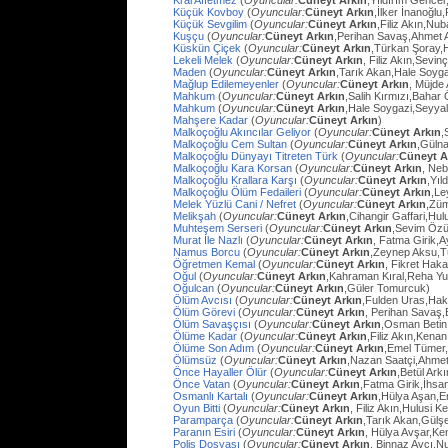
Kral Affetmez
(
Oyuncular:
Cüneyt Arkın
,Yıldırım Gencer
Küçük Kovboy
(
Oyuncular:
Cüneyt Arkın
,İlker İnanoğlu,
Küçük Sevgilim
(
Oyuncular:
Cüneyt Arkın
,Filiz Akın,Nu
Kuşçu
(
Oyuncular:
Cüneyt Arkın
,Perihan Savaş,Ahmet
Küskün Çiçek
(
Oyuncular:
Cüneyt Arkın
,Türkan Şoray,
Lekeli Melek
(
Oyuncular:
Cüneyt Arkın
, Filiz Akın,Sevi
Maden
(
Oyuncular:
Cüneyt Arkın
,Tarık Akan,Hale Soyg
Mağlup Edilemeyenler
(
Oyuncular:
Cüneyt Arkın
, Müjde 
Mahkum
(
Oyuncular:
Cüneyt Arkın
,Salih Kırmızı,Bahar
Mahkum
(
Oyuncular:
Cüneyt Arkın
,Hale Soygazi,Seyyal
Mahşere Kadar
(
Oyuncular:
Cüneyt Arkın
)
Malkoçoğlu Akıncılar Geliyor
(
Oyuncular:
Cüneyt Arkın
,
Malkoçoğlu Cem Sultan
(
Oyuncular:
Cüneyt Arkın
,Gülna
Malkoçoğlu Dünyayı Titreten Türk
(
Oyuncular:
Cüneyt A
Malkoçoğlu Kara Korsan
(
Oyuncular:
Cüneyt Arkın
, Ne
Malkoçoğlu Krallara Karşı
(
Oyuncular:
Cüneyt Arkın
,Yıl
Malkoçoğlu Ölüm Fedaileri
(
Oyuncular:
Cüneyt Arkın
,Le
Melek Yüzlü Cani / Nefret
(
Oyuncular:
Cüneyt Arkın
,Züm
Melikşah
(
Oyuncular:
Cüneyt Arkın
,Cihangir Gaffari,H
Muhteşem Serseri
(
Oyuncular:
Cüneyt Arkın
,Sevim Özü
Murat İle Nazlı
(
Oyuncular:
Cüneyt Arkın
, Fatma Girik,
Namus Borcu
(
Oyuncular:
Cüneyt Arkın
,Zeynep Aksu,T
Öğretmen Kemal
(
Oyuncular:
Cüneyt Arkın
, Fikret Hak
Oğul
(
Oyuncular:
Cüneyt Arkın
,Kahraman Kıral,Reha Yu
Oğulcan
(
Oyuncular:
Cüneyt Arkın
,Güler Tomurcuk)
Ölüm Avcısı
(
Oyuncular:
Cüneyt Arkın
,Fulden Uras,Hak
Ölüm Görevi
(
Oyuncular:
Cüneyt Arkın
, Perihan Savaş,
Ölüm Savaşçısı
(
Oyuncular:
Cüneyt Arkın
,Osman Betin
Ölüme Kadar
(
Oyuncular:
Cüneyt Arkın
,Filiz Akın,Kena
Ölüme Son Adım
(
Oyuncular:
Cüneyt Arkın
,Emel Tümer,
Ölümsüz
(
Oyuncular:
Cüneyt Arkın
,Nazan Saatçi,Ahmet
Önce Hayaller Ölür
(
Oyuncular:
Cüneyt Arkın
,Betül Ark
Önce Vatan
(
Oyuncular:
Cüneyt Arkın
,Fatma Girik,İhs
Osmanlı Kartalı
(
Oyuncular:
Cüneyt Arkın
,Hülya Aşan,E
Oyun Bitti
(
Oyuncular:
Cüneyt Arkın
, Filiz Akın,Hulusi
Paramparça
(
Oyuncular:
Cüneyt Arkın
,Tarık Akan,Gülş
Paranın Esiri
(
Oyuncular:
Cüneyt Arkın
, Hülya Avşar,Ke
Polis Dosyası
(
Oyuncular:
Cüneyt Arkın
, Binnaz Avcı,Nu