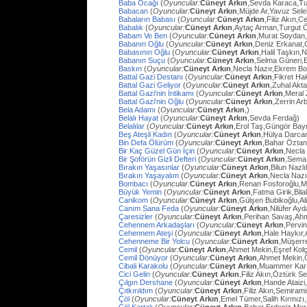
Baba Ocağı
(
Oyuncular:
Cüneyt Arkın
,Sevda Karaca,Tu
Babacan
(
Oyuncular:
Cüneyt Arkın
,Müjde Ar,Yavuz Sel
Babaların Babası
(
Oyuncular:
Cüneyt Arkın
,Filiz Akın,
Babalık
(
Oyuncular:
Cüneyt Arkın
,Aytaç Arman,Turgut 
Babam Ve Ben
(
Oyuncular:
Cüneyt Arkın
,Murat Soydan,
Babanın Oğlu
(
Oyuncular:
Cüneyt Arkın
,Deniz Erkanat,
Babasının Oğlu
(
Oyuncular:
Cüneyt Arkın
,Halil Taşkın,
Babanın Suçu
(
Oyuncular:
Cüneyt Arkın
,Selma Güneri,E
Baskın
(
Oyuncular:
Cüneyt Arkın
,Necla Nazır,Ekrem Bo
Battal Gazi Destanı
(
Oyuncular:
Cüneyt Arkın
,Fikret H
Battal Gazi Geliyor
(
Oyuncular:
Cüneyt Arkın
,Zuhal Akt
Battal Gazi'nin İntikamı
(
Oyuncular:
Cüneyt Arkın
,Meral 
Battal Gazi'nin Oğlu
(
Oyuncular:
Cüneyt Arkın
,Zerrin Arb
Bela Adamı
(
Oyuncular:
Cüneyt Arkın
,)
Belalı Hayat
(
Oyuncular:
Cüneyt Arkın
,Sevda Ferdağ)
Belalılar
(
Oyuncular:
Cüneyt Arkın
,Erol Taş,Güngör Bay
Beş Ateşli Kadın
(
Oyuncular:
Cüneyt Arkın
,Hülya Darca
Bin Defa Ölürüm
(
Oyuncular:
Cüneyt Arkın
,Bahar Öztan
Bir Kaç Güzel Gün İçin
(
Oyuncular:
Cüneyt Arkın
,Necla
Bir Şoförün Gizli Defteri
(
Oyuncular:
Cüneyt Arkın
,Sema
Bırakın Yaşasınlar
(
Oyuncular:
Cüneyt Arkın
,Bilun Nazl
Bırakın Yaşayalım
(
Oyuncular:
Cüneyt Arkın
,Necla Nazı
Bombacı
(
Oyuncular:
Cüneyt Arkın
,Renan Fosforoğlu,M
Büyük Yemin
(
Oyuncular:
Cüneyt Arkın
,Fatma Girik,Bilal
Canikom
(
Oyuncular:
Cüneyt Arkın
,Gülşen Bubikoğlu,Al
Canım Sana Feda
(
Oyuncular:
Cüneyt Arkın
,Nilüfer Ay
Çaresizler
(
Oyuncular:
Cüneyt Arkın
,Perihan Savaş,Ahme
Cehennem Arkadaşları
(
Oyuncular:
Cüneyt Arkın
,Pervi
Cehennem Ateşi
(
Oyuncular:
Cüneyt Arkın
,Hale Haykır
Cehenneme Bir Yolcu
(
Oyuncular:
Cüneyt Arkın
,Müşerre
Cemil
(
Oyuncular:
Cüneyt Arkın
,Ahmet Mekin,Eşref Kolç
Cemil Dönüyor
(
Oyuncular:
Cüneyt Arkın
,Ahmet Mekin,
Cibali Karakolu
(
Oyuncular:
Cüneyt Arkın
,Muammer Kara
Cici Gelin
(
Oyuncular:
Cüneyt Arkın
,Filiz Akın,Öztürk S
Çılgın Dershane
(
Oyuncular:
Cüneyt Arkın
,Hande Ataizi
Çıtkırıldım
(
Oyuncular:
Cüneyt Arkın
,Filiz Akın,Semira
Çöl
(
Oyuncular:
Cüneyt Arkın
,Emel Tümer,Salih Kırmızı