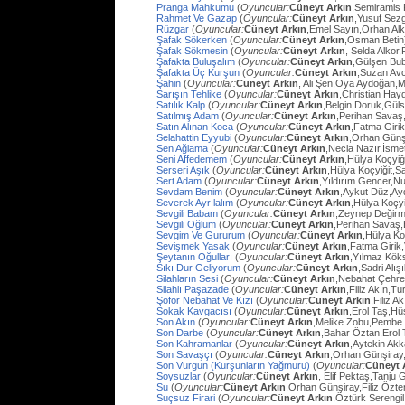
Pranga Mahkumu
(
Oyuncular:
Cüneyt Arkın
,Semiramis
Rahmet Ve Gazap
(
Oyuncular:
Cüneyt Arkın
,Yusuf Sezg
Rüzgar
(
Oyuncular:
Cüneyt Arkın
,Emel Sayın,Orhan Al
Şafak Sökerken
(
Oyuncular:
Cüneyt Arkın
,Osman Betin
Şafak Sökmesin
(
Oyuncular:
Cüneyt Arkın
, Selda Alkor
Şafakta Buluşalım
(
Oyuncular:
Cüneyt Arkın
,Gülşen Bub
Şafakta Üç Kurşun
(
Oyuncular:
Cüneyt Arkın
,Suzan Avc
Şahin
(
Oyuncular:
Cüneyt Arkın
, Ali Şen,Oya Aydoğan,
Sarışın Tehlike
(
Oyuncular:
Cüneyt Arkın
,Christian Hay
Satılık Kalp
(
Oyuncular:
Cüneyt Arkın
,Belgin Doruk,Gül
Satılmış Adam
(
Oyuncular:
Cüneyt Arkın
,Perihan Savaş
Satın Alınan Koca
(
Oyuncular:
Cüneyt Arkın
,Fatma Giri
Selahattin Eyyubi
(
Oyuncular:
Cüneyt Arkın
,Orhan Günşi
Sen Ağlama
(
Oyuncular:
Cüneyt Arkın
,Necla Nazır,İsm
Seni Affedemem
(
Oyuncular:
Cüneyt Arkın
,Hülya Koçyiği
Serseri Aşık
(
Oyuncular:
Cüneyt Arkın
,Hülya Koçyiğit,Sa
Sert Adam
(
Oyuncular:
Cüneyt Arkın
,Yıldırım Gencer,N
Sevdam Benim
(
Oyuncular:
Cüneyt Arkın
,Aykut Düz,Ay
Severek Ayrılalım
(
Oyuncular:
Cüneyt Arkın
,Hülya Koçyi
Sevgili Babam
(
Oyuncular:
Cüneyt Arkın
,Zeynep Değirm
Sevgili Oğlum
(
Oyuncular:
Cüneyt Arkın
,Perihan Savaş,
Sevgim Ve Gururum
(
Oyuncular:
Cüneyt Arkın
,Hülya Ko
Sevişmek Yasak
(
Oyuncular:
Cüneyt Arkın
,Fatma Girik
Şeytanın Oğulları
(
Oyuncular:
Cüneyt Arkın
,Yılmaz Köks
Sıkı Dur Geliyorum
(
Oyuncular:
Cüneyt Arkın
,Sadri Alış
Silahların Sesi
(
Oyuncular:
Cüneyt Arkın
,Nebahat Çehre
Silahlı Paşazade
(
Oyuncular:
Cüneyt Arkın
,Filiz Akın,
Şoför Nebahat Ve Kızı
(
Oyuncular:
Cüneyt Arkın
,Filiz 
Sokak Kavgacısı
(
Oyuncular:
Cüneyt Arkın
,Erol Taş,H
Son Akın
(
Oyuncular:
Cüneyt Arkın
,Melike Zobu,Pembe 
Son Darbe
(
Oyuncular:
Cüneyt Arkın
,Bahar Öztan,Erol 
Son Kahramanlar
(
Oyuncular:
Cüneyt Arkın
,Aytekin Ak
Son Savaşçı
(
Oyuncular:
Cüneyt Arkın
,Orhan Günşiray
Son Vurgun (Kurşunların Yağmuru)
(
Oyuncular:
Cüneyt 
Soysuzlar
(
Oyuncular:
Cüneyt Arkın
, Elif Pektaş,Tanju
Su
(
Oyuncular:
Cüneyt Arkın
,Orhan Günşiray,Filiz Özt
Suçsuz Firari
(
Oyuncular:
Cüneyt Arkın
,Öztürk Serengil