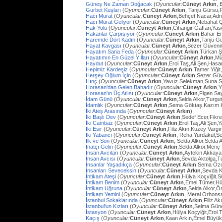
Güneş Ne Zaman Doğacak
(
Oyuncular:
Cüneyt Arkın
, 
Gurbet Kuşları
(
Oyuncular:
Cüneyt Arkın
, Tanju Gürsu,
Hacı Murat
(
Oyuncular:
Cüneyt Arkın
,Behçet Nacar,Adn
Hacı Murat Geliyor
(
Oyuncular:
Cüneyt Arkın
,Nebahat Ç
Hak Yolu
(
Oyuncular:
Cüneyt Arkın
,Cihangir Gaffari,Yas
Hakanlar Çarpışıyor
(
Oyuncular:
Cüneyt Arkın
,Bahar E
Haremde Dört Kadın
(
Oyuncular:
Cüneyt Arkın
,Tanju G
Hayat Kavgası
(
Oyuncular:
Cüneyt Arkın
,Sezer Güvenir
Hayatım Sana Feda
(
Oyuncular:
Cüneyt Arkın
,Türkan Ş
Hayatımın En Güzel Yılları
(
Oyuncular:
Cüneyt Arkın
,Mü
Haydut
(
Oyuncular:
Cüneyt Arkın
,Erol Taş,Ali Şen,Hasa
Hepimiz Kardeşiz
(
Oyuncular:
Cüneyt Arkın
,Tamer Yiğit
Herşey Oğlum İçin
(
Oyuncular:
Cüneyt Arkın
,Sezer Güv
Hınç
(
Oyuncular:
Cüneyt Arkın
,Yavuz Selekman,Suna Se
Horasan'dan Gelen Bahadır
(
Oyuncular:
Cüneyt Arkın
,
Horasan'ın Üç Atlısı
(
Oyuncular:
Cüneyt Arkın
,Figen Sa
İdam Günü
(
Oyuncular:
Cüneyt Arkın
,Selda Alkor,Turg
İdamlık
(
Oyuncular:
Cüneyt Arkın
,Sema Göktaş,Kazım K
İki Ateş Arasında
(
Oyuncular:
Cüneyt Arkın
)
İki Başlı Dev
(
Oyuncular:
Cüneyt Arkın
,Sedef Ecer,Fikr
İki Cambaz
(
Oyuncular:
Cüneyt Arkın
,Erol Taş,Ali Şen,Y
İki Esir
(
Oyuncular:
Cüneyt Arkın
,Filiz Akın,Kuzey Varg
İki Yabancı
(
Oyuncular:
Cüneyt Arkın
, Reha Yurdakul,S
İlk ve Son
(
Oyuncular:
Cüneyt Arkın
, Selda Alkor,Selda A
İnatçı Gelin
(
Oyuncular:
Cüneyt Arkın
,Selda Alkor,Meri
İnsan Avcıları
(
Oyuncular:
Cüneyt Arkın
,Aytekin Akkaya
İnsan Avcısı
(
Oyuncular:
Cüneyt Arkın
,Sevda Aktolga,T
İnsanlar Yaşadıkça
(
Oyuncular:
Cüneyt Arkın
,Sema Öz
İnsanları Seveceksin
(
Oyuncular:
Cüneyt Arkın
,Sevda 
İntikam Ateşi
(
Oyuncular:
Cüneyt Arkın
,Hülya Koçyiğit,
İntikam Benim
(
Oyuncular:
Cüneyt Arkın
,Emel Tümer,Hü
İntikam Uğruna
(
Oyuncular:
Cüneyt Arkın
,Selda Alkor,
İntikam Yemini
(
Oyuncular:
Cüneyt Arkın
, Meral Orhons
İstanbul Sokaklarında
(
Oyuncular:
Cüneyt Arkın
,Filiz A
İstanbul'un Kızları
(
Oyuncular:
Cüneyt Arkın
,Selma Güne
İstasyon
(
Oyuncular:
Cüneyt Arkın
,Hülya Koçyiğit,Erol
Kaçış
(
Oyuncular:
Cüneyt Arkın
,Kaan Arkın,Emel Büyü