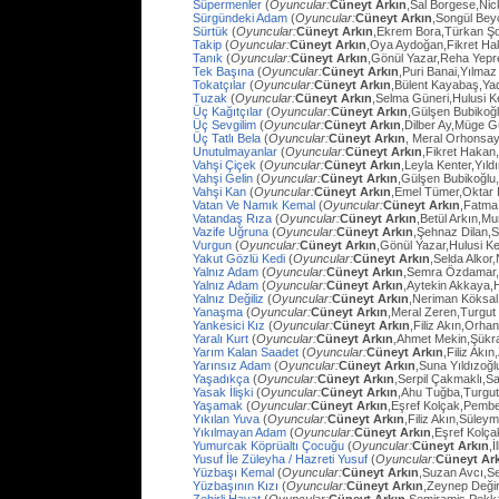
Süpermenler
(
Oyuncular:
Cüneyt Arkın
,Sal Borgese,Ni
Sürgündeki Adam
(
Oyuncular:
Cüneyt Arkın
,Songül Bey
Sürtük
(
Oyuncular:
Cüneyt Arkın
,Ekrem Bora,Türkan Ş
Takip
(
Oyuncular:
Cüneyt Arkın
,Oya Aydoğan,Fikret Ha
Tanık
(
Oyuncular:
Cüneyt Arkın
,Gönül Yazar,Reha Yep
Tek Başına
(
Oyuncular:
Cüneyt Arkın
,Puri Banai,Yılma
Tokatçılar
(
Oyuncular:
Cüneyt Arkın
,Bülent Kayabaş,Ya
Tuzak
(
Oyuncular:
Cüneyt Arkın
,Selma Güneri,Hulusi Ke
Üç Kağıtçılar
(
Oyuncular:
Cüneyt Arkın
,Gülşen Bubikoğ
Üç Sevgilim
(
Oyuncular:
Cüneyt Arkın
,Dilber Ay,Müge Gü
Üç Tatlı Bela
(
Oyuncular:
Cüneyt Arkın
, Meral Orhonsay
Unutulmayanlar
(
Oyuncular:
Cüneyt Arkın
,Fikret Hakan
Vahşi Çiçek
(
Oyuncular:
Cüneyt Arkın
,Leyla Kenter,Yıl
Vahşi Gelin
(
Oyuncular:
Cüneyt Arkın
,Gülşen Bubikoğlu
Vahşi Kan
(
Oyuncular:
Cüneyt Arkın
,Emel Tümer,Oktar
Vatan Ve Namık Kemal
(
Oyuncular:
Cüneyt Arkın
,Fatma 
Vatandaş Rıza
(
Oyuncular:
Cüneyt Arkın
,Betül Arkın,M
Vazife Uğruna
(
Oyuncular:
Cüneyt Arkın
,Şehnaz Dilan,Sa
Vurgun
(
Oyuncular:
Cüneyt Arkın
,Gönül Yazar,Hulusi K
Yakut Gözlü Kedi
(
Oyuncular:
Cüneyt Arkın
,Selda Alkor
Yalnız Adam
(
Oyuncular:
Cüneyt Arkın
,Semra Özdamar,
Yalnız Adam
(
Oyuncular:
Cüneyt Arkın
,Aytekin Akkaya,
Yalnız Değiliz
(
Oyuncular:
Cüneyt Arkın
,Neriman Köksal
Yanaşma
(
Oyuncular:
Cüneyt Arkın
,Meral Zeren,Turgut
Yankesici Kız
(
Oyuncular:
Cüneyt Arkın
,Filiz Akın,Orhan
Yaralı Kurt
(
Oyuncular:
Cüneyt Arkın
,Ahmet Mekin,Şükr
Yarım Kalan Saadet
(
Oyuncular:
Cüneyt Arkın
,Filiz Akı
Yarınsız Adam
(
Oyuncular:
Cüneyt Arkın
,Suna Yıldızoğl
Yaşadıkça
(
Oyuncular:
Cüneyt Arkın
,Serpil Çakmaklı,Sa
Yasak İlişki
(
Oyuncular:
Cüneyt Arkın
,Ahu Tuğba,Turgu
Yaşamak
(
Oyuncular:
Cüneyt Arkın
,Eşref Kolçak,Pembe
Yıkılan Yuva
(
Oyuncular:
Cüneyt Arkın
,Filiz Akın,Süley
Yıkılmayan Adam
(
Oyuncular:
Cüneyt Arkın
,Eşref Kolç
Yumurcak Köprüaltı Çocuğu
(
Oyuncular:
Cüneyt Arkın
,
Yusuf İle Züleyha / Hazreti Yusuf
(
Oyuncular:
Cüneyt Ar
Yüzbaşı Kemal
(
Oyuncular:
Cüneyt Arkın
,Suzan Avcı,Se
Yüzbaşının Kızı
(
Oyuncular:
Cüneyt Arkın
,Zeynep Değir