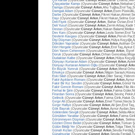
Çöl Kartalı
(
Oyuncular:
Cüneyt Arkın
,Bahar Erdeniz,Mer
Çöpçatanlar Kampı
(
Oyuncular:
Cüneyt Arkın
,Nebahat Ç
Damga
(
Oyuncular:
Cüneyt Arkın
,Ahu Tuğba,Erol Taş,
Damgalı Adam
(
Oyuncular:
Cüneyt Arkın
,Esen Püsküllü
Darbe
(
Oyuncular:
Cüneyt Arkın
,Fikret Hakan,Ahmet Se
Dayı
(
Oyuncular:
Cüneyt Arkın
,Fikret Hakan,Selma Gün
Deli Fişek
(
Oyuncular:
Cüneyt Arkın
, Bahar Öztan,Erol 
Deli Yusuf
(
Oyuncular:
Cüneyt Arkın
,Zerrin Arbaş,Kadir
Destan
(
Oyuncular:
Cüneyt Arkın
,Hakan Balamir,Melike
Dev Kanı
(
Oyuncular:
Cüneyt Arkın
,Leyla Somer,Erol Ta
Devlerin Kavgası
(
Oyuncular:
Cüneyt Arkın
,Pervin Par,
Dişi Düşman
(
Oyuncular:
Cüneyt Arkın
,Hülya Koçyiğit,
Dökülen Yapraklar
(
Oyuncular:
Cüneyt Arkın
,Aslıhan Ö
Dört Hergele
(
Oyuncular:
Cüneyt Arkın
,Erol Taş,Aykut 
Dört Yanım Cehennem
(
Oyuncular:
Cüneyt Arkın
, Eşre
Doruk
(
Oyuncular:
Cüneyt Arkın
,Orhan Gencebay,Müg
Dudaktan Kalbe
(
Oyuncular:
Cüneyt Arkın
,Hülya Koçyiğ
Dünyayı Kurtaran Adam
(
Oyuncular:
Cüneyt Arkın
,Ayte
Dünyayı Kurtaran Adamın Oğlu
(
Oyuncular:
Cüneyt Ark
En Büyük Yumruk
(
Oyuncular:
Cüneyt Arkın
,Meral Orh
Erkekçe
(
Oyuncular:
Cüneyt Arkın
,Nilgün Saraylı,Hüsey
Eski Silah
(
Oyuncular:
Cüneyt Arkın
,Diler Saraç,Yıldırı
Fakir Aşıkların Romanı
(
Oyuncular:
Cüneyt Arkın
,Aynur
Fakir Bir Kız Sevdim
(
Oyuncular:
Cüneyt Arkın
,Gönül Y
Fakir Gencin Romanı
(
Oyuncular:
Cüneyt Arkın
,Filiz A
Ferhat ile Şirin
(
Oyuncular:
Cüneyt Arkın
,Fatma Güler,Ni
Firardan Sonra
(
Oyuncular:
Cüneyt Arkın
,Sevinç Pekin
Gelincik
(
Oyuncular:
Cüneyt Arkın
,Fatma Girik,Haluk D
Gırgır Ali
(
Oyuncular:
Cüneyt Arkın
,Emel Tümer,Necla S
Gırgır Hafiye
(
Oyuncular:
Cüneyt Arkın
,Ali Şen,Erol Taş
Gök Bayrak
(
Oyuncular:
Cüneyt Arkın
,Aynur Aydan,Sev
Göklerdeki Sevgili
(
Oyuncular:
Cüneyt Arkın
,Selda Alko
Gönülden Yaralılar
(
Oyuncular:
Cüneyt Arkın
,Fatma Gir
Görünmeyen Düşman
(
Oyuncular:
Cüneyt Arkın
, Selma
Gözleri Ömre Bedel
(
Oyuncular:
Cüneyt Arkın
,Türkan Ş
Gülün Bittiği Yer
(
Oyuncular:
Cüneyt Arkın
,Tolga Tibet,Y
Günah Kızları
(
Oyuncular:
Cüneyt Arkın
,Sevda Ferdağ,
Günahsızlar
(
Oyuncular:
Cüneyt Arkın
,Sevda Ferdağ,T