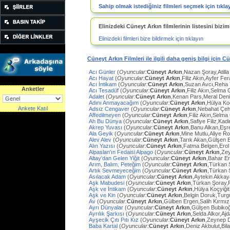
Sahip olmak istediğiniz filmleri seçmek için tıkla
Elinizdeki Cüneyt Arkın filmlerinin listesini biziml
Elinizdeki filmleri bize bildirmek için tıklayın
Cüneyt Arkın Filmleri ile ilgili daha geniş bilgi için C
Acı Günler
(
Oyuncular:
Cüneyt Arkın
,Nazan Şoray,Atilla
Acı Hayat
(
Oyuncular:
Cüneyt Arkın
,Filiz Akın,Ayfer Fe
Acı İntikam
(
Oyuncular:
Cüneyt Arkın
,Suzan Avcı,Reha
Anketler
Acı Tesadüf
(
Oyuncular:
Cüneyt Arkın
,Filiz Akın,Selma 
Adalet
(
Oyuncular:
Cüneyt Arkın
,Kenan Pars,Meral Den
Adını Anmayacağım
(
Oyuncular:
Cüneyt Arkın
,Hülya Ko
Ankete Katıl
Adsız Cengaver
(
Oyuncular:
Cüneyt Arkın
,Nebahat Çeh
Affedilmeyen
(
Oyuncular:
Cüneyt Arkın
,Filiz Akın,Selm
Ah Bu Dünya
(
Oyuncular:
Cüneyt Arkın
,Safiye Filiz,Ka
Akrep Yuvası
(
Oyuncular:
Cüneyt Arkın
,Banu Alkan,Eşr
Ala Geyik
(
Oyuncular:
Cüneyt Arkın
,Mine Mutlu,Aliye Ro
Alev Alev
(
Oyuncular:
Cüneyt Arkın
,Tarık Akan,Gülşen 
Alın Yazısı
(
Oyuncular:
Cüneyt Arkın
,Fatma Belgen,Erol
Alpaslan'ın Fedaisi Alpago
(
Oyuncular:
Cüneyt Arkın
,Ze
Altay'dan Gelen Yiğit
(
Oyuncular:
Cüneyt Arkın
,Bahar E
Arım, Balım, Peteğim
(
Oyuncular:
Cüneyt Arkın
,Türkan 
Artık Sevmeyeceğim
(
Oyuncular:
Cüneyt Arkın
,Türkan 
Asılacak Adam
(
Oyuncular:
Cüneyt Arkın
,Aytekin Akkay
Aşk Mabudesi
(
Oyuncular:
Cüneyt Arkın
,Türkan Şoray,
Aşk ve İntikam
(
Oyuncular:
Cüneyt Arkın
,Hülya Koçyiğit
Aşk ve Kin
(
Oyuncular:
Cüneyt Arkın
,Belgin Doruk,Turg
Av
(
Oyuncular:
Cüneyt Arkın
,Gülben Ergen,Salih Kırmı
Ayrı Dünyalar
(
Oyuncular:
Cüneyt Arkın
,Gülşen Bubiko
Ayrılık Şarkısı
(
Oyuncular:
Cüneyt Arkın
,Selda Alkor,Aj
Ayşecik Çıtı Pıtı Kız
(
Oyuncular:
Cüneyt Arkın
,Zeynep D
Baba Kartal
(
Oyuncular:
Cüneyt Arkın
,Deniz Akbulut,Bil