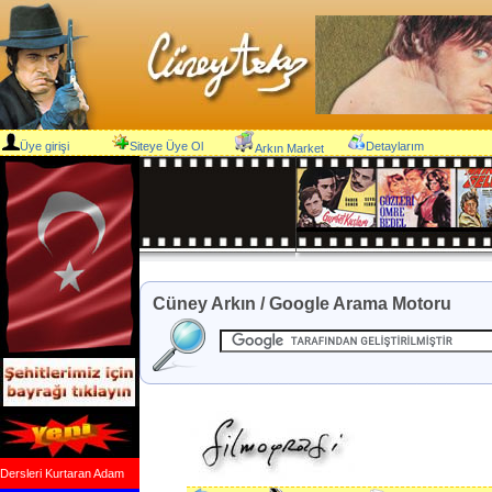
Üye girişi
Siteye Üye Ol
Detaylarım
Arkın Market
Cüney Arkın / Google Arama Motoru
Dersleri Kurtaran Adam