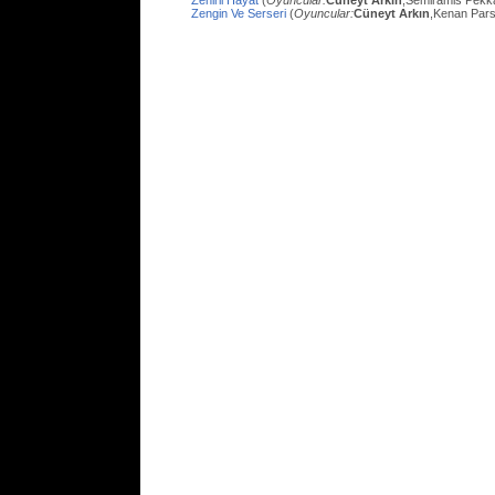
Zehirli Hayat
(
Oyuncular:
Cüneyt Arkın
,Semiramis Pekk
Zengin Ve Serseri
(
Oyuncular:
Cüneyt Arkın
,Kenan Pars