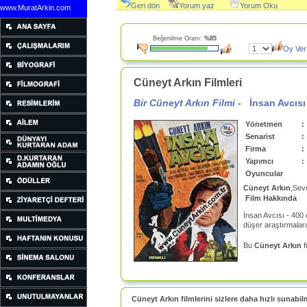
Geri dön
Yorum yaz
Yorum Oku
www.MuratArkin.com
Beğenilme Oranı:
%85
Oy Ver
Cüneyt Arkın Filmleri
Bir Cüneyt Arkın Filmi -
İnsan Avcısı
Yönetmen
:
Senarist
:
Firma
:
Yapımcı
:
Oyuncular
Cüneyt Arkın
,Sev
Film Hakkında
İnsan Avcısı - 400
düşer araştırmaları 
Bu
Cüneyt Arkın
f
Cüneyt Arkın filmlerini sizlere daha hızlı sunabil