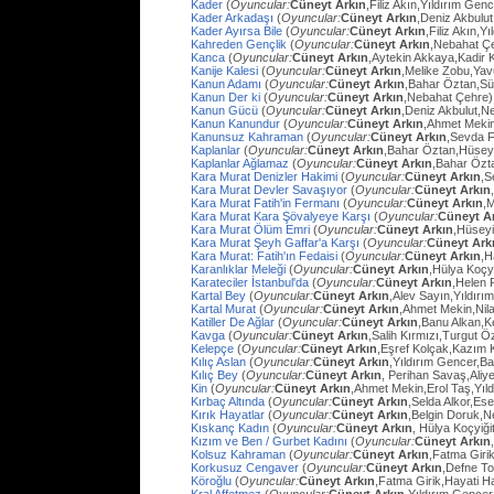
Kader
(
Oyuncular:
Cüneyt Arkın
,Filiz Akın,Yıldırım Gen
Kader Arkadaşı
(
Oyuncular:
Cüneyt Arkın
,Deniz Akbulut
Kader Ayırsa Bile
(
Oyuncular:
Cüneyt Arkın
,Filiz Akın,Y
Kahreden Gençlik
(
Oyuncular:
Cüneyt Arkın
,Nebahat Çe
Kanca
(
Oyuncular:
Cüneyt Arkın
,Aytekin Akkaya,Kadir 
Kanije Kalesi
(
Oyuncular:
Cüneyt Arkın
,Melike Zobu,Ya
Kanun Adamı
(
Oyuncular:
Cüneyt Arkın
,Bahar Öztan,S
Kanun Der ki
(
Oyuncular:
Cüneyt Arkın
,Nebahat Çehre)
Kanun Gücü
(
Oyuncular:
Cüneyt Arkın
,Deniz Akbulut,N
Kanun Kanundur
(
Oyuncular:
Cüneyt Arkın
,Ahmet Meki
Kanunsuz Kahraman
(
Oyuncular:
Cüneyt Arkın
,Sevda F
Kaplanlar
(
Oyuncular:
Cüneyt Arkın
,Bahar Öztan,Hüsey
Kaplanlar Ağlamaz
(
Oyuncular:
Cüneyt Arkın
,Bahar Özt
Kara Murat Denizler Hakimi
(
Oyuncular:
Cüneyt Arkın
,S
Kara Murat Devler Savaşıyor
(
Oyuncular:
Cüneyt Arkın
Kara Murat Fatih'in Fermanı
(
Oyuncular:
Cüneyt Arkın
,
Kara Murat Kara Şövalyeye Karşı
(
Oyuncular:
Cüneyt A
Kara Murat Ölüm Emri
(
Oyuncular:
Cüneyt Arkın
,Hüseyi
Kara Murat Şeyh Gaffar'a Karşı
(
Oyuncular:
Cüneyt Ark
Kara Murat: Fatih'ın Fedaisi
(
Oyuncular:
Cüneyt Arkın
,H
Karanlıklar Meleği
(
Oyuncular:
Cüneyt Arkın
,Hülya Koçy
Karateciler İstanbul'da
(
Oyuncular:
Cüneyt Arkın
,Helen 
Kartal Bey
(
Oyuncular:
Cüneyt Arkın
,Alev Sayın,Yıldırı
Kartal Murat
(
Oyuncular:
Cüneyt Arkın
,Ahmet Mekin,Nil
Katiller De Ağlar
(
Oyuncular:
Cüneyt Arkın
,Banu Alkan,K
Kavga
(
Oyuncular:
Cüneyt Arkın
,Salih Kırmızı,Turgut 
Kelepçe
(
Oyuncular:
Cüneyt Arkın
,Eşref Kolçak,Kazım 
Kılıç Aslan
(
Oyuncular:
Cüneyt Arkın
,Yıldırım Gencer,B
Kılıç Bey
(
Oyuncular:
Cüneyt Arkın
, Perihan Savaş,Aliye
Kin
(
Oyuncular:
Cüneyt Arkın
,Ahmet Mekin,Erol Taş,Yıl
Kırbaç Altında
(
Oyuncular:
Cüneyt Arkın
,Selda Alkor,Ese
Kırık Hayatlar
(
Oyuncular:
Cüneyt Arkın
,Belgin Doruk,
Kıskanç Kadın
(
Oyuncular:
Cüneyt Arkın
, Hülya Koçyiği
Kızım ve Ben / Gurbet Kadını
(
Oyuncular:
Cüneyt Arkın
Kolsuz Kahraman
(
Oyuncular:
Cüneyt Arkın
,Fatma Giri
Korkusuz Cengaver
(
Oyuncular:
Cüneyt Arkın
,Defne To
Köroğlu
(
Oyuncular:
Cüneyt Arkın
,Fatma Girik,Hayati 