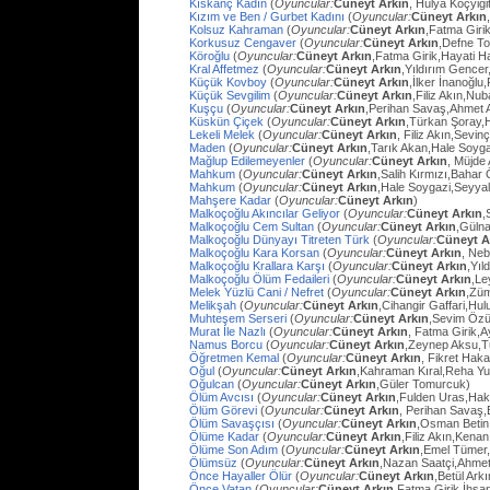
Kıskanç Kadın
(
Oyuncular:
Cüneyt Arkın
, Hülya Koçyiği
Kızım ve Ben / Gurbet Kadını
(
Oyuncular:
Cüneyt Arkın
Kolsuz Kahraman
(
Oyuncular:
Cüneyt Arkın
,Fatma Giri
Korkusuz Cengaver
(
Oyuncular:
Cüneyt Arkın
,Defne To
Köroğlu
(
Oyuncular:
Cüneyt Arkın
,Fatma Girik,Hayati 
Kral Affetmez
(
Oyuncular:
Cüneyt Arkın
,Yıldırım Gencer
Küçük Kovboy
(
Oyuncular:
Cüneyt Arkın
,İlker İnanoğlu,
Küçük Sevgilim
(
Oyuncular:
Cüneyt Arkın
,Filiz Akın,Nu
Kuşçu
(
Oyuncular:
Cüneyt Arkın
,Perihan Savaş,Ahmet
Küskün Çiçek
(
Oyuncular:
Cüneyt Arkın
,Türkan Şoray,
Lekeli Melek
(
Oyuncular:
Cüneyt Arkın
, Filiz Akın,Sevi
Maden
(
Oyuncular:
Cüneyt Arkın
,Tarık Akan,Hale Soyg
Mağlup Edilemeyenler
(
Oyuncular:
Cüneyt Arkın
, Müjde 
Mahkum
(
Oyuncular:
Cüneyt Arkın
,Salih Kırmızı,Bahar
Mahkum
(
Oyuncular:
Cüneyt Arkın
,Hale Soygazi,Seyyal
Mahşere Kadar
(
Oyuncular:
Cüneyt Arkın
)
Malkoçoğlu Akıncılar Geliyor
(
Oyuncular:
Cüneyt Arkın
,
Malkoçoğlu Cem Sultan
(
Oyuncular:
Cüneyt Arkın
,Gülna
Malkoçoğlu Dünyayı Titreten Türk
(
Oyuncular:
Cüneyt A
Malkoçoğlu Kara Korsan
(
Oyuncular:
Cüneyt Arkın
, Ne
Malkoçoğlu Krallara Karşı
(
Oyuncular:
Cüneyt Arkın
,Yıl
Malkoçoğlu Ölüm Fedaileri
(
Oyuncular:
Cüneyt Arkın
,Le
Melek Yüzlü Cani / Nefret
(
Oyuncular:
Cüneyt Arkın
,Züm
Melikşah
(
Oyuncular:
Cüneyt Arkın
,Cihangir Gaffari,H
Muhteşem Serseri
(
Oyuncular:
Cüneyt Arkın
,Sevim Özü
Murat İle Nazlı
(
Oyuncular:
Cüneyt Arkın
, Fatma Girik,
Namus Borcu
(
Oyuncular:
Cüneyt Arkın
,Zeynep Aksu,T
Öğretmen Kemal
(
Oyuncular:
Cüneyt Arkın
, Fikret Hak
Oğul
(
Oyuncular:
Cüneyt Arkın
,Kahraman Kıral,Reha Yu
Oğulcan
(
Oyuncular:
Cüneyt Arkın
,Güler Tomurcuk)
Ölüm Avcısı
(
Oyuncular:
Cüneyt Arkın
,Fulden Uras,Hak
Ölüm Görevi
(
Oyuncular:
Cüneyt Arkın
, Perihan Savaş,
Ölüm Savaşçısı
(
Oyuncular:
Cüneyt Arkın
,Osman Betin
Ölüme Kadar
(
Oyuncular:
Cüneyt Arkın
,Filiz Akın,Kena
Ölüme Son Adım
(
Oyuncular:
Cüneyt Arkın
,Emel Tümer,
Ölümsüz
(
Oyuncular:
Cüneyt Arkın
,Nazan Saatçi,Ahmet
Önce Hayaller Ölür
(
Oyuncular:
Cüneyt Arkın
,Betül Ark
Önce Vatan
(
Oyuncular:
Cüneyt Arkın
,Fatma Girik,İhs