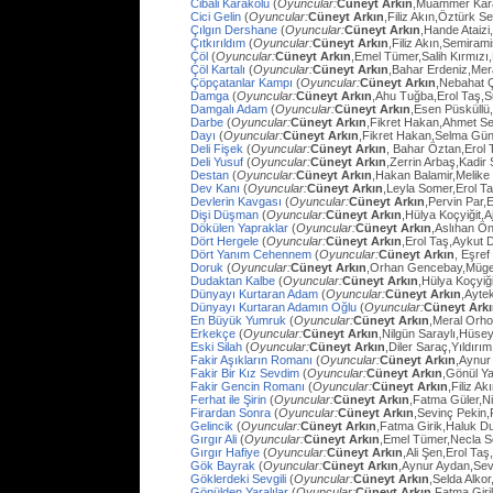
Cibali Karakolu
(
Oyuncular:
Cüneyt Arkın
,Muammer Kara
Cici Gelin
(
Oyuncular:
Cüneyt Arkın
,Filiz Akın,Öztürk S
Çılgın Dershane
(
Oyuncular:
Cüneyt Arkın
,Hande Ataizi
Çıtkırıldım
(
Oyuncular:
Cüneyt Arkın
,Filiz Akın,Semira
Çöl
(
Oyuncular:
Cüneyt Arkın
,Emel Tümer,Salih Kırmızı
Çöl Kartalı
(
Oyuncular:
Cüneyt Arkın
,Bahar Erdeniz,Mer
Çöpçatanlar Kampı
(
Oyuncular:
Cüneyt Arkın
,Nebahat Ç
Damga
(
Oyuncular:
Cüneyt Arkın
,Ahu Tuğba,Erol Taş,
Damgalı Adam
(
Oyuncular:
Cüneyt Arkın
,Esen Püsküllü
Darbe
(
Oyuncular:
Cüneyt Arkın
,Fikret Hakan,Ahmet Se
Dayı
(
Oyuncular:
Cüneyt Arkın
,Fikret Hakan,Selma Gün
Deli Fişek
(
Oyuncular:
Cüneyt Arkın
, Bahar Öztan,Erol 
Deli Yusuf
(
Oyuncular:
Cüneyt Arkın
,Zerrin Arbaş,Kadir
Destan
(
Oyuncular:
Cüneyt Arkın
,Hakan Balamir,Melike
Dev Kanı
(
Oyuncular:
Cüneyt Arkın
,Leyla Somer,Erol Ta
Devlerin Kavgası
(
Oyuncular:
Cüneyt Arkın
,Pervin Par,
Dişi Düşman
(
Oyuncular:
Cüneyt Arkın
,Hülya Koçyiğit,
Dökülen Yapraklar
(
Oyuncular:
Cüneyt Arkın
,Aslıhan Ö
Dört Hergele
(
Oyuncular:
Cüneyt Arkın
,Erol Taş,Aykut 
Dört Yanım Cehennem
(
Oyuncular:
Cüneyt Arkın
, Eşre
Doruk
(
Oyuncular:
Cüneyt Arkın
,Orhan Gencebay,Müg
Dudaktan Kalbe
(
Oyuncular:
Cüneyt Arkın
,Hülya Koçyiğ
Dünyayı Kurtaran Adam
(
Oyuncular:
Cüneyt Arkın
,Ayte
Dünyayı Kurtaran Adamın Oğlu
(
Oyuncular:
Cüneyt Ark
En Büyük Yumruk
(
Oyuncular:
Cüneyt Arkın
,Meral Orh
Erkekçe
(
Oyuncular:
Cüneyt Arkın
,Nilgün Saraylı,Hüsey
Eski Silah
(
Oyuncular:
Cüneyt Arkın
,Diler Saraç,Yıldırı
Fakir Aşıkların Romanı
(
Oyuncular:
Cüneyt Arkın
,Aynur
Fakir Bir Kız Sevdim
(
Oyuncular:
Cüneyt Arkın
,Gönül Y
Fakir Gencin Romanı
(
Oyuncular:
Cüneyt Arkın
,Filiz A
Ferhat ile Şirin
(
Oyuncular:
Cüneyt Arkın
,Fatma Güler,Ni
Firardan Sonra
(
Oyuncular:
Cüneyt Arkın
,Sevinç Pekin
Gelincik
(
Oyuncular:
Cüneyt Arkın
,Fatma Girik,Haluk D
Gırgır Ali
(
Oyuncular:
Cüneyt Arkın
,Emel Tümer,Necla S
Gırgır Hafiye
(
Oyuncular:
Cüneyt Arkın
,Ali Şen,Erol Taş
Gök Bayrak
(
Oyuncular:
Cüneyt Arkın
,Aynur Aydan,Sev
Göklerdeki Sevgili
(
Oyuncular:
Cüneyt Arkın
,Selda Alko
Gönülden Yaralılar
(
Oyuncular:
Cüneyt Arkın
,Fatma Gir