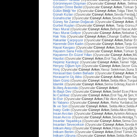
Görünmeyen Düşman
(
Oyuncular:
Cüneyt Arkın
, Selma
Gözleri Ömre Bedel
(
Oyuncular:
Cüneyt Arkın
,Türkan Ş
Gülün Bittiği Yer
(
Oyuncular:
Cüneyt Arkın
,Tolga Tibet,Y
Günah Kızları
(
Oyuncular:
Cüneyt Arkın
,Sevda Ferdağ,
Günahsızlar
(
Oyuncular:
Cüneyt Arkın
,Sevda Ferdağ,T
Güneş Ne Zaman Doğacak
(
Oyuncular:
Cüneyt Arkın
, 
Gurbet Kuşları
(
Oyuncular:
Cüneyt Arkın
, Tanju Gürsu,
Hacı Murat
(
Oyuncular:
Cüneyt Arkın
,Behçet Nacar,Adn
Hacı Murat Geliyor
(
Oyuncular:
Cüneyt Arkın
,Nebahat Ç
Hak Yolu
(
Oyuncular:
Cüneyt Arkın
,Cihangir Gaffari,Yas
Hakanlar Çarpışıyor
(
Oyuncular:
Cüneyt Arkın
,Bahar E
Haremde Dört Kadın
(
Oyuncular:
Cüneyt Arkın
,Tanju G
Hayat Kavgası
(
Oyuncular:
Cüneyt Arkın
,Sezer Güvenir
Hayatım Sana Feda
(
Oyuncular:
Cüneyt Arkın
,Türkan Ş
Hayatımın En Güzel Yılları
(
Oyuncular:
Cüneyt Arkın
,Mü
Haydut
(
Oyuncular:
Cüneyt Arkın
,Erol Taş,Ali Şen,Hasa
Hepimiz Kardeşiz
(
Oyuncular:
Cüneyt Arkın
,Tamer Yiğit
Herşey Oğlum İçin
(
Oyuncular:
Cüneyt Arkın
,Sezer Güv
Hınç
(
Oyuncular:
Cüneyt Arkın
,Yavuz Selekman,Suna Se
Horasan'dan Gelen Bahadır
(
Oyuncular:
Cüneyt Arkın
,
Horasan'ın Üç Atlısı
(
Oyuncular:
Cüneyt Arkın
,Figen Sa
İdam Günü
(
Oyuncular:
Cüneyt Arkın
,Selda Alkor,Turg
İdamlık
(
Oyuncular:
Cüneyt Arkın
,Sema Göktaş,Kazım K
İki Ateş Arasında
(
Oyuncular:
Cüneyt Arkın
)
İki Başlı Dev
(
Oyuncular:
Cüneyt Arkın
,Sedef Ecer,Fikr
İki Cambaz
(
Oyuncular:
Cüneyt Arkın
,Erol Taş,Ali Şen,Y
İki Esir
(
Oyuncular:
Cüneyt Arkın
,Filiz Akın,Kuzey Varg
İki Yabancı
(
Oyuncular:
Cüneyt Arkın
, Reha Yurdakul,S
İlk ve Son
(
Oyuncular:
Cüneyt Arkın
, Selda Alkor,Selda A
İnatçı Gelin
(
Oyuncular:
Cüneyt Arkın
,Selda Alkor,Meri
İnsan Avcıları
(
Oyuncular:
Cüneyt Arkın
,Aytekin Akkaya
İnsan Avcısı
(
Oyuncular:
Cüneyt Arkın
,Sevda Aktolga,T
İnsanlar Yaşadıkça
(
Oyuncular:
Cüneyt Arkın
,Sema Öz
İnsanları Seveceksin
(
Oyuncular:
Cüneyt Arkın
,Sevda 
İntikam Ateşi
(
Oyuncular:
Cüneyt Arkın
,Hülya Koçyiğit,
İntikam Benim
(
Oyuncular:
Cüneyt Arkın
,Emel Tümer,Hü
İntikam Uğruna
(
Oyuncular:
Cüneyt Arkın
,Selda Alkor,