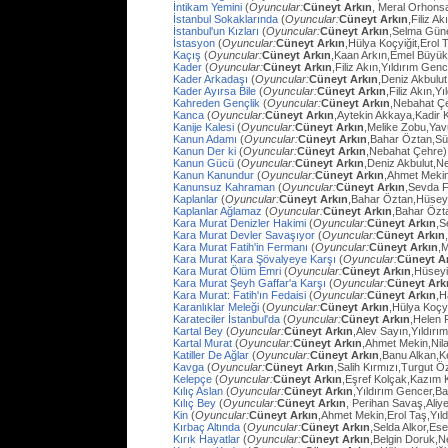
İntikam Yemini
(
Oyuncular:
Cüneyt Arkın
, Meral Orhons
İstanbul Sokaklarında
(
Oyuncular:
Cüneyt Arkın
,Filiz A
İstanbul'un Kızları
(
Oyuncular:
Cüneyt Arkın
,Selma Güne
İstasyon
(
Oyuncular:
Cüneyt Arkın
,Hülya Koçyiğit,Erol
Kaçış
(
Oyuncular:
Cüneyt Arkın
,Kaan Arkın,Emel Büyü
Kader
(
Oyuncular:
Cüneyt Arkın
,Filiz Akın,Yıldırım Gen
Kader Arkadaşı
(
Oyuncular:
Cüneyt Arkın
,Deniz Akbulut
Kader Ayırsa Bile
(
Oyuncular:
Cüneyt Arkın
,Filiz Akın,Y
Kahreden Gençlik
(
Oyuncular:
Cüneyt Arkın
,Nebahat Çe
Kanca
(
Oyuncular:
Cüneyt Arkın
,Aytekin Akkaya,Kadir 
Kanije Kalesi
(
Oyuncular:
Cüneyt Arkın
,Melike Zobu,Ya
Kanun Adamı
(
Oyuncular:
Cüneyt Arkın
,Bahar Öztan,S
Kanun Der ki
(
Oyuncular:
Cüneyt Arkın
,Nebahat Çehre)
Kanun Gücü
(
Oyuncular:
Cüneyt Arkın
,Deniz Akbulut,N
Kanun Kanundur
(
Oyuncular:
Cüneyt Arkın
,Ahmet Meki
Kanunsuz Kahraman
(
Oyuncular:
Cüneyt Arkın
,Sevda F
Kaplanlar
(
Oyuncular:
Cüneyt Arkın
,Bahar Öztan,Hüsey
Kaplanlar Ağlamaz
(
Oyuncular:
Cüneyt Arkın
,Bahar Özt
Kara Murat Denizler Hakimi
(
Oyuncular:
Cüneyt Arkın
,S
Kara Murat Devler Savaşıyor
(
Oyuncular:
Cüneyt Arkın
Kara Murat Fatih'in Fermanı
(
Oyuncular:
Cüneyt Arkın
,
Kara Murat Kara Şövalyeye Karşı
(
Oyuncular:
Cüneyt A
Kara Murat Ölüm Emri
(
Oyuncular:
Cüneyt Arkın
,Hüseyi
Kara Murat Şeyh Gaffar'a Karşı
(
Oyuncular:
Cüneyt Ark
Kara Murat: Fatih'ın Fedaisi
(
Oyuncular:
Cüneyt Arkın
,H
Karanlıklar Meleği
(
Oyuncular:
Cüneyt Arkın
,Hülya Koçy
Karateciler İstanbul'da
(
Oyuncular:
Cüneyt Arkın
,Helen 
Kartal Bey
(
Oyuncular:
Cüneyt Arkın
,Alev Sayın,Yıldırı
Kartal Murat
(
Oyuncular:
Cüneyt Arkın
,Ahmet Mekin,Nil
Katiller De Ağlar
(
Oyuncular:
Cüneyt Arkın
,Banu Alkan,K
Kavga
(
Oyuncular:
Cüneyt Arkın
,Salih Kırmızı,Turgut 
Kelepçe
(
Oyuncular:
Cüneyt Arkın
,Eşref Kolçak,Kazım 
Kılıç Aslan
(
Oyuncular:
Cüneyt Arkın
,Yıldırım Gencer,B
Kılıç Bey
(
Oyuncular:
Cüneyt Arkın
, Perihan Savaş,Aliye
Kin
(
Oyuncular:
Cüneyt Arkın
,Ahmet Mekin,Erol Taş,Yıl
Kırbaç Altında
(
Oyuncular:
Cüneyt Arkın
,Selda Alkor,Ese
Kırık Hayatlar
(
Oyuncular:
Cüneyt Arkın
,Belgin Doruk,