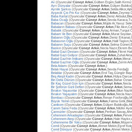
Av
(
Oyuncular:
Cüneyt Arkın
,Gülben Ergen,Salih Kırmı
Ayrı Dünyalar
(
Oyuncular:
Cüneyt Arkın
,Gülşen Bubiko
Ayrılık Şarkısı
(
Oyuncular:
Cüneyt Arkın
,Selda Alkor,Aj
Ayşecik Çıtı Pıtı Kız
(
Oyuncular:
Cüneyt Arkın
,Zeynep D
Baba Kartal
(
Oyuncular:
Cüneyt Arkın
,Deniz Akbulut,Bil
Baba Ocağı
(
Oyuncular:
Cüneyt Arkın
,Sevda Karaca,Tu
Babacan
(
Oyuncular:
Cüneyt Arkın
,Müjde Ar,Yavuz Sel
Babaların Babası
(
Oyuncular:
Cüneyt Arkın
,Filiz Akın,
Babalık
(
Oyuncular:
Cüneyt Arkın
,Aytaç Arman,Turgut 
Babam Ve Ben
(
Oyuncular:
Cüneyt Arkın
,Murat Soydan,
Babanın Oğlu
(
Oyuncular:
Cüneyt Arkın
,Deniz Erkanat,
Babasının Oğlu
(
Oyuncular:
Cüneyt Arkın
,Halil Taşkın,
Babanın Suçu
(
Oyuncular:
Cüneyt Arkın
,Selma Güneri,E
Baskın
(
Oyuncular:
Cüneyt Arkın
,Necla Nazır,Ekrem Bo
Battal Gazi Destanı
(
Oyuncular:
Cüneyt Arkın
,Fikret H
Battal Gazi Geliyor
(
Oyuncular:
Cüneyt Arkın
,Zuhal Akt
Battal Gazi'nin İntikamı
(
Oyuncular:
Cüneyt Arkın
,Meral 
Battal Gazi'nin Oğlu
(
Oyuncular:
Cüneyt Arkın
,Zerrin Arb
Bela Adamı
(
Oyuncular:
Cüneyt Arkın
,)
Belalı Hayat
(
Oyuncular:
Cüneyt Arkın
,Sevda Ferdağ)
Belalılar
(
Oyuncular:
Cüneyt Arkın
,Erol Taş,Güngör Bay
Beş Ateşli Kadın
(
Oyuncular:
Cüneyt Arkın
,Hülya Darca
Bin Defa Ölürüm
(
Oyuncular:
Cüneyt Arkın
,Bahar Öztan
Bir Kaç Güzel Gün İçin
(
Oyuncular:
Cüneyt Arkın
,Necla
Bir Şoförün Gizli Defteri
(
Oyuncular:
Cüneyt Arkın
,Sema
Bırakın Yaşasınlar
(
Oyuncular:
Cüneyt Arkın
,Bilun Nazl
Bırakın Yaşayalım
(
Oyuncular:
Cüneyt Arkın
,Necla Nazı
Bombacı
(
Oyuncular:
Cüneyt Arkın
,Renan Fosforoğlu,M
Büyük Yemin
(
Oyuncular:
Cüneyt Arkın
,Fatma Girik,Bilal
Canikom
(
Oyuncular:
Cüneyt Arkın
,Gülşen Bubikoğlu,Al
Canım Sana Feda
(
Oyuncular:
Cüneyt Arkın
,Nilüfer Ay
Çaresizler
(
Oyuncular:
Cüneyt Arkın
,Perihan Savaş,Ahme
Cehennem Arkadaşları
(
Oyuncular:
Cüneyt Arkın
,Pervi
Cehennem Ateşi
(
Oyuncular:
Cüneyt Arkın
,Hale Haykır
Cehenneme Bir Yolcu
(
Oyuncular:
Cüneyt Arkın
,Müşerre
Cemil
(
Oyuncular:
Cüneyt Arkın
,Ahmet Mekin,Eşref Kolç
Cemil Dönüyor
(
Oyuncular:
Cüneyt Arkın
,Ahmet Mekin,