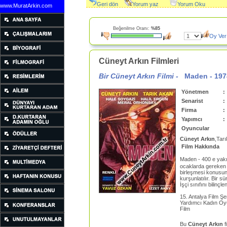
Geri dön
Yorum yaz
Yorum Oku
www.MuratArkin.com
Beğenilme Oranı:
%85
Oy Ver
Cüneyt Arkın Filmleri
Bir Cüneyt Arkın Filmi -
Maden
-
197
Yönetmen
:
Senarist
:
Firma
:
Yapımcı
:
Oyuncular
Cüneyt Arkın
,Tar
Film Hakkında
Maden - 400 e yak
ocaklarda gereken ö
birleşmesi konusun
kurşunlatılır. Bir s
İşçi sınıfını bilin
15. Antalya Film Şe
Yardımcı Kadın Oyun
Film
Bu
Cüneyt Arkın
f