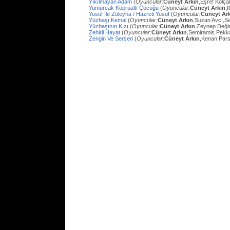
Yıkılmayan Adam
(
Oyuncular:
Cüneyt Arkın
,Eşref Kolç
Yumurcak Köprüaltı Çocuğu
(
Oyuncular:
Cüneyt Arkın
,
Yusuf İle Züleyha / Hazreti Yusuf
(
Oyuncular:
Cüneyt Ar
Yüzbaşı Kemal
(
Oyuncular:
Cüneyt Arkın
,Suzan Avcı,Se
Yüzbaşının Kızı
(
Oyuncular:
Cüneyt Arkın
,Zeynep Değir
Zehirli Hayat
(
Oyuncular:
Cüneyt Arkın
,Semiramis Pekk
Zengin Ve Serseri
(
Oyuncular:
Cüneyt Arkın
,Kenan Pars