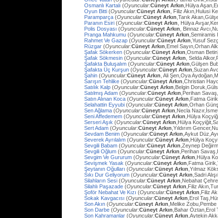
Osmanlı Kartalı
(
Oyuncular:
Cüneyt Arkın
,Hülya Aşan,E
Oyun Bitti
(
Oyuncular:
Cüneyt Arkın
, Filiz Akın,Hulusi
Paramparça
(
Oyuncular:
Cüneyt Arkın
,Tarık Akan,Gülş
Paranın Esiri
(
Oyuncular:
Cüneyt Arkın
, Hülya Avşar,Ke
Polis Dosyası
(
Oyuncular:
Cüneyt Arkın
, Binnaz Avcı,Nu
Pranga Mahkumu
(
Oyuncular:
Cüneyt Arkın
,Semiramis
Rahmet Ve Gazap
(
Oyuncular:
Cüneyt Arkın
,Yusuf Sezg
Rüzgar
(
Oyuncular:
Cüneyt Arkın
,Emel Sayın,Orhan Al
Şafak Sökerken
(
Oyuncular:
Cüneyt Arkın
,Osman Betin
Şafak Sökmesin
(
Oyuncular:
Cüneyt Arkın
, Selda Alkor
Şafakta Buluşalım
(
Oyuncular:
Cüneyt Arkın
,Gülşen Bub
Şafakta Üç Kurşun
(
Oyuncular:
Cüneyt Arkın
,Suzan Avc
Şahin
(
Oyuncular:
Cüneyt Arkın
, Ali Şen,Oya Aydoğan,
Sarışın Tehlike
(
Oyuncular:
Cüneyt Arkın
,Christian Hay
Satılık Kalp
(
Oyuncular:
Cüneyt Arkın
,Belgin Doruk,Gül
Satılmış Adam
(
Oyuncular:
Cüneyt Arkın
,Perihan Savaş
Satın Alınan Koca
(
Oyuncular:
Cüneyt Arkın
,Fatma Giri
Selahattin Eyyubi
(
Oyuncular:
Cüneyt Arkın
,Orhan Günşi
Sen Ağlama
(
Oyuncular:
Cüneyt Arkın
,Necla Nazır,İsm
Seni Affedemem
(
Oyuncular:
Cüneyt Arkın
,Hülya Koçyiği
Serseri Aşık
(
Oyuncular:
Cüneyt Arkın
,Hülya Koçyiğit,Sa
Sert Adam
(
Oyuncular:
Cüneyt Arkın
,Yıldırım Gencer,N
Sevdam Benim
(
Oyuncular:
Cüneyt Arkın
,Aykut Düz,Ay
Severek Ayrılalım
(
Oyuncular:
Cüneyt Arkın
,Hülya Koçyi
Sevgili Babam
(
Oyuncular:
Cüneyt Arkın
,Zeynep Değirm
Sevgili Oğlum
(
Oyuncular:
Cüneyt Arkın
,Perihan Savaş,
Sevgim Ve Gururum
(
Oyuncular:
Cüneyt Arkın
,Hülya Ko
Sevişmek Yasak
(
Oyuncular:
Cüneyt Arkın
,Fatma Girik
Şeytanın Oğulları
(
Oyuncular:
Cüneyt Arkın
,Yılmaz Köks
Sıkı Dur Geliyorum
(
Oyuncular:
Cüneyt Arkın
,Sadri Alış
Silahların Sesi
(
Oyuncular:
Cüneyt Arkın
,Nebahat Çehre
Silahlı Paşazade
(
Oyuncular:
Cüneyt Arkın
,Filiz Akın,
Şoför Nebahat Ve Kızı
(
Oyuncular:
Cüneyt Arkın
,Filiz 
Sokak Kavgacısı
(
Oyuncular:
Cüneyt Arkın
,Erol Taş,H
Son Akın
(
Oyuncular:
Cüneyt Arkın
,Melike Zobu,Pembe 
Son Darbe
(
Oyuncular:
Cüneyt Arkın
,Bahar Öztan,Erol 
Son Kahramanlar
(
Oyuncular:
Cüneyt Arkın
,Aytekin Ak