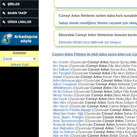
Cüneyt Arkın filmlerini sizlere daha hızlı sunabil
Sahip olmak istediğiniz filmleri seçmek için tıkla
Elinizdeki Cüneyt Arkın filmlerinin listesini biziml
Elinizdeki filmleri bize bildirmek için tıklayın
Anketler
Cüneyt Arkın Filmleri ile ilgili daha geniş bilgi için C
Acı Günler
(
Oyuncular:
Cüneyt Arkın
,Nazan Şoray,Atilla
Ankete Katıl
Acı Hayat
(
Oyuncular:
Cüneyt Arkın
,Filiz Akın,Ayfer Fe
Acı İntikam
(
Oyuncular:
Cüneyt Arkın
,Suzan Avcı,Reha
Acı Tesadüf
(
Oyuncular:
Cüneyt Arkın
,Filiz Akın,Selma 
Adalet
(
Oyuncular:
Cüneyt Arkın
,Kenan Pars,Meral Den
Adını Anmayacağım
(
Oyuncular:
Cüneyt Arkın
,Hülya Ko
Adsız Cengaver
(
Oyuncular:
Cüneyt Arkın
,Nebahat Çeh
Affedilmeyen
(
Oyuncular:
Cüneyt Arkın
,Filiz Akın,Selm
Ah Bu Dünya
(
Oyuncular:
Cüneyt Arkın
,Safiye Filiz,Ka
Akrep Yuvası
(
Oyuncular:
Cüneyt Arkın
,Banu Alkan,Eşr
Ala Geyik
(
Oyuncular:
Cüneyt Arkın
,Mine Mutlu,Aliye Ro
Alev Alev
(
Oyuncular:
Cüneyt Arkın
,Tarık Akan,Gülşen 
Alın Yazısı
(
Oyuncular:
Cüneyt Arkın
,Fatma Belgen,Erol
Alpaslan'ın Fedaisi Alpago
(
Oyuncular:
Cüneyt Arkın
,Ze
Altay'dan Gelen Yiğit
(
Oyuncular:
Cüneyt Arkın
,Bahar E
Arım, Balım, Peteğim
(
Oyuncular:
Cüneyt Arkın
,Türkan 
Artık Sevmeyeceğim
(
Oyuncular:
Cüneyt Arkın
,Türkan 
Asılacak Adam
(
Oyuncular:
Cüneyt Arkın
,Aytekin Akkay
Aşk Mabudesi
(
Oyuncular:
Cüneyt Arkın
,Türkan Şoray,
Aşk ve İntikam
(
Oyuncular:
Cüneyt Arkın
,Hülya Koçyiğit
Aşk ve Kin
(
Oyuncular:
Cüneyt Arkın
,Belgin Doruk,Turg