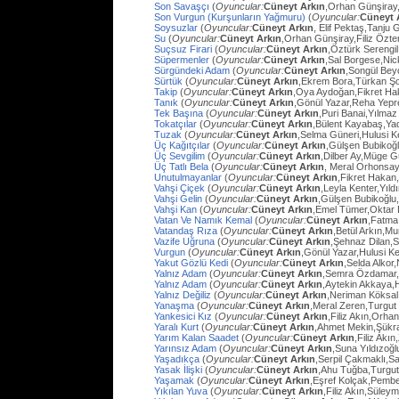
Son Savaşçı
(
Oyuncular:
Cüneyt Arkın
,Orhan Günşiray
Son Vurgun (Kurşunların Yağmuru)
(
Oyuncular:
Cüneyt 
Soysuzlar
(
Oyuncular:
Cüneyt Arkın
, Elif Pektaş,Tanju
Su
(
Oyuncular:
Cüneyt Arkın
,Orhan Günşiray,Filiz Özt
Suçsuz Firari
(
Oyuncular:
Cüneyt Arkın
,Öztürk Serengil
Süpermenler
(
Oyuncular:
Cüneyt Arkın
,Sal Borgese,Ni
Sürgündeki Adam
(
Oyuncular:
Cüneyt Arkın
,Songül Bey
Sürtük
(
Oyuncular:
Cüneyt Arkın
,Ekrem Bora,Türkan Ş
Takip
(
Oyuncular:
Cüneyt Arkın
,Oya Aydoğan,Fikret Ha
Tanık
(
Oyuncular:
Cüneyt Arkın
,Gönül Yazar,Reha Yep
Tek Başına
(
Oyuncular:
Cüneyt Arkın
,Puri Banai,Yılma
Tokatçılar
(
Oyuncular:
Cüneyt Arkın
,Bülent Kayabaş,Ya
Tuzak
(
Oyuncular:
Cüneyt Arkın
,Selma Güneri,Hulusi Ke
Üç Kağıtçılar
(
Oyuncular:
Cüneyt Arkın
,Gülşen Bubikoğ
Üç Sevgilim
(
Oyuncular:
Cüneyt Arkın
,Dilber Ay,Müge Gü
Üç Tatlı Bela
(
Oyuncular:
Cüneyt Arkın
, Meral Orhonsay
Unutulmayanlar
(
Oyuncular:
Cüneyt Arkın
,Fikret Hakan
Vahşi Çiçek
(
Oyuncular:
Cüneyt Arkın
,Leyla Kenter,Yıl
Vahşi Gelin
(
Oyuncular:
Cüneyt Arkın
,Gülşen Bubikoğlu
Vahşi Kan
(
Oyuncular:
Cüneyt Arkın
,Emel Tümer,Oktar
Vatan Ve Namık Kemal
(
Oyuncular:
Cüneyt Arkın
,Fatma 
Vatandaş Rıza
(
Oyuncular:
Cüneyt Arkın
,Betül Arkın,M
Vazife Uğruna
(
Oyuncular:
Cüneyt Arkın
,Şehnaz Dilan,Sa
Vurgun
(
Oyuncular:
Cüneyt Arkın
,Gönül Yazar,Hulusi K
Yakut Gözlü Kedi
(
Oyuncular:
Cüneyt Arkın
,Selda Alkor
Yalnız Adam
(
Oyuncular:
Cüneyt Arkın
,Semra Özdamar,
Yalnız Adam
(
Oyuncular:
Cüneyt Arkın
,Aytekin Akkaya,
Yalnız Değiliz
(
Oyuncular:
Cüneyt Arkın
,Neriman Köksal
Yanaşma
(
Oyuncular:
Cüneyt Arkın
,Meral Zeren,Turgut
Yankesici Kız
(
Oyuncular:
Cüneyt Arkın
,Filiz Akın,Orhan
Yaralı Kurt
(
Oyuncular:
Cüneyt Arkın
,Ahmet Mekin,Şükr
Yarım Kalan Saadet
(
Oyuncular:
Cüneyt Arkın
,Filiz Akı
Yarınsız Adam
(
Oyuncular:
Cüneyt Arkın
,Suna Yıldızoğl
Yaşadıkça
(
Oyuncular:
Cüneyt Arkın
,Serpil Çakmaklı,Sa
Yasak İlişki
(
Oyuncular:
Cüneyt Arkın
,Ahu Tuğba,Turgu
Yaşamak
(
Oyuncular:
Cüneyt Arkın
,Eşref Kolçak,Pembe
Yıkılan Yuva
(
Oyuncular:
Cüneyt Arkın
,Filiz Akın,Süley