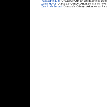
Yüzbaşının Kızı
(
Oyuncular:
Cüneyt Arkın
,Zeynep Değir
Zehirli Hayat
(
Oyuncular:
Cüneyt Arkın
,Semiramis Pekk
Zengin Ve Serseri
(
Oyuncular:
Cüneyt Arkın
,Kenan Pars