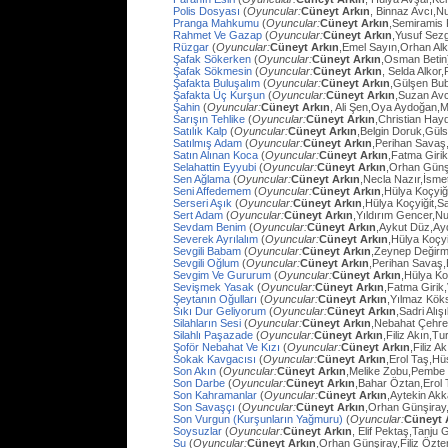
Polis Dosyası
(
Oyuncular:
Cüneyt Arkın
, Binnaz Avcı,Nu
Pranga Mahkumu
(
Oyuncular:
Cüneyt Arkın
,Semiramis
Rahmet Ve Gazap
(
Oyuncular:
Cüneyt Arkın
,Yusuf Sezg
Rüzgar
(
Oyuncular:
Cüneyt Arkın
,Emel Sayın,Orhan Al
Şafak Sökerken
(
Oyuncular:
Cüneyt Arkın
,Osman Betin
Şafak Sökmesin
(
Oyuncular:
Cüneyt Arkın
, Selda Alkor
Şafakta Buluşalım
(
Oyuncular:
Cüneyt Arkın
,Gülşen Bub
Şafakta Üç Kurşun
(
Oyuncular:
Cüneyt Arkın
,Suzan Avc
Şahin
(
Oyuncular:
Cüneyt Arkın
, Ali Şen,Oya Aydoğan,
Sarışın Tehlike
(
Oyuncular:
Cüneyt Arkın
,Christian Hay
Satılık Kalp
(
Oyuncular:
Cüneyt Arkın
,Belgin Doruk,Gül
Satılmış Adam
(
Oyuncular:
Cüneyt Arkın
,Perihan Savaş
Satın Alınan Koca
(
Oyuncular:
Cüneyt Arkın
,Fatma Giri
Selahattin Eyyubi
(
Oyuncular:
Cüneyt Arkın
,Orhan Günşi
Sen Ağlama
(
Oyuncular:
Cüneyt Arkın
,Necla Nazır,İsm
Seni Affedemem
(
Oyuncular:
Cüneyt Arkın
,Hülya Koçyiği
Serseri Aşık
(
Oyuncular:
Cüneyt Arkın
,Hülya Koçyiğit,Sa
Sert Adam
(
Oyuncular:
Cüneyt Arkın
,Yıldırım Gencer,N
Sevdam Benim
(
Oyuncular:
Cüneyt Arkın
,Aykut Düz,Ay
Severek Ayrılalım
(
Oyuncular:
Cüneyt Arkın
,Hülya Koçyi
Sevgili Babam
(
Oyuncular:
Cüneyt Arkın
,Zeynep Değirm
Sevgili Oğlum
(
Oyuncular:
Cüneyt Arkın
,Perihan Savaş,
Sevgim Ve Gururum
(
Oyuncular:
Cüneyt Arkın
,Hülya Ko
Sevişmek Yasak
(
Oyuncular:
Cüneyt Arkın
,Fatma Girik
Şeytanın Oğulları
(
Oyuncular:
Cüneyt Arkın
,Yılmaz Köks
Sıkı Dur Geliyorum
(
Oyuncular:
Cüneyt Arkın
,Sadri Alış
Silahların Sesi
(
Oyuncular:
Cüneyt Arkın
,Nebahat Çehre
Silahlı Paşazade
(
Oyuncular:
Cüneyt Arkın
,Filiz Akın,
Şoför Nebahat Ve Kızı
(
Oyuncular:
Cüneyt Arkın
,Filiz 
Sokak Kavgacısı
(
Oyuncular:
Cüneyt Arkın
,Erol Taş,H
Son Akın
(
Oyuncular:
Cüneyt Arkın
,Melike Zobu,Pembe 
Son Darbe
(
Oyuncular:
Cüneyt Arkın
,Bahar Öztan,Erol 
Son Kahramanlar
(
Oyuncular:
Cüneyt Arkın
,Aytekin Ak
Son Savaşçı
(
Oyuncular:
Cüneyt Arkın
,Orhan Günşiray
Son Vurgun (Kurşunların Yağmuru)
(
Oyuncular:
Cüneyt 
Soysuzlar
(
Oyuncular:
Cüneyt Arkın
, Elif Pektaş,Tanju
Su
(
Oyuncular:
Cüneyt Arkın
,Orhan Günşiray,Filiz Özt