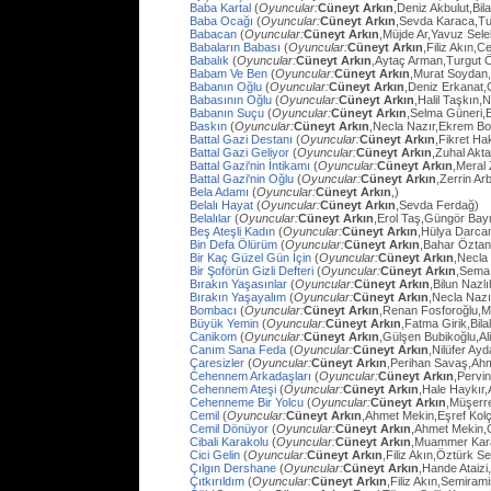
Baba Kartal
(
Oyuncular:
Cüneyt Arkın
,Deniz Akbulut,Bil
Baba Ocağı
(
Oyuncular:
Cüneyt Arkın
,Sevda Karaca,Tu
Babacan
(
Oyuncular:
Cüneyt Arkın
,Müjde Ar,Yavuz Sel
Babaların Babası
(
Oyuncular:
Cüneyt Arkın
,Filiz Akın,
Babalık
(
Oyuncular:
Cüneyt Arkın
,Aytaç Arman,Turgut 
Babam Ve Ben
(
Oyuncular:
Cüneyt Arkın
,Murat Soydan,
Babanın Oğlu
(
Oyuncular:
Cüneyt Arkın
,Deniz Erkanat,
Babasının Oğlu
(
Oyuncular:
Cüneyt Arkın
,Halil Taşkın,
Babanın Suçu
(
Oyuncular:
Cüneyt Arkın
,Selma Güneri,E
Baskın
(
Oyuncular:
Cüneyt Arkın
,Necla Nazır,Ekrem Bo
Battal Gazi Destanı
(
Oyuncular:
Cüneyt Arkın
,Fikret H
Battal Gazi Geliyor
(
Oyuncular:
Cüneyt Arkın
,Zuhal Akt
Battal Gazi'nin İntikamı
(
Oyuncular:
Cüneyt Arkın
,Meral 
Battal Gazi'nin Oğlu
(
Oyuncular:
Cüneyt Arkın
,Zerrin Arb
Bela Adamı
(
Oyuncular:
Cüneyt Arkın
,)
Belalı Hayat
(
Oyuncular:
Cüneyt Arkın
,Sevda Ferdağ)
Belalılar
(
Oyuncular:
Cüneyt Arkın
,Erol Taş,Güngör Bay
Beş Ateşli Kadın
(
Oyuncular:
Cüneyt Arkın
,Hülya Darca
Bin Defa Ölürüm
(
Oyuncular:
Cüneyt Arkın
,Bahar Öztan
Bir Kaç Güzel Gün İçin
(
Oyuncular:
Cüneyt Arkın
,Necla
Bir Şoförün Gizli Defteri
(
Oyuncular:
Cüneyt Arkın
,Sema
Bırakın Yaşasınlar
(
Oyuncular:
Cüneyt Arkın
,Bilun Nazl
Bırakın Yaşayalım
(
Oyuncular:
Cüneyt Arkın
,Necla Nazı
Bombacı
(
Oyuncular:
Cüneyt Arkın
,Renan Fosforoğlu,M
Büyük Yemin
(
Oyuncular:
Cüneyt Arkın
,Fatma Girik,Bilal
Canikom
(
Oyuncular:
Cüneyt Arkın
,Gülşen Bubikoğlu,Al
Canım Sana Feda
(
Oyuncular:
Cüneyt Arkın
,Nilüfer Ay
Çaresizler
(
Oyuncular:
Cüneyt Arkın
,Perihan Savaş,Ahme
Cehennem Arkadaşları
(
Oyuncular:
Cüneyt Arkın
,Pervi
Cehennem Ateşi
(
Oyuncular:
Cüneyt Arkın
,Hale Haykır
Cehenneme Bir Yolcu
(
Oyuncular:
Cüneyt Arkın
,Müşerre
Cemil
(
Oyuncular:
Cüneyt Arkın
,Ahmet Mekin,Eşref Kolç
Cemil Dönüyor
(
Oyuncular:
Cüneyt Arkın
,Ahmet Mekin,
Cibali Karakolu
(
Oyuncular:
Cüneyt Arkın
,Muammer Kara
Cici Gelin
(
Oyuncular:
Cüneyt Arkın
,Filiz Akın,Öztürk S
Çılgın Dershane
(
Oyuncular:
Cüneyt Arkın
,Hande Ataizi
Çıtkırıldım
(
Oyuncular:
Cüneyt Arkın
,Filiz Akın,Semira