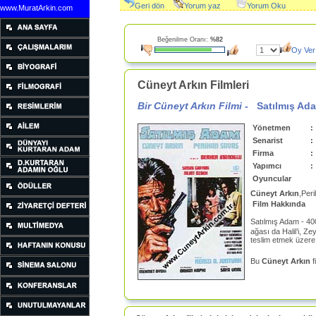
Geri dön
Yorum yaz
Yorum Oku
www.MuratArkin.com
Beğenilme Oranı:
%82
Oy Ver
Cüneyt Arkın Filmleri
Bir Cüneyt Arkın Filmi -
Satılmış Ad
Yönetmen
:
Senarist
:
Firma
:
Yapımcı
:
Oyuncular
Cüneyt Arkın
,Per
Film Hakkında
Satılmış Adam - 40
ağası da Halil’i, Z
teslim etmek üzere 
Bu
Cüneyt Arkın
f