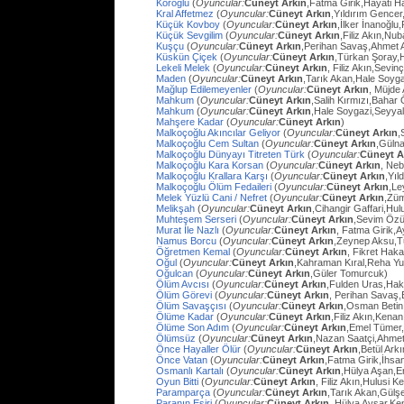
Köroğlu
(
Oyuncular:
Cüneyt Arkın
,Fatma Girik,Hayati 
Kral Affetmez
(
Oyuncular:
Cüneyt Arkın
,Yıldırım Gencer
Küçük Kovboy
(
Oyuncular:
Cüneyt Arkın
,İlker İnanoğlu,
Küçük Sevgilim
(
Oyuncular:
Cüneyt Arkın
,Filiz Akın,Nu
Kuşçu
(
Oyuncular:
Cüneyt Arkın
,Perihan Savaş,Ahmet
Küskün Çiçek
(
Oyuncular:
Cüneyt Arkın
,Türkan Şoray,
Lekeli Melek
(
Oyuncular:
Cüneyt Arkın
, Filiz Akın,Sevi
Maden
(
Oyuncular:
Cüneyt Arkın
,Tarık Akan,Hale Soyg
Mağlup Edilemeyenler
(
Oyuncular:
Cüneyt Arkın
, Müjde 
Mahkum
(
Oyuncular:
Cüneyt Arkın
,Salih Kırmızı,Bahar
Mahkum
(
Oyuncular:
Cüneyt Arkın
,Hale Soygazi,Seyyal
Mahşere Kadar
(
Oyuncular:
Cüneyt Arkın
)
Malkoçoğlu Akıncılar Geliyor
(
Oyuncular:
Cüneyt Arkın
,
Malkoçoğlu Cem Sultan
(
Oyuncular:
Cüneyt Arkın
,Gülna
Malkoçoğlu Dünyayı Titreten Türk
(
Oyuncular:
Cüneyt A
Malkoçoğlu Kara Korsan
(
Oyuncular:
Cüneyt Arkın
, Ne
Malkoçoğlu Krallara Karşı
(
Oyuncular:
Cüneyt Arkın
,Yıl
Malkoçoğlu Ölüm Fedaileri
(
Oyuncular:
Cüneyt Arkın
,Le
Melek Yüzlü Cani / Nefret
(
Oyuncular:
Cüneyt Arkın
,Züm
Melikşah
(
Oyuncular:
Cüneyt Arkın
,Cihangir Gaffari,H
Muhteşem Serseri
(
Oyuncular:
Cüneyt Arkın
,Sevim Özü
Murat İle Nazlı
(
Oyuncular:
Cüneyt Arkın
, Fatma Girik,
Namus Borcu
(
Oyuncular:
Cüneyt Arkın
,Zeynep Aksu,T
Öğretmen Kemal
(
Oyuncular:
Cüneyt Arkın
, Fikret Hak
Oğul
(
Oyuncular:
Cüneyt Arkın
,Kahraman Kıral,Reha Yu
Oğulcan
(
Oyuncular:
Cüneyt Arkın
,Güler Tomurcuk)
Ölüm Avcısı
(
Oyuncular:
Cüneyt Arkın
,Fulden Uras,Hak
Ölüm Görevi
(
Oyuncular:
Cüneyt Arkın
, Perihan Savaş,
Ölüm Savaşçısı
(
Oyuncular:
Cüneyt Arkın
,Osman Betin
Ölüme Kadar
(
Oyuncular:
Cüneyt Arkın
,Filiz Akın,Kena
Ölüme Son Adım
(
Oyuncular:
Cüneyt Arkın
,Emel Tümer,
Ölümsüz
(
Oyuncular:
Cüneyt Arkın
,Nazan Saatçi,Ahmet
Önce Hayaller Ölür
(
Oyuncular:
Cüneyt Arkın
,Betül Ark
Önce Vatan
(
Oyuncular:
Cüneyt Arkın
,Fatma Girik,İhs
Osmanlı Kartalı
(
Oyuncular:
Cüneyt Arkın
,Hülya Aşan,E
Oyun Bitti
(
Oyuncular:
Cüneyt Arkın
, Filiz Akın,Hulusi
Paramparça
(
Oyuncular:
Cüneyt Arkın
,Tarık Akan,Gülş
Paranın Esiri
(
Oyuncular:
Cüneyt Arkın
, Hülya Avşar,Ke