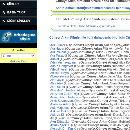
Cüneyt Arkın filmlerini sizlere daha hızlı sunabil
Sahip olmak istediğiniz filmleri seçmek için tıkla
Elinizdeki Cüneyt Arkın filmlerinin listesini biziml
Elinizdeki filmleri bize bildirmek için tıklayın
Cüneyt Arkın Filmleri ile ilgili daha geniş bilgi için C
Acı Günler
(
Oyuncular:
Cüneyt Arkın
,Nazan Şoray,Atilla
Acı Hayat
(
Oyuncular:
Cüneyt Arkın
,Filiz Akın,Ayfer Fe
Anketler
Acı İntikam
(
Oyuncular:
Cüneyt Arkın
,Suzan Avcı,Reha
Acı Tesadüf
(
Oyuncular:
Cüneyt Arkın
,Filiz Akın,Selma 
Adalet
(
Oyuncular:
Cüneyt Arkın
,Kenan Pars,Meral Den
Ankete Katıl
Adını Anmayacağım
(
Oyuncular:
Cüneyt Arkın
,Hülya Ko
Adsız Cengaver
(
Oyuncular:
Cüneyt Arkın
,Nebahat Çeh
Affedilmeyen
(
Oyuncular:
Cüneyt Arkın
,Filiz Akın,Selm
Ah Bu Dünya
(
Oyuncular:
Cüneyt Arkın
,Safiye Filiz,Ka
Akrep Yuvası
(
Oyuncular:
Cüneyt Arkın
,Banu Alkan,Eşr
Ala Geyik
(
Oyuncular:
Cüneyt Arkın
,Mine Mutlu,Aliye Ro
Alev Alev
(
Oyuncular:
Cüneyt Arkın
,Tarık Akan,Gülşen 
Alın Yazısı
(
Oyuncular:
Cüneyt Arkın
,Fatma Belgen,Erol
Alpaslan'ın Fedaisi Alpago
(
Oyuncular:
Cüneyt Arkın
,Ze
Altay'dan Gelen Yiğit
(
Oyuncular:
Cüneyt Arkın
,Bahar E
Arım, Balım, Peteğim
(
Oyuncular:
Cüneyt Arkın
,Türkan 
Artık Sevmeyeceğim
(
Oyuncular:
Cüneyt Arkın
,Türkan 
Asılacak Adam
(
Oyuncular:
Cüneyt Arkın
,Aytekin Akkay
Aşk Mabudesi
(
Oyuncular:
Cüneyt Arkın
,Türkan Şoray,
Aşk ve İntikam
(
Oyuncular:
Cüneyt Arkın
,Hülya Koçyiğit
Aşk ve Kin
(
Oyuncular:
Cüneyt Arkın
,Belgin Doruk,Turg
Av
(
Oyuncular:
Cüneyt Arkın
,Gülben Ergen,Salih Kırmı
Ayrı Dünyalar
(
Oyuncular:
Cüneyt Arkın
,Gülşen Bubiko
Ayrılık Şarkısı
(
Oyuncular:
Cüneyt Arkın
,Selda Alkor,Aj
Ayşecik Çıtı Pıtı Kız
(
Oyuncular:
Cüneyt Arkın
,Zeynep D