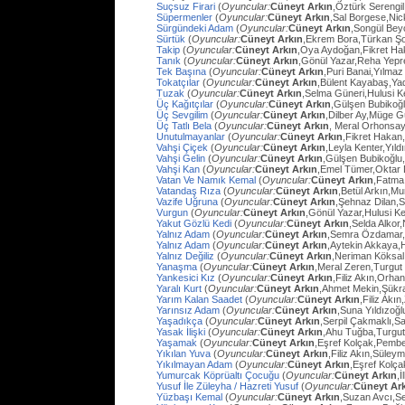
Suçsuz Firari
(
Oyuncular:
Cüneyt Arkın
,Öztürk Serengil
Süpermenler
(
Oyuncular:
Cüneyt Arkın
,Sal Borgese,Ni
Sürgündeki Adam
(
Oyuncular:
Cüneyt Arkın
,Songül Bey
Sürtük
(
Oyuncular:
Cüneyt Arkın
,Ekrem Bora,Türkan Ş
Takip
(
Oyuncular:
Cüneyt Arkın
,Oya Aydoğan,Fikret Ha
Tanık
(
Oyuncular:
Cüneyt Arkın
,Gönül Yazar,Reha Yep
Tek Başına
(
Oyuncular:
Cüneyt Arkın
,Puri Banai,Yılma
Tokatçılar
(
Oyuncular:
Cüneyt Arkın
,Bülent Kayabaş,Ya
Tuzak
(
Oyuncular:
Cüneyt Arkın
,Selma Güneri,Hulusi Ke
Üç Kağıtçılar
(
Oyuncular:
Cüneyt Arkın
,Gülşen Bubikoğ
Üç Sevgilim
(
Oyuncular:
Cüneyt Arkın
,Dilber Ay,Müge Gü
Üç Tatlı Bela
(
Oyuncular:
Cüneyt Arkın
, Meral Orhonsay
Unutulmayanlar
(
Oyuncular:
Cüneyt Arkın
,Fikret Hakan
Vahşi Çiçek
(
Oyuncular:
Cüneyt Arkın
,Leyla Kenter,Yıl
Vahşi Gelin
(
Oyuncular:
Cüneyt Arkın
,Gülşen Bubikoğlu
Vahşi Kan
(
Oyuncular:
Cüneyt Arkın
,Emel Tümer,Oktar
Vatan Ve Namık Kemal
(
Oyuncular:
Cüneyt Arkın
,Fatma 
Vatandaş Rıza
(
Oyuncular:
Cüneyt Arkın
,Betül Arkın,M
Vazife Uğruna
(
Oyuncular:
Cüneyt Arkın
,Şehnaz Dilan,Sa
Vurgun
(
Oyuncular:
Cüneyt Arkın
,Gönül Yazar,Hulusi K
Yakut Gözlü Kedi
(
Oyuncular:
Cüneyt Arkın
,Selda Alkor
Yalnız Adam
(
Oyuncular:
Cüneyt Arkın
,Semra Özdamar,
Yalnız Adam
(
Oyuncular:
Cüneyt Arkın
,Aytekin Akkaya,
Yalnız Değiliz
(
Oyuncular:
Cüneyt Arkın
,Neriman Köksal
Yanaşma
(
Oyuncular:
Cüneyt Arkın
,Meral Zeren,Turgut
Yankesici Kız
(
Oyuncular:
Cüneyt Arkın
,Filiz Akın,Orhan
Yaralı Kurt
(
Oyuncular:
Cüneyt Arkın
,Ahmet Mekin,Şükr
Yarım Kalan Saadet
(
Oyuncular:
Cüneyt Arkın
,Filiz Akı
Yarınsız Adam
(
Oyuncular:
Cüneyt Arkın
,Suna Yıldızoğl
Yaşadıkça
(
Oyuncular:
Cüneyt Arkın
,Serpil Çakmaklı,Sa
Yasak İlişki
(
Oyuncular:
Cüneyt Arkın
,Ahu Tuğba,Turgu
Yaşamak
(
Oyuncular:
Cüneyt Arkın
,Eşref Kolçak,Pembe
Yıkılan Yuva
(
Oyuncular:
Cüneyt Arkın
,Filiz Akın,Süley
Yıkılmayan Adam
(
Oyuncular:
Cüneyt Arkın
,Eşref Kolç
Yumurcak Köprüaltı Çocuğu
(
Oyuncular:
Cüneyt Arkın
,
Yusuf İle Züleyha / Hazreti Yusuf
(
Oyuncular:
Cüneyt Ar
Yüzbaşı Kemal
(
Oyuncular:
Cüneyt Arkın
,Suzan Avcı,Se