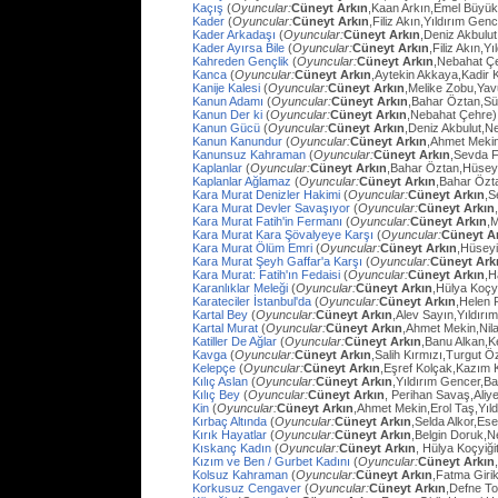
Kaçış
(
Oyuncular:
Cüneyt Arkın
,Kaan Arkın,Emel Büyü
Kader
(
Oyuncular:
Cüneyt Arkın
,Filiz Akın,Yıldırım Gen
Kader Arkadaşı
(
Oyuncular:
Cüneyt Arkın
,Deniz Akbulut
Kader Ayırsa Bile
(
Oyuncular:
Cüneyt Arkın
,Filiz Akın,Y
Kahreden Gençlik
(
Oyuncular:
Cüneyt Arkın
,Nebahat Çe
Kanca
(
Oyuncular:
Cüneyt Arkın
,Aytekin Akkaya,Kadir 
Kanije Kalesi
(
Oyuncular:
Cüneyt Arkın
,Melike Zobu,Ya
Kanun Adamı
(
Oyuncular:
Cüneyt Arkın
,Bahar Öztan,S
Kanun Der ki
(
Oyuncular:
Cüneyt Arkın
,Nebahat Çehre)
Kanun Gücü
(
Oyuncular:
Cüneyt Arkın
,Deniz Akbulut,N
Kanun Kanundur
(
Oyuncular:
Cüneyt Arkın
,Ahmet Meki
Kanunsuz Kahraman
(
Oyuncular:
Cüneyt Arkın
,Sevda F
Kaplanlar
(
Oyuncular:
Cüneyt Arkın
,Bahar Öztan,Hüsey
Kaplanlar Ağlamaz
(
Oyuncular:
Cüneyt Arkın
,Bahar Özt
Kara Murat Denizler Hakimi
(
Oyuncular:
Cüneyt Arkın
,S
Kara Murat Devler Savaşıyor
(
Oyuncular:
Cüneyt Arkın
Kara Murat Fatih'in Fermanı
(
Oyuncular:
Cüneyt Arkın
,
Kara Murat Kara Şövalyeye Karşı
(
Oyuncular:
Cüneyt A
Kara Murat Ölüm Emri
(
Oyuncular:
Cüneyt Arkın
,Hüseyi
Kara Murat Şeyh Gaffar'a Karşı
(
Oyuncular:
Cüneyt Ark
Kara Murat: Fatih'ın Fedaisi
(
Oyuncular:
Cüneyt Arkın
,H
Karanlıklar Meleği
(
Oyuncular:
Cüneyt Arkın
,Hülya Koçy
Karateciler İstanbul'da
(
Oyuncular:
Cüneyt Arkın
,Helen 
Kartal Bey
(
Oyuncular:
Cüneyt Arkın
,Alev Sayın,Yıldırı
Kartal Murat
(
Oyuncular:
Cüneyt Arkın
,Ahmet Mekin,Nil
Katiller De Ağlar
(
Oyuncular:
Cüneyt Arkın
,Banu Alkan,K
Kavga
(
Oyuncular:
Cüneyt Arkın
,Salih Kırmızı,Turgut 
Kelepçe
(
Oyuncular:
Cüneyt Arkın
,Eşref Kolçak,Kazım 
Kılıç Aslan
(
Oyuncular:
Cüneyt Arkın
,Yıldırım Gencer,B
Kılıç Bey
(
Oyuncular:
Cüneyt Arkın
, Perihan Savaş,Aliye
Kin
(
Oyuncular:
Cüneyt Arkın
,Ahmet Mekin,Erol Taş,Yıl
Kırbaç Altında
(
Oyuncular:
Cüneyt Arkın
,Selda Alkor,Ese
Kırık Hayatlar
(
Oyuncular:
Cüneyt Arkın
,Belgin Doruk,
Kıskanç Kadın
(
Oyuncular:
Cüneyt Arkın
, Hülya Koçyiği
Kızım ve Ben / Gurbet Kadını
(
Oyuncular:
Cüneyt Arkın
Kolsuz Kahraman
(
Oyuncular:
Cüneyt Arkın
,Fatma Giri
Korkusuz Cengaver
(
Oyuncular:
Cüneyt Arkın
,Defne To