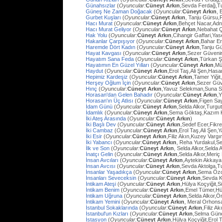
Günahsızlar
(
Oyuncular:
Cüneyt Arkın
,Sevda Ferdağ,T
Güneş Ne Zaman Doğacak
(
Oyuncular:
Cüneyt Arkın
, 
Gurbet Kuşları
(
Oyuncular:
Cüneyt Arkın
, Tanju Gürsu,
Hacı Murat
(
Oyuncular:
Cüneyt Arkın
,Behçet Nacar,Adn
Hacı Murat Geliyor
(
Oyuncular:
Cüneyt Arkın
,Nebahat Ç
Hak Yolu
(
Oyuncular:
Cüneyt Arkın
,Cihangir Gaffari,Yas
Hakanlar Çarpışıyor
(
Oyuncular:
Cüneyt Arkın
,Bahar E
Haremde Dört Kadın
(
Oyuncular:
Cüneyt Arkın
,Tanju G
Hayat Kavgası
(
Oyuncular:
Cüneyt Arkın
,Sezer Güvenir
Hayatım Sana Feda
(
Oyuncular:
Cüneyt Arkın
,Türkan Ş
Hayatımın En Güzel Yılları
(
Oyuncular:
Cüneyt Arkın
,Mü
Haydut
(
Oyuncular:
Cüneyt Arkın
,Erol Taş,Ali Şen,Hasa
Hepimiz Kardeşiz
(
Oyuncular:
Cüneyt Arkın
,Tamer Yiğit
Herşey Oğlum İçin
(
Oyuncular:
Cüneyt Arkın
,Sezer Güv
Hınç
(
Oyuncular:
Cüneyt Arkın
,Yavuz Selekman,Suna Se
Horasan'dan Gelen Bahadır
(
Oyuncular:
Cüneyt Arkın
,
Horasan'ın Üç Atlısı
(
Oyuncular:
Cüneyt Arkın
,Figen Sa
İdam Günü
(
Oyuncular:
Cüneyt Arkın
,Selda Alkor,Turg
İdamlık
(
Oyuncular:
Cüneyt Arkın
,Sema Göktaş,Kazım K
İki Ateş Arasında
(
Oyuncular:
Cüneyt Arkın
)
İki Başlı Dev
(
Oyuncular:
Cüneyt Arkın
,Sedef Ecer,Fikr
İki Cambaz
(
Oyuncular:
Cüneyt Arkın
,Erol Taş,Ali Şen,Y
İki Esir
(
Oyuncular:
Cüneyt Arkın
,Filiz Akın,Kuzey Varg
İki Yabancı
(
Oyuncular:
Cüneyt Arkın
, Reha Yurdakul,S
İlk ve Son
(
Oyuncular:
Cüneyt Arkın
, Selda Alkor,Selda A
İnatçı Gelin
(
Oyuncular:
Cüneyt Arkın
,Selda Alkor,Meri
İnsan Avcıları
(
Oyuncular:
Cüneyt Arkın
,Aytekin Akkaya
İnsan Avcısı
(
Oyuncular:
Cüneyt Arkın
,Sevda Aktolga,T
İnsanlar Yaşadıkça
(
Oyuncular:
Cüneyt Arkın
,Sema Öz
İnsanları Seveceksin
(
Oyuncular:
Cüneyt Arkın
,Sevda 
İntikam Ateşi
(
Oyuncular:
Cüneyt Arkın
,Hülya Koçyiğit,
İntikam Benim
(
Oyuncular:
Cüneyt Arkın
,Emel Tümer,Hü
İntikam Uğruna
(
Oyuncular:
Cüneyt Arkın
,Selda Alkor,
İntikam Yemini
(
Oyuncular:
Cüneyt Arkın
, Meral Orhons
İstanbul Sokaklarında
(
Oyuncular:
Cüneyt Arkın
,Filiz A
İstanbul'un Kızları
(
Oyuncular:
Cüneyt Arkın
,Selma Güne
İstasyon
(
Oyuncular:
Cüneyt Arkın
,Hülya Koçyiğit,Erol