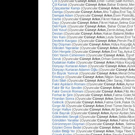
Çöl
(
Oyuncular:
Cüneyt Arkın
,Emel Tümer,Salih Kırmızı
Çöl Kartalı
(
Oyuncular:
Cüneyt Arkın
,Bahar Erdeniz,Mer
Çöpçatanlar Kampı
(
Oyuncular:
Cüneyt Arkın
,Nebahat Ç
Damga
(
Oyuncular:
Cüneyt Arkın
,Ahu Tuğba,Erol Taş,
Damgalı Adam
(
Oyuncular:
Cüneyt Arkın
,Esen Püsküllü
Darbe
(
Oyuncular:
Cüneyt Arkın
,Fikret Hakan,Ahmet Se
Dayı
(
Oyuncular:
Cüneyt Arkın
,Fikret Hakan,Selma Gün
Deli Fişek
(
Oyuncular:
Cüneyt Arkın
, Bahar Öztan,Erol 
Deli Yusuf
(
Oyuncular:
Cüneyt Arkın
,Zerrin Arbaş,Kadir
Destan
(
Oyuncular:
Cüneyt Arkın
,Hakan Balamir,Melike
Dev Kanı
(
Oyuncular:
Cüneyt Arkın
,Leyla Somer,Erol Ta
Devlerin Kavgası
(
Oyuncular:
Cüneyt Arkın
,Pervin Par,
Dişi Düşman
(
Oyuncular:
Cüneyt Arkın
,Hülya Koçyiğit,
Dökülen Yapraklar
(
Oyuncular:
Cüneyt Arkın
,Aslıhan Ö
Dört Hergele
(
Oyuncular:
Cüneyt Arkın
,Erol Taş,Aykut 
Dört Yanım Cehennem
(
Oyuncular:
Cüneyt Arkın
, Eşre
Doruk
(
Oyuncular:
Cüneyt Arkın
,Orhan Gencebay,Müg
Dudaktan Kalbe
(
Oyuncular:
Cüneyt Arkın
,Hülya Koçyiğ
Dünyayı Kurtaran Adam
(
Oyuncular:
Cüneyt Arkın
,Ayte
Dünyayı Kurtaran Adamın Oğlu
(
Oyuncular:
Cüneyt Ark
En Büyük Yumruk
(
Oyuncular:
Cüneyt Arkın
,Meral Orh
Erkekçe
(
Oyuncular:
Cüneyt Arkın
,Nilgün Saraylı,Hüsey
Eski Silah
(
Oyuncular:
Cüneyt Arkın
,Diler Saraç,Yıldırı
Fakir Aşıkların Romanı
(
Oyuncular:
Cüneyt Arkın
,Aynur
Fakir Bir Kız Sevdim
(
Oyuncular:
Cüneyt Arkın
,Gönül Y
Fakir Gencin Romanı
(
Oyuncular:
Cüneyt Arkın
,Filiz A
Ferhat ile Şirin
(
Oyuncular:
Cüneyt Arkın
,Fatma Güler,Ni
Firardan Sonra
(
Oyuncular:
Cüneyt Arkın
,Sevinç Pekin
Gelincik
(
Oyuncular:
Cüneyt Arkın
,Fatma Girik,Haluk D
Gırgır Ali
(
Oyuncular:
Cüneyt Arkın
,Emel Tümer,Necla S
Gırgır Hafiye
(
Oyuncular:
Cüneyt Arkın
,Ali Şen,Erol Taş
Gök Bayrak
(
Oyuncular:
Cüneyt Arkın
,Aynur Aydan,Sev
Göklerdeki Sevgili
(
Oyuncular:
Cüneyt Arkın
,Selda Alko
Gönülden Yaralılar
(
Oyuncular:
Cüneyt Arkın
,Fatma Gir
Görünmeyen Düşman
(
Oyuncular:
Cüneyt Arkın
, Selma
Gözleri Ömre Bedel
(
Oyuncular:
Cüneyt Arkın
,Türkan Ş
Gülün Bittiği Yer
(
Oyuncular:
Cüneyt Arkın
,Tolga Tibet,Y
Günah Kızları
(
Oyuncular:
Cüneyt Arkın
,Sevda Ferdağ,