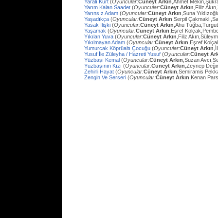
Yaralı Kurt
(
Oyuncular:
Cüneyt Arkın
,Ahmet Mekin,Şükr
Yarım Kalan Saadet
(
Oyuncular:
Cüneyt Arkın
,Filiz Akı
Yarınsız Adam
(
Oyuncular:
Cüneyt Arkın
,Suna Yıldızoğl
Yaşadıkça
(
Oyuncular:
Cüneyt Arkın
,Serpil Çakmaklı,Sa
Yasak İlişki
(
Oyuncular:
Cüneyt Arkın
,Ahu Tuğba,Turgu
Yaşamak
(
Oyuncular:
Cüneyt Arkın
,Eşref Kolçak,Pembe
Yıkılan Yuva
(
Oyuncular:
Cüneyt Arkın
,Filiz Akın,Süley
Yıkılmayan Adam
(
Oyuncular:
Cüneyt Arkın
,Eşref Kolç
Yumurcak Köprüaltı Çocuğu
(
Oyuncular:
Cüneyt Arkın
,
Yusuf İle Züleyha / Hazreti Yusuf
(
Oyuncular:
Cüneyt Ar
Yüzbaşı Kemal
(
Oyuncular:
Cüneyt Arkın
,Suzan Avcı,Se
Yüzbaşının Kızı
(
Oyuncular:
Cüneyt Arkın
,Zeynep Değir
Zehirli Hayat
(
Oyuncular:
Cüneyt Arkın
,Semiramis Pekk
Zengin Ve Serseri
(
Oyuncular:
Cüneyt Arkın
,Kenan Pars