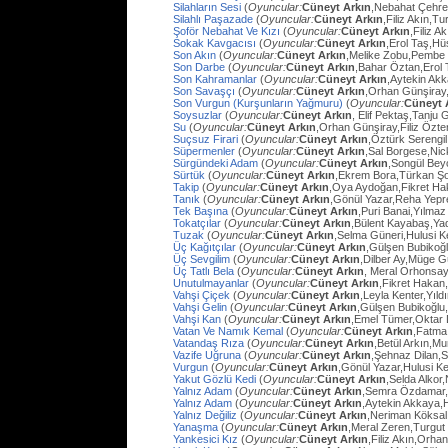
Silahların Sesi
(
Oyuncular:
Cüneyt Arkın
,Nebahat Çehre
Silahlı Paşazade
(
Oyuncular:
Cüneyt Arkın
,Filiz Akın,
Şoför Nebahat Ve Kızı
(
Oyuncular:
Cüneyt Arkın
,Filiz 
Sokak Kavgacısı
(
Oyuncular:
Cüneyt Arkın
,Erol Taş,H
Son Akın
(
Oyuncular:
Cüneyt Arkın
,Melike Zobu,Pembe 
Son Darbe
(
Oyuncular:
Cüneyt Arkın
,Bahar Öztan,Erol 
Son Kahramanlar
(
Oyuncular:
Cüneyt Arkın
,Aytekin Ak
Son Savaşçı
(
Oyuncular:
Cüneyt Arkın
,Orhan Günşiray
Son Vurgun (Kurşunların Yağmuru)
(
Oyuncular:
Cüneyt 
Soysuzlar
(
Oyuncular:
Cüneyt Arkın
, Elif Pektaş,Tanju
Su
(
Oyuncular:
Cüneyt Arkın
,Orhan Günşiray,Filiz Özt
Suçsuz Firari
(
Oyuncular:
Cüneyt Arkın
,Öztürk Serengil
Süpermenler
(
Oyuncular:
Cüneyt Arkın
,Sal Borgese,Ni
Sürgündeki Adam
(
Oyuncular:
Cüneyt Arkın
,Songül Bey
Sürtük
(
Oyuncular:
Cüneyt Arkın
,Ekrem Bora,Türkan Ş
Takip
(
Oyuncular:
Cüneyt Arkın
,Oya Aydoğan,Fikret Ha
Tanık
(
Oyuncular:
Cüneyt Arkın
,Gönül Yazar,Reha Yep
Tek Başına
(
Oyuncular:
Cüneyt Arkın
,Puri Banai,Yılma
Tokatçılar
(
Oyuncular:
Cüneyt Arkın
,Bülent Kayabaş,Ya
Tuzak
(
Oyuncular:
Cüneyt Arkın
,Selma Güneri,Hulusi Ke
Üç Kağıtçılar
(
Oyuncular:
Cüneyt Arkın
,Gülşen Bubikoğ
Üç Sevgilim
(
Oyuncular:
Cüneyt Arkın
,Dilber Ay,Müge Gü
Üç Tatlı Bela
(
Oyuncular:
Cüneyt Arkın
, Meral Orhonsay
Unutulmayanlar
(
Oyuncular:
Cüneyt Arkın
,Fikret Hakan
Vahşi Çiçek
(
Oyuncular:
Cüneyt Arkın
,Leyla Kenter,Yıl
Vahşi Gelin
(
Oyuncular:
Cüneyt Arkın
,Gülşen Bubikoğlu
Vahşi Kan
(
Oyuncular:
Cüneyt Arkın
,Emel Tümer,Oktar
Vatan Ve Namık Kemal
(
Oyuncular:
Cüneyt Arkın
,Fatma 
Vatandaş Rıza
(
Oyuncular:
Cüneyt Arkın
,Betül Arkın,M
Vazife Uğruna
(
Oyuncular:
Cüneyt Arkın
,Şehnaz Dilan,Sa
Vurgun
(
Oyuncular:
Cüneyt Arkın
,Gönül Yazar,Hulusi K
Yakut Gözlü Kedi
(
Oyuncular:
Cüneyt Arkın
,Selda Alkor
Yalnız Adam
(
Oyuncular:
Cüneyt Arkın
,Semra Özdamar,
Yalnız Adam
(
Oyuncular:
Cüneyt Arkın
,Aytekin Akkaya,
Yalnız Değiliz
(
Oyuncular:
Cüneyt Arkın
,Neriman Köksal
Yanaşma
(
Oyuncular:
Cüneyt Arkın
,Meral Zeren,Turgut
Yankesici Kız
(
Oyuncular:
Cüneyt Arkın
,Filiz Akın,Orhan