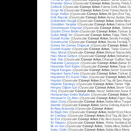
Firardan Sonra
(
Oyuncular:
Cüneyt Arkın
,Sevinç Pekin
Gelincik
(
Oyuncular:
Cüneyt Arkın
,Fatma Girik,Haluk D
Gırgır Ali
(
Oyuncular:
Cüneyt Arkın
,Emel Tümer,Necla S
Gırgır Hafiye
(
Oyuncular:
Cüneyt Arkın
,Ali Şen,Erol Taş
Gök Bayrak
(
Oyuncular:
Cüneyt Arkın
,Aynur Aydan,Sev
Göklerdeki Sevgili
(
Oyuncular:
Cüneyt Arkın
,Selda Alko
Gönülden Yaralılar
(
Oyuncular:
Cüneyt Arkın
,Fatma Gir
Görünmeyen Düşman
(
Oyuncular:
Cüneyt Arkın
, Selma
Gözleri Ömre Bedel
(
Oyuncular:
Cüneyt Arkın
,Türkan Ş
Gülün Bittiği Yer
(
Oyuncular:
Cüneyt Arkın
,Tolga Tibet,Y
Günah Kızları
(
Oyuncular:
Cüneyt Arkın
,Sevda Ferdağ,
Günahsızlar
(
Oyuncular:
Cüneyt Arkın
,Sevda Ferdağ,T
Güneş Ne Zaman Doğacak
(
Oyuncular:
Cüneyt Arkın
, 
Gurbet Kuşları
(
Oyuncular:
Cüneyt Arkın
, Tanju Gürsu,
Hacı Murat
(
Oyuncular:
Cüneyt Arkın
,Behçet Nacar,Adn
Hacı Murat Geliyor
(
Oyuncular:
Cüneyt Arkın
,Nebahat Ç
Hak Yolu
(
Oyuncular:
Cüneyt Arkın
,Cihangir Gaffari,Yas
Hakanlar Çarpışıyor
(
Oyuncular:
Cüneyt Arkın
,Bahar E
Haremde Dört Kadın
(
Oyuncular:
Cüneyt Arkın
,Tanju G
Hayat Kavgası
(
Oyuncular:
Cüneyt Arkın
,Sezer Güvenir
Hayatım Sana Feda
(
Oyuncular:
Cüneyt Arkın
,Türkan Ş
Hayatımın En Güzel Yılları
(
Oyuncular:
Cüneyt Arkın
,Mü
Haydut
(
Oyuncular:
Cüneyt Arkın
,Erol Taş,Ali Şen,Hasa
Hepimiz Kardeşiz
(
Oyuncular:
Cüneyt Arkın
,Tamer Yiğit
Herşey Oğlum İçin
(
Oyuncular:
Cüneyt Arkın
,Sezer Güv
Hınç
(
Oyuncular:
Cüneyt Arkın
,Yavuz Selekman,Suna Se
Horasan'dan Gelen Bahadır
(
Oyuncular:
Cüneyt Arkın
,
Horasan'ın Üç Atlısı
(
Oyuncular:
Cüneyt Arkın
,Figen Sa
İdam Günü
(
Oyuncular:
Cüneyt Arkın
,Selda Alkor,Turg
İdamlık
(
Oyuncular:
Cüneyt Arkın
,Sema Göktaş,Kazım K
İki Ateş Arasında
(
Oyuncular:
Cüneyt Arkın
)
İki Başlı Dev
(
Oyuncular:
Cüneyt Arkın
,Sedef Ecer,Fikr
İki Cambaz
(
Oyuncular:
Cüneyt Arkın
,Erol Taş,Ali Şen,Y
İki Esir
(
Oyuncular:
Cüneyt Arkın
,Filiz Akın,Kuzey Varg
İki Yabancı
(
Oyuncular:
Cüneyt Arkın
, Reha Yurdakul,S
İlk ve Son
(
Oyuncular:
Cüneyt Arkın
, Selda Alkor,Selda A
İnatçı Gelin
(
Oyuncular:
Cüneyt Arkın
,Selda Alkor,Meri