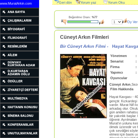
Geri dön
Yorum yaz
Yorum Oku
www.MuratArkin.com
Beğenilme Oranı:
%77
Oy Ver
Cüneyt Arkın Filmleri
Bir Cüneyt Arkın Filmi -
Hayat Kavga
Yönetmen
:
Senarist
:
Firma
:
Yapımcı
:
Oyuncular
Cüneyt Arkın
,Sez
Film Hakkında
Hayat Kavgası - 4
gençtir. Kızkardeşi 
vardır. Murat Nil’i
arkadaş olur. Okulu
gün aniden rahatsız
bir yakınlık başlar.
öğrenir. Ayrılmaları
Murat’ın yolunu kes
ölmek üzeredir ve h
çok sevdiğini söyl
etmesi için baskı ya