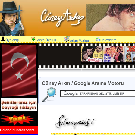
Üye girişi
Siteye Üye Ol
Detaylarım
Arkın Market
Cüney Arkın / Google Arama Motoru
Dersleri Kurtaran Adam