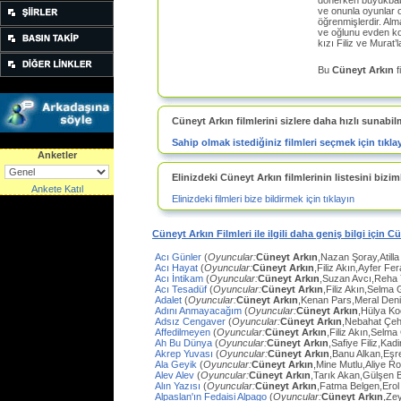
dönerken büyükbaba
ve onunla oyunlar 
öğrenmişlerdir. Alm
ve oğlunu evden kov
kızı Filiz ve Murat
Bu
Cüneyt Arkın
f
Cüneyt Arkın filmlerini sizlere daha hızlı sunabil
Sahip olmak istediğiniz filmleri seçmek için tıkla
Anketler
Elinizdeki Cüneyt Arkın filmlerinin listesini biziml
Ankete Katıl
Elinizdeki filmleri bize bildirmek için tıklayın
Cüneyt Arkın Filmleri ile ilgili daha geniş bilgi için C
Acı Günler
(
Oyuncular:
Cüneyt Arkın
,Nazan Şoray,Atilla
Acı Hayat
(
Oyuncular:
Cüneyt Arkın
,Filiz Akın,Ayfer Fe
Acı İntikam
(
Oyuncular:
Cüneyt Arkın
,Suzan Avcı,Reha
Acı Tesadüf
(
Oyuncular:
Cüneyt Arkın
,Filiz Akın,Selma 
Adalet
(
Oyuncular:
Cüneyt Arkın
,Kenan Pars,Meral Den
Adını Anmayacağım
(
Oyuncular:
Cüneyt Arkın
,Hülya Ko
Adsız Cengaver
(
Oyuncular:
Cüneyt Arkın
,Nebahat Çeh
Affedilmeyen
(
Oyuncular:
Cüneyt Arkın
,Filiz Akın,Selm
Ah Bu Dünya
(
Oyuncular:
Cüneyt Arkın
,Safiye Filiz,Ka
Akrep Yuvası
(
Oyuncular:
Cüneyt Arkın
,Banu Alkan,Eşr
Ala Geyik
(
Oyuncular:
Cüneyt Arkın
,Mine Mutlu,Aliye Ro
Alev Alev
(
Oyuncular:
Cüneyt Arkın
,Tarık Akan,Gülşen 
Alın Yazısı
(
Oyuncular:
Cüneyt Arkın
,Fatma Belgen,Erol
Alpaslan'ın Fedaisi Alpago
(
Oyuncular:
Cüneyt Arkın
,Ze