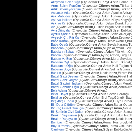
Altay'dan Gelen Yiğit
(
Oyuncular:
Cüneyt Arkın
,Bahar E
Arım, Balım, Peteğim
(
Oyuncular:
Cüneyt Arkın
,Türkan 
Artık Sevmeyeceğim
(
Oyuncular:
Cüneyt Arkın
,Türkan 
Asılacak Adam
(
Oyuncular:
Cüneyt Arkın
,Aytekin Akkay
Aşk Mabudesi
(
Oyuncular:
Cüneyt Arkın
,Türkan Şoray,
Aşk ve İntikam
(
Oyuncular:
Cüneyt Arkın
,Hülya Koçyiğit
Aşk ve Kin
(
Oyuncular:
Cüneyt Arkın
,Belgin Doruk,Turg
Av
(
Oyuncular:
Cüneyt Arkın
,Gülben Ergen,Salih Kırmı
Ayrı Dünyalar
(
Oyuncular:
Cüneyt Arkın
,Gülşen Bubiko
Ayrılık Şarkısı
(
Oyuncular:
Cüneyt Arkın
,Selda Alkor,Aj
Ayşecik Çıtı Pıtı Kız
(
Oyuncular:
Cüneyt Arkın
,Zeynep D
Baba Kartal
(
Oyuncular:
Cüneyt Arkın
,Deniz Akbulut,Bil
Baba Ocağı
(
Oyuncular:
Cüneyt Arkın
,Sevda Karaca,Tu
Babacan
(
Oyuncular:
Cüneyt Arkın
,Müjde Ar,Yavuz Sel
Babaların Babası
(
Oyuncular:
Cüneyt Arkın
,Filiz Akın,
Babalık
(
Oyuncular:
Cüneyt Arkın
,Aytaç Arman,Turgut 
Babam Ve Ben
(
Oyuncular:
Cüneyt Arkın
,Murat Soydan,
Babanın Oğlu
(
Oyuncular:
Cüneyt Arkın
,Deniz Erkanat,
Babasının Oğlu
(
Oyuncular:
Cüneyt Arkın
,Halil Taşkın,
Babanın Suçu
(
Oyuncular:
Cüneyt Arkın
,Selma Güneri,E
Baskın
(
Oyuncular:
Cüneyt Arkın
,Necla Nazır,Ekrem Bo
Battal Gazi Destanı
(
Oyuncular:
Cüneyt Arkın
,Fikret H
Battal Gazi Geliyor
(
Oyuncular:
Cüneyt Arkın
,Zuhal Akt
Battal Gazi'nin İntikamı
(
Oyuncular:
Cüneyt Arkın
,Meral 
Battal Gazi'nin Oğlu
(
Oyuncular:
Cüneyt Arkın
,Zerrin Arb
Bela Adamı
(
Oyuncular:
Cüneyt Arkın
,)
Belalı Hayat
(
Oyuncular:
Cüneyt Arkın
,Sevda Ferdağ)
Belalılar
(
Oyuncular:
Cüneyt Arkın
,Erol Taş,Güngör Bay
Beş Ateşli Kadın
(
Oyuncular:
Cüneyt Arkın
,Hülya Darca
Bin Defa Ölürüm
(
Oyuncular:
Cüneyt Arkın
,Bahar Öztan
Bir Kaç Güzel Gün İçin
(
Oyuncular:
Cüneyt Arkın
,Necla
Bir Şoförün Gizli Defteri
(
Oyuncular:
Cüneyt Arkın
,Sema
Bırakın Yaşasınlar
(
Oyuncular:
Cüneyt Arkın
,Bilun Nazl
Bırakın Yaşayalım
(
Oyuncular:
Cüneyt Arkın
,Necla Nazı
Bombacı
(
Oyuncular:
Cüneyt Arkın
,Renan Fosforoğlu,M
Büyük Yemin
(
Oyuncular:
Cüneyt Arkın
,Fatma Girik,Bilal
Canikom
(
Oyuncular:
Cüneyt Arkın
,Gülşen Bubikoğlu,Al