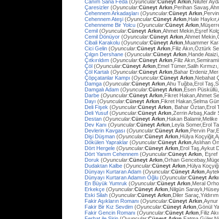
Canım Sana Feda
(
Oyuncular:
Cüneyt Arkın
,Nilüfer Ay
Çaresizler
(
Oyuncular:
Cüneyt Arkın
,Perihan Savaş,Ahme
Cehennem Arkadaşları
(
Oyuncular:
Cüneyt Arkın
,Pervi
Cehennem Ateşi
(
Oyuncular:
Cüneyt Arkın
,Hale Haykır
Cehenneme Bir Yolcu
(
Oyuncular:
Cüneyt Arkın
,Müşerre
Cemil
(
Oyuncular:
Cüneyt Arkın
,Ahmet Mekin,Eşref Kolç
Cemil Dönüyor
(
Oyuncular:
Cüneyt Arkın
,Ahmet Mekin,
Cibali Karakolu
(
Oyuncular:
Cüneyt Arkın
,Muammer Kara
Cici Gelin
(
Oyuncular:
Cüneyt Arkın
,Filiz Akın,Öztürk S
Çılgın Dershane
(
Oyuncular:
Cüneyt Arkın
,Hande Ataizi
Çıtkırıldım
(
Oyuncular:
Cüneyt Arkın
,Filiz Akın,Semira
Çöl
(
Oyuncular:
Cüneyt Arkın
,Emel Tümer,Salih Kırmızı
Çöl Kartalı
(
Oyuncular:
Cüneyt Arkın
,Bahar Erdeniz,Mer
Çöpçatanlar Kampı
(
Oyuncular:
Cüneyt Arkın
,Nebahat Ç
Damga
(
Oyuncular:
Cüneyt Arkın
,Ahu Tuğba,Erol Taş,
Damgalı Adam
(
Oyuncular:
Cüneyt Arkın
,Esen Püsküllü
Darbe
(
Oyuncular:
Cüneyt Arkın
,Fikret Hakan,Ahmet Se
Dayı
(
Oyuncular:
Cüneyt Arkın
,Fikret Hakan,Selma Gün
Deli Fişek
(
Oyuncular:
Cüneyt Arkın
, Bahar Öztan,Erol 
Deli Yusuf
(
Oyuncular:
Cüneyt Arkın
,Zerrin Arbaş,Kadir
Destan
(
Oyuncular:
Cüneyt Arkın
,Hakan Balamir,Melike
Dev Kanı
(
Oyuncular:
Cüneyt Arkın
,Leyla Somer,Erol Ta
Devlerin Kavgası
(
Oyuncular:
Cüneyt Arkın
,Pervin Par,
Dişi Düşman
(
Oyuncular:
Cüneyt Arkın
,Hülya Koçyiğit,
Dökülen Yapraklar
(
Oyuncular:
Cüneyt Arkın
,Aslıhan Ö
Dört Hergele
(
Oyuncular:
Cüneyt Arkın
,Erol Taş,Aykut 
Dört Yanım Cehennem
(
Oyuncular:
Cüneyt Arkın
, Eşre
Doruk
(
Oyuncular:
Cüneyt Arkın
,Orhan Gencebay,Müg
Dudaktan Kalbe
(
Oyuncular:
Cüneyt Arkın
,Hülya Koçyiğ
Dünyayı Kurtaran Adam
(
Oyuncular:
Cüneyt Arkın
,Ayte
Dünyayı Kurtaran Adamın Oğlu
(
Oyuncular:
Cüneyt Ark
En Büyük Yumruk
(
Oyuncular:
Cüneyt Arkın
,Meral Orh
Erkekçe
(
Oyuncular:
Cüneyt Arkın
,Nilgün Saraylı,Hüsey
Eski Silah
(
Oyuncular:
Cüneyt Arkın
,Diler Saraç,Yıldırı
Fakir Aşıkların Romanı
(
Oyuncular:
Cüneyt Arkın
,Aynur
Fakir Bir Kız Sevdim
(
Oyuncular:
Cüneyt Arkın
,Gönül Y
Fakir Gencin Romanı
(
Oyuncular:
Cüneyt Arkın
,Filiz A
Ferhat ile Şirin
(
Oyuncular:
Cüneyt Arkın
,Fatma Güler,Ni