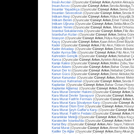
İnsan Avcıları
(
Oyuncular:
Cüneyt Arkın
,Aytekin Akkaya
İnsan Avcısı
(
Oyuncular:
Cüneyt Arkın
,Sevda Aktolga,T
İnsanlar Yaşadıkça
(
Oyuncular:
Cüneyt Arkın
,Sema Öz
İnsanları Seveceksin
(
Oyuncular:
Cüneyt Arkın
,Sevda 
İntikam Ateşi
(
Oyuncular:
Cüneyt Arkın
,Hülya Koçyiğit,
İntikam Benim
(
Oyuncular:
Cüneyt Arkın
,Emel Tümer,Hü
İntikam Uğruna
(
Oyuncular:
Cüneyt Arkın
,Selda Alkor,
İntikam Yemini
(
Oyuncular:
Cüneyt Arkın
, Meral Orhons
İstanbul Sokaklarında
(
Oyuncular:
Cüneyt Arkın
,Filiz A
İstanbul'un Kızları
(
Oyuncular:
Cüneyt Arkın
,Selma Güne
İstasyon
(
Oyuncular:
Cüneyt Arkın
,Hülya Koçyiğit,Erol
Kaçış
(
Oyuncular:
Cüneyt Arkın
,Kaan Arkın,Emel Büyü
Kader
(
Oyuncular:
Cüneyt Arkın
,Filiz Akın,Yıldırım Gen
Kader Arkadaşı
(
Oyuncular:
Cüneyt Arkın
,Deniz Akbulut
Kader Ayırsa Bile
(
Oyuncular:
Cüneyt Arkın
,Filiz Akın,Y
Kahreden Gençlik
(
Oyuncular:
Cüneyt Arkın
,Nebahat Çe
Kanca
(
Oyuncular:
Cüneyt Arkın
,Aytekin Akkaya,Kadir 
Kanije Kalesi
(
Oyuncular:
Cüneyt Arkın
,Melike Zobu,Ya
Kanun Adamı
(
Oyuncular:
Cüneyt Arkın
,Bahar Öztan,S
Kanun Der ki
(
Oyuncular:
Cüneyt Arkın
,Nebahat Çehre)
Kanun Gücü
(
Oyuncular:
Cüneyt Arkın
,Deniz Akbulut,N
Kanun Kanundur
(
Oyuncular:
Cüneyt Arkın
,Ahmet Meki
Kanunsuz Kahraman
(
Oyuncular:
Cüneyt Arkın
,Sevda F
Kaplanlar
(
Oyuncular:
Cüneyt Arkın
,Bahar Öztan,Hüsey
Kaplanlar Ağlamaz
(
Oyuncular:
Cüneyt Arkın
,Bahar Özt
Kara Murat Denizler Hakimi
(
Oyuncular:
Cüneyt Arkın
,S
Kara Murat Devler Savaşıyor
(
Oyuncular:
Cüneyt Arkın
Kara Murat Fatih'in Fermanı
(
Oyuncular:
Cüneyt Arkın
,
Kara Murat Kara Şövalyeye Karşı
(
Oyuncular:
Cüneyt A
Kara Murat Ölüm Emri
(
Oyuncular:
Cüneyt Arkın
,Hüseyi
Kara Murat Şeyh Gaffar'a Karşı
(
Oyuncular:
Cüneyt Ark
Kara Murat: Fatih'ın Fedaisi
(
Oyuncular:
Cüneyt Arkın
,H
Karanlıklar Meleği
(
Oyuncular:
Cüneyt Arkın
,Hülya Koçy
Karateciler İstanbul'da
(
Oyuncular:
Cüneyt Arkın
,Helen 
Kartal Bey
(
Oyuncular:
Cüneyt Arkın
,Alev Sayın,Yıldırı
Kartal Murat
(
Oyuncular:
Cüneyt Arkın
,Ahmet Mekin,Nil
Katiller De Ağlar
(
Oyuncular:
Cüneyt Arkın
,Banu Alkan,K