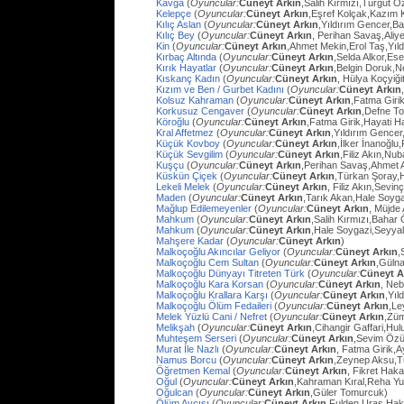
Kavga
(
Oyuncular:
Cüneyt Arkın
,Salih Kırmızı,Turgut 
Kelepçe
(
Oyuncular:
Cüneyt Arkın
,Eşref Kolçak,Kazım 
Kılıç Aslan
(
Oyuncular:
Cüneyt Arkın
,Yıldırım Gencer,B
Kılıç Bey
(
Oyuncular:
Cüneyt Arkın
, Perihan Savaş,Aliye
Kin
(
Oyuncular:
Cüneyt Arkın
,Ahmet Mekin,Erol Taş,Yıl
Kırbaç Altında
(
Oyuncular:
Cüneyt Arkın
,Selda Alkor,Ese
Kırık Hayatlar
(
Oyuncular:
Cüneyt Arkın
,Belgin Doruk,
Kıskanç Kadın
(
Oyuncular:
Cüneyt Arkın
, Hülya Koçyiği
Kızım ve Ben / Gurbet Kadını
(
Oyuncular:
Cüneyt Arkın
Kolsuz Kahraman
(
Oyuncular:
Cüneyt Arkın
,Fatma Giri
Korkusuz Cengaver
(
Oyuncular:
Cüneyt Arkın
,Defne To
Köroğlu
(
Oyuncular:
Cüneyt Arkın
,Fatma Girik,Hayati 
Kral Affetmez
(
Oyuncular:
Cüneyt Arkın
,Yıldırım Gencer
Küçük Kovboy
(
Oyuncular:
Cüneyt Arkın
,İlker İnanoğlu,
Küçük Sevgilim
(
Oyuncular:
Cüneyt Arkın
,Filiz Akın,Nu
Kuşçu
(
Oyuncular:
Cüneyt Arkın
,Perihan Savaş,Ahmet
Küskün Çiçek
(
Oyuncular:
Cüneyt Arkın
,Türkan Şoray,
Lekeli Melek
(
Oyuncular:
Cüneyt Arkın
, Filiz Akın,Sevi
Maden
(
Oyuncular:
Cüneyt Arkın
,Tarık Akan,Hale Soyg
Mağlup Edilemeyenler
(
Oyuncular:
Cüneyt Arkın
, Müjde 
Mahkum
(
Oyuncular:
Cüneyt Arkın
,Salih Kırmızı,Bahar
Mahkum
(
Oyuncular:
Cüneyt Arkın
,Hale Soygazi,Seyyal
Mahşere Kadar
(
Oyuncular:
Cüneyt Arkın
)
Malkoçoğlu Akıncılar Geliyor
(
Oyuncular:
Cüneyt Arkın
,
Malkoçoğlu Cem Sultan
(
Oyuncular:
Cüneyt Arkın
,Gülna
Malkoçoğlu Dünyayı Titreten Türk
(
Oyuncular:
Cüneyt A
Malkoçoğlu Kara Korsan
(
Oyuncular:
Cüneyt Arkın
, Ne
Malkoçoğlu Krallara Karşı
(
Oyuncular:
Cüneyt Arkın
,Yıl
Malkoçoğlu Ölüm Fedaileri
(
Oyuncular:
Cüneyt Arkın
,Le
Melek Yüzlü Cani / Nefret
(
Oyuncular:
Cüneyt Arkın
,Züm
Melikşah
(
Oyuncular:
Cüneyt Arkın
,Cihangir Gaffari,H
Muhteşem Serseri
(
Oyuncular:
Cüneyt Arkın
,Sevim Özü
Murat İle Nazlı
(
Oyuncular:
Cüneyt Arkın
, Fatma Girik,
Namus Borcu
(
Oyuncular:
Cüneyt Arkın
,Zeynep Aksu,T
Öğretmen Kemal
(
Oyuncular:
Cüneyt Arkın
, Fikret Hak
Oğul
(
Oyuncular:
Cüneyt Arkın
,Kahraman Kıral,Reha Yu
Oğulcan
(
Oyuncular:
Cüneyt Arkın
,Güler Tomurcuk)
Ölüm Avcısı
(
Oyuncular:
Cüneyt Arkın
,Fulden Uras,Hak