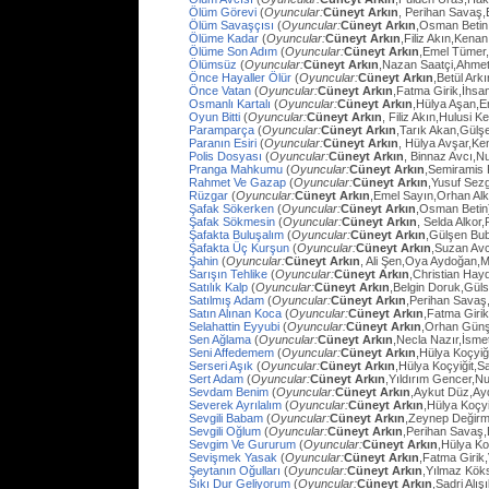
Ölüm Görevi
(
Oyuncular:
Cüneyt Arkın
, Perihan Savaş,
Ölüm Savaşçısı
(
Oyuncular:
Cüneyt Arkın
,Osman Betin
Ölüme Kadar
(
Oyuncular:
Cüneyt Arkın
,Filiz Akın,Kena
Ölüme Son Adım
(
Oyuncular:
Cüneyt Arkın
,Emel Tümer,
Ölümsüz
(
Oyuncular:
Cüneyt Arkın
,Nazan Saatçi,Ahmet
Önce Hayaller Ölür
(
Oyuncular:
Cüneyt Arkın
,Betül Ark
Önce Vatan
(
Oyuncular:
Cüneyt Arkın
,Fatma Girik,İhs
Osmanlı Kartalı
(
Oyuncular:
Cüneyt Arkın
,Hülya Aşan,E
Oyun Bitti
(
Oyuncular:
Cüneyt Arkın
, Filiz Akın,Hulusi
Paramparça
(
Oyuncular:
Cüneyt Arkın
,Tarık Akan,Gülş
Paranın Esiri
(
Oyuncular:
Cüneyt Arkın
, Hülya Avşar,Ke
Polis Dosyası
(
Oyuncular:
Cüneyt Arkın
, Binnaz Avcı,Nu
Pranga Mahkumu
(
Oyuncular:
Cüneyt Arkın
,Semiramis
Rahmet Ve Gazap
(
Oyuncular:
Cüneyt Arkın
,Yusuf Sezg
Rüzgar
(
Oyuncular:
Cüneyt Arkın
,Emel Sayın,Orhan Al
Şafak Sökerken
(
Oyuncular:
Cüneyt Arkın
,Osman Betin
Şafak Sökmesin
(
Oyuncular:
Cüneyt Arkın
, Selda Alkor
Şafakta Buluşalım
(
Oyuncular:
Cüneyt Arkın
,Gülşen Bub
Şafakta Üç Kurşun
(
Oyuncular:
Cüneyt Arkın
,Suzan Avc
Şahin
(
Oyuncular:
Cüneyt Arkın
, Ali Şen,Oya Aydoğan,
Sarışın Tehlike
(
Oyuncular:
Cüneyt Arkın
,Christian Hay
Satılık Kalp
(
Oyuncular:
Cüneyt Arkın
,Belgin Doruk,Gül
Satılmış Adam
(
Oyuncular:
Cüneyt Arkın
,Perihan Savaş
Satın Alınan Koca
(
Oyuncular:
Cüneyt Arkın
,Fatma Giri
Selahattin Eyyubi
(
Oyuncular:
Cüneyt Arkın
,Orhan Günşi
Sen Ağlama
(
Oyuncular:
Cüneyt Arkın
,Necla Nazır,İsm
Seni Affedemem
(
Oyuncular:
Cüneyt Arkın
,Hülya Koçyiği
Serseri Aşık
(
Oyuncular:
Cüneyt Arkın
,Hülya Koçyiğit,Sa
Sert Adam
(
Oyuncular:
Cüneyt Arkın
,Yıldırım Gencer,N
Sevdam Benim
(
Oyuncular:
Cüneyt Arkın
,Aykut Düz,Ay
Severek Ayrılalım
(
Oyuncular:
Cüneyt Arkın
,Hülya Koçyi
Sevgili Babam
(
Oyuncular:
Cüneyt Arkın
,Zeynep Değirm
Sevgili Oğlum
(
Oyuncular:
Cüneyt Arkın
,Perihan Savaş,
Sevgim Ve Gururum
(
Oyuncular:
Cüneyt Arkın
,Hülya Ko
Sevişmek Yasak
(
Oyuncular:
Cüneyt Arkın
,Fatma Girik
Şeytanın Oğulları
(
Oyuncular:
Cüneyt Arkın
,Yılmaz Köks
Sıkı Dur Geliyorum
(
Oyuncular:
Cüneyt Arkın
,Sadri Alış