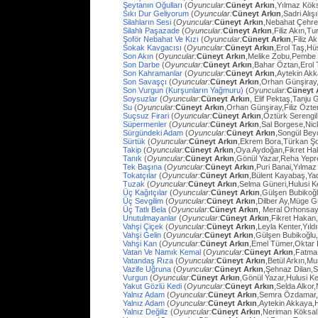
Şeytanın Oğulları
(
Oyuncular:
Cüneyt Arkın
,Yılmaz Köks
Sıkı Dur Geliyorum
(
Oyuncular:
Cüneyt Arkın
,Sadri Alış
Silahların Sesi
(
Oyuncular:
Cüneyt Arkın
,Nebahat Çehre
Silahlı Paşazade
(
Oyuncular:
Cüneyt Arkın
,Filiz Akın,
Şoför Nebahat Ve Kızı
(
Oyuncular:
Cüneyt Arkın
,Filiz 
Sokak Kavgacısı
(
Oyuncular:
Cüneyt Arkın
,Erol Taş,H
Son Akın
(
Oyuncular:
Cüneyt Arkın
,Melike Zobu,Pembe 
Son Darbe
(
Oyuncular:
Cüneyt Arkın
,Bahar Öztan,Erol 
Son Kahramanlar
(
Oyuncular:
Cüneyt Arkın
,Aytekin Ak
Son Savaşçı
(
Oyuncular:
Cüneyt Arkın
,Orhan Günşiray
Son Vurgun (Kurşunların Yağmuru)
(
Oyuncular:
Cüneyt 
Soysuzlar
(
Oyuncular:
Cüneyt Arkın
, Elif Pektaş,Tanju
Su
(
Oyuncular:
Cüneyt Arkın
,Orhan Günşiray,Filiz Özt
Suçsuz Firari
(
Oyuncular:
Cüneyt Arkın
,Öztürk Serengil
Süpermenler
(
Oyuncular:
Cüneyt Arkın
,Sal Borgese,Ni
Sürgündeki Adam
(
Oyuncular:
Cüneyt Arkın
,Songül Bey
Sürtük
(
Oyuncular:
Cüneyt Arkın
,Ekrem Bora,Türkan Ş
Takip
(
Oyuncular:
Cüneyt Arkın
,Oya Aydoğan,Fikret Ha
Tanık
(
Oyuncular:
Cüneyt Arkın
,Gönül Yazar,Reha Yep
Tek Başına
(
Oyuncular:
Cüneyt Arkın
,Puri Banai,Yılma
Tokatçılar
(
Oyuncular:
Cüneyt Arkın
,Bülent Kayabaş,Ya
Tuzak
(
Oyuncular:
Cüneyt Arkın
,Selma Güneri,Hulusi Ke
Üç Kağıtçılar
(
Oyuncular:
Cüneyt Arkın
,Gülşen Bubikoğ
Üç Sevgilim
(
Oyuncular:
Cüneyt Arkın
,Dilber Ay,Müge Gü
Üç Tatlı Bela
(
Oyuncular:
Cüneyt Arkın
, Meral Orhonsay
Unutulmayanlar
(
Oyuncular:
Cüneyt Arkın
,Fikret Hakan
Vahşi Çiçek
(
Oyuncular:
Cüneyt Arkın
,Leyla Kenter,Yıl
Vahşi Gelin
(
Oyuncular:
Cüneyt Arkın
,Gülşen Bubikoğlu
Vahşi Kan
(
Oyuncular:
Cüneyt Arkın
,Emel Tümer,Oktar
Vatan Ve Namık Kemal
(
Oyuncular:
Cüneyt Arkın
,Fatma 
Vatandaş Rıza
(
Oyuncular:
Cüneyt Arkın
,Betül Arkın,M
Vazife Uğruna
(
Oyuncular:
Cüneyt Arkın
,Şehnaz Dilan,Sa
Vurgun
(
Oyuncular:
Cüneyt Arkın
,Gönül Yazar,Hulusi K
Yakut Gözlü Kedi
(
Oyuncular:
Cüneyt Arkın
,Selda Alkor
Yalnız Adam
(
Oyuncular:
Cüneyt Arkın
,Semra Özdamar,
Yalnız Adam
(
Oyuncular:
Cüneyt Arkın
,Aytekin Akkaya,
Yalnız Değiliz
(
Oyuncular:
Cüneyt Arkın
,Neriman Köksal