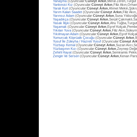
Yanaşma
(
Oyuncular:
Cüneyt Arkın
,Meral Zeren,Turgut
Yankesici Kız
(
Oyuncular:
Cüneyt Arkın
,Filiz Akın,Orhan
Yaralı Kurt
(
Oyuncular:
Cüneyt Arkın
,Ahmet Mekin,Şükr
Yarım Kalan Saadet
(
Oyuncular:
Cüneyt Arkın
,Filiz Akı
Yarınsız Adam
(
Oyuncular:
Cüneyt Arkın
,Suna Yıldızoğl
Yaşadıkça
(
Oyuncular:
Cüneyt Arkın
,Serpil Çakmaklı,Sa
Yasak İlişki
(
Oyuncular:
Cüneyt Arkın
,Ahu Tuğba,Turgu
Yaşamak
(
Oyuncular:
Cüneyt Arkın
,Eşref Kolçak,Pembe
Yıkılan Yuva
(
Oyuncular:
Cüneyt Arkın
,Filiz Akın,Süley
Yıkılmayan Adam
(
Oyuncular:
Cüneyt Arkın
,Eşref Kolç
Yumurcak Köprüaltı Çocuğu
(
Oyuncular:
Cüneyt Arkın
,
Yusuf İle Züleyha / Hazreti Yusuf
(
Oyuncular:
Cüneyt Ar
Yüzbaşı Kemal
(
Oyuncular:
Cüneyt Arkın
,Suzan Avcı,Se
Yüzbaşının Kızı
(
Oyuncular:
Cüneyt Arkın
,Zeynep Değir
Zehirli Hayat
(
Oyuncular:
Cüneyt Arkın
,Semiramis Pekk
Zengin Ve Serseri
(
Oyuncular:
Cüneyt Arkın
,Kenan Pars