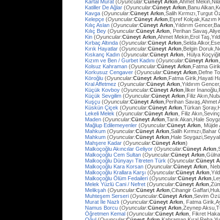
Kartal Murat
(
Oyuncular:
Cüneyt Arkın
,Ahmet Mekin,Nil
Katiller De Ağlar
(
Oyuncular:
Cüneyt Arkın
,Banu Alkan,K
Kavga
(
Oyuncular:
Cüneyt Arkın
,Salih Kırmızı,Turgut 
Kelepçe
(
Oyuncular:
Cüneyt Arkın
,Eşref Kolçak,Kazım 
Kılıç Aslan
(
Oyuncular:
Cüneyt Arkın
,Yıldırım Gencer,B
Kılıç Bey
(
Oyuncular:
Cüneyt Arkın
, Perihan Savaş,Aliye
Kin
(
Oyuncular:
Cüneyt Arkın
,Ahmet Mekin,Erol Taş,Yıl
Kırbaç Altında
(
Oyuncular:
Cüneyt Arkın
,Selda Alkor,Ese
Kırık Hayatlar
(
Oyuncular:
Cüneyt Arkın
,Belgin Doruk,
Kıskanç Kadın
(
Oyuncular:
Cüneyt Arkın
, Hülya Koçyiği
Kızım ve Ben / Gurbet Kadını
(
Oyuncular:
Cüneyt Arkın
Kolsuz Kahraman
(
Oyuncular:
Cüneyt Arkın
,Fatma Giri
Korkusuz Cengaver
(
Oyuncular:
Cüneyt Arkın
,Defne To
Köroğlu
(
Oyuncular:
Cüneyt Arkın
,Fatma Girik,Hayati 
Kral Affetmez
(
Oyuncular:
Cüneyt Arkın
,Yıldırım Gencer
Küçük Kovboy
(
Oyuncular:
Cüneyt Arkın
,İlker İnanoğlu,
Küçük Sevgilim
(
Oyuncular:
Cüneyt Arkın
,Filiz Akın,Nu
Kuşçu
(
Oyuncular:
Cüneyt Arkın
,Perihan Savaş,Ahmet
Küskün Çiçek
(
Oyuncular:
Cüneyt Arkın
,Türkan Şoray,
Lekeli Melek
(
Oyuncular:
Cüneyt Arkın
, Filiz Akın,Sevi
Maden
(
Oyuncular:
Cüneyt Arkın
,Tarık Akan,Hale Soyg
Mağlup Edilemeyenler
(
Oyuncular:
Cüneyt Arkın
, Müjde 
Mahkum
(
Oyuncular:
Cüneyt Arkın
,Salih Kırmızı,Bahar
Mahkum
(
Oyuncular:
Cüneyt Arkın
,Hale Soygazi,Seyyal
Mahşere Kadar
(
Oyuncular:
Cüneyt Arkın
)
Malkoçoğlu Akıncılar Geliyor
(
Oyuncular:
Cüneyt Arkın
,
Malkoçoğlu Cem Sultan
(
Oyuncular:
Cüneyt Arkın
,Gülna
Malkoçoğlu Dünyayı Titreten Türk
(
Oyuncular:
Cüneyt A
Malkoçoğlu Kara Korsan
(
Oyuncular:
Cüneyt Arkın
, Ne
Malkoçoğlu Krallara Karşı
(
Oyuncular:
Cüneyt Arkın
,Yıl
Malkoçoğlu Ölüm Fedaileri
(
Oyuncular:
Cüneyt Arkın
,Le
Melek Yüzlü Cani / Nefret
(
Oyuncular:
Cüneyt Arkın
,Züm
Melikşah
(
Oyuncular:
Cüneyt Arkın
,Cihangir Gaffari,H
Muhteşem Serseri
(
Oyuncular:
Cüneyt Arkın
,Sevim Özü
Murat İle Nazlı
(
Oyuncular:
Cüneyt Arkın
, Fatma Girik,
Namus Borcu
(
Oyuncular:
Cüneyt Arkın
,Zeynep Aksu,T
Öğretmen Kemal
(
Oyuncular:
Cüneyt Arkın
, Fikret Hak
Oğul
(
Oyuncular:
Cüneyt Arkın
,Kahraman Kıral,Reha Yu