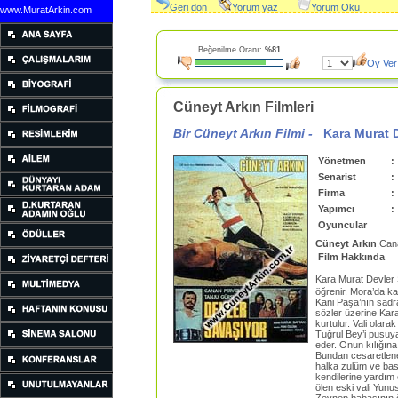
Geri dön
Yorum yaz
Yorum Oku
www.MuratArkin.com
Beğenilme Oranı:
%81
Oy Ver
Cüneyt Arkın Filmleri
Bir Cüneyt Arkın Filmi -
Kara Murat 
Yönetmen
:
Senarist
:
Firma
:
Yapımcı
:
Oyuncular
Cüneyt Arkın
,Can
Film Hakkında
Kara Murat Devler
öğrenir. Mora’da k
Kani Paşa’nın sadra
sözler üzerine Kar
kurtulur. Vali olar
Tuğrul Bey’i pusuy
eder. Onun kılığına 
Bundan cesaretlenen
halka zulüm ve bas
kendilerine yardım
ölen eski vali Yunu