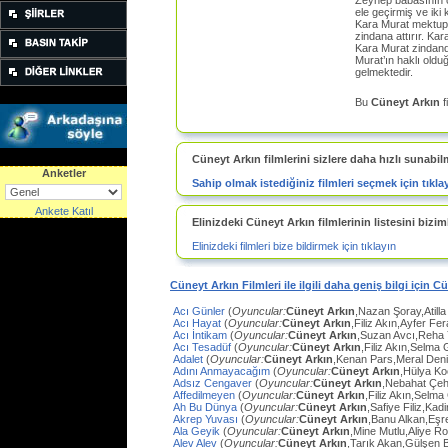
Zeynep babasının 
ele geçirmiş ve iki
Kara Murat mektupla
zindana attırır. Kar
Kara Murat zindanda
Murat’ın haklı old
gelmektedir.
Bu
Cüneyt Arkın
f
Cüneyt Arkın filmlerini sizlere daha hızlı sunabil
Anketler
Sahip olmak istediğiniz filmleri seçmek için tıkla
Ankete Katıl
Elinizdeki Cüneyt Arkın filmlerinin listesini biziml
Elinizdeki filmleri bize bildirmek için tıklayın
Cüneyt Arkın Filmleri ile ilgili daha geniş bilgi için C
Acı Günler
(
Oyuncular:
Cüneyt Arkın
,Nazan Şoray,Atilla
Acı Hayat
(
Oyuncular:
Cüneyt Arkın
,Filiz Akın,Ayfer Fe
Acı İntikam
(
Oyuncular:
Cüneyt Arkın
,Suzan Avcı,Reha
Acı Tesadüf
(
Oyuncular:
Cüneyt Arkın
,Filiz Akın,Selma 
Adalet
(
Oyuncular:
Cüneyt Arkın
,Kenan Pars,Meral Den
Adını Anmayacağım
(
Oyuncular:
Cüneyt Arkın
,Hülya Ko
Adsız Cengaver
(
Oyuncular:
Cüneyt Arkın
,Nebahat Çeh
Affedilmeyen
(
Oyuncular:
Cüneyt Arkın
,Filiz Akın,Selm
Ah Bu Dünya
(
Oyuncular:
Cüneyt Arkın
,Safiye Filiz,Ka
Akrep Yuvası
(
Oyuncular:
Cüneyt Arkın
,Banu Alkan,Eşr
Ala Geyik
(
Oyuncular:
Cüneyt Arkın
,Mine Mutlu,Aliye Ro
Alev Alev
(
Oyuncular:
Cüneyt Arkın
,Tarık Akan,Gülşen 