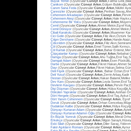
Büyük Yemin
(
Oyuncular:
Cüneyt Arkın
,Fatma Girik,Bilal
Canikom
(
Oyuncular:
Cüneyt Arkın
,Gülşen Bubikoğlu,Al
Canım Sana Feda
(
Oyuncular:
Cüneyt Arkın
,Nilüfer Ay
Çaresizler
(
Oyuncular:
Cüneyt Arkın
,Perihan Savaş,Ahme
Cehennem Arkadaşları
(
Oyuncular:
Cüneyt Arkın
,Pervi
Cehennem Ateşi
(
Oyuncular:
Cüneyt Arkın
,Hale Haykır
Cehenneme Bir Yolcu
(
Oyuncular:
Cüneyt Arkın
,Müşerre
Cemil
(
Oyuncular:
Cüneyt Arkın
,Ahmet Mekin,Eşref Kolç
Cemil Dönüyor
(
Oyuncular:
Cüneyt Arkın
,Ahmet Mekin,
Cibali Karakolu
(
Oyuncular:
Cüneyt Arkın
,Muammer Kara
Cici Gelin
(
Oyuncular:
Cüneyt Arkın
,Filiz Akın,Öztürk S
Çılgın Dershane
(
Oyuncular:
Cüneyt Arkın
,Hande Ataizi
Çıtkırıldım
(
Oyuncular:
Cüneyt Arkın
,Filiz Akın,Semira
Çöl
(
Oyuncular:
Cüneyt Arkın
,Emel Tümer,Salih Kırmızı
Çöl Kartalı
(
Oyuncular:
Cüneyt Arkın
,Bahar Erdeniz,Mer
Çöpçatanlar Kampı
(
Oyuncular:
Cüneyt Arkın
,Nebahat Ç
Damga
(
Oyuncular:
Cüneyt Arkın
,Ahu Tuğba,Erol Taş,
Damgalı Adam
(
Oyuncular:
Cüneyt Arkın
,Esen Püsküllü
Darbe
(
Oyuncular:
Cüneyt Arkın
,Fikret Hakan,Ahmet Se
Dayı
(
Oyuncular:
Cüneyt Arkın
,Fikret Hakan,Selma Gün
Deli Fişek
(
Oyuncular:
Cüneyt Arkın
, Bahar Öztan,Erol 
Deli Yusuf
(
Oyuncular:
Cüneyt Arkın
,Zerrin Arbaş,Kadir
Destan
(
Oyuncular:
Cüneyt Arkın
,Hakan Balamir,Melike
Dev Kanı
(
Oyuncular:
Cüneyt Arkın
,Leyla Somer,Erol Ta
Devlerin Kavgası
(
Oyuncular:
Cüneyt Arkın
,Pervin Par,
Dişi Düşman
(
Oyuncular:
Cüneyt Arkın
,Hülya Koçyiğit,
Dökülen Yapraklar
(
Oyuncular:
Cüneyt Arkın
,Aslıhan Ö
Dört Hergele
(
Oyuncular:
Cüneyt Arkın
,Erol Taş,Aykut 
Dört Yanım Cehennem
(
Oyuncular:
Cüneyt Arkın
, Eşre
Doruk
(
Oyuncular:
Cüneyt Arkın
,Orhan Gencebay,Müg
Dudaktan Kalbe
(
Oyuncular:
Cüneyt Arkın
,Hülya Koçyiğ
Dünyayı Kurtaran Adam
(
Oyuncular:
Cüneyt Arkın
,Ayte
Dünyayı Kurtaran Adamın Oğlu
(
Oyuncular:
Cüneyt Ark
En Büyük Yumruk
(
Oyuncular:
Cüneyt Arkın
,Meral Orh
Erkekçe
(
Oyuncular:
Cüneyt Arkın
,Nilgün Saraylı,Hüsey
Eski Silah
(
Oyuncular:
Cüneyt Arkın
,Diler Saraç,Yıldırı
Fakir Aşıkların Romanı
(
Oyuncular:
Cüneyt Arkın
,Aynur
Fakir Bir Kız Sevdim
(
Oyuncular:
Cüneyt Arkın
,Gönül Y