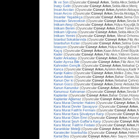
İlk ve Son
(
Oyuncular:
Cüneyt Arkın
, Selda Alkor,Selda A
İnatçı Gelin
(
Oyuncular:
Cüneyt Arkın
,Selda Alkor,Meri
İnsan Avcıları
(
Oyuncular:
Cüneyt Arkın
,Aytekin Akkaya
İnsan Avcısı
(
Oyuncular:
Cüneyt Arkın
,Sevda Aktolga,T
İnsanlar Yaşadıkça
(
Oyuncular:
Cüneyt Arkın
,Sema Öz
İnsanları Seveceksin
(
Oyuncular:
Cüneyt Arkın
,Sevda 
İntikam Ateşi
(
Oyuncular:
Cüneyt Arkın
,Hülya Koçyiğit,
İntikam Benim
(
Oyuncular:
Cüneyt Arkın
,Emel Tümer,Hü
İntikam Uğruna
(
Oyuncular:
Cüneyt Arkın
,Selda Alkor,
İntikam Yemini
(
Oyuncular:
Cüneyt Arkın
, Meral Orhons
İstanbul Sokaklarında
(
Oyuncular:
Cüneyt Arkın
,Filiz A
İstanbul'un Kızları
(
Oyuncular:
Cüneyt Arkın
,Selma Güne
İstasyon
(
Oyuncular:
Cüneyt Arkın
,Hülya Koçyiğit,Erol
Kaçış
(
Oyuncular:
Cüneyt Arkın
,Kaan Arkın,Emel Büyü
Kader
(
Oyuncular:
Cüneyt Arkın
,Filiz Akın,Yıldırım Gen
Kader Arkadaşı
(
Oyuncular:
Cüneyt Arkın
,Deniz Akbulut
Kader Ayırsa Bile
(
Oyuncular:
Cüneyt Arkın
,Filiz Akın,Y
Kahreden Gençlik
(
Oyuncular:
Cüneyt Arkın
,Nebahat Çe
Kanca
(
Oyuncular:
Cüneyt Arkın
,Aytekin Akkaya,Kadir 
Kanije Kalesi
(
Oyuncular:
Cüneyt Arkın
,Melike Zobu,Ya
Kanun Adamı
(
Oyuncular:
Cüneyt Arkın
,Bahar Öztan,S
Kanun Der ki
(
Oyuncular:
Cüneyt Arkın
,Nebahat Çehre)
Kanun Gücü
(
Oyuncular:
Cüneyt Arkın
,Deniz Akbulut,N
Kanun Kanundur
(
Oyuncular:
Cüneyt Arkın
,Ahmet Meki
Kanunsuz Kahraman
(
Oyuncular:
Cüneyt Arkın
,Sevda F
Kaplanlar
(
Oyuncular:
Cüneyt Arkın
,Bahar Öztan,Hüsey
Kaplanlar Ağlamaz
(
Oyuncular:
Cüneyt Arkın
,Bahar Özt
Kara Murat Denizler Hakimi
(
Oyuncular:
Cüneyt Arkın
,S
Kara Murat Devler Savaşıyor
(
Oyuncular:
Cüneyt Arkın
Kara Murat Fatih'in Fermanı
(
Oyuncular:
Cüneyt Arkın
,
Kara Murat Kara Şövalyeye Karşı
(
Oyuncular:
Cüneyt A
Kara Murat Ölüm Emri
(
Oyuncular:
Cüneyt Arkın
,Hüseyi
Kara Murat Şeyh Gaffar'a Karşı
(
Oyuncular:
Cüneyt Ark
Kara Murat: Fatih'ın Fedaisi
(
Oyuncular:
Cüneyt Arkın
,H
Karanlıklar Meleği
(
Oyuncular:
Cüneyt Arkın
,Hülya Koçy
Karateciler İstanbul'da
(
Oyuncular:
Cüneyt Arkın
,Helen 
Kartal Bey
(
Oyuncular:
Cüneyt Arkın
,Alev Sayın,Yıldırı