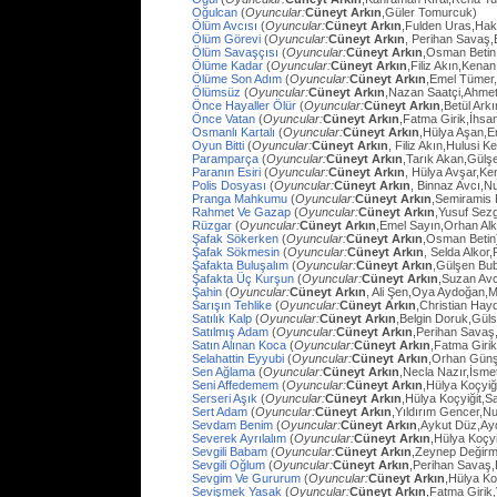
Oğulcan
(
Oyuncular:
Cüneyt Arkın
,Güler Tomurcuk)
Ölüm Avcısı
(
Oyuncular:
Cüneyt Arkın
,Fulden Uras,Hak
Ölüm Görevi
(
Oyuncular:
Cüneyt Arkın
, Perihan Savaş,
Ölüm Savaşçısı
(
Oyuncular:
Cüneyt Arkın
,Osman Betin
Ölüme Kadar
(
Oyuncular:
Cüneyt Arkın
,Filiz Akın,Kena
Ölüme Son Adım
(
Oyuncular:
Cüneyt Arkın
,Emel Tümer,
Ölümsüz
(
Oyuncular:
Cüneyt Arkın
,Nazan Saatçi,Ahmet
Önce Hayaller Ölür
(
Oyuncular:
Cüneyt Arkın
,Betül Ark
Önce Vatan
(
Oyuncular:
Cüneyt Arkın
,Fatma Girik,İhs
Osmanlı Kartalı
(
Oyuncular:
Cüneyt Arkın
,Hülya Aşan,E
Oyun Bitti
(
Oyuncular:
Cüneyt Arkın
, Filiz Akın,Hulusi
Paramparça
(
Oyuncular:
Cüneyt Arkın
,Tarık Akan,Gülş
Paranın Esiri
(
Oyuncular:
Cüneyt Arkın
, Hülya Avşar,Ke
Polis Dosyası
(
Oyuncular:
Cüneyt Arkın
, Binnaz Avcı,Nu
Pranga Mahkumu
(
Oyuncular:
Cüneyt Arkın
,Semiramis
Rahmet Ve Gazap
(
Oyuncular:
Cüneyt Arkın
,Yusuf Sezg
Rüzgar
(
Oyuncular:
Cüneyt Arkın
,Emel Sayın,Orhan Al
Şafak Sökerken
(
Oyuncular:
Cüneyt Arkın
,Osman Betin
Şafak Sökmesin
(
Oyuncular:
Cüneyt Arkın
, Selda Alkor
Şafakta Buluşalım
(
Oyuncular:
Cüneyt Arkın
,Gülşen Bub
Şafakta Üç Kurşun
(
Oyuncular:
Cüneyt Arkın
,Suzan Avc
Şahin
(
Oyuncular:
Cüneyt Arkın
, Ali Şen,Oya Aydoğan,
Sarışın Tehlike
(
Oyuncular:
Cüneyt Arkın
,Christian Hay
Satılık Kalp
(
Oyuncular:
Cüneyt Arkın
,Belgin Doruk,Gül
Satılmış Adam
(
Oyuncular:
Cüneyt Arkın
,Perihan Savaş
Satın Alınan Koca
(
Oyuncular:
Cüneyt Arkın
,Fatma Giri
Selahattin Eyyubi
(
Oyuncular:
Cüneyt Arkın
,Orhan Günşi
Sen Ağlama
(
Oyuncular:
Cüneyt Arkın
,Necla Nazır,İsm
Seni Affedemem
(
Oyuncular:
Cüneyt Arkın
,Hülya Koçyiği
Serseri Aşık
(
Oyuncular:
Cüneyt Arkın
,Hülya Koçyiğit,Sa
Sert Adam
(
Oyuncular:
Cüneyt Arkın
,Yıldırım Gencer,N
Sevdam Benim
(
Oyuncular:
Cüneyt Arkın
,Aykut Düz,Ay
Severek Ayrılalım
(
Oyuncular:
Cüneyt Arkın
,Hülya Koçyi
Sevgili Babam
(
Oyuncular:
Cüneyt Arkın
,Zeynep Değirm
Sevgili Oğlum
(
Oyuncular:
Cüneyt Arkın
,Perihan Savaş,
Sevgim Ve Gururum
(
Oyuncular:
Cüneyt Arkın
,Hülya Ko
Sevişmek Yasak
(
Oyuncular:
Cüneyt Arkın
,Fatma Girik