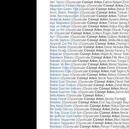
Alın Yazısı
(
Oyuncular:
Cüneyt Arkın
,Fatma Belgen,Erol
Alpaslan'ın Fedaisi Alpago
(
Oyuncular:
Cüneyt Arkın
,Ze
Altay'dan Gelen Yiğit
(
Oyuncular:
Cüneyt Arkın
,Bahar E
Arım, Balım, Peteğim
(
Oyuncular:
Cüneyt Arkın
,Türkan 
Artık Sevmeyeceğim
(
Oyuncular:
Cüneyt Arkın
,Türkan 
Asılacak Adam
(
Oyuncular:
Cüneyt Arkın
,Aytekin Akkay
Aşk Mabudesi
(
Oyuncular:
Cüneyt Arkın
,Türkan Şoray,
Aşk ve İntikam
(
Oyuncular:
Cüneyt Arkın
,Hülya Koçyiğit
Aşk ve Kin
(
Oyuncular:
Cüneyt Arkın
,Belgin Doruk,Turg
Av
(
Oyuncular:
Cüneyt Arkın
,Gülben Ergen,Salih Kırmı
Ayrı Dünyalar
(
Oyuncular:
Cüneyt Arkın
,Gülşen Bubiko
Ayrılık Şarkısı
(
Oyuncular:
Cüneyt Arkın
,Selda Alkor,Aj
Ayşecik Çıtı Pıtı Kız
(
Oyuncular:
Cüneyt Arkın
,Zeynep D
Baba Kartal
(
Oyuncular:
Cüneyt Arkın
,Deniz Akbulut,Bil
Baba Ocağı
(
Oyuncular:
Cüneyt Arkın
,Sevda Karaca,Tu
Babacan
(
Oyuncular:
Cüneyt Arkın
,Müjde Ar,Yavuz Sel
Babaların Babası
(
Oyuncular:
Cüneyt Arkın
,Filiz Akın,
Babalık
(
Oyuncular:
Cüneyt Arkın
,Aytaç Arman,Turgut 
Babam Ve Ben
(
Oyuncular:
Cüneyt Arkın
,Murat Soydan,
Babanın Oğlu
(
Oyuncular:
Cüneyt Arkın
,Deniz Erkanat,
Babasının Oğlu
(
Oyuncular:
Cüneyt Arkın
,Halil Taşkın,
Babanın Suçu
(
Oyuncular:
Cüneyt Arkın
,Selma Güneri,E
Baskın
(
Oyuncular:
Cüneyt Arkın
,Necla Nazır,Ekrem Bo
Battal Gazi Destanı
(
Oyuncular:
Cüneyt Arkın
,Fikret H
Battal Gazi Geliyor
(
Oyuncular:
Cüneyt Arkın
,Zuhal Akt
Battal Gazi'nin İntikamı
(
Oyuncular:
Cüneyt Arkın
,Meral 
Battal Gazi'nin Oğlu
(
Oyuncular:
Cüneyt Arkın
,Zerrin Arb
Bela Adamı
(
Oyuncular:
Cüneyt Arkın
,)
Belalı Hayat
(
Oyuncular:
Cüneyt Arkın
,Sevda Ferdağ)
Belalılar
(
Oyuncular:
Cüneyt Arkın
,Erol Taş,Güngör Bay
Beş Ateşli Kadın
(
Oyuncular:
Cüneyt Arkın
,Hülya Darca
Bin Defa Ölürüm
(
Oyuncular:
Cüneyt Arkın
,Bahar Öztan
Bir Kaç Güzel Gün İçin
(
Oyuncular:
Cüneyt Arkın
,Necla
Bir Şoförün Gizli Defteri
(
Oyuncular:
Cüneyt Arkın
,Sema
Bırakın Yaşasınlar
(
Oyuncular:
Cüneyt Arkın
,Bilun Nazl
Bırakın Yaşayalım
(
Oyuncular:
Cüneyt Arkın
,Necla Nazı
Bombacı
(
Oyuncular:
Cüneyt Arkın
,Renan Fosforoğlu,M