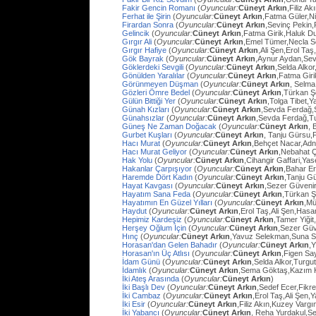
Fakir Gencin Romanı
(
Oyuncular:
Cüneyt Arkın
,Filiz A
Ferhat ile Şirin
(
Oyuncular:
Cüneyt Arkın
,Fatma Güler,Ni
Firardan Sonra
(
Oyuncular:
Cüneyt Arkın
,Sevinç Pekin
Gelincik
(
Oyuncular:
Cüneyt Arkın
,Fatma Girik,Haluk D
Gırgır Ali
(
Oyuncular:
Cüneyt Arkın
,Emel Tümer,Necla S
Gırgır Hafiye
(
Oyuncular:
Cüneyt Arkın
,Ali Şen,Erol Taş
Gök Bayrak
(
Oyuncular:
Cüneyt Arkın
,Aynur Aydan,Sev
Göklerdeki Sevgili
(
Oyuncular:
Cüneyt Arkın
,Selda Alko
Gönülden Yaralılar
(
Oyuncular:
Cüneyt Arkın
,Fatma Gir
Görünmeyen Düşman
(
Oyuncular:
Cüneyt Arkın
, Selma
Gözleri Ömre Bedel
(
Oyuncular:
Cüneyt Arkın
,Türkan Ş
Gülün Bittiği Yer
(
Oyuncular:
Cüneyt Arkın
,Tolga Tibet,Y
Günah Kızları
(
Oyuncular:
Cüneyt Arkın
,Sevda Ferdağ,
Günahsızlar
(
Oyuncular:
Cüneyt Arkın
,Sevda Ferdağ,T
Güneş Ne Zaman Doğacak
(
Oyuncular:
Cüneyt Arkın
, 
Gurbet Kuşları
(
Oyuncular:
Cüneyt Arkın
, Tanju Gürsu,
Hacı Murat
(
Oyuncular:
Cüneyt Arkın
,Behçet Nacar,Adn
Hacı Murat Geliyor
(
Oyuncular:
Cüneyt Arkın
,Nebahat Ç
Hak Yolu
(
Oyuncular:
Cüneyt Arkın
,Cihangir Gaffari,Yas
Hakanlar Çarpışıyor
(
Oyuncular:
Cüneyt Arkın
,Bahar E
Haremde Dört Kadın
(
Oyuncular:
Cüneyt Arkın
,Tanju G
Hayat Kavgası
(
Oyuncular:
Cüneyt Arkın
,Sezer Güvenir
Hayatım Sana Feda
(
Oyuncular:
Cüneyt Arkın
,Türkan Ş
Hayatımın En Güzel Yılları
(
Oyuncular:
Cüneyt Arkın
,Mü
Haydut
(
Oyuncular:
Cüneyt Arkın
,Erol Taş,Ali Şen,Hasa
Hepimiz Kardeşiz
(
Oyuncular:
Cüneyt Arkın
,Tamer Yiğit
Herşey Oğlum İçin
(
Oyuncular:
Cüneyt Arkın
,Sezer Güv
Hınç
(
Oyuncular:
Cüneyt Arkın
,Yavuz Selekman,Suna Se
Horasan'dan Gelen Bahadır
(
Oyuncular:
Cüneyt Arkın
,
Horasan'ın Üç Atlısı
(
Oyuncular:
Cüneyt Arkın
,Figen Sa
İdam Günü
(
Oyuncular:
Cüneyt Arkın
,Selda Alkor,Turg
İdamlık
(
Oyuncular:
Cüneyt Arkın
,Sema Göktaş,Kazım K
İki Ateş Arasında
(
Oyuncular:
Cüneyt Arkın
)
İki Başlı Dev
(
Oyuncular:
Cüneyt Arkın
,Sedef Ecer,Fikr
İki Cambaz
(
Oyuncular:
Cüneyt Arkın
,Erol Taş,Ali Şen,Y
İki Esir
(
Oyuncular:
Cüneyt Arkın
,Filiz Akın,Kuzey Varg
İki Yabancı
(
Oyuncular:
Cüneyt Arkın
, Reha Yurdakul,S