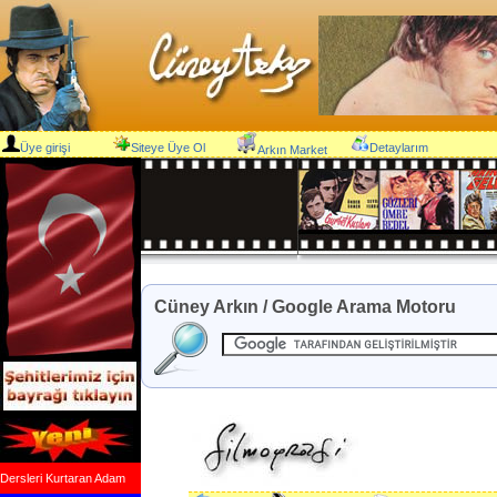
Üye girişi
Siteye Üye Ol
Detaylarım
Arkın Market
Cüney Arkın / Google Arama Motoru
Dersleri Kurtaran Adam