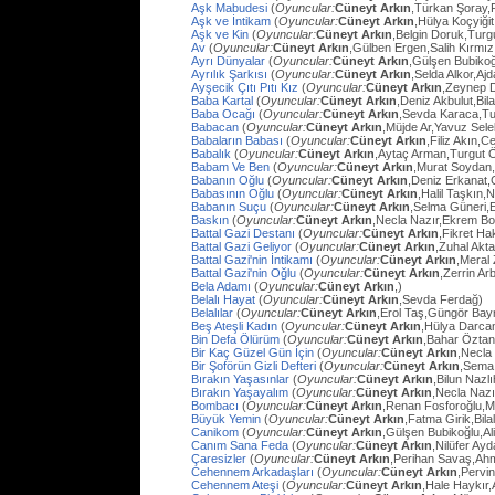
Aşk Mabudesi
(
Oyuncular:
Cüneyt Arkın
,Türkan Şoray,
Aşk ve İntikam
(
Oyuncular:
Cüneyt Arkın
,Hülya Koçyiğit
Aşk ve Kin
(
Oyuncular:
Cüneyt Arkın
,Belgin Doruk,Turg
Av
(
Oyuncular:
Cüneyt Arkın
,Gülben Ergen,Salih Kırmı
Ayrı Dünyalar
(
Oyuncular:
Cüneyt Arkın
,Gülşen Bubiko
Ayrılık Şarkısı
(
Oyuncular:
Cüneyt Arkın
,Selda Alkor,Aj
Ayşecik Çıtı Pıtı Kız
(
Oyuncular:
Cüneyt Arkın
,Zeynep D
Baba Kartal
(
Oyuncular:
Cüneyt Arkın
,Deniz Akbulut,Bil
Baba Ocağı
(
Oyuncular:
Cüneyt Arkın
,Sevda Karaca,Tu
Babacan
(
Oyuncular:
Cüneyt Arkın
,Müjde Ar,Yavuz Sel
Babaların Babası
(
Oyuncular:
Cüneyt Arkın
,Filiz Akın,
Babalık
(
Oyuncular:
Cüneyt Arkın
,Aytaç Arman,Turgut 
Babam Ve Ben
(
Oyuncular:
Cüneyt Arkın
,Murat Soydan,
Babanın Oğlu
(
Oyuncular:
Cüneyt Arkın
,Deniz Erkanat,
Babasının Oğlu
(
Oyuncular:
Cüneyt Arkın
,Halil Taşkın,
Babanın Suçu
(
Oyuncular:
Cüneyt Arkın
,Selma Güneri,E
Baskın
(
Oyuncular:
Cüneyt Arkın
,Necla Nazır,Ekrem Bo
Battal Gazi Destanı
(
Oyuncular:
Cüneyt Arkın
,Fikret H
Battal Gazi Geliyor
(
Oyuncular:
Cüneyt Arkın
,Zuhal Akt
Battal Gazi'nin İntikamı
(
Oyuncular:
Cüneyt Arkın
,Meral 
Battal Gazi'nin Oğlu
(
Oyuncular:
Cüneyt Arkın
,Zerrin Arb
Bela Adamı
(
Oyuncular:
Cüneyt Arkın
,)
Belalı Hayat
(
Oyuncular:
Cüneyt Arkın
,Sevda Ferdağ)
Belalılar
(
Oyuncular:
Cüneyt Arkın
,Erol Taş,Güngör Bay
Beş Ateşli Kadın
(
Oyuncular:
Cüneyt Arkın
,Hülya Darca
Bin Defa Ölürüm
(
Oyuncular:
Cüneyt Arkın
,Bahar Öztan
Bir Kaç Güzel Gün İçin
(
Oyuncular:
Cüneyt Arkın
,Necla
Bir Şoförün Gizli Defteri
(
Oyuncular:
Cüneyt Arkın
,Sema
Bırakın Yaşasınlar
(
Oyuncular:
Cüneyt Arkın
,Bilun Nazl
Bırakın Yaşayalım
(
Oyuncular:
Cüneyt Arkın
,Necla Nazı
Bombacı
(
Oyuncular:
Cüneyt Arkın
,Renan Fosforoğlu,M
Büyük Yemin
(
Oyuncular:
Cüneyt Arkın
,Fatma Girik,Bilal
Canikom
(
Oyuncular:
Cüneyt Arkın
,Gülşen Bubikoğlu,Al
Canım Sana Feda
(
Oyuncular:
Cüneyt Arkın
,Nilüfer Ay
Çaresizler
(
Oyuncular:
Cüneyt Arkın
,Perihan Savaş,Ahme
Cehennem Arkadaşları
(
Oyuncular:
Cüneyt Arkın
,Pervi
Cehennem Ateşi
(
Oyuncular:
Cüneyt Arkın
,Hale Haykır