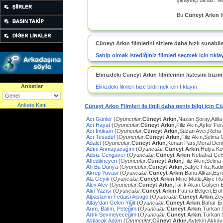
şikayetçi olmaz. Ve
Bu
Cüneyt Arkın
f
Cüneyt Arkın filmlerini sizlere daha hızlı sunabil
Sahip olmak istediğiniz filmleri seçmek için tıkla
Elinizdeki Cüneyt Arkın filmlerinin listesini biziml
Anketler
Elinizdeki filmleri bize bildirmek için tıklayın
Ankete Katıl
Cüneyt Arkın Filmleri ile ilgili daha geniş bilgi için C
Acı Günler
(
Oyuncular:
Cüneyt Arkın
,Nazan Şoray,Atilla
Acı Hayat
(
Oyuncular:
Cüneyt Arkın
,Filiz Akın,Ayfer Fe
Acı İntikam
(
Oyuncular:
Cüneyt Arkın
,Suzan Avcı,Reha
Acı Tesadüf
(
Oyuncular:
Cüneyt Arkın
,Filiz Akın,Selma 
Adalet
(
Oyuncular:
Cüneyt Arkın
,Kenan Pars,Meral Den
Adını Anmayacağım
(
Oyuncular:
Cüneyt Arkın
,Hülya Ko
Adsız Cengaver
(
Oyuncular:
Cüneyt Arkın
,Nebahat Çeh
Affedilmeyen
(
Oyuncular:
Cüneyt Arkın
,Filiz Akın,Selm
Ah Bu Dünya
(
Oyuncular:
Cüneyt Arkın
,Safiye Filiz,Ka
Akrep Yuvası
(
Oyuncular:
Cüneyt Arkın
,Banu Alkan,Eşr
Ala Geyik
(
Oyuncular:
Cüneyt Arkın
,Mine Mutlu,Aliye Ro
Alev Alev
(
Oyuncular:
Cüneyt Arkın
,Tarık Akan,Gülşen 
Alın Yazısı
(
Oyuncular:
Cüneyt Arkın
,Fatma Belgen,Erol
Alpaslan'ın Fedaisi Alpago
(
Oyuncular:
Cüneyt Arkın
,Ze
Altay'dan Gelen Yiğit
(
Oyuncular:
Cüneyt Arkın
,Bahar E
Arım, Balım, Peteğim
(
Oyuncular:
Cüneyt Arkın
,Türkan 
Artık Sevmeyeceğim
(
Oyuncular:
Cüneyt Arkın
,Türkan 
Asılacak Adam
(
Oyuncular:
Cüneyt Arkın
,Aytekin Akkay