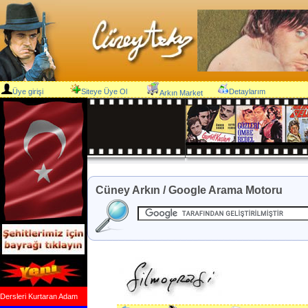
Üye girişi
Siteye Üye Ol
Detaylarım
Arkın Market
Cüney Arkın / Google Arama Motoru
Dersleri Kurtaran Adam