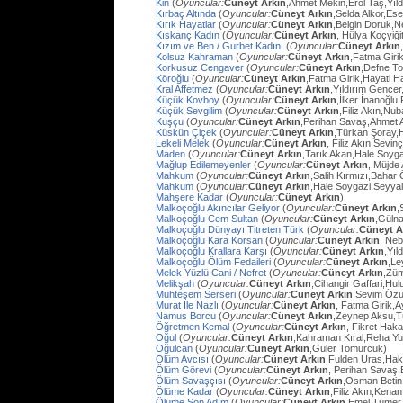
Kin
(
Oyuncular:
Cüneyt Arkın
,Ahmet Mekin,Erol Taş,Yıl
Kırbaç Altında
(
Oyuncular:
Cüneyt Arkın
,Selda Alkor,Ese
Kırık Hayatlar
(
Oyuncular:
Cüneyt Arkın
,Belgin Doruk,
Kıskanç Kadın
(
Oyuncular:
Cüneyt Arkın
, Hülya Koçyiği
Kızım ve Ben / Gurbet Kadını
(
Oyuncular:
Cüneyt Arkın
Kolsuz Kahraman
(
Oyuncular:
Cüneyt Arkın
,Fatma Giri
Korkusuz Cengaver
(
Oyuncular:
Cüneyt Arkın
,Defne To
Köroğlu
(
Oyuncular:
Cüneyt Arkın
,Fatma Girik,Hayati 
Kral Affetmez
(
Oyuncular:
Cüneyt Arkın
,Yıldırım Gencer
Küçük Kovboy
(
Oyuncular:
Cüneyt Arkın
,İlker İnanoğlu,
Küçük Sevgilim
(
Oyuncular:
Cüneyt Arkın
,Filiz Akın,Nu
Kuşçu
(
Oyuncular:
Cüneyt Arkın
,Perihan Savaş,Ahmet
Küskün Çiçek
(
Oyuncular:
Cüneyt Arkın
,Türkan Şoray,
Lekeli Melek
(
Oyuncular:
Cüneyt Arkın
, Filiz Akın,Sevi
Maden
(
Oyuncular:
Cüneyt Arkın
,Tarık Akan,Hale Soyg
Mağlup Edilemeyenler
(
Oyuncular:
Cüneyt Arkın
, Müjde 
Mahkum
(
Oyuncular:
Cüneyt Arkın
,Salih Kırmızı,Bahar
Mahkum
(
Oyuncular:
Cüneyt Arkın
,Hale Soygazi,Seyyal
Mahşere Kadar
(
Oyuncular:
Cüneyt Arkın
)
Malkoçoğlu Akıncılar Geliyor
(
Oyuncular:
Cüneyt Arkın
,
Malkoçoğlu Cem Sultan
(
Oyuncular:
Cüneyt Arkın
,Gülna
Malkoçoğlu Dünyayı Titreten Türk
(
Oyuncular:
Cüneyt A
Malkoçoğlu Kara Korsan
(
Oyuncular:
Cüneyt Arkın
, Ne
Malkoçoğlu Krallara Karşı
(
Oyuncular:
Cüneyt Arkın
,Yıl
Malkoçoğlu Ölüm Fedaileri
(
Oyuncular:
Cüneyt Arkın
,Le
Melek Yüzlü Cani / Nefret
(
Oyuncular:
Cüneyt Arkın
,Züm
Melikşah
(
Oyuncular:
Cüneyt Arkın
,Cihangir Gaffari,H
Muhteşem Serseri
(
Oyuncular:
Cüneyt Arkın
,Sevim Özü
Murat İle Nazlı
(
Oyuncular:
Cüneyt Arkın
, Fatma Girik,
Namus Borcu
(
Oyuncular:
Cüneyt Arkın
,Zeynep Aksu,T
Öğretmen Kemal
(
Oyuncular:
Cüneyt Arkın
, Fikret Hak
Oğul
(
Oyuncular:
Cüneyt Arkın
,Kahraman Kıral,Reha Yu
Oğulcan
(
Oyuncular:
Cüneyt Arkın
,Güler Tomurcuk)
Ölüm Avcısı
(
Oyuncular:
Cüneyt Arkın
,Fulden Uras,Hak
Ölüm Görevi
(
Oyuncular:
Cüneyt Arkın
, Perihan Savaş,
Ölüm Savaşçısı
(
Oyuncular:
Cüneyt Arkın
,Osman Betin
Ölüme Kadar
(
Oyuncular:
Cüneyt Arkın
,Filiz Akın,Kena
Ölüme Son Adım
(
Oyuncular:
Cüneyt Arkın
,Emel Tümer,