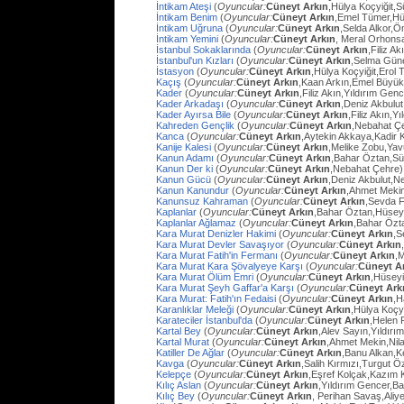
İntikam Ateşi
(
Oyuncular:
Cüneyt Arkın
,Hülya Koçyiğit,
İntikam Benim
(
Oyuncular:
Cüneyt Arkın
,Emel Tümer,Hü
İntikam Uğruna
(
Oyuncular:
Cüneyt Arkın
,Selda Alkor,
İntikam Yemini
(
Oyuncular:
Cüneyt Arkın
, Meral Orhons
İstanbul Sokaklarında
(
Oyuncular:
Cüneyt Arkın
,Filiz A
İstanbul'un Kızları
(
Oyuncular:
Cüneyt Arkın
,Selma Güne
İstasyon
(
Oyuncular:
Cüneyt Arkın
,Hülya Koçyiğit,Erol
Kaçış
(
Oyuncular:
Cüneyt Arkın
,Kaan Arkın,Emel Büyü
Kader
(
Oyuncular:
Cüneyt Arkın
,Filiz Akın,Yıldırım Gen
Kader Arkadaşı
(
Oyuncular:
Cüneyt Arkın
,Deniz Akbulut
Kader Ayırsa Bile
(
Oyuncular:
Cüneyt Arkın
,Filiz Akın,Y
Kahreden Gençlik
(
Oyuncular:
Cüneyt Arkın
,Nebahat Çe
Kanca
(
Oyuncular:
Cüneyt Arkın
,Aytekin Akkaya,Kadir 
Kanije Kalesi
(
Oyuncular:
Cüneyt Arkın
,Melike Zobu,Ya
Kanun Adamı
(
Oyuncular:
Cüneyt Arkın
,Bahar Öztan,S
Kanun Der ki
(
Oyuncular:
Cüneyt Arkın
,Nebahat Çehre)
Kanun Gücü
(
Oyuncular:
Cüneyt Arkın
,Deniz Akbulut,N
Kanun Kanundur
(
Oyuncular:
Cüneyt Arkın
,Ahmet Meki
Kanunsuz Kahraman
(
Oyuncular:
Cüneyt Arkın
,Sevda F
Kaplanlar
(
Oyuncular:
Cüneyt Arkın
,Bahar Öztan,Hüsey
Kaplanlar Ağlamaz
(
Oyuncular:
Cüneyt Arkın
,Bahar Özt
Kara Murat Denizler Hakimi
(
Oyuncular:
Cüneyt Arkın
,S
Kara Murat Devler Savaşıyor
(
Oyuncular:
Cüneyt Arkın
Kara Murat Fatih'in Fermanı
(
Oyuncular:
Cüneyt Arkın
,
Kara Murat Kara Şövalyeye Karşı
(
Oyuncular:
Cüneyt A
Kara Murat Ölüm Emri
(
Oyuncular:
Cüneyt Arkın
,Hüseyi
Kara Murat Şeyh Gaffar'a Karşı
(
Oyuncular:
Cüneyt Ark
Kara Murat: Fatih'ın Fedaisi
(
Oyuncular:
Cüneyt Arkın
,H
Karanlıklar Meleği
(
Oyuncular:
Cüneyt Arkın
,Hülya Koçy
Karateciler İstanbul'da
(
Oyuncular:
Cüneyt Arkın
,Helen 
Kartal Bey
(
Oyuncular:
Cüneyt Arkın
,Alev Sayın,Yıldırı
Kartal Murat
(
Oyuncular:
Cüneyt Arkın
,Ahmet Mekin,Nil
Katiller De Ağlar
(
Oyuncular:
Cüneyt Arkın
,Banu Alkan,K
Kavga
(
Oyuncular:
Cüneyt Arkın
,Salih Kırmızı,Turgut 
Kelepçe
(
Oyuncular:
Cüneyt Arkın
,Eşref Kolçak,Kazım 
Kılıç Aslan
(
Oyuncular:
Cüneyt Arkın
,Yıldırım Gencer,B
Kılıç Bey
(
Oyuncular:
Cüneyt Arkın
, Perihan Savaş,Aliye