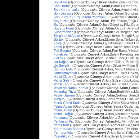
Son Akın
(
Oyuncular:
Cüneyt Arkın
,Melike Zobu,Pembe 
Son Darbe
(
Oyuncular:
Cüneyt Arkın
,Bahar Öztan,Erol 
Son Kahramanlar
(
Oyuncular:
Cüneyt Arkın
,Aytekin Ak
Son Savaşçı
(
Oyuncular:
Cüneyt Arkın
,Orhan Günşiray
Son Vurgun (Kurşunların Yağmuru)
(
Oyuncular:
Cüneyt 
Soysuzlar
(
Oyuncular:
Cüneyt Arkın
, Elif Pektaş,Tanju
Su
(
Oyuncular:
Cüneyt Arkın
,Orhan Günşiray,Filiz Özt
Suçsuz Firari
(
Oyuncular:
Cüneyt Arkın
,Öztürk Serengil
Süpermenler
(
Oyuncular:
Cüneyt Arkın
,Sal Borgese,Ni
Sürgündeki Adam
(
Oyuncular:
Cüneyt Arkın
,Songül Bey
Sürtük
(
Oyuncular:
Cüneyt Arkın
,Ekrem Bora,Türkan Ş
Takip
(
Oyuncular:
Cüneyt Arkın
,Oya Aydoğan,Fikret Ha
Tanık
(
Oyuncular:
Cüneyt Arkın
,Gönül Yazar,Reha Yep
Tek Başına
(
Oyuncular:
Cüneyt Arkın
,Puri Banai,Yılma
Tokatçılar
(
Oyuncular:
Cüneyt Arkın
,Bülent Kayabaş,Ya
Tuzak
(
Oyuncular:
Cüneyt Arkın
,Selma Güneri,Hulusi Ke
Üç Kağıtçılar
(
Oyuncular:
Cüneyt Arkın
,Gülşen Bubikoğ
Üç Sevgilim
(
Oyuncular:
Cüneyt Arkın
,Dilber Ay,Müge Gü
Üç Tatlı Bela
(
Oyuncular:
Cüneyt Arkın
, Meral Orhonsay
Unutulmayanlar
(
Oyuncular:
Cüneyt Arkın
,Fikret Hakan
Vahşi Çiçek
(
Oyuncular:
Cüneyt Arkın
,Leyla Kenter,Yıl
Vahşi Gelin
(
Oyuncular:
Cüneyt Arkın
,Gülşen Bubikoğlu
Vahşi Kan
(
Oyuncular:
Cüneyt Arkın
,Emel Tümer,Oktar
Vatan Ve Namık Kemal
(
Oyuncular:
Cüneyt Arkın
,Fatma 
Vatandaş Rıza
(
Oyuncular:
Cüneyt Arkın
,Betül Arkın,M
Vazife Uğruna
(
Oyuncular:
Cüneyt Arkın
,Şehnaz Dilan,Sa
Vurgun
(
Oyuncular:
Cüneyt Arkın
,Gönül Yazar,Hulusi K
Yakut Gözlü Kedi
(
Oyuncular:
Cüneyt Arkın
,Selda Alkor
Yalnız Adam
(
Oyuncular:
Cüneyt Arkın
,Semra Özdamar,
Yalnız Adam
(
Oyuncular:
Cüneyt Arkın
,Aytekin Akkaya,
Yalnız Değiliz
(
Oyuncular:
Cüneyt Arkın
,Neriman Köksal
Yanaşma
(
Oyuncular:
Cüneyt Arkın
,Meral Zeren,Turgut
Yankesici Kız
(
Oyuncular:
Cüneyt Arkın
,Filiz Akın,Orhan
Yaralı Kurt
(
Oyuncular:
Cüneyt Arkın
,Ahmet Mekin,Şükr
Yarım Kalan Saadet
(
Oyuncular:
Cüneyt Arkın
,Filiz Akı
Yarınsız Adam
(
Oyuncular:
Cüneyt Arkın
,Suna Yıldızoğl
Yaşadıkça
(
Oyuncular:
Cüneyt Arkın
,Serpil Çakmaklı,Sa