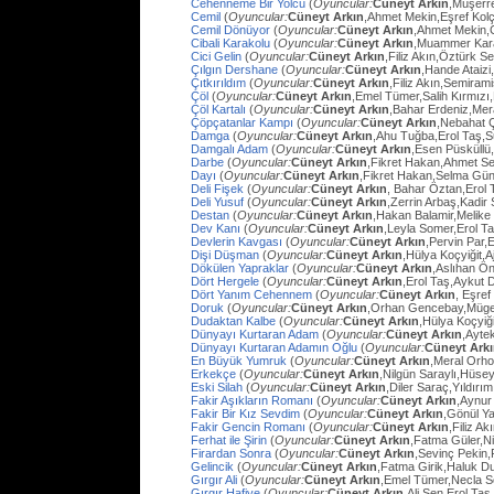
Cehenneme Bir Yolcu
(
Oyuncular:
Cüneyt Arkın
,Müşerre
Cemil
(
Oyuncular:
Cüneyt Arkın
,Ahmet Mekin,Eşref Kolç
Cemil Dönüyor
(
Oyuncular:
Cüneyt Arkın
,Ahmet Mekin,
Cibali Karakolu
(
Oyuncular:
Cüneyt Arkın
,Muammer Kara
Cici Gelin
(
Oyuncular:
Cüneyt Arkın
,Filiz Akın,Öztürk S
Çılgın Dershane
(
Oyuncular:
Cüneyt Arkın
,Hande Ataizi
Çıtkırıldım
(
Oyuncular:
Cüneyt Arkın
,Filiz Akın,Semira
Çöl
(
Oyuncular:
Cüneyt Arkın
,Emel Tümer,Salih Kırmızı
Çöl Kartalı
(
Oyuncular:
Cüneyt Arkın
,Bahar Erdeniz,Mer
Çöpçatanlar Kampı
(
Oyuncular:
Cüneyt Arkın
,Nebahat Ç
Damga
(
Oyuncular:
Cüneyt Arkın
,Ahu Tuğba,Erol Taş,
Damgalı Adam
(
Oyuncular:
Cüneyt Arkın
,Esen Püsküllü
Darbe
(
Oyuncular:
Cüneyt Arkın
,Fikret Hakan,Ahmet Se
Dayı
(
Oyuncular:
Cüneyt Arkın
,Fikret Hakan,Selma Gün
Deli Fişek
(
Oyuncular:
Cüneyt Arkın
, Bahar Öztan,Erol 
Deli Yusuf
(
Oyuncular:
Cüneyt Arkın
,Zerrin Arbaş,Kadir
Destan
(
Oyuncular:
Cüneyt Arkın
,Hakan Balamir,Melike
Dev Kanı
(
Oyuncular:
Cüneyt Arkın
,Leyla Somer,Erol Ta
Devlerin Kavgası
(
Oyuncular:
Cüneyt Arkın
,Pervin Par,
Dişi Düşman
(
Oyuncular:
Cüneyt Arkın
,Hülya Koçyiğit,
Dökülen Yapraklar
(
Oyuncular:
Cüneyt Arkın
,Aslıhan Ö
Dört Hergele
(
Oyuncular:
Cüneyt Arkın
,Erol Taş,Aykut 
Dört Yanım Cehennem
(
Oyuncular:
Cüneyt Arkın
, Eşre
Doruk
(
Oyuncular:
Cüneyt Arkın
,Orhan Gencebay,Müg
Dudaktan Kalbe
(
Oyuncular:
Cüneyt Arkın
,Hülya Koçyiğ
Dünyayı Kurtaran Adam
(
Oyuncular:
Cüneyt Arkın
,Ayte
Dünyayı Kurtaran Adamın Oğlu
(
Oyuncular:
Cüneyt Ark
En Büyük Yumruk
(
Oyuncular:
Cüneyt Arkın
,Meral Orh
Erkekçe
(
Oyuncular:
Cüneyt Arkın
,Nilgün Saraylı,Hüsey
Eski Silah
(
Oyuncular:
Cüneyt Arkın
,Diler Saraç,Yıldırı
Fakir Aşıkların Romanı
(
Oyuncular:
Cüneyt Arkın
,Aynur
Fakir Bir Kız Sevdim
(
Oyuncular:
Cüneyt Arkın
,Gönül Y
Fakir Gencin Romanı
(
Oyuncular:
Cüneyt Arkın
,Filiz A
Ferhat ile Şirin
(
Oyuncular:
Cüneyt Arkın
,Fatma Güler,Ni
Firardan Sonra
(
Oyuncular:
Cüneyt Arkın
,Sevinç Pekin
Gelincik
(
Oyuncular:
Cüneyt Arkın
,Fatma Girik,Haluk D
Gırgır Ali
(
Oyuncular:
Cüneyt Arkın
,Emel Tümer,Necla S
Gırgır Hafiye
(
Oyuncular:
Cüneyt Arkın
,Ali Şen,Erol Taş