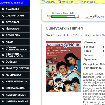
Geri dön
Yorum yaz
Yorum Oku
www.MuratArkin.com
Beğenilme Oranı:
%66
Oy Ver
Cüneyt Arkın Filmleri
Bir Cüneyt Arkın Filmi -
Kahreden Ge
Yönetmen
:
Senarist
:
Firma
:
Yapımcı
:
Oyuncular
Cüneyt Arkın
,Neb
Film Hakkında
Kahreden Gençlik 
(Nebahat Çehre) ve o
arkadaşları ise, so
Sevil’in doğum günü
davranışlarından v
Cengiz, basketbol t
ailesi ile de sürek
şirkette eroin koma
ederler. Cengiz art
Sevil’in vücudundan
Eroin krizine giren