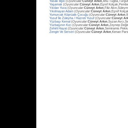
Yasak İlişki
(
Oyuncular:
Cüneyt Arkın
,Ahu Tuğba,Turgu
Yaşamak
(
Oyuncular:
Cüneyt Arkın
,Eşref Kolçak,Pembe
Yıkılan Yuva
(
Oyuncular:
Cüneyt Arkın
,Filiz Akın,Süley
Yıkılmayan Adam
(
Oyuncular:
Cüneyt Arkın
,Eşref Kolç
Yumurcak Köprüaltı Çocuğu
(
Oyuncular:
Cüneyt Arkın
,
Yusuf İle Züleyha / Hazreti Yusuf
(
Oyuncular:
Cüneyt Ar
Yüzbaşı Kemal
(
Oyuncular:
Cüneyt Arkın
,Suzan Avcı,Se
Yüzbaşının Kızı
(
Oyuncular:
Cüneyt Arkın
,Zeynep Değir
Zehirli Hayat
(
Oyuncular:
Cüneyt Arkın
,Semiramis Pekk
Zengin Ve Serseri
(
Oyuncular:
Cüneyt Arkın
,Kenan Pars