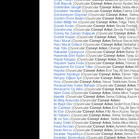
Gök Bayrak
(
Oyuncular:
Cüneyt Arkın
,Aynur Aydan,Sev
Göklerdeki Sevgili
(
Oyuncular:
Cüneyt Arkın
,Selda Alko
Gönülden Yaralılar
(
Oyuncular:
Cüneyt Arkın
,Fatma Gir
Görünmeyen Düşman
(
Oyuncular:
Cüneyt Arkın
, Selma
Gözleri Ömre Bedel
(
Oyuncular:
Cüneyt Arkın
,Türkan Ş
Gülün Bittiği Yer
(
Oyuncular:
Cüneyt Arkın
,Tolga Tibet,Y
Günah Kızları
(
Oyuncular:
Cüneyt Arkın
,Sevda Ferdağ,
Günahsızlar
(
Oyuncular:
Cüneyt Arkın
,Sevda Ferdağ,T
Güneş Ne Zaman Doğacak
(
Oyuncular:
Cüneyt Arkın
, 
Gurbet Kuşları
(
Oyuncular:
Cüneyt Arkın
, Tanju Gürsu,
Hacı Murat
(
Oyuncular:
Cüneyt Arkın
,Behçet Nacar,Adn
Hacı Murat Geliyor
(
Oyuncular:
Cüneyt Arkın
,Nebahat Ç
Hak Yolu
(
Oyuncular:
Cüneyt Arkın
,Cihangir Gaffari,Yas
Hakanlar Çarpışıyor
(
Oyuncular:
Cüneyt Arkın
,Bahar E
Haremde Dört Kadın
(
Oyuncular:
Cüneyt Arkın
,Tanju G
Hayat Kavgası
(
Oyuncular:
Cüneyt Arkın
,Sezer Güvenir
Hayatım Sana Feda
(
Oyuncular:
Cüneyt Arkın
,Türkan Ş
Hayatımın En Güzel Yılları
(
Oyuncular:
Cüneyt Arkın
,Mü
Haydut
(
Oyuncular:
Cüneyt Arkın
,Erol Taş,Ali Şen,Hasa
Hepimiz Kardeşiz
(
Oyuncular:
Cüneyt Arkın
,Tamer Yiğit
Herşey Oğlum İçin
(
Oyuncular:
Cüneyt Arkın
,Sezer Güv
Hınç
(
Oyuncular:
Cüneyt Arkın
,Yavuz Selekman,Suna Se
Horasan'dan Gelen Bahadır
(
Oyuncular:
Cüneyt Arkın
,
Horasan'ın Üç Atlısı
(
Oyuncular:
Cüneyt Arkın
,Figen Sa
İdam Günü
(
Oyuncular:
Cüneyt Arkın
,Selda Alkor,Turg
İdamlık
(
Oyuncular:
Cüneyt Arkın
,Sema Göktaş,Kazım K
İki Ateş Arasında
(
Oyuncular:
Cüneyt Arkın
)
İki Başlı Dev
(
Oyuncular:
Cüneyt Arkın
,Sedef Ecer,Fikr
İki Cambaz
(
Oyuncular:
Cüneyt Arkın
,Erol Taş,Ali Şen,Y
İki Esir
(
Oyuncular:
Cüneyt Arkın
,Filiz Akın,Kuzey Varg
İki Yabancı
(
Oyuncular:
Cüneyt Arkın
, Reha Yurdakul,S
İlk ve Son
(
Oyuncular:
Cüneyt Arkın
, Selda Alkor,Selda A
İnatçı Gelin
(
Oyuncular:
Cüneyt Arkın
,Selda Alkor,Meri
İnsan Avcıları
(
Oyuncular:
Cüneyt Arkın
,Aytekin Akkaya
İnsan Avcısı
(
Oyuncular:
Cüneyt Arkın
,Sevda Aktolga,T
İnsanlar Yaşadıkça
(
Oyuncular:
Cüneyt Arkın
,Sema Öz
İnsanları Seveceksin
(
Oyuncular:
Cüneyt Arkın
,Sevda 