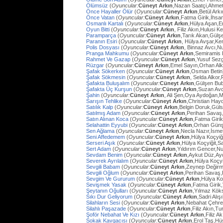
Ölümsüz
(
Oyuncular:
Cüneyt Arkın
,Nazan Saatçi,Ahmet
Önce Hayaller Ölür
(
Oyuncular:
Cüneyt Arkın
,Betül Ark
Önce Vatan
(
Oyuncular:
Cüneyt Arkın
,Fatma Girik,İhs
Osmanlı Kartalı
(
Oyuncular:
Cüneyt Arkın
,Hülya Aşan,E
Oyun Bitti
(
Oyuncular:
Cüneyt Arkın
, Filiz Akın,Hulusi
Paramparça
(
Oyuncular:
Cüneyt Arkın
,Tarık Akan,Gülş
Paranın Esiri
(
Oyuncular:
Cüneyt Arkın
, Hülya Avşar,Ke
Polis Dosyası
(
Oyuncular:
Cüneyt Arkın
, Binnaz Avcı,Nu
Pranga Mahkumu
(
Oyuncular:
Cüneyt Arkın
,Semiramis
Rahmet Ve Gazap
(
Oyuncular:
Cüneyt Arkın
,Yusuf Sezg
Rüzgar
(
Oyuncular:
Cüneyt Arkın
,Emel Sayın,Orhan Al
Şafak Sökerken
(
Oyuncular:
Cüneyt Arkın
,Osman Betin
Şafak Sökmesin
(
Oyuncular:
Cüneyt Arkın
, Selda Alkor
Şafakta Buluşalım
(
Oyuncular:
Cüneyt Arkın
,Gülşen Bub
Şafakta Üç Kurşun
(
Oyuncular:
Cüneyt Arkın
,Suzan Avc
Şahin
(
Oyuncular:
Cüneyt Arkın
, Ali Şen,Oya Aydoğan,
Sarışın Tehlike
(
Oyuncular:
Cüneyt Arkın
,Christian Hay
Satılık Kalp
(
Oyuncular:
Cüneyt Arkın
,Belgin Doruk,Gül
Satılmış Adam
(
Oyuncular:
Cüneyt Arkın
,Perihan Savaş
Satın Alınan Koca
(
Oyuncular:
Cüneyt Arkın
,Fatma Giri
Selahattin Eyyubi
(
Oyuncular:
Cüneyt Arkın
,Orhan Günşi
Sen Ağlama
(
Oyuncular:
Cüneyt Arkın
,Necla Nazır,İsm
Seni Affedemem
(
Oyuncular:
Cüneyt Arkın
,Hülya Koçyiği
Serseri Aşık
(
Oyuncular:
Cüneyt Arkın
,Hülya Koçyiğit,Sa
Sert Adam
(
Oyuncular:
Cüneyt Arkın
,Yıldırım Gencer,N
Sevdam Benim
(
Oyuncular:
Cüneyt Arkın
,Aykut Düz,Ay
Severek Ayrılalım
(
Oyuncular:
Cüneyt Arkın
,Hülya Koçyi
Sevgili Babam
(
Oyuncular:
Cüneyt Arkın
,Zeynep Değirm
Sevgili Oğlum
(
Oyuncular:
Cüneyt Arkın
,Perihan Savaş,
Sevgim Ve Gururum
(
Oyuncular:
Cüneyt Arkın
,Hülya Ko
Sevişmek Yasak
(
Oyuncular:
Cüneyt Arkın
,Fatma Girik
Şeytanın Oğulları
(
Oyuncular:
Cüneyt Arkın
,Yılmaz Köks
Sıkı Dur Geliyorum
(
Oyuncular:
Cüneyt Arkın
,Sadri Alış
Silahların Sesi
(
Oyuncular:
Cüneyt Arkın
,Nebahat Çehre
Silahlı Paşazade
(
Oyuncular:
Cüneyt Arkın
,Filiz Akın,
Şoför Nebahat Ve Kızı
(
Oyuncular:
Cüneyt Arkın
,Filiz 
Sokak Kavgacısı
(
Oyuncular:
Cüneyt Arkın
,Erol Taş,H