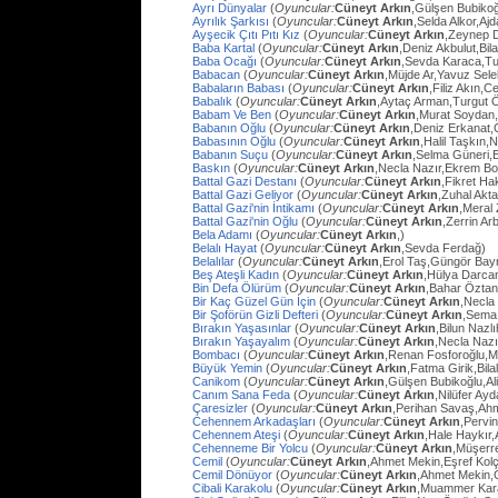
Ayrı Dünyalar
(
Oyuncular:
Cüneyt Arkın
,Gülşen Bubiko
Ayrılık Şarkısı
(
Oyuncular:
Cüneyt Arkın
,Selda Alkor,Aj
Ayşecik Çıtı Pıtı Kız
(
Oyuncular:
Cüneyt Arkın
,Zeynep D
Baba Kartal
(
Oyuncular:
Cüneyt Arkın
,Deniz Akbulut,Bil
Baba Ocağı
(
Oyuncular:
Cüneyt Arkın
,Sevda Karaca,Tu
Babacan
(
Oyuncular:
Cüneyt Arkın
,Müjde Ar,Yavuz Sel
Babaların Babası
(
Oyuncular:
Cüneyt Arkın
,Filiz Akın,
Babalık
(
Oyuncular:
Cüneyt Arkın
,Aytaç Arman,Turgut 
Babam Ve Ben
(
Oyuncular:
Cüneyt Arkın
,Murat Soydan,
Babanın Oğlu
(
Oyuncular:
Cüneyt Arkın
,Deniz Erkanat,
Babasının Oğlu
(
Oyuncular:
Cüneyt Arkın
,Halil Taşkın,
Babanın Suçu
(
Oyuncular:
Cüneyt Arkın
,Selma Güneri,E
Baskın
(
Oyuncular:
Cüneyt Arkın
,Necla Nazır,Ekrem Bo
Battal Gazi Destanı
(
Oyuncular:
Cüneyt Arkın
,Fikret H
Battal Gazi Geliyor
(
Oyuncular:
Cüneyt Arkın
,Zuhal Akt
Battal Gazi'nin İntikamı
(
Oyuncular:
Cüneyt Arkın
,Meral 
Battal Gazi'nin Oğlu
(
Oyuncular:
Cüneyt Arkın
,Zerrin Arb
Bela Adamı
(
Oyuncular:
Cüneyt Arkın
,)
Belalı Hayat
(
Oyuncular:
Cüneyt Arkın
,Sevda Ferdağ)
Belalılar
(
Oyuncular:
Cüneyt Arkın
,Erol Taş,Güngör Bay
Beş Ateşli Kadın
(
Oyuncular:
Cüneyt Arkın
,Hülya Darca
Bin Defa Ölürüm
(
Oyuncular:
Cüneyt Arkın
,Bahar Öztan
Bir Kaç Güzel Gün İçin
(
Oyuncular:
Cüneyt Arkın
,Necla
Bir Şoförün Gizli Defteri
(
Oyuncular:
Cüneyt Arkın
,Sema
Bırakın Yaşasınlar
(
Oyuncular:
Cüneyt Arkın
,Bilun Nazl
Bırakın Yaşayalım
(
Oyuncular:
Cüneyt Arkın
,Necla Nazı
Bombacı
(
Oyuncular:
Cüneyt Arkın
,Renan Fosforoğlu,M
Büyük Yemin
(
Oyuncular:
Cüneyt Arkın
,Fatma Girik,Bilal
Canikom
(
Oyuncular:
Cüneyt Arkın
,Gülşen Bubikoğlu,Al
Canım Sana Feda
(
Oyuncular:
Cüneyt Arkın
,Nilüfer Ay
Çaresizler
(
Oyuncular:
Cüneyt Arkın
,Perihan Savaş,Ahme
Cehennem Arkadaşları
(
Oyuncular:
Cüneyt Arkın
,Pervi
Cehennem Ateşi
(
Oyuncular:
Cüneyt Arkın
,Hale Haykır
Cehenneme Bir Yolcu
(
Oyuncular:
Cüneyt Arkın
,Müşerre
Cemil
(
Oyuncular:
Cüneyt Arkın
,Ahmet Mekin,Eşref Kolç
Cemil Dönüyor
(
Oyuncular:
Cüneyt Arkın
,Ahmet Mekin,
Cibali Karakolu
(
Oyuncular:
Cüneyt Arkın
,Muammer Kara