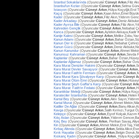
İstanbul Sokaklarında
(
Oyuncular:
Cüneyt Arkın
,Filiz A
İstanbul'un Kızları
(
Oyuncular:
Cüneyt Arkın
,Selma Güne
İstasyon
(
Oyuncular:
Cüneyt Arkın
,Hülya Koçyiğit,Erol
Kaçış
(
Oyuncular:
Cüneyt Arkın
,Kaan Arkın,Emel Büyü
Kader
(
Oyuncular:
Cüneyt Arkın
,Filiz Akın,Yıldırım Gen
Kader Arkadaşı
(
Oyuncular:
Cüneyt Arkın
,Deniz Akbulut
Kader Ayırsa Bile
(
Oyuncular:
Cüneyt Arkın
,Filiz Akın,Y
Kahreden Gençlik
(
Oyuncular:
Cüneyt Arkın
,Nebahat Çe
Kanca
(
Oyuncular:
Cüneyt Arkın
,Aytekin Akkaya,Kadir 
Kanije Kalesi
(
Oyuncular:
Cüneyt Arkın
,Melike Zobu,Ya
Kanun Adamı
(
Oyuncular:
Cüneyt Arkın
,Bahar Öztan,S
Kanun Der ki
(
Oyuncular:
Cüneyt Arkın
,Nebahat Çehre)
Kanun Gücü
(
Oyuncular:
Cüneyt Arkın
,Deniz Akbulut,N
Kanun Kanundur
(
Oyuncular:
Cüneyt Arkın
,Ahmet Meki
Kanunsuz Kahraman
(
Oyuncular:
Cüneyt Arkın
,Sevda F
Kaplanlar
(
Oyuncular:
Cüneyt Arkın
,Bahar Öztan,Hüsey
Kaplanlar Ağlamaz
(
Oyuncular:
Cüneyt Arkın
,Bahar Özt
Kara Murat Denizler Hakimi
(
Oyuncular:
Cüneyt Arkın
,S
Kara Murat Devler Savaşıyor
(
Oyuncular:
Cüneyt Arkın
Kara Murat Fatih'in Fermanı
(
Oyuncular:
Cüneyt Arkın
,
Kara Murat Kara Şövalyeye Karşı
(
Oyuncular:
Cüneyt A
Kara Murat Ölüm Emri
(
Oyuncular:
Cüneyt Arkın
,Hüseyi
Kara Murat Şeyh Gaffar'a Karşı
(
Oyuncular:
Cüneyt Ark
Kara Murat: Fatih'ın Fedaisi
(
Oyuncular:
Cüneyt Arkın
,H
Karanlıklar Meleği
(
Oyuncular:
Cüneyt Arkın
,Hülya Koçy
Karateciler İstanbul'da
(
Oyuncular:
Cüneyt Arkın
,Helen 
Kartal Bey
(
Oyuncular:
Cüneyt Arkın
,Alev Sayın,Yıldırı
Kartal Murat
(
Oyuncular:
Cüneyt Arkın
,Ahmet Mekin,Nil
Katiller De Ağlar
(
Oyuncular:
Cüneyt Arkın
,Banu Alkan,K
Kavga
(
Oyuncular:
Cüneyt Arkın
,Salih Kırmızı,Turgut 
Kelepçe
(
Oyuncular:
Cüneyt Arkın
,Eşref Kolçak,Kazım 
Kılıç Aslan
(
Oyuncular:
Cüneyt Arkın
,Yıldırım Gencer,B
Kılıç Bey
(
Oyuncular:
Cüneyt Arkın
, Perihan Savaş,Aliye
Kin
(
Oyuncular:
Cüneyt Arkın
,Ahmet Mekin,Erol Taş,Yıl
Kırbaç Altında
(
Oyuncular:
Cüneyt Arkın
,Selda Alkor,Ese
Kırık Hayatlar
(
Oyuncular:
Cüneyt Arkın
,Belgin Doruk,
Kıskanç Kadın
(
Oyuncular:
Cüneyt Arkın
, Hülya Koçyiği