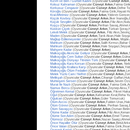
Kızım ve Ben / Gurbet Kadını
(
Oyuncular:
Cüneyt Arkın
Kolsuz Kahraman
(
Oyuncular:
Cüneyt Arkın
,Fatma Giri
Korkusuz Cengaver
(
Oyuncular:
Cüneyt Arkın
,Defne To
Köroğlu
(
Oyuncular:
Cüneyt Arkın
,Fatma Girik,Hayati 
Kral Affetmez
(
Oyuncular:
Cüneyt Arkın
,Yıldırım Gencer
Küçük Kovboy
(
Oyuncular:
Cüneyt Arkın
,İlker İnanoğlu,
Küçük Sevgilim
(
Oyuncular:
Cüneyt Arkın
,Filiz Akın,Nu
Kuşçu
(
Oyuncular:
Cüneyt Arkın
,Perihan Savaş,Ahmet
Küskün Çiçek
(
Oyuncular:
Cüneyt Arkın
,Türkan Şoray,
Lekeli Melek
(
Oyuncular:
Cüneyt Arkın
, Filiz Akın,Sevi
Maden
(
Oyuncular:
Cüneyt Arkın
,Tarık Akan,Hale Soyg
Mağlup Edilemeyenler
(
Oyuncular:
Cüneyt Arkın
, Müjde 
Mahkum
(
Oyuncular:
Cüneyt Arkın
,Salih Kırmızı,Bahar
Mahkum
(
Oyuncular:
Cüneyt Arkın
,Hale Soygazi,Seyyal
Mahşere Kadar
(
Oyuncular:
Cüneyt Arkın
)
Malkoçoğlu Akıncılar Geliyor
(
Oyuncular:
Cüneyt Arkın
,
Malkoçoğlu Cem Sultan
(
Oyuncular:
Cüneyt Arkın
,Gülna
Malkoçoğlu Dünyayı Titreten Türk
(
Oyuncular:
Cüneyt A
Malkoçoğlu Kara Korsan
(
Oyuncular:
Cüneyt Arkın
, Ne
Malkoçoğlu Krallara Karşı
(
Oyuncular:
Cüneyt Arkın
,Yıl
Malkoçoğlu Ölüm Fedaileri
(
Oyuncular:
Cüneyt Arkın
,Le
Melek Yüzlü Cani / Nefret
(
Oyuncular:
Cüneyt Arkın
,Züm
Melikşah
(
Oyuncular:
Cüneyt Arkın
,Cihangir Gaffari,H
Muhteşem Serseri
(
Oyuncular:
Cüneyt Arkın
,Sevim Özü
Murat İle Nazlı
(
Oyuncular:
Cüneyt Arkın
, Fatma Girik,
Namus Borcu
(
Oyuncular:
Cüneyt Arkın
,Zeynep Aksu,T
Öğretmen Kemal
(
Oyuncular:
Cüneyt Arkın
, Fikret Hak
Oğul
(
Oyuncular:
Cüneyt Arkın
,Kahraman Kıral,Reha Yu
Oğulcan
(
Oyuncular:
Cüneyt Arkın
,Güler Tomurcuk)
Ölüm Avcısı
(
Oyuncular:
Cüneyt Arkın
,Fulden Uras,Hak
Ölüm Görevi
(
Oyuncular:
Cüneyt Arkın
, Perihan Savaş,
Ölüm Savaşçısı
(
Oyuncular:
Cüneyt Arkın
,Osman Betin
Ölüme Kadar
(
Oyuncular:
Cüneyt Arkın
,Filiz Akın,Kena
Ölüme Son Adım
(
Oyuncular:
Cüneyt Arkın
,Emel Tümer,
Ölümsüz
(
Oyuncular:
Cüneyt Arkın
,Nazan Saatçi,Ahmet
Önce Hayaller Ölür
(
Oyuncular:
Cüneyt Arkın
,Betül Ark
Önce Vatan
(
Oyuncular:
Cüneyt Arkın
,Fatma Girik,İhs
Osmanlı Kartalı
(
Oyuncular:
Cüneyt Arkın
,Hülya Aşan,E