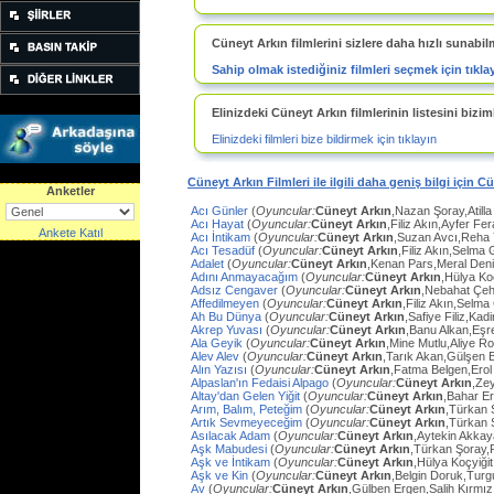
Cüneyt Arkın filmlerini sizlere daha hızlı sunabil
Sahip olmak istediğiniz filmleri seçmek için tıkla
Elinizdeki Cüneyt Arkın filmlerinin listesini biziml
Elinizdeki filmleri bize bildirmek için tıklayın
Cüneyt Arkın Filmleri ile ilgili daha geniş bilgi için C
Anketler
Acı Günler
(
Oyuncular:
Cüneyt Arkın
,Nazan Şoray,Atilla
Acı Hayat
(
Oyuncular:
Cüneyt Arkın
,Filiz Akın,Ayfer Fe
Ankete Katıl
Acı İntikam
(
Oyuncular:
Cüneyt Arkın
,Suzan Avcı,Reha
Acı Tesadüf
(
Oyuncular:
Cüneyt Arkın
,Filiz Akın,Selma 
Adalet
(
Oyuncular:
Cüneyt Arkın
,Kenan Pars,Meral Den
Adını Anmayacağım
(
Oyuncular:
Cüneyt Arkın
,Hülya Ko
Adsız Cengaver
(
Oyuncular:
Cüneyt Arkın
,Nebahat Çeh
Affedilmeyen
(
Oyuncular:
Cüneyt Arkın
,Filiz Akın,Selm
Ah Bu Dünya
(
Oyuncular:
Cüneyt Arkın
,Safiye Filiz,Ka
Akrep Yuvası
(
Oyuncular:
Cüneyt Arkın
,Banu Alkan,Eşr
Ala Geyik
(
Oyuncular:
Cüneyt Arkın
,Mine Mutlu,Aliye Ro
Alev Alev
(
Oyuncular:
Cüneyt Arkın
,Tarık Akan,Gülşen 
Alın Yazısı
(
Oyuncular:
Cüneyt Arkın
,Fatma Belgen,Erol
Alpaslan'ın Fedaisi Alpago
(
Oyuncular:
Cüneyt Arkın
,Ze
Altay'dan Gelen Yiğit
(
Oyuncular:
Cüneyt Arkın
,Bahar E
Arım, Balım, Peteğim
(
Oyuncular:
Cüneyt Arkın
,Türkan 
Artık Sevmeyeceğim
(
Oyuncular:
Cüneyt Arkın
,Türkan 
Asılacak Adam
(
Oyuncular:
Cüneyt Arkın
,Aytekin Akkay
Aşk Mabudesi
(
Oyuncular:
Cüneyt Arkın
,Türkan Şoray,
Aşk ve İntikam
(
Oyuncular:
Cüneyt Arkın
,Hülya Koçyiğit
Aşk ve Kin
(
Oyuncular:
Cüneyt Arkın
,Belgin Doruk,Turg
Av
(
Oyuncular:
Cüneyt Arkın
,Gülben Ergen,Salih Kırmı