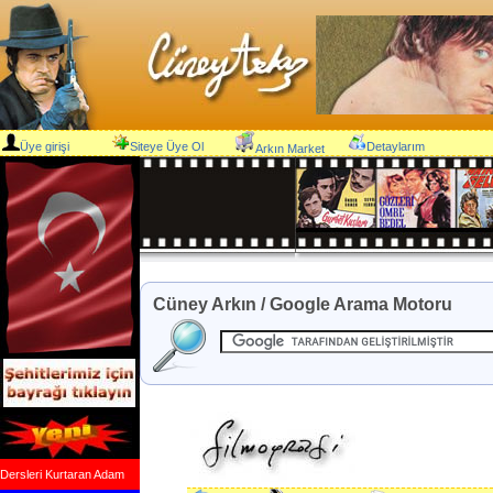
Üye girişi
Siteye Üye Ol
Detaylarım
Arkın Market
Cüney Arkın / Google Arama Motoru
Dersleri Kurtaran Adam