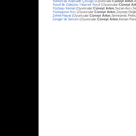
Yumurcak Köprüaltı Çocuğu
(
Oyuncular:
Cüneyt Arkın
,
Yusuf İle Züleyha / Hazreti Yusuf
(
Oyuncular:
Cüneyt Ar
Yüzbaşı Kemal
(
Oyuncular:
Cüneyt Arkın
,Suzan Avcı,Se
Yüzbaşının Kızı
(
Oyuncular:
Cüneyt Arkın
,Zeynep Değir
Zehirli Hayat
(
Oyuncular:
Cüneyt Arkın
,Semiramis Pekk
Zengin Ve Serseri
(
Oyuncular:
Cüneyt Arkın
,Kenan Pars