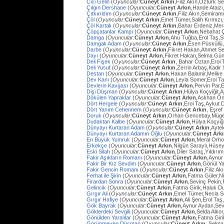
Cici Gelin
(
Oyuncular:
Cüneyt Arkın
,Filiz Akın,Öztürk S
Çılgın Dershane
(
Oyuncular:
Cüneyt Arkın
,Hande Ataizi
Çıtkırıldım
(
Oyuncular:
Cüneyt Arkın
,Filiz Akın,Semira
Çöl
(
Oyuncular:
Cüneyt Arkın
,Emel Tümer,Salih Kırmızı
Çöl Kartalı
(
Oyuncular:
Cüneyt Arkın
,Bahar Erdeniz,Mer
Çöpçatanlar Kampı
(
Oyuncular:
Cüneyt Arkın
,Nebahat Ç
Damga
(
Oyuncular:
Cüneyt Arkın
,Ahu Tuğba,Erol Taş,
Damgalı Adam
(
Oyuncular:
Cüneyt Arkın
,Esen Püsküllü
Darbe
(
Oyuncular:
Cüneyt Arkın
,Fikret Hakan,Ahmet Se
Dayı
(
Oyuncular:
Cüneyt Arkın
,Fikret Hakan,Selma Gün
Deli Fişek
(
Oyuncular:
Cüneyt Arkın
, Bahar Öztan,Erol 
Deli Yusuf
(
Oyuncular:
Cüneyt Arkın
,Zerrin Arbaş,Kadir
Destan
(
Oyuncular:
Cüneyt Arkın
,Hakan Balamir,Melike
Dev Kanı
(
Oyuncular:
Cüneyt Arkın
,Leyla Somer,Erol Ta
Devlerin Kavgası
(
Oyuncular:
Cüneyt Arkın
,Pervin Par,
Dişi Düşman
(
Oyuncular:
Cüneyt Arkın
,Hülya Koçyiğit,
Dökülen Yapraklar
(
Oyuncular:
Cüneyt Arkın
,Aslıhan Ö
Dört Hergele
(
Oyuncular:
Cüneyt Arkın
,Erol Taş,Aykut 
Dört Yanım Cehennem
(
Oyuncular:
Cüneyt Arkın
, Eşre
Doruk
(
Oyuncular:
Cüneyt Arkın
,Orhan Gencebay,Müg
Dudaktan Kalbe
(
Oyuncular:
Cüneyt Arkın
,Hülya Koçyiğ
Dünyayı Kurtaran Adam
(
Oyuncular:
Cüneyt Arkın
,Ayte
Dünyayı Kurtaran Adamın Oğlu
(
Oyuncular:
Cüneyt Ark
En Büyük Yumruk
(
Oyuncular:
Cüneyt Arkın
,Meral Orh
Erkekçe
(
Oyuncular:
Cüneyt Arkın
,Nilgün Saraylı,Hüsey
Eski Silah
(
Oyuncular:
Cüneyt Arkın
,Diler Saraç,Yıldırı
Fakir Aşıkların Romanı
(
Oyuncular:
Cüneyt Arkın
,Aynur
Fakir Bir Kız Sevdim
(
Oyuncular:
Cüneyt Arkın
,Gönül Y
Fakir Gencin Romanı
(
Oyuncular:
Cüneyt Arkın
,Filiz A
Ferhat ile Şirin
(
Oyuncular:
Cüneyt Arkın
,Fatma Güler,Ni
Firardan Sonra
(
Oyuncular:
Cüneyt Arkın
,Sevinç Pekin
Gelincik
(
Oyuncular:
Cüneyt Arkın
,Fatma Girik,Haluk D
Gırgır Ali
(
Oyuncular:
Cüneyt Arkın
,Emel Tümer,Necla S
Gırgır Hafiye
(
Oyuncular:
Cüneyt Arkın
,Ali Şen,Erol Taş
Gök Bayrak
(
Oyuncular:
Cüneyt Arkın
,Aynur Aydan,Sev
Göklerdeki Sevgili
(
Oyuncular:
Cüneyt Arkın
,Selda Alko
Gönülden Yaralılar
(
Oyuncular:
Cüneyt Arkın
,Fatma Gir
Görünmeyen Düşman
(
Oyuncular:
Cüneyt Arkın
, Selma