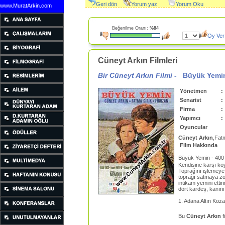
Geri dön
Yorum yaz
Yorum Oku
www.MuratArkin.com
Beğenilme Oranı:
%84
Oy Ver
Cüneyt Arkın Filmleri
Bir Cüneyt Arkın Filmi -
Büyük Yemi
Yönetmen
:
Senarist
:
Firma
:
Yapımcı
:
Oyuncular
Cüneyt Arkın
,Fatm
Film Hakkında
Büyük Yemin - 400
Kendisine karşı koy
Toprağını işlemeye
toprağı satmaya zo
intikam yemini etti
dört kardeş, kanını 
1. Adana Altın Koza
Bu
Cüneyt Arkın
f