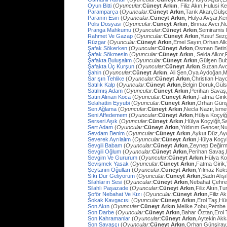
Oyun Bitti
(
Oyuncular:
Cüneyt Arkın
, Filiz Akın,Hulusi
Paramparça
(
Oyuncular:
Cüneyt Arkın
,Tarık Akan,Gülş
Paranın Esiri
(
Oyuncular:
Cüneyt Arkın
, Hülya Avşar,Ke
Polis Dosyası
(
Oyuncular:
Cüneyt Arkın
, Binnaz Avcı,Nu
Pranga Mahkumu
(
Oyuncular:
Cüneyt Arkın
,Semiramis
Rahmet Ve Gazap
(
Oyuncular:
Cüneyt Arkın
,Yusuf Sezg
Rüzgar
(
Oyuncular:
Cüneyt Arkın
,Emel Sayın,Orhan Al
Şafak Sökerken
(
Oyuncular:
Cüneyt Arkın
,Osman Betin
Şafak Sökmesin
(
Oyuncular:
Cüneyt Arkın
, Selda Alkor
Şafakta Buluşalım
(
Oyuncular:
Cüneyt Arkın
,Gülşen Bub
Şafakta Üç Kurşun
(
Oyuncular:
Cüneyt Arkın
,Suzan Avc
Şahin
(
Oyuncular:
Cüneyt Arkın
, Ali Şen,Oya Aydoğan,
Sarışın Tehlike
(
Oyuncular:
Cüneyt Arkın
,Christian Hay
Satılık Kalp
(
Oyuncular:
Cüneyt Arkın
,Belgin Doruk,Gül
Satılmış Adam
(
Oyuncular:
Cüneyt Arkın
,Perihan Savaş
Satın Alınan Koca
(
Oyuncular:
Cüneyt Arkın
,Fatma Giri
Selahattin Eyyubi
(
Oyuncular:
Cüneyt Arkın
,Orhan Günşi
Sen Ağlama
(
Oyuncular:
Cüneyt Arkın
,Necla Nazır,İsm
Seni Affedemem
(
Oyuncular:
Cüneyt Arkın
,Hülya Koçyiği
Serseri Aşık
(
Oyuncular:
Cüneyt Arkın
,Hülya Koçyiğit,Sa
Sert Adam
(
Oyuncular:
Cüneyt Arkın
,Yıldırım Gencer,N
Sevdam Benim
(
Oyuncular:
Cüneyt Arkın
,Aykut Düz,Ay
Severek Ayrılalım
(
Oyuncular:
Cüneyt Arkın
,Hülya Koçyi
Sevgili Babam
(
Oyuncular:
Cüneyt Arkın
,Zeynep Değirm
Sevgili Oğlum
(
Oyuncular:
Cüneyt Arkın
,Perihan Savaş,
Sevgim Ve Gururum
(
Oyuncular:
Cüneyt Arkın
,Hülya Ko
Sevişmek Yasak
(
Oyuncular:
Cüneyt Arkın
,Fatma Girik
Şeytanın Oğulları
(
Oyuncular:
Cüneyt Arkın
,Yılmaz Köks
Sıkı Dur Geliyorum
(
Oyuncular:
Cüneyt Arkın
,Sadri Alış
Silahların Sesi
(
Oyuncular:
Cüneyt Arkın
,Nebahat Çehre
Silahlı Paşazade
(
Oyuncular:
Cüneyt Arkın
,Filiz Akın,
Şoför Nebahat Ve Kızı
(
Oyuncular:
Cüneyt Arkın
,Filiz 
Sokak Kavgacısı
(
Oyuncular:
Cüneyt Arkın
,Erol Taş,H
Son Akın
(
Oyuncular:
Cüneyt Arkın
,Melike Zobu,Pembe 
Son Darbe
(
Oyuncular:
Cüneyt Arkın
,Bahar Öztan,Erol 
Son Kahramanlar
(
Oyuncular:
Cüneyt Arkın
,Aytekin Ak
Son Savaşçı
(
Oyuncular:
Cüneyt Arkın
,Orhan Günşiray