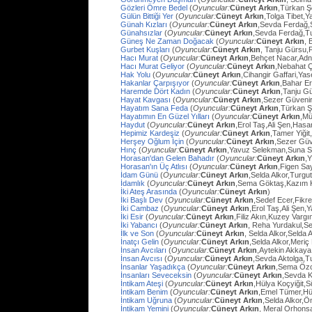
Gözleri Ömre Bedel
(
Oyuncular:
Cüneyt Arkın
,Türkan Ş
Gülün Bittiği Yer
(
Oyuncular:
Cüneyt Arkın
,Tolga Tibet,Y
Günah Kızları
(
Oyuncular:
Cüneyt Arkın
,Sevda Ferdağ,
Günahsızlar
(
Oyuncular:
Cüneyt Arkın
,Sevda Ferdağ,T
Güneş Ne Zaman Doğacak
(
Oyuncular:
Cüneyt Arkın
, 
Gurbet Kuşları
(
Oyuncular:
Cüneyt Arkın
, Tanju Gürsu,
Hacı Murat
(
Oyuncular:
Cüneyt Arkın
,Behçet Nacar,Adn
Hacı Murat Geliyor
(
Oyuncular:
Cüneyt Arkın
,Nebahat Ç
Hak Yolu
(
Oyuncular:
Cüneyt Arkın
,Cihangir Gaffari,Yas
Hakanlar Çarpışıyor
(
Oyuncular:
Cüneyt Arkın
,Bahar E
Haremde Dört Kadın
(
Oyuncular:
Cüneyt Arkın
,Tanju G
Hayat Kavgası
(
Oyuncular:
Cüneyt Arkın
,Sezer Güvenir
Hayatım Sana Feda
(
Oyuncular:
Cüneyt Arkın
,Türkan Ş
Hayatımın En Güzel Yılları
(
Oyuncular:
Cüneyt Arkın
,Mü
Haydut
(
Oyuncular:
Cüneyt Arkın
,Erol Taş,Ali Şen,Hasa
Hepimiz Kardeşiz
(
Oyuncular:
Cüneyt Arkın
,Tamer Yiğit
Herşey Oğlum İçin
(
Oyuncular:
Cüneyt Arkın
,Sezer Güv
Hınç
(
Oyuncular:
Cüneyt Arkın
,Yavuz Selekman,Suna Se
Horasan'dan Gelen Bahadır
(
Oyuncular:
Cüneyt Arkın
,
Horasan'ın Üç Atlısı
(
Oyuncular:
Cüneyt Arkın
,Figen Sa
İdam Günü
(
Oyuncular:
Cüneyt Arkın
,Selda Alkor,Turg
İdamlık
(
Oyuncular:
Cüneyt Arkın
,Sema Göktaş,Kazım K
İki Ateş Arasında
(
Oyuncular:
Cüneyt Arkın
)
İki Başlı Dev
(
Oyuncular:
Cüneyt Arkın
,Sedef Ecer,Fikr
İki Cambaz
(
Oyuncular:
Cüneyt Arkın
,Erol Taş,Ali Şen,Y
İki Esir
(
Oyuncular:
Cüneyt Arkın
,Filiz Akın,Kuzey Varg
İki Yabancı
(
Oyuncular:
Cüneyt Arkın
, Reha Yurdakul,S
İlk ve Son
(
Oyuncular:
Cüneyt Arkın
, Selda Alkor,Selda A
İnatçı Gelin
(
Oyuncular:
Cüneyt Arkın
,Selda Alkor,Meri
İnsan Avcıları
(
Oyuncular:
Cüneyt Arkın
,Aytekin Akkaya
İnsan Avcısı
(
Oyuncular:
Cüneyt Arkın
,Sevda Aktolga,T
İnsanlar Yaşadıkça
(
Oyuncular:
Cüneyt Arkın
,Sema Öz
İnsanları Seveceksin
(
Oyuncular:
Cüneyt Arkın
,Sevda 
İntikam Ateşi
(
Oyuncular:
Cüneyt Arkın
,Hülya Koçyiğit,
İntikam Benim
(
Oyuncular:
Cüneyt Arkın
,Emel Tümer,Hü
İntikam Uğruna
(
Oyuncular:
Cüneyt Arkın
,Selda Alkor,
İntikam Yemini
(
Oyuncular:
Cüneyt Arkın
, Meral Orhons