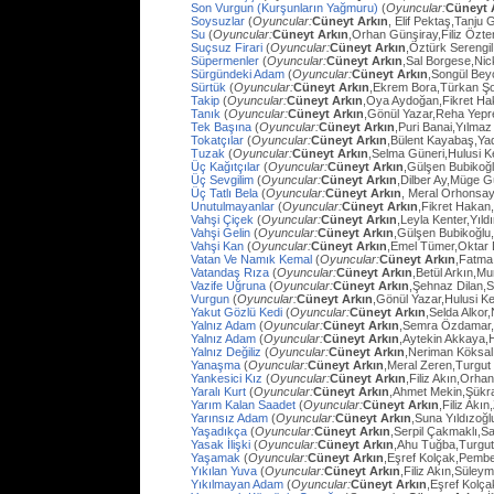
Son Vurgun (Kurşunların Yağmuru)
(
Oyuncular:
Cüneyt 
Soysuzlar
(
Oyuncular:
Cüneyt Arkın
, Elif Pektaş,Tanju
Su
(
Oyuncular:
Cüneyt Arkın
,Orhan Günşiray,Filiz Özt
Suçsuz Firari
(
Oyuncular:
Cüneyt Arkın
,Öztürk Serengil
Süpermenler
(
Oyuncular:
Cüneyt Arkın
,Sal Borgese,Ni
Sürgündeki Adam
(
Oyuncular:
Cüneyt Arkın
,Songül Bey
Sürtük
(
Oyuncular:
Cüneyt Arkın
,Ekrem Bora,Türkan Ş
Takip
(
Oyuncular:
Cüneyt Arkın
,Oya Aydoğan,Fikret Ha
Tanık
(
Oyuncular:
Cüneyt Arkın
,Gönül Yazar,Reha Yep
Tek Başına
(
Oyuncular:
Cüneyt Arkın
,Puri Banai,Yılma
Tokatçılar
(
Oyuncular:
Cüneyt Arkın
,Bülent Kayabaş,Ya
Tuzak
(
Oyuncular:
Cüneyt Arkın
,Selma Güneri,Hulusi Ke
Üç Kağıtçılar
(
Oyuncular:
Cüneyt Arkın
,Gülşen Bubikoğ
Üç Sevgilim
(
Oyuncular:
Cüneyt Arkın
,Dilber Ay,Müge Gü
Üç Tatlı Bela
(
Oyuncular:
Cüneyt Arkın
, Meral Orhonsay
Unutulmayanlar
(
Oyuncular:
Cüneyt Arkın
,Fikret Hakan
Vahşi Çiçek
(
Oyuncular:
Cüneyt Arkın
,Leyla Kenter,Yıl
Vahşi Gelin
(
Oyuncular:
Cüneyt Arkın
,Gülşen Bubikoğlu
Vahşi Kan
(
Oyuncular:
Cüneyt Arkın
,Emel Tümer,Oktar
Vatan Ve Namık Kemal
(
Oyuncular:
Cüneyt Arkın
,Fatma 
Vatandaş Rıza
(
Oyuncular:
Cüneyt Arkın
,Betül Arkın,M
Vazife Uğruna
(
Oyuncular:
Cüneyt Arkın
,Şehnaz Dilan,Sa
Vurgun
(
Oyuncular:
Cüneyt Arkın
,Gönül Yazar,Hulusi K
Yakut Gözlü Kedi
(
Oyuncular:
Cüneyt Arkın
,Selda Alkor
Yalnız Adam
(
Oyuncular:
Cüneyt Arkın
,Semra Özdamar,
Yalnız Adam
(
Oyuncular:
Cüneyt Arkın
,Aytekin Akkaya,
Yalnız Değiliz
(
Oyuncular:
Cüneyt Arkın
,Neriman Köksal
Yanaşma
(
Oyuncular:
Cüneyt Arkın
,Meral Zeren,Turgut
Yankesici Kız
(
Oyuncular:
Cüneyt Arkın
,Filiz Akın,Orhan
Yaralı Kurt
(
Oyuncular:
Cüneyt Arkın
,Ahmet Mekin,Şükr
Yarım Kalan Saadet
(
Oyuncular:
Cüneyt Arkın
,Filiz Akı
Yarınsız Adam
(
Oyuncular:
Cüneyt Arkın
,Suna Yıldızoğl
Yaşadıkça
(
Oyuncular:
Cüneyt Arkın
,Serpil Çakmaklı,Sa
Yasak İlişki
(
Oyuncular:
Cüneyt Arkın
,Ahu Tuğba,Turgu
Yaşamak
(
Oyuncular:
Cüneyt Arkın
,Eşref Kolçak,Pembe
Yıkılan Yuva
(
Oyuncular:
Cüneyt Arkın
,Filiz Akın,Süley
Yıkılmayan Adam
(
Oyuncular:
Cüneyt Arkın
,Eşref Kolç