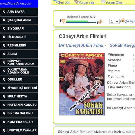
Geri dön
Yorum yaz
Yorum Oku
www.MuratArkin.com
Beğenilme Oranı:
%72
Oy Ver
Cüneyt Arkın Filmleri
Bir Cüneyt Arkın Filmi -
Sokak Kavga
Yönetmen
:
Senarist
:
Firma
:
Yapımcı
:
Oyuncular
Cüneyt Arkın
,Ero
Film Hakkında
Sokak Kavgacısı -
film konusu bulunm
Bu
Cüneyt Arkın
f
Cüneyt Arkın filmlerini sizlere daha hızlı sunabil