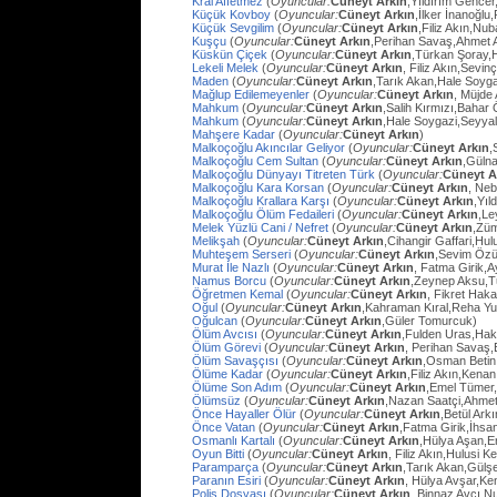
Kral Affetmez
(
Oyuncular:
Cüneyt Arkın
,Yıldırım Gencer
Küçük Kovboy
(
Oyuncular:
Cüneyt Arkın
,İlker İnanoğlu,
Küçük Sevgilim
(
Oyuncular:
Cüneyt Arkın
,Filiz Akın,Nu
Kuşçu
(
Oyuncular:
Cüneyt Arkın
,Perihan Savaş,Ahmet
Küskün Çiçek
(
Oyuncular:
Cüneyt Arkın
,Türkan Şoray,
Lekeli Melek
(
Oyuncular:
Cüneyt Arkın
, Filiz Akın,Sevi
Maden
(
Oyuncular:
Cüneyt Arkın
,Tarık Akan,Hale Soyg
Mağlup Edilemeyenler
(
Oyuncular:
Cüneyt Arkın
, Müjde 
Mahkum
(
Oyuncular:
Cüneyt Arkın
,Salih Kırmızı,Bahar
Mahkum
(
Oyuncular:
Cüneyt Arkın
,Hale Soygazi,Seyyal
Mahşere Kadar
(
Oyuncular:
Cüneyt Arkın
)
Malkoçoğlu Akıncılar Geliyor
(
Oyuncular:
Cüneyt Arkın
,
Malkoçoğlu Cem Sultan
(
Oyuncular:
Cüneyt Arkın
,Gülna
Malkoçoğlu Dünyayı Titreten Türk
(
Oyuncular:
Cüneyt A
Malkoçoğlu Kara Korsan
(
Oyuncular:
Cüneyt Arkın
, Ne
Malkoçoğlu Krallara Karşı
(
Oyuncular:
Cüneyt Arkın
,Yıl
Malkoçoğlu Ölüm Fedaileri
(
Oyuncular:
Cüneyt Arkın
,Le
Melek Yüzlü Cani / Nefret
(
Oyuncular:
Cüneyt Arkın
,Züm
Melikşah
(
Oyuncular:
Cüneyt Arkın
,Cihangir Gaffari,H
Muhteşem Serseri
(
Oyuncular:
Cüneyt Arkın
,Sevim Özü
Murat İle Nazlı
(
Oyuncular:
Cüneyt Arkın
, Fatma Girik,
Namus Borcu
(
Oyuncular:
Cüneyt Arkın
,Zeynep Aksu,T
Öğretmen Kemal
(
Oyuncular:
Cüneyt Arkın
, Fikret Hak
Oğul
(
Oyuncular:
Cüneyt Arkın
,Kahraman Kıral,Reha Yu
Oğulcan
(
Oyuncular:
Cüneyt Arkın
,Güler Tomurcuk)
Ölüm Avcısı
(
Oyuncular:
Cüneyt Arkın
,Fulden Uras,Hak
Ölüm Görevi
(
Oyuncular:
Cüneyt Arkın
, Perihan Savaş,
Ölüm Savaşçısı
(
Oyuncular:
Cüneyt Arkın
,Osman Betin
Ölüme Kadar
(
Oyuncular:
Cüneyt Arkın
,Filiz Akın,Kena
Ölüme Son Adım
(
Oyuncular:
Cüneyt Arkın
,Emel Tümer,
Ölümsüz
(
Oyuncular:
Cüneyt Arkın
,Nazan Saatçi,Ahmet
Önce Hayaller Ölür
(
Oyuncular:
Cüneyt Arkın
,Betül Ark
Önce Vatan
(
Oyuncular:
Cüneyt Arkın
,Fatma Girik,İhs
Osmanlı Kartalı
(
Oyuncular:
Cüneyt Arkın
,Hülya Aşan,E
Oyun Bitti
(
Oyuncular:
Cüneyt Arkın
, Filiz Akın,Hulusi
Paramparça
(
Oyuncular:
Cüneyt Arkın
,Tarık Akan,Gülş
Paranın Esiri
(
Oyuncular:
Cüneyt Arkın
, Hülya Avşar,Ke
Polis Dosyası
(
Oyuncular:
Cüneyt Arkın
, Binnaz Avcı,Nu