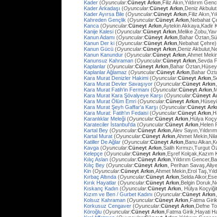
Kader
(
Oyuncular:
Cüneyt Arkın
,Filiz Akın,Yıldırım Gen
Kader Arkadaşı
(
Oyuncular:
Cüneyt Arkın
,Deniz Akbulut
Kader Ayırsa Bile
(
Oyuncular:
Cüneyt Arkın
,Filiz Akın,Y
Kahreden Gençlik
(
Oyuncular:
Cüneyt Arkın
,Nebahat Çe
Kanca
(
Oyuncular:
Cüneyt Arkın
,Aytekin Akkaya,Kadir 
Kanije Kalesi
(
Oyuncular:
Cüneyt Arkın
,Melike Zobu,Ya
Kanun Adamı
(
Oyuncular:
Cüneyt Arkın
,Bahar Öztan,S
Kanun Der ki
(
Oyuncular:
Cüneyt Arkın
,Nebahat Çehre)
Kanun Gücü
(
Oyuncular:
Cüneyt Arkın
,Deniz Akbulut,N
Kanun Kanundur
(
Oyuncular:
Cüneyt Arkın
,Ahmet Meki
Kanunsuz Kahraman
(
Oyuncular:
Cüneyt Arkın
,Sevda F
Kaplanlar
(
Oyuncular:
Cüneyt Arkın
,Bahar Öztan,Hüsey
Kaplanlar Ağlamaz
(
Oyuncular:
Cüneyt Arkın
,Bahar Özt
Kara Murat Denizler Hakimi
(
Oyuncular:
Cüneyt Arkın
,S
Kara Murat Devler Savaşıyor
(
Oyuncular:
Cüneyt Arkın
Kara Murat Fatih'in Fermanı
(
Oyuncular:
Cüneyt Arkın
,
Kara Murat Kara Şövalyeye Karşı
(
Oyuncular:
Cüneyt A
Kara Murat Ölüm Emri
(
Oyuncular:
Cüneyt Arkın
,Hüseyi
Kara Murat Şeyh Gaffar'a Karşı
(
Oyuncular:
Cüneyt Ark
Kara Murat: Fatih'ın Fedaisi
(
Oyuncular:
Cüneyt Arkın
,H
Karanlıklar Meleği
(
Oyuncular:
Cüneyt Arkın
,Hülya Koçy
Karateciler İstanbul'da
(
Oyuncular:
Cüneyt Arkın
,Helen 
Kartal Bey
(
Oyuncular:
Cüneyt Arkın
,Alev Sayın,Yıldırı
Kartal Murat
(
Oyuncular:
Cüneyt Arkın
,Ahmet Mekin,Nil
Katiller De Ağlar
(
Oyuncular:
Cüneyt Arkın
,Banu Alkan,K
Kavga
(
Oyuncular:
Cüneyt Arkın
,Salih Kırmızı,Turgut 
Kelepçe
(
Oyuncular:
Cüneyt Arkın
,Eşref Kolçak,Kazım 
Kılıç Aslan
(
Oyuncular:
Cüneyt Arkın
,Yıldırım Gencer,B
Kılıç Bey
(
Oyuncular:
Cüneyt Arkın
, Perihan Savaş,Aliye
Kin
(
Oyuncular:
Cüneyt Arkın
,Ahmet Mekin,Erol Taş,Yıl
Kırbaç Altında
(
Oyuncular:
Cüneyt Arkın
,Selda Alkor,Ese
Kırık Hayatlar
(
Oyuncular:
Cüneyt Arkın
,Belgin Doruk,
Kıskanç Kadın
(
Oyuncular:
Cüneyt Arkın
, Hülya Koçyiği
Kızım ve Ben / Gurbet Kadını
(
Oyuncular:
Cüneyt Arkın
Kolsuz Kahraman
(
Oyuncular:
Cüneyt Arkın
,Fatma Giri
Korkusuz Cengaver
(
Oyuncular:
Cüneyt Arkın
,Defne To
Köroğlu
(
Oyuncular:
Cüneyt Arkın
,Fatma Girik,Hayati 