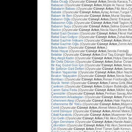
Baba Ocağı
(
Oyuncular:
Cüneyt Arkın
,Sevda Karaca,Tu
Babacan
(
Oyuncular:
Cüneyt Arkın
,Müjde Ar,Yavuz Sel
Babaların Babası
(
Oyuncular:
Cüneyt Arkın
,Filiz Akın,
Babalık
(
Oyuncular:
Cüneyt Arkın
,Aytaç Arman,Turgut 
Babam Ve Ben
(
Oyuncular:
Cüneyt Arkın
,Murat Soydan,
Babanın Oğlu
(
Oyuncular:
Cüneyt Arkın
,Deniz Erkanat,
Babasının Oğlu
(
Oyuncular:
Cüneyt Arkın
,Halil Taşkın,
Babanın Suçu
(
Oyuncular:
Cüneyt Arkın
,Selma Güneri,E
Baskın
(
Oyuncular:
Cüneyt Arkın
,Necla Nazır,Ekrem Bo
Battal Gazi Destanı
(
Oyuncular:
Cüneyt Arkın
,Fikret H
Battal Gazi Geliyor
(
Oyuncular:
Cüneyt Arkın
,Zuhal Akt
Battal Gazi'nin İntikamı
(
Oyuncular:
Cüneyt Arkın
,Meral 
Battal Gazi'nin Oğlu
(
Oyuncular:
Cüneyt Arkın
,Zerrin Arb
Bela Adamı
(
Oyuncular:
Cüneyt Arkın
,)
Belalı Hayat
(
Oyuncular:
Cüneyt Arkın
,Sevda Ferdağ)
Belalılar
(
Oyuncular:
Cüneyt Arkın
,Erol Taş,Güngör Bay
Beş Ateşli Kadın
(
Oyuncular:
Cüneyt Arkın
,Hülya Darca
Bin Defa Ölürüm
(
Oyuncular:
Cüneyt Arkın
,Bahar Öztan
Bir Kaç Güzel Gün İçin
(
Oyuncular:
Cüneyt Arkın
,Necla
Bir Şoförün Gizli Defteri
(
Oyuncular:
Cüneyt Arkın
,Sema
Bırakın Yaşasınlar
(
Oyuncular:
Cüneyt Arkın
,Bilun Nazl
Bırakın Yaşayalım
(
Oyuncular:
Cüneyt Arkın
,Necla Nazı
Bombacı
(
Oyuncular:
Cüneyt Arkın
,Renan Fosforoğlu,M
Büyük Yemin
(
Oyuncular:
Cüneyt Arkın
,Fatma Girik,Bilal
Canikom
(
Oyuncular:
Cüneyt Arkın
,Gülşen Bubikoğlu,Al
Canım Sana Feda
(
Oyuncular:
Cüneyt Arkın
,Nilüfer Ay
Çaresizler
(
Oyuncular:
Cüneyt Arkın
,Perihan Savaş,Ahme
Cehennem Arkadaşları
(
Oyuncular:
Cüneyt Arkın
,Pervi
Cehennem Ateşi
(
Oyuncular:
Cüneyt Arkın
,Hale Haykır
Cehenneme Bir Yolcu
(
Oyuncular:
Cüneyt Arkın
,Müşerre
Cemil
(
Oyuncular:
Cüneyt Arkın
,Ahmet Mekin,Eşref Kolç
Cemil Dönüyor
(
Oyuncular:
Cüneyt Arkın
,Ahmet Mekin,
Cibali Karakolu
(
Oyuncular:
Cüneyt Arkın
,Muammer Kara
Cici Gelin
(
Oyuncular:
Cüneyt Arkın
,Filiz Akın,Öztürk S
Çılgın Dershane
(
Oyuncular:
Cüneyt Arkın
,Hande Ataizi
Çıtkırıldım
(
Oyuncular:
Cüneyt Arkın
,Filiz Akın,Semira
Çöl
(
Oyuncular:
Cüneyt Arkın
,Emel Tümer,Salih Kırmızı