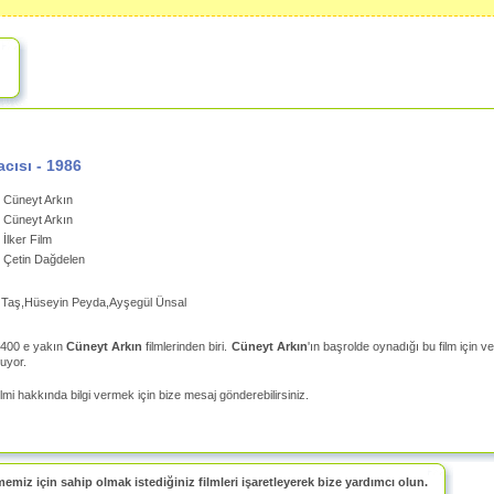
cısı
-
1986
Cüneyt Arkın
Cüneyt Arkın
İlker Film
Çetin Dağdelen
l Taş,Hüseyin Peyda,Ayşegül Ünsal
 400 e yakın
Cüneyt Arkın
filmlerinden biri.
Cüneyt Arkın
'ın başrolde oynadığı bu film için v
uyor.
ilmi hakkında bilgi vermek için bize mesaj gönderebilirsiniz.
memiz için sahip olmak istediğiniz filmleri işaretleyerek bize yardımcı olun.