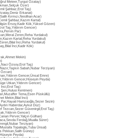
ğrul Meteer,Turgut Özatay)
ekman,Selçuk Özer)
Cemil Şahbaz,Erol Taş)
Özatay,Deniz Erkanat)
Salih Kırmızı,Neslihan Acar)
Cemil Şahbaz,Kazım Kartal)
Nilgün Ersoy,Kadir Kök,Yüksel Gözen)
rol Taş,Yıldırım Gencer)
ra,Pervin Par)
akan,Meral Zeren,Reha Yurdakul)
an,Kazım Kartal,Reha Yurdakul)
Zeren,Bilal İnci,Reha Yurdakul)
aş,Bilal İnci,Kadir Kök)
rak,Ahmet Mekin)
n)
,Naci Özsoy,Erol Taş)
 Nazır,Taşkın Sabah,Nubar Terziyan)
 Özcan)
ıhan,Yıldırım Gencer,Ünsal Emre)
r,Yıldırım Gencer,Hüseyin Peyda)
üge Utkan,Yıldırım Gencer)
 İnci,Erol Taş)
i Şen,Hulusi Kentmen)
dan,Muzaffer Tema,Esen Püsküllü)
t Mekin,Bilal İnci)
n Par,Hayati Hamzaoğlu,Sezer Sezin)
,Aydın Haberdar,Aykut Düz)
f Tezcan,Sezer Güvenirgil,Erol Taş)
ak,Yıldırım Gencer)
Canan Perver,Yalçın Gülhan)
ca,Sevda Ferdağ,Mualla Sürer)
erengil,Nubar Terziyan)
,Mustafa Topaloglu,Tuba Ünsal)
mis Pekkan,Salih Güney)
,Hüseyin Peyda)