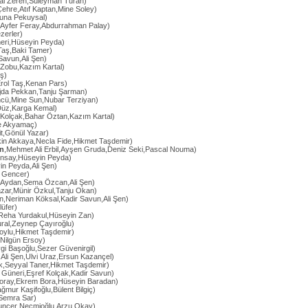
al Zeren,Süleyman Turan)
ehre,Atıf Kaptan,Mine Soley)
Suna Pekuysal)
,Ayfer Feray,Abdurrahman Palay)
zerler)
eri,Hüseyin Peyda)
Taş,Baki Tamer)
 Savun,Ali Şen)
 Zobu,Kazım Kartal)
ş)
Erol Taş,Kenan Pars)
Ajda Pekkan,Tanju Şarman)
ncü,Mine Sun,Nubar Terziyan)
Düz,Karga Kemal)
f Kolçak,Bahar Öztan,Kazım Kartal)
e Akyamaç)
it,Gönül Yazar)
kin Akkaya,Necla Fide,Hikmet Taşdemir)
ın
,Mehmet Ali Erbil,Ayşen Gruda,Deniz Seki,Pascal Nouma)
onsay,Hüseyin Peyda)
in Peyda,Ali Şen)
m Gencer)
 Aydan,Sema Özcan,Ali Şen)
azar,Münir Özkul,Tanju Okan)
kın,Neriman Köksal,Kadir Savun,Ali Şen)
lüfer)
,Reha Yurdakul,Hüseyin Zan)
ural,Zeynep Çayıroğlu)
oylu,Hikmet Taşdemir)
,Nilgün Ersoy)
gi Başoğlu,Sezer Güvenirgil)
r,Ali Şen,Ulvi Uraz,Ersun Kazançel)
ik,Seyyal Taner,Hikmet Taşdemir)
 Güneri,Eşref Kolçak,Kadir Savun)
oray,Ekrem Bora,Hüseyin Baradan)
ağmur Kaşifoğlu,Bülent Bilgiç)
Semra Sar)
uncer Necmioğlu,Arzu Okay)