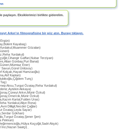
yın
e paylaşın. Eksiklerimizi birlikte giderelim.
üneyt Arkın'ın filmografisine bir göz atın. Burayı tıklayın.
 Ergün)
ray,Bülent Kayabaş)
 Yurdakul,Muammer Gözalan)
Güneri)
iz,Reha Yurdakul)
çyiğit,Cihangir Gaffari,Nubar Terziyan)
re,Altan Günbay,Puri Banai)
a Güneri,Mümtaz Ener)
dir Savun,Gürel Ünlüsoy)
ef Kolçak,Hayati Hamzaoğlu)
na,Atıf Kaptan)
Bubikoğlu,Çiğdem Tunç)
 Taş)
ynep Aksu,Turgut Özatay,Reha Yurdakul)
rdeniz,Aytekin Akkaya)
Şoray,Cüneyt Arkın,Münir Özkul)
Şoray,Ömercik,Münir Özkul)
a,Kazım Kartal,Fulden Uras)
Reha Yurdakul,Aliye Rona)
,Avni Dilligil,Necdet Çağlar)
ut Özatay,Leyla Sayar)
zı,Serdar Gökhan)
ğlu,Turgut Özatay,Şener Şen)
da Pekkan)
eğirmencioğlu,Hülya Koçyiğit,Sadri Alışık)
al İnci,Nazan Saatçi)