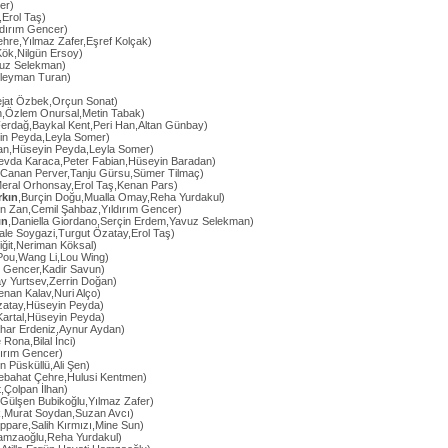
cer)
,Erol Taş)
ıldırım Gencer)
hre,Yılmaz Zafer,Eşref Kolçak)
Kök,Nilgün Ersoy)
vuz Selekman)
üleyman Turan)
ejat Özbek,Orçun Sonat)
n,Özlem Onursal,Metin Tabak)
erdağ,Baykal Kent,Peri Han,Altan Günbay)
in Peyda,Leyla Somer)
an,Hüseyin Peyda,Leyla Somer)
evda Karaca,Peter Fabian,Hüseyin Baradan)
,Canan Perver,Tanju Gürsu,Sümer Tilmaç)
Meral Orhonsay,Erol Taş,Kenan Pars)
rkın
,Burçin Doğu,Mualla Omay,Reha Yurdakul)
n Zan,Cemil Şahbaz,Yıldırım Gencer)
ın
,Daniella Giordano,Serçin Erdem,Yavuz Selekman)
ale Soygazi,Turgut Özatay,Erol Taş)
iğit,Neriman Köksal)
Pou,Wang Li,Lou Wing)
m Gencer,Kadir Savun)
ay Yurtsev,Zerrin Doğan)
enan Kalav,Nuri Alço)
Özatay,Hüseyin Peyda)
Kartal,Hüseyin Peyda)
ahar Erdeniz,Aynur Aydan)
 Rona,Bilal İnci)
dırım Gencer)
n Püsküllü,Ali Şen)
Nebahat Çehre,Hulusi Kentmen)
t,Çolpan İlhan)
,Gülşen Bubikoğlu,Yılmaz Zafer)
k,Murat Soydan,Suzan Avcı)
ppare,Salih Kırmızı,Mine Sun)
Hamzaoğlu,Reha Yurdakul)