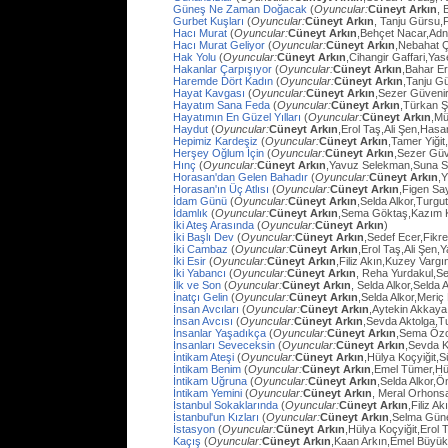
Güneş Ne Zaman Doğacak
(
Oyuncular:
Cüneyt Arkın
, 
Gurbet Kuşları
(
Oyuncular:
Cüneyt Arkın
, Tanju Gürsu,
Hacı Murat
(
Oyuncular:
Cüneyt Arkın
,Behçet Nacar,Adn
Hacı Murat Geliyor
(
Oyuncular:
Cüneyt Arkın
,Nebahat Ç
Hak Yolu
(
Oyuncular:
Cüneyt Arkın
,Cihangir Gaffari,Yas
Hakanlar Çarpışıyor
(
Oyuncular:
Cüneyt Arkın
,Bahar E
Haremde Dört Kadın
(
Oyuncular:
Cüneyt Arkın
,Tanju G
Hayat Kavgası
(
Oyuncular:
Cüneyt Arkın
,Sezer Güvenir
Hayatım Sana Feda
(
Oyuncular:
Cüneyt Arkın
,Türkan Ş
Hayatımın En Güzel Yılları
(
Oyuncular:
Cüneyt Arkın
,Mü
Haydut
(
Oyuncular:
Cüneyt Arkın
,Erol Taş,Ali Şen,Hasa
Hepimiz Kardeşiz
(
Oyuncular:
Cüneyt Arkın
,Tamer Yiğit
Herşey Oğlum İçin
(
Oyuncular:
Cüneyt Arkın
,Sezer Güv
Hınç
(
Oyuncular:
Cüneyt Arkın
,Yavuz Selekman,Suna Se
Horasan'dan Gelen Bahadır
(
Oyuncular:
Cüneyt Arkın
,
Horasan'ın Üç Atlısı
(
Oyuncular:
Cüneyt Arkın
,Figen Sa
İdam Günü
(
Oyuncular:
Cüneyt Arkın
,Selda Alkor,Turg
İdamlık
(
Oyuncular:
Cüneyt Arkın
,Sema Göktaş,Kazım K
İki Ateş Arasında
(
Oyuncular:
Cüneyt Arkın
)
İki Başlı Dev
(
Oyuncular:
Cüneyt Arkın
,Sedef Ecer,Fikr
İki Cambaz
(
Oyuncular:
Cüneyt Arkın
,Erol Taş,Ali Şen,Y
İki Esir
(
Oyuncular:
Cüneyt Arkın
,Filiz Akın,Kuzey Varg
İki Yabancı
(
Oyuncular:
Cüneyt Arkın
, Reha Yurdakul,S
İlk ve Son
(
Oyuncular:
Cüneyt Arkın
, Selda Alkor,Selda A
İnatçı Gelin
(
Oyuncular:
Cüneyt Arkın
,Selda Alkor,Meri
İnsan Avcıları
(
Oyuncular:
Cüneyt Arkın
,Aytekin Akkaya
İnsan Avcısı
(
Oyuncular:
Cüneyt Arkın
,Sevda Aktolga,T
İnsanlar Yaşadıkça
(
Oyuncular:
Cüneyt Arkın
,Sema Öz
İnsanları Seveceksin
(
Oyuncular:
Cüneyt Arkın
,Sevda 
İntikam Ateşi
(
Oyuncular:
Cüneyt Arkın
,Hülya Koçyiğit,
İntikam Benim
(
Oyuncular:
Cüneyt Arkın
,Emel Tümer,Hü
İntikam Uğruna
(
Oyuncular:
Cüneyt Arkın
,Selda Alkor,
İntikam Yemini
(
Oyuncular:
Cüneyt Arkın
, Meral Orhons
İstanbul Sokaklarında
(
Oyuncular:
Cüneyt Arkın
,Filiz A
İstanbul'un Kızları
(
Oyuncular:
Cüneyt Arkın
,Selma Güne
İstasyon
(
Oyuncular:
Cüneyt Arkın
,Hülya Koçyiğit,Erol
Kaçış
(
Oyuncular:
Cüneyt Arkın
,Kaan Arkın,Emel Büyü