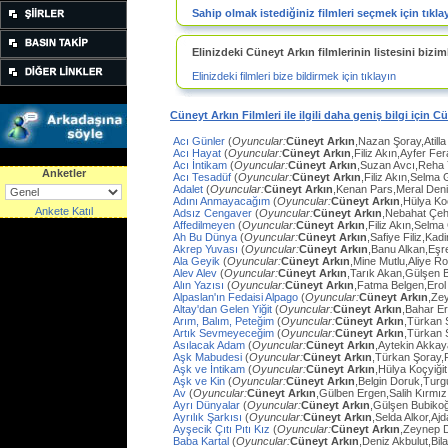
Sahip olmak istediğiniz filmleri seçmek için tıkla
Elinizdeki Cüneyt Arkın filmlerinin listesini biziml
Elinizdeki filmleri bize bildirmek için tıklayın
Cüneyt Arkın Filmleri ile ilgili daha geniş bilgi için C
Acı Günler
(
Oyuncular:
Cüneyt Arkın
,Nazan Şoray,Atilla
Acı Hayat
(
Oyuncular:
Cüneyt Arkın
,Filiz Akın,Ayfer Fe
Acı İntikam
(
Oyuncular:
Cüneyt Arkın
,Suzan Avcı,Reha
Anketler
Acı Tesadüf
(
Oyuncular:
Cüneyt Arkın
,Filiz Akın,Selma 
Adalet
(
Oyuncular:
Cüneyt Arkın
,Kenan Pars,Meral Den
Adını Anmayacağım
(
Oyuncular:
Cüneyt Arkın
,Hülya Ko
Ankete Katıl
Adsız Cengaver
(
Oyuncular:
Cüneyt Arkın
,Nebahat Çeh
Affedilmeyen
(
Oyuncular:
Cüneyt Arkın
,Filiz Akın,Selm
Ah Bu Dünya
(
Oyuncular:
Cüneyt Arkın
,Safiye Filiz,Ka
Akrep Yuvası
(
Oyuncular:
Cüneyt Arkın
,Banu Alkan,Eşr
Ala Geyik
(
Oyuncular:
Cüneyt Arkın
,Mine Mutlu,Aliye Ro
Alev Alev
(
Oyuncular:
Cüneyt Arkın
,Tarık Akan,Gülşen 
Alın Yazısı
(
Oyuncular:
Cüneyt Arkın
,Fatma Belgen,Erol
Alpaslan'ın Fedaisi Alpago
(
Oyuncular:
Cüneyt Arkın
,Ze
Altay'dan Gelen Yiğit
(
Oyuncular:
Cüneyt Arkın
,Bahar E
Arım, Balım, Peteğim
(
Oyuncular:
Cüneyt Arkın
,Türkan 
Artık Sevmeyeceğim
(
Oyuncular:
Cüneyt Arkın
,Türkan 
Asılacak Adam
(
Oyuncular:
Cüneyt Arkın
,Aytekin Akkay
Aşk Mabudesi
(
Oyuncular:
Cüneyt Arkın
,Türkan Şoray,
Aşk ve İntikam
(
Oyuncular:
Cüneyt Arkın
,Hülya Koçyiğit
Aşk ve Kin
(
Oyuncular:
Cüneyt Arkın
,Belgin Doruk,Turg
Av
(
Oyuncular:
Cüneyt Arkın
,Gülben Ergen,Salih Kırmı
Ayrı Dünyalar
(
Oyuncular:
Cüneyt Arkın
,Gülşen Bubiko
Ayrılık Şarkısı
(
Oyuncular:
Cüneyt Arkın
,Selda Alkor,Aj
Ayşecik Çıtı Pıtı Kız
(
Oyuncular:
Cüneyt Arkın
,Zeynep D
Baba Kartal
(
Oyuncular:
Cüneyt Arkın
,Deniz Akbulut,Bil