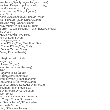
Baki Tamer,Oya Aydoğan,Turgut Özatay)
Filiz Akın,Danyal Topatan,Sevda Ferdağ)
an Mersinli,Necip Tekçe)
ehre,Erol Taş,Süheyl Eğriboz)
emin Alev)
rdeniz,Aytekin Akkaya,Hüseyin Peyda)
ürsu,Hüseyin Peyda,Nilüfer Aydan)
gil,Mine Mutlu,Önder Somer)
oray,Münir Özkul,Gülgün Erdem)
şerref Tezcan,Süleyman Turan,Bora Ayanoğlu)
n Ceylan)
,Hülya Koçyiğit,Aliye Rona)
enirgil,Kadir Savun)
len,Şükriye Atav)
Yılmaz Köksal,Tunç Oral,Figen Say)
y,Yılmaz Köksal,Tunç Oral)
ut Özatay,Zeynep Aksu)
artal,Hüseyin Peyda)
et Kuşkan,Sedef Bediz)
adigar Ejder)
ın,Hasan Ceylan)
ema Özcan,Cevat Kurtuluş)
lkor)
ç Başaran,Münir Özkul)
,Erden Alkan,Kadir Kök)
urgut Özatay,Hikmet Taşdemir)
can,Memduh Ün,Aynur Aydan)
Karaca,Turgut Özatay,Hüseyin Peyda)
Süleyman Turan,Figen Say)
seyin Peyda,Oktar Durukan)
Önder Somer)
ay,Hulusi Kentmen,Kazım Kartal)
kın,Turgut Özatay,Suzan Avcı)
ri,Sevda Ferdağ,Nilüfer Aydan)
 Taş,Leyla Somer)
kburç,Süleyman Turan)