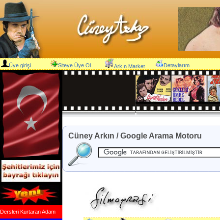
Üye girişi
Siteye Üye Ol
Detaylarım
Arkın Market
Cüney Arkın / Google Arama Motoru
Dersleri Kurtaran Adam