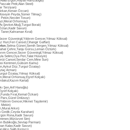
,Atilla Ergün,Hayati Hamzaoğlu)
Pascale Petit,Alan Steel)
bar Terziyan)
 Arkan,Kenan Özcan)
Hüseyin Peyda,Sümer Tilmaç)
nç Pekin,Necdet Tosun)
azi,Meral Orhonsay)
Ar,Şevket Altuğ,Turgut Boralı)
 Öztan,Kadir Savun)
 Taner,Kahraman Kıral)
Sezer Güvenirgil,Yıldırım Gencer,Yılmaz Köksal)
z Huri,Feri Cansel,Cihangir Gaffari)
rkın
,Selma Güneri,Semih Sergen,Yılmaz Köksal)
bahat Çehre,Tanju Gürsu,Leman Öztürk)
dırım Gencer,Sezer Güvenirgil,Yılmaz Köksal)
yla Selimi,Oya Peri,Talat Hüseyin)
rüt Cansel,Serdar Cem,Mine Sun)
ulusi Kentmen,Gülsüm Kamu)
n,Aykut Düz,Turgut Özatay)
Aytaç Arman)
urgut Özatay,Yılmaz Köksal)
an,Meral Orhonsay,Eşref Kolçak)
rdakul,Kazım Kartal)
kı Şen,Arif Hanoğlu)
Eşref Kolçak)
,Funda Fırat,Kemal Özkan)
n Pars,Gürel Ünlüsoy)
Yıldırım Gencer,Hikmet Taşdemir)
 Mekin)
ın,Murat Arkın)
an Gedik,Ceyda Karahan)
rgün Rona,Kadir Savun)
 Kentmen,Mürüvvet Sim)
en Bubikoğlu,Sevtap Parman)
nan Kalav,Kadir Savun)
ri Alço,Salih Kırmızı)