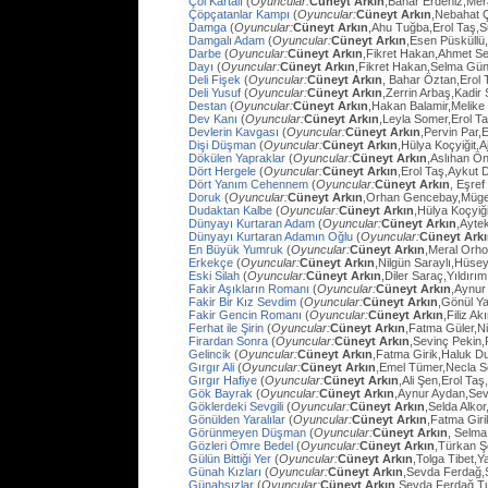
Çöl Kartalı
(
Oyuncular:
Cüneyt Arkın
,Bahar Erdeniz,Mer
Çöpçatanlar Kampı
(
Oyuncular:
Cüneyt Arkın
,Nebahat Ç
Damga
(
Oyuncular:
Cüneyt Arkın
,Ahu Tuğba,Erol Taş,
Damgalı Adam
(
Oyuncular:
Cüneyt Arkın
,Esen Püsküllü
Darbe
(
Oyuncular:
Cüneyt Arkın
,Fikret Hakan,Ahmet Se
Dayı
(
Oyuncular:
Cüneyt Arkın
,Fikret Hakan,Selma Gün
Deli Fişek
(
Oyuncular:
Cüneyt Arkın
, Bahar Öztan,Erol 
Deli Yusuf
(
Oyuncular:
Cüneyt Arkın
,Zerrin Arbaş,Kadir
Destan
(
Oyuncular:
Cüneyt Arkın
,Hakan Balamir,Melike
Dev Kanı
(
Oyuncular:
Cüneyt Arkın
,Leyla Somer,Erol Ta
Devlerin Kavgası
(
Oyuncular:
Cüneyt Arkın
,Pervin Par,
Dişi Düşman
(
Oyuncular:
Cüneyt Arkın
,Hülya Koçyiğit,
Dökülen Yapraklar
(
Oyuncular:
Cüneyt Arkın
,Aslıhan Ö
Dört Hergele
(
Oyuncular:
Cüneyt Arkın
,Erol Taş,Aykut 
Dört Yanım Cehennem
(
Oyuncular:
Cüneyt Arkın
, Eşre
Doruk
(
Oyuncular:
Cüneyt Arkın
,Orhan Gencebay,Müg
Dudaktan Kalbe
(
Oyuncular:
Cüneyt Arkın
,Hülya Koçyiğ
Dünyayı Kurtaran Adam
(
Oyuncular:
Cüneyt Arkın
,Ayte
Dünyayı Kurtaran Adamın Oğlu
(
Oyuncular:
Cüneyt Ark
En Büyük Yumruk
(
Oyuncular:
Cüneyt Arkın
,Meral Orh
Erkekçe
(
Oyuncular:
Cüneyt Arkın
,Nilgün Saraylı,Hüsey
Eski Silah
(
Oyuncular:
Cüneyt Arkın
,Diler Saraç,Yıldırı
Fakir Aşıkların Romanı
(
Oyuncular:
Cüneyt Arkın
,Aynur
Fakir Bir Kız Sevdim
(
Oyuncular:
Cüneyt Arkın
,Gönül Y
Fakir Gencin Romanı
(
Oyuncular:
Cüneyt Arkın
,Filiz A
Ferhat ile Şirin
(
Oyuncular:
Cüneyt Arkın
,Fatma Güler,Ni
Firardan Sonra
(
Oyuncular:
Cüneyt Arkın
,Sevinç Pekin
Gelincik
(
Oyuncular:
Cüneyt Arkın
,Fatma Girik,Haluk D
Gırgır Ali
(
Oyuncular:
Cüneyt Arkın
,Emel Tümer,Necla S
Gırgır Hafiye
(
Oyuncular:
Cüneyt Arkın
,Ali Şen,Erol Taş
Gök Bayrak
(
Oyuncular:
Cüneyt Arkın
,Aynur Aydan,Sev
Göklerdeki Sevgili
(
Oyuncular:
Cüneyt Arkın
,Selda Alko
Gönülden Yaralılar
(
Oyuncular:
Cüneyt Arkın
,Fatma Gir
Görünmeyen Düşman
(
Oyuncular:
Cüneyt Arkın
, Selma
Gözleri Ömre Bedel
(
Oyuncular:
Cüneyt Arkın
,Türkan Ş
Gülün Bittiği Yer
(
Oyuncular:
Cüneyt Arkın
,Tolga Tibet,Y
Günah Kızları
(
Oyuncular:
Cüneyt Arkın
,Sevda Ferdağ,
Günahsızlar
(
Oyuncular:
Cüneyt Arkın
,Sevda Ferdağ,T