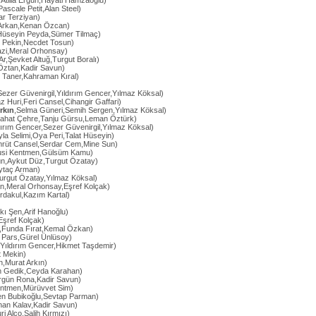
,Atilla Ergün,Hayati Hamzaoğlu)
Pascale Petit,Alan Steel)
bar Terziyan)
 Arkan,Kenan Özcan)
Hüseyin Peyda,Sümer Tilmaç)
nç Pekin,Necdet Tosun)
azi,Meral Orhonsay)
Ar,Şevket Altuğ,Turgut Boralı)
 Öztan,Kadir Savun)
 Taner,Kahraman Kıral)
Sezer Güvenirgil,Yıldırım Gencer,Yılmaz Köksal)
z Huri,Feri Cansel,Cihangir Gaffari)
rkın
,Selma Güneri,Semih Sergen,Yılmaz Köksal)
bahat Çehre,Tanju Gürsu,Leman Öztürk)
dırım Gencer,Sezer Güvenirgil,Yılmaz Köksal)
yla Selimi,Oya Peri,Talat Hüseyin)
rüt Cansel,Serdar Cem,Mine Sun)
ulusi Kentmen,Gülsüm Kamu)
n,Aykut Düz,Turgut Özatay)
Aytaç Arman)
urgut Özatay,Yılmaz Köksal)
an,Meral Orhonsay,Eşref Kolçak)
rdakul,Kazım Kartal)
kı Şen,Arif Hanoğlu)
Eşref Kolçak)
,Funda Fırat,Kemal Özkan)
n Pars,Gürel Ünlüsoy)
Yıldırım Gencer,Hikmet Taşdemir)
 Mekin)
ın,Murat Arkın)
an Gedik,Ceyda Karahan)
rgün Rona,Kadir Savun)
 Kentmen,Mürüvvet Sim)
en Bubikoğlu,Sevtap Parman)
nan Kalav,Kadir Savun)
ri Alço,Salih Kırmızı)