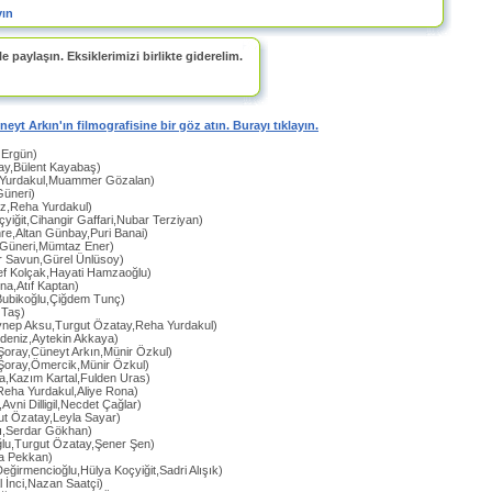
yın
e paylaşın. Eksiklerimizi birlikte giderelim.
üneyt Arkın'ın filmografisine bir göz atın. Burayı tıklayın.
 Ergün)
ray,Bülent Kayabaş)
 Yurdakul,Muammer Gözalan)
Güneri)
iz,Reha Yurdakul)
çyiğit,Cihangir Gaffari,Nubar Terziyan)
re,Altan Günbay,Puri Banai)
a Güneri,Mümtaz Ener)
dir Savun,Gürel Ünlüsoy)
ef Kolçak,Hayati Hamzaoğlu)
na,Atıf Kaptan)
Bubikoğlu,Çiğdem Tunç)
 Taş)
ynep Aksu,Turgut Özatay,Reha Yurdakul)
rdeniz,Aytekin Akkaya)
Şoray,Cüneyt Arkın,Münir Özkul)
Şoray,Ömercik,Münir Özkul)
a,Kazım Kartal,Fulden Uras)
Reha Yurdakul,Aliye Rona)
,Avni Dilligil,Necdet Çağlar)
ut Özatay,Leyla Sayar)
zı,Serdar Gökhan)
ğlu,Turgut Özatay,Şener Şen)
da Pekkan)
eğirmencioğlu,Hülya Koçyiğit,Sadri Alışık)
al İnci,Nazan Saatçi)