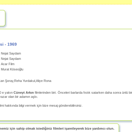
si
-
1969
Nejat Saydam
Nejat Saydam
Acar Film
Murat Köseoğlu
kan Şoray,Reha Yurdakul,Aliye Rona
0 e yakın
Cüneyt Arkın
filmlerinden biri.
Önceleri barlarda fıstık satarken daha sonra ünlü bir
 yazar olan bir adamın aşkı.
ilmi hakkında bilgi vermek için bize mesaj gönderebilirsiniz.
memiz için sahip olmak istediğiniz filmleri işaretleyerek bize yardımcı olun.