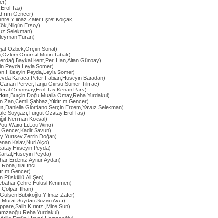
cer)
,Erol Taş)
ıldırım Gencer)
hre,Yılmaz Zafer,Eşref Kolçak)
Kök,Nilgün Ersoy)
vuz Selekman)
üleyman Turan)
ejat Özbek,Orçun Sonat)
n,Özlem Onursal,Metin Tabak)
erdağ,Baykal Kent,Peri Han,Altan Günbay)
in Peyda,Leyla Somer)
an,Hüseyin Peyda,Leyla Somer)
evda Karaca,Peter Fabian,Hüseyin Baradan)
,Canan Perver,Tanju Gürsu,Sümer Tilmaç)
Meral Orhonsay,Erol Taş,Kenan Pars)
rkın
,Burçin Doğu,Mualla Omay,Reha Yurdakul)
n Zan,Cemil Şahbaz,Yıldırım Gencer)
ın
,Daniella Giordano,Serçin Erdem,Yavuz Selekman)
ale Soygazi,Turgut Özatay,Erol Taş)
iğit,Neriman Köksal)
Pou,Wang Li,Lou Wing)
m Gencer,Kadir Savun)
ay Yurtsev,Zerrin Doğan)
enan Kalav,Nuri Alço)
Özatay,Hüseyin Peyda)
Kartal,Hüseyin Peyda)
ahar Erdeniz,Aynur Aydan)
 Rona,Bilal İnci)
dırım Gencer)
n Püsküllü,Ali Şen)
Nebahat Çehre,Hulusi Kentmen)
t,Çolpan İlhan)
,Gülşen Bubikoğlu,Yılmaz Zafer)
k,Murat Soydan,Suzan Avcı)
ppare,Salih Kırmızı,Mine Sun)
Hamzaoğlu,Reha Yurdakul)