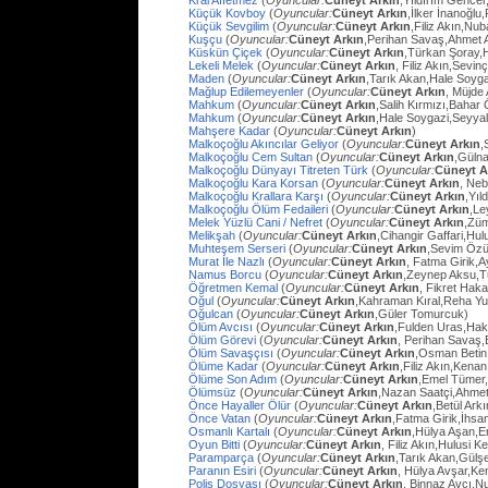
Kral Affetmez
(
Oyuncular:
Cüneyt Arkın
,Yıldırım Gencer
Küçük Kovboy
(
Oyuncular:
Cüneyt Arkın
,İlker İnanoğlu,
Küçük Sevgilim
(
Oyuncular:
Cüneyt Arkın
,Filiz Akın,Nu
Kuşçu
(
Oyuncular:
Cüneyt Arkın
,Perihan Savaş,Ahmet
Küskün Çiçek
(
Oyuncular:
Cüneyt Arkın
,Türkan Şoray,
Lekeli Melek
(
Oyuncular:
Cüneyt Arkın
, Filiz Akın,Sevi
Maden
(
Oyuncular:
Cüneyt Arkın
,Tarık Akan,Hale Soyg
Mağlup Edilemeyenler
(
Oyuncular:
Cüneyt Arkın
, Müjde 
Mahkum
(
Oyuncular:
Cüneyt Arkın
,Salih Kırmızı,Bahar
Mahkum
(
Oyuncular:
Cüneyt Arkın
,Hale Soygazi,Seyyal
Mahşere Kadar
(
Oyuncular:
Cüneyt Arkın
)
Malkoçoğlu Akıncılar Geliyor
(
Oyuncular:
Cüneyt Arkın
,
Malkoçoğlu Cem Sultan
(
Oyuncular:
Cüneyt Arkın
,Gülna
Malkoçoğlu Dünyayı Titreten Türk
(
Oyuncular:
Cüneyt A
Malkoçoğlu Kara Korsan
(
Oyuncular:
Cüneyt Arkın
, Ne
Malkoçoğlu Krallara Karşı
(
Oyuncular:
Cüneyt Arkın
,Yıl
Malkoçoğlu Ölüm Fedaileri
(
Oyuncular:
Cüneyt Arkın
,Le
Melek Yüzlü Cani / Nefret
(
Oyuncular:
Cüneyt Arkın
,Züm
Melikşah
(
Oyuncular:
Cüneyt Arkın
,Cihangir Gaffari,H
Muhteşem Serseri
(
Oyuncular:
Cüneyt Arkın
,Sevim Özü
Murat İle Nazlı
(
Oyuncular:
Cüneyt Arkın
, Fatma Girik,
Namus Borcu
(
Oyuncular:
Cüneyt Arkın
,Zeynep Aksu,T
Öğretmen Kemal
(
Oyuncular:
Cüneyt Arkın
, Fikret Hak
Oğul
(
Oyuncular:
Cüneyt Arkın
,Kahraman Kıral,Reha Yu
Oğulcan
(
Oyuncular:
Cüneyt Arkın
,Güler Tomurcuk)
Ölüm Avcısı
(
Oyuncular:
Cüneyt Arkın
,Fulden Uras,Hak
Ölüm Görevi
(
Oyuncular:
Cüneyt Arkın
, Perihan Savaş,
Ölüm Savaşçısı
(
Oyuncular:
Cüneyt Arkın
,Osman Betin
Ölüme Kadar
(
Oyuncular:
Cüneyt Arkın
,Filiz Akın,Kena
Ölüme Son Adım
(
Oyuncular:
Cüneyt Arkın
,Emel Tümer,
Ölümsüz
(
Oyuncular:
Cüneyt Arkın
,Nazan Saatçi,Ahmet
Önce Hayaller Ölür
(
Oyuncular:
Cüneyt Arkın
,Betül Ark
Önce Vatan
(
Oyuncular:
Cüneyt Arkın
,Fatma Girik,İhs
Osmanlı Kartalı
(
Oyuncular:
Cüneyt Arkın
,Hülya Aşan,E
Oyun Bitti
(
Oyuncular:
Cüneyt Arkın
, Filiz Akın,Hulusi
Paramparça
(
Oyuncular:
Cüneyt Arkın
,Tarık Akan,Gülş
Paranın Esiri
(
Oyuncular:
Cüneyt Arkın
, Hülya Avşar,Ke
Polis Dosyası
(
Oyuncular:
Cüneyt Arkın
, Binnaz Avcı,Nu