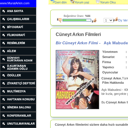
Geri dön
Yorum yaz
Yorum Oku
www.MuratArkin.com
Beğenilme Oranı:
%84
Oy Ver
Cüneyt Arkın Filmleri
Bir Cüneyt Arkın Filmi -
Aşk Mabude
Yönetmen
:
Senarist
:
Firma
:
Yapımcı
:
Oyuncular
Cüneyt Arkın
,Tür
Film Hakkında
Aşk Mabudesi - 40
bir kızla, gerçekte
Bu
Cüneyt Arkın
f
Cüneyt Arkın filmlerini sizlere daha hızlı sunabil