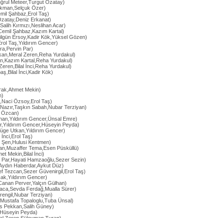
ğrul Meteer,Turgut Özatay)
ekman,Selçuk Özer)
Cemil Şahbaz,Erol Taş)
Özatay,Deniz Erkanat)
Salih Kırmızı,Neslihan Acar)
Cemil Şahbaz,Kazım Kartal)
Nilgün Ersoy,Kadir Kök,Yüksel Gözen)
rol Taş,Yıldırım Gencer)
ra,Pervin Par)
akan,Meral Zeren,Reha Yurdakul)
an,Kazım Kartal,Reha Yurdakul)
Zeren,Bilal İnci,Reha Yurdakul)
aş,Bilal İnci,Kadir Kök)
rak,Ahmet Mekin)
n)
,Naci Özsoy,Erol Taş)
 Nazır,Taşkın Sabah,Nubar Terziyan)
 Özcan)
ıhan,Yıldırım Gencer,Ünsal Emre)
r,Yıldırım Gencer,Hüseyin Peyda)
üge Utkan,Yıldırım Gencer)
 İnci,Erol Taş)
i Şen,Hulusi Kentmen)
dan,Muzaffer Tema,Esen Püsküllü)
t Mekin,Bilal İnci)
n Par,Hayati Hamzaoğlu,Sezer Sezin)
,Aydın Haberdar,Aykut Düz)
f Tezcan,Sezer Güvenirgil,Erol Taş)
ak,Yıldırım Gencer)
Canan Perver,Yalçın Gülhan)
ca,Sevda Ferdağ,Mualla Sürer)
erengil,Nubar Terziyan)
,Mustafa Topaloglu,Tuba Ünsal)
mis Pekkan,Salih Güney)
,Hüseyin Peyda)