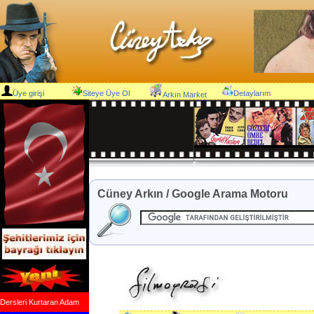
Üye girişi
Siteye Üye Ol
Detaylarım
Arkın Market
Cüney Arkın / Google Arama Motoru
Dersleri Kurtaran Adam