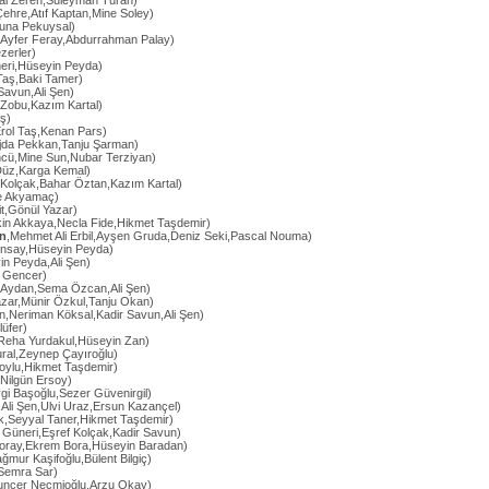
al Zeren,Süleyman Turan)
ehre,Atıf Kaptan,Mine Soley)
Suna Pekuysal)
,Ayfer Feray,Abdurrahman Palay)
zerler)
eri,Hüseyin Peyda)
Taş,Baki Tamer)
 Savun,Ali Şen)
 Zobu,Kazım Kartal)
ş)
Erol Taş,Kenan Pars)
Ajda Pekkan,Tanju Şarman)
ncü,Mine Sun,Nubar Terziyan)
Düz,Karga Kemal)
f Kolçak,Bahar Öztan,Kazım Kartal)
e Akyamaç)
it,Gönül Yazar)
kin Akkaya,Necla Fide,Hikmet Taşdemir)
ın
,Mehmet Ali Erbil,Ayşen Gruda,Deniz Seki,Pascal Nouma)
onsay,Hüseyin Peyda)
in Peyda,Ali Şen)
m Gencer)
 Aydan,Sema Özcan,Ali Şen)
azar,Münir Özkul,Tanju Okan)
kın,Neriman Köksal,Kadir Savun,Ali Şen)
lüfer)
,Reha Yurdakul,Hüseyin Zan)
ural,Zeynep Çayıroğlu)
oylu,Hikmet Taşdemir)
,Nilgün Ersoy)
gi Başoğlu,Sezer Güvenirgil)
r,Ali Şen,Ulvi Uraz,Ersun Kazançel)
ik,Seyyal Taner,Hikmet Taşdemir)
 Güneri,Eşref Kolçak,Kadir Savun)
oray,Ekrem Bora,Hüseyin Baradan)
ağmur Kaşifoğlu,Bülent Bilgiç)
Semra Sar)
uncer Necmioğlu,Arzu Okay)