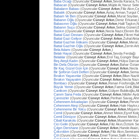
Baba Ocağı
(
Oyuncular:
Cüneyt Arkın
,Sevda Karaca,Tu
Babacan
(
Oyuncular:
Cüneyt Arkın
,Müjde Ar,Yavuz Sel
Babaların Babası
(
Oyuncular:
Cüneyt Arkın
,Filiz Akın,
Babalık
(
Oyuncular:
Cüneyt Arkın
,Aytaç Arman,Turgut 
Babam Ve Ben
(
Oyuncular:
Cüneyt Arkın
,Murat Soydan,
Babanın Oğlu
(
Oyuncular:
Cüneyt Arkın
,Deniz Erkanat,
Babasının Oğlu
(
Oyuncular:
Cüneyt Arkın
,Halil Taşkın,
Babanın Suçu
(
Oyuncular:
Cüneyt Arkın
,Selma Güneri,E
Baskın
(
Oyuncular:
Cüneyt Arkın
,Necla Nazır,Ekrem Bo
Battal Gazi Destanı
(
Oyuncular:
Cüneyt Arkın
,Fikret H
Battal Gazi Geliyor
(
Oyuncular:
Cüneyt Arkın
,Zuhal Akt
Battal Gazi'nin İntikamı
(
Oyuncular:
Cüneyt Arkın
,Meral 
Battal Gazi'nin Oğlu
(
Oyuncular:
Cüneyt Arkın
,Zerrin Arb
Bela Adamı
(
Oyuncular:
Cüneyt Arkın
,)
Belalı Hayat
(
Oyuncular:
Cüneyt Arkın
,Sevda Ferdağ)
Belalılar
(
Oyuncular:
Cüneyt Arkın
,Erol Taş,Güngör Bay
Beş Ateşli Kadın
(
Oyuncular:
Cüneyt Arkın
,Hülya Darca
Bin Defa Ölürüm
(
Oyuncular:
Cüneyt Arkın
,Bahar Öztan
Bir Kaç Güzel Gün İçin
(
Oyuncular:
Cüneyt Arkın
,Necla
Bir Şoförün Gizli Defteri
(
Oyuncular:
Cüneyt Arkın
,Sema
Bırakın Yaşasınlar
(
Oyuncular:
Cüneyt Arkın
,Bilun Nazl
Bırakın Yaşayalım
(
Oyuncular:
Cüneyt Arkın
,Necla Nazı
Bombacı
(
Oyuncular:
Cüneyt Arkın
,Renan Fosforoğlu,M
Büyük Yemin
(
Oyuncular:
Cüneyt Arkın
,Fatma Girik,Bilal
Canikom
(
Oyuncular:
Cüneyt Arkın
,Gülşen Bubikoğlu,Al
Canım Sana Feda
(
Oyuncular:
Cüneyt Arkın
,Nilüfer Ay
Çaresizler
(
Oyuncular:
Cüneyt Arkın
,Perihan Savaş,Ahme
Cehennem Arkadaşları
(
Oyuncular:
Cüneyt Arkın
,Pervi
Cehennem Ateşi
(
Oyuncular:
Cüneyt Arkın
,Hale Haykır
Cehenneme Bir Yolcu
(
Oyuncular:
Cüneyt Arkın
,Müşerre
Cemil
(
Oyuncular:
Cüneyt Arkın
,Ahmet Mekin,Eşref Kolç
Cemil Dönüyor
(
Oyuncular:
Cüneyt Arkın
,Ahmet Mekin,
Cibali Karakolu
(
Oyuncular:
Cüneyt Arkın
,Muammer Kara
Cici Gelin
(
Oyuncular:
Cüneyt Arkın
,Filiz Akın,Öztürk S
Çılgın Dershane
(
Oyuncular:
Cüneyt Arkın
,Hande Ataizi
Çıtkırıldım
(
Oyuncular:
Cüneyt Arkın
,Filiz Akın,Semira
Çöl
(
Oyuncular:
Cüneyt Arkın
,Emel Tümer,Salih Kırmızı