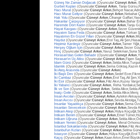
Güneş Ne Zaman Doğacak
(
Oyuncular:
Cüneyt Arkın
, 
Gurbet Kuşları
(
Oyuncular:
Cüneyt Arkın
, Tanju Gürsu,
Hacı Murat
(
Oyuncular:
Cüneyt Arkın
,Behçet Nacar,Adn
Hacı Murat Geliyor
(
Oyuncular:
Cüneyt Arkın
,Nebahat Ç
Hak Yolu
(
Oyuncular:
Cüneyt Arkın
,Cihangir Gaffari,Yas
Hakanlar Çarpışıyor
(
Oyuncular:
Cüneyt Arkın
,Bahar E
Haremde Dört Kadın
(
Oyuncular:
Cüneyt Arkın
,Tanju G
Hayat Kavgası
(
Oyuncular:
Cüneyt Arkın
,Sezer Güvenir
Hayatım Sana Feda
(
Oyuncular:
Cüneyt Arkın
,Türkan Ş
Hayatımın En Güzel Yılları
(
Oyuncular:
Cüneyt Arkın
,Mü
Haydut
(
Oyuncular:
Cüneyt Arkın
,Erol Taş,Ali Şen,Hasa
Hepimiz Kardeşiz
(
Oyuncular:
Cüneyt Arkın
,Tamer Yiğit
Herşey Oğlum İçin
(
Oyuncular:
Cüneyt Arkın
,Sezer Güv
Hınç
(
Oyuncular:
Cüneyt Arkın
,Yavuz Selekman,Suna Se
Horasan'dan Gelen Bahadır
(
Oyuncular:
Cüneyt Arkın
,
Horasan'ın Üç Atlısı
(
Oyuncular:
Cüneyt Arkın
,Figen Sa
İdam Günü
(
Oyuncular:
Cüneyt Arkın
,Selda Alkor,Turg
İdamlık
(
Oyuncular:
Cüneyt Arkın
,Sema Göktaş,Kazım K
İki Ateş Arasında
(
Oyuncular:
Cüneyt Arkın
)
İki Başlı Dev
(
Oyuncular:
Cüneyt Arkın
,Sedef Ecer,Fikr
İki Cambaz
(
Oyuncular:
Cüneyt Arkın
,Erol Taş,Ali Şen,Y
İki Esir
(
Oyuncular:
Cüneyt Arkın
,Filiz Akın,Kuzey Varg
İki Yabancı
(
Oyuncular:
Cüneyt Arkın
, Reha Yurdakul,S
İlk ve Son
(
Oyuncular:
Cüneyt Arkın
, Selda Alkor,Selda A
İnatçı Gelin
(
Oyuncular:
Cüneyt Arkın
,Selda Alkor,Meri
İnsan Avcıları
(
Oyuncular:
Cüneyt Arkın
,Aytekin Akkaya
İnsan Avcısı
(
Oyuncular:
Cüneyt Arkın
,Sevda Aktolga,T
İnsanlar Yaşadıkça
(
Oyuncular:
Cüneyt Arkın
,Sema Öz
İnsanları Seveceksin
(
Oyuncular:
Cüneyt Arkın
,Sevda 
İntikam Ateşi
(
Oyuncular:
Cüneyt Arkın
,Hülya Koçyiğit,
İntikam Benim
(
Oyuncular:
Cüneyt Arkın
,Emel Tümer,Hü
İntikam Uğruna
(
Oyuncular:
Cüneyt Arkın
,Selda Alkor,
İntikam Yemini
(
Oyuncular:
Cüneyt Arkın
, Meral Orhons
İstanbul Sokaklarında
(
Oyuncular:
Cüneyt Arkın
,Filiz A
İstanbul'un Kızları
(
Oyuncular:
Cüneyt Arkın
,Selma Güne
İstasyon
(
Oyuncular:
Cüneyt Arkın
,Hülya Koçyiğit,Erol
Kaçış
(
Oyuncular:
Cüneyt Arkın
,Kaan Arkın,Emel Büyü