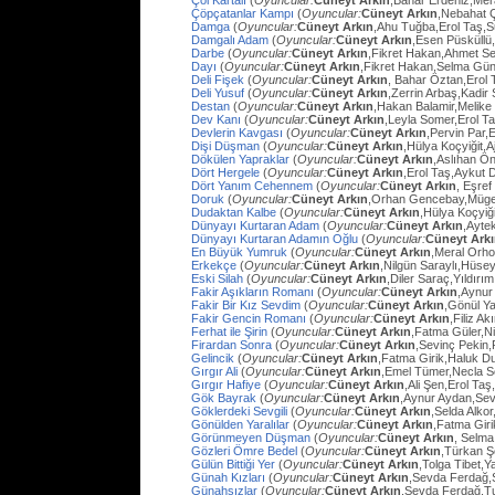
Çöl Kartalı
(
Oyuncular:
Cüneyt Arkın
,Bahar Erdeniz,Mer
Çöpçatanlar Kampı
(
Oyuncular:
Cüneyt Arkın
,Nebahat Ç
Damga
(
Oyuncular:
Cüneyt Arkın
,Ahu Tuğba,Erol Taş,
Damgalı Adam
(
Oyuncular:
Cüneyt Arkın
,Esen Püsküllü
Darbe
(
Oyuncular:
Cüneyt Arkın
,Fikret Hakan,Ahmet Se
Dayı
(
Oyuncular:
Cüneyt Arkın
,Fikret Hakan,Selma Gün
Deli Fişek
(
Oyuncular:
Cüneyt Arkın
, Bahar Öztan,Erol 
Deli Yusuf
(
Oyuncular:
Cüneyt Arkın
,Zerrin Arbaş,Kadir
Destan
(
Oyuncular:
Cüneyt Arkın
,Hakan Balamir,Melike
Dev Kanı
(
Oyuncular:
Cüneyt Arkın
,Leyla Somer,Erol Ta
Devlerin Kavgası
(
Oyuncular:
Cüneyt Arkın
,Pervin Par,
Dişi Düşman
(
Oyuncular:
Cüneyt Arkın
,Hülya Koçyiğit,
Dökülen Yapraklar
(
Oyuncular:
Cüneyt Arkın
,Aslıhan Ö
Dört Hergele
(
Oyuncular:
Cüneyt Arkın
,Erol Taş,Aykut 
Dört Yanım Cehennem
(
Oyuncular:
Cüneyt Arkın
, Eşre
Doruk
(
Oyuncular:
Cüneyt Arkın
,Orhan Gencebay,Müg
Dudaktan Kalbe
(
Oyuncular:
Cüneyt Arkın
,Hülya Koçyiğ
Dünyayı Kurtaran Adam
(
Oyuncular:
Cüneyt Arkın
,Ayte
Dünyayı Kurtaran Adamın Oğlu
(
Oyuncular:
Cüneyt Ark
En Büyük Yumruk
(
Oyuncular:
Cüneyt Arkın
,Meral Orh
Erkekçe
(
Oyuncular:
Cüneyt Arkın
,Nilgün Saraylı,Hüsey
Eski Silah
(
Oyuncular:
Cüneyt Arkın
,Diler Saraç,Yıldırı
Fakir Aşıkların Romanı
(
Oyuncular:
Cüneyt Arkın
,Aynur
Fakir Bir Kız Sevdim
(
Oyuncular:
Cüneyt Arkın
,Gönül Y
Fakir Gencin Romanı
(
Oyuncular:
Cüneyt Arkın
,Filiz A
Ferhat ile Şirin
(
Oyuncular:
Cüneyt Arkın
,Fatma Güler,Ni
Firardan Sonra
(
Oyuncular:
Cüneyt Arkın
,Sevinç Pekin
Gelincik
(
Oyuncular:
Cüneyt Arkın
,Fatma Girik,Haluk D
Gırgır Ali
(
Oyuncular:
Cüneyt Arkın
,Emel Tümer,Necla S
Gırgır Hafiye
(
Oyuncular:
Cüneyt Arkın
,Ali Şen,Erol Taş
Gök Bayrak
(
Oyuncular:
Cüneyt Arkın
,Aynur Aydan,Sev
Göklerdeki Sevgili
(
Oyuncular:
Cüneyt Arkın
,Selda Alko
Gönülden Yaralılar
(
Oyuncular:
Cüneyt Arkın
,Fatma Gir
Görünmeyen Düşman
(
Oyuncular:
Cüneyt Arkın
, Selma
Gözleri Ömre Bedel
(
Oyuncular:
Cüneyt Arkın
,Türkan Ş
Gülün Bittiği Yer
(
Oyuncular:
Cüneyt Arkın
,Tolga Tibet,Y
Günah Kızları
(
Oyuncular:
Cüneyt Arkın
,Sevda Ferdağ,
Günahsızlar
(
Oyuncular:
Cüneyt Arkın
,Sevda Ferdağ,T