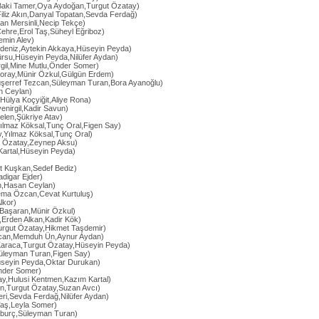
Baki Tamer,Oya Aydoğan,Turgut Özatay)
Filiz Akın,Danyal Topatan,Sevda Ferdağ)
an Mersinli,Necip Tekçe)
ehre,Erol Taş,Süheyl Eğriboz)
emin Alev)
rdeniz,Aytekin Akkaya,Hüseyin Peyda)
ürsu,Hüseyin Peyda,Nilüfer Aydan)
gil,Mine Mutlu,Önder Somer)
oray,Münir Özkul,Gülgün Erdem)
şerref Tezcan,Süleyman Turan,Bora Ayanoğlu)
n Ceylan)
,Hülya Koçyiğit,Aliye Rona)
enirgil,Kadir Savun)
len,Şükriye Atav)
Yılmaz Köksal,Tunç Oral,Figen Say)
y,Yılmaz Köksal,Tunç Oral)
ut Özatay,Zeynep Aksu)
artal,Hüseyin Peyda)
et Kuşkan,Sedef Bediz)
adigar Ejder)
ın,Hasan Ceylan)
ema Özcan,Cevat Kurtuluş)
lkor)
ç Başaran,Münir Özkul)
,Erden Alkan,Kadir Kök)
urgut Özatay,Hikmet Taşdemir)
can,Memduh Ün,Aynur Aydan)
Karaca,Turgut Özatay,Hüseyin Peyda)
Süleyman Turan,Figen Say)
seyin Peyda,Oktar Durukan)
Önder Somer)
ay,Hulusi Kentmen,Kazım Kartal)
kın,Turgut Özatay,Suzan Avcı)
ri,Sevda Ferdağ,Nilüfer Aydan)
 Taş,Leyla Somer)
kburç,Süleyman Turan)