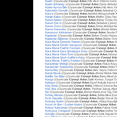
Kader
(
Oyuncular:
Cüneyt Arkın
,Filiz Akın,Yıldırım Gen
Kader Arkadaşı
(
Oyuncular:
Cüneyt Arkın
,Deniz Akbulut
Kader Ayırsa Bile
(
Oyuncular:
Cüneyt Arkın
,Filiz Akın,Y
Kahreden Gençlik
(
Oyuncular:
Cüneyt Arkın
,Nebahat Çe
Kanca
(
Oyuncular:
Cüneyt Arkın
,Aytekin Akkaya,Kadir 
Kanije Kalesi
(
Oyuncular:
Cüneyt Arkın
,Melike Zobu,Ya
Kanun Adamı
(
Oyuncular:
Cüneyt Arkın
,Bahar Öztan,S
Kanun Der ki
(
Oyuncular:
Cüneyt Arkın
,Nebahat Çehre)
Kanun Gücü
(
Oyuncular:
Cüneyt Arkın
,Deniz Akbulut,N
Kanun Kanundur
(
Oyuncular:
Cüneyt Arkın
,Ahmet Meki
Kanunsuz Kahraman
(
Oyuncular:
Cüneyt Arkın
,Sevda F
Kaplanlar
(
Oyuncular:
Cüneyt Arkın
,Bahar Öztan,Hüsey
Kaplanlar Ağlamaz
(
Oyuncular:
Cüneyt Arkın
,Bahar Özt
Kara Murat Denizler Hakimi
(
Oyuncular:
Cüneyt Arkın
,S
Kara Murat Devler Savaşıyor
(
Oyuncular:
Cüneyt Arkın
Kara Murat Fatih'in Fermanı
(
Oyuncular:
Cüneyt Arkın
,
Kara Murat Kara Şövalyeye Karşı
(
Oyuncular:
Cüneyt A
Kara Murat Ölüm Emri
(
Oyuncular:
Cüneyt Arkın
,Hüseyi
Kara Murat Şeyh Gaffar'a Karşı
(
Oyuncular:
Cüneyt Ark
Kara Murat: Fatih'ın Fedaisi
(
Oyuncular:
Cüneyt Arkın
,H
Karanlıklar Meleği
(
Oyuncular:
Cüneyt Arkın
,Hülya Koçy
Karateciler İstanbul'da
(
Oyuncular:
Cüneyt Arkın
,Helen 
Kartal Bey
(
Oyuncular:
Cüneyt Arkın
,Alev Sayın,Yıldırı
Kartal Murat
(
Oyuncular:
Cüneyt Arkın
,Ahmet Mekin,Nil
Katiller De Ağlar
(
Oyuncular:
Cüneyt Arkın
,Banu Alkan,K
Kavga
(
Oyuncular:
Cüneyt Arkın
,Salih Kırmızı,Turgut 
Kelepçe
(
Oyuncular:
Cüneyt Arkın
,Eşref Kolçak,Kazım 
Kılıç Aslan
(
Oyuncular:
Cüneyt Arkın
,Yıldırım Gencer,B
Kılıç Bey
(
Oyuncular:
Cüneyt Arkın
, Perihan Savaş,Aliye
Kin
(
Oyuncular:
Cüneyt Arkın
,Ahmet Mekin,Erol Taş,Yıl
Kırbaç Altında
(
Oyuncular:
Cüneyt Arkın
,Selda Alkor,Ese
Kırık Hayatlar
(
Oyuncular:
Cüneyt Arkın
,Belgin Doruk,
Kıskanç Kadın
(
Oyuncular:
Cüneyt Arkın
, Hülya Koçyiği
Kızım ve Ben / Gurbet Kadını
(
Oyuncular:
Cüneyt Arkın
Kolsuz Kahraman
(
Oyuncular:
Cüneyt Arkın
,Fatma Giri
Korkusuz Cengaver
(
Oyuncular:
Cüneyt Arkın
,Defne To
Köroğlu
(
Oyuncular:
Cüneyt Arkın
,Fatma Girik,Hayati 