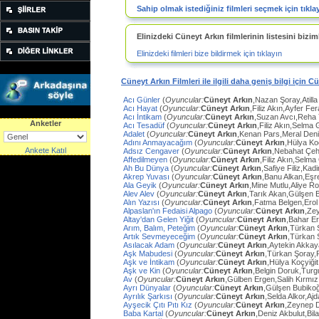
Sahip olmak istediğiniz filmleri seçmek için tıkla
Elinizdeki Cüneyt Arkın filmlerinin listesini biziml
Elinizdeki filmleri bize bildirmek için tıklayın
Cüneyt Arkın Filmleri ile ilgili daha geniş bilgi için C
Acı Günler
(
Oyuncular:
Cüneyt Arkın
,Nazan Şoray,Atilla
Acı Hayat
(
Oyuncular:
Cüneyt Arkın
,Filiz Akın,Ayfer Fe
Acı İntikam
(
Oyuncular:
Cüneyt Arkın
,Suzan Avcı,Reha
Anketler
Acı Tesadüf
(
Oyuncular:
Cüneyt Arkın
,Filiz Akın,Selma 
Adalet
(
Oyuncular:
Cüneyt Arkın
,Kenan Pars,Meral Den
Adını Anmayacağım
(
Oyuncular:
Cüneyt Arkın
,Hülya Ko
Ankete Katıl
Adsız Cengaver
(
Oyuncular:
Cüneyt Arkın
,Nebahat Çeh
Affedilmeyen
(
Oyuncular:
Cüneyt Arkın
,Filiz Akın,Selm
Ah Bu Dünya
(
Oyuncular:
Cüneyt Arkın
,Safiye Filiz,Ka
Akrep Yuvası
(
Oyuncular:
Cüneyt Arkın
,Banu Alkan,Eşr
Ala Geyik
(
Oyuncular:
Cüneyt Arkın
,Mine Mutlu,Aliye Ro
Alev Alev
(
Oyuncular:
Cüneyt Arkın
,Tarık Akan,Gülşen 
Alın Yazısı
(
Oyuncular:
Cüneyt Arkın
,Fatma Belgen,Erol
Alpaslan'ın Fedaisi Alpago
(
Oyuncular:
Cüneyt Arkın
,Ze
Altay'dan Gelen Yiğit
(
Oyuncular:
Cüneyt Arkın
,Bahar E
Arım, Balım, Peteğim
(
Oyuncular:
Cüneyt Arkın
,Türkan 
Artık Sevmeyeceğim
(
Oyuncular:
Cüneyt Arkın
,Türkan 
Asılacak Adam
(
Oyuncular:
Cüneyt Arkın
,Aytekin Akkay
Aşk Mabudesi
(
Oyuncular:
Cüneyt Arkın
,Türkan Şoray,
Aşk ve İntikam
(
Oyuncular:
Cüneyt Arkın
,Hülya Koçyiğit
Aşk ve Kin
(
Oyuncular:
Cüneyt Arkın
,Belgin Doruk,Turg
Av
(
Oyuncular:
Cüneyt Arkın
,Gülben Ergen,Salih Kırmı
Ayrı Dünyalar
(
Oyuncular:
Cüneyt Arkın
,Gülşen Bubiko
Ayrılık Şarkısı
(
Oyuncular:
Cüneyt Arkın
,Selda Alkor,Aj
Ayşecik Çıtı Pıtı Kız
(
Oyuncular:
Cüneyt Arkın
,Zeynep D
Baba Kartal
(
Oyuncular:
Cüneyt Arkın
,Deniz Akbulut,Bil