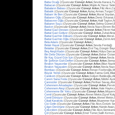
Baba Ocağı
(
Oyuncular:
Cüneyt Arkın
,Sevda Karaca,Tu
Babacan
(
Oyuncular:
Cüneyt Arkın
,Müjde Ar,Yavuz Sel
Babaların Babası
(
Oyuncular:
Cüneyt Arkın
,Filiz Akın,
Babalık
(
Oyuncular:
Cüneyt Arkın
,Aytaç Arman,Turgut 
Babam Ve Ben
(
Oyuncular:
Cüneyt Arkın
,Murat Soydan,
Babanın Oğlu
(
Oyuncular:
Cüneyt Arkın
,Deniz Erkanat,
Babasının Oğlu
(
Oyuncular:
Cüneyt Arkın
,Halil Taşkın,
Babanın Suçu
(
Oyuncular:
Cüneyt Arkın
,Selma Güneri,E
Baskın
(
Oyuncular:
Cüneyt Arkın
,Necla Nazır,Ekrem Bo
Battal Gazi Destanı
(
Oyuncular:
Cüneyt Arkın
,Fikret H
Battal Gazi Geliyor
(
Oyuncular:
Cüneyt Arkın
,Zuhal Akt
Battal Gazi'nin İntikamı
(
Oyuncular:
Cüneyt Arkın
,Meral 
Battal Gazi'nin Oğlu
(
Oyuncular:
Cüneyt Arkın
,Zerrin Arb
Bela Adamı
(
Oyuncular:
Cüneyt Arkın
,)
Belalı Hayat
(
Oyuncular:
Cüneyt Arkın
,Sevda Ferdağ)
Belalılar
(
Oyuncular:
Cüneyt Arkın
,Erol Taş,Güngör Bay
Beş Ateşli Kadın
(
Oyuncular:
Cüneyt Arkın
,Hülya Darca
Bin Defa Ölürüm
(
Oyuncular:
Cüneyt Arkın
,Bahar Öztan
Bir Kaç Güzel Gün İçin
(
Oyuncular:
Cüneyt Arkın
,Necla
Bir Şoförün Gizli Defteri
(
Oyuncular:
Cüneyt Arkın
,Sema
Bırakın Yaşasınlar
(
Oyuncular:
Cüneyt Arkın
,Bilun Nazl
Bırakın Yaşayalım
(
Oyuncular:
Cüneyt Arkın
,Necla Nazı
Bombacı
(
Oyuncular:
Cüneyt Arkın
,Renan Fosforoğlu,M
Büyük Yemin
(
Oyuncular:
Cüneyt Arkın
,Fatma Girik,Bilal
Canikom
(
Oyuncular:
Cüneyt Arkın
,Gülşen Bubikoğlu,Al
Canım Sana Feda
(
Oyuncular:
Cüneyt Arkın
,Nilüfer Ay
Çaresizler
(
Oyuncular:
Cüneyt Arkın
,Perihan Savaş,Ahme
Cehennem Arkadaşları
(
Oyuncular:
Cüneyt Arkın
,Pervi
Cehennem Ateşi
(
Oyuncular:
Cüneyt Arkın
,Hale Haykır
Cehenneme Bir Yolcu
(
Oyuncular:
Cüneyt Arkın
,Müşerre
Cemil
(
Oyuncular:
Cüneyt Arkın
,Ahmet Mekin,Eşref Kolç
Cemil Dönüyor
(
Oyuncular:
Cüneyt Arkın
,Ahmet Mekin,
Cibali Karakolu
(
Oyuncular:
Cüneyt Arkın
,Muammer Kara
Cici Gelin
(
Oyuncular:
Cüneyt Arkın
,Filiz Akın,Öztürk S
Çılgın Dershane
(
Oyuncular:
Cüneyt Arkın
,Hande Ataizi
Çıtkırıldım
(
Oyuncular:
Cüneyt Arkın
,Filiz Akın,Semira
Çöl
(
Oyuncular:
Cüneyt Arkın
,Emel Tümer,Salih Kırmızı