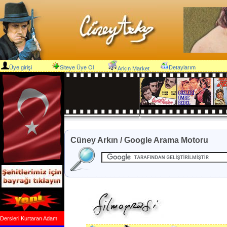
Üye girişi
Siteye Üye Ol
Detaylarım
Arkın Market
Cüney Arkın / Google Arama Motoru
Dersleri Kurtaran Adam