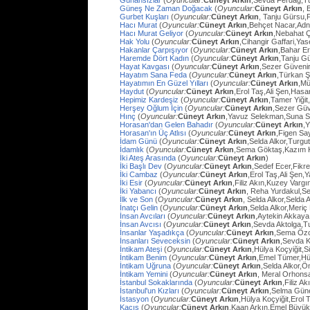
Günahsızlar
(
Oyuncular:
Cüneyt Arkın
,Sevda Ferdağ,T
Güneş Ne Zaman Doğacak
(
Oyuncular:
Cüneyt Arkın
, 
Gurbet Kuşları
(
Oyuncular:
Cüneyt Arkın
, Tanju Gürsu,
Hacı Murat
(
Oyuncular:
Cüneyt Arkın
,Behçet Nacar,Adn
Hacı Murat Geliyor
(
Oyuncular:
Cüneyt Arkın
,Nebahat Ç
Hak Yolu
(
Oyuncular:
Cüneyt Arkın
,Cihangir Gaffari,Yas
Hakanlar Çarpışıyor
(
Oyuncular:
Cüneyt Arkın
,Bahar E
Haremde Dört Kadın
(
Oyuncular:
Cüneyt Arkın
,Tanju G
Hayat Kavgası
(
Oyuncular:
Cüneyt Arkın
,Sezer Güvenir
Hayatım Sana Feda
(
Oyuncular:
Cüneyt Arkın
,Türkan Ş
Hayatımın En Güzel Yılları
(
Oyuncular:
Cüneyt Arkın
,Mü
Haydut
(
Oyuncular:
Cüneyt Arkın
,Erol Taş,Ali Şen,Hasa
Hepimiz Kardeşiz
(
Oyuncular:
Cüneyt Arkın
,Tamer Yiğit
Herşey Oğlum İçin
(
Oyuncular:
Cüneyt Arkın
,Sezer Güv
Hınç
(
Oyuncular:
Cüneyt Arkın
,Yavuz Selekman,Suna Se
Horasan'dan Gelen Bahadır
(
Oyuncular:
Cüneyt Arkın
,
Horasan'ın Üç Atlısı
(
Oyuncular:
Cüneyt Arkın
,Figen Sa
İdam Günü
(
Oyuncular:
Cüneyt Arkın
,Selda Alkor,Turg
İdamlık
(
Oyuncular:
Cüneyt Arkın
,Sema Göktaş,Kazım K
İki Ateş Arasında
(
Oyuncular:
Cüneyt Arkın
)
İki Başlı Dev
(
Oyuncular:
Cüneyt Arkın
,Sedef Ecer,Fikr
İki Cambaz
(
Oyuncular:
Cüneyt Arkın
,Erol Taş,Ali Şen,Y
İki Esir
(
Oyuncular:
Cüneyt Arkın
,Filiz Akın,Kuzey Varg
İki Yabancı
(
Oyuncular:
Cüneyt Arkın
, Reha Yurdakul,S
İlk ve Son
(
Oyuncular:
Cüneyt Arkın
, Selda Alkor,Selda A
İnatçı Gelin
(
Oyuncular:
Cüneyt Arkın
,Selda Alkor,Meri
İnsan Avcıları
(
Oyuncular:
Cüneyt Arkın
,Aytekin Akkaya
İnsan Avcısı
(
Oyuncular:
Cüneyt Arkın
,Sevda Aktolga,T
İnsanlar Yaşadıkça
(
Oyuncular:
Cüneyt Arkın
,Sema Öz
İnsanları Seveceksin
(
Oyuncular:
Cüneyt Arkın
,Sevda 
İntikam Ateşi
(
Oyuncular:
Cüneyt Arkın
,Hülya Koçyiğit,
İntikam Benim
(
Oyuncular:
Cüneyt Arkın
,Emel Tümer,Hü
İntikam Uğruna
(
Oyuncular:
Cüneyt Arkın
,Selda Alkor,
İntikam Yemini
(
Oyuncular:
Cüneyt Arkın
, Meral Orhons
İstanbul Sokaklarında
(
Oyuncular:
Cüneyt Arkın
,Filiz A
İstanbul'un Kızları
(
Oyuncular:
Cüneyt Arkın
,Selma Güne
İstasyon
(
Oyuncular:
Cüneyt Arkın
,Hülya Koçyiğit,Erol
Kaçış
(
Oyuncular:
Cüneyt Arkın
,Kaan Arkın,Emel Büyü