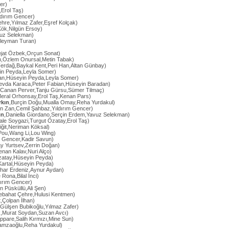
cer)
,Erol Taş)
ıldırım Gencer)
hre,Yılmaz Zafer,Eşref Kolçak)
Kök,Nilgün Ersoy)
vuz Selekman)
üleyman Turan)
ejat Özbek,Orçun Sonat)
n,Özlem Onursal,Metin Tabak)
erdağ,Baykal Kent,Peri Han,Altan Günbay)
in Peyda,Leyla Somer)
an,Hüseyin Peyda,Leyla Somer)
evda Karaca,Peter Fabian,Hüseyin Baradan)
,Canan Perver,Tanju Gürsu,Sümer Tilmaç)
Meral Orhonsay,Erol Taş,Kenan Pars)
rkın
,Burçin Doğu,Mualla Omay,Reha Yurdakul)
n Zan,Cemil Şahbaz,Yıldırım Gencer)
ın
,Daniella Giordano,Serçin Erdem,Yavuz Selekman)
ale Soygazi,Turgut Özatay,Erol Taş)
iğit,Neriman Köksal)
Pou,Wang Li,Lou Wing)
m Gencer,Kadir Savun)
ay Yurtsev,Zerrin Doğan)
enan Kalav,Nuri Alço)
Özatay,Hüseyin Peyda)
Kartal,Hüseyin Peyda)
ahar Erdeniz,Aynur Aydan)
 Rona,Bilal İnci)
dırım Gencer)
n Püsküllü,Ali Şen)
Nebahat Çehre,Hulusi Kentmen)
t,Çolpan İlhan)
,Gülşen Bubikoğlu,Yılmaz Zafer)
k,Murat Soydan,Suzan Avcı)
ppare,Salih Kırmızı,Mine Sun)
Hamzaoğlu,Reha Yurdakul)