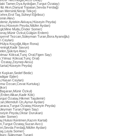
uncer Necmioğlu,Arzu Okay)
Baki Tamer,Oya Aydoğan,Turgut Özatay)
Filiz Akın,Danyal Topatan,Sevda Ferdağ)
an Mersinli,Necip Tekçe)
ehre,Erol Taş,Süheyl Eğriboz)
emin Alev)
rdeniz,Aytekin Akkaya,Hüseyin Peyda)
ürsu,Hüseyin Peyda,Nilüfer Aydan)
gil,Mine Mutlu,Önder Somer)
oray,Münir Özkul,Gülgün Erdem)
şerref Tezcan,Süleyman Turan,Bora Ayanoğlu)
n Ceylan)
,Hülya Koçyiğit,Aliye Rona)
enirgil,Kadir Savun)
len,Şükriye Atav)
Yılmaz Köksal,Tunç Oral,Figen Say)
y,Yılmaz Köksal,Tunç Oral)
ut Özatay,Zeynep Aksu)
artal,Hüseyin Peyda)
et Kuşkan,Sedef Bediz)
adigar Ejder)
ın,Hasan Ceylan)
ema Özcan,Cevat Kurtuluş)
lkor)
ç Başaran,Münir Özkul)
,Erden Alkan,Kadir Kök)
urgut Özatay,Hikmet Taşdemir)
can,Memduh Ün,Aynur Aydan)
Karaca,Turgut Özatay,Hüseyin Peyda)
Süleyman Turan,Figen Say)
seyin Peyda,Oktar Durukan)
Önder Somer)
ay,Hulusi Kentmen,Kazım Kartal)
kın,Turgut Özatay,Suzan Avcı)
ri,Sevda Ferdağ,Nilüfer Aydan)
 Taş,Leyla Somer)
kburç,Süleyman Turan)