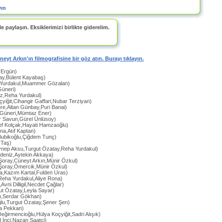
yın
e paylaşın. Eksiklerimizi birlikte giderelim.
üneyt Arkın'ın filmografisine bir göz atın. Burayı tıklayın.
 Ergün)
ray,Bülent Kayabaş)
 Yurdakul,Muammer Gözalan)
Güneri)
iz,Reha Yurdakul)
çyiğit,Cihangir Gaffari,Nubar Terziyan)
re,Altan Günbay,Puri Banai)
a Güneri,Mümtaz Ener)
dir Savun,Gürel Ünlüsoy)
ef Kolçak,Hayati Hamzaoğlu)
na,Atıf Kaptan)
Bubikoğlu,Çiğdem Tunç)
 Taş)
ynep Aksu,Turgut Özatay,Reha Yurdakul)
rdeniz,Aytekin Akkaya)
Şoray,Cüneyt Arkın,Münir Özkul)
Şoray,Ömercik,Münir Özkul)
a,Kazım Kartal,Fulden Uras)
Reha Yurdakul,Aliye Rona)
,Avni Dilligil,Necdet Çağlar)
ut Özatay,Leyla Sayar)
zı,Serdar Gökhan)
ğlu,Turgut Özatay,Şener Şen)
da Pekkan)
eğirmencioğlu,Hülya Koçyiğit,Sadri Alışık)
al İnci,Nazan Saatçi)