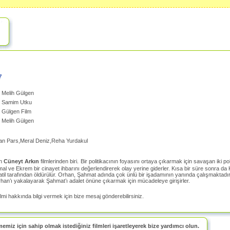
7
Melih Gülgen
Samim Utku
Gülgen Film
Melih Gülgen
an Pars,Meral Deniz,Reha Yurdakul
ın
Cüneyt Arkın
filmlerinden biri.
Bir politikacının foyasını ortaya çıkarmak için savaşan iki 
l ve Ekrem bir cinayet ihbarını değerlendirerek olay yerine giderler. Kısa bir süre sonra d
til tarafından öldürülür. Orhan, Şahmat adında çok ünlü bir işadamının yanında çalışmaktadı
an’ı yakalayarak Şahmat’ı adalet önüne çıkarmak için mücadeleye girişirler.
ilmi hakkında bilgi vermek için bize mesaj gönderebilirsiniz.
memiz için sahip olmak istediğiniz filmleri işaretleyerek bize yardımcı olun.