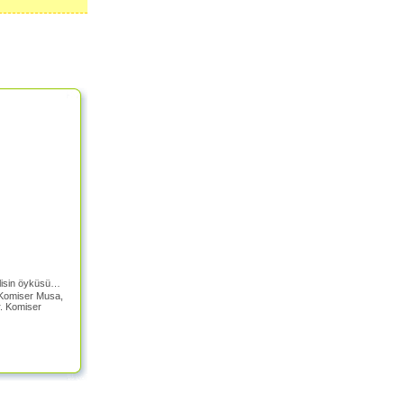
polisin öyküsü…
a Komiser Musa,
r. Komiser