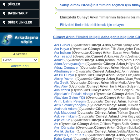
Sahip olmak istediğiniz filmleri seçmek için tıkla
Elinizdeki Cüneyt Arkın filmlerinin listesini biziml
Elinizdeki filmleri bize bildirmek için tıklayın
Cüneyt Arkın Filmleri ile ilgili daha geniş bilgi için C
Acı Günler
(
Oyuncular:
Cüneyt Arkın
,Nazan Şoray,Atilla
Acı Hayat
(
Oyuncular:
Cüneyt Arkın
,Filiz Akın,Ayfer Fe
Acı İntikam
(
Oyuncular:
Cüneyt Arkın
,Suzan Avcı,Reha
Anketler
Acı Tesadüf
(
Oyuncular:
Cüneyt Arkın
,Filiz Akın,Selma 
Adalet
(
Oyuncular:
Cüneyt Arkın
,Kenan Pars,Meral Den
Adını Anmayacağım
(
Oyuncular:
Cüneyt Arkın
,Hülya Ko
Ankete Katıl
Adsız Cengaver
(
Oyuncular:
Cüneyt Arkın
,Nebahat Çeh
Affedilmeyen
(
Oyuncular:
Cüneyt Arkın
,Filiz Akın,Selm
Ah Bu Dünya
(
Oyuncular:
Cüneyt Arkın
,Safiye Filiz,Ka
Akrep Yuvası
(
Oyuncular:
Cüneyt Arkın
,Banu Alkan,Eşr
Ala Geyik
(
Oyuncular:
Cüneyt Arkın
,Mine Mutlu,Aliye Ro
Alev Alev
(
Oyuncular:
Cüneyt Arkın
,Tarık Akan,Gülşen 
Alın Yazısı
(
Oyuncular:
Cüneyt Arkın
,Fatma Belgen,Erol
Alpaslan'ın Fedaisi Alpago
(
Oyuncular:
Cüneyt Arkın
,Ze
Altay'dan Gelen Yiğit
(
Oyuncular:
Cüneyt Arkın
,Bahar E
Arım, Balım, Peteğim
(
Oyuncular:
Cüneyt Arkın
,Türkan 
Artık Sevmeyeceğim
(
Oyuncular:
Cüneyt Arkın
,Türkan 
Asılacak Adam
(
Oyuncular:
Cüneyt Arkın
,Aytekin Akkay
Aşk Mabudesi
(
Oyuncular:
Cüneyt Arkın
,Türkan Şoray,
Aşk ve İntikam
(
Oyuncular:
Cüneyt Arkın
,Hülya Koçyiğit
Aşk ve Kin
(
Oyuncular:
Cüneyt Arkın
,Belgin Doruk,Turg
Av
(
Oyuncular:
Cüneyt Arkın
,Gülben Ergen,Salih Kırmı
Ayrı Dünyalar
(
Oyuncular:
Cüneyt Arkın
,Gülşen Bubiko
Ayrılık Şarkısı
(
Oyuncular:
Cüneyt Arkın
,Selda Alkor,Aj
Ayşecik Çıtı Pıtı Kız
(
Oyuncular:
Cüneyt Arkın
,Zeynep D
Baba Kartal
(
Oyuncular:
Cüneyt Arkın
,Deniz Akbulut,Bil