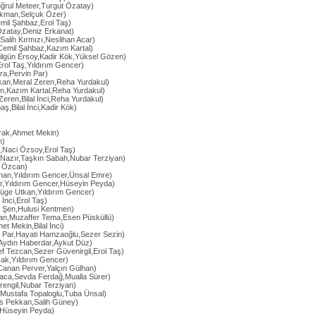
ğrul Meteer,Turgut Özatay)
ekman,Selçuk Özer)
Cemil Şahbaz,Erol Taş)
Özatay,Deniz Erkanat)
Salih Kırmızı,Neslihan Acar)
Cemil Şahbaz,Kazım Kartal)
Nilgün Ersoy,Kadir Kök,Yüksel Gözen)
rol Taş,Yıldırım Gencer)
ra,Pervin Par)
akan,Meral Zeren,Reha Yurdakul)
an,Kazım Kartal,Reha Yurdakul)
Zeren,Bilal İnci,Reha Yurdakul)
aş,Bilal İnci,Kadir Kök)
rak,Ahmet Mekin)
n)
,Naci Özsoy,Erol Taş)
 Nazır,Taşkın Sabah,Nubar Terziyan)
 Özcan)
ıhan,Yıldırım Gencer,Ünsal Emre)
r,Yıldırım Gencer,Hüseyin Peyda)
üge Utkan,Yıldırım Gencer)
 İnci,Erol Taş)
i Şen,Hulusi Kentmen)
dan,Muzaffer Tema,Esen Püsküllü)
t Mekin,Bilal İnci)
n Par,Hayati Hamzaoğlu,Sezer Sezin)
,Aydın Haberdar,Aykut Düz)
f Tezcan,Sezer Güvenirgil,Erol Taş)
ak,Yıldırım Gencer)
Canan Perver,Yalçın Gülhan)
ca,Sevda Ferdağ,Mualla Sürer)
erengil,Nubar Terziyan)
,Mustafa Topaloglu,Tuba Ünsal)
mis Pekkan,Salih Güney)
,Hüseyin Peyda)