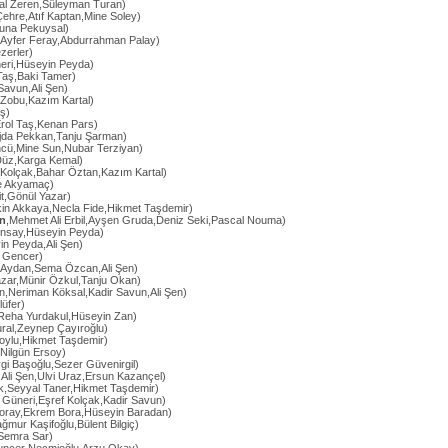
al Zeren,Süleyman Turan)
ehre,Atıf Kaptan,Mine Soley)
Suna Pekuysal)
,Ayfer Feray,Abdurrahman Palay)
zerler)
eri,Hüseyin Peyda)
Taş,Baki Tamer)
 Savun,Ali Şen)
 Zobu,Kazım Kartal)
ş)
Erol Taş,Kenan Pars)
Ajda Pekkan,Tanju Şarman)
ncü,Mine Sun,Nubar Terziyan)
Düz,Karga Kemal)
f Kolçak,Bahar Öztan,Kazım Kartal)
e Akyamaç)
it,Gönül Yazar)
kin Akkaya,Necla Fide,Hikmet Taşdemir)
ın
,Mehmet Ali Erbil,Ayşen Gruda,Deniz Seki,Pascal Nouma)
onsay,Hüseyin Peyda)
in Peyda,Ali Şen)
m Gencer)
 Aydan,Sema Özcan,Ali Şen)
azar,Münir Özkul,Tanju Okan)
kın,Neriman Köksal,Kadir Savun,Ali Şen)
lüfer)
,Reha Yurdakul,Hüseyin Zan)
ural,Zeynep Çayıroğlu)
oylu,Hikmet Taşdemir)
,Nilgün Ersoy)
gi Başoğlu,Sezer Güvenirgil)
r,Ali Şen,Ulvi Uraz,Ersun Kazançel)
ik,Seyyal Taner,Hikmet Taşdemir)
 Güneri,Eşref Kolçak,Kadir Savun)
oray,Ekrem Bora,Hüseyin Baradan)
ağmur Kaşifoğlu,Bülent Bilgiç)
Semra Sar)