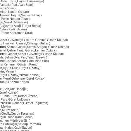
,Atilla Ergün,Hayati Hamzaoğlu)
Pascale Petit,Alan Steel)
bar Terziyan)
 Arkan,Kenan Özcan)
Hüseyin Peyda,Sümer Tilmaç)
nç Pekin,Necdet Tosun)
azi,Meral Orhonsay)
Ar,Şevket Altuğ,Turgut Boralı)
 Öztan,Kadir Savun)
 Taner,Kahraman Kıral)
Sezer Güvenirgil,Yıldırım Gencer,Yılmaz Köksal)
z Huri,Feri Cansel,Cihangir Gaffari)
rkın
,Selma Güneri,Semih Sergen,Yılmaz Köksal)
bahat Çehre,Tanju Gürsu,Leman Öztürk)
dırım Gencer,Sezer Güvenirgil,Yılmaz Köksal)
yla Selimi,Oya Peri,Talat Hüseyin)
rüt Cansel,Serdar Cem,Mine Sun)
ulusi Kentmen,Gülsüm Kamu)
n,Aykut Düz,Turgut Özatay)
Aytaç Arman)
urgut Özatay,Yılmaz Köksal)
an,Meral Orhonsay,Eşref Kolçak)
rdakul,Kazım Kartal)
kı Şen,Arif Hanoğlu)
Eşref Kolçak)
,Funda Fırat,Kemal Özkan)
n Pars,Gürel Ünlüsoy)
Yıldırım Gencer,Hikmet Taşdemir)
 Mekin)
ın,Murat Arkın)
an Gedik,Ceyda Karahan)
rgün Rona,Kadir Savun)
 Kentmen,Mürüvvet Sim)
en Bubikoğlu,Sevtap Parman)
nan Kalav,Kadir Savun)