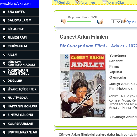
Geri dön
Yorum yaz
Yorum Oku
www.MuratArkin.com
Beğenilme Oranı:
%79
Oy Ver
Cüneyt Arkın Filmleri
Bir Cüneyt Arkın Filmi -
Adalet
-
197
Yönetmen
:
Senarist
:
Firma
:
Yapımcı
:
Oyuncular
Cüneyt Arkın
,Ken
Film Hakkında
Adalet - 400 e yak
Komiser Musa, Kema
Orhan adında bir ka
Musa ve Kemal, Orh
Bu
Cüneyt Arkın
f
Cüneyt Arkın filmlerini sizlere daha hızlı sunabil