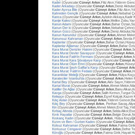
Kader
(
Oyuncular:
Cüneyt Arkın
,Filiz Akın,Yıldırım Gen
Kader Arkadaşı
(
Oyuncular:
Cüneyt Arkın
,Deniz Akbulut
Kader Ayırsa Bile
(
Oyuncular:
Cüneyt Arkın
,Filiz Akın,Y
Kahreden Gençlik
(
Oyuncular:
Cüneyt Arkın
,Nebahat Çe
Kanca
(
Oyuncular:
Cüneyt Arkın
,Aytekin Akkaya,Kadir 
Kanije Kalesi
(
Oyuncular:
Cüneyt Arkın
,Melike Zobu,Ya
Kanun Adamı
(
Oyuncular:
Cüneyt Arkın
,Bahar Öztan,S
Kanun Der ki
(
Oyuncular:
Cüneyt Arkın
,Nebahat Çehre)
Kanun Gücü
(
Oyuncular:
Cüneyt Arkın
,Deniz Akbulut,N
Kanun Kanundur
(
Oyuncular:
Cüneyt Arkın
,Ahmet Meki
Kanunsuz Kahraman
(
Oyuncular:
Cüneyt Arkın
,Sevda F
Kaplanlar
(
Oyuncular:
Cüneyt Arkın
,Bahar Öztan,Hüsey
Kaplanlar Ağlamaz
(
Oyuncular:
Cüneyt Arkın
,Bahar Özt
Kara Murat Denizler Hakimi
(
Oyuncular:
Cüneyt Arkın
,S
Kara Murat Devler Savaşıyor
(
Oyuncular:
Cüneyt Arkın
Kara Murat Fatih'in Fermanı
(
Oyuncular:
Cüneyt Arkın
,
Kara Murat Kara Şövalyeye Karşı
(
Oyuncular:
Cüneyt A
Kara Murat Ölüm Emri
(
Oyuncular:
Cüneyt Arkın
,Hüseyi
Kara Murat Şeyh Gaffar'a Karşı
(
Oyuncular:
Cüneyt Ark
Kara Murat: Fatih'ın Fedaisi
(
Oyuncular:
Cüneyt Arkın
,H
Karanlıklar Meleği
(
Oyuncular:
Cüneyt Arkın
,Hülya Koçy
Karateciler İstanbul'da
(
Oyuncular:
Cüneyt Arkın
,Helen 
Kartal Bey
(
Oyuncular:
Cüneyt Arkın
,Alev Sayın,Yıldırı
Kartal Murat
(
Oyuncular:
Cüneyt Arkın
,Ahmet Mekin,Nil
Katiller De Ağlar
(
Oyuncular:
Cüneyt Arkın
,Banu Alkan,K
Kavga
(
Oyuncular:
Cüneyt Arkın
,Salih Kırmızı,Turgut 
Kelepçe
(
Oyuncular:
Cüneyt Arkın
,Eşref Kolçak,Kazım 
Kılıç Aslan
(
Oyuncular:
Cüneyt Arkın
,Yıldırım Gencer,B
Kılıç Bey
(
Oyuncular:
Cüneyt Arkın
, Perihan Savaş,Aliye
Kin
(
Oyuncular:
Cüneyt Arkın
,Ahmet Mekin,Erol Taş,Yıl
Kırbaç Altında
(
Oyuncular:
Cüneyt Arkın
,Selda Alkor,Ese
Kırık Hayatlar
(
Oyuncular:
Cüneyt Arkın
,Belgin Doruk,
Kıskanç Kadın
(
Oyuncular:
Cüneyt Arkın
, Hülya Koçyiği
Kızım ve Ben / Gurbet Kadını
(
Oyuncular:
Cüneyt Arkın
Kolsuz Kahraman
(
Oyuncular:
Cüneyt Arkın
,Fatma Giri
Korkusuz Cengaver
(
Oyuncular:
Cüneyt Arkın
,Defne To
Köroğlu
(
Oyuncular:
Cüneyt Arkın
,Fatma Girik,Hayati 