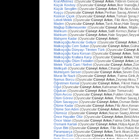
Kral Affetmez
(
Oyuncular:
Cüneyt Arkın
,Yıldırım Gencer
Küçük Kovboy
(
Oyuncular:
Cüneyt Arkın
,İlker İnanoğlu,
Küçük Sevgilim
(
Oyuncular:
Cüneyt Arkın
,Filiz Akın,Nu
Kuşçu
(
Oyuncular:
Cüneyt Arkın
,Perihan Savaş,Ahmet
Küskün Çiçek
(
Oyuncular:
Cüneyt Arkın
,Türkan Şoray,
Lekeli Melek
(
Oyuncular:
Cüneyt Arkın
, Filiz Akın,Sevi
Maden
(
Oyuncular:
Cüneyt Arkın
,Tarık Akan,Hale Soyg
Mağlup Edilemeyenler
(
Oyuncular:
Cüneyt Arkın
, Müjde 
Mahkum
(
Oyuncular:
Cüneyt Arkın
,Salih Kırmızı,Bahar
Mahkum
(
Oyuncular:
Cüneyt Arkın
,Hale Soygazi,Seyyal
Mahşere Kadar
(
Oyuncular:
Cüneyt Arkın
)
Malkoçoğlu Akıncılar Geliyor
(
Oyuncular:
Cüneyt Arkın
,
Malkoçoğlu Cem Sultan
(
Oyuncular:
Cüneyt Arkın
,Gülna
Malkoçoğlu Dünyayı Titreten Türk
(
Oyuncular:
Cüneyt A
Malkoçoğlu Kara Korsan
(
Oyuncular:
Cüneyt Arkın
, Ne
Malkoçoğlu Krallara Karşı
(
Oyuncular:
Cüneyt Arkın
,Yıl
Malkoçoğlu Ölüm Fedaileri
(
Oyuncular:
Cüneyt Arkın
,Le
Melek Yüzlü Cani / Nefret
(
Oyuncular:
Cüneyt Arkın
,Züm
Melikşah
(
Oyuncular:
Cüneyt Arkın
,Cihangir Gaffari,H
Muhteşem Serseri
(
Oyuncular:
Cüneyt Arkın
,Sevim Özü
Murat İle Nazlı
(
Oyuncular:
Cüneyt Arkın
, Fatma Girik,
Namus Borcu
(
Oyuncular:
Cüneyt Arkın
,Zeynep Aksu,T
Öğretmen Kemal
(
Oyuncular:
Cüneyt Arkın
, Fikret Hak
Oğul
(
Oyuncular:
Cüneyt Arkın
,Kahraman Kıral,Reha Yu
Oğulcan
(
Oyuncular:
Cüneyt Arkın
,Güler Tomurcuk)
Ölüm Avcısı
(
Oyuncular:
Cüneyt Arkın
,Fulden Uras,Hak
Ölüm Görevi
(
Oyuncular:
Cüneyt Arkın
, Perihan Savaş,
Ölüm Savaşçısı
(
Oyuncular:
Cüneyt Arkın
,Osman Betin
Ölüme Kadar
(
Oyuncular:
Cüneyt Arkın
,Filiz Akın,Kena
Ölüme Son Adım
(
Oyuncular:
Cüneyt Arkın
,Emel Tümer,
Ölümsüz
(
Oyuncular:
Cüneyt Arkın
,Nazan Saatçi,Ahmet
Önce Hayaller Ölür
(
Oyuncular:
Cüneyt Arkın
,Betül Ark
Önce Vatan
(
Oyuncular:
Cüneyt Arkın
,Fatma Girik,İhs
Osmanlı Kartalı
(
Oyuncular:
Cüneyt Arkın
,Hülya Aşan,E
Oyun Bitti
(
Oyuncular:
Cüneyt Arkın
, Filiz Akın,Hulusi
Paramparça
(
Oyuncular:
Cüneyt Arkın
,Tarık Akan,Gülş
Paranın Esiri
(
Oyuncular:
Cüneyt Arkın
, Hülya Avşar,Ke