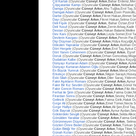
Çöl Kartalı
(
Oyuncular:
Cüneyt Arkın
,Bahar Erdeniz,Mer
Çöpçatanlar Kampı
(
Oyuncular:
Cüneyt Arkın
,Nebahat Ç
Damga
(
Oyuncular:
Cüneyt Arkın
,Ahu Tuğba,Erol Taş,
Damgalı Adam
(
Oyuncular:
Cüneyt Arkın
,Esen Püsküllü
Darbe
(
Oyuncular:
Cüneyt Arkın
,Fikret Hakan,Ahmet Se
Dayı
(
Oyuncular:
Cüneyt Arkın
,Fikret Hakan,Selma Gün
Deli Fişek
(
Oyuncular:
Cüneyt Arkın
, Bahar Öztan,Erol 
Deli Yusuf
(
Oyuncular:
Cüneyt Arkın
,Zerrin Arbaş,Kadir
Destan
(
Oyuncular:
Cüneyt Arkın
,Hakan Balamir,Melike
Dev Kanı
(
Oyuncular:
Cüneyt Arkın
,Leyla Somer,Erol Ta
Devlerin Kavgası
(
Oyuncular:
Cüneyt Arkın
,Pervin Par,
Dişi Düşman
(
Oyuncular:
Cüneyt Arkın
,Hülya Koçyiğit,
Dökülen Yapraklar
(
Oyuncular:
Cüneyt Arkın
,Aslıhan Ö
Dört Hergele
(
Oyuncular:
Cüneyt Arkın
,Erol Taş,Aykut 
Dört Yanım Cehennem
(
Oyuncular:
Cüneyt Arkın
, Eşre
Doruk
(
Oyuncular:
Cüneyt Arkın
,Orhan Gencebay,Müg
Dudaktan Kalbe
(
Oyuncular:
Cüneyt Arkın
,Hülya Koçyiğ
Dünyayı Kurtaran Adam
(
Oyuncular:
Cüneyt Arkın
,Ayte
Dünyayı Kurtaran Adamın Oğlu
(
Oyuncular:
Cüneyt Ark
En Büyük Yumruk
(
Oyuncular:
Cüneyt Arkın
,Meral Orh
Erkekçe
(
Oyuncular:
Cüneyt Arkın
,Nilgün Saraylı,Hüsey
Eski Silah
(
Oyuncular:
Cüneyt Arkın
,Diler Saraç,Yıldırı
Fakir Aşıkların Romanı
(
Oyuncular:
Cüneyt Arkın
,Aynur
Fakir Bir Kız Sevdim
(
Oyuncular:
Cüneyt Arkın
,Gönül Y
Fakir Gencin Romanı
(
Oyuncular:
Cüneyt Arkın
,Filiz A
Ferhat ile Şirin
(
Oyuncular:
Cüneyt Arkın
,Fatma Güler,Ni
Firardan Sonra
(
Oyuncular:
Cüneyt Arkın
,Sevinç Pekin
Gelincik
(
Oyuncular:
Cüneyt Arkın
,Fatma Girik,Haluk D
Gırgır Ali
(
Oyuncular:
Cüneyt Arkın
,Emel Tümer,Necla S
Gırgır Hafiye
(
Oyuncular:
Cüneyt Arkın
,Ali Şen,Erol Taş
Gök Bayrak
(
Oyuncular:
Cüneyt Arkın
,Aynur Aydan,Sev
Göklerdeki Sevgili
(
Oyuncular:
Cüneyt Arkın
,Selda Alko
Gönülden Yaralılar
(
Oyuncular:
Cüneyt Arkın
,Fatma Gir
Görünmeyen Düşman
(
Oyuncular:
Cüneyt Arkın
, Selma
Gözleri Ömre Bedel
(
Oyuncular:
Cüneyt Arkın
,Türkan Ş
Gülün Bittiği Yer
(
Oyuncular:
Cüneyt Arkın
,Tolga Tibet,Y
Günah Kızları
(
Oyuncular:
Cüneyt Arkın
,Sevda Ferdağ,