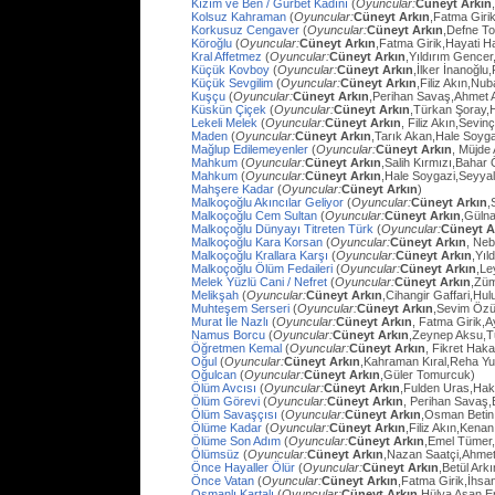
Kızım ve Ben / Gurbet Kadını
(
Oyuncular:
Cüneyt Arkın
Kolsuz Kahraman
(
Oyuncular:
Cüneyt Arkın
,Fatma Giri
Korkusuz Cengaver
(
Oyuncular:
Cüneyt Arkın
,Defne To
Köroğlu
(
Oyuncular:
Cüneyt Arkın
,Fatma Girik,Hayati 
Kral Affetmez
(
Oyuncular:
Cüneyt Arkın
,Yıldırım Gencer
Küçük Kovboy
(
Oyuncular:
Cüneyt Arkın
,İlker İnanoğlu,
Küçük Sevgilim
(
Oyuncular:
Cüneyt Arkın
,Filiz Akın,Nu
Kuşçu
(
Oyuncular:
Cüneyt Arkın
,Perihan Savaş,Ahmet
Küskün Çiçek
(
Oyuncular:
Cüneyt Arkın
,Türkan Şoray,
Lekeli Melek
(
Oyuncular:
Cüneyt Arkın
, Filiz Akın,Sevi
Maden
(
Oyuncular:
Cüneyt Arkın
,Tarık Akan,Hale Soyg
Mağlup Edilemeyenler
(
Oyuncular:
Cüneyt Arkın
, Müjde 
Mahkum
(
Oyuncular:
Cüneyt Arkın
,Salih Kırmızı,Bahar
Mahkum
(
Oyuncular:
Cüneyt Arkın
,Hale Soygazi,Seyyal
Mahşere Kadar
(
Oyuncular:
Cüneyt Arkın
)
Malkoçoğlu Akıncılar Geliyor
(
Oyuncular:
Cüneyt Arkın
,
Malkoçoğlu Cem Sultan
(
Oyuncular:
Cüneyt Arkın
,Gülna
Malkoçoğlu Dünyayı Titreten Türk
(
Oyuncular:
Cüneyt A
Malkoçoğlu Kara Korsan
(
Oyuncular:
Cüneyt Arkın
, Ne
Malkoçoğlu Krallara Karşı
(
Oyuncular:
Cüneyt Arkın
,Yıl
Malkoçoğlu Ölüm Fedaileri
(
Oyuncular:
Cüneyt Arkın
,Le
Melek Yüzlü Cani / Nefret
(
Oyuncular:
Cüneyt Arkın
,Züm
Melikşah
(
Oyuncular:
Cüneyt Arkın
,Cihangir Gaffari,H
Muhteşem Serseri
(
Oyuncular:
Cüneyt Arkın
,Sevim Özü
Murat İle Nazlı
(
Oyuncular:
Cüneyt Arkın
, Fatma Girik,
Namus Borcu
(
Oyuncular:
Cüneyt Arkın
,Zeynep Aksu,T
Öğretmen Kemal
(
Oyuncular:
Cüneyt Arkın
, Fikret Hak
Oğul
(
Oyuncular:
Cüneyt Arkın
,Kahraman Kıral,Reha Yu
Oğulcan
(
Oyuncular:
Cüneyt Arkın
,Güler Tomurcuk)
Ölüm Avcısı
(
Oyuncular:
Cüneyt Arkın
,Fulden Uras,Hak
Ölüm Görevi
(
Oyuncular:
Cüneyt Arkın
, Perihan Savaş,
Ölüm Savaşçısı
(
Oyuncular:
Cüneyt Arkın
,Osman Betin
Ölüme Kadar
(
Oyuncular:
Cüneyt Arkın
,Filiz Akın,Kena
Ölüme Son Adım
(
Oyuncular:
Cüneyt Arkın
,Emel Tümer,
Ölümsüz
(
Oyuncular:
Cüneyt Arkın
,Nazan Saatçi,Ahmet
Önce Hayaller Ölür
(
Oyuncular:
Cüneyt Arkın
,Betül Ark
Önce Vatan
(
Oyuncular:
Cüneyt Arkın
,Fatma Girik,İhs
Osmanlı Kartalı
(
Oyuncular:
Cüneyt Arkın
,Hülya Aşan,E