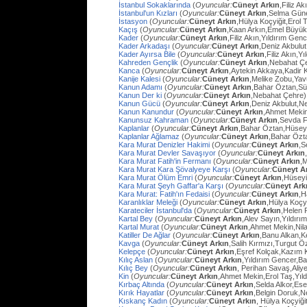
İstanbul Sokaklarında
(
Oyuncular:
Cüneyt Arkın
,Filiz A
İstanbul'un Kızları
(
Oyuncular:
Cüneyt Arkın
,Selma Güne
İstasyon
(
Oyuncular:
Cüneyt Arkın
,Hülya Koçyiğit,Erol
Kaçış
(
Oyuncular:
Cüneyt Arkın
,Kaan Arkın,Emel Büyü
Kader
(
Oyuncular:
Cüneyt Arkın
,Filiz Akın,Yıldırım Gen
Kader Arkadaşı
(
Oyuncular:
Cüneyt Arkın
,Deniz Akbulut
Kader Ayırsa Bile
(
Oyuncular:
Cüneyt Arkın
,Filiz Akın,Y
Kahreden Gençlik
(
Oyuncular:
Cüneyt Arkın
,Nebahat Çe
Kanca
(
Oyuncular:
Cüneyt Arkın
,Aytekin Akkaya,Kadir 
Kanije Kalesi
(
Oyuncular:
Cüneyt Arkın
,Melike Zobu,Ya
Kanun Adamı
(
Oyuncular:
Cüneyt Arkın
,Bahar Öztan,S
Kanun Der ki
(
Oyuncular:
Cüneyt Arkın
,Nebahat Çehre)
Kanun Gücü
(
Oyuncular:
Cüneyt Arkın
,Deniz Akbulut,N
Kanun Kanundur
(
Oyuncular:
Cüneyt Arkın
,Ahmet Meki
Kanunsuz Kahraman
(
Oyuncular:
Cüneyt Arkın
,Sevda F
Kaplanlar
(
Oyuncular:
Cüneyt Arkın
,Bahar Öztan,Hüsey
Kaplanlar Ağlamaz
(
Oyuncular:
Cüneyt Arkın
,Bahar Özt
Kara Murat Denizler Hakimi
(
Oyuncular:
Cüneyt Arkın
,S
Kara Murat Devler Savaşıyor
(
Oyuncular:
Cüneyt Arkın
Kara Murat Fatih'in Fermanı
(
Oyuncular:
Cüneyt Arkın
,
Kara Murat Kara Şövalyeye Karşı
(
Oyuncular:
Cüneyt A
Kara Murat Ölüm Emri
(
Oyuncular:
Cüneyt Arkın
,Hüseyi
Kara Murat Şeyh Gaffar'a Karşı
(
Oyuncular:
Cüneyt Ark
Kara Murat: Fatih'ın Fedaisi
(
Oyuncular:
Cüneyt Arkın
,H
Karanlıklar Meleği
(
Oyuncular:
Cüneyt Arkın
,Hülya Koçy
Karateciler İstanbul'da
(
Oyuncular:
Cüneyt Arkın
,Helen 
Kartal Bey
(
Oyuncular:
Cüneyt Arkın
,Alev Sayın,Yıldırı
Kartal Murat
(
Oyuncular:
Cüneyt Arkın
,Ahmet Mekin,Nil
Katiller De Ağlar
(
Oyuncular:
Cüneyt Arkın
,Banu Alkan,K
Kavga
(
Oyuncular:
Cüneyt Arkın
,Salih Kırmızı,Turgut 
Kelepçe
(
Oyuncular:
Cüneyt Arkın
,Eşref Kolçak,Kazım 
Kılıç Aslan
(
Oyuncular:
Cüneyt Arkın
,Yıldırım Gencer,B
Kılıç Bey
(
Oyuncular:
Cüneyt Arkın
, Perihan Savaş,Aliye
Kin
(
Oyuncular:
Cüneyt Arkın
,Ahmet Mekin,Erol Taş,Yıl
Kırbaç Altında
(
Oyuncular:
Cüneyt Arkın
,Selda Alkor,Ese
Kırık Hayatlar
(
Oyuncular:
Cüneyt Arkın
,Belgin Doruk,
Kıskanç Kadın
(
Oyuncular:
Cüneyt Arkın
, Hülya Koçyiği