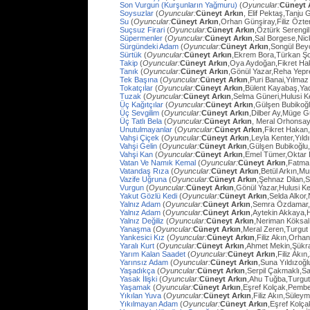
Son Vurgun (Kurşunların Yağmuru)
(
Oyuncular:
Cüneyt 
Soysuzlar
(
Oyuncular:
Cüneyt Arkın
, Elif Pektaş,Tanju
Su
(
Oyuncular:
Cüneyt Arkın
,Orhan Günşiray,Filiz Özt
Suçsuz Firari
(
Oyuncular:
Cüneyt Arkın
,Öztürk Serengil
Süpermenler
(
Oyuncular:
Cüneyt Arkın
,Sal Borgese,Ni
Sürgündeki Adam
(
Oyuncular:
Cüneyt Arkın
,Songül Bey
Sürtük
(
Oyuncular:
Cüneyt Arkın
,Ekrem Bora,Türkan Ş
Takip
(
Oyuncular:
Cüneyt Arkın
,Oya Aydoğan,Fikret Ha
Tanık
(
Oyuncular:
Cüneyt Arkın
,Gönül Yazar,Reha Yep
Tek Başına
(
Oyuncular:
Cüneyt Arkın
,Puri Banai,Yılma
Tokatçılar
(
Oyuncular:
Cüneyt Arkın
,Bülent Kayabaş,Ya
Tuzak
(
Oyuncular:
Cüneyt Arkın
,Selma Güneri,Hulusi Ke
Üç Kağıtçılar
(
Oyuncular:
Cüneyt Arkın
,Gülşen Bubikoğ
Üç Sevgilim
(
Oyuncular:
Cüneyt Arkın
,Dilber Ay,Müge Gü
Üç Tatlı Bela
(
Oyuncular:
Cüneyt Arkın
, Meral Orhonsay
Unutulmayanlar
(
Oyuncular:
Cüneyt Arkın
,Fikret Hakan
Vahşi Çiçek
(
Oyuncular:
Cüneyt Arkın
,Leyla Kenter,Yıl
Vahşi Gelin
(
Oyuncular:
Cüneyt Arkın
,Gülşen Bubikoğlu
Vahşi Kan
(
Oyuncular:
Cüneyt Arkın
,Emel Tümer,Oktar
Vatan Ve Namık Kemal
(
Oyuncular:
Cüneyt Arkın
,Fatma 
Vatandaş Rıza
(
Oyuncular:
Cüneyt Arkın
,Betül Arkın,M
Vazife Uğruna
(
Oyuncular:
Cüneyt Arkın
,Şehnaz Dilan,Sa
Vurgun
(
Oyuncular:
Cüneyt Arkın
,Gönül Yazar,Hulusi K
Yakut Gözlü Kedi
(
Oyuncular:
Cüneyt Arkın
,Selda Alkor
Yalnız Adam
(
Oyuncular:
Cüneyt Arkın
,Semra Özdamar,
Yalnız Adam
(
Oyuncular:
Cüneyt Arkın
,Aytekin Akkaya,
Yalnız Değiliz
(
Oyuncular:
Cüneyt Arkın
,Neriman Köksal
Yanaşma
(
Oyuncular:
Cüneyt Arkın
,Meral Zeren,Turgut
Yankesici Kız
(
Oyuncular:
Cüneyt Arkın
,Filiz Akın,Orhan
Yaralı Kurt
(
Oyuncular:
Cüneyt Arkın
,Ahmet Mekin,Şükr
Yarım Kalan Saadet
(
Oyuncular:
Cüneyt Arkın
,Filiz Akı
Yarınsız Adam
(
Oyuncular:
Cüneyt Arkın
,Suna Yıldızoğl
Yaşadıkça
(
Oyuncular:
Cüneyt Arkın
,Serpil Çakmaklı,Sa
Yasak İlişki
(
Oyuncular:
Cüneyt Arkın
,Ahu Tuğba,Turgu
Yaşamak
(
Oyuncular:
Cüneyt Arkın
,Eşref Kolçak,Pembe
Yıkılan Yuva
(
Oyuncular:
Cüneyt Arkın
,Filiz Akın,Süley
Yıkılmayan Adam
(
Oyuncular:
Cüneyt Arkın
,Eşref Kolç