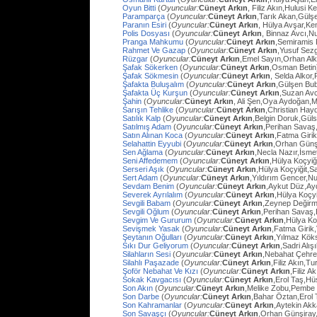
Oyun Bitti
(
Oyuncular:
Cüneyt Arkın
, Filiz Akın,Hulusi
Paramparça
(
Oyuncular:
Cüneyt Arkın
,Tarık Akan,Gülş
Paranın Esiri
(
Oyuncular:
Cüneyt Arkın
, Hülya Avşar,Ke
Polis Dosyası
(
Oyuncular:
Cüneyt Arkın
, Binnaz Avcı,Nu
Pranga Mahkumu
(
Oyuncular:
Cüneyt Arkın
,Semiramis
Rahmet Ve Gazap
(
Oyuncular:
Cüneyt Arkın
,Yusuf Sezg
Rüzgar
(
Oyuncular:
Cüneyt Arkın
,Emel Sayın,Orhan Al
Şafak Sökerken
(
Oyuncular:
Cüneyt Arkın
,Osman Betin
Şafak Sökmesin
(
Oyuncular:
Cüneyt Arkın
, Selda Alkor
Şafakta Buluşalım
(
Oyuncular:
Cüneyt Arkın
,Gülşen Bub
Şafakta Üç Kurşun
(
Oyuncular:
Cüneyt Arkın
,Suzan Avc
Şahin
(
Oyuncular:
Cüneyt Arkın
, Ali Şen,Oya Aydoğan,
Sarışın Tehlike
(
Oyuncular:
Cüneyt Arkın
,Christian Hay
Satılık Kalp
(
Oyuncular:
Cüneyt Arkın
,Belgin Doruk,Gül
Satılmış Adam
(
Oyuncular:
Cüneyt Arkın
,Perihan Savaş
Satın Alınan Koca
(
Oyuncular:
Cüneyt Arkın
,Fatma Giri
Selahattin Eyyubi
(
Oyuncular:
Cüneyt Arkın
,Orhan Günşi
Sen Ağlama
(
Oyuncular:
Cüneyt Arkın
,Necla Nazır,İsm
Seni Affedemem
(
Oyuncular:
Cüneyt Arkın
,Hülya Koçyiği
Serseri Aşık
(
Oyuncular:
Cüneyt Arkın
,Hülya Koçyiğit,Sa
Sert Adam
(
Oyuncular:
Cüneyt Arkın
,Yıldırım Gencer,N
Sevdam Benim
(
Oyuncular:
Cüneyt Arkın
,Aykut Düz,Ay
Severek Ayrılalım
(
Oyuncular:
Cüneyt Arkın
,Hülya Koçyi
Sevgili Babam
(
Oyuncular:
Cüneyt Arkın
,Zeynep Değirm
Sevgili Oğlum
(
Oyuncular:
Cüneyt Arkın
,Perihan Savaş,
Sevgim Ve Gururum
(
Oyuncular:
Cüneyt Arkın
,Hülya Ko
Sevişmek Yasak
(
Oyuncular:
Cüneyt Arkın
,Fatma Girik
Şeytanın Oğulları
(
Oyuncular:
Cüneyt Arkın
,Yılmaz Köks
Sıkı Dur Geliyorum
(
Oyuncular:
Cüneyt Arkın
,Sadri Alış
Silahların Sesi
(
Oyuncular:
Cüneyt Arkın
,Nebahat Çehre
Silahlı Paşazade
(
Oyuncular:
Cüneyt Arkın
,Filiz Akın,
Şoför Nebahat Ve Kızı
(
Oyuncular:
Cüneyt Arkın
,Filiz 
Sokak Kavgacısı
(
Oyuncular:
Cüneyt Arkın
,Erol Taş,H
Son Akın
(
Oyuncular:
Cüneyt Arkın
,Melike Zobu,Pembe 
Son Darbe
(
Oyuncular:
Cüneyt Arkın
,Bahar Öztan,Erol 
Son Kahramanlar
(
Oyuncular:
Cüneyt Arkın
,Aytekin Ak
Son Savaşçı
(
Oyuncular:
Cüneyt Arkın
,Orhan Günşiray