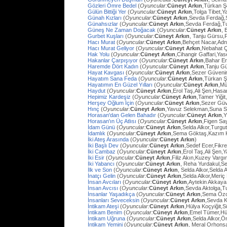
Gözleri Ömre Bedel
(
Oyuncular:
Cüneyt Arkın
,Türkan Ş
Gülün Bittiği Yer
(
Oyuncular:
Cüneyt Arkın
,Tolga Tibet,Y
Günah Kızları
(
Oyuncular:
Cüneyt Arkın
,Sevda Ferdağ,
Günahsızlar
(
Oyuncular:
Cüneyt Arkın
,Sevda Ferdağ,T
Güneş Ne Zaman Doğacak
(
Oyuncular:
Cüneyt Arkın
, 
Gurbet Kuşları
(
Oyuncular:
Cüneyt Arkın
, Tanju Gürsu,
Hacı Murat
(
Oyuncular:
Cüneyt Arkın
,Behçet Nacar,Adn
Hacı Murat Geliyor
(
Oyuncular:
Cüneyt Arkın
,Nebahat Ç
Hak Yolu
(
Oyuncular:
Cüneyt Arkın
,Cihangir Gaffari,Yas
Hakanlar Çarpışıyor
(
Oyuncular:
Cüneyt Arkın
,Bahar E
Haremde Dört Kadın
(
Oyuncular:
Cüneyt Arkın
,Tanju G
Hayat Kavgası
(
Oyuncular:
Cüneyt Arkın
,Sezer Güvenir
Hayatım Sana Feda
(
Oyuncular:
Cüneyt Arkın
,Türkan Ş
Hayatımın En Güzel Yılları
(
Oyuncular:
Cüneyt Arkın
,Mü
Haydut
(
Oyuncular:
Cüneyt Arkın
,Erol Taş,Ali Şen,Hasa
Hepimiz Kardeşiz
(
Oyuncular:
Cüneyt Arkın
,Tamer Yiğit
Herşey Oğlum İçin
(
Oyuncular:
Cüneyt Arkın
,Sezer Güv
Hınç
(
Oyuncular:
Cüneyt Arkın
,Yavuz Selekman,Suna Se
Horasan'dan Gelen Bahadır
(
Oyuncular:
Cüneyt Arkın
,
Horasan'ın Üç Atlısı
(
Oyuncular:
Cüneyt Arkın
,Figen Sa
İdam Günü
(
Oyuncular:
Cüneyt Arkın
,Selda Alkor,Turg
İdamlık
(
Oyuncular:
Cüneyt Arkın
,Sema Göktaş,Kazım K
İki Ateş Arasında
(
Oyuncular:
Cüneyt Arkın
)
İki Başlı Dev
(
Oyuncular:
Cüneyt Arkın
,Sedef Ecer,Fikr
İki Cambaz
(
Oyuncular:
Cüneyt Arkın
,Erol Taş,Ali Şen,Y
İki Esir
(
Oyuncular:
Cüneyt Arkın
,Filiz Akın,Kuzey Varg
İki Yabancı
(
Oyuncular:
Cüneyt Arkın
, Reha Yurdakul,S
İlk ve Son
(
Oyuncular:
Cüneyt Arkın
, Selda Alkor,Selda A
İnatçı Gelin
(
Oyuncular:
Cüneyt Arkın
,Selda Alkor,Meri
İnsan Avcıları
(
Oyuncular:
Cüneyt Arkın
,Aytekin Akkaya
İnsan Avcısı
(
Oyuncular:
Cüneyt Arkın
,Sevda Aktolga,T
İnsanlar Yaşadıkça
(
Oyuncular:
Cüneyt Arkın
,Sema Öz
İnsanları Seveceksin
(
Oyuncular:
Cüneyt Arkın
,Sevda 
İntikam Ateşi
(
Oyuncular:
Cüneyt Arkın
,Hülya Koçyiğit,
İntikam Benim
(
Oyuncular:
Cüneyt Arkın
,Emel Tümer,Hü
İntikam Uğruna
(
Oyuncular:
Cüneyt Arkın
,Selda Alkor,
İntikam Yemini
(
Oyuncular:
Cüneyt Arkın
, Meral Orhons