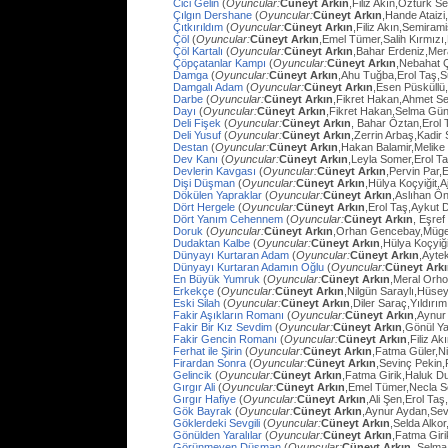
Cici Gelin
(
Oyuncular:
Cüneyt Arkın
,Filiz Akın,Öztürk S
Çılgın Dershane
(
Oyuncular:
Cüneyt Arkın
,Hande Ataizi
Çıtkırıldım
(
Oyuncular:
Cüneyt Arkın
,Filiz Akın,Semira
Çöl
(
Oyuncular:
Cüneyt Arkın
,Emel Tümer,Salih Kırmızı
Çöl Kartalı
(
Oyuncular:
Cüneyt Arkın
,Bahar Erdeniz,Mer
Çöpçatanlar Kampı
(
Oyuncular:
Cüneyt Arkın
,Nebahat Ç
Damga
(
Oyuncular:
Cüneyt Arkın
,Ahu Tuğba,Erol Taş,
Damgalı Adam
(
Oyuncular:
Cüneyt Arkın
,Esen Püsküllü
Darbe
(
Oyuncular:
Cüneyt Arkın
,Fikret Hakan,Ahmet Se
Dayı
(
Oyuncular:
Cüneyt Arkın
,Fikret Hakan,Selma Gün
Deli Fişek
(
Oyuncular:
Cüneyt Arkın
, Bahar Öztan,Erol 
Deli Yusuf
(
Oyuncular:
Cüneyt Arkın
,Zerrin Arbaş,Kadir
Destan
(
Oyuncular:
Cüneyt Arkın
,Hakan Balamir,Melike
Dev Kanı
(
Oyuncular:
Cüneyt Arkın
,Leyla Somer,Erol Ta
Devlerin Kavgası
(
Oyuncular:
Cüneyt Arkın
,Pervin Par,
Dişi Düşman
(
Oyuncular:
Cüneyt Arkın
,Hülya Koçyiğit,
Dökülen Yapraklar
(
Oyuncular:
Cüneyt Arkın
,Aslıhan Ö
Dört Hergele
(
Oyuncular:
Cüneyt Arkın
,Erol Taş,Aykut 
Dört Yanım Cehennem
(
Oyuncular:
Cüneyt Arkın
, Eşre
Doruk
(
Oyuncular:
Cüneyt Arkın
,Orhan Gencebay,Müg
Dudaktan Kalbe
(
Oyuncular:
Cüneyt Arkın
,Hülya Koçyiğ
Dünyayı Kurtaran Adam
(
Oyuncular:
Cüneyt Arkın
,Ayte
Dünyayı Kurtaran Adamın Oğlu
(
Oyuncular:
Cüneyt Ark
En Büyük Yumruk
(
Oyuncular:
Cüneyt Arkın
,Meral Orh
Erkekçe
(
Oyuncular:
Cüneyt Arkın
,Nilgün Saraylı,Hüsey
Eski Silah
(
Oyuncular:
Cüneyt Arkın
,Diler Saraç,Yıldırı
Fakir Aşıkların Romanı
(
Oyuncular:
Cüneyt Arkın
,Aynur
Fakir Bir Kız Sevdim
(
Oyuncular:
Cüneyt Arkın
,Gönül Y
Fakir Gencin Romanı
(
Oyuncular:
Cüneyt Arkın
,Filiz A
Ferhat ile Şirin
(
Oyuncular:
Cüneyt Arkın
,Fatma Güler,Ni
Firardan Sonra
(
Oyuncular:
Cüneyt Arkın
,Sevinç Pekin
Gelincik
(
Oyuncular:
Cüneyt Arkın
,Fatma Girik,Haluk D
Gırgır Ali
(
Oyuncular:
Cüneyt Arkın
,Emel Tümer,Necla S
Gırgır Hafiye
(
Oyuncular:
Cüneyt Arkın
,Ali Şen,Erol Taş
Gök Bayrak
(
Oyuncular:
Cüneyt Arkın
,Aynur Aydan,Sev
Göklerdeki Sevgili
(
Oyuncular:
Cüneyt Arkın
,Selda Alko
Gönülden Yaralılar
(
Oyuncular:
Cüneyt Arkın
,Fatma Gir
Görünmeyen Düşman
(
Oyuncular:
Cüneyt Arkın
, Selma