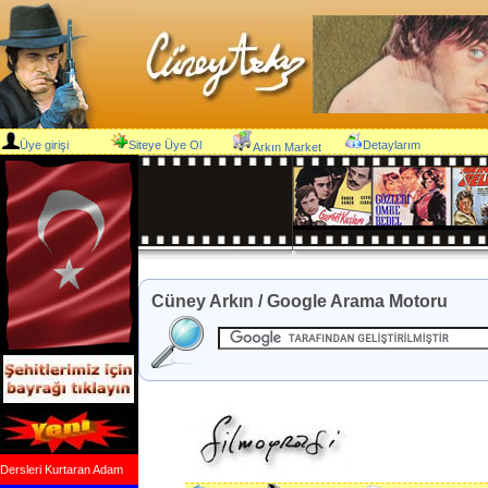
Üye girişi
Siteye Üye Ol
Detaylarım
Arkın Market
Cüney Arkın / Google Arama Motoru
Dersleri Kurtaran Adam