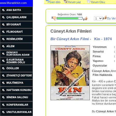
Geri dön
Yorum yaz
Yorum Oku
www.MuratArkin.com
Beğenilme Oranı:
%84
Oy Ver
Cüneyt Arkın Filmleri
Bir Cüneyt Arkın Filmi -
Kin
-
1974
Yönetmen
:
Senarist
:
Firma
:
Yapımcı
:
Oyuncular
Cüneyt Arkın
,Ahm
Film Hakkında
Kin - 400 e yakın
C
karisini vuranlarin
degisimi icin izinl
birden karsisina ci
esnafini haraca ba
Fakat haraci vermez
Mafya ise bir sonra
nu kimse durduramaz
Bu
Cüneyt Arkın
f