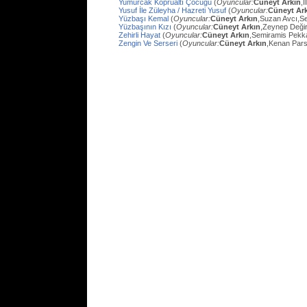
Yumurcak Köprüaltı Çocuğu
(
Oyuncular:
Cüneyt Arkın
,
Yusuf İle Züleyha / Hazreti Yusuf
(
Oyuncular:
Cüneyt Ar
Yüzbaşı Kemal
(
Oyuncular:
Cüneyt Arkın
,Suzan Avcı,Se
Yüzbaşının Kızı
(
Oyuncular:
Cüneyt Arkın
,Zeynep Değir
Zehirli Hayat
(
Oyuncular:
Cüneyt Arkın
,Semiramis Pekk
Zengin Ve Serseri
(
Oyuncular:
Cüneyt Arkın
,Kenan Pars