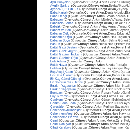
Ayrı Dünyalar
(
Oyuncular:
Cüneyt Arkın
,Gülşen Bubiko
Ayrılık Şarkısı
(
Oyuncular:
Cüneyt Arkın
,Selda Alkor,Aj
Ayşecik Çıtı Pıtı Kız
(
Oyuncular:
Cüneyt Arkın
,Zeynep D
Baba Kartal
(
Oyuncular:
Cüneyt Arkın
,Deniz Akbulut,Bil
Baba Ocağı
(
Oyuncular:
Cüneyt Arkın
,Sevda Karaca,Tu
Babacan
(
Oyuncular:
Cüneyt Arkın
,Müjde Ar,Yavuz Sel
Babaların Babası
(
Oyuncular:
Cüneyt Arkın
,Filiz Akın,
Babalık
(
Oyuncular:
Cüneyt Arkın
,Aytaç Arman,Turgut 
Babam Ve Ben
(
Oyuncular:
Cüneyt Arkın
,Murat Soydan,
Babanın Oğlu
(
Oyuncular:
Cüneyt Arkın
,Deniz Erkanat,
Babasının Oğlu
(
Oyuncular:
Cüneyt Arkın
,Halil Taşkın,
Babanın Suçu
(
Oyuncular:
Cüneyt Arkın
,Selma Güneri,E
Baskın
(
Oyuncular:
Cüneyt Arkın
,Necla Nazır,Ekrem Bo
Battal Gazi Destanı
(
Oyuncular:
Cüneyt Arkın
,Fikret H
Battal Gazi Geliyor
(
Oyuncular:
Cüneyt Arkın
,Zuhal Akt
Battal Gazi'nin İntikamı
(
Oyuncular:
Cüneyt Arkın
,Meral 
Battal Gazi'nin Oğlu
(
Oyuncular:
Cüneyt Arkın
,Zerrin Arb
Bela Adamı
(
Oyuncular:
Cüneyt Arkın
,)
Belalı Hayat
(
Oyuncular:
Cüneyt Arkın
,Sevda Ferdağ)
Belalılar
(
Oyuncular:
Cüneyt Arkın
,Erol Taş,Güngör Bay
Beş Ateşli Kadın
(
Oyuncular:
Cüneyt Arkın
,Hülya Darca
Bin Defa Ölürüm
(
Oyuncular:
Cüneyt Arkın
,Bahar Öztan
Bir Kaç Güzel Gün İçin
(
Oyuncular:
Cüneyt Arkın
,Necla
Bir Şoförün Gizli Defteri
(
Oyuncular:
Cüneyt Arkın
,Sema
Bırakın Yaşasınlar
(
Oyuncular:
Cüneyt Arkın
,Bilun Nazl
Bırakın Yaşayalım
(
Oyuncular:
Cüneyt Arkın
,Necla Nazı
Bombacı
(
Oyuncular:
Cüneyt Arkın
,Renan Fosforoğlu,M
Büyük Yemin
(
Oyuncular:
Cüneyt Arkın
,Fatma Girik,Bilal
Canikom
(
Oyuncular:
Cüneyt Arkın
,Gülşen Bubikoğlu,Al
Canım Sana Feda
(
Oyuncular:
Cüneyt Arkın
,Nilüfer Ay
Çaresizler
(
Oyuncular:
Cüneyt Arkın
,Perihan Savaş,Ahme
Cehennem Arkadaşları
(
Oyuncular:
Cüneyt Arkın
,Pervi
Cehennem Ateşi
(
Oyuncular:
Cüneyt Arkın
,Hale Haykır
Cehenneme Bir Yolcu
(
Oyuncular:
Cüneyt Arkın
,Müşerre
Cemil
(
Oyuncular:
Cüneyt Arkın
,Ahmet Mekin,Eşref Kolç
Cemil Dönüyor
(
Oyuncular:
Cüneyt Arkın
,Ahmet Mekin,
Cibali Karakolu
(
Oyuncular:
Cüneyt Arkın
,Muammer Kara