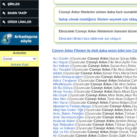
Cüneyt Arkın filmlerini sizlere daha hızlı sunabil
Sahip olmak istediğiniz filmleri seçmek için tıkla
Elinizdeki Cüneyt Arkın filmlerinin listesini biziml
Elinizdeki filmleri bize bildirmek için tıklayın
Cüneyt Arkın Filmleri ile ilgili daha geniş bilgi için C
Anketler
Acı Günler
(
Oyuncular:
Cüneyt Arkın
,Nazan Şoray,Atilla
Acı Hayat
(
Oyuncular:
Cüneyt Arkın
,Filiz Akın,Ayfer Fe
Ankete Katıl
Acı İntikam
(
Oyuncular:
Cüneyt Arkın
,Suzan Avcı,Reha
Acı Tesadüf
(
Oyuncular:
Cüneyt Arkın
,Filiz Akın,Selma 
Adalet
(
Oyuncular:
Cüneyt Arkın
,Kenan Pars,Meral Den
Adını Anmayacağım
(
Oyuncular:
Cüneyt Arkın
,Hülya Ko
Adsız Cengaver
(
Oyuncular:
Cüneyt Arkın
,Nebahat Çeh
Affedilmeyen
(
Oyuncular:
Cüneyt Arkın
,Filiz Akın,Selm
Ah Bu Dünya
(
Oyuncular:
Cüneyt Arkın
,Safiye Filiz,Ka
Akrep Yuvası
(
Oyuncular:
Cüneyt Arkın
,Banu Alkan,Eşr
Ala Geyik
(
Oyuncular:
Cüneyt Arkın
,Mine Mutlu,Aliye Ro
Alev Alev
(
Oyuncular:
Cüneyt Arkın
,Tarık Akan,Gülşen 
Alın Yazısı
(
Oyuncular:
Cüneyt Arkın
,Fatma Belgen,Erol
Alpaslan'ın Fedaisi Alpago
(
Oyuncular:
Cüneyt Arkın
,Ze
Altay'dan Gelen Yiğit
(
Oyuncular:
Cüneyt Arkın
,Bahar E
Arım, Balım, Peteğim
(
Oyuncular:
Cüneyt Arkın
,Türkan 
Artık Sevmeyeceğim
(
Oyuncular:
Cüneyt Arkın
,Türkan 
Asılacak Adam
(
Oyuncular:
Cüneyt Arkın
,Aytekin Akkay
Aşk Mabudesi
(
Oyuncular:
Cüneyt Arkın
,Türkan Şoray,
Aşk ve İntikam
(
Oyuncular:
Cüneyt Arkın
,Hülya Koçyiğit
Aşk ve Kin
(
Oyuncular:
Cüneyt Arkın
,Belgin Doruk,Turg
Av
(
Oyuncular:
Cüneyt Arkın
,Gülben Ergen,Salih Kırmı