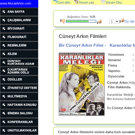
Geri dön
Yorum yaz
Yorum Oku
www.MuratArkin.com
Beğenilme Oranı:
%76
Oy Ver
Cüneyt Arkın Filmleri
Bir Cüneyt Arkın Filmi -
Karanlıklar 
Yönetmen
:
Senarist
:
Firma
:
Yapımcı
:
Oyuncular
Cüneyt Arkın
,Hül
Film Hakkında
Karanlıklar Meleği 
film konusu bulunm
Bu
Cüneyt Arkın
f
Cüneyt Arkın filmlerini sizlere daha hızlı sunabil