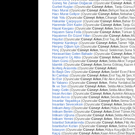
Güneş Ne Zaman Doğacak
(
Oyuncular:
Cüneyt Arkın
, 
Gurbet Kuşları
(
Oyuncular:
Cüneyt Arkın
, Tanju Gürsu,
Hacı Murat
(
Oyuncular:
Cüneyt Arkın
,Behçet Nacar,Adn
Hacı Murat Geliyor
(
Oyuncular:
Cüneyt Arkın
,Nebahat Ç
Hak Yolu
(
Oyuncular:
Cüneyt Arkın
,Cihangir Gaffari,Yas
Hakanlar Çarpışıyor
(
Oyuncular:
Cüneyt Arkın
,Bahar E
Haremde Dört Kadın
(
Oyuncular:
Cüneyt Arkın
,Tanju G
Hayat Kavgası
(
Oyuncular:
Cüneyt Arkın
,Sezer Güvenir
Hayatım Sana Feda
(
Oyuncular:
Cüneyt Arkın
,Türkan Ş
Hayatımın En Güzel Yılları
(
Oyuncular:
Cüneyt Arkın
,Mü
Haydut
(
Oyuncular:
Cüneyt Arkın
,Erol Taş,Ali Şen,Hasa
Hepimiz Kardeşiz
(
Oyuncular:
Cüneyt Arkın
,Tamer Yiğit
Herşey Oğlum İçin
(
Oyuncular:
Cüneyt Arkın
,Sezer Güv
Hınç
(
Oyuncular:
Cüneyt Arkın
,Yavuz Selekman,Suna Se
Horasan'dan Gelen Bahadır
(
Oyuncular:
Cüneyt Arkın
,
Horasan'ın Üç Atlısı
(
Oyuncular:
Cüneyt Arkın
,Figen Sa
İdam Günü
(
Oyuncular:
Cüneyt Arkın
,Selda Alkor,Turg
İdamlık
(
Oyuncular:
Cüneyt Arkın
,Sema Göktaş,Kazım K
İki Ateş Arasında
(
Oyuncular:
Cüneyt Arkın
)
İki Başlı Dev
(
Oyuncular:
Cüneyt Arkın
,Sedef Ecer,Fikr
İki Cambaz
(
Oyuncular:
Cüneyt Arkın
,Erol Taş,Ali Şen,Y
İki Esir
(
Oyuncular:
Cüneyt Arkın
,Filiz Akın,Kuzey Varg
İki Yabancı
(
Oyuncular:
Cüneyt Arkın
, Reha Yurdakul,S
İlk ve Son
(
Oyuncular:
Cüneyt Arkın
, Selda Alkor,Selda A
İnatçı Gelin
(
Oyuncular:
Cüneyt Arkın
,Selda Alkor,Meri
İnsan Avcıları
(
Oyuncular:
Cüneyt Arkın
,Aytekin Akkaya
İnsan Avcısı
(
Oyuncular:
Cüneyt Arkın
,Sevda Aktolga,T
İnsanlar Yaşadıkça
(
Oyuncular:
Cüneyt Arkın
,Sema Öz
İnsanları Seveceksin
(
Oyuncular:
Cüneyt Arkın
,Sevda 
İntikam Ateşi
(
Oyuncular:
Cüneyt Arkın
,Hülya Koçyiğit,
İntikam Benim
(
Oyuncular:
Cüneyt Arkın
,Emel Tümer,Hü
İntikam Uğruna
(
Oyuncular:
Cüneyt Arkın
,Selda Alkor,
İntikam Yemini
(
Oyuncular:
Cüneyt Arkın
, Meral Orhons
İstanbul Sokaklarında
(
Oyuncular:
Cüneyt Arkın
,Filiz A
İstanbul'un Kızları
(
Oyuncular:
Cüneyt Arkın
,Selma Güne
İstasyon
(
Oyuncular:
Cüneyt Arkın
,Hülya Koçyiğit,Erol
Kaçış
(
Oyuncular:
Cüneyt Arkın
,Kaan Arkın,Emel Büyü