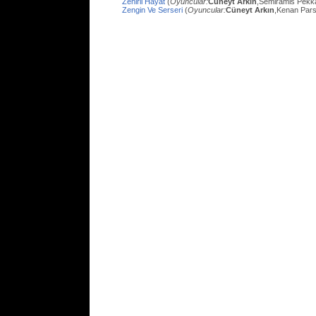
Zehirli Hayat
(
Oyuncular:
Cüneyt Arkın
,Semiramis Pekk
Zengin Ve Serseri
(
Oyuncular:
Cüneyt Arkın
,Kenan Pars