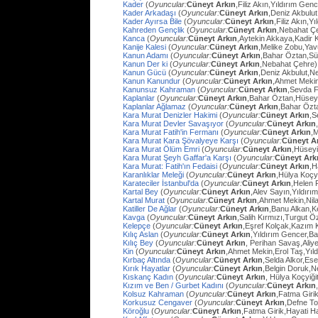
Kader
(
Oyuncular:
Cüneyt Arkın
,Filiz Akın,Yıldırım Gen
Kader Arkadaşı
(
Oyuncular:
Cüneyt Arkın
,Deniz Akbulut
Kader Ayırsa Bile
(
Oyuncular:
Cüneyt Arkın
,Filiz Akın,Y
Kahreden Gençlik
(
Oyuncular:
Cüneyt Arkın
,Nebahat Çe
Kanca
(
Oyuncular:
Cüneyt Arkın
,Aytekin Akkaya,Kadir 
Kanije Kalesi
(
Oyuncular:
Cüneyt Arkın
,Melike Zobu,Ya
Kanun Adamı
(
Oyuncular:
Cüneyt Arkın
,Bahar Öztan,S
Kanun Der ki
(
Oyuncular:
Cüneyt Arkın
,Nebahat Çehre)
Kanun Gücü
(
Oyuncular:
Cüneyt Arkın
,Deniz Akbulut,N
Kanun Kanundur
(
Oyuncular:
Cüneyt Arkın
,Ahmet Meki
Kanunsuz Kahraman
(
Oyuncular:
Cüneyt Arkın
,Sevda F
Kaplanlar
(
Oyuncular:
Cüneyt Arkın
,Bahar Öztan,Hüsey
Kaplanlar Ağlamaz
(
Oyuncular:
Cüneyt Arkın
,Bahar Özt
Kara Murat Denizler Hakimi
(
Oyuncular:
Cüneyt Arkın
,S
Kara Murat Devler Savaşıyor
(
Oyuncular:
Cüneyt Arkın
Kara Murat Fatih'in Fermanı
(
Oyuncular:
Cüneyt Arkın
,
Kara Murat Kara Şövalyeye Karşı
(
Oyuncular:
Cüneyt A
Kara Murat Ölüm Emri
(
Oyuncular:
Cüneyt Arkın
,Hüseyi
Kara Murat Şeyh Gaffar'a Karşı
(
Oyuncular:
Cüneyt Ark
Kara Murat: Fatih'ın Fedaisi
(
Oyuncular:
Cüneyt Arkın
,H
Karanlıklar Meleği
(
Oyuncular:
Cüneyt Arkın
,Hülya Koçy
Karateciler İstanbul'da
(
Oyuncular:
Cüneyt Arkın
,Helen 
Kartal Bey
(
Oyuncular:
Cüneyt Arkın
,Alev Sayın,Yıldırı
Kartal Murat
(
Oyuncular:
Cüneyt Arkın
,Ahmet Mekin,Nil
Katiller De Ağlar
(
Oyuncular:
Cüneyt Arkın
,Banu Alkan,K
Kavga
(
Oyuncular:
Cüneyt Arkın
,Salih Kırmızı,Turgut 
Kelepçe
(
Oyuncular:
Cüneyt Arkın
,Eşref Kolçak,Kazım 
Kılıç Aslan
(
Oyuncular:
Cüneyt Arkın
,Yıldırım Gencer,B
Kılıç Bey
(
Oyuncular:
Cüneyt Arkın
, Perihan Savaş,Aliye
Kin
(
Oyuncular:
Cüneyt Arkın
,Ahmet Mekin,Erol Taş,Yıl
Kırbaç Altında
(
Oyuncular:
Cüneyt Arkın
,Selda Alkor,Ese
Kırık Hayatlar
(
Oyuncular:
Cüneyt Arkın
,Belgin Doruk,
Kıskanç Kadın
(
Oyuncular:
Cüneyt Arkın
, Hülya Koçyiği
Kızım ve Ben / Gurbet Kadını
(
Oyuncular:
Cüneyt Arkın
Kolsuz Kahraman
(
Oyuncular:
Cüneyt Arkın
,Fatma Giri
Korkusuz Cengaver
(
Oyuncular:
Cüneyt Arkın
,Defne To
Köroğlu
(
Oyuncular:
Cüneyt Arkın
,Fatma Girik,Hayati 