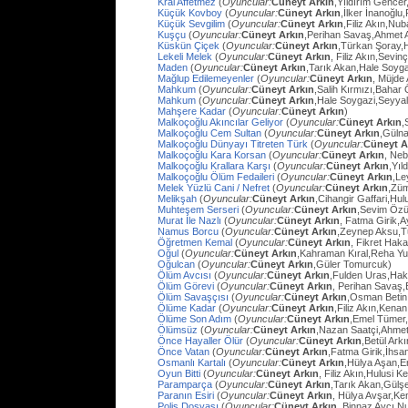
Kral Affetmez
(
Oyuncular:
Cüneyt Arkın
,Yıldırım Gencer
Küçük Kovboy
(
Oyuncular:
Cüneyt Arkın
,İlker İnanoğlu,
Küçük Sevgilim
(
Oyuncular:
Cüneyt Arkın
,Filiz Akın,Nu
Kuşçu
(
Oyuncular:
Cüneyt Arkın
,Perihan Savaş,Ahmet
Küskün Çiçek
(
Oyuncular:
Cüneyt Arkın
,Türkan Şoray,
Lekeli Melek
(
Oyuncular:
Cüneyt Arkın
, Filiz Akın,Sevi
Maden
(
Oyuncular:
Cüneyt Arkın
,Tarık Akan,Hale Soyg
Mağlup Edilemeyenler
(
Oyuncular:
Cüneyt Arkın
, Müjde 
Mahkum
(
Oyuncular:
Cüneyt Arkın
,Salih Kırmızı,Bahar
Mahkum
(
Oyuncular:
Cüneyt Arkın
,Hale Soygazi,Seyyal
Mahşere Kadar
(
Oyuncular:
Cüneyt Arkın
)
Malkoçoğlu Akıncılar Geliyor
(
Oyuncular:
Cüneyt Arkın
,
Malkoçoğlu Cem Sultan
(
Oyuncular:
Cüneyt Arkın
,Gülna
Malkoçoğlu Dünyayı Titreten Türk
(
Oyuncular:
Cüneyt A
Malkoçoğlu Kara Korsan
(
Oyuncular:
Cüneyt Arkın
, Ne
Malkoçoğlu Krallara Karşı
(
Oyuncular:
Cüneyt Arkın
,Yıl
Malkoçoğlu Ölüm Fedaileri
(
Oyuncular:
Cüneyt Arkın
,Le
Melek Yüzlü Cani / Nefret
(
Oyuncular:
Cüneyt Arkın
,Züm
Melikşah
(
Oyuncular:
Cüneyt Arkın
,Cihangir Gaffari,H
Muhteşem Serseri
(
Oyuncular:
Cüneyt Arkın
,Sevim Özü
Murat İle Nazlı
(
Oyuncular:
Cüneyt Arkın
, Fatma Girik,
Namus Borcu
(
Oyuncular:
Cüneyt Arkın
,Zeynep Aksu,T
Öğretmen Kemal
(
Oyuncular:
Cüneyt Arkın
, Fikret Hak
Oğul
(
Oyuncular:
Cüneyt Arkın
,Kahraman Kıral,Reha Yu
Oğulcan
(
Oyuncular:
Cüneyt Arkın
,Güler Tomurcuk)
Ölüm Avcısı
(
Oyuncular:
Cüneyt Arkın
,Fulden Uras,Hak
Ölüm Görevi
(
Oyuncular:
Cüneyt Arkın
, Perihan Savaş,
Ölüm Savaşçısı
(
Oyuncular:
Cüneyt Arkın
,Osman Betin
Ölüme Kadar
(
Oyuncular:
Cüneyt Arkın
,Filiz Akın,Kena
Ölüme Son Adım
(
Oyuncular:
Cüneyt Arkın
,Emel Tümer,
Ölümsüz
(
Oyuncular:
Cüneyt Arkın
,Nazan Saatçi,Ahmet
Önce Hayaller Ölür
(
Oyuncular:
Cüneyt Arkın
,Betül Ark
Önce Vatan
(
Oyuncular:
Cüneyt Arkın
,Fatma Girik,İhs
Osmanlı Kartalı
(
Oyuncular:
Cüneyt Arkın
,Hülya Aşan,E
Oyun Bitti
(
Oyuncular:
Cüneyt Arkın
, Filiz Akın,Hulusi
Paramparça
(
Oyuncular:
Cüneyt Arkın
,Tarık Akan,Gülş
Paranın Esiri
(
Oyuncular:
Cüneyt Arkın
, Hülya Avşar,Ke
Polis Dosyası
(
Oyuncular:
Cüneyt Arkın
, Binnaz Avcı,Nu