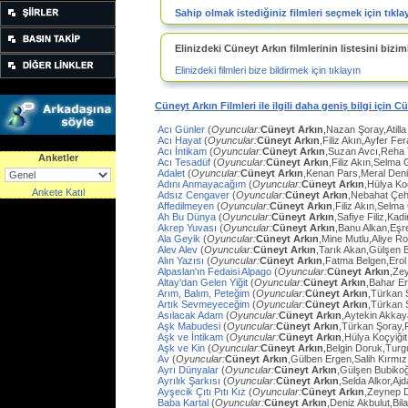
Sahip olmak istediğiniz filmleri seçmek için tıkla
Elinizdeki Cüneyt Arkın filmlerinin listesini biziml
Elinizdeki filmleri bize bildirmek için tıklayın
Cüneyt Arkın Filmleri ile ilgili daha geniş bilgi için C
Acı Günler
(
Oyuncular:
Cüneyt Arkın
,Nazan Şoray,Atilla
Acı Hayat
(
Oyuncular:
Cüneyt Arkın
,Filiz Akın,Ayfer Fe
Acı İntikam
(
Oyuncular:
Cüneyt Arkın
,Suzan Avcı,Reha
Anketler
Acı Tesadüf
(
Oyuncular:
Cüneyt Arkın
,Filiz Akın,Selma 
Adalet
(
Oyuncular:
Cüneyt Arkın
,Kenan Pars,Meral Den
Adını Anmayacağım
(
Oyuncular:
Cüneyt Arkın
,Hülya Ko
Ankete Katıl
Adsız Cengaver
(
Oyuncular:
Cüneyt Arkın
,Nebahat Çeh
Affedilmeyen
(
Oyuncular:
Cüneyt Arkın
,Filiz Akın,Selm
Ah Bu Dünya
(
Oyuncular:
Cüneyt Arkın
,Safiye Filiz,Ka
Akrep Yuvası
(
Oyuncular:
Cüneyt Arkın
,Banu Alkan,Eşr
Ala Geyik
(
Oyuncular:
Cüneyt Arkın
,Mine Mutlu,Aliye Ro
Alev Alev
(
Oyuncular:
Cüneyt Arkın
,Tarık Akan,Gülşen 
Alın Yazısı
(
Oyuncular:
Cüneyt Arkın
,Fatma Belgen,Erol
Alpaslan'ın Fedaisi Alpago
(
Oyuncular:
Cüneyt Arkın
,Ze
Altay'dan Gelen Yiğit
(
Oyuncular:
Cüneyt Arkın
,Bahar E
Arım, Balım, Peteğim
(
Oyuncular:
Cüneyt Arkın
,Türkan 
Artık Sevmeyeceğim
(
Oyuncular:
Cüneyt Arkın
,Türkan 
Asılacak Adam
(
Oyuncular:
Cüneyt Arkın
,Aytekin Akkay
Aşk Mabudesi
(
Oyuncular:
Cüneyt Arkın
,Türkan Şoray,
Aşk ve İntikam
(
Oyuncular:
Cüneyt Arkın
,Hülya Koçyiğit
Aşk ve Kin
(
Oyuncular:
Cüneyt Arkın
,Belgin Doruk,Turg
Av
(
Oyuncular:
Cüneyt Arkın
,Gülben Ergen,Salih Kırmı
Ayrı Dünyalar
(
Oyuncular:
Cüneyt Arkın
,Gülşen Bubiko
Ayrılık Şarkısı
(
Oyuncular:
Cüneyt Arkın
,Selda Alkor,Aj
Ayşecik Çıtı Pıtı Kız
(
Oyuncular:
Cüneyt Arkın
,Zeynep D
Baba Kartal
(
Oyuncular:
Cüneyt Arkın
,Deniz Akbulut,Bil