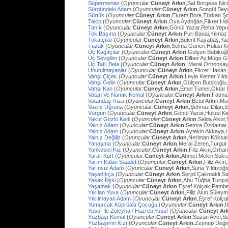
Süpermenler
(
Oyuncular:
Cüneyt Arkın
,Sal Borgese,Ni
Sürgündeki Adam
(
Oyuncular:
Cüneyt Arkın
,Songül Bey
Sürtük
(
Oyuncular:
Cüneyt Arkın
,Ekrem Bora,Türkan Ş
Takip
(
Oyuncular:
Cüneyt Arkın
,Oya Aydoğan,Fikret Ha
Tanık
(
Oyuncular:
Cüneyt Arkın
,Gönül Yazar,Reha Yep
Tek Başına
(
Oyuncular:
Cüneyt Arkın
,Puri Banai,Yılma
Tokatçılar
(
Oyuncular:
Cüneyt Arkın
,Bülent Kayabaş,Ya
Tuzak
(
Oyuncular:
Cüneyt Arkın
,Selma Güneri,Hulusi Ke
Üç Kağıtçılar
(
Oyuncular:
Cüneyt Arkın
,Gülşen Bubikoğ
Üç Sevgilim
(
Oyuncular:
Cüneyt Arkın
,Dilber Ay,Müge Gü
Üç Tatlı Bela
(
Oyuncular:
Cüneyt Arkın
, Meral Orhonsay
Unutulmayanlar
(
Oyuncular:
Cüneyt Arkın
,Fikret Hakan
Vahşi Çiçek
(
Oyuncular:
Cüneyt Arkın
,Leyla Kenter,Yıl
Vahşi Gelin
(
Oyuncular:
Cüneyt Arkın
,Gülşen Bubikoğlu
Vahşi Kan
(
Oyuncular:
Cüneyt Arkın
,Emel Tümer,Oktar
Vatan Ve Namık Kemal
(
Oyuncular:
Cüneyt Arkın
,Fatma 
Vatandaş Rıza
(
Oyuncular:
Cüneyt Arkın
,Betül Arkın,M
Vazife Uğruna
(
Oyuncular:
Cüneyt Arkın
,Şehnaz Dilan,Sa
Vurgun
(
Oyuncular:
Cüneyt Arkın
,Gönül Yazar,Hulusi K
Yakut Gözlü Kedi
(
Oyuncular:
Cüneyt Arkın
,Selda Alkor
Yalnız Adam
(
Oyuncular:
Cüneyt Arkın
,Semra Özdamar,
Yalnız Adam
(
Oyuncular:
Cüneyt Arkın
,Aytekin Akkaya,
Yalnız Değiliz
(
Oyuncular:
Cüneyt Arkın
,Neriman Köksal
Yanaşma
(
Oyuncular:
Cüneyt Arkın
,Meral Zeren,Turgut
Yankesici Kız
(
Oyuncular:
Cüneyt Arkın
,Filiz Akın,Orhan
Yaralı Kurt
(
Oyuncular:
Cüneyt Arkın
,Ahmet Mekin,Şükr
Yarım Kalan Saadet
(
Oyuncular:
Cüneyt Arkın
,Filiz Akı
Yarınsız Adam
(
Oyuncular:
Cüneyt Arkın
,Suna Yıldızoğl
Yaşadıkça
(
Oyuncular:
Cüneyt Arkın
,Serpil Çakmaklı,Sa
Yasak İlişki
(
Oyuncular:
Cüneyt Arkın
,Ahu Tuğba,Turgu
Yaşamak
(
Oyuncular:
Cüneyt Arkın
,Eşref Kolçak,Pembe
Yıkılan Yuva
(
Oyuncular:
Cüneyt Arkın
,Filiz Akın,Süley
Yıkılmayan Adam
(
Oyuncular:
Cüneyt Arkın
,Eşref Kolç
Yumurcak Köprüaltı Çocuğu
(
Oyuncular:
Cüneyt Arkın
,
Yusuf İle Züleyha / Hazreti Yusuf
(
Oyuncular:
Cüneyt Ar
Yüzbaşı Kemal
(
Oyuncular:
Cüneyt Arkın
,Suzan Avcı,Se
Yüzbaşının Kızı
(
Oyuncular:
Cüneyt Arkın
,Zeynep Değir