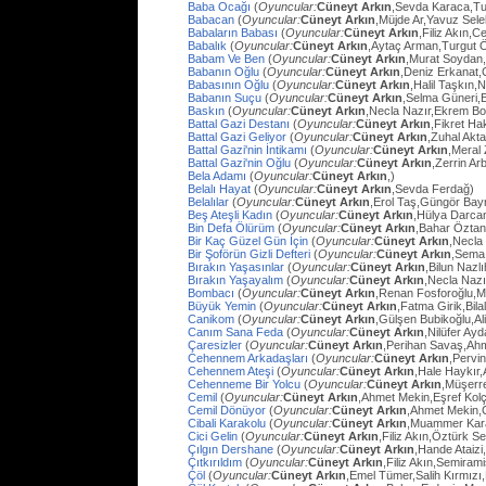
Baba Ocağı
(
Oyuncular:
Cüneyt Arkın
,Sevda Karaca,Tu
Babacan
(
Oyuncular:
Cüneyt Arkın
,Müjde Ar,Yavuz Sel
Babaların Babası
(
Oyuncular:
Cüneyt Arkın
,Filiz Akın,
Babalık
(
Oyuncular:
Cüneyt Arkın
,Aytaç Arman,Turgut 
Babam Ve Ben
(
Oyuncular:
Cüneyt Arkın
,Murat Soydan,
Babanın Oğlu
(
Oyuncular:
Cüneyt Arkın
,Deniz Erkanat,
Babasının Oğlu
(
Oyuncular:
Cüneyt Arkın
,Halil Taşkın,
Babanın Suçu
(
Oyuncular:
Cüneyt Arkın
,Selma Güneri,E
Baskın
(
Oyuncular:
Cüneyt Arkın
,Necla Nazır,Ekrem Bo
Battal Gazi Destanı
(
Oyuncular:
Cüneyt Arkın
,Fikret H
Battal Gazi Geliyor
(
Oyuncular:
Cüneyt Arkın
,Zuhal Akt
Battal Gazi'nin İntikamı
(
Oyuncular:
Cüneyt Arkın
,Meral 
Battal Gazi'nin Oğlu
(
Oyuncular:
Cüneyt Arkın
,Zerrin Arb
Bela Adamı
(
Oyuncular:
Cüneyt Arkın
,)
Belalı Hayat
(
Oyuncular:
Cüneyt Arkın
,Sevda Ferdağ)
Belalılar
(
Oyuncular:
Cüneyt Arkın
,Erol Taş,Güngör Bay
Beş Ateşli Kadın
(
Oyuncular:
Cüneyt Arkın
,Hülya Darca
Bin Defa Ölürüm
(
Oyuncular:
Cüneyt Arkın
,Bahar Öztan
Bir Kaç Güzel Gün İçin
(
Oyuncular:
Cüneyt Arkın
,Necla
Bir Şoförün Gizli Defteri
(
Oyuncular:
Cüneyt Arkın
,Sema
Bırakın Yaşasınlar
(
Oyuncular:
Cüneyt Arkın
,Bilun Nazl
Bırakın Yaşayalım
(
Oyuncular:
Cüneyt Arkın
,Necla Nazı
Bombacı
(
Oyuncular:
Cüneyt Arkın
,Renan Fosforoğlu,M
Büyük Yemin
(
Oyuncular:
Cüneyt Arkın
,Fatma Girik,Bilal
Canikom
(
Oyuncular:
Cüneyt Arkın
,Gülşen Bubikoğlu,Al
Canım Sana Feda
(
Oyuncular:
Cüneyt Arkın
,Nilüfer Ay
Çaresizler
(
Oyuncular:
Cüneyt Arkın
,Perihan Savaş,Ahme
Cehennem Arkadaşları
(
Oyuncular:
Cüneyt Arkın
,Pervi
Cehennem Ateşi
(
Oyuncular:
Cüneyt Arkın
,Hale Haykır
Cehenneme Bir Yolcu
(
Oyuncular:
Cüneyt Arkın
,Müşerre
Cemil
(
Oyuncular:
Cüneyt Arkın
,Ahmet Mekin,Eşref Kolç
Cemil Dönüyor
(
Oyuncular:
Cüneyt Arkın
,Ahmet Mekin,
Cibali Karakolu
(
Oyuncular:
Cüneyt Arkın
,Muammer Kara
Cici Gelin
(
Oyuncular:
Cüneyt Arkın
,Filiz Akın,Öztürk S
Çılgın Dershane
(
Oyuncular:
Cüneyt Arkın
,Hande Ataizi
Çıtkırıldım
(
Oyuncular:
Cüneyt Arkın
,Filiz Akın,Semira
Çöl
(
Oyuncular:
Cüneyt Arkın
,Emel Tümer,Salih Kırmızı