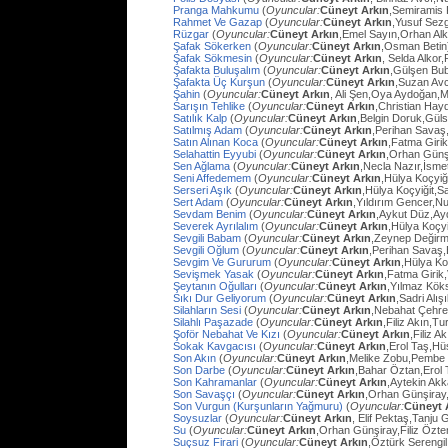
Pranga Mahkumu
(
Oyuncular:
Cüneyt Arkın
,Semiramis
Rahmet Ve Gazap
(
Oyuncular:
Cüneyt Arkın
,Yusuf Sezg
Rüzgar
(
Oyuncular:
Cüneyt Arkın
,Emel Sayın,Orhan Al
Şafak Sökerken
(
Oyuncular:
Cüneyt Arkın
,Osman Betin
Şafak Sökmesin
(
Oyuncular:
Cüneyt Arkın
, Selda Alkor
Şafakta Buluşalım
(
Oyuncular:
Cüneyt Arkın
,Gülşen Bub
Şafakta Üç Kurşun
(
Oyuncular:
Cüneyt Arkın
,Suzan Avc
Şahin
(
Oyuncular:
Cüneyt Arkın
, Ali Şen,Oya Aydoğan,
Sarışın Tehlike
(
Oyuncular:
Cüneyt Arkın
,Christian Hay
Satılık Kalp
(
Oyuncular:
Cüneyt Arkın
,Belgin Doruk,Gül
Satılmış Adam
(
Oyuncular:
Cüneyt Arkın
,Perihan Savaş
Satın Alınan Koca
(
Oyuncular:
Cüneyt Arkın
,Fatma Giri
Selahattin Eyyubi
(
Oyuncular:
Cüneyt Arkın
,Orhan Günşi
Sen Ağlama
(
Oyuncular:
Cüneyt Arkın
,Necla Nazır,İsm
Seni Affedemem
(
Oyuncular:
Cüneyt Arkın
,Hülya Koçyiği
Serseri Aşık
(
Oyuncular:
Cüneyt Arkın
,Hülya Koçyiğit,Sa
Sert Adam
(
Oyuncular:
Cüneyt Arkın
,Yıldırım Gencer,N
Sevdam Benim
(
Oyuncular:
Cüneyt Arkın
,Aykut Düz,Ay
Severek Ayrılalım
(
Oyuncular:
Cüneyt Arkın
,Hülya Koçyi
Sevgili Babam
(
Oyuncular:
Cüneyt Arkın
,Zeynep Değirm
Sevgili Oğlum
(
Oyuncular:
Cüneyt Arkın
,Perihan Savaş,
Sevgim Ve Gururum
(
Oyuncular:
Cüneyt Arkın
,Hülya Ko
Sevişmek Yasak
(
Oyuncular:
Cüneyt Arkın
,Fatma Girik
Şeytanın Oğulları
(
Oyuncular:
Cüneyt Arkın
,Yılmaz Köks
Sıkı Dur Geliyorum
(
Oyuncular:
Cüneyt Arkın
,Sadri Alış
Silahların Sesi
(
Oyuncular:
Cüneyt Arkın
,Nebahat Çehre
Silahlı Paşazade
(
Oyuncular:
Cüneyt Arkın
,Filiz Akın,
Şoför Nebahat Ve Kızı
(
Oyuncular:
Cüneyt Arkın
,Filiz 
Sokak Kavgacısı
(
Oyuncular:
Cüneyt Arkın
,Erol Taş,H
Son Akın
(
Oyuncular:
Cüneyt Arkın
,Melike Zobu,Pembe 
Son Darbe
(
Oyuncular:
Cüneyt Arkın
,Bahar Öztan,Erol 
Son Kahramanlar
(
Oyuncular:
Cüneyt Arkın
,Aytekin Ak
Son Savaşçı
(
Oyuncular:
Cüneyt Arkın
,Orhan Günşiray
Son Vurgun (Kurşunların Yağmuru)
(
Oyuncular:
Cüneyt 
Soysuzlar
(
Oyuncular:
Cüneyt Arkın
, Elif Pektaş,Tanju
Su
(
Oyuncular:
Cüneyt Arkın
,Orhan Günşiray,Filiz Özt
Suçsuz Firari
(
Oyuncular:
Cüneyt Arkın
,Öztürk Serengil