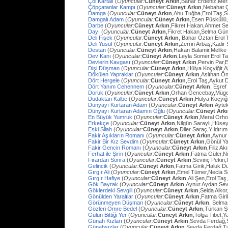
Çöl Kartalı
(
Oyuncular:
Cüneyt Arkın
,Bahar Erdeniz,Mer
Çöpçatanlar Kampı
(
Oyuncular:
Cüneyt Arkın
,Nebahat Ç
Damga
(
Oyuncular:
Cüneyt Arkın
,Ahu Tuğba,Erol Taş,
Damgalı Adam
(
Oyuncular:
Cüneyt Arkın
,Esen Püsküllü
Darbe
(
Oyuncular:
Cüneyt Arkın
,Fikret Hakan,Ahmet Se
Dayı
(
Oyuncular:
Cüneyt Arkın
,Fikret Hakan,Selma Gün
Deli Fişek
(
Oyuncular:
Cüneyt Arkın
, Bahar Öztan,Erol 
Deli Yusuf
(
Oyuncular:
Cüneyt Arkın
,Zerrin Arbaş,Kadir
Destan
(
Oyuncular:
Cüneyt Arkın
,Hakan Balamir,Melike
Dev Kanı
(
Oyuncular:
Cüneyt Arkın
,Leyla Somer,Erol Ta
Devlerin Kavgası
(
Oyuncular:
Cüneyt Arkın
,Pervin Par,
Dişi Düşman
(
Oyuncular:
Cüneyt Arkın
,Hülya Koçyiğit,
Dökülen Yapraklar
(
Oyuncular:
Cüneyt Arkın
,Aslıhan Ö
Dört Hergele
(
Oyuncular:
Cüneyt Arkın
,Erol Taş,Aykut 
Dört Yanım Cehennem
(
Oyuncular:
Cüneyt Arkın
, Eşre
Doruk
(
Oyuncular:
Cüneyt Arkın
,Orhan Gencebay,Müg
Dudaktan Kalbe
(
Oyuncular:
Cüneyt Arkın
,Hülya Koçyiğ
Dünyayı Kurtaran Adam
(
Oyuncular:
Cüneyt Arkın
,Ayte
Dünyayı Kurtaran Adamın Oğlu
(
Oyuncular:
Cüneyt Ark
En Büyük Yumruk
(
Oyuncular:
Cüneyt Arkın
,Meral Orh
Erkekçe
(
Oyuncular:
Cüneyt Arkın
,Nilgün Saraylı,Hüsey
Eski Silah
(
Oyuncular:
Cüneyt Arkın
,Diler Saraç,Yıldırı
Fakir Aşıkların Romanı
(
Oyuncular:
Cüneyt Arkın
,Aynur
Fakir Bir Kız Sevdim
(
Oyuncular:
Cüneyt Arkın
,Gönül Y
Fakir Gencin Romanı
(
Oyuncular:
Cüneyt Arkın
,Filiz A
Ferhat ile Şirin
(
Oyuncular:
Cüneyt Arkın
,Fatma Güler,Ni
Firardan Sonra
(
Oyuncular:
Cüneyt Arkın
,Sevinç Pekin
Gelincik
(
Oyuncular:
Cüneyt Arkın
,Fatma Girik,Haluk D
Gırgır Ali
(
Oyuncular:
Cüneyt Arkın
,Emel Tümer,Necla S
Gırgır Hafiye
(
Oyuncular:
Cüneyt Arkın
,Ali Şen,Erol Taş
Gök Bayrak
(
Oyuncular:
Cüneyt Arkın
,Aynur Aydan,Sev
Göklerdeki Sevgili
(
Oyuncular:
Cüneyt Arkın
,Selda Alko
Gönülden Yaralılar
(
Oyuncular:
Cüneyt Arkın
,Fatma Gir
Görünmeyen Düşman
(
Oyuncular:
Cüneyt Arkın
, Selma
Gözleri Ömre Bedel
(
Oyuncular:
Cüneyt Arkın
,Türkan Ş
Gülün Bittiği Yer
(
Oyuncular:
Cüneyt Arkın
,Tolga Tibet,Y
Günah Kızları
(
Oyuncular:
Cüneyt Arkın
,Sevda Ferdağ,
Günahsızlar
(
Oyuncular:
Cüneyt Arkın
,Sevda Ferdağ,T