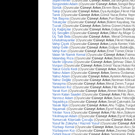
Süpermenler
(
Oyuncular:
Cüneyt Arkın
,Sal Borgese,Ni
Sürgündeki Adam
(
Oyuncular:
Cüneyt Arkın
,Songül Bey
Sürtük
(
Oyuncular:
Cüneyt Arkın
,Ekrem Bora,Türkan Ş
Takip
(
Oyuncular:
Cüneyt Arkın
,Oya Aydoğan,Fikret Ha
Tanık
(
Oyuncular:
Cüneyt Arkın
,Gönül Yazar,Reha Yep
Tek Başına
(
Oyuncular:
Cüneyt Arkın
,Puri Banai,Yılma
Tokatçılar
(
Oyuncular:
Cüneyt Arkın
,Bülent Kayabaş,Ya
Tuzak
(
Oyuncular:
Cüneyt Arkın
,Selma Güneri,Hulusi Ke
Üç Kağıtçılar
(
Oyuncular:
Cüneyt Arkın
,Gülşen Bubikoğ
Üç Sevgilim
(
Oyuncular:
Cüneyt Arkın
,Dilber Ay,Müge Gü
Üç Tatlı Bela
(
Oyuncular:
Cüneyt Arkın
, Meral Orhonsay
Unutulmayanlar
(
Oyuncular:
Cüneyt Arkın
,Fikret Hakan
Vahşi Çiçek
(
Oyuncular:
Cüneyt Arkın
,Leyla Kenter,Yıl
Vahşi Gelin
(
Oyuncular:
Cüneyt Arkın
,Gülşen Bubikoğlu
Vahşi Kan
(
Oyuncular:
Cüneyt Arkın
,Emel Tümer,Oktar
Vatan Ve Namık Kemal
(
Oyuncular:
Cüneyt Arkın
,Fatma 
Vatandaş Rıza
(
Oyuncular:
Cüneyt Arkın
,Betül Arkın,M
Vazife Uğruna
(
Oyuncular:
Cüneyt Arkın
,Şehnaz Dilan,Sa
Vurgun
(
Oyuncular:
Cüneyt Arkın
,Gönül Yazar,Hulusi K
Yakut Gözlü Kedi
(
Oyuncular:
Cüneyt Arkın
,Selda Alkor
Yalnız Adam
(
Oyuncular:
Cüneyt Arkın
,Semra Özdamar,
Yalnız Adam
(
Oyuncular:
Cüneyt Arkın
,Aytekin Akkaya,
Yalnız Değiliz
(
Oyuncular:
Cüneyt Arkın
,Neriman Köksal
Yanaşma
(
Oyuncular:
Cüneyt Arkın
,Meral Zeren,Turgut
Yankesici Kız
(
Oyuncular:
Cüneyt Arkın
,Filiz Akın,Orhan
Yaralı Kurt
(
Oyuncular:
Cüneyt Arkın
,Ahmet Mekin,Şükr
Yarım Kalan Saadet
(
Oyuncular:
Cüneyt Arkın
,Filiz Akı
Yarınsız Adam
(
Oyuncular:
Cüneyt Arkın
,Suna Yıldızoğl
Yaşadıkça
(
Oyuncular:
Cüneyt Arkın
,Serpil Çakmaklı,Sa
Yasak İlişki
(
Oyuncular:
Cüneyt Arkın
,Ahu Tuğba,Turgu
Yaşamak
(
Oyuncular:
Cüneyt Arkın
,Eşref Kolçak,Pembe
Yıkılan Yuva
(
Oyuncular:
Cüneyt Arkın
,Filiz Akın,Süley
Yıkılmayan Adam
(
Oyuncular:
Cüneyt Arkın
,Eşref Kolç
Yumurcak Köprüaltı Çocuğu
(
Oyuncular:
Cüneyt Arkın
,
Yusuf İle Züleyha / Hazreti Yusuf
(
Oyuncular:
Cüneyt Ar
Yüzbaşı Kemal
(
Oyuncular:
Cüneyt Arkın
,Suzan Avcı,Se
Yüzbaşının Kızı
(
Oyuncular:
Cüneyt Arkın
,Zeynep Değir
Zehirli Hayat
(
Oyuncular:
Cüneyt Arkın
,Semiramis Pekk