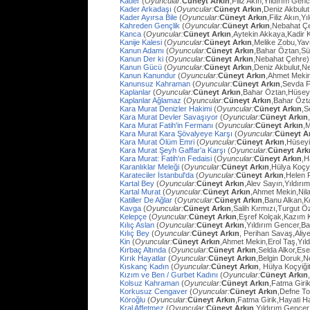
Kader
(
Oyuncular:
Cüneyt Arkın
,Filiz Akın,Yıldırım Gen
Kader Arkadaşı
(
Oyuncular:
Cüneyt Arkın
,Deniz Akbulut
Kader Ayırsa Bile
(
Oyuncular:
Cüneyt Arkın
,Filiz Akın,Y
Kahreden Gençlik
(
Oyuncular:
Cüneyt Arkın
,Nebahat Çe
Kanca
(
Oyuncular:
Cüneyt Arkın
,Aytekin Akkaya,Kadir 
Kanije Kalesi
(
Oyuncular:
Cüneyt Arkın
,Melike Zobu,Ya
Kanun Adamı
(
Oyuncular:
Cüneyt Arkın
,Bahar Öztan,S
Kanun Der ki
(
Oyuncular:
Cüneyt Arkın
,Nebahat Çehre)
Kanun Gücü
(
Oyuncular:
Cüneyt Arkın
,Deniz Akbulut,N
Kanun Kanundur
(
Oyuncular:
Cüneyt Arkın
,Ahmet Meki
Kanunsuz Kahraman
(
Oyuncular:
Cüneyt Arkın
,Sevda F
Kaplanlar
(
Oyuncular:
Cüneyt Arkın
,Bahar Öztan,Hüsey
Kaplanlar Ağlamaz
(
Oyuncular:
Cüneyt Arkın
,Bahar Özt
Kara Murat Denizler Hakimi
(
Oyuncular:
Cüneyt Arkın
,S
Kara Murat Devler Savaşıyor
(
Oyuncular:
Cüneyt Arkın
Kara Murat Fatih'in Fermanı
(
Oyuncular:
Cüneyt Arkın
,
Kara Murat Kara Şövalyeye Karşı
(
Oyuncular:
Cüneyt A
Kara Murat Ölüm Emri
(
Oyuncular:
Cüneyt Arkın
,Hüseyi
Kara Murat Şeyh Gaffar'a Karşı
(
Oyuncular:
Cüneyt Ark
Kara Murat: Fatih'ın Fedaisi
(
Oyuncular:
Cüneyt Arkın
,H
Karanlıklar Meleği
(
Oyuncular:
Cüneyt Arkın
,Hülya Koçy
Karateciler İstanbul'da
(
Oyuncular:
Cüneyt Arkın
,Helen 
Kartal Bey
(
Oyuncular:
Cüneyt Arkın
,Alev Sayın,Yıldırı
Kartal Murat
(
Oyuncular:
Cüneyt Arkın
,Ahmet Mekin,Nil
Katiller De Ağlar
(
Oyuncular:
Cüneyt Arkın
,Banu Alkan,K
Kavga
(
Oyuncular:
Cüneyt Arkın
,Salih Kırmızı,Turgut 
Kelepçe
(
Oyuncular:
Cüneyt Arkın
,Eşref Kolçak,Kazım 
Kılıç Aslan
(
Oyuncular:
Cüneyt Arkın
,Yıldırım Gencer,B
Kılıç Bey
(
Oyuncular:
Cüneyt Arkın
, Perihan Savaş,Aliye
Kin
(
Oyuncular:
Cüneyt Arkın
,Ahmet Mekin,Erol Taş,Yıl
Kırbaç Altında
(
Oyuncular:
Cüneyt Arkın
,Selda Alkor,Ese
Kırık Hayatlar
(
Oyuncular:
Cüneyt Arkın
,Belgin Doruk,
Kıskanç Kadın
(
Oyuncular:
Cüneyt Arkın
, Hülya Koçyiği
Kızım ve Ben / Gurbet Kadını
(
Oyuncular:
Cüneyt Arkın
Kolsuz Kahraman
(
Oyuncular:
Cüneyt Arkın
,Fatma Giri
Korkusuz Cengaver
(
Oyuncular:
Cüneyt Arkın
,Defne To
Köroğlu
(
Oyuncular:
Cüneyt Arkın
,Fatma Girik,Hayati 
Kral Affetmez
(
Oyuncular:
Cüneyt Arkın
,Yıldırım Gencer