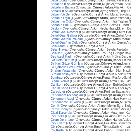
Baba Ocağı
(
Oyuncular:
Cüneyt Arkın
,Sevda Karaca,Tu
Babacan
(
Oyuncular:
Cüneyt Arkın
,Müjde Ar,Yavuz Sel
Babaların Babası
(
Oyuncular:
Cüneyt Arkın
,Filiz Akın,
Babalık
(
Oyuncular:
Cüneyt Arkın
,Aytaç Arman,Turgut 
Babam Ve Ben
(
Oyuncular:
Cüneyt Arkın
,Murat Soydan,
Babanın Oğlu
(
Oyuncular:
Cüneyt Arkın
,Deniz Erkanat,
Babasının Oğlu
(
Oyuncular:
Cüneyt Arkın
,Halil Taşkın,
Babanın Suçu
(
Oyuncular:
Cüneyt Arkın
,Selma Güneri,E
Baskın
(
Oyuncular:
Cüneyt Arkın
,Necla Nazır,Ekrem Bo
Battal Gazi Destanı
(
Oyuncular:
Cüneyt Arkın
,Fikret H
Battal Gazi Geliyor
(
Oyuncular:
Cüneyt Arkın
,Zuhal Akt
Battal Gazi'nin İntikamı
(
Oyuncular:
Cüneyt Arkın
,Meral 
Battal Gazi'nin Oğlu
(
Oyuncular:
Cüneyt Arkın
,Zerrin Arb
Bela Adamı
(
Oyuncular:
Cüneyt Arkın
,)
Belalı Hayat
(
Oyuncular:
Cüneyt Arkın
,Sevda Ferdağ)
Belalılar
(
Oyuncular:
Cüneyt Arkın
,Erol Taş,Güngör Bay
Beş Ateşli Kadın
(
Oyuncular:
Cüneyt Arkın
,Hülya Darca
Bin Defa Ölürüm
(
Oyuncular:
Cüneyt Arkın
,Bahar Öztan
Bir Kaç Güzel Gün İçin
(
Oyuncular:
Cüneyt Arkın
,Necla
Bir Şoförün Gizli Defteri
(
Oyuncular:
Cüneyt Arkın
,Sema
Bırakın Yaşasınlar
(
Oyuncular:
Cüneyt Arkın
,Bilun Nazl
Bırakın Yaşayalım
(
Oyuncular:
Cüneyt Arkın
,Necla Nazı
Bombacı
(
Oyuncular:
Cüneyt Arkın
,Renan Fosforoğlu,M
Büyük Yemin
(
Oyuncular:
Cüneyt Arkın
,Fatma Girik,Bilal
Canikom
(
Oyuncular:
Cüneyt Arkın
,Gülşen Bubikoğlu,Al
Canım Sana Feda
(
Oyuncular:
Cüneyt Arkın
,Nilüfer Ay
Çaresizler
(
Oyuncular:
Cüneyt Arkın
,Perihan Savaş,Ahme
Cehennem Arkadaşları
(
Oyuncular:
Cüneyt Arkın
,Pervi
Cehennem Ateşi
(
Oyuncular:
Cüneyt Arkın
,Hale Haykır
Cehenneme Bir Yolcu
(
Oyuncular:
Cüneyt Arkın
,Müşerre
Cemil
(
Oyuncular:
Cüneyt Arkın
,Ahmet Mekin,Eşref Kolç
Cemil Dönüyor
(
Oyuncular:
Cüneyt Arkın
,Ahmet Mekin,
Cibali Karakolu
(
Oyuncular:
Cüneyt Arkın
,Muammer Kara
Cici Gelin
(
Oyuncular:
Cüneyt Arkın
,Filiz Akın,Öztürk S
Çılgın Dershane
(
Oyuncular:
Cüneyt Arkın
,Hande Ataizi
Çıtkırıldım
(
Oyuncular:
Cüneyt Arkın
,Filiz Akın,Semira
Çöl
(
Oyuncular:
Cüneyt Arkın
,Emel Tümer,Salih Kırmızı
Çöl Kartalı
(
Oyuncular:
Cüneyt Arkın
,Bahar Erdeniz,Mer