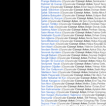
Pranga Mahkumu
(
Oyuncular:
Cüneyt Arkın
,Semiramis
Rahmet Ve Gazap
(
Oyuncular:
Cüneyt Arkın
,Yusuf Sezg
Rüzgar
(
Oyuncular:
Cüneyt Arkın
,Emel Sayın,Orhan Al
Şafak Sökerken
(
Oyuncular:
Cüneyt Arkın
,Osman Betin
Şafak Sökmesin
(
Oyuncular:
Cüneyt Arkın
, Selda Alkor
Şafakta Buluşalım
(
Oyuncular:
Cüneyt Arkın
,Gülşen Bub
Şafakta Üç Kurşun
(
Oyuncular:
Cüneyt Arkın
,Suzan Avc
Şahin
(
Oyuncular:
Cüneyt Arkın
, Ali Şen,Oya Aydoğan,
Sarışın Tehlike
(
Oyuncular:
Cüneyt Arkın
,Christian Hay
Satılık Kalp
(
Oyuncular:
Cüneyt Arkın
,Belgin Doruk,Gül
Satılmış Adam
(
Oyuncular:
Cüneyt Arkın
,Perihan Savaş
Satın Alınan Koca
(
Oyuncular:
Cüneyt Arkın
,Fatma Giri
Selahattin Eyyubi
(
Oyuncular:
Cüneyt Arkın
,Orhan Günşi
Sen Ağlama
(
Oyuncular:
Cüneyt Arkın
,Necla Nazır,İsm
Seni Affedemem
(
Oyuncular:
Cüneyt Arkın
,Hülya Koçyiği
Serseri Aşık
(
Oyuncular:
Cüneyt Arkın
,Hülya Koçyiğit,Sa
Sert Adam
(
Oyuncular:
Cüneyt Arkın
,Yıldırım Gencer,N
Sevdam Benim
(
Oyuncular:
Cüneyt Arkın
,Aykut Düz,Ay
Severek Ayrılalım
(
Oyuncular:
Cüneyt Arkın
,Hülya Koçyi
Sevgili Babam
(
Oyuncular:
Cüneyt Arkın
,Zeynep Değirm
Sevgili Oğlum
(
Oyuncular:
Cüneyt Arkın
,Perihan Savaş,
Sevgim Ve Gururum
(
Oyuncular:
Cüneyt Arkın
,Hülya Ko
Sevişmek Yasak
(
Oyuncular:
Cüneyt Arkın
,Fatma Girik
Şeytanın Oğulları
(
Oyuncular:
Cüneyt Arkın
,Yılmaz Köks
Sıkı Dur Geliyorum
(
Oyuncular:
Cüneyt Arkın
,Sadri Alış
Silahların Sesi
(
Oyuncular:
Cüneyt Arkın
,Nebahat Çehre
Silahlı Paşazade
(
Oyuncular:
Cüneyt Arkın
,Filiz Akın,
Şoför Nebahat Ve Kızı
(
Oyuncular:
Cüneyt Arkın
,Filiz 
Sokak Kavgacısı
(
Oyuncular:
Cüneyt Arkın
,Erol Taş,H
Son Akın
(
Oyuncular:
Cüneyt Arkın
,Melike Zobu,Pembe 
Son Darbe
(
Oyuncular:
Cüneyt Arkın
,Bahar Öztan,Erol 
Son Kahramanlar
(
Oyuncular:
Cüneyt Arkın
,Aytekin Ak
Son Savaşçı
(
Oyuncular:
Cüneyt Arkın
,Orhan Günşiray
Son Vurgun (Kurşunların Yağmuru)
(
Oyuncular:
Cüneyt 
Soysuzlar
(
Oyuncular:
Cüneyt Arkın
, Elif Pektaş,Tanju
Su
(
Oyuncular:
Cüneyt Arkın
,Orhan Günşiray,Filiz Özt
Suçsuz Firari
(
Oyuncular:
Cüneyt Arkın
,Öztürk Serengil