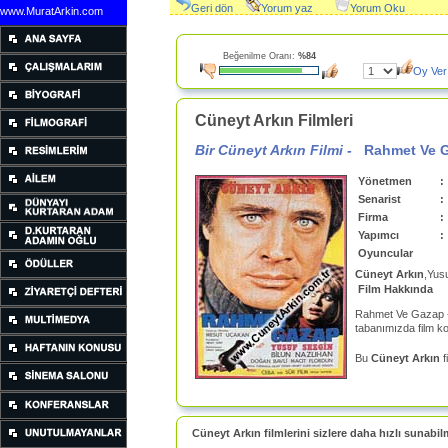
Geri dön
Yorum yaz
Yorum Oku
www.MuratArkin.com
Beğenilme Oranı:
%84
Oy Ver
Cüneyt Arkın Filmleri
Bir Cüneyt Arkın Filmi -
Rahmet Ve 
Yönetmen
:
Senarist
:
Firma
:
Yapımcı
:
Oyuncular
Cüneyt Arkın
,Yus
Film Hakkında
Rahmet Ve Gazap 
tabanımızda film k
Bu
Cüneyt Arkın
f
Cüneyt Arkın filmlerini sizlere daha hızlı sunabil