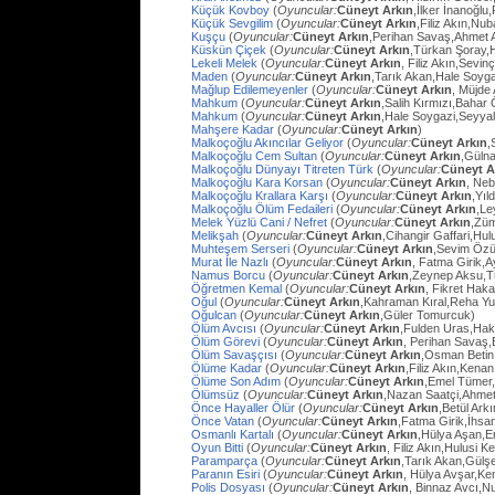
Küçük Kovboy
(
Oyuncular:
Cüneyt Arkın
,İlker İnanoğlu,
Küçük Sevgilim
(
Oyuncular:
Cüneyt Arkın
,Filiz Akın,Nu
Kuşçu
(
Oyuncular:
Cüneyt Arkın
,Perihan Savaş,Ahmet
Küskün Çiçek
(
Oyuncular:
Cüneyt Arkın
,Türkan Şoray,
Lekeli Melek
(
Oyuncular:
Cüneyt Arkın
, Filiz Akın,Sevi
Maden
(
Oyuncular:
Cüneyt Arkın
,Tarık Akan,Hale Soyg
Mağlup Edilemeyenler
(
Oyuncular:
Cüneyt Arkın
, Müjde 
Mahkum
(
Oyuncular:
Cüneyt Arkın
,Salih Kırmızı,Bahar
Mahkum
(
Oyuncular:
Cüneyt Arkın
,Hale Soygazi,Seyyal
Mahşere Kadar
(
Oyuncular:
Cüneyt Arkın
)
Malkoçoğlu Akıncılar Geliyor
(
Oyuncular:
Cüneyt Arkın
,
Malkoçoğlu Cem Sultan
(
Oyuncular:
Cüneyt Arkın
,Gülna
Malkoçoğlu Dünyayı Titreten Türk
(
Oyuncular:
Cüneyt A
Malkoçoğlu Kara Korsan
(
Oyuncular:
Cüneyt Arkın
, Ne
Malkoçoğlu Krallara Karşı
(
Oyuncular:
Cüneyt Arkın
,Yıl
Malkoçoğlu Ölüm Fedaileri
(
Oyuncular:
Cüneyt Arkın
,Le
Melek Yüzlü Cani / Nefret
(
Oyuncular:
Cüneyt Arkın
,Züm
Melikşah
(
Oyuncular:
Cüneyt Arkın
,Cihangir Gaffari,H
Muhteşem Serseri
(
Oyuncular:
Cüneyt Arkın
,Sevim Özü
Murat İle Nazlı
(
Oyuncular:
Cüneyt Arkın
, Fatma Girik,
Namus Borcu
(
Oyuncular:
Cüneyt Arkın
,Zeynep Aksu,T
Öğretmen Kemal
(
Oyuncular:
Cüneyt Arkın
, Fikret Hak
Oğul
(
Oyuncular:
Cüneyt Arkın
,Kahraman Kıral,Reha Yu
Oğulcan
(
Oyuncular:
Cüneyt Arkın
,Güler Tomurcuk)
Ölüm Avcısı
(
Oyuncular:
Cüneyt Arkın
,Fulden Uras,Hak
Ölüm Görevi
(
Oyuncular:
Cüneyt Arkın
, Perihan Savaş,
Ölüm Savaşçısı
(
Oyuncular:
Cüneyt Arkın
,Osman Betin
Ölüme Kadar
(
Oyuncular:
Cüneyt Arkın
,Filiz Akın,Kena
Ölüme Son Adım
(
Oyuncular:
Cüneyt Arkın
,Emel Tümer,
Ölümsüz
(
Oyuncular:
Cüneyt Arkın
,Nazan Saatçi,Ahmet
Önce Hayaller Ölür
(
Oyuncular:
Cüneyt Arkın
,Betül Ark
Önce Vatan
(
Oyuncular:
Cüneyt Arkın
,Fatma Girik,İhs
Osmanlı Kartalı
(
Oyuncular:
Cüneyt Arkın
,Hülya Aşan,E
Oyun Bitti
(
Oyuncular:
Cüneyt Arkın
, Filiz Akın,Hulusi
Paramparça
(
Oyuncular:
Cüneyt Arkın
,Tarık Akan,Gülş
Paranın Esiri
(
Oyuncular:
Cüneyt Arkın
, Hülya Avşar,Ke
Polis Dosyası
(
Oyuncular:
Cüneyt Arkın
, Binnaz Avcı,Nu