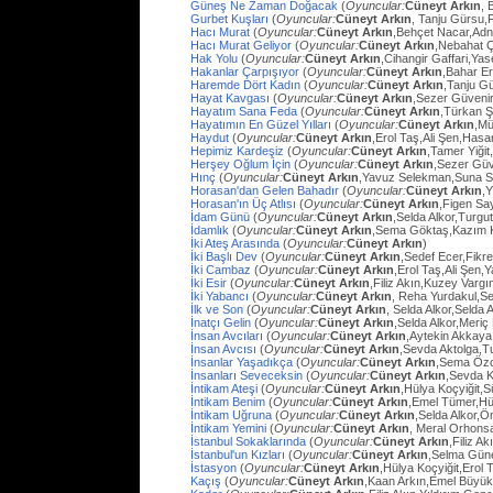
Güneş Ne Zaman Doğacak
(
Oyuncular:
Cüneyt Arkın
, 
Gurbet Kuşları
(
Oyuncular:
Cüneyt Arkın
, Tanju Gürsu,
Hacı Murat
(
Oyuncular:
Cüneyt Arkın
,Behçet Nacar,Adn
Hacı Murat Geliyor
(
Oyuncular:
Cüneyt Arkın
,Nebahat Ç
Hak Yolu
(
Oyuncular:
Cüneyt Arkın
,Cihangir Gaffari,Yas
Hakanlar Çarpışıyor
(
Oyuncular:
Cüneyt Arkın
,Bahar E
Haremde Dört Kadın
(
Oyuncular:
Cüneyt Arkın
,Tanju G
Hayat Kavgası
(
Oyuncular:
Cüneyt Arkın
,Sezer Güvenir
Hayatım Sana Feda
(
Oyuncular:
Cüneyt Arkın
,Türkan Ş
Hayatımın En Güzel Yılları
(
Oyuncular:
Cüneyt Arkın
,Mü
Haydut
(
Oyuncular:
Cüneyt Arkın
,Erol Taş,Ali Şen,Hasa
Hepimiz Kardeşiz
(
Oyuncular:
Cüneyt Arkın
,Tamer Yiğit
Herşey Oğlum İçin
(
Oyuncular:
Cüneyt Arkın
,Sezer Güv
Hınç
(
Oyuncular:
Cüneyt Arkın
,Yavuz Selekman,Suna Se
Horasan'dan Gelen Bahadır
(
Oyuncular:
Cüneyt Arkın
,
Horasan'ın Üç Atlısı
(
Oyuncular:
Cüneyt Arkın
,Figen Sa
İdam Günü
(
Oyuncular:
Cüneyt Arkın
,Selda Alkor,Turg
İdamlık
(
Oyuncular:
Cüneyt Arkın
,Sema Göktaş,Kazım K
İki Ateş Arasında
(
Oyuncular:
Cüneyt Arkın
)
İki Başlı Dev
(
Oyuncular:
Cüneyt Arkın
,Sedef Ecer,Fikr
İki Cambaz
(
Oyuncular:
Cüneyt Arkın
,Erol Taş,Ali Şen,Y
İki Esir
(
Oyuncular:
Cüneyt Arkın
,Filiz Akın,Kuzey Varg
İki Yabancı
(
Oyuncular:
Cüneyt Arkın
, Reha Yurdakul,S
İlk ve Son
(
Oyuncular:
Cüneyt Arkın
, Selda Alkor,Selda A
İnatçı Gelin
(
Oyuncular:
Cüneyt Arkın
,Selda Alkor,Meri
İnsan Avcıları
(
Oyuncular:
Cüneyt Arkın
,Aytekin Akkaya
İnsan Avcısı
(
Oyuncular:
Cüneyt Arkın
,Sevda Aktolga,T
İnsanlar Yaşadıkça
(
Oyuncular:
Cüneyt Arkın
,Sema Öz
İnsanları Seveceksin
(
Oyuncular:
Cüneyt Arkın
,Sevda 
İntikam Ateşi
(
Oyuncular:
Cüneyt Arkın
,Hülya Koçyiğit,
İntikam Benim
(
Oyuncular:
Cüneyt Arkın
,Emel Tümer,Hü
İntikam Uğruna
(
Oyuncular:
Cüneyt Arkın
,Selda Alkor,
İntikam Yemini
(
Oyuncular:
Cüneyt Arkın
, Meral Orhons
İstanbul Sokaklarında
(
Oyuncular:
Cüneyt Arkın
,Filiz A
İstanbul'un Kızları
(
Oyuncular:
Cüneyt Arkın
,Selma Güne
İstasyon
(
Oyuncular:
Cüneyt Arkın
,Hülya Koçyiğit,Erol
Kaçış
(
Oyuncular:
Cüneyt Arkın
,Kaan Arkın,Emel Büyü