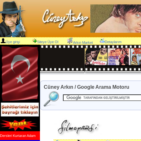
Üye girişi
Siteye Üye Ol
Detaylarım
Arkın Market
Cüney Arkın / Google Arama Motoru
Dersleri Kurtaran Adam