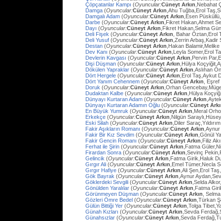
Çöpçatanlar Kampı
(
Oyuncular:
Cüneyt Arkın
,Nebahat Ç
Damga
(
Oyuncular:
Cüneyt Arkın
,Ahu Tuğba,Erol Taş,
Damgalı Adam
(
Oyuncular:
Cüneyt Arkın
,Esen Püsküllü
Darbe
(
Oyuncular:
Cüneyt Arkın
,Fikret Hakan,Ahmet Se
Dayı
(
Oyuncular:
Cüneyt Arkın
,Fikret Hakan,Selma Gün
Deli Fişek
(
Oyuncular:
Cüneyt Arkın
, Bahar Öztan,Erol 
Deli Yusuf
(
Oyuncular:
Cüneyt Arkın
,Zerrin Arbaş,Kadir
Destan
(
Oyuncular:
Cüneyt Arkın
,Hakan Balamir,Melike
Dev Kanı
(
Oyuncular:
Cüneyt Arkın
,Leyla Somer,Erol Ta
Devlerin Kavgası
(
Oyuncular:
Cüneyt Arkın
,Pervin Par,
Dişi Düşman
(
Oyuncular:
Cüneyt Arkın
,Hülya Koçyiğit,
Dökülen Yapraklar
(
Oyuncular:
Cüneyt Arkın
,Aslıhan Ö
Dört Hergele
(
Oyuncular:
Cüneyt Arkın
,Erol Taş,Aykut 
Dört Yanım Cehennem
(
Oyuncular:
Cüneyt Arkın
, Eşre
Doruk
(
Oyuncular:
Cüneyt Arkın
,Orhan Gencebay,Müg
Dudaktan Kalbe
(
Oyuncular:
Cüneyt Arkın
,Hülya Koçyiğ
Dünyayı Kurtaran Adam
(
Oyuncular:
Cüneyt Arkın
,Ayte
Dünyayı Kurtaran Adamın Oğlu
(
Oyuncular:
Cüneyt Ark
En Büyük Yumruk
(
Oyuncular:
Cüneyt Arkın
,Meral Orh
Erkekçe
(
Oyuncular:
Cüneyt Arkın
,Nilgün Saraylı,Hüsey
Eski Silah
(
Oyuncular:
Cüneyt Arkın
,Diler Saraç,Yıldırı
Fakir Aşıkların Romanı
(
Oyuncular:
Cüneyt Arkın
,Aynur
Fakir Bir Kız Sevdim
(
Oyuncular:
Cüneyt Arkın
,Gönül Y
Fakir Gencin Romanı
(
Oyuncular:
Cüneyt Arkın
,Filiz A
Ferhat ile Şirin
(
Oyuncular:
Cüneyt Arkın
,Fatma Güler,Ni
Firardan Sonra
(
Oyuncular:
Cüneyt Arkın
,Sevinç Pekin
Gelincik
(
Oyuncular:
Cüneyt Arkın
,Fatma Girik,Haluk D
Gırgır Ali
(
Oyuncular:
Cüneyt Arkın
,Emel Tümer,Necla S
Gırgır Hafiye
(
Oyuncular:
Cüneyt Arkın
,Ali Şen,Erol Taş
Gök Bayrak
(
Oyuncular:
Cüneyt Arkın
,Aynur Aydan,Sev
Göklerdeki Sevgili
(
Oyuncular:
Cüneyt Arkın
,Selda Alko
Gönülden Yaralılar
(
Oyuncular:
Cüneyt Arkın
,Fatma Gir
Görünmeyen Düşman
(
Oyuncular:
Cüneyt Arkın
, Selma
Gözleri Ömre Bedel
(
Oyuncular:
Cüneyt Arkın
,Türkan Ş
Gülün Bittiği Yer
(
Oyuncular:
Cüneyt Arkın
,Tolga Tibet,Y
Günah Kızları
(
Oyuncular:
Cüneyt Arkın
,Sevda Ferdağ,
Günahsızlar
(
Oyuncular:
Cüneyt Arkın
,Sevda Ferdağ,T