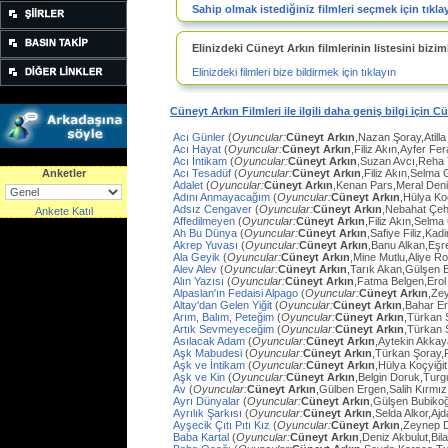
Sahip olmak istediğiniz filmleri seçmek için tıkla
Elinizdeki Cüneyt Arkın filmlerinin listesini biziml
Elinizdeki filmleri bize bildirmek için tıklayın
Cüneyt Arkın Filmleri ile ilgili daha geniş bilgi için C
Acı Günler
(
Oyuncular:
Cüneyt Arkın
,Nazan Şoray,Atilla
Acı Hayat
(
Oyuncular:
Cüneyt Arkın
,Filiz Akın,Ayfer Fe
Acı İntikam
(
Oyuncular:
Cüneyt Arkın
,Suzan Avcı,Reha
Anketler
Acı Tesadüf
(
Oyuncular:
Cüneyt Arkın
,Filiz Akın,Selma 
Adalet
(
Oyuncular:
Cüneyt Arkın
,Kenan Pars,Meral Den
Adını Anmayacağım
(
Oyuncular:
Cüneyt Arkın
,Hülya Ko
Adsız Cengaver
(
Oyuncular:
Cüneyt Arkın
,Nebahat Çeh
Ankete Katıl
Affedilmeyen
(
Oyuncular:
Cüneyt Arkın
,Filiz Akın,Selm
Ah Bu Dünya
(
Oyuncular:
Cüneyt Arkın
,Safiye Filiz,Ka
Akrep Yuvası
(
Oyuncular:
Cüneyt Arkın
,Banu Alkan,Eşr
Ala Geyik
(
Oyuncular:
Cüneyt Arkın
,Mine Mutlu,Aliye Ro
Alev Alev
(
Oyuncular:
Cüneyt Arkın
,Tarık Akan,Gülşen 
Alın Yazısı
(
Oyuncular:
Cüneyt Arkın
,Fatma Belgen,Erol
Alpaslan'ın Fedaisi Alpago
(
Oyuncular:
Cüneyt Arkın
,Ze
Altay'dan Gelen Yiğit
(
Oyuncular:
Cüneyt Arkın
,Bahar E
Arım, Balım, Peteğim
(
Oyuncular:
Cüneyt Arkın
,Türkan 
Artık Sevmeyeceğim
(
Oyuncular:
Cüneyt Arkın
,Türkan 
Asılacak Adam
(
Oyuncular:
Cüneyt Arkın
,Aytekin Akkay
Aşk Mabudesi
(
Oyuncular:
Cüneyt Arkın
,Türkan Şoray,
Aşk ve İntikam
(
Oyuncular:
Cüneyt Arkın
,Hülya Koçyiğit
Aşk ve Kin
(
Oyuncular:
Cüneyt Arkın
,Belgin Doruk,Turg
Av
(
Oyuncular:
Cüneyt Arkın
,Gülben Ergen,Salih Kırmı
Ayrı Dünyalar
(
Oyuncular:
Cüneyt Arkın
,Gülşen Bubiko
Ayrılık Şarkısı
(
Oyuncular:
Cüneyt Arkın
,Selda Alkor,Aj
Ayşecik Çıtı Pıtı Kız
(
Oyuncular:
Cüneyt Arkın
,Zeynep D
Baba Kartal
(
Oyuncular:
Cüneyt Arkın
,Deniz Akbulut,Bil