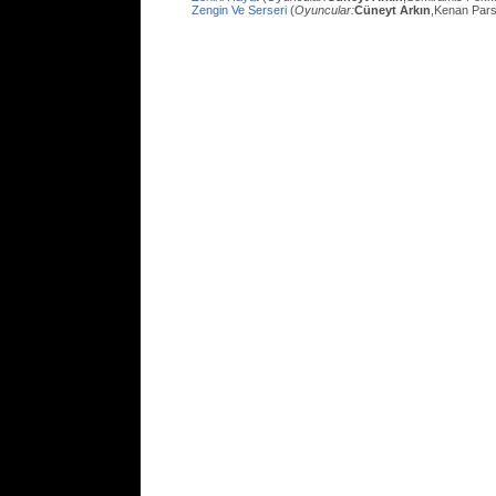
Zengin Ve Serseri
(
Oyuncular:
Cüneyt Arkın
,Kenan Pars