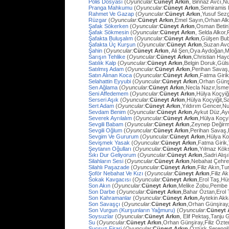
Polis Dosyası
(
Oyuncular:
Cüneyt Arkın
, Binnaz Avcı,Nu
Pranga Mahkumu
(
Oyuncular:
Cüneyt Arkın
,Semiramis
Rahmet Ve Gazap
(
Oyuncular:
Cüneyt Arkın
,Yusuf Sezg
Rüzgar
(
Oyuncular:
Cüneyt Arkın
,Emel Sayın,Orhan Al
Şafak Sökerken
(
Oyuncular:
Cüneyt Arkın
,Osman Betin
Şafak Sökmesin
(
Oyuncular:
Cüneyt Arkın
, Selda Alkor
Şafakta Buluşalım
(
Oyuncular:
Cüneyt Arkın
,Gülşen Bub
Şafakta Üç Kurşun
(
Oyuncular:
Cüneyt Arkın
,Suzan Avc
Şahin
(
Oyuncular:
Cüneyt Arkın
, Ali Şen,Oya Aydoğan,
Sarışın Tehlike
(
Oyuncular:
Cüneyt Arkın
,Christian Hay
Satılık Kalp
(
Oyuncular:
Cüneyt Arkın
,Belgin Doruk,Gül
Satılmış Adam
(
Oyuncular:
Cüneyt Arkın
,Perihan Savaş
Satın Alınan Koca
(
Oyuncular:
Cüneyt Arkın
,Fatma Giri
Selahattin Eyyubi
(
Oyuncular:
Cüneyt Arkın
,Orhan Günşi
Sen Ağlama
(
Oyuncular:
Cüneyt Arkın
,Necla Nazır,İsm
Seni Affedemem
(
Oyuncular:
Cüneyt Arkın
,Hülya Koçyiği
Serseri Aşık
(
Oyuncular:
Cüneyt Arkın
,Hülya Koçyiğit,Sa
Sert Adam
(
Oyuncular:
Cüneyt Arkın
,Yıldırım Gencer,N
Sevdam Benim
(
Oyuncular:
Cüneyt Arkın
,Aykut Düz,Ay
Severek Ayrılalım
(
Oyuncular:
Cüneyt Arkın
,Hülya Koçyi
Sevgili Babam
(
Oyuncular:
Cüneyt Arkın
,Zeynep Değirm
Sevgili Oğlum
(
Oyuncular:
Cüneyt Arkın
,Perihan Savaş,
Sevgim Ve Gururum
(
Oyuncular:
Cüneyt Arkın
,Hülya Ko
Sevişmek Yasak
(
Oyuncular:
Cüneyt Arkın
,Fatma Girik
Şeytanın Oğulları
(
Oyuncular:
Cüneyt Arkın
,Yılmaz Köks
Sıkı Dur Geliyorum
(
Oyuncular:
Cüneyt Arkın
,Sadri Alış
Silahların Sesi
(
Oyuncular:
Cüneyt Arkın
,Nebahat Çehre
Silahlı Paşazade
(
Oyuncular:
Cüneyt Arkın
,Filiz Akın,
Şoför Nebahat Ve Kızı
(
Oyuncular:
Cüneyt Arkın
,Filiz 
Sokak Kavgacısı
(
Oyuncular:
Cüneyt Arkın
,Erol Taş,H
Son Akın
(
Oyuncular:
Cüneyt Arkın
,Melike Zobu,Pembe 
Son Darbe
(
Oyuncular:
Cüneyt Arkın
,Bahar Öztan,Erol 
Son Kahramanlar
(
Oyuncular:
Cüneyt Arkın
,Aytekin Ak
Son Savaşçı
(
Oyuncular:
Cüneyt Arkın
,Orhan Günşiray
Son Vurgun (Kurşunların Yağmuru)
(
Oyuncular:
Cüneyt 
Soysuzlar
(
Oyuncular:
Cüneyt Arkın
, Elif Pektaş,Tanju
Su
(
Oyuncular:
Cüneyt Arkın
,Orhan Günşiray,Filiz Özt
Suçsuz Firari
(
Oyuncular:
Cüneyt Arkın
,Öztürk Serengil