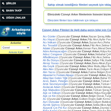
Sahip olmak istediğiniz filmleri seçmek için tıkla
Elinizdeki Cüneyt Arkın filmlerinin listesini biziml
Elinizdeki filmleri bize bildirmek için tıklayın
Cüneyt Arkın Filmleri ile ilgili daha geniş bilgi için C
Acı Günler
(
Oyuncular:
Cüneyt Arkın
,Nazan Şoray,Atilla
Acı Hayat
(
Oyuncular:
Cüneyt Arkın
,Filiz Akın,Ayfer Fe
Acı İntikam
(
Oyuncular:
Cüneyt Arkın
,Suzan Avcı,Reha
Anketler
Acı Tesadüf
(
Oyuncular:
Cüneyt Arkın
,Filiz Akın,Selma 
Adalet
(
Oyuncular:
Cüneyt Arkın
,Kenan Pars,Meral Den
Adını Anmayacağım
(
Oyuncular:
Cüneyt Arkın
,Hülya Ko
Ankete Katıl
Adsız Cengaver
(
Oyuncular:
Cüneyt Arkın
,Nebahat Çeh
Affedilmeyen
(
Oyuncular:
Cüneyt Arkın
,Filiz Akın,Selm
Ah Bu Dünya
(
Oyuncular:
Cüneyt Arkın
,Safiye Filiz,Ka
Akrep Yuvası
(
Oyuncular:
Cüneyt Arkın
,Banu Alkan,Eşr
Ala Geyik
(
Oyuncular:
Cüneyt Arkın
,Mine Mutlu,Aliye Ro
Alev Alev
(
Oyuncular:
Cüneyt Arkın
,Tarık Akan,Gülşen 
Alın Yazısı
(
Oyuncular:
Cüneyt Arkın
,Fatma Belgen,Erol
Alpaslan'ın Fedaisi Alpago
(
Oyuncular:
Cüneyt Arkın
,Ze
Altay'dan Gelen Yiğit
(
Oyuncular:
Cüneyt Arkın
,Bahar E
Arım, Balım, Peteğim
(
Oyuncular:
Cüneyt Arkın
,Türkan 
Artık Sevmeyeceğim
(
Oyuncular:
Cüneyt Arkın
,Türkan 
Asılacak Adam
(
Oyuncular:
Cüneyt Arkın
,Aytekin Akkay
Aşk Mabudesi
(
Oyuncular:
Cüneyt Arkın
,Türkan Şoray,
Aşk ve İntikam
(
Oyuncular:
Cüneyt Arkın
,Hülya Koçyiğit
Aşk ve Kin
(
Oyuncular:
Cüneyt Arkın
,Belgin Doruk,Turg
Av
(
Oyuncular:
Cüneyt Arkın
,Gülben Ergen,Salih Kırmı
Ayrı Dünyalar
(
Oyuncular:
Cüneyt Arkın
,Gülşen Bubiko
Ayrılık Şarkısı
(
Oyuncular:
Cüneyt Arkın
,Selda Alkor,Aj
Ayşecik Çıtı Pıtı Kız
(
Oyuncular:
Cüneyt Arkın
,Zeynep D
Baba Kartal
(
Oyuncular:
Cüneyt Arkın
,Deniz Akbulut,Bil