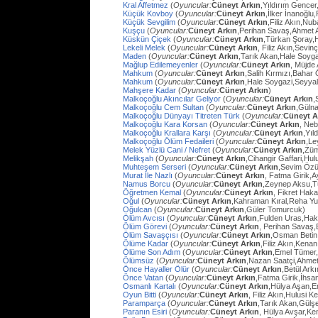
Kral Affetmez
(
Oyuncular:
Cüneyt Arkın
,Yıldırım Gencer
Küçük Kovboy
(
Oyuncular:
Cüneyt Arkın
,İlker İnanoğlu,
Küçük Sevgilim
(
Oyuncular:
Cüneyt Arkın
,Filiz Akın,Nu
Kuşçu
(
Oyuncular:
Cüneyt Arkın
,Perihan Savaş,Ahmet
Küskün Çiçek
(
Oyuncular:
Cüneyt Arkın
,Türkan Şoray,
Lekeli Melek
(
Oyuncular:
Cüneyt Arkın
, Filiz Akın,Sevi
Maden
(
Oyuncular:
Cüneyt Arkın
,Tarık Akan,Hale Soyg
Mağlup Edilemeyenler
(
Oyuncular:
Cüneyt Arkın
, Müjde 
Mahkum
(
Oyuncular:
Cüneyt Arkın
,Salih Kırmızı,Bahar
Mahkum
(
Oyuncular:
Cüneyt Arkın
,Hale Soygazi,Seyyal
Mahşere Kadar
(
Oyuncular:
Cüneyt Arkın
)
Malkoçoğlu Akıncılar Geliyor
(
Oyuncular:
Cüneyt Arkın
,
Malkoçoğlu Cem Sultan
(
Oyuncular:
Cüneyt Arkın
,Gülna
Malkoçoğlu Dünyayı Titreten Türk
(
Oyuncular:
Cüneyt A
Malkoçoğlu Kara Korsan
(
Oyuncular:
Cüneyt Arkın
, Ne
Malkoçoğlu Krallara Karşı
(
Oyuncular:
Cüneyt Arkın
,Yıl
Malkoçoğlu Ölüm Fedaileri
(
Oyuncular:
Cüneyt Arkın
,Le
Melek Yüzlü Cani / Nefret
(
Oyuncular:
Cüneyt Arkın
,Züm
Melikşah
(
Oyuncular:
Cüneyt Arkın
,Cihangir Gaffari,H
Muhteşem Serseri
(
Oyuncular:
Cüneyt Arkın
,Sevim Özü
Murat İle Nazlı
(
Oyuncular:
Cüneyt Arkın
, Fatma Girik,
Namus Borcu
(
Oyuncular:
Cüneyt Arkın
,Zeynep Aksu,T
Öğretmen Kemal
(
Oyuncular:
Cüneyt Arkın
, Fikret Hak
Oğul
(
Oyuncular:
Cüneyt Arkın
,Kahraman Kıral,Reha Yu
Oğulcan
(
Oyuncular:
Cüneyt Arkın
,Güler Tomurcuk)
Ölüm Avcısı
(
Oyuncular:
Cüneyt Arkın
,Fulden Uras,Hak
Ölüm Görevi
(
Oyuncular:
Cüneyt Arkın
, Perihan Savaş,
Ölüm Savaşçısı
(
Oyuncular:
Cüneyt Arkın
,Osman Betin
Ölüme Kadar
(
Oyuncular:
Cüneyt Arkın
,Filiz Akın,Kena
Ölüme Son Adım
(
Oyuncular:
Cüneyt Arkın
,Emel Tümer,
Ölümsüz
(
Oyuncular:
Cüneyt Arkın
,Nazan Saatçi,Ahmet
Önce Hayaller Ölür
(
Oyuncular:
Cüneyt Arkın
,Betül Ark
Önce Vatan
(
Oyuncular:
Cüneyt Arkın
,Fatma Girik,İhs
Osmanlı Kartalı
(
Oyuncular:
Cüneyt Arkın
,Hülya Aşan,E
Oyun Bitti
(
Oyuncular:
Cüneyt Arkın
, Filiz Akın,Hulusi
Paramparça
(
Oyuncular:
Cüneyt Arkın
,Tarık Akan,Gülş
Paranın Esiri
(
Oyuncular:
Cüneyt Arkın
, Hülya Avşar,Ke