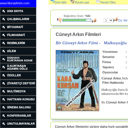
Geri dön
Yorum yaz
Yorum Oku
www.MuratArkin.com
Beğenilme Oranı:
%84
Oy Ver
Cüneyt Arkın Filmleri
Bir Cüneyt Arkın Filmi -
Malkoçoğlu 
Yönetmen
:
Senarist
:
Firma
:
Yapımcı
:
Oyuncular
Cüneyt Arkın
,Neb
Film Hakkında
Malkoçoğlu Kara K
tabanımızda film k
Bu
Cüneyt Arkın
f
Cüneyt Arkın filmlerini sizlere daha hızlı sunabil