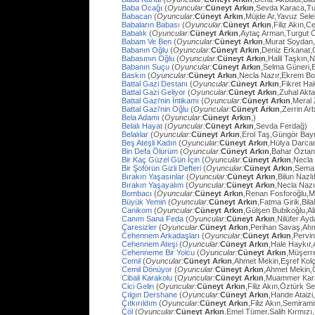
Baba Ocağı
(
Oyuncular:
Cüneyt Arkın
,Sevda Karaca,Tu
Babacan
(
Oyuncular:
Cüneyt Arkın
,Müjde Ar,Yavuz Sel
Babaların Babası
(
Oyuncular:
Cüneyt Arkın
,Filiz Akın,
Babalık
(
Oyuncular:
Cüneyt Arkın
,Aytaç Arman,Turgut 
Babam Ve Ben
(
Oyuncular:
Cüneyt Arkın
,Murat Soydan,
Babanın Oğlu
(
Oyuncular:
Cüneyt Arkın
,Deniz Erkanat,
Babasının Oğlu
(
Oyuncular:
Cüneyt Arkın
,Halil Taşkın,
Babanın Suçu
(
Oyuncular:
Cüneyt Arkın
,Selma Güneri,E
Baskın
(
Oyuncular:
Cüneyt Arkın
,Necla Nazır,Ekrem Bo
Battal Gazi Destanı
(
Oyuncular:
Cüneyt Arkın
,Fikret H
Battal Gazi Geliyor
(
Oyuncular:
Cüneyt Arkın
,Zuhal Akt
Battal Gazi'nin İntikamı
(
Oyuncular:
Cüneyt Arkın
,Meral 
Battal Gazi'nin Oğlu
(
Oyuncular:
Cüneyt Arkın
,Zerrin Arb
Bela Adamı
(
Oyuncular:
Cüneyt Arkın
,)
Belalı Hayat
(
Oyuncular:
Cüneyt Arkın
,Sevda Ferdağ)
Belalılar
(
Oyuncular:
Cüneyt Arkın
,Erol Taş,Güngör Bay
Beş Ateşli Kadın
(
Oyuncular:
Cüneyt Arkın
,Hülya Darca
Bin Defa Ölürüm
(
Oyuncular:
Cüneyt Arkın
,Bahar Öztan
Bir Kaç Güzel Gün İçin
(
Oyuncular:
Cüneyt Arkın
,Necla
Bir Şoförün Gizli Defteri
(
Oyuncular:
Cüneyt Arkın
,Sema
Bırakın Yaşasınlar
(
Oyuncular:
Cüneyt Arkın
,Bilun Nazl
Bırakın Yaşayalım
(
Oyuncular:
Cüneyt Arkın
,Necla Nazı
Bombacı
(
Oyuncular:
Cüneyt Arkın
,Renan Fosforoğlu,M
Büyük Yemin
(
Oyuncular:
Cüneyt Arkın
,Fatma Girik,Bilal
Canikom
(
Oyuncular:
Cüneyt Arkın
,Gülşen Bubikoğlu,Al
Canım Sana Feda
(
Oyuncular:
Cüneyt Arkın
,Nilüfer Ay
Çaresizler
(
Oyuncular:
Cüneyt Arkın
,Perihan Savaş,Ahme
Cehennem Arkadaşları
(
Oyuncular:
Cüneyt Arkın
,Pervi
Cehennem Ateşi
(
Oyuncular:
Cüneyt Arkın
,Hale Haykır
Cehenneme Bir Yolcu
(
Oyuncular:
Cüneyt Arkın
,Müşerre
Cemil
(
Oyuncular:
Cüneyt Arkın
,Ahmet Mekin,Eşref Kolç
Cemil Dönüyor
(
Oyuncular:
Cüneyt Arkın
,Ahmet Mekin,
Cibali Karakolu
(
Oyuncular:
Cüneyt Arkın
,Muammer Kara
Cici Gelin
(
Oyuncular:
Cüneyt Arkın
,Filiz Akın,Öztürk S
Çılgın Dershane
(
Oyuncular:
Cüneyt Arkın
,Hande Ataizi
Çıtkırıldım
(
Oyuncular:
Cüneyt Arkın
,Filiz Akın,Semira
Çöl
(
Oyuncular:
Cüneyt Arkın
,Emel Tümer,Salih Kırmızı