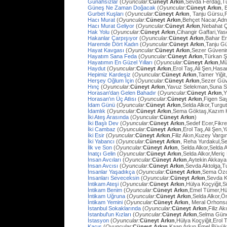
Günahsızlar
(
Oyuncular:
Cüneyt Arkın
,Sevda Ferdağ,T
Güneş Ne Zaman Doğacak
(
Oyuncular:
Cüneyt Arkın
, 
Gurbet Kuşları
(
Oyuncular:
Cüneyt Arkın
, Tanju Gürsu,
Hacı Murat
(
Oyuncular:
Cüneyt Arkın
,Behçet Nacar,Adn
Hacı Murat Geliyor
(
Oyuncular:
Cüneyt Arkın
,Nebahat Ç
Hak Yolu
(
Oyuncular:
Cüneyt Arkın
,Cihangir Gaffari,Yas
Hakanlar Çarpışıyor
(
Oyuncular:
Cüneyt Arkın
,Bahar E
Haremde Dört Kadın
(
Oyuncular:
Cüneyt Arkın
,Tanju G
Hayat Kavgası
(
Oyuncular:
Cüneyt Arkın
,Sezer Güvenir
Hayatım Sana Feda
(
Oyuncular:
Cüneyt Arkın
,Türkan Ş
Hayatımın En Güzel Yılları
(
Oyuncular:
Cüneyt Arkın
,Mü
Haydut
(
Oyuncular:
Cüneyt Arkın
,Erol Taş,Ali Şen,Hasa
Hepimiz Kardeşiz
(
Oyuncular:
Cüneyt Arkın
,Tamer Yiğit
Herşey Oğlum İçin
(
Oyuncular:
Cüneyt Arkın
,Sezer Güv
Hınç
(
Oyuncular:
Cüneyt Arkın
,Yavuz Selekman,Suna Se
Horasan'dan Gelen Bahadır
(
Oyuncular:
Cüneyt Arkın
,
Horasan'ın Üç Atlısı
(
Oyuncular:
Cüneyt Arkın
,Figen Sa
İdam Günü
(
Oyuncular:
Cüneyt Arkın
,Selda Alkor,Turg
İdamlık
(
Oyuncular:
Cüneyt Arkın
,Sema Göktaş,Kazım K
İki Ateş Arasında
(
Oyuncular:
Cüneyt Arkın
)
İki Başlı Dev
(
Oyuncular:
Cüneyt Arkın
,Sedef Ecer,Fikr
İki Cambaz
(
Oyuncular:
Cüneyt Arkın
,Erol Taş,Ali Şen,Y
İki Esir
(
Oyuncular:
Cüneyt Arkın
,Filiz Akın,Kuzey Varg
İki Yabancı
(
Oyuncular:
Cüneyt Arkın
, Reha Yurdakul,S
İlk ve Son
(
Oyuncular:
Cüneyt Arkın
, Selda Alkor,Selda A
İnatçı Gelin
(
Oyuncular:
Cüneyt Arkın
,Selda Alkor,Meri
İnsan Avcıları
(
Oyuncular:
Cüneyt Arkın
,Aytekin Akkaya
İnsan Avcısı
(
Oyuncular:
Cüneyt Arkın
,Sevda Aktolga,T
İnsanlar Yaşadıkça
(
Oyuncular:
Cüneyt Arkın
,Sema Öz
İnsanları Seveceksin
(
Oyuncular:
Cüneyt Arkın
,Sevda 
İntikam Ateşi
(
Oyuncular:
Cüneyt Arkın
,Hülya Koçyiğit,
İntikam Benim
(
Oyuncular:
Cüneyt Arkın
,Emel Tümer,Hü
İntikam Uğruna
(
Oyuncular:
Cüneyt Arkın
,Selda Alkor,
İntikam Yemini
(
Oyuncular:
Cüneyt Arkın
, Meral Orhons
İstanbul Sokaklarında
(
Oyuncular:
Cüneyt Arkın
,Filiz A
İstanbul'un Kızları
(
Oyuncular:
Cüneyt Arkın
,Selma Güne
İstasyon
(
Oyuncular:
Cüneyt Arkın
,Hülya Koçyiğit,Erol
Kaçış
(
Oyuncular:
Cüneyt Arkın
,Kaan Arkın,Emel Büyü