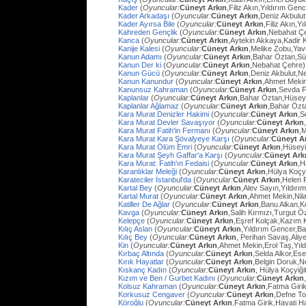
Kader
(
Oyuncular:
Cüneyt Arkın
,Filiz Akın,Yıldırım Gen
Kader Arkadaşı
(
Oyuncular:
Cüneyt Arkın
,Deniz Akbulut
Kader Ayırsa Bile
(
Oyuncular:
Cüneyt Arkın
,Filiz Akın,Y
Kahreden Gençlik
(
Oyuncular:
Cüneyt Arkın
,Nebahat Çe
Kanca
(
Oyuncular:
Cüneyt Arkın
,Aytekin Akkaya,Kadir 
Kanije Kalesi
(
Oyuncular:
Cüneyt Arkın
,Melike Zobu,Ya
Kanun Adamı
(
Oyuncular:
Cüneyt Arkın
,Bahar Öztan,S
Kanun Der ki
(
Oyuncular:
Cüneyt Arkın
,Nebahat Çehre)
Kanun Gücü
(
Oyuncular:
Cüneyt Arkın
,Deniz Akbulut,N
Kanun Kanundur
(
Oyuncular:
Cüneyt Arkın
,Ahmet Meki
Kanunsuz Kahraman
(
Oyuncular:
Cüneyt Arkın
,Sevda F
Kaplanlar
(
Oyuncular:
Cüneyt Arkın
,Bahar Öztan,Hüsey
Kaplanlar Ağlamaz
(
Oyuncular:
Cüneyt Arkın
,Bahar Özt
Kara Murat Denizler Hakimi
(
Oyuncular:
Cüneyt Arkın
,S
Kara Murat Devler Savaşıyor
(
Oyuncular:
Cüneyt Arkın
Kara Murat Fatih'in Fermanı
(
Oyuncular:
Cüneyt Arkın
,
Kara Murat Kara Şövalyeye Karşı
(
Oyuncular:
Cüneyt A
Kara Murat Ölüm Emri
(
Oyuncular:
Cüneyt Arkın
,Hüseyi
Kara Murat Şeyh Gaffar'a Karşı
(
Oyuncular:
Cüneyt Ark
Kara Murat: Fatih'ın Fedaisi
(
Oyuncular:
Cüneyt Arkın
,H
Karanlıklar Meleği
(
Oyuncular:
Cüneyt Arkın
,Hülya Koçy
Karateciler İstanbul'da
(
Oyuncular:
Cüneyt Arkın
,Helen 
Kartal Bey
(
Oyuncular:
Cüneyt Arkın
,Alev Sayın,Yıldırı
Kartal Murat
(
Oyuncular:
Cüneyt Arkın
,Ahmet Mekin,Nil
Katiller De Ağlar
(
Oyuncular:
Cüneyt Arkın
,Banu Alkan,K
Kavga
(
Oyuncular:
Cüneyt Arkın
,Salih Kırmızı,Turgut 
Kelepçe
(
Oyuncular:
Cüneyt Arkın
,Eşref Kolçak,Kazım 
Kılıç Aslan
(
Oyuncular:
Cüneyt Arkın
,Yıldırım Gencer,B
Kılıç Bey
(
Oyuncular:
Cüneyt Arkın
, Perihan Savaş,Aliye
Kin
(
Oyuncular:
Cüneyt Arkın
,Ahmet Mekin,Erol Taş,Yıl
Kırbaç Altında
(
Oyuncular:
Cüneyt Arkın
,Selda Alkor,Ese
Kırık Hayatlar
(
Oyuncular:
Cüneyt Arkın
,Belgin Doruk,
Kıskanç Kadın
(
Oyuncular:
Cüneyt Arkın
, Hülya Koçyiği
Kızım ve Ben / Gurbet Kadını
(
Oyuncular:
Cüneyt Arkın
Kolsuz Kahraman
(
Oyuncular:
Cüneyt Arkın
,Fatma Giri
Korkusuz Cengaver
(
Oyuncular:
Cüneyt Arkın
,Defne To
Köroğlu
(
Oyuncular:
Cüneyt Arkın
,Fatma Girik,Hayati 