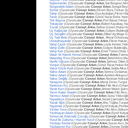
Süpermenler
(
Oyuncular:
Cüneyt Arkın
,Sal Borgese,Ni
Sürgündeki Adam
(
Oyuncular:
Cüneyt Arkın
,Songül Bey
Sürtük
(
Oyuncular:
Cüneyt Arkın
,Ekrem Bora,Türkan Ş
Takip
(
Oyuncular:
Cüneyt Arkın
,Oya Aydoğan,Fikret Ha
Tanık
(
Oyuncular:
Cüneyt Arkın
,Gönül Yazar,Reha Yep
Tek Başına
(
Oyuncular:
Cüneyt Arkın
,Puri Banai,Yılma
Tokatçılar
(
Oyuncular:
Cüneyt Arkın
,Bülent Kayabaş,Ya
Tuzak
(
Oyuncular:
Cüneyt Arkın
,Selma Güneri,Hulusi Ke
Üç Kağıtçılar
(
Oyuncular:
Cüneyt Arkın
,Gülşen Bubikoğ
Üç Sevgilim
(
Oyuncular:
Cüneyt Arkın
,Dilber Ay,Müge Gü
Üç Tatlı Bela
(
Oyuncular:
Cüneyt Arkın
, Meral Orhonsay
Unutulmayanlar
(
Oyuncular:
Cüneyt Arkın
,Fikret Hakan
Vahşi Çiçek
(
Oyuncular:
Cüneyt Arkın
,Leyla Kenter,Yıl
Vahşi Gelin
(
Oyuncular:
Cüneyt Arkın
,Gülşen Bubikoğlu
Vahşi Kan
(
Oyuncular:
Cüneyt Arkın
,Emel Tümer,Oktar
Vatan Ve Namık Kemal
(
Oyuncular:
Cüneyt Arkın
,Fatma 
Vatandaş Rıza
(
Oyuncular:
Cüneyt Arkın
,Betül Arkın,M
Vazife Uğruna
(
Oyuncular:
Cüneyt Arkın
,Şehnaz Dilan,Sa
Vurgun
(
Oyuncular:
Cüneyt Arkın
,Gönül Yazar,Hulusi K
Yakut Gözlü Kedi
(
Oyuncular:
Cüneyt Arkın
,Selda Alkor
Yalnız Adam
(
Oyuncular:
Cüneyt Arkın
,Semra Özdamar,
Yalnız Adam
(
Oyuncular:
Cüneyt Arkın
,Aytekin Akkaya,
Yalnız Değiliz
(
Oyuncular:
Cüneyt Arkın
,Neriman Köksal
Yanaşma
(
Oyuncular:
Cüneyt Arkın
,Meral Zeren,Turgut
Yankesici Kız
(
Oyuncular:
Cüneyt Arkın
,Filiz Akın,Orhan
Yaralı Kurt
(
Oyuncular:
Cüneyt Arkın
,Ahmet Mekin,Şükr
Yarım Kalan Saadet
(
Oyuncular:
Cüneyt Arkın
,Filiz Akı
Yarınsız Adam
(
Oyuncular:
Cüneyt Arkın
,Suna Yıldızoğl
Yaşadıkça
(
Oyuncular:
Cüneyt Arkın
,Serpil Çakmaklı,Sa
Yasak İlişki
(
Oyuncular:
Cüneyt Arkın
,Ahu Tuğba,Turgu
Yaşamak
(
Oyuncular:
Cüneyt Arkın
,Eşref Kolçak,Pembe
Yıkılan Yuva
(
Oyuncular:
Cüneyt Arkın
,Filiz Akın,Süley
Yıkılmayan Adam
(
Oyuncular:
Cüneyt Arkın
,Eşref Kolç
Yumurcak Köprüaltı Çocuğu
(
Oyuncular:
Cüneyt Arkın
,
Yusuf İle Züleyha / Hazreti Yusuf
(
Oyuncular:
Cüneyt Ar
Yüzbaşı Kemal
(
Oyuncular:
Cüneyt Arkın
,Suzan Avcı,Se
Yüzbaşının Kızı
(
Oyuncular:
Cüneyt Arkın
,Zeynep Değir