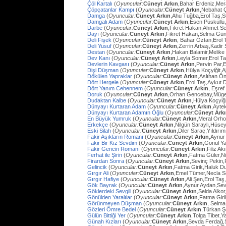
Çöl Kartalı
(
Oyuncular:
Cüneyt Arkın
,Bahar Erdeniz,Mer
Çöpçatanlar Kampı
(
Oyuncular:
Cüneyt Arkın
,Nebahat Ç
Damga
(
Oyuncular:
Cüneyt Arkın
,Ahu Tuğba,Erol Taş,
Damgalı Adam
(
Oyuncular:
Cüneyt Arkın
,Esen Püsküllü
Darbe
(
Oyuncular:
Cüneyt Arkın
,Fikret Hakan,Ahmet Se
Dayı
(
Oyuncular:
Cüneyt Arkın
,Fikret Hakan,Selma Gün
Deli Fişek
(
Oyuncular:
Cüneyt Arkın
, Bahar Öztan,Erol 
Deli Yusuf
(
Oyuncular:
Cüneyt Arkın
,Zerrin Arbaş,Kadir
Destan
(
Oyuncular:
Cüneyt Arkın
,Hakan Balamir,Melike
Dev Kanı
(
Oyuncular:
Cüneyt Arkın
,Leyla Somer,Erol Ta
Devlerin Kavgası
(
Oyuncular:
Cüneyt Arkın
,Pervin Par,
Dişi Düşman
(
Oyuncular:
Cüneyt Arkın
,Hülya Koçyiğit,
Dökülen Yapraklar
(
Oyuncular:
Cüneyt Arkın
,Aslıhan Ö
Dört Hergele
(
Oyuncular:
Cüneyt Arkın
,Erol Taş,Aykut 
Dört Yanım Cehennem
(
Oyuncular:
Cüneyt Arkın
, Eşre
Doruk
(
Oyuncular:
Cüneyt Arkın
,Orhan Gencebay,Müg
Dudaktan Kalbe
(
Oyuncular:
Cüneyt Arkın
,Hülya Koçyiğ
Dünyayı Kurtaran Adam
(
Oyuncular:
Cüneyt Arkın
,Ayte
Dünyayı Kurtaran Adamın Oğlu
(
Oyuncular:
Cüneyt Ark
En Büyük Yumruk
(
Oyuncular:
Cüneyt Arkın
,Meral Orh
Erkekçe
(
Oyuncular:
Cüneyt Arkın
,Nilgün Saraylı,Hüsey
Eski Silah
(
Oyuncular:
Cüneyt Arkın
,Diler Saraç,Yıldırı
Fakir Aşıkların Romanı
(
Oyuncular:
Cüneyt Arkın
,Aynur
Fakir Bir Kız Sevdim
(
Oyuncular:
Cüneyt Arkın
,Gönül Y
Fakir Gencin Romanı
(
Oyuncular:
Cüneyt Arkın
,Filiz A
Ferhat ile Şirin
(
Oyuncular:
Cüneyt Arkın
,Fatma Güler,Ni
Firardan Sonra
(
Oyuncular:
Cüneyt Arkın
,Sevinç Pekin
Gelincik
(
Oyuncular:
Cüneyt Arkın
,Fatma Girik,Haluk D
Gırgır Ali
(
Oyuncular:
Cüneyt Arkın
,Emel Tümer,Necla S
Gırgır Hafiye
(
Oyuncular:
Cüneyt Arkın
,Ali Şen,Erol Taş
Gök Bayrak
(
Oyuncular:
Cüneyt Arkın
,Aynur Aydan,Sev
Göklerdeki Sevgili
(
Oyuncular:
Cüneyt Arkın
,Selda Alko
Gönülden Yaralılar
(
Oyuncular:
Cüneyt Arkın
,Fatma Gir
Görünmeyen Düşman
(
Oyuncular:
Cüneyt Arkın
, Selma
Gözleri Ömre Bedel
(
Oyuncular:
Cüneyt Arkın
,Türkan Ş
Gülün Bittiği Yer
(
Oyuncular:
Cüneyt Arkın
,Tolga Tibet,Y
Günah Kızları
(
Oyuncular:
Cüneyt Arkın
,Sevda Ferdağ,