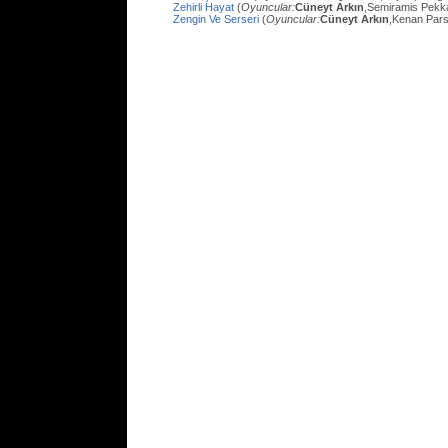
Zehirli Hayat
(
Oyuncular:
Cüneyt Arkın
,Semiramis Pekk
Zengin Ve Serseri
(
Oyuncular:
Cüneyt Arkın
,Kenan Pars