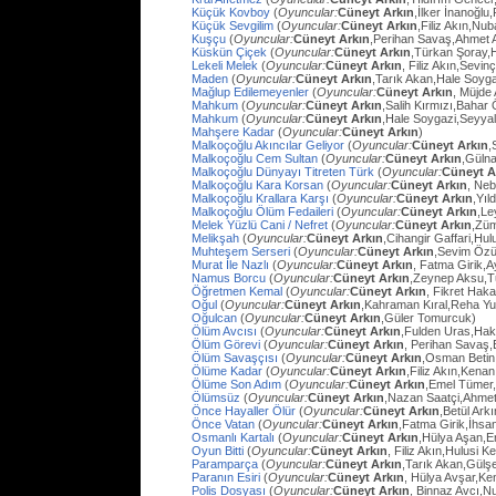
Küçük Kovboy
(
Oyuncular:
Cüneyt Arkın
,İlker İnanoğlu,
Küçük Sevgilim
(
Oyuncular:
Cüneyt Arkın
,Filiz Akın,Nu
Kuşçu
(
Oyuncular:
Cüneyt Arkın
,Perihan Savaş,Ahmet
Küskün Çiçek
(
Oyuncular:
Cüneyt Arkın
,Türkan Şoray,
Lekeli Melek
(
Oyuncular:
Cüneyt Arkın
, Filiz Akın,Sevi
Maden
(
Oyuncular:
Cüneyt Arkın
,Tarık Akan,Hale Soyg
Mağlup Edilemeyenler
(
Oyuncular:
Cüneyt Arkın
, Müjde 
Mahkum
(
Oyuncular:
Cüneyt Arkın
,Salih Kırmızı,Bahar
Mahkum
(
Oyuncular:
Cüneyt Arkın
,Hale Soygazi,Seyyal
Mahşere Kadar
(
Oyuncular:
Cüneyt Arkın
)
Malkoçoğlu Akıncılar Geliyor
(
Oyuncular:
Cüneyt Arkın
,
Malkoçoğlu Cem Sultan
(
Oyuncular:
Cüneyt Arkın
,Gülna
Malkoçoğlu Dünyayı Titreten Türk
(
Oyuncular:
Cüneyt A
Malkoçoğlu Kara Korsan
(
Oyuncular:
Cüneyt Arkın
, Ne
Malkoçoğlu Krallara Karşı
(
Oyuncular:
Cüneyt Arkın
,Yıl
Malkoçoğlu Ölüm Fedaileri
(
Oyuncular:
Cüneyt Arkın
,Le
Melek Yüzlü Cani / Nefret
(
Oyuncular:
Cüneyt Arkın
,Züm
Melikşah
(
Oyuncular:
Cüneyt Arkın
,Cihangir Gaffari,H
Muhteşem Serseri
(
Oyuncular:
Cüneyt Arkın
,Sevim Özü
Murat İle Nazlı
(
Oyuncular:
Cüneyt Arkın
, Fatma Girik,
Namus Borcu
(
Oyuncular:
Cüneyt Arkın
,Zeynep Aksu,T
Öğretmen Kemal
(
Oyuncular:
Cüneyt Arkın
, Fikret Hak
Oğul
(
Oyuncular:
Cüneyt Arkın
,Kahraman Kıral,Reha Yu
Oğulcan
(
Oyuncular:
Cüneyt Arkın
,Güler Tomurcuk)
Ölüm Avcısı
(
Oyuncular:
Cüneyt Arkın
,Fulden Uras,Hak
Ölüm Görevi
(
Oyuncular:
Cüneyt Arkın
, Perihan Savaş,
Ölüm Savaşçısı
(
Oyuncular:
Cüneyt Arkın
,Osman Betin
Ölüme Kadar
(
Oyuncular:
Cüneyt Arkın
,Filiz Akın,Kena
Ölüme Son Adım
(
Oyuncular:
Cüneyt Arkın
,Emel Tümer,
Ölümsüz
(
Oyuncular:
Cüneyt Arkın
,Nazan Saatçi,Ahmet
Önce Hayaller Ölür
(
Oyuncular:
Cüneyt Arkın
,Betül Ark
Önce Vatan
(
Oyuncular:
Cüneyt Arkın
,Fatma Girik,İhs
Osmanlı Kartalı
(
Oyuncular:
Cüneyt Arkın
,Hülya Aşan,E
Oyun Bitti
(
Oyuncular:
Cüneyt Arkın
, Filiz Akın,Hulusi
Paramparça
(
Oyuncular:
Cüneyt Arkın
,Tarık Akan,Gülş
Paranın Esiri
(
Oyuncular:
Cüneyt Arkın
, Hülya Avşar,Ke
Polis Dosyası
(
Oyuncular:
Cüneyt Arkın
, Binnaz Avcı,Nu