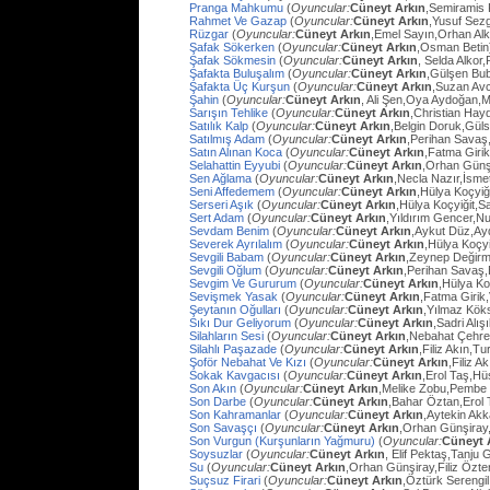
Pranga Mahkumu
(
Oyuncular:
Cüneyt Arkın
,Semiramis
Rahmet Ve Gazap
(
Oyuncular:
Cüneyt Arkın
,Yusuf Sezg
Rüzgar
(
Oyuncular:
Cüneyt Arkın
,Emel Sayın,Orhan Al
Şafak Sökerken
(
Oyuncular:
Cüneyt Arkın
,Osman Betin
Şafak Sökmesin
(
Oyuncular:
Cüneyt Arkın
, Selda Alkor
Şafakta Buluşalım
(
Oyuncular:
Cüneyt Arkın
,Gülşen Bub
Şafakta Üç Kurşun
(
Oyuncular:
Cüneyt Arkın
,Suzan Avc
Şahin
(
Oyuncular:
Cüneyt Arkın
, Ali Şen,Oya Aydoğan,
Sarışın Tehlike
(
Oyuncular:
Cüneyt Arkın
,Christian Hay
Satılık Kalp
(
Oyuncular:
Cüneyt Arkın
,Belgin Doruk,Gül
Satılmış Adam
(
Oyuncular:
Cüneyt Arkın
,Perihan Savaş
Satın Alınan Koca
(
Oyuncular:
Cüneyt Arkın
,Fatma Giri
Selahattin Eyyubi
(
Oyuncular:
Cüneyt Arkın
,Orhan Günşi
Sen Ağlama
(
Oyuncular:
Cüneyt Arkın
,Necla Nazır,İsm
Seni Affedemem
(
Oyuncular:
Cüneyt Arkın
,Hülya Koçyiği
Serseri Aşık
(
Oyuncular:
Cüneyt Arkın
,Hülya Koçyiğit,Sa
Sert Adam
(
Oyuncular:
Cüneyt Arkın
,Yıldırım Gencer,N
Sevdam Benim
(
Oyuncular:
Cüneyt Arkın
,Aykut Düz,Ay
Severek Ayrılalım
(
Oyuncular:
Cüneyt Arkın
,Hülya Koçyi
Sevgili Babam
(
Oyuncular:
Cüneyt Arkın
,Zeynep Değirm
Sevgili Oğlum
(
Oyuncular:
Cüneyt Arkın
,Perihan Savaş,
Sevgim Ve Gururum
(
Oyuncular:
Cüneyt Arkın
,Hülya Ko
Sevişmek Yasak
(
Oyuncular:
Cüneyt Arkın
,Fatma Girik
Şeytanın Oğulları
(
Oyuncular:
Cüneyt Arkın
,Yılmaz Köks
Sıkı Dur Geliyorum
(
Oyuncular:
Cüneyt Arkın
,Sadri Alış
Silahların Sesi
(
Oyuncular:
Cüneyt Arkın
,Nebahat Çehre
Silahlı Paşazade
(
Oyuncular:
Cüneyt Arkın
,Filiz Akın,
Şoför Nebahat Ve Kızı
(
Oyuncular:
Cüneyt Arkın
,Filiz 
Sokak Kavgacısı
(
Oyuncular:
Cüneyt Arkın
,Erol Taş,H
Son Akın
(
Oyuncular:
Cüneyt Arkın
,Melike Zobu,Pembe 
Son Darbe
(
Oyuncular:
Cüneyt Arkın
,Bahar Öztan,Erol 
Son Kahramanlar
(
Oyuncular:
Cüneyt Arkın
,Aytekin Ak
Son Savaşçı
(
Oyuncular:
Cüneyt Arkın
,Orhan Günşiray
Son Vurgun (Kurşunların Yağmuru)
(
Oyuncular:
Cüneyt 
Soysuzlar
(
Oyuncular:
Cüneyt Arkın
, Elif Pektaş,Tanju
Su
(
Oyuncular:
Cüneyt Arkın
,Orhan Günşiray,Filiz Özt
Suçsuz Firari
(
Oyuncular:
Cüneyt Arkın
,Öztürk Serengil