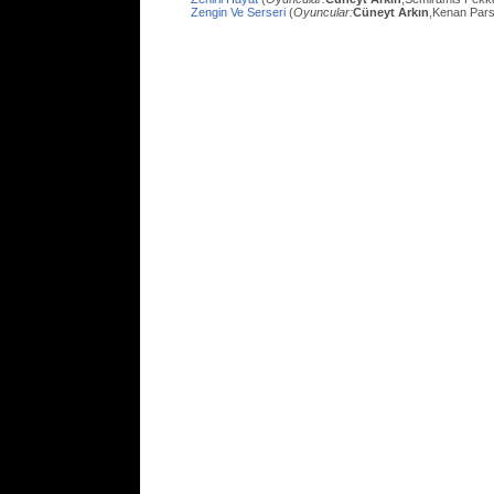
Zengin Ve Serseri
(
Oyuncular:
Cüneyt Arkın
,Kenan Pars