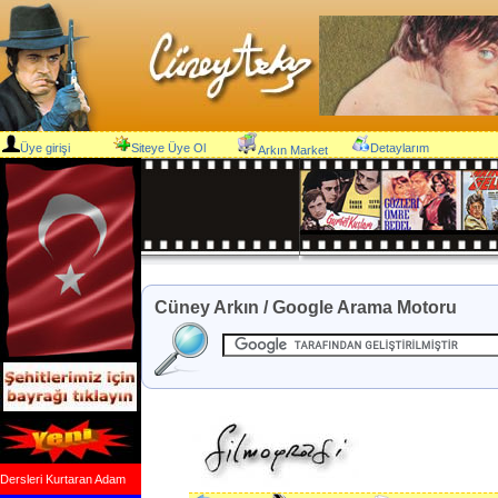
Üye girişi
Siteye Üye Ol
Detaylarım
Arkın Market
Cüney Arkın / Google Arama Motoru
Dersleri Kurtaran Adam