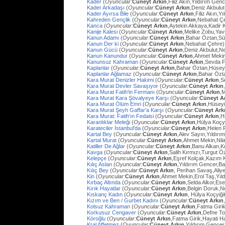
Kader
(
Oyuncular:
Cüneyt Arkın
,Filiz Akın,Yıldırım Gen
Kader Arkadaşı
(
Oyuncular:
Cüneyt Arkın
,Deniz Akbulut
Kader Ayırsa Bile
(
Oyuncular:
Cüneyt Arkın
,Filiz Akın,Y
Kahreden Gençlik
(
Oyuncular:
Cüneyt Arkın
,Nebahat Çe
Kanca
(
Oyuncular:
Cüneyt Arkın
,Aytekin Akkaya,Kadir 
Kanije Kalesi
(
Oyuncular:
Cüneyt Arkın
,Melike Zobu,Ya
Kanun Adamı
(
Oyuncular:
Cüneyt Arkın
,Bahar Öztan,S
Kanun Der ki
(
Oyuncular:
Cüneyt Arkın
,Nebahat Çehre)
Kanun Gücü
(
Oyuncular:
Cüneyt Arkın
,Deniz Akbulut,N
Kanun Kanundur
(
Oyuncular:
Cüneyt Arkın
,Ahmet Meki
Kanunsuz Kahraman
(
Oyuncular:
Cüneyt Arkın
,Sevda F
Kaplanlar
(
Oyuncular:
Cüneyt Arkın
,Bahar Öztan,Hüsey
Kaplanlar Ağlamaz
(
Oyuncular:
Cüneyt Arkın
,Bahar Özt
Kara Murat Denizler Hakimi
(
Oyuncular:
Cüneyt Arkın
,S
Kara Murat Devler Savaşıyor
(
Oyuncular:
Cüneyt Arkın
Kara Murat Fatih'in Fermanı
(
Oyuncular:
Cüneyt Arkın
,
Kara Murat Kara Şövalyeye Karşı
(
Oyuncular:
Cüneyt A
Kara Murat Ölüm Emri
(
Oyuncular:
Cüneyt Arkın
,Hüseyi
Kara Murat Şeyh Gaffar'a Karşı
(
Oyuncular:
Cüneyt Ark
Kara Murat: Fatih'ın Fedaisi
(
Oyuncular:
Cüneyt Arkın
,H
Karanlıklar Meleği
(
Oyuncular:
Cüneyt Arkın
,Hülya Koçy
Karateciler İstanbul'da
(
Oyuncular:
Cüneyt Arkın
,Helen 
Kartal Bey
(
Oyuncular:
Cüneyt Arkın
,Alev Sayın,Yıldırı
Kartal Murat
(
Oyuncular:
Cüneyt Arkın
,Ahmet Mekin,Nil
Katiller De Ağlar
(
Oyuncular:
Cüneyt Arkın
,Banu Alkan,K
Kavga
(
Oyuncular:
Cüneyt Arkın
,Salih Kırmızı,Turgut 
Kelepçe
(
Oyuncular:
Cüneyt Arkın
,Eşref Kolçak,Kazım 
Kılıç Aslan
(
Oyuncular:
Cüneyt Arkın
,Yıldırım Gencer,B
Kılıç Bey
(
Oyuncular:
Cüneyt Arkın
, Perihan Savaş,Aliye
Kin
(
Oyuncular:
Cüneyt Arkın
,Ahmet Mekin,Erol Taş,Yıl
Kırbaç Altında
(
Oyuncular:
Cüneyt Arkın
,Selda Alkor,Ese
Kırık Hayatlar
(
Oyuncular:
Cüneyt Arkın
,Belgin Doruk,
Kıskanç Kadın
(
Oyuncular:
Cüneyt Arkın
, Hülya Koçyiği
Kızım ve Ben / Gurbet Kadını
(
Oyuncular:
Cüneyt Arkın
Kolsuz Kahraman
(
Oyuncular:
Cüneyt Arkın
,Fatma Giri
Korkusuz Cengaver
(
Oyuncular:
Cüneyt Arkın
,Defne To
Köroğlu
(
Oyuncular:
Cüneyt Arkın
,Fatma Girik,Hayati 
Kral Affetmez
(
Oyuncular:
Cüneyt Arkın
,Yıldırım Gencer