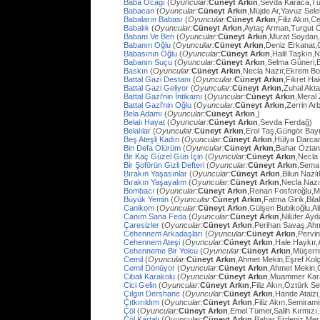
Baba Ocağı
(
Oyuncular:
Cüneyt Arkın
,Sevda Karaca,Tu
Babacan
(
Oyuncular:
Cüneyt Arkın
,Müjde Ar,Yavuz Sel
Babaların Babası
(
Oyuncular:
Cüneyt Arkın
,Filiz Akın,
Babalık
(
Oyuncular:
Cüneyt Arkın
,Aytaç Arman,Turgut 
Babam Ve Ben
(
Oyuncular:
Cüneyt Arkın
,Murat Soydan,
Babanın Oğlu
(
Oyuncular:
Cüneyt Arkın
,Deniz Erkanat,
Babasının Oğlu
(
Oyuncular:
Cüneyt Arkın
,Halil Taşkın,
Babanın Suçu
(
Oyuncular:
Cüneyt Arkın
,Selma Güneri,E
Baskın
(
Oyuncular:
Cüneyt Arkın
,Necla Nazır,Ekrem Bo
Battal Gazi Destanı
(
Oyuncular:
Cüneyt Arkın
,Fikret H
Battal Gazi Geliyor
(
Oyuncular:
Cüneyt Arkın
,Zuhal Akt
Battal Gazi'nin İntikamı
(
Oyuncular:
Cüneyt Arkın
,Meral 
Battal Gazi'nin Oğlu
(
Oyuncular:
Cüneyt Arkın
,Zerrin Arb
Bela Adamı
(
Oyuncular:
Cüneyt Arkın
,)
Belalı Hayat
(
Oyuncular:
Cüneyt Arkın
,Sevda Ferdağ)
Belalılar
(
Oyuncular:
Cüneyt Arkın
,Erol Taş,Güngör Bay
Beş Ateşli Kadın
(
Oyuncular:
Cüneyt Arkın
,Hülya Darca
Bin Defa Ölürüm
(
Oyuncular:
Cüneyt Arkın
,Bahar Öztan
Bir Kaç Güzel Gün İçin
(
Oyuncular:
Cüneyt Arkın
,Necla
Bir Şoförün Gizli Defteri
(
Oyuncular:
Cüneyt Arkın
,Sema
Bırakın Yaşasınlar
(
Oyuncular:
Cüneyt Arkın
,Bilun Nazl
Bırakın Yaşayalım
(
Oyuncular:
Cüneyt Arkın
,Necla Nazı
Bombacı
(
Oyuncular:
Cüneyt Arkın
,Renan Fosforoğlu,M
Büyük Yemin
(
Oyuncular:
Cüneyt Arkın
,Fatma Girik,Bilal
Canikom
(
Oyuncular:
Cüneyt Arkın
,Gülşen Bubikoğlu,Al
Canım Sana Feda
(
Oyuncular:
Cüneyt Arkın
,Nilüfer Ay
Çaresizler
(
Oyuncular:
Cüneyt Arkın
,Perihan Savaş,Ahme
Cehennem Arkadaşları
(
Oyuncular:
Cüneyt Arkın
,Pervi
Cehennem Ateşi
(
Oyuncular:
Cüneyt Arkın
,Hale Haykır
Cehenneme Bir Yolcu
(
Oyuncular:
Cüneyt Arkın
,Müşerre
Cemil
(
Oyuncular:
Cüneyt Arkın
,Ahmet Mekin,Eşref Kolç
Cemil Dönüyor
(
Oyuncular:
Cüneyt Arkın
,Ahmet Mekin,
Cibali Karakolu
(
Oyuncular:
Cüneyt Arkın
,Muammer Kara
Cici Gelin
(
Oyuncular:
Cüneyt Arkın
,Filiz Akın,Öztürk S
Çılgın Dershane
(
Oyuncular:
Cüneyt Arkın
,Hande Ataizi
Çıtkırıldım
(
Oyuncular:
Cüneyt Arkın
,Filiz Akın,Semira
Çöl
(
Oyuncular:
Cüneyt Arkın
,Emel Tümer,Salih Kırmızı
Çöl Kartalı
(
Oyuncular:
Cüneyt Arkın
,Bahar Erdeniz,Mer