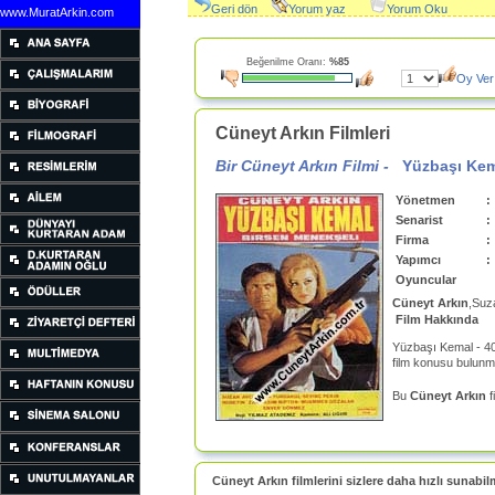
Geri dön
Yorum yaz
Yorum Oku
www.MuratArkin.com
Beğenilme Oranı:
%85
Oy Ver
Cüneyt Arkın Filmleri
Bir Cüneyt Arkın Filmi -
Yüzbaşı Ke
Yönetmen
:
Senarist
:
Firma
:
Yapımcı
:
Oyuncular
Cüneyt Arkın
,Suz
Film Hakkında
Yüzbaşı Kemal - 4
film konusu bulunm
Bu
Cüneyt Arkın
f
Cüneyt Arkın filmlerini sizlere daha hızlı sunabil