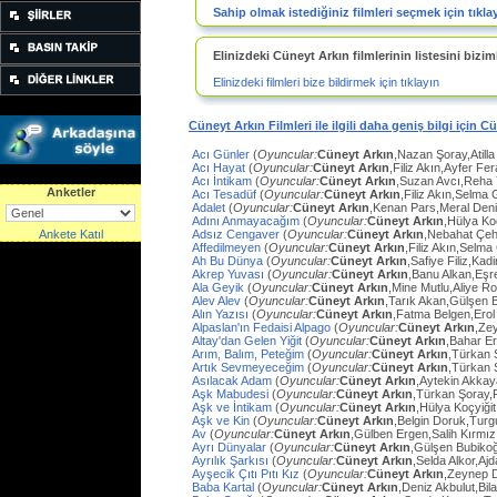
Sahip olmak istediğiniz filmleri seçmek için tıkla
Elinizdeki Cüneyt Arkın filmlerinin listesini biziml
Elinizdeki filmleri bize bildirmek için tıklayın
Cüneyt Arkın Filmleri ile ilgili daha geniş bilgi için C
Acı Günler
(
Oyuncular:
Cüneyt Arkın
,Nazan Şoray,Atilla
Acı Hayat
(
Oyuncular:
Cüneyt Arkın
,Filiz Akın,Ayfer Fe
Acı İntikam
(
Oyuncular:
Cüneyt Arkın
,Suzan Avcı,Reha
Anketler
Acı Tesadüf
(
Oyuncular:
Cüneyt Arkın
,Filiz Akın,Selma 
Adalet
(
Oyuncular:
Cüneyt Arkın
,Kenan Pars,Meral Den
Adını Anmayacağım
(
Oyuncular:
Cüneyt Arkın
,Hülya Ko
Ankete Katıl
Adsız Cengaver
(
Oyuncular:
Cüneyt Arkın
,Nebahat Çeh
Affedilmeyen
(
Oyuncular:
Cüneyt Arkın
,Filiz Akın,Selm
Ah Bu Dünya
(
Oyuncular:
Cüneyt Arkın
,Safiye Filiz,Ka
Akrep Yuvası
(
Oyuncular:
Cüneyt Arkın
,Banu Alkan,Eşr
Ala Geyik
(
Oyuncular:
Cüneyt Arkın
,Mine Mutlu,Aliye Ro
Alev Alev
(
Oyuncular:
Cüneyt Arkın
,Tarık Akan,Gülşen 
Alın Yazısı
(
Oyuncular:
Cüneyt Arkın
,Fatma Belgen,Erol
Alpaslan'ın Fedaisi Alpago
(
Oyuncular:
Cüneyt Arkın
,Ze
Altay'dan Gelen Yiğit
(
Oyuncular:
Cüneyt Arkın
,Bahar E
Arım, Balım, Peteğim
(
Oyuncular:
Cüneyt Arkın
,Türkan 
Artık Sevmeyeceğim
(
Oyuncular:
Cüneyt Arkın
,Türkan 
Asılacak Adam
(
Oyuncular:
Cüneyt Arkın
,Aytekin Akkay
Aşk Mabudesi
(
Oyuncular:
Cüneyt Arkın
,Türkan Şoray,
Aşk ve İntikam
(
Oyuncular:
Cüneyt Arkın
,Hülya Koçyiğit
Aşk ve Kin
(
Oyuncular:
Cüneyt Arkın
,Belgin Doruk,Turg
Av
(
Oyuncular:
Cüneyt Arkın
,Gülben Ergen,Salih Kırmı
Ayrı Dünyalar
(
Oyuncular:
Cüneyt Arkın
,Gülşen Bubiko
Ayrılık Şarkısı
(
Oyuncular:
Cüneyt Arkın
,Selda Alkor,Aj
Ayşecik Çıtı Pıtı Kız
(
Oyuncular:
Cüneyt Arkın
,Zeynep D
Baba Kartal
(
Oyuncular:
Cüneyt Arkın
,Deniz Akbulut,Bil