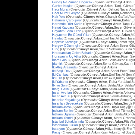
Güneş Ne Zaman Doğacak
(
Oyuncular:
Cüneyt Arkın
, 
Gurbet Kuşları
(
Oyuncular:
Cüneyt Arkın
, Tanju Gürsu,
Hacı Murat
(
Oyuncular:
Cüneyt Arkın
,Behçet Nacar,Adn
Hacı Murat Geliyor
(
Oyuncular:
Cüneyt Arkın
,Nebahat Ç
Hak Yolu
(
Oyuncular:
Cüneyt Arkın
,Cihangir Gaffari,Yas
Hakanlar Çarpışıyor
(
Oyuncular:
Cüneyt Arkın
,Bahar E
Haremde Dört Kadın
(
Oyuncular:
Cüneyt Arkın
,Tanju G
Hayat Kavgası
(
Oyuncular:
Cüneyt Arkın
,Sezer Güvenir
Hayatım Sana Feda
(
Oyuncular:
Cüneyt Arkın
,Türkan Ş
Hayatımın En Güzel Yılları
(
Oyuncular:
Cüneyt Arkın
,Mü
Haydut
(
Oyuncular:
Cüneyt Arkın
,Erol Taş,Ali Şen,Hasa
Hepimiz Kardeşiz
(
Oyuncular:
Cüneyt Arkın
,Tamer Yiğit
Herşey Oğlum İçin
(
Oyuncular:
Cüneyt Arkın
,Sezer Güv
Hınç
(
Oyuncular:
Cüneyt Arkın
,Yavuz Selekman,Suna Se
Horasan'dan Gelen Bahadır
(
Oyuncular:
Cüneyt Arkın
,
Horasan'ın Üç Atlısı
(
Oyuncular:
Cüneyt Arkın
,Figen Sa
İdam Günü
(
Oyuncular:
Cüneyt Arkın
,Selda Alkor,Turg
İdamlık
(
Oyuncular:
Cüneyt Arkın
,Sema Göktaş,Kazım K
İki Ateş Arasında
(
Oyuncular:
Cüneyt Arkın
)
İki Başlı Dev
(
Oyuncular:
Cüneyt Arkın
,Sedef Ecer,Fikr
İki Cambaz
(
Oyuncular:
Cüneyt Arkın
,Erol Taş,Ali Şen,Y
İki Esir
(
Oyuncular:
Cüneyt Arkın
,Filiz Akın,Kuzey Varg
İki Yabancı
(
Oyuncular:
Cüneyt Arkın
, Reha Yurdakul,S
İlk ve Son
(
Oyuncular:
Cüneyt Arkın
, Selda Alkor,Selda A
İnatçı Gelin
(
Oyuncular:
Cüneyt Arkın
,Selda Alkor,Meri
İnsan Avcıları
(
Oyuncular:
Cüneyt Arkın
,Aytekin Akkaya
İnsan Avcısı
(
Oyuncular:
Cüneyt Arkın
,Sevda Aktolga,T
İnsanlar Yaşadıkça
(
Oyuncular:
Cüneyt Arkın
,Sema Öz
İnsanları Seveceksin
(
Oyuncular:
Cüneyt Arkın
,Sevda 
İntikam Ateşi
(
Oyuncular:
Cüneyt Arkın
,Hülya Koçyiğit,
İntikam Benim
(
Oyuncular:
Cüneyt Arkın
,Emel Tümer,Hü
İntikam Uğruna
(
Oyuncular:
Cüneyt Arkın
,Selda Alkor,
İntikam Yemini
(
Oyuncular:
Cüneyt Arkın
, Meral Orhons
İstanbul Sokaklarında
(
Oyuncular:
Cüneyt Arkın
,Filiz A
İstanbul'un Kızları
(
Oyuncular:
Cüneyt Arkın
,Selma Güne
İstasyon
(
Oyuncular:
Cüneyt Arkın
,Hülya Koçyiğit,Erol
Kaçış
(
Oyuncular:
Cüneyt Arkın
,Kaan Arkın,Emel Büyü