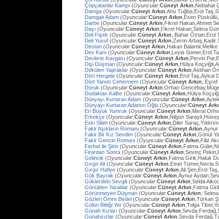
Çöpçatanlar Kampı
(
Oyuncular:
Cüneyt Arkın
,Nebahat Ç
Damga
(
Oyuncular:
Cüneyt Arkın
,Ahu Tuğba,Erol Taş,
Damgalı Adam
(
Oyuncular:
Cüneyt Arkın
,Esen Püsküllü
Darbe
(
Oyuncular:
Cüneyt Arkın
,Fikret Hakan,Ahmet Se
Dayı
(
Oyuncular:
Cüneyt Arkın
,Fikret Hakan,Selma Gün
Deli Fişek
(
Oyuncular:
Cüneyt Arkın
, Bahar Öztan,Erol 
Deli Yusuf
(
Oyuncular:
Cüneyt Arkın
,Zerrin Arbaş,Kadir
Destan
(
Oyuncular:
Cüneyt Arkın
,Hakan Balamir,Melike
Dev Kanı
(
Oyuncular:
Cüneyt Arkın
,Leyla Somer,Erol Ta
Devlerin Kavgası
(
Oyuncular:
Cüneyt Arkın
,Pervin Par,
Dişi Düşman
(
Oyuncular:
Cüneyt Arkın
,Hülya Koçyiğit,
Dökülen Yapraklar
(
Oyuncular:
Cüneyt Arkın
,Aslıhan Ö
Dört Hergele
(
Oyuncular:
Cüneyt Arkın
,Erol Taş,Aykut 
Dört Yanım Cehennem
(
Oyuncular:
Cüneyt Arkın
, Eşre
Doruk
(
Oyuncular:
Cüneyt Arkın
,Orhan Gencebay,Müg
Dudaktan Kalbe
(
Oyuncular:
Cüneyt Arkın
,Hülya Koçyiğ
Dünyayı Kurtaran Adam
(
Oyuncular:
Cüneyt Arkın
,Ayte
Dünyayı Kurtaran Adamın Oğlu
(
Oyuncular:
Cüneyt Ark
En Büyük Yumruk
(
Oyuncular:
Cüneyt Arkın
,Meral Orh
Erkekçe
(
Oyuncular:
Cüneyt Arkın
,Nilgün Saraylı,Hüsey
Eski Silah
(
Oyuncular:
Cüneyt Arkın
,Diler Saraç,Yıldırı
Fakir Aşıkların Romanı
(
Oyuncular:
Cüneyt Arkın
,Aynur
Fakir Bir Kız Sevdim
(
Oyuncular:
Cüneyt Arkın
,Gönül Y
Fakir Gencin Romanı
(
Oyuncular:
Cüneyt Arkın
,Filiz A
Ferhat ile Şirin
(
Oyuncular:
Cüneyt Arkın
,Fatma Güler,Ni
Firardan Sonra
(
Oyuncular:
Cüneyt Arkın
,Sevinç Pekin
Gelincik
(
Oyuncular:
Cüneyt Arkın
,Fatma Girik,Haluk D
Gırgır Ali
(
Oyuncular:
Cüneyt Arkın
,Emel Tümer,Necla S
Gırgır Hafiye
(
Oyuncular:
Cüneyt Arkın
,Ali Şen,Erol Taş
Gök Bayrak
(
Oyuncular:
Cüneyt Arkın
,Aynur Aydan,Sev
Göklerdeki Sevgili
(
Oyuncular:
Cüneyt Arkın
,Selda Alko
Gönülden Yaralılar
(
Oyuncular:
Cüneyt Arkın
,Fatma Gir
Görünmeyen Düşman
(
Oyuncular:
Cüneyt Arkın
, Selma
Gözleri Ömre Bedel
(
Oyuncular:
Cüneyt Arkın
,Türkan Ş
Gülün Bittiği Yer
(
Oyuncular:
Cüneyt Arkın
,Tolga Tibet,Y
Günah Kızları
(
Oyuncular:
Cüneyt Arkın
,Sevda Ferdağ,
Günahsızlar
(
Oyuncular:
Cüneyt Arkın
,Sevda Ferdağ,T