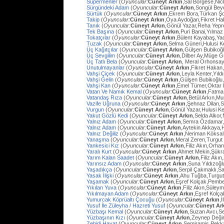
Süpermenler
(
Oyuncular:
Cüneyt Arkın
,Sal Borgese,Ni
Sürgündeki Adam
(
Oyuncular:
Cüneyt Arkın
,Songül Bey
Sürtük
(
Oyuncular:
Cüneyt Arkın
,Ekrem Bora,Türkan Ş
Takip
(
Oyuncular:
Cüneyt Arkın
,Oya Aydoğan,Fikret Ha
Tanık
(
Oyuncular:
Cüneyt Arkın
,Gönül Yazar,Reha Yep
Tek Başına
(
Oyuncular:
Cüneyt Arkın
,Puri Banai,Yılma
Tokatçılar
(
Oyuncular:
Cüneyt Arkın
,Bülent Kayabaş,Ya
Tuzak
(
Oyuncular:
Cüneyt Arkın
,Selma Güneri,Hulusi Ke
Üç Kağıtçılar
(
Oyuncular:
Cüneyt Arkın
,Gülşen Bubikoğ
Üç Sevgilim
(
Oyuncular:
Cüneyt Arkın
,Dilber Ay,Müge Gü
Üç Tatlı Bela
(
Oyuncular:
Cüneyt Arkın
, Meral Orhonsay
Unutulmayanlar
(
Oyuncular:
Cüneyt Arkın
,Fikret Hakan
Vahşi Çiçek
(
Oyuncular:
Cüneyt Arkın
,Leyla Kenter,Yıl
Vahşi Gelin
(
Oyuncular:
Cüneyt Arkın
,Gülşen Bubikoğlu
Vahşi Kan
(
Oyuncular:
Cüneyt Arkın
,Emel Tümer,Oktar
Vatan Ve Namık Kemal
(
Oyuncular:
Cüneyt Arkın
,Fatma 
Vatandaş Rıza
(
Oyuncular:
Cüneyt Arkın
,Betül Arkın,M
Vazife Uğruna
(
Oyuncular:
Cüneyt Arkın
,Şehnaz Dilan,Sa
Vurgun
(
Oyuncular:
Cüneyt Arkın
,Gönül Yazar,Hulusi K
Yakut Gözlü Kedi
(
Oyuncular:
Cüneyt Arkın
,Selda Alkor
Yalnız Adam
(
Oyuncular:
Cüneyt Arkın
,Semra Özdamar,
Yalnız Adam
(
Oyuncular:
Cüneyt Arkın
,Aytekin Akkaya,
Yalnız Değiliz
(
Oyuncular:
Cüneyt Arkın
,Neriman Köksal
Yanaşma
(
Oyuncular:
Cüneyt Arkın
,Meral Zeren,Turgut
Yankesici Kız
(
Oyuncular:
Cüneyt Arkın
,Filiz Akın,Orhan
Yaralı Kurt
(
Oyuncular:
Cüneyt Arkın
,Ahmet Mekin,Şükr
Yarım Kalan Saadet
(
Oyuncular:
Cüneyt Arkın
,Filiz Akı
Yarınsız Adam
(
Oyuncular:
Cüneyt Arkın
,Suna Yıldızoğl
Yaşadıkça
(
Oyuncular:
Cüneyt Arkın
,Serpil Çakmaklı,Sa
Yasak İlişki
(
Oyuncular:
Cüneyt Arkın
,Ahu Tuğba,Turgu
Yaşamak
(
Oyuncular:
Cüneyt Arkın
,Eşref Kolçak,Pembe
Yıkılan Yuva
(
Oyuncular:
Cüneyt Arkın
,Filiz Akın,Süley
Yıkılmayan Adam
(
Oyuncular:
Cüneyt Arkın
,Eşref Kolç
Yumurcak Köprüaltı Çocuğu
(
Oyuncular:
Cüneyt Arkın
,
Yusuf İle Züleyha / Hazreti Yusuf
(
Oyuncular:
Cüneyt Ar
Yüzbaşı Kemal
(
Oyuncular:
Cüneyt Arkın
,Suzan Avcı,Se
Yüzbaşının Kızı
(
Oyuncular:
Cüneyt Arkın
,Zeynep Değir
Zehirli Hayat
(
Oyuncular:
Cüneyt Arkın
,Semiramis Pekk