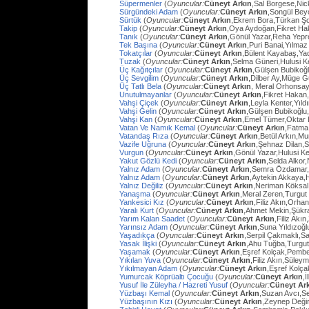
Süpermenler
(
Oyuncular:
Cüneyt Arkın
,Sal Borgese,Ni
Sürgündeki Adam
(
Oyuncular:
Cüneyt Arkın
,Songül Bey
Sürtük
(
Oyuncular:
Cüneyt Arkın
,Ekrem Bora,Türkan Ş
Takip
(
Oyuncular:
Cüneyt Arkın
,Oya Aydoğan,Fikret Ha
Tanık
(
Oyuncular:
Cüneyt Arkın
,Gönül Yazar,Reha Yep
Tek Başına
(
Oyuncular:
Cüneyt Arkın
,Puri Banai,Yılma
Tokatçılar
(
Oyuncular:
Cüneyt Arkın
,Bülent Kayabaş,Ya
Tuzak
(
Oyuncular:
Cüneyt Arkın
,Selma Güneri,Hulusi Ke
Üç Kağıtçılar
(
Oyuncular:
Cüneyt Arkın
,Gülşen Bubikoğ
Üç Sevgilim
(
Oyuncular:
Cüneyt Arkın
,Dilber Ay,Müge Gü
Üç Tatlı Bela
(
Oyuncular:
Cüneyt Arkın
, Meral Orhonsay
Unutulmayanlar
(
Oyuncular:
Cüneyt Arkın
,Fikret Hakan
Vahşi Çiçek
(
Oyuncular:
Cüneyt Arkın
,Leyla Kenter,Yıl
Vahşi Gelin
(
Oyuncular:
Cüneyt Arkın
,Gülşen Bubikoğlu
Vahşi Kan
(
Oyuncular:
Cüneyt Arkın
,Emel Tümer,Oktar
Vatan Ve Namık Kemal
(
Oyuncular:
Cüneyt Arkın
,Fatma 
Vatandaş Rıza
(
Oyuncular:
Cüneyt Arkın
,Betül Arkın,M
Vazife Uğruna
(
Oyuncular:
Cüneyt Arkın
,Şehnaz Dilan,Sa
Vurgun
(
Oyuncular:
Cüneyt Arkın
,Gönül Yazar,Hulusi K
Yakut Gözlü Kedi
(
Oyuncular:
Cüneyt Arkın
,Selda Alkor
Yalnız Adam
(
Oyuncular:
Cüneyt Arkın
,Semra Özdamar,
Yalnız Adam
(
Oyuncular:
Cüneyt Arkın
,Aytekin Akkaya,
Yalnız Değiliz
(
Oyuncular:
Cüneyt Arkın
,Neriman Köksal
Yanaşma
(
Oyuncular:
Cüneyt Arkın
,Meral Zeren,Turgut
Yankesici Kız
(
Oyuncular:
Cüneyt Arkın
,Filiz Akın,Orhan
Yaralı Kurt
(
Oyuncular:
Cüneyt Arkın
,Ahmet Mekin,Şükr
Yarım Kalan Saadet
(
Oyuncular:
Cüneyt Arkın
,Filiz Akı
Yarınsız Adam
(
Oyuncular:
Cüneyt Arkın
,Suna Yıldızoğl
Yaşadıkça
(
Oyuncular:
Cüneyt Arkın
,Serpil Çakmaklı,Sa
Yasak İlişki
(
Oyuncular:
Cüneyt Arkın
,Ahu Tuğba,Turgu
Yaşamak
(
Oyuncular:
Cüneyt Arkın
,Eşref Kolçak,Pembe
Yıkılan Yuva
(
Oyuncular:
Cüneyt Arkın
,Filiz Akın,Süley
Yıkılmayan Adam
(
Oyuncular:
Cüneyt Arkın
,Eşref Kolç
Yumurcak Köprüaltı Çocuğu
(
Oyuncular:
Cüneyt Arkın
,
Yusuf İle Züleyha / Hazreti Yusuf
(
Oyuncular:
Cüneyt Ar
Yüzbaşı Kemal
(
Oyuncular:
Cüneyt Arkın
,Suzan Avcı,Se
Yüzbaşının Kızı
(
Oyuncular:
Cüneyt Arkın
,Zeynep Değir