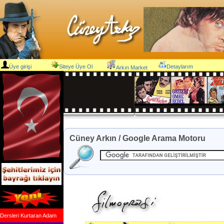
Üye girişi
Siteye Üye Ol
Detaylarım
Arkın Market
Cüney Arkın / Google Arama Motoru
Dersleri Kurtaran Adam