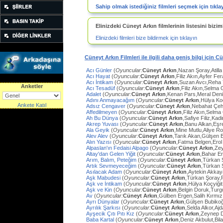
Sahip olmak istediğiniz filmleri seçmek için tıkla
Elinizdeki Cüneyt Arkın filmlerinin listesini biziml
Elinizdeki filmleri bize bildirmek için tıklayın
Cüneyt Arkın Filmleri ile ilgili daha geniş bilgi için C
Acı Günler
(
Oyuncular:
Cüneyt Arkın
,Nazan Şoray,Atilla
Acı Hayat
(
Oyuncular:
Cüneyt Arkın
,Filiz Akın,Ayfer Fe
Acı İntikam
(
Oyuncular:
Cüneyt Arkın
,Suzan Avcı,Reha
Anketler
Acı Tesadüf
(
Oyuncular:
Cüneyt Arkın
,Filiz Akın,Selma 
Adalet
(
Oyuncular:
Cüneyt Arkın
,Kenan Pars,Meral Den
Adını Anmayacağım
(
Oyuncular:
Cüneyt Arkın
,Hülya Ko
Ankete Katıl
Adsız Cengaver
(
Oyuncular:
Cüneyt Arkın
,Nebahat Çeh
Affedilmeyen
(
Oyuncular:
Cüneyt Arkın
,Filiz Akın,Selm
Ah Bu Dünya
(
Oyuncular:
Cüneyt Arkın
,Safiye Filiz,Ka
Akrep Yuvası
(
Oyuncular:
Cüneyt Arkın
,Banu Alkan,Eşr
Ala Geyik
(
Oyuncular:
Cüneyt Arkın
,Mine Mutlu,Aliye Ro
Alev Alev
(
Oyuncular:
Cüneyt Arkın
,Tarık Akan,Gülşen 
Alın Yazısı
(
Oyuncular:
Cüneyt Arkın
,Fatma Belgen,Erol
Alpaslan'ın Fedaisi Alpago
(
Oyuncular:
Cüneyt Arkın
,Ze
Altay'dan Gelen Yiğit
(
Oyuncular:
Cüneyt Arkın
,Bahar E
Arım, Balım, Peteğim
(
Oyuncular:
Cüneyt Arkın
,Türkan 
Artık Sevmeyeceğim
(
Oyuncular:
Cüneyt Arkın
,Türkan 
Asılacak Adam
(
Oyuncular:
Cüneyt Arkın
,Aytekin Akkay
Aşk Mabudesi
(
Oyuncular:
Cüneyt Arkın
,Türkan Şoray,
Aşk ve İntikam
(
Oyuncular:
Cüneyt Arkın
,Hülya Koçyiğit
Aşk ve Kin
(
Oyuncular:
Cüneyt Arkın
,Belgin Doruk,Turg
Av
(
Oyuncular:
Cüneyt Arkın
,Gülben Ergen,Salih Kırmı
Ayrı Dünyalar
(
Oyuncular:
Cüneyt Arkın
,Gülşen Bubiko
Ayrılık Şarkısı
(
Oyuncular:
Cüneyt Arkın
,Selda Alkor,Aj
Ayşecik Çıtı Pıtı Kız
(
Oyuncular:
Cüneyt Arkın
,Zeynep D
Baba Kartal
(
Oyuncular:
Cüneyt Arkın
,Deniz Akbulut,Bil