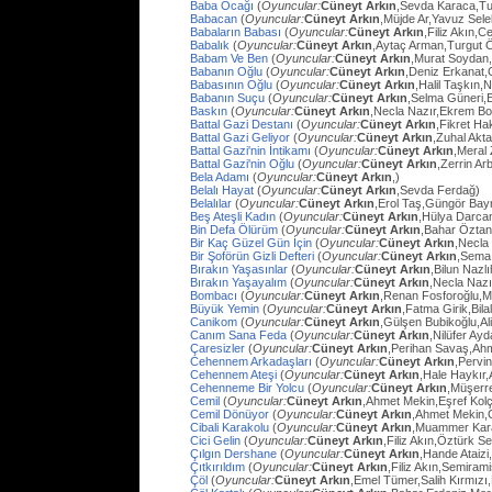
Baba Ocağı
(
Oyuncular:
Cüneyt Arkın
,Sevda Karaca,Tu
Babacan
(
Oyuncular:
Cüneyt Arkın
,Müjde Ar,Yavuz Sel
Babaların Babası
(
Oyuncular:
Cüneyt Arkın
,Filiz Akın,
Babalık
(
Oyuncular:
Cüneyt Arkın
,Aytaç Arman,Turgut 
Babam Ve Ben
(
Oyuncular:
Cüneyt Arkın
,Murat Soydan,
Babanın Oğlu
(
Oyuncular:
Cüneyt Arkın
,Deniz Erkanat,
Babasının Oğlu
(
Oyuncular:
Cüneyt Arkın
,Halil Taşkın,
Babanın Suçu
(
Oyuncular:
Cüneyt Arkın
,Selma Güneri,E
Baskın
(
Oyuncular:
Cüneyt Arkın
,Necla Nazır,Ekrem Bo
Battal Gazi Destanı
(
Oyuncular:
Cüneyt Arkın
,Fikret H
Battal Gazi Geliyor
(
Oyuncular:
Cüneyt Arkın
,Zuhal Akt
Battal Gazi'nin İntikamı
(
Oyuncular:
Cüneyt Arkın
,Meral 
Battal Gazi'nin Oğlu
(
Oyuncular:
Cüneyt Arkın
,Zerrin Arb
Bela Adamı
(
Oyuncular:
Cüneyt Arkın
,)
Belalı Hayat
(
Oyuncular:
Cüneyt Arkın
,Sevda Ferdağ)
Belalılar
(
Oyuncular:
Cüneyt Arkın
,Erol Taş,Güngör Bay
Beş Ateşli Kadın
(
Oyuncular:
Cüneyt Arkın
,Hülya Darca
Bin Defa Ölürüm
(
Oyuncular:
Cüneyt Arkın
,Bahar Öztan
Bir Kaç Güzel Gün İçin
(
Oyuncular:
Cüneyt Arkın
,Necla
Bir Şoförün Gizli Defteri
(
Oyuncular:
Cüneyt Arkın
,Sema
Bırakın Yaşasınlar
(
Oyuncular:
Cüneyt Arkın
,Bilun Nazl
Bırakın Yaşayalım
(
Oyuncular:
Cüneyt Arkın
,Necla Nazı
Bombacı
(
Oyuncular:
Cüneyt Arkın
,Renan Fosforoğlu,M
Büyük Yemin
(
Oyuncular:
Cüneyt Arkın
,Fatma Girik,Bilal
Canikom
(
Oyuncular:
Cüneyt Arkın
,Gülşen Bubikoğlu,Al
Canım Sana Feda
(
Oyuncular:
Cüneyt Arkın
,Nilüfer Ay
Çaresizler
(
Oyuncular:
Cüneyt Arkın
,Perihan Savaş,Ahme
Cehennem Arkadaşları
(
Oyuncular:
Cüneyt Arkın
,Pervi
Cehennem Ateşi
(
Oyuncular:
Cüneyt Arkın
,Hale Haykır
Cehenneme Bir Yolcu
(
Oyuncular:
Cüneyt Arkın
,Müşerre
Cemil
(
Oyuncular:
Cüneyt Arkın
,Ahmet Mekin,Eşref Kolç
Cemil Dönüyor
(
Oyuncular:
Cüneyt Arkın
,Ahmet Mekin,
Cibali Karakolu
(
Oyuncular:
Cüneyt Arkın
,Muammer Kara
Cici Gelin
(
Oyuncular:
Cüneyt Arkın
,Filiz Akın,Öztürk S
Çılgın Dershane
(
Oyuncular:
Cüneyt Arkın
,Hande Ataizi
Çıtkırıldım
(
Oyuncular:
Cüneyt Arkın
,Filiz Akın,Semira
Çöl
(
Oyuncular:
Cüneyt Arkın
,Emel Tümer,Salih Kırmızı