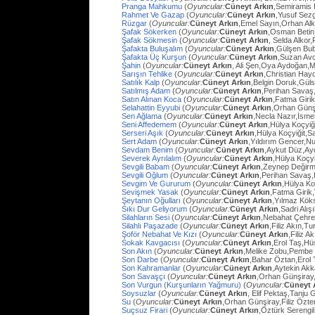
Pranga Mahkumu
(
Oyuncular:
Cüneyt Arkın
,Semiramis
Rahmet Ve Gazap
(
Oyuncular:
Cüneyt Arkın
,Yusuf Sezg
Rüzgar
(
Oyuncular:
Cüneyt Arkın
,Emel Sayın,Orhan Al
Şafak Sökerken
(
Oyuncular:
Cüneyt Arkın
,Osman Betin
Şafak Sökmesin
(
Oyuncular:
Cüneyt Arkın
, Selda Alkor
Şafakta Buluşalım
(
Oyuncular:
Cüneyt Arkın
,Gülşen Bub
Şafakta Üç Kurşun
(
Oyuncular:
Cüneyt Arkın
,Suzan Avc
Şahin
(
Oyuncular:
Cüneyt Arkın
, Ali Şen,Oya Aydoğan,
Sarışın Tehlike
(
Oyuncular:
Cüneyt Arkın
,Christian Hay
Satılık Kalp
(
Oyuncular:
Cüneyt Arkın
,Belgin Doruk,Gül
Satılmış Adam
(
Oyuncular:
Cüneyt Arkın
,Perihan Savaş
Satın Alınan Koca
(
Oyuncular:
Cüneyt Arkın
,Fatma Giri
Selahattin Eyyubi
(
Oyuncular:
Cüneyt Arkın
,Orhan Günşi
Sen Ağlama
(
Oyuncular:
Cüneyt Arkın
,Necla Nazır,İsm
Seni Affedemem
(
Oyuncular:
Cüneyt Arkın
,Hülya Koçyiği
Serseri Aşık
(
Oyuncular:
Cüneyt Arkın
,Hülya Koçyiğit,Sa
Sert Adam
(
Oyuncular:
Cüneyt Arkın
,Yıldırım Gencer,N
Sevdam Benim
(
Oyuncular:
Cüneyt Arkın
,Aykut Düz,Ay
Severek Ayrılalım
(
Oyuncular:
Cüneyt Arkın
,Hülya Koçyi
Sevgili Babam
(
Oyuncular:
Cüneyt Arkın
,Zeynep Değirm
Sevgili Oğlum
(
Oyuncular:
Cüneyt Arkın
,Perihan Savaş,
Sevgim Ve Gururum
(
Oyuncular:
Cüneyt Arkın
,Hülya Ko
Sevişmek Yasak
(
Oyuncular:
Cüneyt Arkın
,Fatma Girik
Şeytanın Oğulları
(
Oyuncular:
Cüneyt Arkın
,Yılmaz Köks
Sıkı Dur Geliyorum
(
Oyuncular:
Cüneyt Arkın
,Sadri Alış
Silahların Sesi
(
Oyuncular:
Cüneyt Arkın
,Nebahat Çehre
Silahlı Paşazade
(
Oyuncular:
Cüneyt Arkın
,Filiz Akın,
Şoför Nebahat Ve Kızı
(
Oyuncular:
Cüneyt Arkın
,Filiz 
Sokak Kavgacısı
(
Oyuncular:
Cüneyt Arkın
,Erol Taş,H
Son Akın
(
Oyuncular:
Cüneyt Arkın
,Melike Zobu,Pembe 
Son Darbe
(
Oyuncular:
Cüneyt Arkın
,Bahar Öztan,Erol 
Son Kahramanlar
(
Oyuncular:
Cüneyt Arkın
,Aytekin Ak
Son Savaşçı
(
Oyuncular:
Cüneyt Arkın
,Orhan Günşiray
Son Vurgun (Kurşunların Yağmuru)
(
Oyuncular:
Cüneyt 
Soysuzlar
(
Oyuncular:
Cüneyt Arkın
, Elif Pektaş,Tanju
Su
(
Oyuncular:
Cüneyt Arkın
,Orhan Günşiray,Filiz Özt
Suçsuz Firari
(
Oyuncular:
Cüneyt Arkın
,Öztürk Serengil