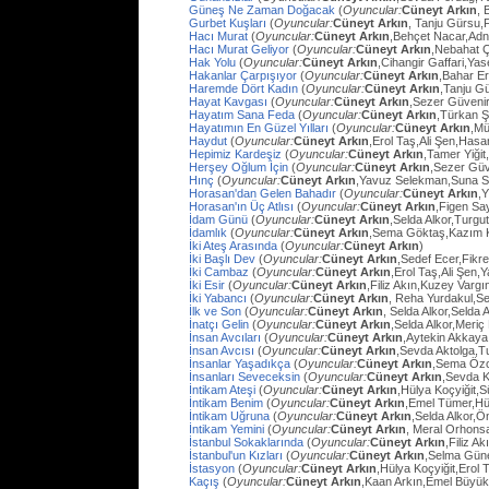
Güneş Ne Zaman Doğacak
(
Oyuncular:
Cüneyt Arkın
, 
Gurbet Kuşları
(
Oyuncular:
Cüneyt Arkın
, Tanju Gürsu,
Hacı Murat
(
Oyuncular:
Cüneyt Arkın
,Behçet Nacar,Adn
Hacı Murat Geliyor
(
Oyuncular:
Cüneyt Arkın
,Nebahat Ç
Hak Yolu
(
Oyuncular:
Cüneyt Arkın
,Cihangir Gaffari,Yas
Hakanlar Çarpışıyor
(
Oyuncular:
Cüneyt Arkın
,Bahar E
Haremde Dört Kadın
(
Oyuncular:
Cüneyt Arkın
,Tanju G
Hayat Kavgası
(
Oyuncular:
Cüneyt Arkın
,Sezer Güvenir
Hayatım Sana Feda
(
Oyuncular:
Cüneyt Arkın
,Türkan Ş
Hayatımın En Güzel Yılları
(
Oyuncular:
Cüneyt Arkın
,Mü
Haydut
(
Oyuncular:
Cüneyt Arkın
,Erol Taş,Ali Şen,Hasa
Hepimiz Kardeşiz
(
Oyuncular:
Cüneyt Arkın
,Tamer Yiğit
Herşey Oğlum İçin
(
Oyuncular:
Cüneyt Arkın
,Sezer Güv
Hınç
(
Oyuncular:
Cüneyt Arkın
,Yavuz Selekman,Suna Se
Horasan'dan Gelen Bahadır
(
Oyuncular:
Cüneyt Arkın
,
Horasan'ın Üç Atlısı
(
Oyuncular:
Cüneyt Arkın
,Figen Sa
İdam Günü
(
Oyuncular:
Cüneyt Arkın
,Selda Alkor,Turg
İdamlık
(
Oyuncular:
Cüneyt Arkın
,Sema Göktaş,Kazım K
İki Ateş Arasında
(
Oyuncular:
Cüneyt Arkın
)
İki Başlı Dev
(
Oyuncular:
Cüneyt Arkın
,Sedef Ecer,Fikr
İki Cambaz
(
Oyuncular:
Cüneyt Arkın
,Erol Taş,Ali Şen,Y
İki Esir
(
Oyuncular:
Cüneyt Arkın
,Filiz Akın,Kuzey Varg
İki Yabancı
(
Oyuncular:
Cüneyt Arkın
, Reha Yurdakul,S
İlk ve Son
(
Oyuncular:
Cüneyt Arkın
, Selda Alkor,Selda A
İnatçı Gelin
(
Oyuncular:
Cüneyt Arkın
,Selda Alkor,Meri
İnsan Avcıları
(
Oyuncular:
Cüneyt Arkın
,Aytekin Akkaya
İnsan Avcısı
(
Oyuncular:
Cüneyt Arkın
,Sevda Aktolga,T
İnsanlar Yaşadıkça
(
Oyuncular:
Cüneyt Arkın
,Sema Öz
İnsanları Seveceksin
(
Oyuncular:
Cüneyt Arkın
,Sevda 
İntikam Ateşi
(
Oyuncular:
Cüneyt Arkın
,Hülya Koçyiğit,
İntikam Benim
(
Oyuncular:
Cüneyt Arkın
,Emel Tümer,Hü
İntikam Uğruna
(
Oyuncular:
Cüneyt Arkın
,Selda Alkor,
İntikam Yemini
(
Oyuncular:
Cüneyt Arkın
, Meral Orhons
İstanbul Sokaklarında
(
Oyuncular:
Cüneyt Arkın
,Filiz A
İstanbul'un Kızları
(
Oyuncular:
Cüneyt Arkın
,Selma Güne
İstasyon
(
Oyuncular:
Cüneyt Arkın
,Hülya Koçyiğit,Erol
Kaçış
(
Oyuncular:
Cüneyt Arkın
,Kaan Arkın,Emel Büyü