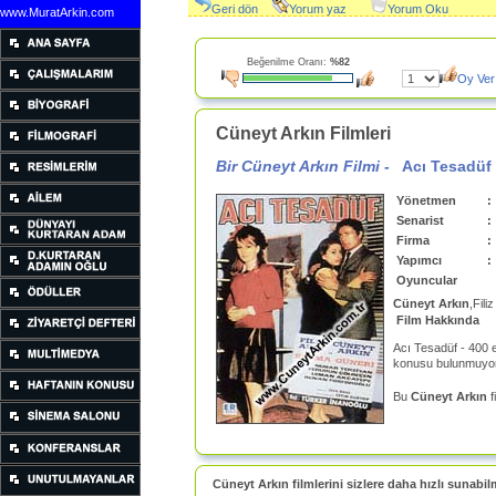
Geri dön
Yorum yaz
Yorum Oku
www.MuratArkin.com
Beğenilme Oranı:
%82
Oy Ver
Cüneyt Arkın Filmleri
Bir Cüneyt Arkın Filmi -
Acı Tesadüf
Yönetmen
:
Senarist
:
Firma
:
Yapımcı
:
Oyuncular
Cüneyt Arkın
,Fili
Film Hakkında
Acı Tesadüf - 400 
konusu bulunmuyor
Bu
Cüneyt Arkın
f
Cüneyt Arkın filmlerini sizlere daha hızlı sunabil