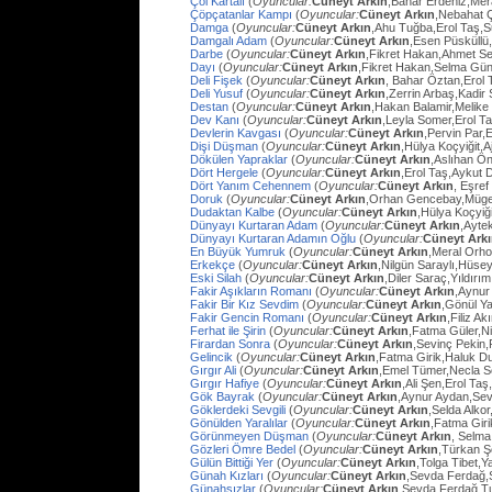
Çöl Kartalı
(
Oyuncular:
Cüneyt Arkın
,Bahar Erdeniz,Mer
Çöpçatanlar Kampı
(
Oyuncular:
Cüneyt Arkın
,Nebahat Ç
Damga
(
Oyuncular:
Cüneyt Arkın
,Ahu Tuğba,Erol Taş,
Damgalı Adam
(
Oyuncular:
Cüneyt Arkın
,Esen Püsküllü
Darbe
(
Oyuncular:
Cüneyt Arkın
,Fikret Hakan,Ahmet Se
Dayı
(
Oyuncular:
Cüneyt Arkın
,Fikret Hakan,Selma Gün
Deli Fişek
(
Oyuncular:
Cüneyt Arkın
, Bahar Öztan,Erol 
Deli Yusuf
(
Oyuncular:
Cüneyt Arkın
,Zerrin Arbaş,Kadir
Destan
(
Oyuncular:
Cüneyt Arkın
,Hakan Balamir,Melike
Dev Kanı
(
Oyuncular:
Cüneyt Arkın
,Leyla Somer,Erol Ta
Devlerin Kavgası
(
Oyuncular:
Cüneyt Arkın
,Pervin Par,
Dişi Düşman
(
Oyuncular:
Cüneyt Arkın
,Hülya Koçyiğit,
Dökülen Yapraklar
(
Oyuncular:
Cüneyt Arkın
,Aslıhan Ö
Dört Hergele
(
Oyuncular:
Cüneyt Arkın
,Erol Taş,Aykut 
Dört Yanım Cehennem
(
Oyuncular:
Cüneyt Arkın
, Eşre
Doruk
(
Oyuncular:
Cüneyt Arkın
,Orhan Gencebay,Müg
Dudaktan Kalbe
(
Oyuncular:
Cüneyt Arkın
,Hülya Koçyiğ
Dünyayı Kurtaran Adam
(
Oyuncular:
Cüneyt Arkın
,Ayte
Dünyayı Kurtaran Adamın Oğlu
(
Oyuncular:
Cüneyt Ark
En Büyük Yumruk
(
Oyuncular:
Cüneyt Arkın
,Meral Orh
Erkekçe
(
Oyuncular:
Cüneyt Arkın
,Nilgün Saraylı,Hüsey
Eski Silah
(
Oyuncular:
Cüneyt Arkın
,Diler Saraç,Yıldırı
Fakir Aşıkların Romanı
(
Oyuncular:
Cüneyt Arkın
,Aynur
Fakir Bir Kız Sevdim
(
Oyuncular:
Cüneyt Arkın
,Gönül Y
Fakir Gencin Romanı
(
Oyuncular:
Cüneyt Arkın
,Filiz A
Ferhat ile Şirin
(
Oyuncular:
Cüneyt Arkın
,Fatma Güler,Ni
Firardan Sonra
(
Oyuncular:
Cüneyt Arkın
,Sevinç Pekin
Gelincik
(
Oyuncular:
Cüneyt Arkın
,Fatma Girik,Haluk D
Gırgır Ali
(
Oyuncular:
Cüneyt Arkın
,Emel Tümer,Necla S
Gırgır Hafiye
(
Oyuncular:
Cüneyt Arkın
,Ali Şen,Erol Taş
Gök Bayrak
(
Oyuncular:
Cüneyt Arkın
,Aynur Aydan,Sev
Göklerdeki Sevgili
(
Oyuncular:
Cüneyt Arkın
,Selda Alko
Gönülden Yaralılar
(
Oyuncular:
Cüneyt Arkın
,Fatma Gir
Görünmeyen Düşman
(
Oyuncular:
Cüneyt Arkın
, Selma
Gözleri Ömre Bedel
(
Oyuncular:
Cüneyt Arkın
,Türkan Ş
Gülün Bittiği Yer
(
Oyuncular:
Cüneyt Arkın
,Tolga Tibet,Y
Günah Kızları
(
Oyuncular:
Cüneyt Arkın
,Sevda Ferdağ,
Günahsızlar
(
Oyuncular:
Cüneyt Arkın
,Sevda Ferdağ,T