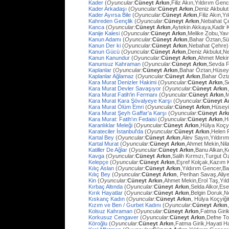
Kader
(
Oyuncular:
Cüneyt Arkın
,Filiz Akın,Yıldırım Gen
Kader Arkadaşı
(
Oyuncular:
Cüneyt Arkın
,Deniz Akbulut
Kader Ayırsa Bile
(
Oyuncular:
Cüneyt Arkın
,Filiz Akın,Y
Kahreden Gençlik
(
Oyuncular:
Cüneyt Arkın
,Nebahat Çe
Kanca
(
Oyuncular:
Cüneyt Arkın
,Aytekin Akkaya,Kadir 
Kanije Kalesi
(
Oyuncular:
Cüneyt Arkın
,Melike Zobu,Ya
Kanun Adamı
(
Oyuncular:
Cüneyt Arkın
,Bahar Öztan,S
Kanun Der ki
(
Oyuncular:
Cüneyt Arkın
,Nebahat Çehre)
Kanun Gücü
(
Oyuncular:
Cüneyt Arkın
,Deniz Akbulut,N
Kanun Kanundur
(
Oyuncular:
Cüneyt Arkın
,Ahmet Meki
Kanunsuz Kahraman
(
Oyuncular:
Cüneyt Arkın
,Sevda F
Kaplanlar
(
Oyuncular:
Cüneyt Arkın
,Bahar Öztan,Hüsey
Kaplanlar Ağlamaz
(
Oyuncular:
Cüneyt Arkın
,Bahar Özt
Kara Murat Denizler Hakimi
(
Oyuncular:
Cüneyt Arkın
,S
Kara Murat Devler Savaşıyor
(
Oyuncular:
Cüneyt Arkın
Kara Murat Fatih'in Fermanı
(
Oyuncular:
Cüneyt Arkın
,
Kara Murat Kara Şövalyeye Karşı
(
Oyuncular:
Cüneyt A
Kara Murat Ölüm Emri
(
Oyuncular:
Cüneyt Arkın
,Hüseyi
Kara Murat Şeyh Gaffar'a Karşı
(
Oyuncular:
Cüneyt Ark
Kara Murat: Fatih'ın Fedaisi
(
Oyuncular:
Cüneyt Arkın
,H
Karanlıklar Meleği
(
Oyuncular:
Cüneyt Arkın
,Hülya Koçy
Karateciler İstanbul'da
(
Oyuncular:
Cüneyt Arkın
,Helen 
Kartal Bey
(
Oyuncular:
Cüneyt Arkın
,Alev Sayın,Yıldırı
Kartal Murat
(
Oyuncular:
Cüneyt Arkın
,Ahmet Mekin,Nil
Katiller De Ağlar
(
Oyuncular:
Cüneyt Arkın
,Banu Alkan,K
Kavga
(
Oyuncular:
Cüneyt Arkın
,Salih Kırmızı,Turgut 
Kelepçe
(
Oyuncular:
Cüneyt Arkın
,Eşref Kolçak,Kazım 
Kılıç Aslan
(
Oyuncular:
Cüneyt Arkın
,Yıldırım Gencer,B
Kılıç Bey
(
Oyuncular:
Cüneyt Arkın
, Perihan Savaş,Aliye
Kin
(
Oyuncular:
Cüneyt Arkın
,Ahmet Mekin,Erol Taş,Yıl
Kırbaç Altında
(
Oyuncular:
Cüneyt Arkın
,Selda Alkor,Ese
Kırık Hayatlar
(
Oyuncular:
Cüneyt Arkın
,Belgin Doruk,
Kıskanç Kadın
(
Oyuncular:
Cüneyt Arkın
, Hülya Koçyiği
Kızım ve Ben / Gurbet Kadını
(
Oyuncular:
Cüneyt Arkın
Kolsuz Kahraman
(
Oyuncular:
Cüneyt Arkın
,Fatma Giri
Korkusuz Cengaver
(
Oyuncular:
Cüneyt Arkın
,Defne To
Köroğlu
(
Oyuncular:
Cüneyt Arkın
,Fatma Girik,Hayati 