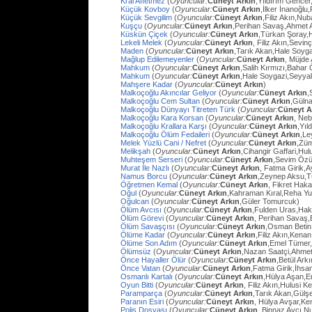
Kral Affetmez
(
Oyuncular:
Cüneyt Arkın
,Yıldırım Gencer
Küçük Kovboy
(
Oyuncular:
Cüneyt Arkın
,İlker İnanoğlu,
Küçük Sevgilim
(
Oyuncular:
Cüneyt Arkın
,Filiz Akın,Nu
Kuşçu
(
Oyuncular:
Cüneyt Arkın
,Perihan Savaş,Ahmet
Küskün Çiçek
(
Oyuncular:
Cüneyt Arkın
,Türkan Şoray,
Lekeli Melek
(
Oyuncular:
Cüneyt Arkın
, Filiz Akın,Sevi
Maden
(
Oyuncular:
Cüneyt Arkın
,Tarık Akan,Hale Soyg
Mağlup Edilemeyenler
(
Oyuncular:
Cüneyt Arkın
, Müjde 
Mahkum
(
Oyuncular:
Cüneyt Arkın
,Salih Kırmızı,Bahar
Mahkum
(
Oyuncular:
Cüneyt Arkın
,Hale Soygazi,Seyyal
Mahşere Kadar
(
Oyuncular:
Cüneyt Arkın
)
Malkoçoğlu Akıncılar Geliyor
(
Oyuncular:
Cüneyt Arkın
,
Malkoçoğlu Cem Sultan
(
Oyuncular:
Cüneyt Arkın
,Gülna
Malkoçoğlu Dünyayı Titreten Türk
(
Oyuncular:
Cüneyt A
Malkoçoğlu Kara Korsan
(
Oyuncular:
Cüneyt Arkın
, Ne
Malkoçoğlu Krallara Karşı
(
Oyuncular:
Cüneyt Arkın
,Yıl
Malkoçoğlu Ölüm Fedaileri
(
Oyuncular:
Cüneyt Arkın
,Le
Melek Yüzlü Cani / Nefret
(
Oyuncular:
Cüneyt Arkın
,Züm
Melikşah
(
Oyuncular:
Cüneyt Arkın
,Cihangir Gaffari,H
Muhteşem Serseri
(
Oyuncular:
Cüneyt Arkın
,Sevim Özü
Murat İle Nazlı
(
Oyuncular:
Cüneyt Arkın
, Fatma Girik,
Namus Borcu
(
Oyuncular:
Cüneyt Arkın
,Zeynep Aksu,T
Öğretmen Kemal
(
Oyuncular:
Cüneyt Arkın
, Fikret Hak
Oğul
(
Oyuncular:
Cüneyt Arkın
,Kahraman Kıral,Reha Yu
Oğulcan
(
Oyuncular:
Cüneyt Arkın
,Güler Tomurcuk)
Ölüm Avcısı
(
Oyuncular:
Cüneyt Arkın
,Fulden Uras,Hak
Ölüm Görevi
(
Oyuncular:
Cüneyt Arkın
, Perihan Savaş,
Ölüm Savaşçısı
(
Oyuncular:
Cüneyt Arkın
,Osman Betin
Ölüme Kadar
(
Oyuncular:
Cüneyt Arkın
,Filiz Akın,Kena
Ölüme Son Adım
(
Oyuncular:
Cüneyt Arkın
,Emel Tümer,
Ölümsüz
(
Oyuncular:
Cüneyt Arkın
,Nazan Saatçi,Ahmet
Önce Hayaller Ölür
(
Oyuncular:
Cüneyt Arkın
,Betül Ark
Önce Vatan
(
Oyuncular:
Cüneyt Arkın
,Fatma Girik,İhs
Osmanlı Kartalı
(
Oyuncular:
Cüneyt Arkın
,Hülya Aşan,E
Oyun Bitti
(
Oyuncular:
Cüneyt Arkın
, Filiz Akın,Hulusi
Paramparça
(
Oyuncular:
Cüneyt Arkın
,Tarık Akan,Gülş
Paranın Esiri
(
Oyuncular:
Cüneyt Arkın
, Hülya Avşar,Ke
Polis Dosyası
(
Oyuncular:
Cüneyt Arkın
, Binnaz Avcı,Nu