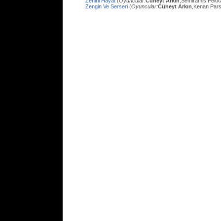
Zehirli Hayat
(
Oyuncular:
Cüneyt Arkın
,Semiramis Pekk
Zengin Ve Serseri
(
Oyuncular:
Cüneyt Arkın
,Kenan Pars