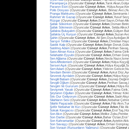
Paramparça
(
Oyuncular:
Cüneyt Arkın
,Tarık Akan,Gülş
Paranın Esiri
(
Oyuncular:
Cüneyt Arkın
, Hülya Avşar,Ke
Polis Dosyası
(
Oyuncular:
Cüneyt Arkın
, Binnaz Avcı,Nu
Pranga Mahkumu
(
Oyuncular:
Cüneyt Arkın
,Semiramis
Rahmet Ve Gazap
(
Oyuncular:
Cüneyt Arkın
,Yusuf Sezg
Rüzgar
(
Oyuncular:
Cüneyt Arkın
,Emel Sayın,Orhan Al
Şafak Sökerken
(
Oyuncular:
Cüneyt Arkın
,Osman Betin
Şafak Sökmesin
(
Oyuncular:
Cüneyt Arkın
, Selda Alkor
Şafakta Buluşalım
(
Oyuncular:
Cüneyt Arkın
,Gülşen Bub
Şafakta Üç Kurşun
(
Oyuncular:
Cüneyt Arkın
,Suzan Avc
Şahin
(
Oyuncular:
Cüneyt Arkın
, Ali Şen,Oya Aydoğan,
Sarışın Tehlike
(
Oyuncular:
Cüneyt Arkın
,Christian Hay
Satılık Kalp
(
Oyuncular:
Cüneyt Arkın
,Belgin Doruk,Gül
Satılmış Adam
(
Oyuncular:
Cüneyt Arkın
,Perihan Savaş
Satın Alınan Koca
(
Oyuncular:
Cüneyt Arkın
,Fatma Giri
Selahattin Eyyubi
(
Oyuncular:
Cüneyt Arkın
,Orhan Günşi
Sen Ağlama
(
Oyuncular:
Cüneyt Arkın
,Necla Nazır,İsm
Seni Affedemem
(
Oyuncular:
Cüneyt Arkın
,Hülya Koçyiği
Serseri Aşık
(
Oyuncular:
Cüneyt Arkın
,Hülya Koçyiğit,Sa
Sert Adam
(
Oyuncular:
Cüneyt Arkın
,Yıldırım Gencer,N
Sevdam Benim
(
Oyuncular:
Cüneyt Arkın
,Aykut Düz,Ay
Severek Ayrılalım
(
Oyuncular:
Cüneyt Arkın
,Hülya Koçyi
Sevgili Babam
(
Oyuncular:
Cüneyt Arkın
,Zeynep Değirm
Sevgili Oğlum
(
Oyuncular:
Cüneyt Arkın
,Perihan Savaş,
Sevgim Ve Gururum
(
Oyuncular:
Cüneyt Arkın
,Hülya Ko
Sevişmek Yasak
(
Oyuncular:
Cüneyt Arkın
,Fatma Girik
Şeytanın Oğulları
(
Oyuncular:
Cüneyt Arkın
,Yılmaz Köks
Sıkı Dur Geliyorum
(
Oyuncular:
Cüneyt Arkın
,Sadri Alış
Silahların Sesi
(
Oyuncular:
Cüneyt Arkın
,Nebahat Çehre
Silahlı Paşazade
(
Oyuncular:
Cüneyt Arkın
,Filiz Akın,
Şoför Nebahat Ve Kızı
(
Oyuncular:
Cüneyt Arkın
,Filiz 
Sokak Kavgacısı
(
Oyuncular:
Cüneyt Arkın
,Erol Taş,H
Son Akın
(
Oyuncular:
Cüneyt Arkın
,Melike Zobu,Pembe 
Son Darbe
(
Oyuncular:
Cüneyt Arkın
,Bahar Öztan,Erol 
Son Kahramanlar
(
Oyuncular:
Cüneyt Arkın
,Aytekin Ak
Son Savaşçı
(
Oyuncular:
Cüneyt Arkın
,Orhan Günşiray
Son Vurgun (Kurşunların Yağmuru)
(
Oyuncular:
Cüneyt 