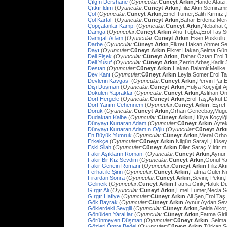
Çılgın Dershane
(
Oyuncular:
Cüneyt Arkın
,Hande Ataizi
Çıtkırıldım
(
Oyuncular:
Cüneyt Arkın
,Filiz Akın,Semira
Çöl
(
Oyuncular:
Cüneyt Arkın
,Emel Tümer,Salih Kırmızı
Çöl Kartalı
(
Oyuncular:
Cüneyt Arkın
,Bahar Erdeniz,Mer
Çöpçatanlar Kampı
(
Oyuncular:
Cüneyt Arkın
,Nebahat Ç
Damga
(
Oyuncular:
Cüneyt Arkın
,Ahu Tuğba,Erol Taş,
Damgalı Adam
(
Oyuncular:
Cüneyt Arkın
,Esen Püsküllü
Darbe
(
Oyuncular:
Cüneyt Arkın
,Fikret Hakan,Ahmet Se
Dayı
(
Oyuncular:
Cüneyt Arkın
,Fikret Hakan,Selma Gün
Deli Fişek
(
Oyuncular:
Cüneyt Arkın
, Bahar Öztan,Erol 
Deli Yusuf
(
Oyuncular:
Cüneyt Arkın
,Zerrin Arbaş,Kadir
Destan
(
Oyuncular:
Cüneyt Arkın
,Hakan Balamir,Melike
Dev Kanı
(
Oyuncular:
Cüneyt Arkın
,Leyla Somer,Erol Ta
Devlerin Kavgası
(
Oyuncular:
Cüneyt Arkın
,Pervin Par,
Dişi Düşman
(
Oyuncular:
Cüneyt Arkın
,Hülya Koçyiğit,
Dökülen Yapraklar
(
Oyuncular:
Cüneyt Arkın
,Aslıhan Ö
Dört Hergele
(
Oyuncular:
Cüneyt Arkın
,Erol Taş,Aykut 
Dört Yanım Cehennem
(
Oyuncular:
Cüneyt Arkın
, Eşre
Doruk
(
Oyuncular:
Cüneyt Arkın
,Orhan Gencebay,Müg
Dudaktan Kalbe
(
Oyuncular:
Cüneyt Arkın
,Hülya Koçyiğ
Dünyayı Kurtaran Adam
(
Oyuncular:
Cüneyt Arkın
,Ayte
Dünyayı Kurtaran Adamın Oğlu
(
Oyuncular:
Cüneyt Ark
En Büyük Yumruk
(
Oyuncular:
Cüneyt Arkın
,Meral Orh
Erkekçe
(
Oyuncular:
Cüneyt Arkın
,Nilgün Saraylı,Hüsey
Eski Silah
(
Oyuncular:
Cüneyt Arkın
,Diler Saraç,Yıldırı
Fakir Aşıkların Romanı
(
Oyuncular:
Cüneyt Arkın
,Aynur
Fakir Bir Kız Sevdim
(
Oyuncular:
Cüneyt Arkın
,Gönül Y
Fakir Gencin Romanı
(
Oyuncular:
Cüneyt Arkın
,Filiz A
Ferhat ile Şirin
(
Oyuncular:
Cüneyt Arkın
,Fatma Güler,Ni
Firardan Sonra
(
Oyuncular:
Cüneyt Arkın
,Sevinç Pekin
Gelincik
(
Oyuncular:
Cüneyt Arkın
,Fatma Girik,Haluk D
Gırgır Ali
(
Oyuncular:
Cüneyt Arkın
,Emel Tümer,Necla S
Gırgır Hafiye
(
Oyuncular:
Cüneyt Arkın
,Ali Şen,Erol Taş
Gök Bayrak
(
Oyuncular:
Cüneyt Arkın
,Aynur Aydan,Sev
Göklerdeki Sevgili
(
Oyuncular:
Cüneyt Arkın
,Selda Alko
Gönülden Yaralılar
(
Oyuncular:
Cüneyt Arkın
,Fatma Gir
Görünmeyen Düşman
(
Oyuncular:
Cüneyt Arkın
, Selma
Gözleri Ömre Bedel
(
Oyuncular:
Cüneyt Arkın
,Türkan Ş