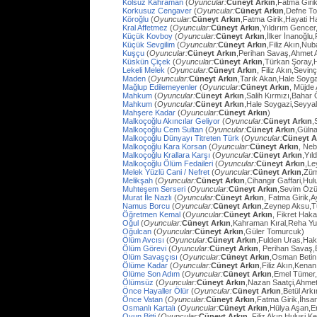
Kolsuz Kahraman
(
Oyuncular:
Cüneyt Arkın
,Fatma Giri
Korkusuz Cengaver
(
Oyuncular:
Cüneyt Arkın
,Defne To
Köroğlu
(
Oyuncular:
Cüneyt Arkın
,Fatma Girik,Hayati 
Kral Affetmez
(
Oyuncular:
Cüneyt Arkın
,Yıldırım Gencer
Küçük Kovboy
(
Oyuncular:
Cüneyt Arkın
,İlker İnanoğlu,
Küçük Sevgilim
(
Oyuncular:
Cüneyt Arkın
,Filiz Akın,Nu
Kuşçu
(
Oyuncular:
Cüneyt Arkın
,Perihan Savaş,Ahmet
Küskün Çiçek
(
Oyuncular:
Cüneyt Arkın
,Türkan Şoray,
Lekeli Melek
(
Oyuncular:
Cüneyt Arkın
, Filiz Akın,Sevi
Maden
(
Oyuncular:
Cüneyt Arkın
,Tarık Akan,Hale Soyg
Mağlup Edilemeyenler
(
Oyuncular:
Cüneyt Arkın
, Müjde 
Mahkum
(
Oyuncular:
Cüneyt Arkın
,Salih Kırmızı,Bahar
Mahkum
(
Oyuncular:
Cüneyt Arkın
,Hale Soygazi,Seyyal
Mahşere Kadar
(
Oyuncular:
Cüneyt Arkın
)
Malkoçoğlu Akıncılar Geliyor
(
Oyuncular:
Cüneyt Arkın
,
Malkoçoğlu Cem Sultan
(
Oyuncular:
Cüneyt Arkın
,Gülna
Malkoçoğlu Dünyayı Titreten Türk
(
Oyuncular:
Cüneyt A
Malkoçoğlu Kara Korsan
(
Oyuncular:
Cüneyt Arkın
, Ne
Malkoçoğlu Krallara Karşı
(
Oyuncular:
Cüneyt Arkın
,Yıl
Malkoçoğlu Ölüm Fedaileri
(
Oyuncular:
Cüneyt Arkın
,Le
Melek Yüzlü Cani / Nefret
(
Oyuncular:
Cüneyt Arkın
,Züm
Melikşah
(
Oyuncular:
Cüneyt Arkın
,Cihangir Gaffari,H
Muhteşem Serseri
(
Oyuncular:
Cüneyt Arkın
,Sevim Özü
Murat İle Nazlı
(
Oyuncular:
Cüneyt Arkın
, Fatma Girik,
Namus Borcu
(
Oyuncular:
Cüneyt Arkın
,Zeynep Aksu,T
Öğretmen Kemal
(
Oyuncular:
Cüneyt Arkın
, Fikret Hak
Oğul
(
Oyuncular:
Cüneyt Arkın
,Kahraman Kıral,Reha Yu
Oğulcan
(
Oyuncular:
Cüneyt Arkın
,Güler Tomurcuk)
Ölüm Avcısı
(
Oyuncular:
Cüneyt Arkın
,Fulden Uras,Hak
Ölüm Görevi
(
Oyuncular:
Cüneyt Arkın
, Perihan Savaş,
Ölüm Savaşçısı
(
Oyuncular:
Cüneyt Arkın
,Osman Betin
Ölüme Kadar
(
Oyuncular:
Cüneyt Arkın
,Filiz Akın,Kena
Ölüme Son Adım
(
Oyuncular:
Cüneyt Arkın
,Emel Tümer,
Ölümsüz
(
Oyuncular:
Cüneyt Arkın
,Nazan Saatçi,Ahmet
Önce Hayaller Ölür
(
Oyuncular:
Cüneyt Arkın
,Betül Ark
Önce Vatan
(
Oyuncular:
Cüneyt Arkın
,Fatma Girik,İhs
Osmanlı Kartalı
(
Oyuncular:
Cüneyt Arkın
,Hülya Aşan,E
Oyun Bitti
(
Oyuncular:
Cüneyt Arkın
, Filiz Akın,Hulusi