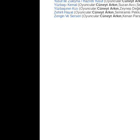
Yusuf İle Züleyha / Hazreti Yusuf
(
Oyuncular:
Cüneyt Ar
Yüzbaşı Kemal
(
Oyuncular:
Cüneyt Arkın
,Suzan Avcı,Se
Yüzbaşının Kızı
(
Oyuncular:
Cüneyt Arkın
,Zeynep Değir
Zehirli Hayat
(
Oyuncular:
Cüneyt Arkın
,Semiramis Pekk
Zengin Ve Serseri
(
Oyuncular:
Cüneyt Arkın
,Kenan Pars