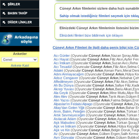
Cüneyt Arkın filmlerini sizlere daha hızlı sunabil
Sahip olmak istediğiniz filmleri seçmek için tıkla
Elinizdeki Cüneyt Arkın filmlerinin listesini biziml
Elinizdeki filmleri bize bildirmek için tıklayın
Cüneyt Arkın Filmleri ile ilgili daha geniş bilgi için C
Anketler
Acı Günler
(
Oyuncular:
Cüneyt Arkın
,Nazan Şoray,Atilla
Acı Hayat
(
Oyuncular:
Cüneyt Arkın
,Filiz Akın,Ayfer Fe
Acı İntikam
(
Oyuncular:
Cüneyt Arkın
,Suzan Avcı,Reha
Ankete Katıl
Acı Tesadüf
(
Oyuncular:
Cüneyt Arkın
,Filiz Akın,Selma 
Adalet
(
Oyuncular:
Cüneyt Arkın
,Kenan Pars,Meral Den
Adını Anmayacağım
(
Oyuncular:
Cüneyt Arkın
,Hülya Ko
Adsız Cengaver
(
Oyuncular:
Cüneyt Arkın
,Nebahat Çeh
Affedilmeyen
(
Oyuncular:
Cüneyt Arkın
,Filiz Akın,Selm
Ah Bu Dünya
(
Oyuncular:
Cüneyt Arkın
,Safiye Filiz,Ka
Akrep Yuvası
(
Oyuncular:
Cüneyt Arkın
,Banu Alkan,Eşr
Ala Geyik
(
Oyuncular:
Cüneyt Arkın
,Mine Mutlu,Aliye Ro
Alev Alev
(
Oyuncular:
Cüneyt Arkın
,Tarık Akan,Gülşen 
Alın Yazısı
(
Oyuncular:
Cüneyt Arkın
,Fatma Belgen,Erol
Alpaslan'ın Fedaisi Alpago
(
Oyuncular:
Cüneyt Arkın
,Ze
Altay'dan Gelen Yiğit
(
Oyuncular:
Cüneyt Arkın
,Bahar E
Arım, Balım, Peteğim
(
Oyuncular:
Cüneyt Arkın
,Türkan 
Artık Sevmeyeceğim
(
Oyuncular:
Cüneyt Arkın
,Türkan 
Asılacak Adam
(
Oyuncular:
Cüneyt Arkın
,Aytekin Akkay
Aşk Mabudesi
(
Oyuncular:
Cüneyt Arkın
,Türkan Şoray,
Aşk ve İntikam
(
Oyuncular:
Cüneyt Arkın
,Hülya Koçyiğit
Aşk ve Kin
(
Oyuncular:
Cüneyt Arkın
,Belgin Doruk,Turg
Av
(
Oyuncular:
Cüneyt Arkın
,Gülben Ergen,Salih Kırmı
Ayrı Dünyalar
(
Oyuncular:
Cüneyt Arkın
,Gülşen Bubiko