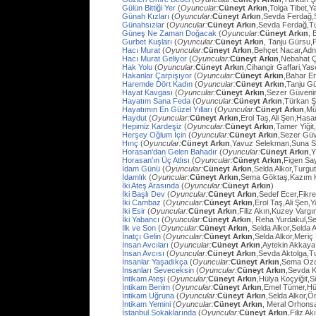
Gülün Bittiği Yer
(
Oyuncular:
Cüneyt Arkın
,Tolga Tibet,Y
Günah Kızları
(
Oyuncular:
Cüneyt Arkın
,Sevda Ferdağ,
Günahsızlar
(
Oyuncular:
Cüneyt Arkın
,Sevda Ferdağ,T
Güneş Ne Zaman Doğacak
(
Oyuncular:
Cüneyt Arkın
, 
Gurbet Kuşları
(
Oyuncular:
Cüneyt Arkın
, Tanju Gürsu,
Hacı Murat
(
Oyuncular:
Cüneyt Arkın
,Behçet Nacar,Adn
Hacı Murat Geliyor
(
Oyuncular:
Cüneyt Arkın
,Nebahat Ç
Hak Yolu
(
Oyuncular:
Cüneyt Arkın
,Cihangir Gaffari,Yas
Hakanlar Çarpışıyor
(
Oyuncular:
Cüneyt Arkın
,Bahar E
Haremde Dört Kadın
(
Oyuncular:
Cüneyt Arkın
,Tanju G
Hayat Kavgası
(
Oyuncular:
Cüneyt Arkın
,Sezer Güvenir
Hayatım Sana Feda
(
Oyuncular:
Cüneyt Arkın
,Türkan Ş
Hayatımın En Güzel Yılları
(
Oyuncular:
Cüneyt Arkın
,Mü
Haydut
(
Oyuncular:
Cüneyt Arkın
,Erol Taş,Ali Şen,Hasa
Hepimiz Kardeşiz
(
Oyuncular:
Cüneyt Arkın
,Tamer Yiğit
Herşey Oğlum İçin
(
Oyuncular:
Cüneyt Arkın
,Sezer Güv
Hınç
(
Oyuncular:
Cüneyt Arkın
,Yavuz Selekman,Suna Se
Horasan'dan Gelen Bahadır
(
Oyuncular:
Cüneyt Arkın
,
Horasan'ın Üç Atlısı
(
Oyuncular:
Cüneyt Arkın
,Figen Sa
İdam Günü
(
Oyuncular:
Cüneyt Arkın
,Selda Alkor,Turg
İdamlık
(
Oyuncular:
Cüneyt Arkın
,Sema Göktaş,Kazım K
İki Ateş Arasında
(
Oyuncular:
Cüneyt Arkın
)
İki Başlı Dev
(
Oyuncular:
Cüneyt Arkın
,Sedef Ecer,Fikr
İki Cambaz
(
Oyuncular:
Cüneyt Arkın
,Erol Taş,Ali Şen,Y
İki Esir
(
Oyuncular:
Cüneyt Arkın
,Filiz Akın,Kuzey Varg
İki Yabancı
(
Oyuncular:
Cüneyt Arkın
, Reha Yurdakul,S
İlk ve Son
(
Oyuncular:
Cüneyt Arkın
, Selda Alkor,Selda A
İnatçı Gelin
(
Oyuncular:
Cüneyt Arkın
,Selda Alkor,Meri
İnsan Avcıları
(
Oyuncular:
Cüneyt Arkın
,Aytekin Akkaya
İnsan Avcısı
(
Oyuncular:
Cüneyt Arkın
,Sevda Aktolga,T
İnsanlar Yaşadıkça
(
Oyuncular:
Cüneyt Arkın
,Sema Öz
İnsanları Seveceksin
(
Oyuncular:
Cüneyt Arkın
,Sevda 
İntikam Ateşi
(
Oyuncular:
Cüneyt Arkın
,Hülya Koçyiğit,
İntikam Benim
(
Oyuncular:
Cüneyt Arkın
,Emel Tümer,Hü
İntikam Uğruna
(
Oyuncular:
Cüneyt Arkın
,Selda Alkor,
İntikam Yemini
(
Oyuncular:
Cüneyt Arkın
, Meral Orhons
İstanbul Sokaklarında
(
Oyuncular:
Cüneyt Arkın
,Filiz A