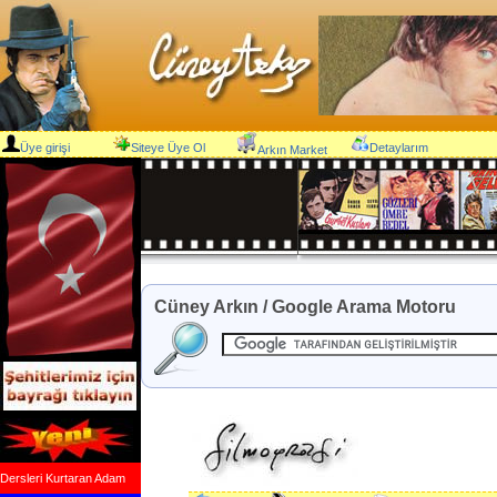
Üye girişi
Siteye Üye Ol
Detaylarım
Arkın Market
Cüney Arkın / Google Arama Motoru
Dersleri Kurtaran Adam