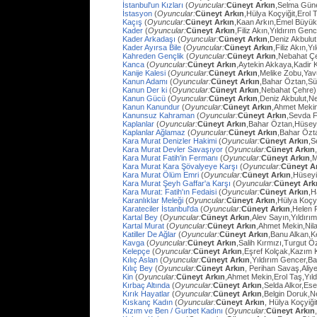
İstanbul'un Kızları
(
Oyuncular:
Cüneyt Arkın
,Selma Güne
İstasyon
(
Oyuncular:
Cüneyt Arkın
,Hülya Koçyiğit,Erol
Kaçış
(
Oyuncular:
Cüneyt Arkın
,Kaan Arkın,Emel Büyü
Kader
(
Oyuncular:
Cüneyt Arkın
,Filiz Akın,Yıldırım Gen
Kader Arkadaşı
(
Oyuncular:
Cüneyt Arkın
,Deniz Akbulut
Kader Ayırsa Bile
(
Oyuncular:
Cüneyt Arkın
,Filiz Akın,Y
Kahreden Gençlik
(
Oyuncular:
Cüneyt Arkın
,Nebahat Çe
Kanca
(
Oyuncular:
Cüneyt Arkın
,Aytekin Akkaya,Kadir 
Kanije Kalesi
(
Oyuncular:
Cüneyt Arkın
,Melike Zobu,Ya
Kanun Adamı
(
Oyuncular:
Cüneyt Arkın
,Bahar Öztan,S
Kanun Der ki
(
Oyuncular:
Cüneyt Arkın
,Nebahat Çehre)
Kanun Gücü
(
Oyuncular:
Cüneyt Arkın
,Deniz Akbulut,N
Kanun Kanundur
(
Oyuncular:
Cüneyt Arkın
,Ahmet Meki
Kanunsuz Kahraman
(
Oyuncular:
Cüneyt Arkın
,Sevda F
Kaplanlar
(
Oyuncular:
Cüneyt Arkın
,Bahar Öztan,Hüsey
Kaplanlar Ağlamaz
(
Oyuncular:
Cüneyt Arkın
,Bahar Özt
Kara Murat Denizler Hakimi
(
Oyuncular:
Cüneyt Arkın
,S
Kara Murat Devler Savaşıyor
(
Oyuncular:
Cüneyt Arkın
Kara Murat Fatih'in Fermanı
(
Oyuncular:
Cüneyt Arkın
,
Kara Murat Kara Şövalyeye Karşı
(
Oyuncular:
Cüneyt A
Kara Murat Ölüm Emri
(
Oyuncular:
Cüneyt Arkın
,Hüseyi
Kara Murat Şeyh Gaffar'a Karşı
(
Oyuncular:
Cüneyt Ark
Kara Murat: Fatih'ın Fedaisi
(
Oyuncular:
Cüneyt Arkın
,H
Karanlıklar Meleği
(
Oyuncular:
Cüneyt Arkın
,Hülya Koçy
Karateciler İstanbul'da
(
Oyuncular:
Cüneyt Arkın
,Helen 
Kartal Bey
(
Oyuncular:
Cüneyt Arkın
,Alev Sayın,Yıldırı
Kartal Murat
(
Oyuncular:
Cüneyt Arkın
,Ahmet Mekin,Nil
Katiller De Ağlar
(
Oyuncular:
Cüneyt Arkın
,Banu Alkan,K
Kavga
(
Oyuncular:
Cüneyt Arkın
,Salih Kırmızı,Turgut 
Kelepçe
(
Oyuncular:
Cüneyt Arkın
,Eşref Kolçak,Kazım 
Kılıç Aslan
(
Oyuncular:
Cüneyt Arkın
,Yıldırım Gencer,B
Kılıç Bey
(
Oyuncular:
Cüneyt Arkın
, Perihan Savaş,Aliye
Kin
(
Oyuncular:
Cüneyt Arkın
,Ahmet Mekin,Erol Taş,Yıl
Kırbaç Altında
(
Oyuncular:
Cüneyt Arkın
,Selda Alkor,Ese
Kırık Hayatlar
(
Oyuncular:
Cüneyt Arkın
,Belgin Doruk,
Kıskanç Kadın
(
Oyuncular:
Cüneyt Arkın
, Hülya Koçyiği
Kızım ve Ben / Gurbet Kadını
(
Oyuncular:
Cüneyt Arkın