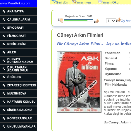
Geri dön
Yorum yaz
Yorum Oku
www.MuratArkin.com
Beğenilme Oranı:
%81
Oy Ver
Cüneyt Arkın Filmleri
Bir Cüneyt Arkın Filmi -
Aşk ve İnti
Yönetmen
:
Senarist
:
Firma
:
Yapımcı
:
Oyuncular
Cüneyt Arkın
,Hüly
Film Hakkında
Aşk ve İntikam - 4
Osman'in birde kiz k
suclanir ve tutukla
bulur. Fakat silahl
arastirmaya baslami
düserler. Ve Nejat 
kızkardeşinin belal
Bu
Cüneyt Arkın
f