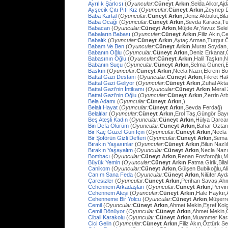
Ayrılık Şarkısı
(
Oyuncular:
Cüneyt Arkın
,Selda Alkor,Aj
Ayşecik Çıtı Pıtı Kız
(
Oyuncular:
Cüneyt Arkın
,Zeynep D
Baba Kartal
(
Oyuncular:
Cüneyt Arkın
,Deniz Akbulut,Bil
Baba Ocağı
(
Oyuncular:
Cüneyt Arkın
,Sevda Karaca,Tu
Babacan
(
Oyuncular:
Cüneyt Arkın
,Müjde Ar,Yavuz Sel
Babaların Babası
(
Oyuncular:
Cüneyt Arkın
,Filiz Akın,
Babalık
(
Oyuncular:
Cüneyt Arkın
,Aytaç Arman,Turgut 
Babam Ve Ben
(
Oyuncular:
Cüneyt Arkın
,Murat Soydan,
Babanın Oğlu
(
Oyuncular:
Cüneyt Arkın
,Deniz Erkanat,
Babasının Oğlu
(
Oyuncular:
Cüneyt Arkın
,Halil Taşkın,
Babanın Suçu
(
Oyuncular:
Cüneyt Arkın
,Selma Güneri,E
Baskın
(
Oyuncular:
Cüneyt Arkın
,Necla Nazır,Ekrem Bo
Battal Gazi Destanı
(
Oyuncular:
Cüneyt Arkın
,Fikret H
Battal Gazi Geliyor
(
Oyuncular:
Cüneyt Arkın
,Zuhal Akt
Battal Gazi'nin İntikamı
(
Oyuncular:
Cüneyt Arkın
,Meral 
Battal Gazi'nin Oğlu
(
Oyuncular:
Cüneyt Arkın
,Zerrin Arb
Bela Adamı
(
Oyuncular:
Cüneyt Arkın
,)
Belalı Hayat
(
Oyuncular:
Cüneyt Arkın
,Sevda Ferdağ)
Belalılar
(
Oyuncular:
Cüneyt Arkın
,Erol Taş,Güngör Bay
Beş Ateşli Kadın
(
Oyuncular:
Cüneyt Arkın
,Hülya Darca
Bin Defa Ölürüm
(
Oyuncular:
Cüneyt Arkın
,Bahar Öztan
Bir Kaç Güzel Gün İçin
(
Oyuncular:
Cüneyt Arkın
,Necla
Bir Şoförün Gizli Defteri
(
Oyuncular:
Cüneyt Arkın
,Sema
Bırakın Yaşasınlar
(
Oyuncular:
Cüneyt Arkın
,Bilun Nazl
Bırakın Yaşayalım
(
Oyuncular:
Cüneyt Arkın
,Necla Nazı
Bombacı
(
Oyuncular:
Cüneyt Arkın
,Renan Fosforoğlu,M
Büyük Yemin
(
Oyuncular:
Cüneyt Arkın
,Fatma Girik,Bilal
Canikom
(
Oyuncular:
Cüneyt Arkın
,Gülşen Bubikoğlu,Al
Canım Sana Feda
(
Oyuncular:
Cüneyt Arkın
,Nilüfer Ay
Çaresizler
(
Oyuncular:
Cüneyt Arkın
,Perihan Savaş,Ahme
Cehennem Arkadaşları
(
Oyuncular:
Cüneyt Arkın
,Pervi
Cehennem Ateşi
(
Oyuncular:
Cüneyt Arkın
,Hale Haykır
Cehenneme Bir Yolcu
(
Oyuncular:
Cüneyt Arkın
,Müşerre
Cemil
(
Oyuncular:
Cüneyt Arkın
,Ahmet Mekin,Eşref Kolç
Cemil Dönüyor
(
Oyuncular:
Cüneyt Arkın
,Ahmet Mekin,
Cibali Karakolu
(
Oyuncular:
Cüneyt Arkın
,Muammer Kara
Cici Gelin
(
Oyuncular:
Cüneyt Arkın
,Filiz Akın,Öztürk S