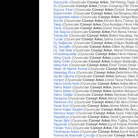
Soysuzlar
(
Oyuncular:
Cüneyt Arkın
, Elif Pektaş,Tanju
Su
(
Oyuncular:
Cüneyt Arkın
,Orhan Günşiray,Filiz Özt
Suçsuz Firari
(
Oyuncular:
Cüneyt Arkın
,Öztürk Serengil
Süpermenler
(
Oyuncular:
Cüneyt Arkın
,Sal Borgese,Ni
Sürgündeki Adam
(
Oyuncular:
Cüneyt Arkın
,Songül Bey
Sürtük
(
Oyuncular:
Cüneyt Arkın
,Ekrem Bora,Türkan Ş
Takip
(
Oyuncular:
Cüneyt Arkın
,Oya Aydoğan,Fikret Ha
Tanık
(
Oyuncular:
Cüneyt Arkın
,Gönül Yazar,Reha Yep
Tek Başına
(
Oyuncular:
Cüneyt Arkın
,Puri Banai,Yılma
Tokatçılar
(
Oyuncular:
Cüneyt Arkın
,Bülent Kayabaş,Ya
Tuzak
(
Oyuncular:
Cüneyt Arkın
,Selma Güneri,Hulusi Ke
Üç Kağıtçılar
(
Oyuncular:
Cüneyt Arkın
,Gülşen Bubikoğ
Üç Sevgilim
(
Oyuncular:
Cüneyt Arkın
,Dilber Ay,Müge Gü
Üç Tatlı Bela
(
Oyuncular:
Cüneyt Arkın
, Meral Orhonsay
Unutulmayanlar
(
Oyuncular:
Cüneyt Arkın
,Fikret Hakan
Vahşi Çiçek
(
Oyuncular:
Cüneyt Arkın
,Leyla Kenter,Yıl
Vahşi Gelin
(
Oyuncular:
Cüneyt Arkın
,Gülşen Bubikoğlu
Vahşi Kan
(
Oyuncular:
Cüneyt Arkın
,Emel Tümer,Oktar
Vatan Ve Namık Kemal
(
Oyuncular:
Cüneyt Arkın
,Fatma 
Vatandaş Rıza
(
Oyuncular:
Cüneyt Arkın
,Betül Arkın,M
Vazife Uğruna
(
Oyuncular:
Cüneyt Arkın
,Şehnaz Dilan,Sa
Vurgun
(
Oyuncular:
Cüneyt Arkın
,Gönül Yazar,Hulusi K
Yakut Gözlü Kedi
(
Oyuncular:
Cüneyt Arkın
,Selda Alkor
Yalnız Adam
(
Oyuncular:
Cüneyt Arkın
,Semra Özdamar,
Yalnız Adam
(
Oyuncular:
Cüneyt Arkın
,Aytekin Akkaya,
Yalnız Değiliz
(
Oyuncular:
Cüneyt Arkın
,Neriman Köksal
Yanaşma
(
Oyuncular:
Cüneyt Arkın
,Meral Zeren,Turgut
Yankesici Kız
(
Oyuncular:
Cüneyt Arkın
,Filiz Akın,Orhan
Yaralı Kurt
(
Oyuncular:
Cüneyt Arkın
,Ahmet Mekin,Şükr
Yarım Kalan Saadet
(
Oyuncular:
Cüneyt Arkın
,Filiz Akı
Yarınsız Adam
(
Oyuncular:
Cüneyt Arkın
,Suna Yıldızoğl
Yaşadıkça
(
Oyuncular:
Cüneyt Arkın
,Serpil Çakmaklı,Sa
Yasak İlişki
(
Oyuncular:
Cüneyt Arkın
,Ahu Tuğba,Turgu
Yaşamak
(
Oyuncular:
Cüneyt Arkın
,Eşref Kolçak,Pembe
Yıkılan Yuva
(
Oyuncular:
Cüneyt Arkın
,Filiz Akın,Süley
Yıkılmayan Adam
(
Oyuncular:
Cüneyt Arkın
,Eşref Kolç
Yumurcak Köprüaltı Çocuğu
(
Oyuncular:
Cüneyt Arkın
,