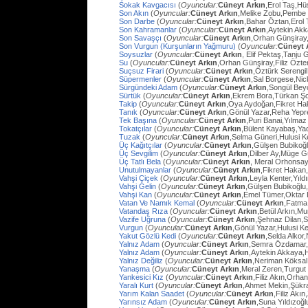
Sokak Kavgacısı
(
Oyuncular:
Cüneyt Arkın
,Erol Taş,H
Son Akın
(
Oyuncular:
Cüneyt Arkın
,Melike Zobu,Pembe 
Son Darbe
(
Oyuncular:
Cüneyt Arkın
,Bahar Öztan,Erol 
Son Kahramanlar
(
Oyuncular:
Cüneyt Arkın
,Aytekin Ak
Son Savaşçı
(
Oyuncular:
Cüneyt Arkın
,Orhan Günşiray
Son Vurgun (Kurşunların Yağmuru)
(
Oyuncular:
Cüneyt 
Soysuzlar
(
Oyuncular:
Cüneyt Arkın
, Elif Pektaş,Tanju
Su
(
Oyuncular:
Cüneyt Arkın
,Orhan Günşiray,Filiz Özt
Suçsuz Firari
(
Oyuncular:
Cüneyt Arkın
,Öztürk Serengil
Süpermenler
(
Oyuncular:
Cüneyt Arkın
,Sal Borgese,Ni
Sürgündeki Adam
(
Oyuncular:
Cüneyt Arkın
,Songül Bey
Sürtük
(
Oyuncular:
Cüneyt Arkın
,Ekrem Bora,Türkan Ş
Takip
(
Oyuncular:
Cüneyt Arkın
,Oya Aydoğan,Fikret Ha
Tanık
(
Oyuncular:
Cüneyt Arkın
,Gönül Yazar,Reha Yep
Tek Başına
(
Oyuncular:
Cüneyt Arkın
,Puri Banai,Yılma
Tokatçılar
(
Oyuncular:
Cüneyt Arkın
,Bülent Kayabaş,Ya
Tuzak
(
Oyuncular:
Cüneyt Arkın
,Selma Güneri,Hulusi Ke
Üç Kağıtçılar
(
Oyuncular:
Cüneyt Arkın
,Gülşen Bubikoğ
Üç Sevgilim
(
Oyuncular:
Cüneyt Arkın
,Dilber Ay,Müge Gü
Üç Tatlı Bela
(
Oyuncular:
Cüneyt Arkın
, Meral Orhonsay
Unutulmayanlar
(
Oyuncular:
Cüneyt Arkın
,Fikret Hakan
Vahşi Çiçek
(
Oyuncular:
Cüneyt Arkın
,Leyla Kenter,Yıl
Vahşi Gelin
(
Oyuncular:
Cüneyt Arkın
,Gülşen Bubikoğlu
Vahşi Kan
(
Oyuncular:
Cüneyt Arkın
,Emel Tümer,Oktar
Vatan Ve Namık Kemal
(
Oyuncular:
Cüneyt Arkın
,Fatma 
Vatandaş Rıza
(
Oyuncular:
Cüneyt Arkın
,Betül Arkın,M
Vazife Uğruna
(
Oyuncular:
Cüneyt Arkın
,Şehnaz Dilan,Sa
Vurgun
(
Oyuncular:
Cüneyt Arkın
,Gönül Yazar,Hulusi K
Yakut Gözlü Kedi
(
Oyuncular:
Cüneyt Arkın
,Selda Alkor
Yalnız Adam
(
Oyuncular:
Cüneyt Arkın
,Semra Özdamar,
Yalnız Adam
(
Oyuncular:
Cüneyt Arkın
,Aytekin Akkaya,
Yalnız Değiliz
(
Oyuncular:
Cüneyt Arkın
,Neriman Köksal
Yanaşma
(
Oyuncular:
Cüneyt Arkın
,Meral Zeren,Turgut
Yankesici Kız
(
Oyuncular:
Cüneyt Arkın
,Filiz Akın,Orhan
Yaralı Kurt
(
Oyuncular:
Cüneyt Arkın
,Ahmet Mekin,Şükr
Yarım Kalan Saadet
(
Oyuncular:
Cüneyt Arkın
,Filiz Akı
Yarınsız Adam
(
Oyuncular:
Cüneyt Arkın
,Suna Yıldızoğl