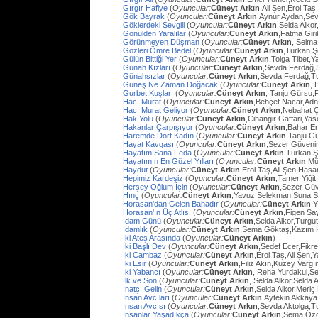
Gırgır Hafiye
(
Oyuncular:
Cüneyt Arkın
,Ali Şen,Erol Taş
Gök Bayrak
(
Oyuncular:
Cüneyt Arkın
,Aynur Aydan,Sev
Göklerdeki Sevgili
(
Oyuncular:
Cüneyt Arkın
,Selda Alko
Gönülden Yaralılar
(
Oyuncular:
Cüneyt Arkın
,Fatma Gir
Görünmeyen Düşman
(
Oyuncular:
Cüneyt Arkın
, Selma
Gözleri Ömre Bedel
(
Oyuncular:
Cüneyt Arkın
,Türkan Ş
Gülün Bittiği Yer
(
Oyuncular:
Cüneyt Arkın
,Tolga Tibet,Y
Günah Kızları
(
Oyuncular:
Cüneyt Arkın
,Sevda Ferdağ,
Günahsızlar
(
Oyuncular:
Cüneyt Arkın
,Sevda Ferdağ,T
Güneş Ne Zaman Doğacak
(
Oyuncular:
Cüneyt Arkın
, 
Gurbet Kuşları
(
Oyuncular:
Cüneyt Arkın
, Tanju Gürsu,
Hacı Murat
(
Oyuncular:
Cüneyt Arkın
,Behçet Nacar,Adn
Hacı Murat Geliyor
(
Oyuncular:
Cüneyt Arkın
,Nebahat Ç
Hak Yolu
(
Oyuncular:
Cüneyt Arkın
,Cihangir Gaffari,Yas
Hakanlar Çarpışıyor
(
Oyuncular:
Cüneyt Arkın
,Bahar E
Haremde Dört Kadın
(
Oyuncular:
Cüneyt Arkın
,Tanju G
Hayat Kavgası
(
Oyuncular:
Cüneyt Arkın
,Sezer Güvenir
Hayatım Sana Feda
(
Oyuncular:
Cüneyt Arkın
,Türkan Ş
Hayatımın En Güzel Yılları
(
Oyuncular:
Cüneyt Arkın
,Mü
Haydut
(
Oyuncular:
Cüneyt Arkın
,Erol Taş,Ali Şen,Hasa
Hepimiz Kardeşiz
(
Oyuncular:
Cüneyt Arkın
,Tamer Yiğit
Herşey Oğlum İçin
(
Oyuncular:
Cüneyt Arkın
,Sezer Güv
Hınç
(
Oyuncular:
Cüneyt Arkın
,Yavuz Selekman,Suna Se
Horasan'dan Gelen Bahadır
(
Oyuncular:
Cüneyt Arkın
,
Horasan'ın Üç Atlısı
(
Oyuncular:
Cüneyt Arkın
,Figen Sa
İdam Günü
(
Oyuncular:
Cüneyt Arkın
,Selda Alkor,Turg
İdamlık
(
Oyuncular:
Cüneyt Arkın
,Sema Göktaş,Kazım K
İki Ateş Arasında
(
Oyuncular:
Cüneyt Arkın
)
İki Başlı Dev
(
Oyuncular:
Cüneyt Arkın
,Sedef Ecer,Fikr
İki Cambaz
(
Oyuncular:
Cüneyt Arkın
,Erol Taş,Ali Şen,Y
İki Esir
(
Oyuncular:
Cüneyt Arkın
,Filiz Akın,Kuzey Varg
İki Yabancı
(
Oyuncular:
Cüneyt Arkın
, Reha Yurdakul,S
İlk ve Son
(
Oyuncular:
Cüneyt Arkın
, Selda Alkor,Selda A
İnatçı Gelin
(
Oyuncular:
Cüneyt Arkın
,Selda Alkor,Meri
İnsan Avcıları
(
Oyuncular:
Cüneyt Arkın
,Aytekin Akkaya
İnsan Avcısı
(
Oyuncular:
Cüneyt Arkın
,Sevda Aktolga,T
İnsanlar Yaşadıkça
(
Oyuncular:
Cüneyt Arkın
,Sema Öz