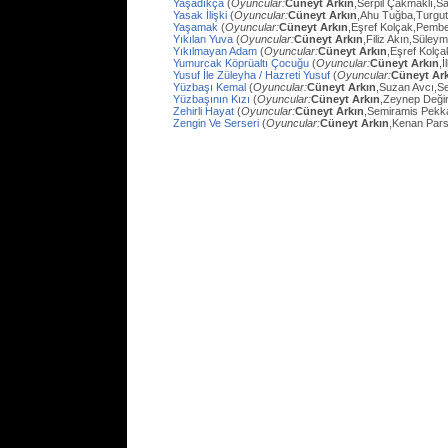
Yaşadıkça
(
Oyuncular:
Cüneyt Arkın
,Serpil Çakmaklı,Sa
Yasak İlişki
(
Oyuncular:
Cüneyt Arkın
,Ahu Tuğba,Turgu
Yaşamak
(
Oyuncular:
Cüneyt Arkın
,Eşref Kolçak,Pembe
Yıkılan Yuva
(
Oyuncular:
Cüneyt Arkın
,Filiz Akın,Süley
Yıkılmayan Adam
(
Oyuncular:
Cüneyt Arkın
,Eşref Kolç
Yumurcak Köprüaltı Çocuğu
(
Oyuncular:
Cüneyt Arkın
,
Yusuf İle Züleyha / Hazreti Yusuf
(
Oyuncular:
Cüneyt Ar
Yüzbaşı Kemal
(
Oyuncular:
Cüneyt Arkın
,Suzan Avcı,Se
Yüzbaşının Kızı
(
Oyuncular:
Cüneyt Arkın
,Zeynep Değir
Zehirli Hayat
(
Oyuncular:
Cüneyt Arkın
,Semiramis Pekk
Zengin Ve Serseri
(
Oyuncular:
Cüneyt Arkın
,Kenan Pars