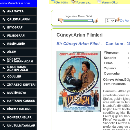
Geri dön
Yorum yaz
Yorum Oku
www.MuratArkin.com
Beğenilme Oranı:
%84
Oy Ver
Cüneyt Arkın Filmleri
Bir Cüneyt Arkın Filmi -
Canikom
-
1
Yönetmen
:
Senarist
:
Firma
:
Yapımcı
:
Oyuncular
Cüneyt Arkın
,Gül
Film Hakkında
Canikom - 400 e y
şirketinde genel müd
Şile’de, çekim için
arasında sıcak bir i
İstanbul’a döndüğünd
başlar. Fikret telef
sevdiğini açıklar. Ba
Fikret iş gezisi bah
Fikret’i vuracağını
Saadet’e Fikret’in 
telefonda genç ve ya