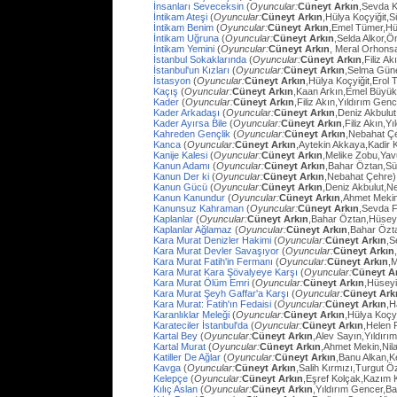
İnsanları Seveceksin
(
Oyuncular:
Cüneyt Arkın
,Sevda 
İntikam Ateşi
(
Oyuncular:
Cüneyt Arkın
,Hülya Koçyiğit,
İntikam Benim
(
Oyuncular:
Cüneyt Arkın
,Emel Tümer,Hü
İntikam Uğruna
(
Oyuncular:
Cüneyt Arkın
,Selda Alkor,
İntikam Yemini
(
Oyuncular:
Cüneyt Arkın
, Meral Orhons
İstanbul Sokaklarında
(
Oyuncular:
Cüneyt Arkın
,Filiz A
İstanbul'un Kızları
(
Oyuncular:
Cüneyt Arkın
,Selma Güne
İstasyon
(
Oyuncular:
Cüneyt Arkın
,Hülya Koçyiğit,Erol
Kaçış
(
Oyuncular:
Cüneyt Arkın
,Kaan Arkın,Emel Büyü
Kader
(
Oyuncular:
Cüneyt Arkın
,Filiz Akın,Yıldırım Gen
Kader Arkadaşı
(
Oyuncular:
Cüneyt Arkın
,Deniz Akbulut
Kader Ayırsa Bile
(
Oyuncular:
Cüneyt Arkın
,Filiz Akın,Y
Kahreden Gençlik
(
Oyuncular:
Cüneyt Arkın
,Nebahat Çe
Kanca
(
Oyuncular:
Cüneyt Arkın
,Aytekin Akkaya,Kadir 
Kanije Kalesi
(
Oyuncular:
Cüneyt Arkın
,Melike Zobu,Ya
Kanun Adamı
(
Oyuncular:
Cüneyt Arkın
,Bahar Öztan,S
Kanun Der ki
(
Oyuncular:
Cüneyt Arkın
,Nebahat Çehre)
Kanun Gücü
(
Oyuncular:
Cüneyt Arkın
,Deniz Akbulut,N
Kanun Kanundur
(
Oyuncular:
Cüneyt Arkın
,Ahmet Meki
Kanunsuz Kahraman
(
Oyuncular:
Cüneyt Arkın
,Sevda F
Kaplanlar
(
Oyuncular:
Cüneyt Arkın
,Bahar Öztan,Hüsey
Kaplanlar Ağlamaz
(
Oyuncular:
Cüneyt Arkın
,Bahar Özt
Kara Murat Denizler Hakimi
(
Oyuncular:
Cüneyt Arkın
,S
Kara Murat Devler Savaşıyor
(
Oyuncular:
Cüneyt Arkın
Kara Murat Fatih'in Fermanı
(
Oyuncular:
Cüneyt Arkın
,
Kara Murat Kara Şövalyeye Karşı
(
Oyuncular:
Cüneyt A
Kara Murat Ölüm Emri
(
Oyuncular:
Cüneyt Arkın
,Hüseyi
Kara Murat Şeyh Gaffar'a Karşı
(
Oyuncular:
Cüneyt Ark
Kara Murat: Fatih'ın Fedaisi
(
Oyuncular:
Cüneyt Arkın
,H
Karanlıklar Meleği
(
Oyuncular:
Cüneyt Arkın
,Hülya Koçy
Karateciler İstanbul'da
(
Oyuncular:
Cüneyt Arkın
,Helen 
Kartal Bey
(
Oyuncular:
Cüneyt Arkın
,Alev Sayın,Yıldırı
Kartal Murat
(
Oyuncular:
Cüneyt Arkın
,Ahmet Mekin,Nil
Katiller De Ağlar
(
Oyuncular:
Cüneyt Arkın
,Banu Alkan,K
Kavga
(
Oyuncular:
Cüneyt Arkın
,Salih Kırmızı,Turgut 
Kelepçe
(
Oyuncular:
Cüneyt Arkın
,Eşref Kolçak,Kazım 
Kılıç Aslan
(
Oyuncular:
Cüneyt Arkın
,Yıldırım Gencer,B