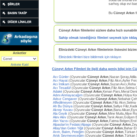
solda da onunla evle
sarhoş olup evi ba
Bu
Cüneyt Arkın
f
Cüneyt Arkın filmlerini sizlere daha hızlı sunabil
Sahip olmak istediğiniz filmleri seçmek için tıkla
Elinizdeki Cüneyt Arkın filmlerinin listesini biziml
Anketler
Elinizdeki filmleri bize bildirmek için tıklayın
Ankete Katıl
Cüneyt Arkın Filmleri ile ilgili daha geniş bilgi için C
Acı Günler
(
Oyuncular:
Cüneyt Arkın
,Nazan Şoray,Atilla
Acı Hayat
(
Oyuncular:
Cüneyt Arkın
,Filiz Akın,Ayfer Fe
Acı İntikam
(
Oyuncular:
Cüneyt Arkın
,Suzan Avcı,Reha
Acı Tesadüf
(
Oyuncular:
Cüneyt Arkın
,Filiz Akın,Selma 
Adalet
(
Oyuncular:
Cüneyt Arkın
,Kenan Pars,Meral Den
Adını Anmayacağım
(
Oyuncular:
Cüneyt Arkın
,Hülya Ko
Adsız Cengaver
(
Oyuncular:
Cüneyt Arkın
,Nebahat Çeh
Affedilmeyen
(
Oyuncular:
Cüneyt Arkın
,Filiz Akın,Selm
Ah Bu Dünya
(
Oyuncular:
Cüneyt Arkın
,Safiye Filiz,Ka
Akrep Yuvası
(
Oyuncular:
Cüneyt Arkın
,Banu Alkan,Eşr
Ala Geyik
(
Oyuncular:
Cüneyt Arkın
,Mine Mutlu,Aliye Ro
Alev Alev
(
Oyuncular:
Cüneyt Arkın
,Tarık Akan,Gülşen 
Alın Yazısı
(
Oyuncular:
Cüneyt Arkın
,Fatma Belgen,Erol
Alpaslan'ın Fedaisi Alpago
(
Oyuncular:
Cüneyt Arkın
,Ze
Altay'dan Gelen Yiğit
(
Oyuncular:
Cüneyt Arkın
,Bahar E
Arım, Balım, Peteğim
(
Oyuncular:
Cüneyt Arkın
,Türkan 
Artık Sevmeyeceğim
(
Oyuncular:
Cüneyt Arkın
,Türkan 