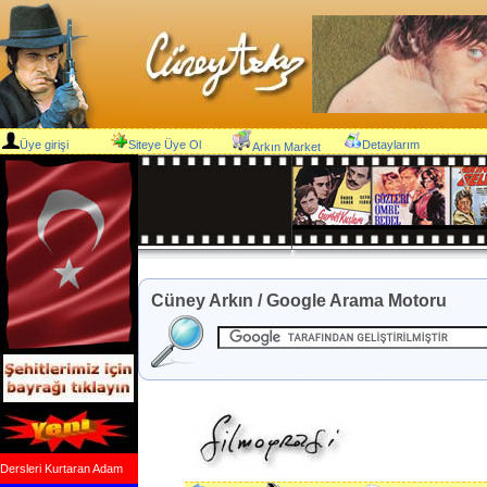
Üye girişi
Siteye Üye Ol
Detaylarım
Arkın Market
Cüney Arkın / Google Arama Motoru
Dersleri Kurtaran Adam