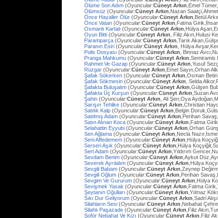
Ölüme Son Adım
(
Oyuncular:
Cüneyt Arkın
,Emel Tümer,
Ölümsüz
(
Oyuncular:
Cüneyt Arkın
,Nazan Saatçi,Ahmet
Önce Hayaller Ölür
(
Oyuncular:
Cüneyt Arkın
,Betül Ark
Önce Vatan
(
Oyuncular:
Cüneyt Arkın
,Fatma Girik,İhs
Osmanlı Kartalı
(
Oyuncular:
Cüneyt Arkın
,Hülya Aşan,E
Oyun Bitti
(
Oyuncular:
Cüneyt Arkın
, Filiz Akın,Hulusi
Paramparça
(
Oyuncular:
Cüneyt Arkın
,Tarık Akan,Gülş
Paranın Esiri
(
Oyuncular:
Cüneyt Arkın
, Hülya Avşar,Ke
Polis Dosyası
(
Oyuncular:
Cüneyt Arkın
, Binnaz Avcı,Nu
Pranga Mahkumu
(
Oyuncular:
Cüneyt Arkın
,Semiramis
Rahmet Ve Gazap
(
Oyuncular:
Cüneyt Arkın
,Yusuf Sezg
Rüzgar
(
Oyuncular:
Cüneyt Arkın
,Emel Sayın,Orhan Al
Şafak Sökerken
(
Oyuncular:
Cüneyt Arkın
,Osman Betin
Şafak Sökmesin
(
Oyuncular:
Cüneyt Arkın
, Selda Alkor
Şafakta Buluşalım
(
Oyuncular:
Cüneyt Arkın
,Gülşen Bub
Şafakta Üç Kurşun
(
Oyuncular:
Cüneyt Arkın
,Suzan Avc
Şahin
(
Oyuncular:
Cüneyt Arkın
, Ali Şen,Oya Aydoğan,
Sarışın Tehlike
(
Oyuncular:
Cüneyt Arkın
,Christian Hay
Satılık Kalp
(
Oyuncular:
Cüneyt Arkın
,Belgin Doruk,Gül
Satılmış Adam
(
Oyuncular:
Cüneyt Arkın
,Perihan Savaş
Satın Alınan Koca
(
Oyuncular:
Cüneyt Arkın
,Fatma Giri
Selahattin Eyyubi
(
Oyuncular:
Cüneyt Arkın
,Orhan Günşi
Sen Ağlama
(
Oyuncular:
Cüneyt Arkın
,Necla Nazır,İsm
Seni Affedemem
(
Oyuncular:
Cüneyt Arkın
,Hülya Koçyiği
Serseri Aşık
(
Oyuncular:
Cüneyt Arkın
,Hülya Koçyiğit,Sa
Sert Adam
(
Oyuncular:
Cüneyt Arkın
,Yıldırım Gencer,N
Sevdam Benim
(
Oyuncular:
Cüneyt Arkın
,Aykut Düz,Ay
Severek Ayrılalım
(
Oyuncular:
Cüneyt Arkın
,Hülya Koçyi
Sevgili Babam
(
Oyuncular:
Cüneyt Arkın
,Zeynep Değirm
Sevgili Oğlum
(
Oyuncular:
Cüneyt Arkın
,Perihan Savaş,
Sevgim Ve Gururum
(
Oyuncular:
Cüneyt Arkın
,Hülya Ko
Sevişmek Yasak
(
Oyuncular:
Cüneyt Arkın
,Fatma Girik
Şeytanın Oğulları
(
Oyuncular:
Cüneyt Arkın
,Yılmaz Köks
Sıkı Dur Geliyorum
(
Oyuncular:
Cüneyt Arkın
,Sadri Alış
Silahların Sesi
(
Oyuncular:
Cüneyt Arkın
,Nebahat Çehre
Silahlı Paşazade
(
Oyuncular:
Cüneyt Arkın
,Filiz Akın,
Şoför Nebahat Ve Kızı
(
Oyuncular:
Cüneyt Arkın
,Filiz 