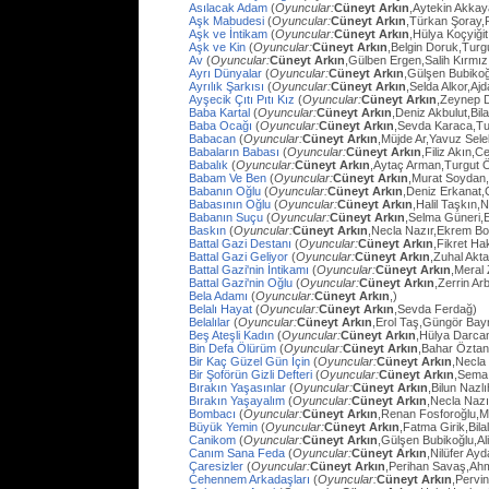
Asılacak Adam
(
Oyuncular:
Cüneyt Arkın
,Aytekin Akkay
Aşk Mabudesi
(
Oyuncular:
Cüneyt Arkın
,Türkan Şoray,
Aşk ve İntikam
(
Oyuncular:
Cüneyt Arkın
,Hülya Koçyiğit
Aşk ve Kin
(
Oyuncular:
Cüneyt Arkın
,Belgin Doruk,Turg
Av
(
Oyuncular:
Cüneyt Arkın
,Gülben Ergen,Salih Kırmı
Ayrı Dünyalar
(
Oyuncular:
Cüneyt Arkın
,Gülşen Bubiko
Ayrılık Şarkısı
(
Oyuncular:
Cüneyt Arkın
,Selda Alkor,Aj
Ayşecik Çıtı Pıtı Kız
(
Oyuncular:
Cüneyt Arkın
,Zeynep D
Baba Kartal
(
Oyuncular:
Cüneyt Arkın
,Deniz Akbulut,Bil
Baba Ocağı
(
Oyuncular:
Cüneyt Arkın
,Sevda Karaca,Tu
Babacan
(
Oyuncular:
Cüneyt Arkın
,Müjde Ar,Yavuz Sel
Babaların Babası
(
Oyuncular:
Cüneyt Arkın
,Filiz Akın,
Babalık
(
Oyuncular:
Cüneyt Arkın
,Aytaç Arman,Turgut 
Babam Ve Ben
(
Oyuncular:
Cüneyt Arkın
,Murat Soydan,
Babanın Oğlu
(
Oyuncular:
Cüneyt Arkın
,Deniz Erkanat,
Babasının Oğlu
(
Oyuncular:
Cüneyt Arkın
,Halil Taşkın,
Babanın Suçu
(
Oyuncular:
Cüneyt Arkın
,Selma Güneri,E
Baskın
(
Oyuncular:
Cüneyt Arkın
,Necla Nazır,Ekrem Bo
Battal Gazi Destanı
(
Oyuncular:
Cüneyt Arkın
,Fikret H
Battal Gazi Geliyor
(
Oyuncular:
Cüneyt Arkın
,Zuhal Akt
Battal Gazi'nin İntikamı
(
Oyuncular:
Cüneyt Arkın
,Meral 
Battal Gazi'nin Oğlu
(
Oyuncular:
Cüneyt Arkın
,Zerrin Arb
Bela Adamı
(
Oyuncular:
Cüneyt Arkın
,)
Belalı Hayat
(
Oyuncular:
Cüneyt Arkın
,Sevda Ferdağ)
Belalılar
(
Oyuncular:
Cüneyt Arkın
,Erol Taş,Güngör Bay
Beş Ateşli Kadın
(
Oyuncular:
Cüneyt Arkın
,Hülya Darca
Bin Defa Ölürüm
(
Oyuncular:
Cüneyt Arkın
,Bahar Öztan
Bir Kaç Güzel Gün İçin
(
Oyuncular:
Cüneyt Arkın
,Necla
Bir Şoförün Gizli Defteri
(
Oyuncular:
Cüneyt Arkın
,Sema
Bırakın Yaşasınlar
(
Oyuncular:
Cüneyt Arkın
,Bilun Nazl
Bırakın Yaşayalım
(
Oyuncular:
Cüneyt Arkın
,Necla Nazı
Bombacı
(
Oyuncular:
Cüneyt Arkın
,Renan Fosforoğlu,M
Büyük Yemin
(
Oyuncular:
Cüneyt Arkın
,Fatma Girik,Bilal
Canikom
(
Oyuncular:
Cüneyt Arkın
,Gülşen Bubikoğlu,Al
Canım Sana Feda
(
Oyuncular:
Cüneyt Arkın
,Nilüfer Ay
Çaresizler
(
Oyuncular:
Cüneyt Arkın
,Perihan Savaş,Ahme
Cehennem Arkadaşları
(
Oyuncular:
Cüneyt Arkın
,Pervi