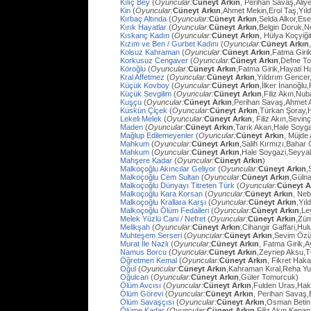
Kılıç Bey
(
Oyuncular:
Cüneyt Arkın
, Perihan Savaş,Aliye
Kin
(
Oyuncular:
Cüneyt Arkın
,Ahmet Mekin,Erol Taş,Yıl
Kırbaç Altında
(
Oyuncular:
Cüneyt Arkın
,Selda Alkor,Ese
Kırık Hayatlar
(
Oyuncular:
Cüneyt Arkın
,Belgin Doruk,
Kıskanç Kadın
(
Oyuncular:
Cüneyt Arkın
, Hülya Koçyiği
Kızım ve Ben / Gurbet Kadını
(
Oyuncular:
Cüneyt Arkın
Kolsuz Kahraman
(
Oyuncular:
Cüneyt Arkın
,Fatma Giri
Korkusuz Cengaver
(
Oyuncular:
Cüneyt Arkın
,Defne To
Köroğlu
(
Oyuncular:
Cüneyt Arkın
,Fatma Girik,Hayati 
Kral Affetmez
(
Oyuncular:
Cüneyt Arkın
,Yıldırım Gencer
Küçük Kovboy
(
Oyuncular:
Cüneyt Arkın
,İlker İnanoğlu,
Küçük Sevgilim
(
Oyuncular:
Cüneyt Arkın
,Filiz Akın,Nu
Kuşçu
(
Oyuncular:
Cüneyt Arkın
,Perihan Savaş,Ahmet
Küskün Çiçek
(
Oyuncular:
Cüneyt Arkın
,Türkan Şoray,
Lekeli Melek
(
Oyuncular:
Cüneyt Arkın
, Filiz Akın,Sevi
Maden
(
Oyuncular:
Cüneyt Arkın
,Tarık Akan,Hale Soyg
Mağlup Edilemeyenler
(
Oyuncular:
Cüneyt Arkın
, Müjde 
Mahkum
(
Oyuncular:
Cüneyt Arkın
,Salih Kırmızı,Bahar
Mahkum
(
Oyuncular:
Cüneyt Arkın
,Hale Soygazi,Seyyal
Mahşere Kadar
(
Oyuncular:
Cüneyt Arkın
)
Malkoçoğlu Akıncılar Geliyor
(
Oyuncular:
Cüneyt Arkın
,
Malkoçoğlu Cem Sultan
(
Oyuncular:
Cüneyt Arkın
,Gülna
Malkoçoğlu Dünyayı Titreten Türk
(
Oyuncular:
Cüneyt A
Malkoçoğlu Kara Korsan
(
Oyuncular:
Cüneyt Arkın
, Ne
Malkoçoğlu Krallara Karşı
(
Oyuncular:
Cüneyt Arkın
,Yıl
Malkoçoğlu Ölüm Fedaileri
(
Oyuncular:
Cüneyt Arkın
,Le
Melek Yüzlü Cani / Nefret
(
Oyuncular:
Cüneyt Arkın
,Züm
Melikşah
(
Oyuncular:
Cüneyt Arkın
,Cihangir Gaffari,H
Muhteşem Serseri
(
Oyuncular:
Cüneyt Arkın
,Sevim Özü
Murat İle Nazlı
(
Oyuncular:
Cüneyt Arkın
, Fatma Girik,
Namus Borcu
(
Oyuncular:
Cüneyt Arkın
,Zeynep Aksu,T
Öğretmen Kemal
(
Oyuncular:
Cüneyt Arkın
, Fikret Hak
Oğul
(
Oyuncular:
Cüneyt Arkın
,Kahraman Kıral,Reha Yu
Oğulcan
(
Oyuncular:
Cüneyt Arkın
,Güler Tomurcuk)
Ölüm Avcısı
(
Oyuncular:
Cüneyt Arkın
,Fulden Uras,Hak
Ölüm Görevi
(
Oyuncular:
Cüneyt Arkın
, Perihan Savaş,
Ölüm Savaşçısı
(
Oyuncular:
Cüneyt Arkın
,Osman Betin
Ölüme Kadar
(
Oyuncular:
Cüneyt Arkın
,Filiz Akın,Kena