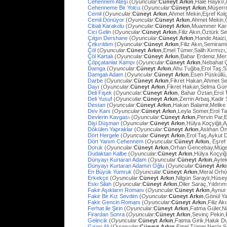
Cehennem Ateşi
(
Oyuncular:
Cüneyt Arkın
,Hale Haykır
Cehenneme Bir Yolcu
(
Oyuncular:
Cüneyt Arkın
,Müşerre
Cemil
(
Oyuncular:
Cüneyt Arkın
,Ahmet Mekin,Eşref Kolç
Cemil Dönüyor
(
Oyuncular:
Cüneyt Arkın
,Ahmet Mekin,
Cibali Karakolu
(
Oyuncular:
Cüneyt Arkın
,Muammer Kara
Cici Gelin
(
Oyuncular:
Cüneyt Arkın
,Filiz Akın,Öztürk S
Çılgın Dershane
(
Oyuncular:
Cüneyt Arkın
,Hande Ataizi
Çıtkırıldım
(
Oyuncular:
Cüneyt Arkın
,Filiz Akın,Semira
Çöl
(
Oyuncular:
Cüneyt Arkın
,Emel Tümer,Salih Kırmızı
Çöl Kartalı
(
Oyuncular:
Cüneyt Arkın
,Bahar Erdeniz,Mer
Çöpçatanlar Kampı
(
Oyuncular:
Cüneyt Arkın
,Nebahat Ç
Damga
(
Oyuncular:
Cüneyt Arkın
,Ahu Tuğba,Erol Taş,
Damgalı Adam
(
Oyuncular:
Cüneyt Arkın
,Esen Püsküllü
Darbe
(
Oyuncular:
Cüneyt Arkın
,Fikret Hakan,Ahmet Se
Dayı
(
Oyuncular:
Cüneyt Arkın
,Fikret Hakan,Selma Gün
Deli Fişek
(
Oyuncular:
Cüneyt Arkın
, Bahar Öztan,Erol 
Deli Yusuf
(
Oyuncular:
Cüneyt Arkın
,Zerrin Arbaş,Kadir
Destan
(
Oyuncular:
Cüneyt Arkın
,Hakan Balamir,Melike
Dev Kanı
(
Oyuncular:
Cüneyt Arkın
,Leyla Somer,Erol Ta
Devlerin Kavgası
(
Oyuncular:
Cüneyt Arkın
,Pervin Par,
Dişi Düşman
(
Oyuncular:
Cüneyt Arkın
,Hülya Koçyiğit,
Dökülen Yapraklar
(
Oyuncular:
Cüneyt Arkın
,Aslıhan Ö
Dört Hergele
(
Oyuncular:
Cüneyt Arkın
,Erol Taş,Aykut 
Dört Yanım Cehennem
(
Oyuncular:
Cüneyt Arkın
, Eşre
Doruk
(
Oyuncular:
Cüneyt Arkın
,Orhan Gencebay,Müg
Dudaktan Kalbe
(
Oyuncular:
Cüneyt Arkın
,Hülya Koçyiğ
Dünyayı Kurtaran Adam
(
Oyuncular:
Cüneyt Arkın
,Ayte
Dünyayı Kurtaran Adamın Oğlu
(
Oyuncular:
Cüneyt Ark
En Büyük Yumruk
(
Oyuncular:
Cüneyt Arkın
,Meral Orh
Erkekçe
(
Oyuncular:
Cüneyt Arkın
,Nilgün Saraylı,Hüsey
Eski Silah
(
Oyuncular:
Cüneyt Arkın
,Diler Saraç,Yıldırı
Fakir Aşıkların Romanı
(
Oyuncular:
Cüneyt Arkın
,Aynur
Fakir Bir Kız Sevdim
(
Oyuncular:
Cüneyt Arkın
,Gönül Y
Fakir Gencin Romanı
(
Oyuncular:
Cüneyt Arkın
,Filiz A
Ferhat ile Şirin
(
Oyuncular:
Cüneyt Arkın
,Fatma Güler,Ni
Firardan Sonra
(
Oyuncular:
Cüneyt Arkın
,Sevinç Pekin
Gelincik
(
Oyuncular:
Cüneyt Arkın
,Fatma Girik,Haluk D
Gırgır Ali
(
Oyuncular:
Cüneyt Arkın
,Emel Tümer,Necla S