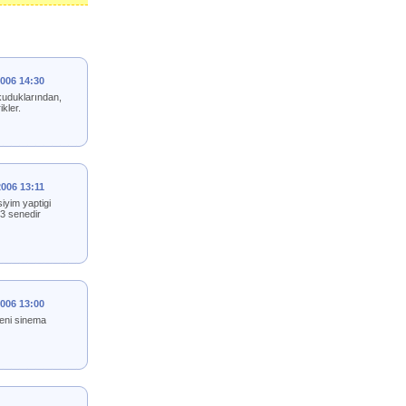
2006 14:30
kuduklarından,
kler.
2006 13:11
iyim yaptigi
 3 senedir
2006 13:00
yeni sinema