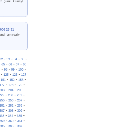
iniz. çünkü Cüneyt
2006 23:31
and I am really
-
-
-
-
32
33
34
35
-
-
-
-
65
66
67
68
-
-
-
-
7
98
99
100
-
-
-
125
126
127
-
-
-
-
151
152
153
-
-
-
177
178
179
-
-
-
203
204
205
-
-
-
229
230
231
-
-
-
255
256
257
-
-
-
281
282
283
-
-
-
307
308
309
-
-
-
333
334
335
-
-
-
359
360
361
-
-
-
385
386
387