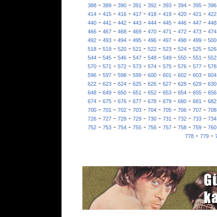
-
-
-
-
-
-
-
-
388
389
390
391
392
393
394
395
396
-
-
-
-
-
-
-
-
414
415
416
417
418
419
420
421
422
-
-
-
-
-
-
-
-
440
441
442
443
444
445
446
447
448
-
-
-
-
-
-
-
-
466
467
468
469
470
471
472
473
474
-
-
-
-
-
-
-
-
492
493
494
495
496
497
498
499
500
-
-
-
-
-
-
-
-
518
519
520
521
522
523
524
525
526
-
-
-
-
-
-
-
-
544
545
546
547
548
549
550
551
552
-
-
-
-
-
-
-
-
570
571
572
573
574
575
576
577
578
-
-
-
-
-
-
-
-
596
597
598
599
600
601
602
603
604
-
-
-
-
-
-
-
-
622
623
624
625
626
627
628
629
630
-
-
-
-
-
-
-
-
648
649
650
651
652
653
654
655
656
-
-
-
-
-
-
-
-
674
675
676
677
678
679
680
681
682
-
-
-
-
-
-
-
-
700
701
702
703
704
705
706
707
708
-
-
-
-
-
-
-
-
726
727
728
729
730
731
732
733
734
-
-
-
-
-
-
-
-
752
753
754
755
756
757
758
759
760
-
-
778
779