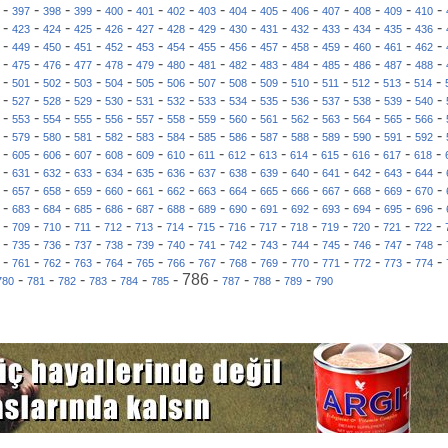
-
-
-
-
-
-
-
-
-
-
-
-
-
-
-
397
398
399
400
401
402
403
404
405
406
407
408
409
410
-
-
-
-
-
-
-
-
-
-
-
-
-
-
-
423
424
425
426
427
428
429
430
431
432
433
434
435
436
-
-
-
-
-
-
-
-
-
-
-
-
-
-
-
449
450
451
452
453
454
455
456
457
458
459
460
461
462
-
-
-
-
-
-
-
-
-
-
-
-
-
-
-
475
476
477
478
479
480
481
482
483
484
485
486
487
488
-
-
-
-
-
-
-
-
-
-
-
-
-
-
-
501
502
503
504
505
506
507
508
509
510
511
512
513
514
-
-
-
-
-
-
-
-
-
-
-
-
-
-
-
527
528
529
530
531
532
533
534
535
536
537
538
539
540
-
-
-
-
-
-
-
-
-
-
-
-
-
-
-
553
554
555
556
557
558
559
560
561
562
563
564
565
566
-
-
-
-
-
-
-
-
-
-
-
-
-
-
-
579
580
581
582
583
584
585
586
587
588
589
590
591
592
-
-
-
-
-
-
-
-
-
-
-
-
-
-
-
605
606
607
608
609
610
611
612
613
614
615
616
617
618
-
-
-
-
-
-
-
-
-
-
-
-
-
-
-
631
632
633
634
635
636
637
638
639
640
641
642
643
644
-
-
-
-
-
-
-
-
-
-
-
-
-
-
-
657
658
659
660
661
662
663
664
665
666
667
668
669
670
-
-
-
-
-
-
-
-
-
-
-
-
-
-
-
683
684
685
686
687
688
689
690
691
692
693
694
695
696
-
-
-
-
-
-
-
-
-
-
-
-
-
-
-
709
710
711
712
713
714
715
716
717
718
719
720
721
722
-
-
-
-
-
-
-
-
-
-
-
-
-
-
-
735
736
737
738
739
740
741
742
743
744
745
746
747
748
-
-
-
-
-
-
-
-
-
-
-
-
-
-
-
761
762
763
764
765
766
767
768
769
770
771
772
773
774
-
-
-
-
-
-
786
-
-
-
-
780
781
782
783
784
785
787
788
789
790