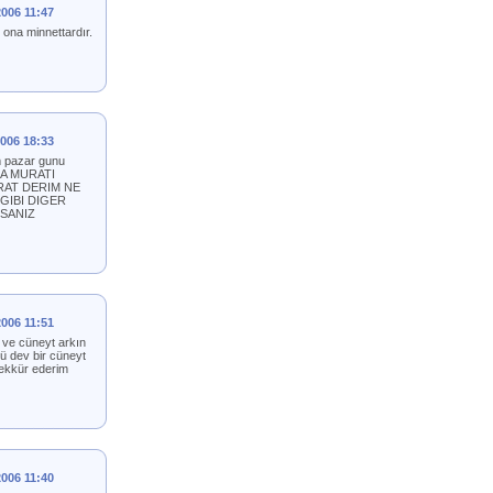
2006 11:47
t ona minnettardır.
2006 18:33
m pazar gunu
ARA MURATI
RAT DERIM NE
GIBI DIGER
RSANIZ
2006 11:51
 ve cüneyt arkın
ü dev bir cüneyt
şekkür ederim
2006 11:40