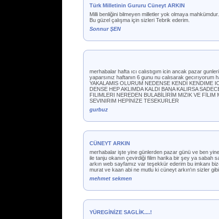
Türk Milletinin Gururu Cüneyt ARKIN
Milli benliğini bilmeyen milletler yok olmaya mahkümdur.
Bu güzel çalışma için sizleri Tebrik ederim.
Sonnur ŞEN
merhabalar hafta ıcı calıstıgım icin ancak pazar gunl
yaparsınız haftanın 6 gunu nu calısarak gecırıyorum
YAKALAMIS OLURUM NEDENSE KENDI KENDIME ICIM
DENSE HEP AKLIMDA KALDI BANA KALIRSA SADEC
FILIMLERI NEREDEN BULABİLİRİM MIZIK VE FİLI
SEVINIRIM HEPİNİZE TESEKURLER
gurbuz
CÜNEYT ARKIN
merhabalar işte yine günlerden pazar günü ve ben yine
ile tanju okanın çevirdiği filim harika bir şey ya sab
arkın web sayfamız var teşekkür ederim bu imkanı bize
murat ve kaan abi ne mutlu ki cüneyt arkın'ın sizler gi
mehmet sekmen
YÜREGİNİZE SAGLİK....!