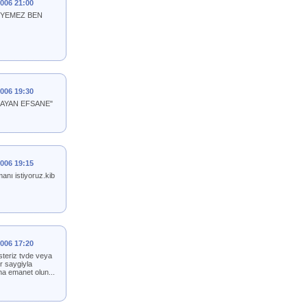
2006 21:00
 DIYEMEZ BEN
2006 19:30
"YASAYAN EFSANE"
2006 19:15
anı istiyoruz.kib
2006 17:20
isteriz tvde veya
ir saygiyla
aha emanet olun...