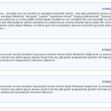
07/08/
m... oncelikle sizi cok sevdimi ve saydigimi soylemek isterim.. sizin gibi yakisikli bir oyunc
en sevidigim filimleriniz "ala geyik" "maden" "ogrentmen kemal" "maglup edilemiyenler" "dunya
seyrediyorum en cokta politik icerikli olanlari insallah bu son cektiginiz film cok seyredilir ve rek
inin pek bilinmedigi bir ulkede sanatinizi icra ediyorsunuz mesela amerika da bu kadar film cek
dukten sonra degeri biliniyor ve birkac gun sonra unutuluyor ama siz seryicinin gozunde alsla
in....
07/08/
asına emek vermiş insanların hayranıyım hemen hemen bütün filmlerinizi beğenerek ve sever
im hemen üye oldum geçen akşam kanal d de hey gidi günler programında gördüm sizi hala ço
kla bekliyorum başarılanızın devamını diliyorum
07/08/
asina emek vermis insanlarin hayraniyim hemen hemen bütün filmlerinizi begenerek ve severe
im hemen üye oldum geçen aksam kanal d de hey gidi günler programinda gördüm sizi hala çok 
la bekliyorum basarilanizin devamini diliyorum