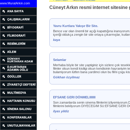
www.MuratArkin.com
Cüneyt Arkın resmi internet sitesine g
Yavru Kurtlara Yakışır Bir Site.
Bence var olan önemli bir açığı kapattığına inanıyoru
içeriği oldukça zengin bir site ortaya çıkarmışlar, kutl
kaya
Selamlar
Merhaba böyle bir site yaptiginiz için sizlere çok tese
filmler olsun kendi kisiligi olsun kendisinin hayraniyim
bulamiyorum lütfen bana yardimci olun bu filmi çogu ki
Gökhan özyilmaz
EFSANE GERI DÖNMELIIIIIII
Son zamanlarda senin sinema filmlerini izliyemiyorum.
filmlerini bekliyorum DIYECEGIM SU:EFSANE GERI
ilyas yildiz