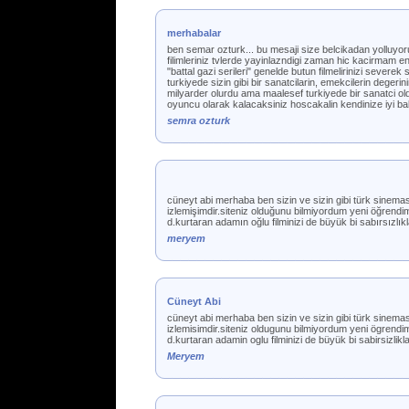
merhabalar
ben semar ozturk... bu mesaji size belcikadan yolluyoru
filimleriniz tvlerde yayinlazndigi zaman hic kacirmam 
"battal gazi serileri" genelde butun filmelirinizi severek 
turkiyede sizin gibi bir sanatcilarin, emekcilerin deger
milyarder olurdu ama maalesef turkiyede bir sanatci ol
oyuncu olarak kalacaksiniz hoscakalin kendinize iyi bak
semra ozturk
cüneyt abi merhaba ben sizin ve sizin gibi türk sinem
izlemişimdir.siteniz olduğunu bilmiyordum yeni öğrend
d.kurtaran adamın oğlu filminizi de büyük bi sabırsızlı
meryem
Cüneyt Abi
cüneyt abi merhaba ben sizin ve sizin gibi türk sinem
izlemisimdir.siteniz oldugunu bilmiyordum yeni ögrend
d.kurtaran adamin oglu filminizi de büyük bi sabirsizlik
Meryem