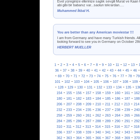
Evet yüreginize ellerinize saglık sevgili Murat ve Kaan 
abi gibi bir babanız var...saolun tekrardan.....
Muhammed İkbal H.
You are better than any American moviestar !!!
I am from Germany and have many Turkish friends. All m
looking forward to see you in Germany on October 28t
HERBERT MUELLER
-
-
-
-
-
-
-
-
-
-
-
-
-
1
2
3
4
5
6
7
8
9
10
11
12
13
-
-
-
-
-
-
-
-
-
-
36
37
38
39
40
41
42
43
44
45
46
-
-
-
-
-
-
-
-
-
-
-
69
70
71
72
73
74
75
76
77
78
79
-
-
-
-
-
-
-
-
101
102
103
104
105
106
107
108
109
-
-
-
-
-
-
-
-
-
128
129
130
131
132
133
134
135
13
-
-
-
-
-
-
-
-
154
155
156
157
158
159
160
161
162
-
-
-
-
-
-
-
-
180
181
182
183
184
185
186
187
188
-
-
-
-
-
-
-
-
206
207
208
209
210
211
212
213
214
-
-
-
-
-
-
-
-
232
233
234
235
236
237
238
239
240
-
-
-
-
-
-
-
-
258
259
260
261
262
263
264
265
266
-
-
-
-
-
-
-
-
284
285
286
287
288
289
290
291
292
-
-
-
-
-
-
-
-
310
311
312
313
314
315
316
317
318
-
-
-
-
-
-
-
-
336
337
338
339
340
341
342
343
344
-
-
-
-
-
-
-
-
362
363
364
365
366
367
368
369
370