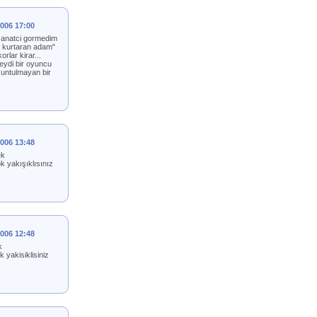
2006 17:00
u sanatci gormedim
yi kurtaran adam"
orlar kirar...
seydi bir oyuncu
 untulmayan bir
2006 13:48
ek
k yakışıklısınız
2006 12:48
k
yakisiklisiniz