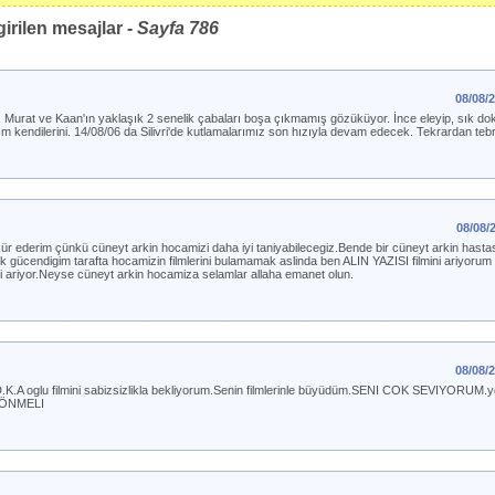
irilen mesajlar -
Sayfa
786
08/08/
m. Murat ve Kaan'ın yaklaşık 2 senelik çabaları boşa çıkmamış gözüküyor. İnce eleyip, sık do
arım kendilerini. 14/08/06 da Silivri'de kutlamalarımız son hızıyla devam edecek. Tekrardan tebri
08/08/
kkür ederim çünkü cüneyt arkin hocamizi daha iyi taniyabilecegiz.Bende bir cüneyt arkin hastas
 tek gücendigim tarafta hocamizin filmlerini bulamamak aslinda ben ALIN YAZISI filmini ariyorum
si ariyor.Neyse cüneyt arkin hocamiza selamlar allaha emanet olun.
08/08/
D.K.A oglu filmini sabizsizlikla bekliyorum.Senin filmlerinle büyüdüm.SENI COK SEVIYORUM.
 DÖNMELI