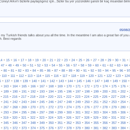
Cüneyt Arkın'ı bizlerle paylaştıgınız için...Sizler bu yer yüzündeki şanslı bir kaç insandan bir
05/08/
y Turkish friends talks about you all the time. In the meantime I am also a great fan of you 
h. Best regards
-
-
-
-
-
-
-
-
-
-
-
-
-
-
-
-
-
-
14
15
16
17
18
19
20
21
22
23
24
25
26
27
28
29
30
31
-
-
-
-
-
-
-
-
-
-
-
-
-
-
-
-
-
-
47
48
49
50
51
52
53
54
55
56
57
58
59
60
61
62
63
64
-
-
-
-
-
-
-
-
-
-
-
-
-
-
-
-
-
-
80
81
82
83
84
85
86
87
88
89
90
91
92
93
94
95
96
9
-
-
-
-
-
-
-
-
-
-
-
-
-
-
-
110
111
112
113
114
115
116
117
118
119
120
121
122
123
124
-
-
-
-
-
-
-
-
-
-
-
-
-
-
6
137
138
139
140
141
142
143
144
145
146
147
148
149
150
-
-
-
-
-
-
-
-
-
-
-
-
-
-
-
163
164
165
166
167
168
169
170
171
172
173
174
175
176
-
-
-
-
-
-
-
-
-
-
-
-
-
-
-
189
190
191
192
193
194
195
196
197
198
199
200
201
202
-
-
-
-
-
-
-
-
-
-
-
-
-
-
-
215
216
217
218
219
220
221
222
223
224
225
226
227
228
-
-
-
-
-
-
-
-
-
-
-
-
-
-
-
241
242
243
244
245
246
247
248
249
250
251
252
253
254
-
-
-
-
-
-
-
-
-
-
-
-
-
-
-
267
268
269
270
271
272
273
274
275
276
277
278
279
280
-
-
-
-
-
-
-
-
-
-
-
-
-
-
-
293
294
295
296
297
298
299
300
301
302
303
304
305
306
-
-
-
-
-
-
-
-
-
-
-
-
-
-
-
319
320
321
322
323
324
325
326
327
328
329
330
331
332
-
-
-
-
-
-
-
-
-
-
-
-
-
-
-
345
346
347
348
349
350
351
352
353
354
355
356
357
358
-
-
-
-
-
-
-
-
-
-
-
-
-
-
-
371
372
373
374
375
376
377
378
379
380
381
382
383
384