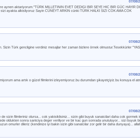
07/08/
i sizlere aynen aktariyorum."TÜRK MILLETININ EVET DEDIGI BIR SEYE HIC BIR GÜC HAYIR
sizi ayakta alkisliyoruz Sayin CÜNEYT ARKIN cünki TÜRK HALKI SIZI COK AMA COK
07/08/
um. Sizin Türk gencligine verdiniz mesajlar her zaman bizlere örnek olmustur.Tesekkürler 
07/08/
lmiyorum ama artık o güzel filmlerini izleyemiyoruz.bu durumdan şikayetçiyiz.bu konuya el atm
07/08/
 de sizin filmleriniz olursa... cok yakisiklisiniz... sizin gibi buyuk sanatcilari daha cok gormek 
kiyede oldukten sonra santciya deger veriliyor ve bir kac gun sonrada unutuluyor... sizi buyuk b
un omurler dileriz (kendinize iyi bakin sizin gibi sanatcilar zor gelir bir daha dunyaya)... all