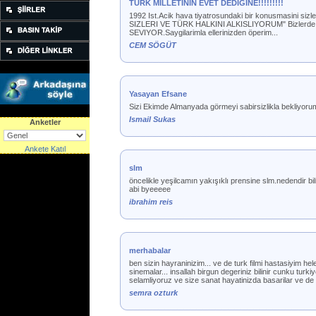
TÜRK MILLETININ EVET DEDIGINE!!!!!!!!!
1992 Ist.Acik hava tiyatrosundaki bir konusmasin
SIZLERI VE TÜRK HALKINI ALKISLIYORUM" Bizlerde 
SEVIYOR.Saygilarimla ellerinizden öperim...
CEM SÖGÜT
Yasayan Efsane
Sizi Ekimde Almanyada görmeyi sabirsizlikla bekliyor
Ismail Sukas
Anketler
Ankete Katıl
slm
öncelikle yeşilcamın yakışıklı prensine slm.nedendir bi
abi byeeeee
ibrahim reis
merhabalar
ben sizin hayraninizim... ve de turk filmi hastasiyim hele
sinemalar... insallah birgun degeriniz bilinir cunku tur
selamliyoruz ve size sanat hayatinizda basarilar ve de uz
semra ozturk