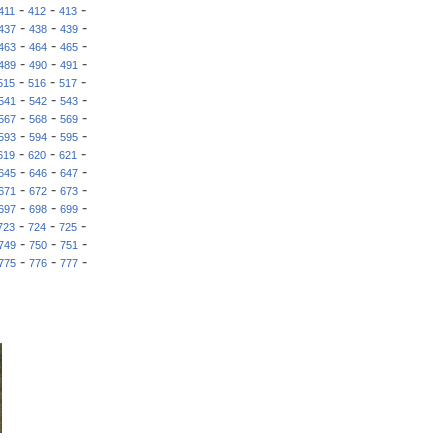
-
-
-
411
412
413
-
-
-
437
438
439
-
-
-
463
464
465
-
-
-
489
490
491
-
-
-
515
516
517
-
-
-
541
542
543
-
-
-
567
568
569
-
-
-
593
594
595
-
-
-
619
620
621
-
-
-
645
646
647
-
-
-
671
672
673
-
-
-
697
698
699
-
-
-
723
724
725
-
-
-
749
750
751
-
-
-
775
776
777