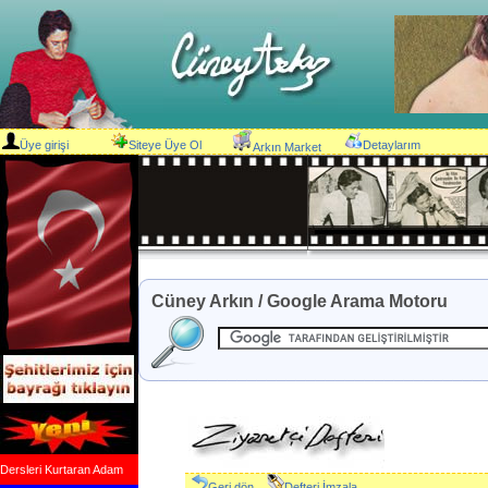
Üye girişi
Siteye Üye Ol
Detaylarım
Arkın Market
Cüney Arkın / Google Arama Motoru
Dersleri Kurtaran Adam
Geri dön
Defteri İmzala