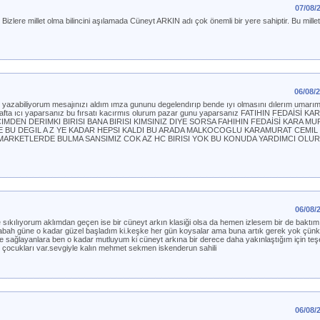
07/08/
 Bizlere millet olma bilincini aşılamada Cüneyt ARKIN adı çok önemli bir yere sahiptir. Bu mille
06/08/
eri yazabiliyorum mesajınızı aldım ımza gununu degelendırıp bende ıyı olmasını dılerım umarı
 hafta ıcı yaparsanız bu fırsatı kacırmıs olurum pazar gunu yaparsanız FATIHIN FEDAİSİ K
DEN DERIMKI BIRISI BANA BIRISI KIMSINIZ DIYE SORSA FAHIHIN FEDAİSİ KARA MU
E BU DEGIL A Z YE KADAR HEPSI KALDI BU ARADA MALKOCOGLU KARAMURAT CEMIL 
M MARKETLERDE BULMA SANSIMIZ COK AZ HC BIRISI YOK BU KONUDA YARDIMCI OLU
06/08/
 sıkılıyorum aklımdan geçen ise bir cüneyt arkın klasiği olsa da hemen izlesem bir de baktım
ah sabah güne o kadar güzel başladım ki.keşke her gün koysalar ama buna artık gerek yok çünk
 sağlayanlara ben o kadar mutluyum ki cüneyt arkına bir derece daha yakınlaştığım için te
bi çocukları var.sevgiyle kalın mehmet sekmen iskenderun sahili
06/08/