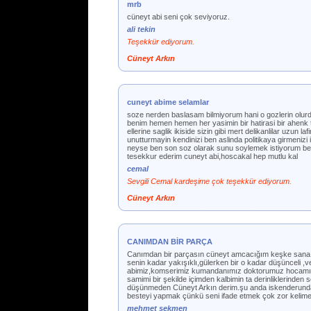
mrb
cüneyt abi seni çok seviyoruz.
ali tekin
Teşekkür ediyorum.
Cüneyt Arkın
cuneyt abime selamlar
soze nerden baslasam bilmiyorum hani o gozlerin olurd
benim hemen hemen her yasimin bir hatirasi bir ahenk ta
ellerine saglik ikiside sizin gibi mert delikanlilar uzun 
unutturmayin kendinizi ben aslinda politikaya girmenizi i
neyse ben son soz olarak sunu soylemek istiyorum ben 
tesekkur ederim cuneyt abi,hoscakal hep mutlu kal
cemal
Sevgili Cemal kardeşime çok teşekkür ediyorum.
Cüneyt Arkın
CANIMDAN BİR PARÇA
Canımdan bir parçasın cüneyt amcacığım keşke sana sen
senin kadar yakışıklı,gülerken bir o kadar düşünceli ,v
abimiz,komserimiz kumandanımız doktorumuz hocamız ol
samimi bir şekilde içimden kalbimin ta derinliklerinde
düşünmeden Cüneyt Arkın derim.şu anda iskenderundayım
besteyi yapmak çünkü seni ifade etmek çok zor kelime
mehmet sekmen