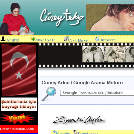
Üye girişi
Siteye Üye Ol
Detaylarım
Arkın Market
Cüney Arkın / Google Arama Motoru
Dersleri Kurtaran Adam
Geri dön
Defteri İmzala