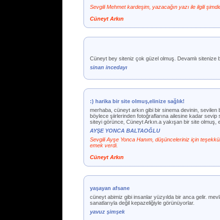
Sevgili Mehmet kardeşim, yazacağın yazı ile ilgili şimd
Cüneyt Arkın
Cüneyt bey siteniz çok güzel olmuş. Devamlı sitenize ba
sinan incedayı
:) harika bir site olmuş,elinize sağlık!
merhaba, cüneyt arkın gibi bir sinema devinin, sevilen 
böylece şiirlerinden fotoğraflarına ailesine kadar sev
siteyi görünce, Cüneyt Arkın.a yakışan bir site olmuş, el
AYŞE YONCA BALTAOĞLU
Sevgili Ayşe Yonca Hanım, düşünceleriniz için teşekkür
emek verdi.
Cüneyt Arkın
yaşayan afsane
cüneyt abimiz gibi insanlar yüzyılda bir anca gelir. me
sanatlarıyla değil kepazeliğiyle görünüyorlar.
yavuz şimşek