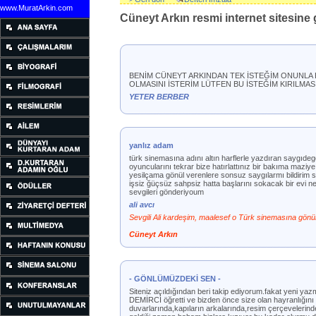
www.MuratArkin.com
Cüneyt Arkın resmi internet sitesine g
BENİM CÜNEYT ARKINDAN TEK İSTEĞİM ONUNLA 
OLMASINI İSTERİM LÜTFEN BU İSTEĞİM KIRILMAS
YETER BERBER
yanlız adam
türk sinemasına adını altın harflerle yazdıran saygıde
oyuncularını tekrar bize hatırlattınız bir bakıma ma
yesilçama gönül verenlere sonsuz saygılarmı bildirim 
işsiz ğüçsüz sahpsiz hatta başlarını sokacak bir evi n
sevgileri gönderiyoum
ali avcı
Sevgili Ali kardeşim, maalesef o Türk sinemasına gönüld
Cüneyt Arkın
- GÖNLÜMÜZDEKİ SEN -
Siteniz açıldığından beri takip ediyorum.fakat yeni ya
DEMİRCİ öğretti ve bizden önce size olan hayranlığını b
duvarlarında,kapıların arkalarında,resim çerçevelerind