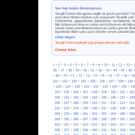
Sen hep dogru düsünüyosun
Sevgili Cüneyt Abi agzina saglik ne güzel yazmisin! Tü
yeni cikan filmleri izlerken cok üsüyorum! Sicaklik yok! E
Gülüsleriniz, aglayislariniz, bakislariniz, sevdalariniz,
bile özlüyorum! Ama en cokta seni özlüyorum abi bil
yinede senin yeni filmlerini istiyorum cünkü gercek fil
biyerlerde! Allah sana uzun ömürler versin yakisikli ab
Cihat Akgün
Sevgili Cihat kardeşim yazışmaya devam edeceğiz.
Cüneyt Arkın
-
-
-
-
-
-
-
-
-
-
-
-
-
1
2
3
4
5
6
7
8
9
10
11
12
13
-
-
-
-
-
-
-
-
-
-
36
37
38
39
40
41
42
43
44
45
46
-
-
-
-
-
-
-
-
-
-
-
69
70
71
72
73
74
75
76
77
78
79
-
-
-
-
-
-
-
-
101
102
103
104
105
106
107
108
109
-
-
-
-
-
-
-
-
-
128
129
130
131
132
133
134
135
13
-
-
-
-
-
-
-
-
154
155
156
157
158
159
160
161
162
-
-
-
-
-
-
-
-
180
181
182
183
184
185
186
187
188
-
-
-
-
-
-
-
-
206
207
208
209
210
211
212
213
214
-
-
-
-
-
-
-
-
232
233
234
235
236
237
238
239
240
-
-
-
-
-
-
-
-
258
259
260
261
262
263
264
265
266
-
-
-
-
-
-
-
-
284
285
286
287
288
289
290
291
292
-
-
-
-
-
-
-
-
310
311
312
313
314
315
316
317
318
-
-
-
-
-
-
-
-
336
337
338
339
340
341
342
343
344
-
-
-
-
-
-
-
-