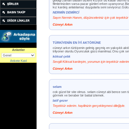
geldiği zaman babam bizlere kızıyor bu kadar olurmu di
filmlerinizden varsa pazar günleri erken uyanıyoruz.Biz
kız kardeş anlatılamaz duygularla seni seviyoruz.Gü
NERMİN DEMİRCİ
Sayın Nermin Hanım, düşünceleriniz için çok teşekkür
Cüneyt Arkın
TÜRKİYENİN EN İYİ AKTÖRÜNE
cüneyt arkın türkiyenin gelmiş geçmiş en yakışıklı akt
Anketler
trilyoner olurdu.Oyunculuk gücü inanılmaz.Onu çok se
köksal çelık
Ankete Katıl
Sevgili Köksal kardeşim, yorumun için teşekkür ederim
Cüneyt Arkın
selam
cok güzel bir site olmus. selam cüneyt abi bence sen t
görmek ve beraber bir battal izlemek.
latif gezer
Teşekkür ederim. hayilinizin gerçekleşmesi dileğiyle.
Cüneyt Arkın