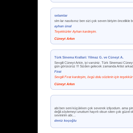
selamlar
slm lar nasılsınız ben sizi çok seven biriyim öncelikle 
ayhan ünal
Teşekkürler Ayhan kardeşim.
Cüneyt Arkın
Türk Sinema Krallari: Yilmaz G. ve Cüneyt A.
Sevgili Cüneyt Arkin, iyi varsiniz. Türk Sinemasi Cüney
gün görüsürüz !!! Sizden gelecek zamanda Artist arkadas
Firat
Sevgili Fırat kardeşim, övgü dolu sözlerin için teşekkü
Cüneyt Arkın
abi ben seni küçükken çok severek izliyodum. ama şimd
değil.söylemeyi unuttum hayırlı olsun siten çok güzel
sevinirim abi....
deniz koçoğlu