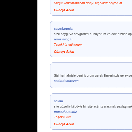
Siteye katkılarınızdan dolayı teşekkür ediyorum.
Cüneyt Arkın
saygılarımla
size saygı ve sevgilerimi sunuyorum ve eelrınızden ö
remzieroglu
Teşekkür ediyorum.
Cüneyt Arkın
Sizi herhalinizle beginiyorum gerek filmlerinizle gereks
sedatdemirezen
selam
site güzel iyiki böyle bir site açtınız ulasmak paylaşm
mustafa meniz
Teşekkürler.
Cüneyt Arkın