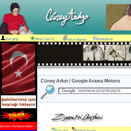
Üye girişi
Siteye Üye Ol
Detaylarım
Arkın Market
Cüney Arkın / Google Arama Motoru
Dersleri Kurtaran Adam
Geri dön
Defteri İmzala