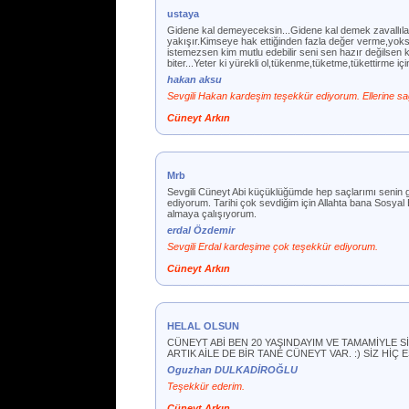
ustaya
Gidene kal demeyeceksin...Gidene kal demek zavallıla
yakışır.Kimseye hak ettiğinden fazla değer verme,yoksa
istemezsen kim mutlu edebilir seni sen hazır değilsen
biter...Yeter ki yürekli ol,tükenme,tüketme,tüket
hakan aksu
Sevgili Hakan kardeşim teşekkür ediyorum. Ellerine sağ
Cüneyt Arkın
Mrb
Sevgili Cüneyt Abi küçüklüğümde hep saçlarımı senin 
ediyorum. Tarihi çok sevdiğim için Allahta bana Sosyal Blg
almaya çalışıyorum.
erdal Özdemir
Sevgili Erdal kardeşime çok teşekkür ediyorum.
Cüneyt Arkın
HELAL OLSUN
CÜNEYT ABİ BEN 20 YAŞINDAYIM VE TAMAMİYLE Sİ
ARTIK AİLE DE BİR TANE CÜNEYT VAR. :) SİZ Hİ
Oguzhan DULKADİROĞLU
Teşekkür ederim.
Cüneyt Arkın