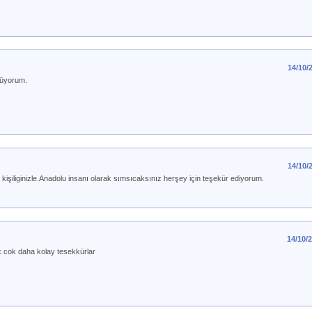
14/10/
püyorum.
14/10/
e kişiliginizle.Anadolu insanı olarak sımsıcaksınız herşey için teşekür ediyorum.
14/10/
ak cok daha kolay tesekkürlar