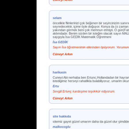
selam
öncelikle flimlerinizi çok beğenen bir seyircinizim sa
seyredecektir, içime öyle doğuyor. Konya da (o zaman ün
yakından görmek beni çok memnun etmişti. O gün(Fatma Gİ
aklımdadır. Benim sizden bir isteğim olacak sayın M
saygıyla İsa GEDİK Matematik Öğretmeni
İsa GEDİK
Sayın İsa öğretmenimin ellerinden öpüyorum. Yorumun
Cüneyt Arkın
harikasin
Cuneyt Abi nerhaba ben Ertunc,Hollandadan bir hayranin 
istedigimiz herseyi rahatlikla bulabiliyoruz. umarim oku
Ertu
Sevgili Ertunç kardeşime teşekkür ediyorum.
Cüneyt Arkın
site hakkıda
sitemiz gayet güzel umarım daha da güzel olur şimdid
malkocoglu