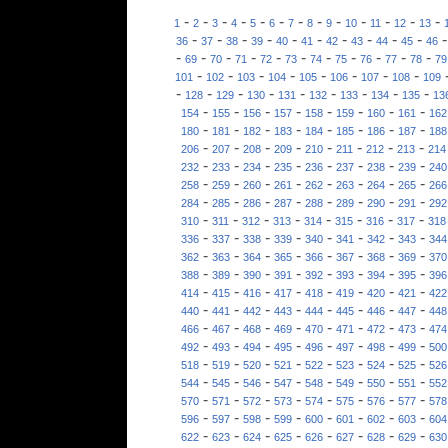
-
-
-
-
-
-
-
-
-
-
-
-
-
1
2
3
4
5
6
7
8
9
10
11
12
13
-
-
-
-
-
-
-
-
-
-
36
37
38
39
40
41
42
43
44
45
46
-
-
-
-
-
-
-
-
-
-
-
69
70
71
72
73
74
75
76
77
78
79
-
-
-
-
-
-
-
-
101
102
103
104
105
106
107
108
109
-
-
-
-
-
-
-
-
-
128
129
130
131
132
133
134
135
13
-
-
-
-
-
-
-
-
154
155
156
157
158
159
160
161
162
-
-
-
-
-
-
-
-
180
181
182
183
184
185
186
187
188
-
-
-
-
-
-
-
-
206
207
208
209
210
211
212
213
214
-
-
-
-
-
-
-
-
232
233
234
235
236
237
238
239
240
-
-
-
-
-
-
-
-
258
259
260
261
262
263
264
265
266
-
-
-
-
-
-
-
-
284
285
286
287
288
289
290
291
292
-
-
-
-
-
-
-
-
310
311
312
313
314
315
316
317
318
-
-
-
-
-
-
-
-
336
337
338
339
340
341
342
343
344
-
-
-
-
-
-
-
-
362
363
364
365
366
367
368
369
370
-
-
-
-
-
-
-
-
388
389
390
391
392
393
394
395
396
-
-
-
-
-
-
-
-
414
415
416
417
418
419
420
421
422
-
-
-
-
-
-
-
-
440
441
442
443
444
445
446
447
448
-
-
-
-
-
-
-
-
466
467
468
469
470
471
472
473
474
-
-
-
-
-
-
-
-
492
493
494
495
496
497
498
499
500
-
-
-
-
-
-
-
-
518
519
520
521
522
523
524
525
526
-
-
-
-
-
-
-
-
544
545
546
547
548
549
550
551
552
-
-
-
-
-
-
-
-
570
571
572
573
574
575
576
577
578
-
-
-
-
-
-
-
-
596
597
598
599
600
601
602
603
604
-
-
-
-
-
-
-
-
622
623
624
625
626
627
628
629
630