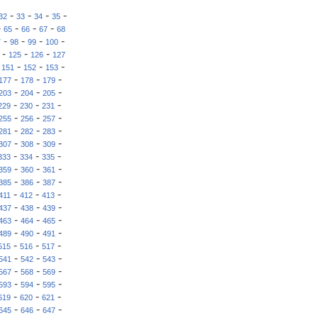
-
-
-
-
32
33
34
35
-
-
-
-
65
66
67
68
-
-
-
-
7
98
99
100
-
-
-
125
126
127
-
-
-
-
151
152
153
-
-
-
177
178
179
-
-
-
203
204
205
-
-
-
229
230
231
-
-
-
255
256
257
-
-
-
281
282
283
-
-
-
307
308
309
-
-
-
333
334
335
-
-
-
359
360
361
-
-
-
385
386
387
-
-
-
411
412
413
-
-
-
437
438
439
-
-
-
463
464
465
-
-
-
489
490
491
-
-
-
515
516
517
-
-
-
541
542
543
-
-
-
567
568
569
-
-
-
593
594
595
-
-
-
619
620
621
-
-
-
645
646
647