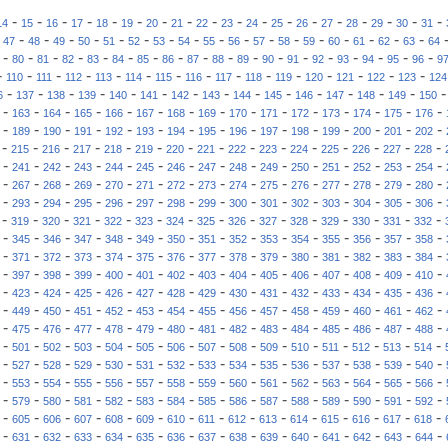
-
-
-
-
-
-
-
-
-
-
-
-
-
-
-
-
-
-
14
15
16
17
18
19
20
21
22
23
24
25
26
27
28
29
30
31
-
-
-
-
-
-
-
-
-
-
-
-
-
-
-
-
-
-
47
48
49
50
51
52
53
54
55
56
57
58
59
60
61
62
63
64
-
-
-
-
-
-
-
-
-
-
-
-
-
-
-
-
-
-
80
81
82
83
84
85
86
87
88
89
90
91
92
93
94
95
96
9
-
-
-
-
-
-
-
-
-
-
-
-
-
-
-
110
111
112
113
114
115
116
117
118
119
120
121
122
123
124
-
-
-
-
-
-
-
-
-
-
-
-
-
-
6
137
138
139
140
141
142
143
144
145
146
147
148
149
150
-
-
-
-
-
-
-
-
-
-
-
-
-
-
-
163
164
165
166
167
168
169
170
171
172
173
174
175
176
-
-
-
-
-
-
-
-
-
-
-
-
-
-
-
189
190
191
192
193
194
195
196
197
198
199
200
201
202
-
-
-
-
-
-
-
-
-
-
-
-
-
-
-
215
216
217
218
219
220
221
222
223
224
225
226
227
228
-
-
-
-
-
-
-
-
-
-
-
-
-
-
-
241
242
243
244
245
246
247
248
249
250
251
252
253
254
-
-
-
-
-
-
-
-
-
-
-
-
-
-
-
267
268
269
270
271
272
273
274
275
276
277
278
279
280
-
-
-
-
-
-
-
-
-
-
-
-
-
-
-
293
294
295
296
297
298
299
300
301
302
303
304
305
306
-
-
-
-
-
-
-
-
-
-
-
-
-
-
-
319
320
321
322
323
324
325
326
327
328
329
330
331
332
-
-
-
-
-
-
-
-
-
-
-
-
-
-
-
345
346
347
348
349
350
351
352
353
354
355
356
357
358
-
-
-
-
-
-
-
-
-
-
-
-
-
-
-
371
372
373
374
375
376
377
378
379
380
381
382
383
384
-
-
-
-
-
-
-
-
-
-
-
-
-
-
-
397
398
399
400
401
402
403
404
405
406
407
408
409
410
-
-
-
-
-
-
-
-
-
-
-
-
-
-
-
423
424
425
426
427
428
429
430
431
432
433
434
435
436
-
-
-
-
-
-
-
-
-
-
-
-
-
-
-
449
450
451
452
453
454
455
456
457
458
459
460
461
462
-
-
-
-
-
-
-
-
-
-
-
-
-
-
-
475
476
477
478
479
480
481
482
483
484
485
486
487
488
-
-
-
-
-
-
-
-
-
-
-
-
-
-
-
501
502
503
504
505
506
507
508
509
510
511
512
513
514
-
-
-
-
-
-
-
-
-
-
-
-
-
-
-
527
528
529
530
531
532
533
534
535
536
537
538
539
540
-
-
-
-
-
-
-
-
-
-
-
-
-
-
-
553
554
555
556
557
558
559
560
561
562
563
564
565
566
-
-
-
-
-
-
-
-
-
-
-
-
-
-
-
579
580
581
582
583
584
585
586
587
588
589
590
591
592
-
-
-
-
-
-
-
-
-
-
-
-
-
-
-
605
606
607
608
609
610
611
612
613
614
615
616
617
618
-
-
-
-
-
-
-
-
-
-
-
-
-
-
-
631
632
633
634
635
636
637
638
639
640
641
642
643
644