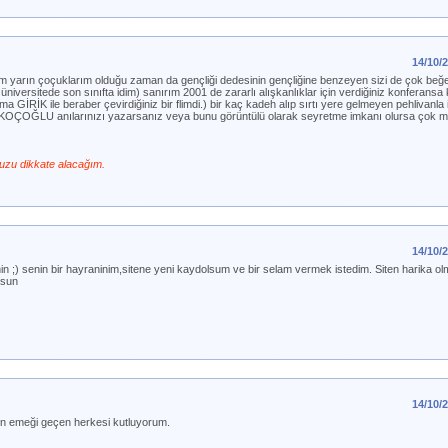
14/10/
nırım yarın çoçuklarım olduğu zaman da gençliği dedesinin gençliğine benzeyen sizi de çok be
iversitede son sınıfta idim) sanırım 2001 de zararlı alışkanlıklar için verdiğiniz konferansa k
RİK ile beraber çevirdiğiniz bir flimdi.) bir kaç kadeh alıp sırtı yere gelmeyen pehlivanla ilg
ALKOÇOĞLU anılarınızı yazarsanız veya bunu görüntülü olarak seyretme imkanı olursa çok 
uzu dikkate alacağım.
14/10/
;) senin bir hayraninim,sitene yeni kaydolsum ve bir selam vermek istedim. Siten harika olmus
rsun
14/10/
en emeği geçen herkesi kutluyorum.