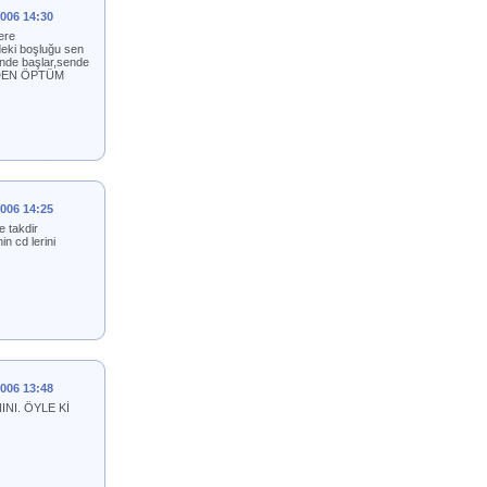
2006 14:30
ere
deki boşluğu sen
ende başlar,sende
RİNDEN ÖPTÜM
2006 14:25
 takdir
in cd lerini
2006 13:48
NI. ÖYLE Kİ