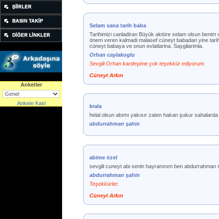
Selam sana tarih baba
Tarihimizi canladiran Büyük aktöre selam olsun benim co
önem veren kalmadi malasef cüneyt babadan yine tarih
cüneyt babaya ve onun evlatlarina. Saygilarimla.
Orhan caylakoglu
Sevgili Orhan kardeşime çok teşekkür ediyorum.
Cüneyt Arkın
Anketler
Ankete Katıl
krala
helal olsun abımı yakısır zaten hakan şukur sahalarda
abdurrahman şahin
abime özel
sevgili cuneyt abi senin hayranınım ben abdurrahman s
abdurrahman şahin
Teşekkürler.
Cüneyt Arkın