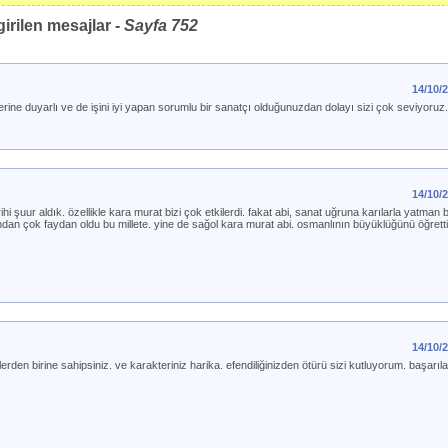
irilen mesajlar -
Sayfa
752
14/10/
ne duyarlı ve de işini iyi yapan sorumlu bir sanatçı olduğunuzdan dolayı sizi çok seviyoruz.
14/10/
rihi şuur aldık. özellikle kara murat bizi çok etkilerdi. fakat abi, sanat uğruna karılarla yatm
an çok faydan oldu bu millete. yine de sağol kara murat abi. osmanlının büyüklüğünü öğretti
14/10/
rden birine sahipsiniz. ve karakteriniz harika. efendiliğinizden ötürü sizi kutluyorum. başarıl