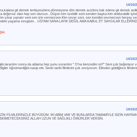
14/10/
ra,kalana git demek terbiyesizlere,dönmeyene dön demek acizlere,hak edene git demek asill
 değersiz olan hep sen olursun...Düşün kim üzebilir seni senden başka kim doldurabilir için
 kim yıkar yıpratır seni sen izin vermezsen.Kim sever seni, sen kendini sevmezsen herşey s
tirme içindeki yaşama sevgisini... USTAM SANA LAYIK DEĞİL AMA KABUL ET SAYGILAR ELLE
lık.
14/10/
gibi tarardım sonra da ablama hep şunu sorardım " O'na benzedim mi?" Seni çok beğeniyor ve
iler öğretmenliğini nasip etti. Senin tarihi filmlerini çok seviyorum. Elimden geldiğince filmlerin
14/10/
ZİN FİLMLERİNİZLE BÜYÜDÜM. İKİ ABİM VAR VE BUNLARDA TAMAMİYLE SİZİN HAYRANI
Ç ESKİMEYECEKSİNİZ.ALLAH UZUN VE SAĞLIKLI ÖMÜRLER VERSİN.