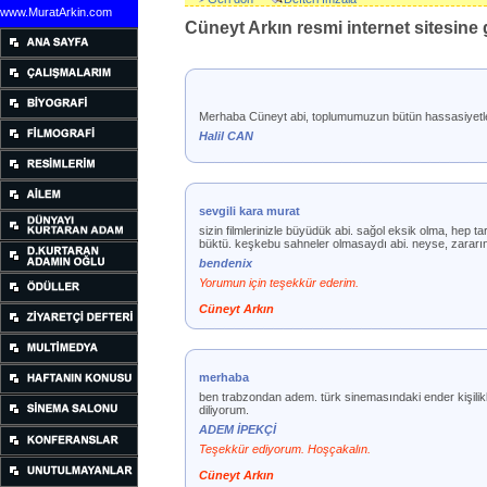
www.MuratArkin.com
Cüneyt Arkın resmi internet sitesine g
Merhaba Cüneyt abi, toplumumuzun bütün hassasiyetleri
Halil CAN
sevgili kara murat
sizin filmlerinizle büyüdük abi. sağol eksik olma, hep ta
büktü. keşkebu sahneler olmasaydı abi. neyse, zararınd
bendenix
Yorumun için teşekkür ederim.
Cüneyt Arkın
merhaba
ben trabzondan adem. türk sinemasındaki ender kişilikle
diliyorum.
ADEM İPEKÇİ
Teşekkür ediyorum. Hoşçakalın.
Cüneyt Arkın