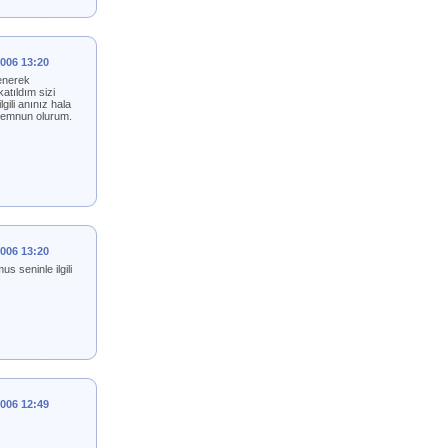
2006 13:20
ğenerek
atıldım sizi
ili anınız hala
memnun olurum.
2006 13:20
 seninle ilgili
2006 12:49