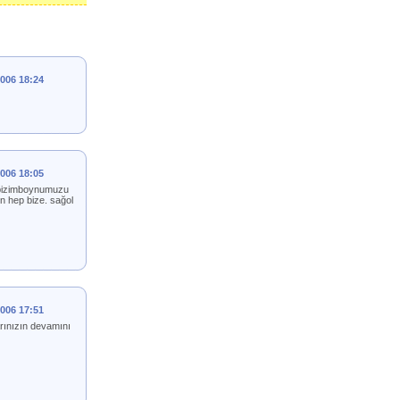
2006 18:24
2006 18:05
an bizimboynumuzu
n hep bize. sağol
2006 17:51
arınızın devamını