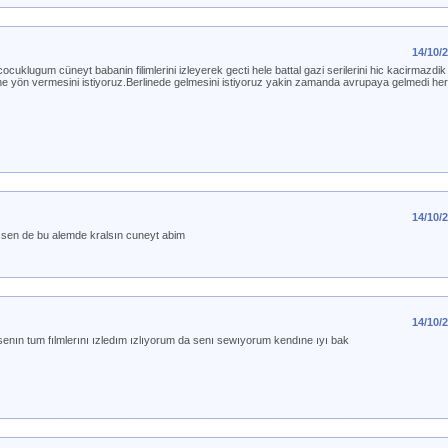
14/10/
cuklugum cüneyt babanin filimlerini izleyerek gecti hele battal gazi serilerini hic kacirmazdik
e yön vermesini istiyoruz.Berlinede gelmesini istiyoruz yakin zamanda avrupaya gelmedi he
14/10/
 sen de bu alemde kralsın cuneyt abim
14/10/
enın tum fılmlerını ızledım ızlıyorum da senı sewıyorum kendıne ıyı bak