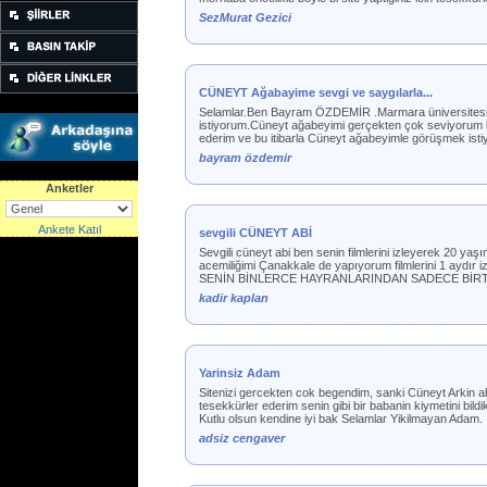
SezMurat Gezici
CÜNEYT Ağabayime sevgi ve saygılarla...
Selamlar.Ben Bayram ÖZDEMİR .Marmara üniversitesi 
istiyorum.Cüneyt ağabeyimi gerçekten çok seviyorum birçok
ederim ve bu itibarla Cüneyt ağabeyimle görüşmek istiy
bayram özdemir
Anketler
Ankete Katıl
sevgili CÜNEYT ABİ
Sevgili cüneyt abi ben senin filmlerini izleyerek 20 
acemiliğimi Çanakkale de yapıyorum filmlerini 1 aydır iz
SENİN BİNLERCE HAYRANLARINDAN SADECE BİRTA
kadir kaplan
Yarinsiz Adam
Sitenizi gercekten cok begendim, sanki Cüneyt Arkin abi
tesekkürler ederim senin gibi bir babanin kiymetini bild
Kutlu olsun kendine iyi bak Selamlar Yikilmayan Adam.
adsiz cengaver