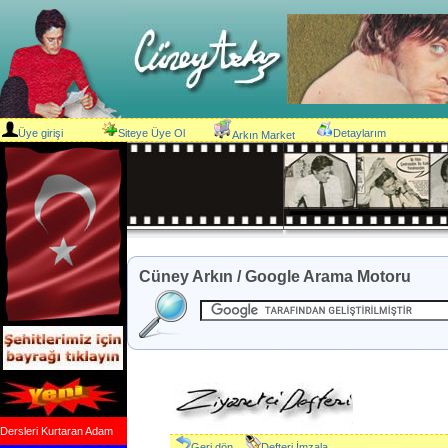
Üye girişi
Siteye Üye Ol
Detaylarım
Arkın Market
Cüney Arkın / Google Arama Motoru
Dersleri Kurtaran Adam
Geri dön
Defteri İmzala