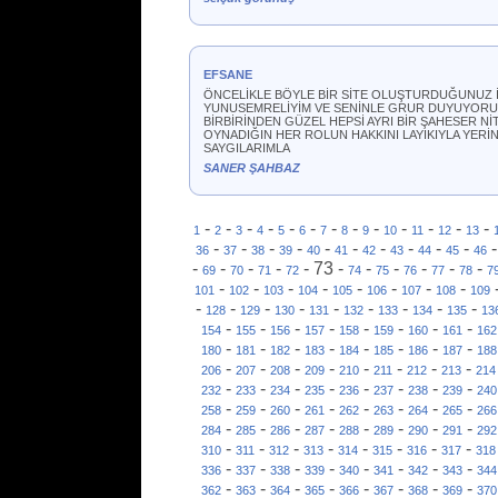
EFSANE
ÖNCELİKLE BÖYLE BİR SİTE OLUŞTURDUĞUNUZ İ
YUNUSEMRELİYİM VE SENİNLE GRUR DUYUYORUM
BİRBİRİNDEN GÜZEL HEPSİ AYRI BİR ŞAHESER Nİ
OYNADIĞIN HER ROLUN HAKKINI LAYIKIYLA YERİN
SAYGILARIMLA
SANER ŞAHBAZ
-
-
-
-
-
-
-
-
-
-
-
-
-
1
2
3
4
5
6
7
8
9
10
11
12
13
-
-
-
-
-
-
-
-
-
-
36
37
38
39
40
41
42
43
44
45
46
-
-
-
-
-
73
-
-
-
-
-
-
69
70
71
72
74
75
76
77
78
7
-
-
-
-
-
-
-
-
101
102
103
104
105
106
107
108
109
-
-
-
-
-
-
-
-
-
128
129
130
131
132
133
134
135
13
-
-
-
-
-
-
-
-
154
155
156
157
158
159
160
161
162
-
-
-
-
-
-
-
-
180
181
182
183
184
185
186
187
188
-
-
-
-
-
-
-
-
206
207
208
209
210
211
212
213
214
-
-
-
-
-
-
-
-
232
233
234
235
236
237
238
239
240
-
-
-
-
-
-
-
-
258
259
260
261
262
263
264
265
266
-
-
-
-
-
-
-
-
284
285
286
287
288
289
290
291
292
-
-
-
-
-
-
-
-
310
311
312
313
314
315
316
317
318
-
-
-
-
-
-
-
-
336
337
338
339
340
341
342
343
344
-
-
-
-
-
-
-
-
362
363
364
365
366
367
368
369
370