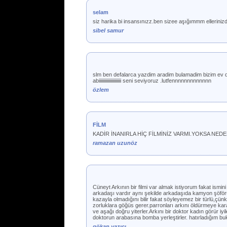
selam
siz harika bi insansınızz.ben sizee aşığımmm ellerini
sibel samur
slm ben defalarca yazdim aradim bulamadim bizim ev dizi
abiiiiiiiiiiiiiiiiiiiiii seni seviyoruz .lutfennnnnnnnnnnnn
özlem
FİLM
KADİR İNANIRLA HİÇ FİLMİNİZ VARMI.YOKSA NEDE
ramazan uzunöz
Cüneyt Arkının bir filmi var almak istiyorum fakat ismi
arkadaşı vardır aynı şekilde arkadaşıda kamyon şöförü
kazayla olmadığını bilir fakat söyleyemez bir türlü,çün
zorluklara göğüs gerer.parronları arkını öldürmeye ka
ve aşağı doğru yiterler.Arkını bir doktor kadın görür iy
doktorun arabasına bomba yerleştirler. hatırladığım bu
gökan yazıcı