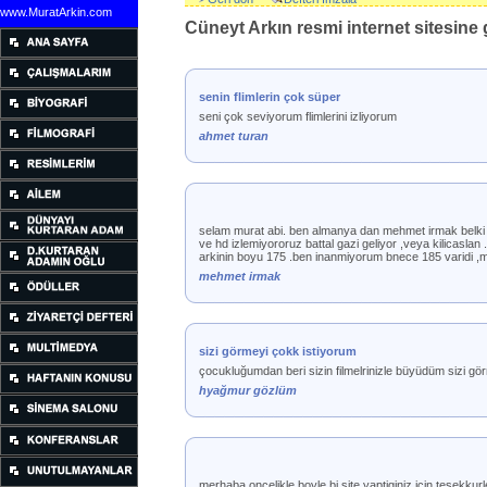
www.MuratArkin.com
Cüneyt Arkın resmi internet sitesine g
senin flimlerin çok süper
seni çok seviyorum flimlerini izliyorum
ahmet turan
selam murat abi. ben almanya dan mehmet irmak belki d
ve hd izlemiyororuz battal gazi geliyor ,veya kilicaslan
arkinin boyu 175 .ben inanmiyorum bnece 185 varidi ,m
mehmet irmak
sizi görmeyi çokk istiyorum
çocukluğumdan beri sizin filmelrinizle büyüdüm sizi gör
hyağmur gözlüm
merhaba oncelikle boyle bi site yaptiginiz icin tesekku