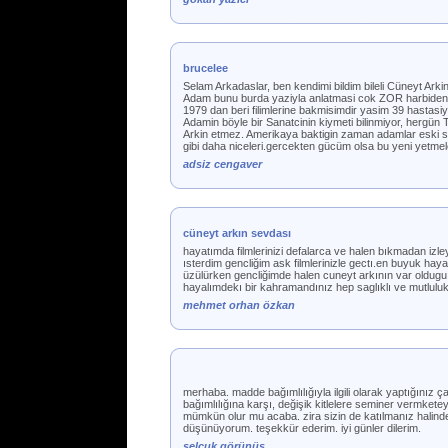
brucelee
Selam Arkadaslar, ben kendimi bildim bileli Cüneyt Arki
Adam bunu burda yaziyla anlatmasi cok ZOR harbiden T
1979 dan beri filimlerine bakmisimdir yasim 39 hastasi
Adamin böyle bir Sanatcinin kiymeti bilinmiyor, hergün
Arkin etmez. Amerikaya baktigin zaman adamlar eski s
gibi daha niceleri.gercekten gücüm olsa bu yeni yetmel
adsiz cengaver
cüneyt arkın sevdası
hayatımda filmlerinizi defalarca ve halen bıkmadan izle
ısterdim gencliğim ask filmlerinizle gectı.en buyuk h
üzülürken gencliğimde halen cuneyt arkının var oldugu 
hayalımdekı bir kahramandınız hep saglıklı ve mutlulu
mehmet orhan özkan
merhaba. madde bağımlılığıyla ilgili olarak yaptığınız ç
bağımlılığına karşı, değişik kitlelere seminer vermket
mümkün olur mu acaba. zira sizin de katılmanız halind
düşünüyorum. teşekkür ederim. iyi günler dilerim.
selçuk görünüş