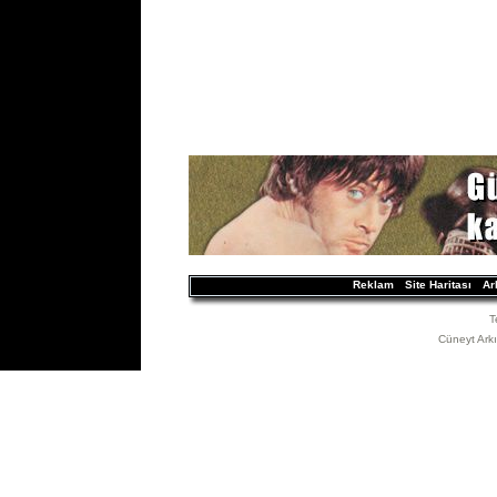
Reklam
Site Haritası
Ar
T
Cüneyt Arkın