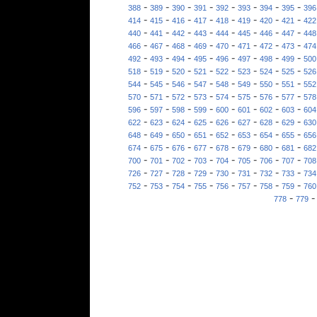
-
-
-
-
-
-
-
-
388
389
390
391
392
393
394
395
396
-
-
-
-
-
-
-
-
414
415
416
417
418
419
420
421
422
-
-
-
-
-
-
-
-
440
441
442
443
444
445
446
447
448
-
-
-
-
-
-
-
-
466
467
468
469
470
471
472
473
474
-
-
-
-
-
-
-
-
492
493
494
495
496
497
498
499
500
-
-
-
-
-
-
-
-
518
519
520
521
522
523
524
525
526
-
-
-
-
-
-
-
-
544
545
546
547
548
549
550
551
552
-
-
-
-
-
-
-
-
570
571
572
573
574
575
576
577
578
-
-
-
-
-
-
-
-
596
597
598
599
600
601
602
603
604
-
-
-
-
-
-
-
-
622
623
624
625
626
627
628
629
630
-
-
-
-
-
-
-
-
648
649
650
651
652
653
654
655
656
-
-
-
-
-
-
-
-
674
675
676
677
678
679
680
681
682
-
-
-
-
-
-
-
-
700
701
702
703
704
705
706
707
708
-
-
-
-
-
-
-
-
726
727
728
729
730
731
732
733
734
-
-
-
-
-
-
-
-
752
753
754
755
756
757
758
759
760
-
778
779