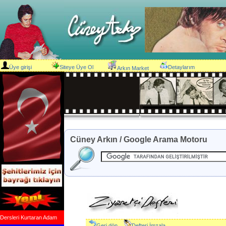
Üye girişi
Siteye Üye Ol
Detaylarım
Arkın Market
Cüney Arkın / Google Arama Motoru
Dersleri Kurtaran Adam
Geri dön
Defteri İmzala