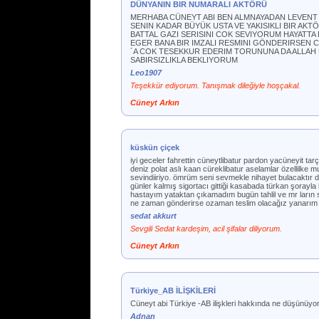
DÜNYANIN BIR NUMARALI AKTÖRÜ
MERHABA CÜNEYT ABI BEN ALMNAYADAN LEVENT 2
SENIN KADAR BÜYÜK USTA VE YAKISIKLI BIR AK
BATTAL GAZI SERISINI COK SEVIYORUM HAYATTA 
EGER BANA BIR IMZALI RESMINI GÖNDERIRSEN 
´A COK TESEKKUR EDERIM TORUNUNA DA ALLAH U
SABIRSIZLIKLA BEKLIYORUM
Leo1907
Teşekkür ediyorum. Tanışmak dileğiyle hoşçakal.
Cüneyt Arkın
küskün çiçek
iyi geceler fahrettin cüneytlibatur pardon yacüneyit ta
deniz polat aslı kaan cüreklibatur aselamlar özellilke 
sevindiiriyo. ömrüm seni sevmekle nihayet bulacaktır 
günler kalmış sigortacı gittiği kasabada türkan şoray
hastayım yataktan çıkamadım bugün tahlil ve mr ların 
ne zaman gönderirse ozaman teslim olacağız yanarım
sedat akkurt
Sevgili Sedat kardeşim, acil şifalar diliyorum.
Cüneyt Arkın
Türkiye_AB İLİŞKİLERİ
Cüneyt abi Türkiye -AB ilişkleri hakkında ne düşünüy
Adnan