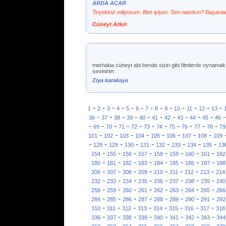
ARDA ACAR
Teşekkür ediyorum. Ben iyiyim. Sen nasılsın? Başarılar
Cüneyt Arkın
merhaba cüneyt abi bende sizin gibi filmlerde oynam
sevinirim
Ziya karakaya
-
-
-
-
-
-
-
-
-
-
-
-
-
1
2
3
4
5
6
7
8
9
10
11
12
13
-
-
-
-
-
-
-
-
-
-
36
37
38
39
40
41
42
43
44
45
46
-
-
-
-
-
-
-
-
-
-
-
69
70
71
72
73
74
75
76
77
78
79
-
-
-
-
-
-
-
-
101
102
103
104
105
106
107
108
109
-
-
-
-
-
-
-
-
-
128
129
130
131
132
133
134
135
13
-
-
-
-
-
-
-
-
154
155
156
157
158
159
160
161
162
-
-
-
-
-
-
-
-
180
181
182
183
184
185
186
187
188
-
-
-
-
-
-
-
-
206
207
208
209
210
211
212
213
214
-
-
-
-
-
-
-
-
232
233
234
235
236
237
238
239
240
-
-
-
-
-
-
-
-
258
259
260
261
262
263
264
265
266
-
-
-
-
-
-
-
-
284
285
286
287
288
289
290
291
292
-
-
-
-
-
-
-
-
310
311
312
313
314
315
316
317
318
-
-
-
-
-
-
-
-
336
337
338
339
340
341
342
343
344
-
-
-
-
-
-
-
-