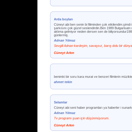
Arda boyları
Cüneyt abi ben senin bi filiminden çok etkilendim.şimdi
şarkısını çok güzel seslendirdin.Ben 1989 Bulgarisatn 
aklıma gelmiyor neden dersen sen de biliyorsundur1985 
günlermiş.
Adnan Yılmaz
Sevgili Adnan kardeşim, savaşsız, barış dolu bir dünya
Cüneyt Arkın
benimki bir soru kara murat ve benzeri filmlerin müzikle
ahmet tekin
Selamlar
Cüneyt abi seni haber programları ya haberler i sunar
Adnan Yılmaz
Tv programı şuan için düşünmüyorum.
Cüneyt Arkın