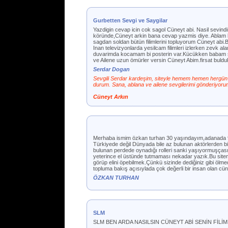
Gurbetten Sevgi ve Saygilar
Yazdigin cevap icin cok sagol Cüneyt abi. Nasil sevind
köründe,Cüneyt arkin bana cevap yazmis diye. Ablam ba
sagdan soldan bütün filimlerini topluyorum Cüneyt abi.Ba
Inan televizyonlarda yesilcam filimleri izlerken zevk 
duvarimda kocamam bi posterin var.Kücükken babam sacla
ve Ailene uzun ömürler versin Cüneyt Abim.firsat buld
Serdar Dogan
Sevgili Serdar kardeşim, siteyle hemem hemen hergün 
durum. Sana, ablana ve ailene sevgilerimi gönderiyoru
Cüneyt Arkın
Merhaba ismim özkan turhan 30 yaşındayım,adanada 9
Türkiyede değil Dünyada bile az bulunan aktörlerden b
bulunan perdede oynadığı rolleri sanki yaşıyormuşçası
yeterince el üstünde tutmaması nekadar yazık.Bu siten
görüp elini öpebilmek.Çünkü sizinde dediğiniz gibi öl
topluma bakış açısıylada çok değerli bir insan olan cüne
ÖZKAN TURHAN
SLM
SLM BEN ARDA NASILSIN CÜNEYT ABİ SENİN FİL