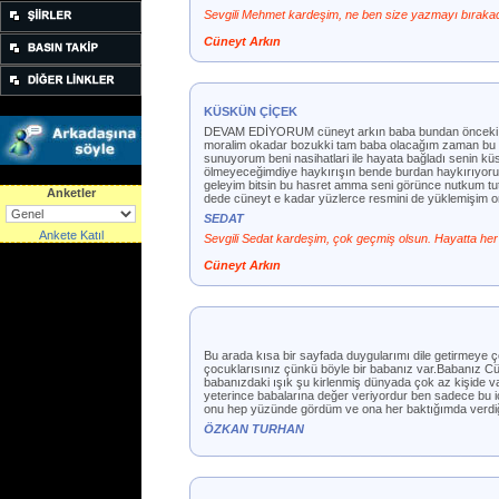
Sevgili Mehmet kardeşim, ne ben size yazmayı bırakac
Cüneyt Arkın
KÜSKÜN ÇİÇEK
DEVAM EDİYORUM cüneyt arkın baba bundan önceki me
moralim okadar bozukki tam baba olacağım zaman bu kis
sunuyorum beni nasihatlari ile hayata bağladı senin küsk
ölmeyeceğimdiye haykırışın bende burdan haykırıyorum 
geleyim bitsin bu hasret amma seni görünce nutkum tut
Anketler
dede cüneyt e kadar yüzlerce resmini de yüklemişim
SEDAT
Ankete Katıl
Sevgili Sedat kardeşim, çok geçmiş olsun. Hayatta her n
Cüneyt Arkın
Bu arada kısa bir sayfada duygularımı dile getirmeye ç
çocuklarısınız çünkü böyle bir babanız var.Babanız Cün
babanızdaki ışık şu kirlenmiş dünyada çok az kişide var
yeterince babalarına değer veriyordur ben sadece bu i
onu hep yüzünde gördüm ve ona her baktığımda verdiği 
ÖZKAN TURHAN