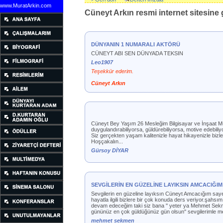
www.MuratArkin.com
Cüneyt Arkın resmi internet sitesine g
DÜNYANIN 1 NUMARALI AKTÖRÜ
CÜNEYT ABI SEN DÜNYADA TEKSIN
Leo1907
Teşekkür ederim.
Cüneyt Arkın
Cüneyt Bey Yaşım 26 Mesleğim Bilgisayar ve İnşaat Mühe
duygulandırabiliyorsa, güldürebiliyorsa, motive edebili
Siz gerçekten yaşam kalitenizle hayat hikayenizle bizl
Hoşçakalın...
Gürsoy DİYAR
SEVGİLERİN EN GÜZELİNE LAYIKSIN AMCACIĞIM
Sevgilerin en güzeline layıksın Cüneyt Amcacığım sayen
hayatla ilgili bizlere bir çok konuda ders veriyor.şa
devam edeceğim taki siz bana '' yeter ya Mehmet Sekme
gününüz en çok güldüğünüz gün olsun'' sevgilerimle 
mehmet sekmen