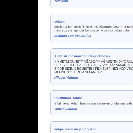
zeki akın
seLam
merhaba ben sizin filminizi cok izliyorum ama artık tel
Hadi sizze iyi günLer kendinize iyi ve cici bakın byby
mehmet zeki yeşilördek
Allah sizi basimizdan eksik etmesin
KIYMETLI CÜNEYT AĞABEYİM AĞABEYİM DİYORUM 
HEP IŞIK OLDU VE OLUYOR SEVİYENİZ VAKARINIZ
BİRDE SİZİN GEÇMİŞTEKİ FİLMELERİNİZİ VCD VE
MEMNUN OLURUM SELAMLAR
Hikmet Yildirim
Unutulmaz sahne
Yıkılmayan Adam filminin son sahneleri unutulmaz sahn
volkan yıldırım
kahpe bizansin yiğit güzeli