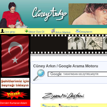
Üye girişi
Siteye Üye Ol
Detaylarım
Arkın Market
Cüney Arkın / Google Arama Motoru
Dersleri Kurtaran Adam
Geri dön
Defteri İmzala