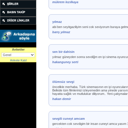
mükrem kızılkaya
yılmaz
abi ben seyitgaziliyim seni cok seviyorum buraya gelm
barış yılmaz
Anketler
sen bir dahisin
yılmaz güneyden sonra sevdiğm en iyi sinema oyuncusu
Ankete Katıl
hakanguney serti
ölümsüz sevgi
öncelikle merhaba. Türk sinemasının en iyi oyuncuların
Belkide tüm filmlerinizi izleyemedim ama yinede yarısı
hayatta sağlık ve mutlulukar diliyorum.. Yeni çalışmalar
hakan demir
sevgili cuneyt amcam
gercekten cok sevdigim bir insan cuneyt amca yasım 1