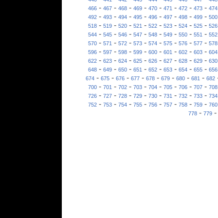
-
-
-
-
-
-
-
-
466
467
468
469
470
471
472
473
474
-
-
-
-
-
-
-
-
492
493
494
495
496
497
498
499
500
-
-
-
-
-
-
-
-
518
519
520
521
522
523
524
525
526
-
-
-
-
-
-
-
-
544
545
546
547
548
549
550
551
552
-
-
-
-
-
-
-
-
570
571
572
573
574
575
576
577
578
-
-
-
-
-
-
-
-
596
597
598
599
600
601
602
603
604
-
-
-
-
-
-
-
-
622
623
624
625
626
627
628
629
630
-
-
-
-
-
-
-
-
648
649
650
651
652
653
654
655
656
-
-
-
-
-
-
-
-
674
675
676
677
678
679
680
681
682
-
-
-
-
-
-
-
-
700
701
702
703
704
705
706
707
708
-
-
-
-
-
-
-
-
726
727
728
729
730
731
732
733
734
-
-
-
-
-
-
-
-
752
753
754
755
756
757
758
759
760
-
778
779