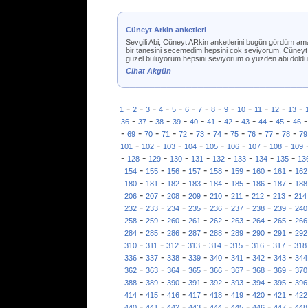
Cüneyt Arkin anketleri
Sevgili Abi, Cüneyt ARkin anketlerini bugün gördüm a
bir tanesini secemedim hepsini cok seviyorum, Cüneyt A
güzel buluyorum hepsini seviyorum o yüzden abi dold
Cihat Akgün
-
-
-
-
-
-
-
-
-
-
-
-
-
1
2
3
4
5
6
7
8
9
10
11
12
13
-
-
-
-
-
-
-
-
-
-
36
37
38
39
40
41
42
43
44
45
46
-
-
-
-
-
-
-
-
-
-
-
69
70
71
72
73
74
75
76
77
78
79
-
-
-
-
-
-
-
-
101
102
103
104
105
106
107
108
109
-
-
-
-
-
-
-
-
-
128
129
130
131
132
133
134
135
13
-
-
-
-
-
-
-
-
154
155
156
157
158
159
160
161
162
-
-
-
-
-
-
-
-
180
181
182
183
184
185
186
187
188
-
-
-
-
-
-
-
-
206
207
208
209
210
211
212
213
214
-
-
-
-
-
-
-
-
232
233
234
235
236
237
238
239
240
-
-
-
-
-
-
-
-
258
259
260
261
262
263
264
265
266
-
-
-
-
-
-
-
-
284
285
286
287
288
289
290
291
292
-
-
-
-
-
-
-
-
310
311
312
313
314
315
316
317
318
-
-
-
-
-
-
-
-
336
337
338
339
340
341
342
343
344
-
-
-
-
-
-
-
-
362
363
364
365
366
367
368
369
370
-
-
-
-
-
-
-
-
388
389
390
391
392
393
394
395
396
-
-
-
-
-
-
-
-
414
415
416
417
418
419
420
421
422
-
-
-
-
-
-
-
-
440
441
442
443
444
445
446
447
448