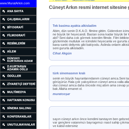
www.MuratArkin.com
Cüneyt Arkın resmi internet sitesine g
Tek basima ayakta alkisladim
Abim, dün senin D.K.A.O. filmine gittim. Gidereken icimd
ne büyük bir heyecandi. Bastan sona kadar büyük bir ke
abi? Seni daha cok görmek isterdim filmde. Film bittik
gözlerimde mutluluk ve icimdeki heyecanla ve gururla 
bana sanki deliymis gibi bakiyodu. Aslinda onlarin alki
seni gururla alkisladim.
Cihat Akgün
türk sinemasının kralı
senin en büyük hayranlarındanım cüneyt amca.Seni tari
görüşürüz.Hala çok yakışıklısın cüneyt amca valla allah
olur.cüneyt amca daha öncede msj attım ama cevap yaz
bak.Allaha emanet ol.
muratcoşar
sayın cüneyt arkın önce kendimi tanıtayım ben gebzede
var gençlere vatanımızı bayragımızı nasıl sahip çıkma
ve kabül edersiniz