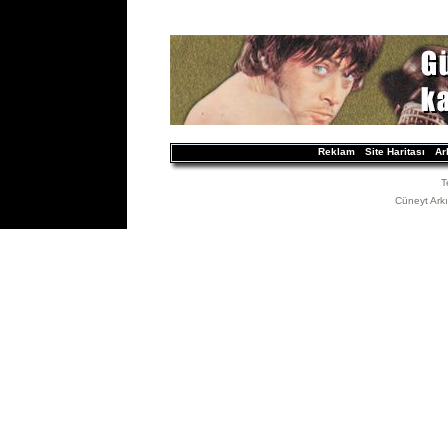
Reklam
Site Haritası
Ar
T
Cüneyt Arkın