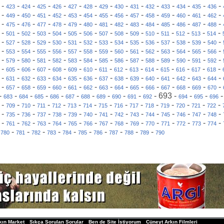
-
-
-
-
-
-
-
-
-
-
-
-
-
-
-
423
424
425
426
427
428
429
430
431
432
433
434
435
436
-
-
-
-
-
-
-
-
-
-
-
-
-
-
-
449
450
451
452
453
454
455
456
457
458
459
460
461
462
-
-
-
-
-
-
-
-
-
-
-
-
-
-
-
475
476
477
478
479
480
481
482
483
484
485
486
487
488
-
-
-
-
-
-
-
-
-
-
-
-
-
-
-
501
502
503
504
505
506
507
508
509
510
511
512
513
514
-
-
-
-
-
-
-
-
-
-
-
-
-
-
-
527
528
529
530
531
532
533
534
535
536
537
538
539
540
-
-
-
-
-
-
-
-
-
-
-
-
-
-
-
553
554
555
556
557
558
559
560
561
562
563
564
565
566
-
-
-
-
-
-
-
-
-
-
-
-
-
-
-
579
580
581
582
583
584
585
586
587
588
589
590
591
592
-
-
-
-
-
-
-
-
-
-
-
-
-
-
-
605
606
607
608
609
610
611
612
613
614
615
616
617
618
-
-
-
-
-
-
-
-
-
-
-
-
-
-
-
631
632
633
634
635
636
637
638
639
640
641
642
643
644
-
-
-
-
-
-
-
-
-
-
-
-
-
-
-
657
658
659
660
661
662
663
664
665
666
667
668
669
670
-
-
-
-
-
-
-
-
-
-
-
693
-
-
-
683
684
685
686
687
688
689
690
691
692
694
695
696
-
-
-
-
-
-
-
-
-
-
-
-
-
-
-
709
710
711
712
713
714
715
716
717
718
719
720
721
722
-
-
-
-
-
-
-
-
-
-
-
-
-
-
-
735
736
737
738
739
740
741
742
743
744
745
746
747
748
-
-
-
-
-
-
-
-
-
-
-
-
-
-
-
761
762
763
764
765
766
767
768
769
770
771
772
773
774
-
-
-
-
-
-
-
-
-
-
-
780
781
782
783
784
785
786
787
788
789
790
kın Market
Sıkça Sorulan Sorular
Ben de Site İstiyorum
Cüneyt Arkın Filmleri