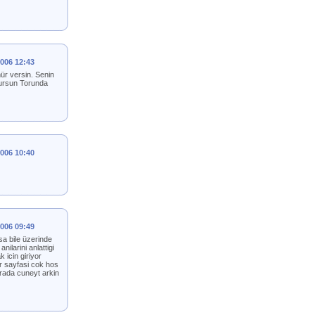
2006 12:43
ür versin. Senin
okursun Torunda
2006 10:40
2006 09:49
sa bile üzerinde
larini anlattigi
icin giriyor
ar sayfasi cok hos
burada cuneyt arkin