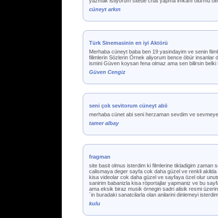
yazmak istiyorum sitede chat yapma imkanı olurmu olm
cüneyt arkın
Türk Sinemasinin en iyi Aktörü
Merhaba cüneyt baba ben 19 yasindayim ve senin fiimle
filimlerin Sözlerin Örnek aliyorum bence öbür insanlar
ismini Güven koysan fena olmaz ama sen bilirsin belki 
Güven Cengiz
seni çok sevitorum cüneyt abii
merhaba cünet abi seni herzaman sevdim ve sevme
tamer albay
fragman
site basit olmus isterdim ki filmlerine tikladigim zaman
calismaya deger sayfa cok daha güzel ve renkli akilda 
kisa videolar cok daha güzel ve sayfaya özel olur unu
sanirim babanizla kisa röportajlar yapmaniz ve bu sayfa
ama eksik biraz musik örnegin sadri alisik resmi üzerine
´in buradaki sanatcilarla olan anilarini dinlemeyi ist
kulu