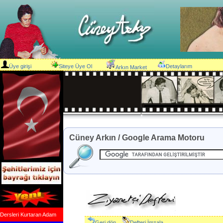
Üye girişi
Siteye Üye Ol
Detaylarım
Arkın Market
Cüney Arkın / Google Arama Motoru
Dersleri Kurtaran Adam
Geri dön
Defteri İmzala