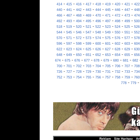
-
-
-
-
-
-
-
-
414
415
416
417
418
419
420
421
422
-
-
-
-
-
-
-
-
440
441
442
443
444
445
446
447
448
-
-
-
-
-
-
-
-
466
467
468
469
470
471
472
473
474
-
-
-
-
-
-
-
-
492
493
494
495
496
497
498
499
500
-
-
-
-
-
-
-
-
518
519
520
521
522
523
524
525
526
-
-
-
-
-
-
-
-
544
545
546
547
548
549
550
551
552
-
-
-
-
-
-
-
-
570
571
572
573
574
575
576
577
578
-
-
-
-
-
-
-
-
596
597
598
599
600
601
602
603
604
-
-
-
-
-
-
-
-
622
623
624
625
626
627
628
629
630
-
-
-
-
-
-
-
-
648
649
650
651
652
653
654
655
656
-
-
-
-
-
-
-
-
674
675
676
677
678
679
680
681
682
-
-
-
-
-
-
-
-
700
701
702
703
704
705
706
707
708
-
-
-
-
-
-
-
-
726
727
728
729
730
731
732
733
734
-
-
-
-
-
-
-
-
752
753
754
755
756
757
758
759
760
-
778
779
Reklam
Site Haritası
Ar