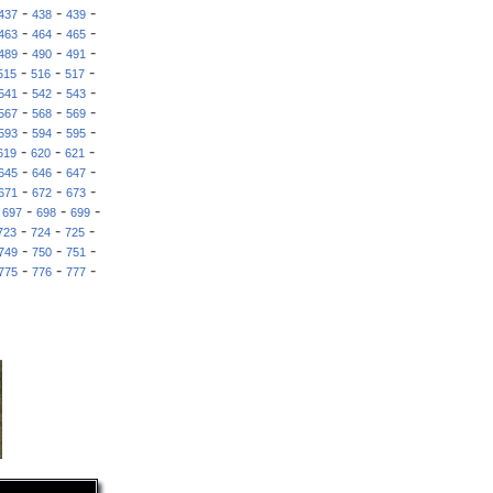
-
-
-
437
438
439
-
-
-
463
464
465
-
-
-
489
490
491
-
-
-
515
516
517
-
-
-
541
542
543
-
-
-
567
568
569
-
-
-
593
594
595
-
-
-
619
620
621
-
-
-
645
646
647
-
-
-
671
672
673
-
-
-
-
697
698
699
-
-
-
723
724
725
-
-
-
749
750
751
-
-
-
775
776
777