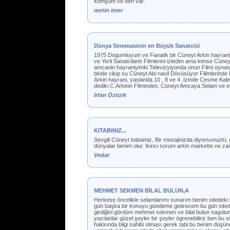
komşum ve ben var.
metin imer
Dünya Sinemasinin en Büyük Sanatcisi
1975 Dogumluyum ve Fanatik bir Cüneyt Arkin hayraniyi
ve Yerli Sanatcilarin Filmlerini izledim ama kimse Cü
amcanin hayraniyimki Televizyiyonda onun Filmi oynas
biride cikip su Cüneyt Abi nasil Dövüsüyor Filimlerinde 
Arkin hayrani, yaslarida 10 , 8 ve 4 .Izinde Cesme Kale
dediki C.Arkinin Filminden. Cüneyt Amcaya Selam ve el
Irfan Öztürk
KITABINIZ...
Sevgili Cüneyt babamiz, Bir mesajinizda diyorsunuzki, e
dünyalar benim olur. Ikinci sorum arkin markette ne zam
Vedat
MEHMET SEKMEN BİLAL BULUN,A
Herkese öncelikle selamlarımı sunarım benim sitedeki 
gün başka bir konuyu gündeme getirecem bu gün sitedek
girdiğini gördüm mehmet sekmen ve bilal bulun sagolu
yazılanlar güzel şeyler bir şeyler ögrenebiliriz ben bu 
hakkında bilgi sahibi olması gerek tabi bu benim düşü