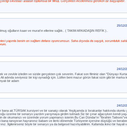
ektiği sıkıntıları anlatan toplumsal bir filmdi. Gerçekten incelenmesi gereken bir başyapıttır.
25/12/
olmuş oğulların kaan ve murat'ın ellerine sağlık.. ( TAKIM ARKADAŞIN REFİK )..
eleci yapınla benim en sağlam defans oyuncumsun. Saha dışında da saygılı, sorumluluk sahibi 
orum.
24/12/
rek ve zevkle izledim ve sizide gerçekten çok severim. Fakat son filminiz olan "Dünyayı Kur
i adında seviyesiz bir kişi oynadığı için. Lütfen beni mazur görün fakat sizin gibi bir marka ki
nyalı bir adam
24/12/
 bana ait.TÜRSAK kursiyeri ve bir sanatçı olarak Yeşilçamda iz bırakanlar hakkında olumlu
oğu üzerine bir senaryo yazdım yarışmaya girdim tutmadı.Siz bir çınar ağacıyken kendi yaşa
sizin de okumanızı ve üzerinde yorum yapmanızı isterim.Bu Can Dündar'ın "İbrahim Tatlıses"v
sizi bana tanıştıran hayranınız babam ve ilerki dönemde Türkiyenin içersine düştüğü ve berabe
larınız. İlgilenirseniz böyle bir senaryo ya da belgesel hazırlıyabilirim. Kafamda ikinci bir hayali