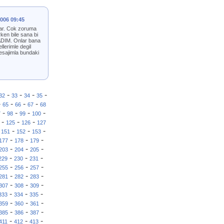
2006 09:45
lar. Cok zoruma
rken bile sana bi
ADIM. Onlar bana
lerimle degil
esajimla bundaki
-
-
-
-
32
33
34
35
-
-
-
-
65
66
67
68
-
-
-
-
7
98
99
100
-
-
-
125
126
127
-
-
-
-
151
152
153
-
-
-
177
178
179
-
-
-
203
204
205
-
-
-
229
230
231
-
-
-
255
256
257
-
-
-
281
282
283
-
-
-
307
308
309
-
-
-
333
334
335
-
-
-
359
360
361
-
-
-
385
386
387
-
-
-
411
412
413