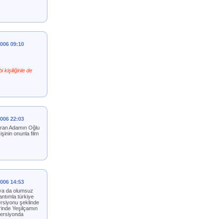
2006 09:10
kişiliğinle de
2006 22:03
taran Adamın Oğlu
şinin onunla film
2006 14:53
 ya da olumsuz
ntımla türkiye
ersiyonu şeklinde
rinde Yeşilçamın
 versiyonda