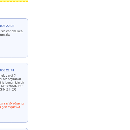
2006 22:02
z siz var oldukça
rımızla
2006 21:41
nek vardir?
i biz hayranlar
iz bunun icin bir
RUZ MEDYANIN BU
GINIZ HER
luk sahibi olmanız
de çok teşekkür