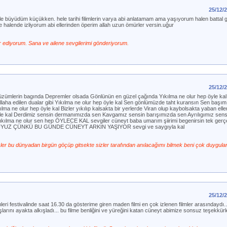
25/12/
le büyüdüm küçükken. hele tarihi filimlerin varya abi anlatamam ama yaşıyorum halen battal gaz
e halende izliyorum abi ellerinden öperim allah uzun ömürler versin.uğur
r ediyorum. Sana ve ailene sevgilerimi gönderiyorum.
25/12/
 üzümlerin bagında Depremler olsada Gönlünün en güzel çağında Yıkılma ne olur hep öyle k
Allaha edilen dualar gibi Yıkılma ne olur hep öyle kal Sen gönlümüzde taht kuransın Sen başım
ma ne olur hep öyle kal Bizler yıkılıp kalsakta bir yerlerde Viran olup kaybolsakta yaban ell
öyle kal Derdimiz sensin dermanımızda sen Kavgamız sensin barışımızda sen Ayrılıgımız sen
ıkılma ne olur sen hep ÖYLECE KAL sevgiler cüneyt baba umarım şiirimi begenirsin tek gerç
UTLUYUZ ÇÜNKÜ BU GÜNDE CÜNEYT ARKIN YAŞIYOR sevgi ve saygıyla kal
zler bu dünyadan birgün göçüp gitsekte sizler tarafından anılacağımı bilmek beni çok duygulan
25/12/
eri festivalinde saat 16.30 da gösterime giren maden filmi en çok izlenen filmler arasındaydı...f
larını ayakta alkışladı... bu filme benliğini ve yüreğini katan cüneyt abimize sonsuz teşekkürle