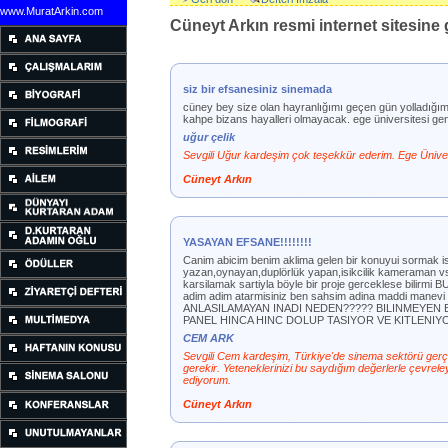
www.MuratArkin.com
Cüneyt Arkın resmi internet sitesine g
siz bir efsanesiniz sinemada
cüney bey size olan hayranlığımı geçen gün yolladığım m
kahpe bizans hayalleri olmayacak. ege üniversitesi gen
uğur çelik
Sevgili Uğur kardeşim çok teşekkür ederim. Ege Üniver
Cüneyt Arkın
YASAYAN EFSANE!!!!!!!!
Canim abicim benim aklima gelen bir konuyui sormak i
yazan,oynayan,duplörlük yapan,isikcilik kameraman vs 
karsilamak sartiyla böyle bir proje gerceklese bilirmi
adim adim atarmisiniz ben sahsim adina maddi ma
ANLASILAMAYAN INADI NEDEN????? BILINMEYEN
PANEL HINCA HINC DOLUP TASIYOR VE KITLENIYO
CEM ARK
Sevgili Cem kardeşim, Türkiye'de sinema sektörü gerçek
gerekir. Yeteneklerinizi bu saydığım değerlerle çevre
ediyorum.
Cüneyt Arkın