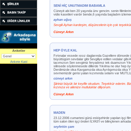
SENİ HİÇ UNUTMADIM BABAMLA
Cüneyit abi ben 20 yaşında ünv gencim. senin filimlerin
vidio kasetleri vardır bende,6 yaşında başladım izleme
ayhan uğuş
Sevgili Ayhan kardeşim, düşüncelerin için çok teşekkü
Cüneyt Arkın
HEP ÖYLE KAL
Anketler
Fırtınalar essede ıssız daglarında Gazellere dönsede
büyüttügüm sevdalar gibi Sevgiliye edilen vedalar gibi 
Ankete Katıl
tacımızsın Sen sevgimiz feryadımız tek duamızsın Yıkıl
silinsede söylenmesede dillerde Yıkılma ne olur hep 
Derdimizde olsa Kavgamızda olsa Ayrılıgımızda olsa Y
sevmemizdir gerisi yalan kızımında selamı var M
cüneyt arkın
Şiirinizi büyük bir keyifle okudum. Teşekkür ederim. Bi
kızınıza ve ailenize mutluluklar diliyorum.
Cüneyt Arkın
MADEN
23.12.2006 cumartesi günü eskişehirde yapılan işçi filml
tüm salon ölen işçi önderi İLYAS'I ve bilinçlenen arkadaş
seyfettin çam