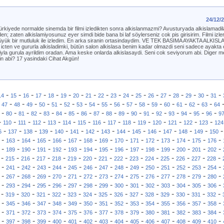
24/12/
kiyede normalde sinemda bir filmi izledikten sonra alkislanmazmi? Avusturyada alkislamadi
en; zaten alkislamiyosunuz eyer simdi bide bana bi laf söylerseniz cok pis girisirim. Filmi izle
yük bir mutluluk ile izledim. En arka siranin ortasindaydim. VE TEK BASIMA AYAKTA ALKISL
cten ve gururla alkisladimki, bütün salon alkislasa benim kadar olmazdi seni sadece ayakta el
iyla gurula ayrildim oradan. Ama keske onlarda alkislasaydi. Seni cok seviyorum abi. Diger m
n abi? 17 yasindaki Cihat Akgün!
-
-
-
-
-
-
-
-
-
-
-
-
-
-
-
-
-
-
14
15
16
17
18
19
20
21
22
23
24
25
26
27
28
29
30
31
-
-
-
-
-
-
-
-
-
-
-
-
-
-
-
-
-
-
47
48
49
50
51
52
53
54
55
56
57
58
59
60
61
62
63
64
-
-
-
-
-
-
-
-
-
-
-
-
-
-
-
-
-
-
80
81
82
83
84
85
86
87
88
89
90
91
92
93
94
95
96
9
-
-
-
-
-
-
-
-
-
-
-
-
-
-
-
110
111
112
113
114
115
116
117
118
119
120
121
122
123
124
-
-
-
-
-
-
-
-
-
-
-
-
-
-
6
137
138
139
140
141
142
143
144
145
146
147
148
149
150
-
-
-
-
-
-
-
-
-
-
-
-
-
-
-
163
164
165
166
167
168
169
170
171
172
173
174
175
176
-
-
-
-
-
-
-
-
-
-
-
-
-
-
-
189
190
191
192
193
194
195
196
197
198
199
200
201
202
-
-
-
-
-
-
-
-
-
-
-
-
-
-
-
215
216
217
218
219
220
221
222
223
224
225
226
227
228
-
-
-
-
-
-
-
-
-
-
-
-
-
-
-
241
242
243
244
245
246
247
248
249
250
251
252
253
254
-
-
-
-
-
-
-
-
-
-
-
-
-
-
-
267
268
269
270
271
272
273
274
275
276
277
278
279
280
-
-
-
-
-
-
-
-
-
-
-
-
-
-
-
293
294
295
296
297
298
299
300
301
302
303
304
305
306
-
-
-
-
-
-
-
-
-
-
-
-
-
-
-
319
320
321
322
323
324
325
326
327
328
329
330
331
332
-
-
-
-
-
-
-
-
-
-
-
-
-
-
-
345
346
347
348
349
350
351
352
353
354
355
356
357
358
-
-
-
-
-
-
-
-
-
-
-
-
-
-
-
371
372
373
374
375
376
377
378
379
380
381
382
383
384
-
-
-
-
-
-
-
-
-
-
-
-
-
-
-
397
398
399
400
401
402
403
404
405
406
407
408
409
410