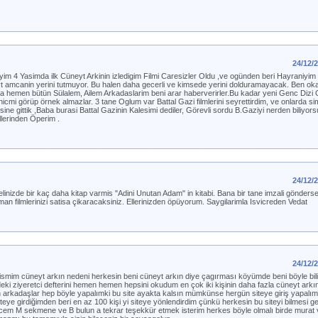
24/12/
m 4 Yasimda ilk Cüneyt Arkinin izledigim Filmi Caresizler Oldu ,ve ogünden beri Hayraniyim
neyt amcanin yerini tutmuyor. Bu halen daha gecerli ve kimsede yerini dolduramayacak. Ben o
a hemen bütün Sülalem, Ailem Arkadaslarim beni arar haberverirler.Bu kadar yeni Genc Dizi 
hicmi görüp örnek almazlar. 3 tane Oglum var Battal Gazi filmlerini seyrettirdim, ve onlarda si
sine gittik ,Baba burasi Battal Gazinin Kalesimi dediler, Görevli sordu B.Gaziyi nerden biliyo
lerinden Öperim .
24/12/
linizde bir kaç daha kitap varmis "Adini Unutan Adam" in kitabi. Bana bir tane imzali gönders
an filmlerinizi satisa çikaracaksiniz. Ellerinizden öpüyorum. Saygilarimla Isvicreden Vedat
24/12/
ismim cüneyt arkın nedeni herkesin beni cüneyt arkın diye çagırması köyümde beni böyle bili
i ziyeretci defterini hemen hemen hepsini okudum en çok iki kişinin daha fazla cüneyt arkın 
n arkadaşlar hep böyle yapalımki bu site ayakta kalsın mümkünse hergün siteye giriş yapalı
siteye girdiğimden beri en az 100 kişi yi siteye yönlendirdim çünkü herkesin bu siteyi bilmesi 
ncem M sekmene ve B bulun a tekrar teşekkür etmek isterim herkes böyle olmalı birde murat