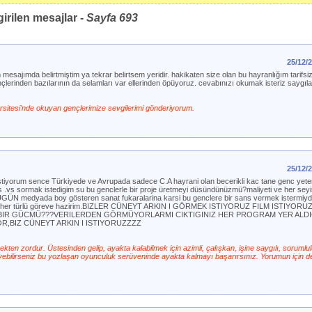
irilen mesajlar -
Sayfa
693
25/12/
esajımda belirtmiştim ya tekrar belirtsem yeridir. hakikaten size olan bu hayranlığım tarifsi
çlerinden bazılarının da selamları var ellerinden öpüyoruz. cevabınızı okumak isteriz saygıla
sitesi'nde okuyan gençlerimize sevgilerimi gönderiyorum.
25/12/
stiyorum sence Türkiyede ve Avrupada sadece C.A hayrani olan becerikli kac tane genc yete
.vs sormak istedigim su bu genclerle bir proje üretmeyi düsündünüzmü?maliyeti ve her seyin
 BUGÜN medyada boy gösteren sanat fukaralarina karsi bu genclere bir sans vermek istermiydin
nevi her türlü göreve hazirim.BIZLER CÜNEYT ARKIN I GÖRMEK ISTIYORUZ FILM ISTIYO
 BIR GÜCMÜ???VERILERDEN GÖRMÜYORLARMI CIKTIGINIZ HER PROGRAM YER ALDI
R,BIZ CÜNEYT ARKIN I ISTIYORUZZZZ
ten zordur. Üstesinden gelip, ayakta kalabilmek için azimli, çalışkan, işine saygılı, sorumlu
leyebilirseniz bu yozlaşan oyunculuk serüveninde ayakta kalmayı başarırsınız. Yorumun için 