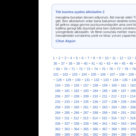
Tek basima ayakta alkisladim 2
mesajima buradan devam ediyorum. Abi merak ettim Tür
gitti. Ben alkislarken onlar bana bakarken dedimki icimd
laf gelirse ataga gecme pozisyonundaydim ama seni bü
katilma geregi bile duymadi ama ben öylesine yürekten i
yüregimlede alkisladim. Ve filmin sonunda mehter mars
mesajimdaki sorularima yanit ve biraz yorum yaparmisi
Cihat Akgün
-
-
-
-
-
-
-
-
-
-
-
-
-
1
2
3
4
5
6
7
8
9
10
11
12
13
-
-
-
-
-
-
-
-
-
-
36
37
38
39
40
41
42
43
44
45
46
-
-
-
-
-
-
-
-
-
-
-
69
70
71
72
73
74
75
76
77
78
79
-
-
-
-
-
-
-
-
101
102
103
104
105
106
107
108
109
-
-
-
-
-
-
-
-
-
128
129
130
131
132
133
134
135
13
-
-
-
-
-
-
-
-
154
155
156
157
158
159
160
161
162
-
-
-
-
-
-
-
-
180
181
182
183
184
185
186
187
188
-
-
-
-
-
-
-
-
206
207
208
209
210
211
212
213
214
-
-
-
-
-
-
-
-
232
233
234
235
236
237
238
239
240
-
-
-
-
-
-
-
-
258
259
260
261
262
263
264
265
266
-
-
-
-
-
-
-
-
284
285
286
287
288
289
290
291
292
-
-
-
-
-
-
-
-
310
311
312
313
314
315
316
317
318
-
-
-
-
-
-
-
-
336
337
338
339
340
341
342
343
344
-
-
-
-
-
-
-
-
362
363
364
365
366
367
368
369
370
-
-
-
-
-
-
-
-
388
389
390
391
392
393
394
395
396