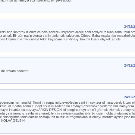
azmı bu tamamıyla sizin bileceniz bir şeysagolun
24/12/
rini hep severek izledim ve hala severek izliyorum ailece seni seviyoruz allah sana uzun öm
 da almali. Bir gün nasip olursa senin tanismak istiyorum. Cüneyt Baba insallah bu mesajimi 
ben Oglumun ismini cüneyt Arkin koyacam. Kendine iyi bak bir kusur etiysek aff ola.
24/12/
ye de devam edecem
24/12/
 sececegim herhangi bir filminin fragmanini izleyebileyim sanirim cok zor olmasa gerek ki zor ol
kalici olur daha sonra cüneyt arkin`in sadece bu sayfaya özel baska yerlerde bulunmayacak ani
tmayin insanlar bu sayfaya ARKIN DESIGN icin degil cuneyt arkin`i görmek izlemek ve duymak 
da yayinlamaniz sayfanin ziyaretcilerinin sayisini cogaltacaktir bir diger nokta unutulmayanl
 tikladigimda tabiri caizse nostaljik bir muzik ile fragmanlarini izlemeyi isterdim ayrica yine 
erdim KOLAY GELSIN