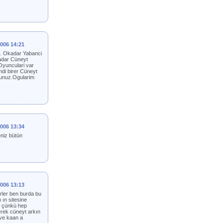
2006 14:21
 . Okadar Yabanci
kadar Cüneyt
Oyunculari var
mdi birer Cüneyt
rsunuz.Ogularim
2006 13:34
eniz bütün
2006 13:13
rler ben burda bu
ın sitesine
m çünkü hep
gerek cüneyt arkın
 ve kaan a