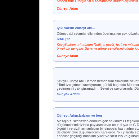
Maden filmi Türkiye'nin o zamanlarda maden işçilerinin ç
Cüneyt Arkın
İyiki varsın cüneyt abi...
Cüneyt abi selamlar ellerinden öperim,siten çok güzel 
refik çat
Sevgili takım arkadaşım Refik, o çevik, hızlı ve mücad
örnek bir gençsin. Sana ve ailene sevgilerimi gönderiy
Cüneyt Arkın
Sevgili Cüneyt Abi, Hemen hemen tüm filmlerinizi seve
" filminize gitmek istemiyorum, çünkü başrolde Mehmet Al
çevirmesini yakıştıramadım. Sevgi ve saygılarımla, Dü
Dünyalı Adam
Cüneyt Arkın,babam ve ben
Mesajınızı sitenizden okudum çok sevindim.O teşekkür
düşüncelerimi sizlerle paylaşmaktan onur duyarım.G.D
ölçeğini ve sizi harmanladım bir sinopsis hazırladım 
de olabilir diye düşünüyorum.Karelerde 7o li yıllarda 
sancılar geçirdiği bunalımlı yıllar ve sizin iniş ve çıkış