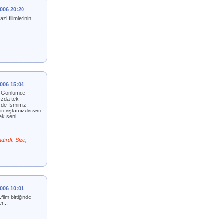
2006 20:20
i filimlerinin
2006 15:04
al Gönlümde
ızda tek
erde İsmimiz
sin aşkımızda sen
ek seni
dırdı. Size,
2006 10:01
ilm bittiğinde
r...