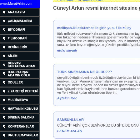
www.MuratArkin.com
Cüneyt Arkın resmi internet sitesine g
melikşah.iki esir.ferhat ile şirin.yusuf ile züley
türk milletinin duayane kahramanı türk sinemasının taçsız
var fakat her nedense filmlerinizi göstermiyorlar bir yığ
büyük bir azimle ve inançla bekliyorum...arkın market,t
sora..tv..lere boyun eğmeyiz..o güzelim prodüksüyonları.
erdal saygılı
TÜRK SINEMASINA NE OLDU???
sevgili büyügüm benim cok üzüldügüm olaylardan birisi 
veriliyor...bizim Amerikan sinemalarindan ne eksigimiz v
ne duydu nede seyretti..neden bu filimler gösterilmiyor
kac figüranlarimizi kayip ettik ben bunlara gercekten c
ve Yeni yilinizi kutlar ellerinizden öperim.
Aytekin Koc
SAMSUNLULAR
CÜNEYİT ABİYİ ÇOK SEVİYORUZ BU SİTE DE ONU
EKREM ASLAN