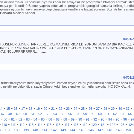
isini tartismislar. Kendilerine niye bu kadar bir seviyesiz bir programa ciktiklarini sormak iste
maya girmislerdir ? Bence, yapmis olduklari bu program hic geregi olmamakla birlikte, kendiler
pimiza uygun bir yayin anlayisi olup olmadigini kendilerine bizzat sorarim. Sizin ile her zama
 Harvard Medical School
04/01/
RIM BUSEFER BUYUK HARFLERLE YAZMALIYIM. RICA EDIYORUM BANA DA BIR KAC KELI
RSEYLER YAZANA KADAR VALLA DEVAM EDECEGIM. SIZIN EN BUYUK HAYRANINIZIM B
.NOLURRRRRRRR...............
04/01/
filmlerini ariyorum nede seyrediyorum. zaman deyisti ve bu yüzdendirki eski filmler bana eskile
 ne idik ne olduk diye. sayin Cüneyt Arkin beyefendiye hürmetler saygilar. HOSCA KALIN..
-
-
-
-
-
-
-
-
-
-
-
-
-
-
-
-
-
-
14
15
16
17
18
19
20
21
22
23
24
25
26
27
28
29
30
31
-
-
-
-
-
-
-
-
-
-
-
-
-
-
-
-
-
-
47
48
49
50
51
52
53
54
55
56
57
58
59
60
61
62
63
64
-
-
-
-
-
-
-
-
-
-
-
-
-
-
-
-
-
-
80
81
82
83
84
85
86
87
88
89
90
91
92
93
94
95
96
9
-
-
-
-
-
-
-
-
-
-
-
-
-
-
-
110
111
112
113
114
115
116
117
118
119
120
121
122
123
124
-
-
-
-
-
-
-
-
-
-
-
-
-
-
6
137
138
139
140
141
142
143
144
145
146
147
148
149
150