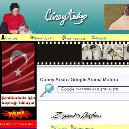
Üye girişi
Siteye Üye Ol
Detaylarım
Arkın Market
Cüney Arkın / Google Arama Motoru
Dersleri Kurtaran Adam
Geri dön
Defteri İmzala