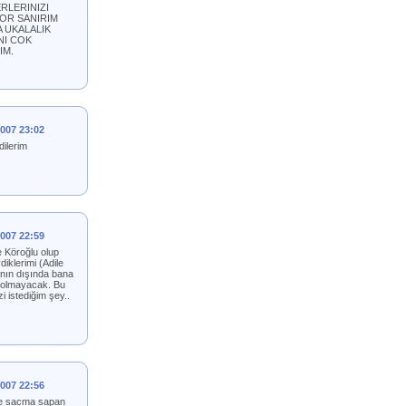
RLERINIZI
YOR SANIRIM
 UKALALIK
NI COK
IM.
2007 23:02
dilerim
2007 22:59
e Köroğlu olup
iklerimi (Adile
ının dışında bana
e olmayacak. Bu
 istediğim şey..
2007 22:56
yle sacma sapan