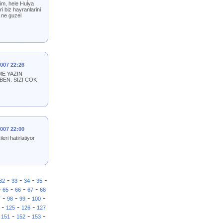
rim, hele Hulya
i biz hayranlarini
n ne guzel
2007 22:26
ME YAZIN
EN. SIZI COK
2007 22:00
ri hatirlatiyor
-
-
-
-
32
33
34
35
-
-
-
-
65
66
67
68
-
-
-
-
7
98
99
100
-
-
-
125
126
127
-
-
-
-
151
152
153