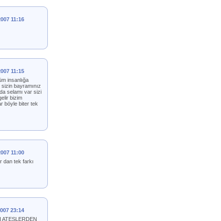
2007 11:16
2007 11:15
tüm insanlığa
e sizin bayramınız
da selamı var sizi
elir bizim
böyle biter tek
2007 11:00
r dan tek farkı
2007 23:14
I ATESLERDEN