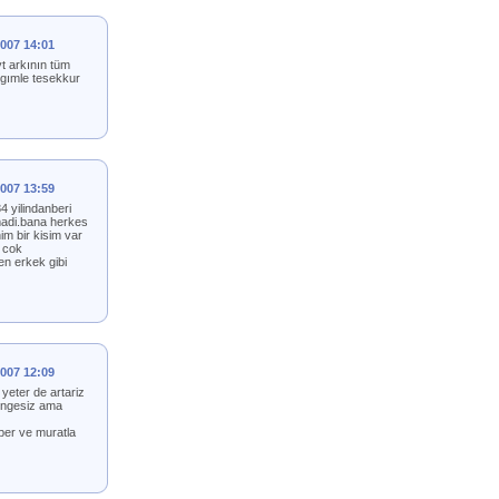
2007 14:01
t arkının tüm
lıgımle tesekkur
2007 13:59
4 yilindanberi
madi.bana herkes
m bir kisim var
 cok
en erkek gibi
2007 12:09
yeter de artariz
dengesiz ama
öper ve muratla