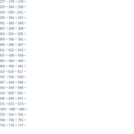
-
-
-
177
178
179
-
-
-
203
204
205
-
-
-
229
230
231
-
-
-
255
256
257
-
-
-
281
282
283
-
-
-
307
308
309
-
-
-
333
334
335
-
-
-
359
360
361
-
-
-
385
386
387
-
-
-
411
412
413
-
-
-
437
438
439
-
-
-
463
464
465
-
-
-
489
490
491
-
-
-
515
516
517
-
-
-
541
542
543
-
-
-
567
568
569
-
-
-
593
594
595
-
-
-
619
620
621
-
-
-
645
646
647
-
-
-
671
672
673
-
-
-
-
697
698
699
-
-
-
723
724
725
-
-
-
749
750
751
-
-
-
775
776
777