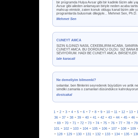
bir programda Hulya Avsar gibi bir kadinle bizim aile yap
Avsar gibi aileden anlamayan biriyle neden acaba tartis
mahcup etmistir, zaten konuk oldugu kanal bizim aile ya
programlarda bulusmak dilegiyle... Mehmet Sen, Ph.D.
Mehmet Sen
CUNEYT AMCA
SIZIN ILGINIZI NASIL CEKEBILIRIM ACABA. SANI
CUNEYT AMCA. BU DORDUNCU OLDU. SIZ BANA BI
SEVIYORUM. HADI BE CUNEYT AMCA. BIRSEYLER YAZ
lale karacali
Ne demeliyim bilmemki?
selamlar. ben filmlerini seyrederek büyüdüm ve artik ne 
simdiki zamanla o zamanlari düsündükce kahroluyorum.
dostcakal
-
-
-
-
-
-
-
-
-
-
-
-
-
1
2
3
4
5
6
7
8
9
10
11
12
13
-
-
-
-
-
-
-
-
-
-
36
37
38
39
40
41
42
43
44
45
46
-
-
-
-
-
-
-
-
-
-
-
69
70
71
72
73
74
75
76
77
78
79
-
-
-
-
-
-
-
-
101
102
103
104
105
106
107
108
109
-
-
-
-
-
-
-
-
-
128
129
130
131
132
133
134
135
13