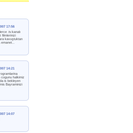
2007 17:56
erce .tv.kanalı
filmlerinizi
lara kavuştuktan
a emanet...
2007 14:21
programlarina
in cogunu halkimiz
nda is bekleyen
cmis Bayraminizi
2007 14:07
R