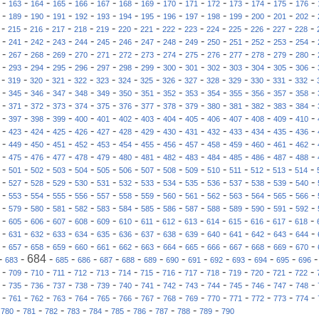
-
-
-
-
-
-
-
-
-
-
-
-
-
-
-
163
164
165
166
167
168
169
170
171
172
173
174
175
176
-
-
-
-
-
-
-
-
-
-
-
-
-
-
-
189
190
191
192
193
194
195
196
197
198
199
200
201
202
-
-
-
-
-
-
-
-
-
-
-
-
-
-
-
215
216
217
218
219
220
221
222
223
224
225
226
227
228
-
-
-
-
-
-
-
-
-
-
-
-
-
-
-
241
242
243
244
245
246
247
248
249
250
251
252
253
254
-
-
-
-
-
-
-
-
-
-
-
-
-
-
-
267
268
269
270
271
272
273
274
275
276
277
278
279
280
-
-
-
-
-
-
-
-
-
-
-
-
-
-
-
293
294
295
296
297
298
299
300
301
302
303
304
305
306
-
-
-
-
-
-
-
-
-
-
-
-
-
-
-
319
320
321
322
323
324
325
326
327
328
329
330
331
332
-
-
-
-
-
-
-
-
-
-
-
-
-
-
-
345
346
347
348
349
350
351
352
353
354
355
356
357
358
-
-
-
-
-
-
-
-
-
-
-
-
-
-
-
371
372
373
374
375
376
377
378
379
380
381
382
383
384
-
-
-
-
-
-
-
-
-
-
-
-
-
-
-
397
398
399
400
401
402
403
404
405
406
407
408
409
410
-
-
-
-
-
-
-
-
-
-
-
-
-
-
-
423
424
425
426
427
428
429
430
431
432
433
434
435
436
-
-
-
-
-
-
-
-
-
-
-
-
-
-
-
449
450
451
452
453
454
455
456
457
458
459
460
461
462
-
-
-
-
-
-
-
-
-
-
-
-
-
-
-
475
476
477
478
479
480
481
482
483
484
485
486
487
488
-
-
-
-
-
-
-
-
-
-
-
-
-
-
-
501
502
503
504
505
506
507
508
509
510
511
512
513
514
-
-
-
-
-
-
-
-
-
-
-
-
-
-
-
527
528
529
530
531
532
533
534
535
536
537
538
539
540
-
-
-
-
-
-
-
-
-
-
-
-
-
-
-
553
554
555
556
557
558
559
560
561
562
563
564
565
566
-
-
-
-
-
-
-
-
-
-
-
-
-
-
-
579
580
581
582
583
584
585
586
587
588
589
590
591
592
-
-
-
-
-
-
-
-
-
-
-
-
-
-
-
605
606
607
608
609
610
611
612
613
614
615
616
617
618
-
-
-
-
-
-
-
-
-
-
-
-
-
-
-
631
632
633
634
635
636
637
638
639
640
641
642
643
644
-
-
-
-
-
-
-
-
-
-
-
-
-
-
-
657
658
659
660
661
662
663
664
665
666
667
668
669
670
-
-
684
-
-
-
-
-
-
-
-
-
-
-
-
683
685
686
687
688
689
690
691
692
693
694
695
696
-
-
-
-
-
-
-
-
-
-
-
-
-
-
-
709
710
711
712
713
714
715
716
717
718
719
720
721
722
-
-
-
-
-
-
-
-
-
-
-
-
-
-
-
735
736
737
738
739
740
741
742
743
744
745
746
747
748
-
-
-
-
-
-
-
-
-
-
-
-
-
-
-
761
762
763
764
765
766
767
768
769
770
771
772
773
774
-
-
-
-
-
-
-
-
-
-
-
780
781
782
783
784
785
786
787
788
789
790