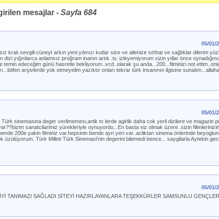
irilen mesajlar -
Sayfa
684
05/01/
 kralı sevgili cüneyt arkın yeni yılınızı kutlar size ve ailenize sıhhat ve sağlıklar dilerim yüzl
ın dizi yığınlarca anlamsız proğram inanın artık .tv. izleyemiyorum sizin yıllar önce oynadığınız 
e temin edeceğim günü hasretle bekliyorum..vcd..olarak şu anda...200...filminizi not ettim..on
..lütfen arşivlerde yok etmeyelim yazıktır onları tekrar türk insanının ilgisine sunalım...allah
05/01/
Türk sinemasina deger verilmemesi,artik tv lerde agirlik daha cok yerli dizilere ve magazin 
ar??bizim sanatcilarimiz yürekleriyle oynuyordu...En basta siz olmak üzere..sizin filimleriniz
.bende 200e yakin filminiz var.hepsinin bende ayri yeri var..acliktan sinema önlerinde beyoglu
ok üzülüyorum. Türk Milleti Türk Sinemasi'nin degerini bilemedi bence... saygilarla Aytekin ge
05/01/
 İYİ TANIMAZI SAĞLADI SİTEYİ HAZIRLAYANLARA TEŞEKKÜRLER SAMSUNLU GENÇLE