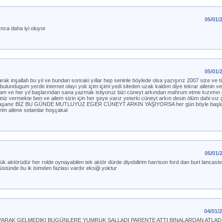
05/01/
nca daha iyi oluyor
05/01/
larak inşallah bu yıl ve bundan sonraki yıllar hep seninle böylede olsa yazışırız 2007 size ve 
bulundugum yerde internet olayı yok içim içimi yedi siteden uzak kaldım diye tekrar ailenin v
yram ve her yıl başlarından sana yazmak istiyoruz bizi cüneyt arkından mahrum etme kızımın 
niz vermekte ben ve ailem sizin için her şeye varız yeterki cüneyt arkın desin ölüm dahi vız g
ncak yaşanır BİZ BU GÜNDE MUTLUYUZ EGER CÜNEYT ARKIN YAŞIYORSA her gün böyle başlar 
erim ailene selamlar hoşçakal
05/01/
k aktörüdür her rolde oynayabilen tek aktör dürde diyebilirim harrison ford dan burt lancaste
stünde bu ik isimden fazlası vardır eksiği yoktur
04/01/
AYARAK GELMEDIKI BUGÜNLERE YUMRUK SALLADI PARENTE ATTI BINALARDAN ATLAD