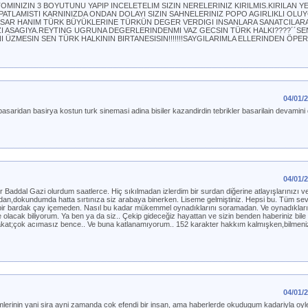
OMINIZIN 3 BOYUTUNU YAPIP INCELETELIM SIZIN NERELERINIZ KIRILMIS.KIRILAN YE
E PATLAMISTI KARNINIZDA ONDAN DOLAYI SIZIN SAHNELERINIZ POPO AGIRLIKLI OLU
KASAR HANIM TÜRK BÜYÜKLERINE TÜRKÜN DEGER VERDIGI INSANLARA SANATCILARA
IZI ASAGIYA.REYTING UGRUNA DEGERLERINDENMI VAZ GECSIN TÜRK HALKI????´´SE
ÜZMESIN SEN TÜRK HALKININ BIRTANESISIN!!!!!!!SAYGILARIMLA ELLERINDEN ÖPER
04/01/
saridan basirya kostun turk sinemasi adina bisiler kazandirdin tebrikler basarilain devamini 
04/01/
Baddal Gazi olurdum saatlerce. Hiç sıkılmadan izlerdim bir surdan diğerine atlayışlarınızı v
dan,dokundumda hatta sırtınıza siz arabaya binerken. Liseme gelmiştiniz. Hepsi bu. Tüm sevd
rla bir bardak çay içemeden. Nasıl bu kadar mükemmel oynadıklarını soramadan. Ve oynadıklar
 olacak biliyorum. Ya ben ya da siz.. Çekip gideceğiz hayattan ve sizin benden haberiniz bil
kat;çok acımasız bence.. Ve buna katlanamıyorum.. 152 karakter hakkım kalmışken,bilmenizi
04/01/
filmlerinin yani sira ayni zamanda cok efendi bir insan, ama haberlerde okudugum kadariyla o