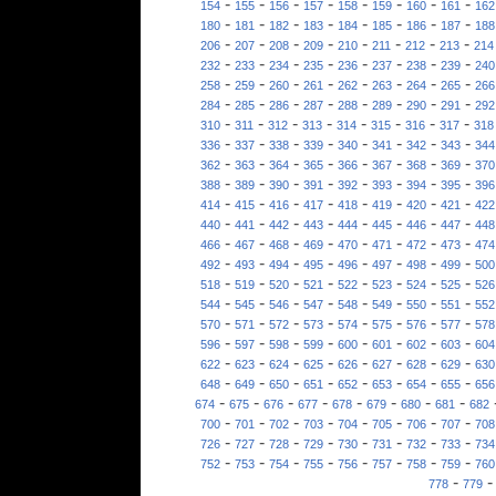
-
-
-
-
-
-
-
-
154
155
156
157
158
159
160
161
162
-
-
-
-
-
-
-
-
180
181
182
183
184
185
186
187
188
-
-
-
-
-
-
-
-
206
207
208
209
210
211
212
213
214
-
-
-
-
-
-
-
-
232
233
234
235
236
237
238
239
240
-
-
-
-
-
-
-
-
258
259
260
261
262
263
264
265
266
-
-
-
-
-
-
-
-
284
285
286
287
288
289
290
291
292
-
-
-
-
-
-
-
-
310
311
312
313
314
315
316
317
318
-
-
-
-
-
-
-
-
336
337
338
339
340
341
342
343
344
-
-
-
-
-
-
-
-
362
363
364
365
366
367
368
369
370
-
-
-
-
-
-
-
-
388
389
390
391
392
393
394
395
396
-
-
-
-
-
-
-
-
414
415
416
417
418
419
420
421
422
-
-
-
-
-
-
-
-
440
441
442
443
444
445
446
447
448
-
-
-
-
-
-
-
-
466
467
468
469
470
471
472
473
474
-
-
-
-
-
-
-
-
492
493
494
495
496
497
498
499
500
-
-
-
-
-
-
-
-
518
519
520
521
522
523
524
525
526
-
-
-
-
-
-
-
-
544
545
546
547
548
549
550
551
552
-
-
-
-
-
-
-
-
570
571
572
573
574
575
576
577
578
-
-
-
-
-
-
-
-
596
597
598
599
600
601
602
603
604
-
-
-
-
-
-
-
-
622
623
624
625
626
627
628
629
630
-
-
-
-
-
-
-
-
648
649
650
651
652
653
654
655
656
-
-
-
-
-
-
-
-
674
675
676
677
678
679
680
681
682
-
-
-
-
-
-
-
-
700
701
702
703
704
705
706
707
708
-
-
-
-
-
-
-
-
726
727
728
729
730
731
732
733
734
-
-
-
-
-
-
-
-
752
753
754
755
756
757
758
759
760
-
778
779