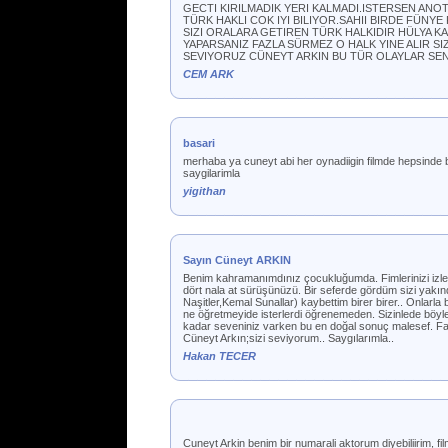
GECTI KIRILMADIK YERI KALMADI.ISTERSEN ANOT
TÜRK HAKLI COK IYI BILIYOR.SAHII BIRDE FÜNY
SIZI ORALARA GETIREN TÜRK HALKIDIR HÜLYA 
YAPARSANIZ FAZLA SÜRMEZ O HALK YINE ALIR S
SEVIYORUZ CÜNEYT ARKIN BU TÜR OLAYLAR SENI 
CEM ARK
basari
merhaba ya cuneyt abi her oynadiigin filmde hepsinde ba
saygilarimla
yigithan
Sayın Cüneyt ARKIN
Benim kahramanımdınız çocukluğumda. Fimlerinizi izler 
dört nala at sürüşünüzü. Bir seferde gördüm sizi yakın
Naşitler,Kemal Sunallar) kaybettim birer birer.. Onla
ne öğretmeyide isterlerdi öğrenemeden. Sizinlede böyle
kadar seveniniz varken bu en doğal sonuç malesef. Fa
Cüneyt Arkın;sizi seviyorum.. Saygılarımla..
Hakan TECER
Cuneyt Arkin benim bir numarali aktorum diyebiliirim, 