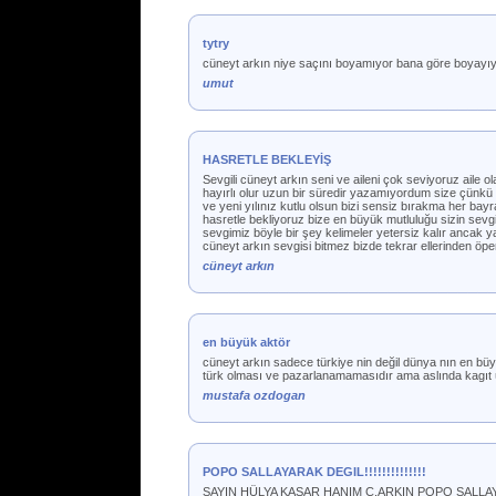
tytry
cüneyt arkın niye saçını boyamıyor bana göre boyayıy
umut
HASRETLE BEKLEYİŞ
Sevgili cüneyt arkın seni ve aileni çok seviyoruz aile o
hayırlı olur uzun bir süredir yazamıyordum size çünkü 
ve yeni yılınız kutlu olsun bizi sensiz bırakma her ba
hasretle bekliyoruz bize en büyük mutluluğu sizin sevgi
sevgimiz böyle bir şey kelimeler yetersiz kalır a
cüneyt arkın sevgisi bitmez bizde tekrar ellerinden öp
cüneyt arkın
en büyük aktör
cüneyt arkın sadece türkiye nin değil dünya nın en büyü
türk olması ve pazarlanamamasıdır ama aslında kagıt ü
mustafa ozdogan
POPO SALLAYARAK DEGIL!!!!!!!!!!!!!!
SAYIN HÜLYA KASAR HANIM C.ARKIN POPO SALL