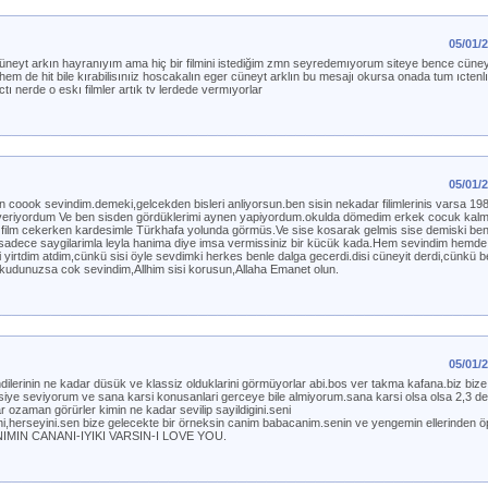
05/01/
üneyt arkın hayranıyım ama hiç bir filmini istediğim zmn seyredemıyorum siteye bence cüney
hem de hit bile kırabilisınıiz hoscakalın eger cüneyt arklın bu mesajı okursa onada tum ıcten
ı nerde o eskı filmler artık tv lerdede vermıyorlar
05/01/
coook sevindim.demeki,gelcekden bisleri anliyorsun.ben sisin nekadar filimlerinis varsa 198
 veriyordum Ve ben sisden gördüklerimi aynen yapiyordum.okulda dömedim erkek cocuk kal
r film cekerken kardesimle Türkhafa yolunda görmüs.Ve sise kosarak gelmis sise demiski beni
sadece saygilarimla leyla hanima diye imsa vermissiniz bir kücük kada.Hem sevindim hemde
yirtdim atdim,cünkü sisi öyle sevdimki herkes benle dalga gecerdi.disi cüneyit derdi,cünkü b
kudunuzsa cok sevindim,Allhim sisi korusun,Allaha Emanet olun.
05/01/
dilerinin ne kadar düsük ve klassiz olduklarini görmüyorlar abi.bos ver takma kafana.biz bize 
siye seviyorum ve sana karsi konusanlari gerceye bile almiyorum.sana karsi olsa olsa 2,3 
 ozaman görürler kimin ne kadar sevilip sayildigini.seni
anligini,herseyini.sen bize gelecekte bir örneksin canim babacanim.senin ve yengemin ellerinden 
.CANIMIN CANANI-IYIKI VARSIN-I LOVE YOU.