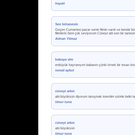
hayati
Sen birtanesin
Geçen Cumartesi pazar senin filmin vardı ve bende büyük
filimlerin.Seni çok seviyorum Cüneyt abi sen bir tanesi
Adnan Yılmaz
babaya slm
enbüyük hayranıyım babanın çünki örnek bir insan önce
ismail aykut
cüneyt arkın
abi büyüksün diyorum tanışmak isterdim sizinle belki t
timur tuna
cüneyt arkın
abi büyüksün
timur tuna