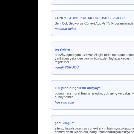
CÜNEYT ABIME KUCAK DOLUSU SEVGILER
Seni Cok Seviyoruz Cüneyt Abi, Ve TV Programlarinda 
melahat kelek
teşekürler
ben25yaşındayım sizinvesizingibi türksinemasına emekv
yanlızben çekingen biriyim buyüzden hiçkızarkadaşım o
teşekürler .
nurali VURUCU
100 yılda bir gelirsin dünyaya
bügün hacı murat filminizi izledim. çok genç ve yakışı
cüneyt amca.
hüseyin rıza
çocuklugum
siteniz hayırlı olsun sn cüneyt arkın bizim çocuklugumuz 
samimi dostlukların bulundugu zamandılimiydi eskiyi h