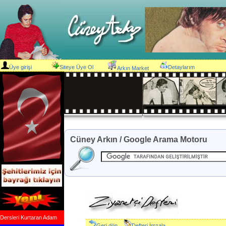
Üye girişi
Siteye Üye Ol
Detaylarım
Arkın Market
Cüney Arkın / Google Arama Motoru
Dersleri Kurtaran Adam
Geri dön
Defteri İmzala