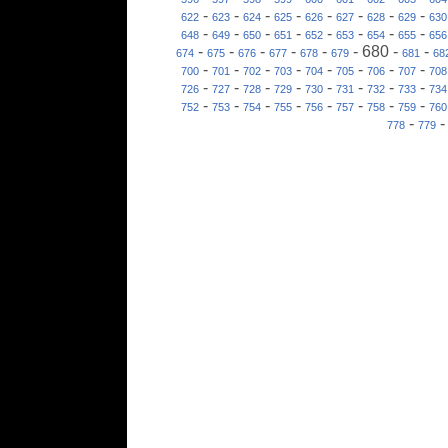
-
-
-
-
-
-
-
-
622
623
624
625
626
627
628
629
630
-
-
-
-
-
-
-
-
648
649
650
651
652
653
654
655
656
-
-
-
-
-
-
680
-
-
674
675
676
677
678
679
681
68
-
-
-
-
-
-
-
-
700
701
702
703
704
705
706
707
708
-
-
-
-
-
-
-
-
726
727
728
729
730
731
732
733
734
-
-
-
-
-
-
-
-
752
753
754
755
756
757
758
759
760
-
778
779