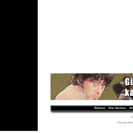
Reklam
Site Haritası
Ar
T
Cüneyt Arkın