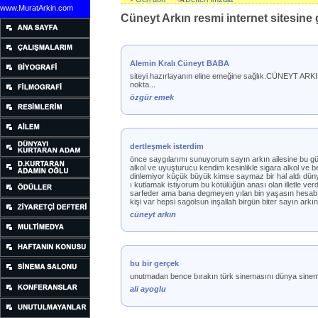
www.MuratArkin.com
Cüneyt Arkın resmi internet sitesine g
Alemin Kralı Cüneyt BABA
siteyi hazırlayanın eline emeğine sağlık.CÜNEYT ARKI
nokta...
özgür emek
dertleşmek isterdim
önce saygılarımı sunuyorum sayın arkın ailesine bu g
alkol ve uyuşturucu kendim kesinlikle sigara alkol ve 
dinlemiyor küçük büyük kimse saymaz bir hal aldı dünyan
ı kutlamak istiyorum bu kötülüğün anası olan illetle ver
sarfeder ama bana degmeyen yılan bin yaşasın hesabı yı
kişi var hepsi sagolsun inşallah birgün biter sayın ark
cüneyt arkın
bu bir gerçek
unutmadan bence bırakın türk sinemasını dünya sinem
ali ayoglu