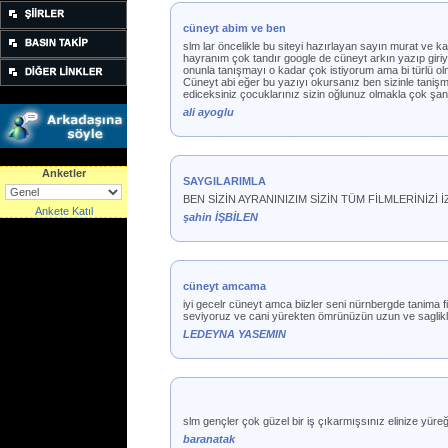
cüneyt abim ve ben
slm lar öncelikle bu siteyi hazırlayan sayın murat ve
hayranım çok tandır google de cüneyt arkın yazıp giri
onunla tanışmayı o kadar çok istiyorum ama bi türlü olma
Cüneyt abi eğer bu yazıyı okursanız ben sizinle tanişm
ediceksiniz çocuklarınız sizin oğlunuz olmakla çok şansl
ali ayoglu
Anketler
SAYGILARIMLA
BEN SİZİN AYRANINIZIM SİZİN TÜM FİLMLERİNİZİ
Ankete Katıl
şahin İŞBİLEN
cüneyt amcama
iyi gecelr cüneyt amca biizler seni nürnbergde tanima 
seviyoruz ve cani yürekten ömrünüzün uzun ve saglikli 
LEDEYNA YASEMIN
slm gençler çok güzel bir iş çıkarmışsınız elinize yüre
baranatak