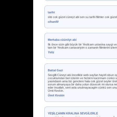
tarihi
site cok güzel cüneyt abi sen su tarihi filimler cok güz
cihan00
Merhaba cüüniiyt abi
Ilk önce sizin gibi büyük bir Yesilcam ustasina saygi ve
tam bir Yesilcam canavariyim o zamanin filimlerini izlemek
Yeliz
Battal Gazi
Sevgilli Cüneyt abi öncelikle web-sayfan hayirli olsun o
cocuklumdan beri izlerim ve hicbirni kacirmam cünkü se
yasindasin ama biz genclere hala cok güzel seyler öre
sorum almanyaya bir daha yolun düsecek mi olursa ne z
eder insallah, seni asla unutmayacagim cünkü sen unut
Ümit Keskin.
Ümit Keskin
YEŞİLÇAMIN KRALINA SEVGİLERLE