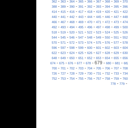
-
-
-
-
-
-
-
-
362
363
364
365
366
367
368
369
370
-
-
-
-
-
-
-
-
388
389
390
391
392
393
394
395
396
-
-
-
-
-
-
-
-
414
415
416
417
418
419
420
421
422
-
-
-
-
-
-
-
-
440
441
442
443
444
445
446
447
448
-
-
-
-
-
-
-
-
466
467
468
469
470
471
472
473
474
-
-
-
-
-
-
-
-
492
493
494
495
496
497
498
499
500
-
-
-
-
-
-
-
-
518
519
520
521
522
523
524
525
526
-
-
-
-
-
-
-
-
544
545
546
547
548
549
550
551
552
-
-
-
-
-
-
-
-
570
571
572
573
574
575
576
577
578
-
-
-
-
-
-
-
-
596
597
598
599
600
601
602
603
604
-
-
-
-
-
-
-
-
622
623
624
625
626
627
628
629
630
-
-
-
-
-
-
-
-
648
649
650
651
652
653
654
655
656
-
-
-
-
-
679
-
-
-
674
675
676
677
678
680
681
68
-
-
-
-
-
-
-
-
700
701
702
703
704
705
706
707
708
-
-
-
-
-
-
-
-
726
727
728
729
730
731
732
733
734
-
-
-
-
-
-
-
-
752
753
754
755
756
757
758
759
760
-
778
779