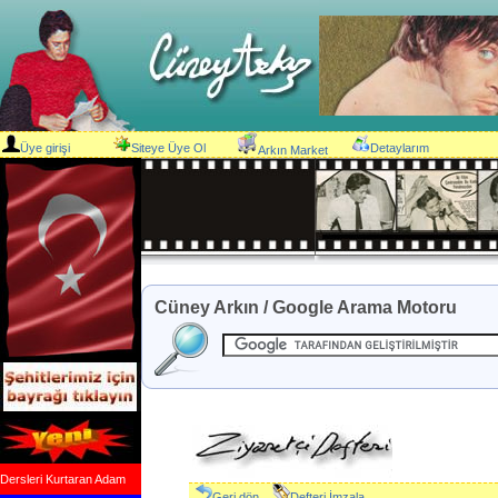
Üye girişi
Siteye Üye Ol
Detaylarım
Arkın Market
Cüney Arkın / Google Arama Motoru
Dersleri Kurtaran Adam
Geri dön
Defteri İmzala