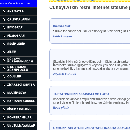
www.MuratArkin.com
Cüneyt Arkın resmi internet sitesine g
merhabalar
Sizinle tanışmak arzusu içerisindeyim.Size baktıgım
fatih korgun
Sitenizin linkini görünce gülümsedim. Sizin tarafınızda
İnternette sizinle ilgili yeterli kaynak yok sanırım ya
sinemadaki ilk yıllarınıza ait fotogaflar daha çok olsun.
zeynep karataş
TÜRKiYENiN EN YAKISIKLI AKTÖRÜ
öncelikle selam ve sevgilerimi sunarak sitede emegi g
cinari bizlere flimlerinle tarihimizi ve türkün yenilmez b
ilyas yildiz
GERCEK BIR AYDIN VE DUYARLI INSANA SAYGI