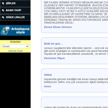
BIR FILMIN VERMEK ISTEDIGI MESAJIN ANCAK CO
IZLEDIKCE HEP HAYRET ETMISIMDIR. BUGÜN IC
GÖREBILMISTIR. FILMLERIYLE ADETA GELECEGI
COK HAKLI CIKTI VE BIZ O KÖTÜ GÜNLERE GELDI
BIR DUYARLILIGIMIZ VE GAYRETIMIZ OLSAYDI. V
BABALARA SESLENMEK ISTERDIM, BIRAKIN COCU
KENDIMIZI TANIYALIM, KENDI KÜLTÜRÜMÜZE SAR
FANATIKLERINE DEGIL!
Demet Elmas Sönmez
Anketler
Belki bir gün ..
sonsuz saygilarimi iletir ellerinden öperim .. seni co
Ankete Katıl
gibi senin sicakligini ve samimiyetini cok güzel hisse
hayatta bir gün karsilasabilmek umudumla , ne dersi
Denizhan Olgun
dikkat
hayatımda görmek istediğim tek insan cüneyt abidir.lü
bekliyorum .lütfen..onu çok seviyorum..ilginizi bekliyor
lones
cüneyt abi senden bir ricam var maskeli beslerde sizin 