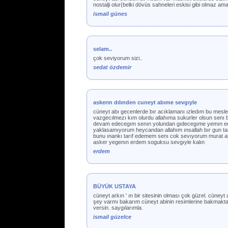
nostalji olur(belki dövüs sahneleri eskisi gibi olmaz a
ismail günes
selam..
çok seviyorum sizi..
sedat özdemir
askerın dılınden cuneyt abıme sevgıyle
cüneyt abı gecenlerde bır acıklamanı ızledım bu mesl
vazgecılmezı kım olurdu allahıma sukurler olsun senı 
devam edecegım senın yolundan gıdecegıme yemın edrı
yaklasamıyorum heycandan allahım ınsallah bır gun t
bunu ınankı tarıf edemem senı cok sevıyorum murat abı
asker yegenın erdem soguksu sevgıyle kalın
erdem
BÜYÜK USTAYA
cüneyt arkın ' ın bir sitesinin olması çok güzel. cüney
şey varmı bakarım cüneyt abinin resimlerine bakmaktan
versin. saygılarımla.
ismail güzelce