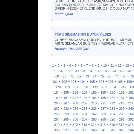
SEVGİLİ CÜNEYT ABİ BİZ AŞKI,SEVGİYİ,DOSTLUĞ
TÜRKAN ŞORAY,FİLİZ AKIN,FATMA GİRİK,HÜLYA 
BİRBİRİNİZDEN ETKİLENDİĞİNİZ HİÇ OLDU MU?
metin aytaç
TÜRK SİNEMASININ BÜYÜK YILDIZI
CÜNEYT AMCA SENİ ÇOK SEVİYORUM.FİLMLERİNİ 
ABİYE SELAMLAR BU SİTEYİ HAZIRLADIKLARI İÇİ
Hüseyin Rıza SEZGİN
-
-
-
-
-
-
-
-
-
-
-
-
-
1
2
3
4
5
6
7
8
9
10
11
12
13
-
-
-
-
-
-
-
-
-
-
36
37
38
39
40
41
42
43
44
45
46
-
-
-
-
-
-
-
-
-
-
-
69
70
71
72
73
74
75
76
77
78
79
-
-
-
-
-
-
-
-
101
102
103
104
105
106
107
108
109
-
-
-
-
-
-
-
-
-
128
129
130
131
132
133
134
135
13
-
-
-
-
-
-
-
-
154
155
156
157
158
159
160
161
162
-
-
-
-
-
-
-
-
180
181
182
183
184
185
186
187
188
-
-
-
-
-
-
-
-
206
207
208
209
210
211
212
213
214
-
-
-
-
-
-
-
-
232
233
234
235
236
237
238
239
240
-
-
-
-
-
-
-
-
258
259
260
261
262
263
264
265
266
-
-
-
-
-
-
-
-
284
285
286
287
288
289
290
291
292
-
-
-
-
-
-
-
-
310
311
312
313
314
315
316
317
318
-
-
-
-
-
-
-
-
336
337
338
339
340
341
342
343
344