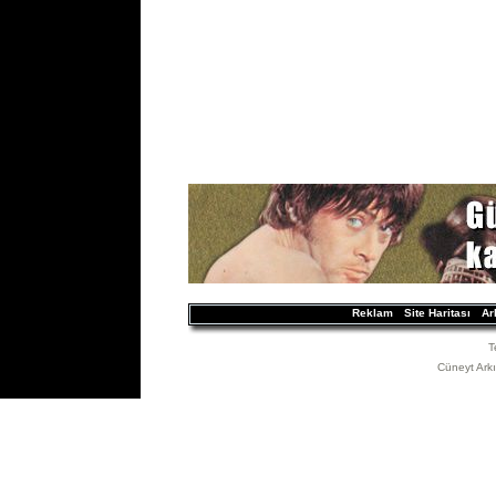
Reklam
Site Haritası
Ar
T
Cüneyt Arkın