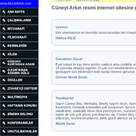
www.MuratArkin.com
Cüneyt Arkın resmi internet sitesine g
oyuncu
türk sinemasının en tanındık oyuncusundan biri cüneyt 
Hamza KILIÇ
Gerçekten Güzel
Evet sıteye bı kac kere gırdım sadece ama ozellıkle 
19 yasında olmama ragmen :D sıte ıcın tesekkrlerımı e
gordugum ıcın etkılendım bıde burda resmını gorunce 
Gencer Murat Sonlu
Teşekkürler
Sayın Cüneyt Bey, Merhaba, Siteniz hayırlı olsun, sizin fi
Kentmen'li, romantik komedileri çok seviyorum. Ayrıca
olabilirdiniz, yalakalık olsun diye yazmıyorum, yüzünü
eşiniz de çok çok güzel, çocuklarınız da, Cüneyt Bey, çe
ediyorum, sevimli torunlarınız dahil, güzel ailenize ve s
Müjde Dural