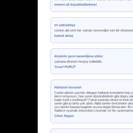
memet ali büyükbalbekmez
en yakışıklıya
cüneyt abi seni her zaman seveceğim sen bir efsanesi
hamdi aktaş
düşlerin gece karanlığına etkisi
zamana direnen herşey kalitelidir.
Yusuf PURUT
Haftanin konulari
Canim abicim yazmis oldugun haftanin konularini hep 
dersi veriyosun, hep senin düsündüklerin gibi dogru o
kalan kedi o kedimiydi? Fakat yaninda olsam bi kedi 
senin gibi iyi birisi yok abim. Allah benim ömrümden 
ucu benim basparmagimin ucuna degdi.Simsicakti. Bu k
Sadece uyumak istiyordum.Uyumak ve hic uyanmamak. A
Cihat Akgün