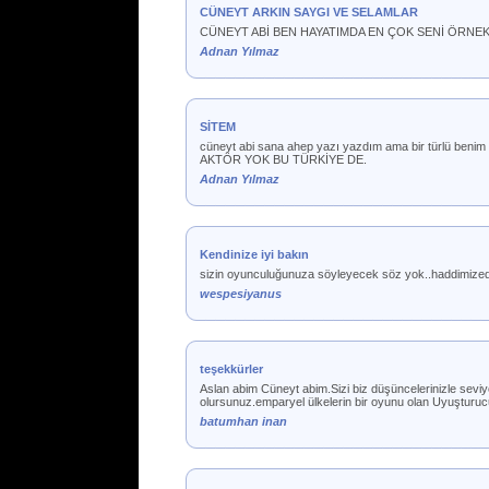
CÜNEYT ARKIN SAYGI VE SELAMLAR
CÜNEYT ABİ BEN HAYATIMDA EN ÇOK SENİ ÖRNE
Adnan Yılmaz
SİTEM
cüneyt abi sana ahep yazı yazdım ama bir türlü b
AKTÖR YOK BU TÜRKİYE DE.
Adnan Yılmaz
Kendinize iyi bakın
sizin oyunculuğunuza söyleyecek söz yok..haddimizede d
wespesiyanus
teşekkürler
Aslan abim Cüneyt abim.Sizi biz düşüncelerinizle seviyo
olursunuz.emparyel ülkelerin bir oyunu olan Uyuşturucuy
batumhan inan