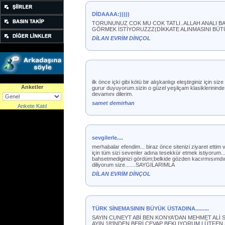
DİDAAAA:)))))
TORUNUNUZ COK MU COK TATLI..ALLAH ANALI BA
GÖRMEK İSTİYORUZZZ(DİKKATE ALINMASINI BÜT
DİLAN EVRİM DİNÇOL
ilk önce içki gibi kötü bir alışkanlıgı eleştirginiz için
Anketler
gurur duyuyorum.sizin o güzel yeşilçam klasiklerinind
devamını dilerim.
samet demirhan
Ankete Katıl
sevgilerle....
merhabalar efendim... biraz önce sitenizi ziyaret ettim
için tüm sizi sevenler adına tesekkür etmek istiyorum....
bahsetmediginizi gördüm;belkide gözden kacırmısımdır,a
diliyorum size.......SAYGILARIMLA
DİLAN EVRİM DİNÇOL
TÜRK SİNEMASININ BÜYÜK ÜSTADINA.........
SAYIN CUNEYT ABİ BEN KONYA'DAN MEHMET ALİ 
AYIN 18'INDEN BERİ CEVAP BEKLIYORUM LÜTFEN Sİ