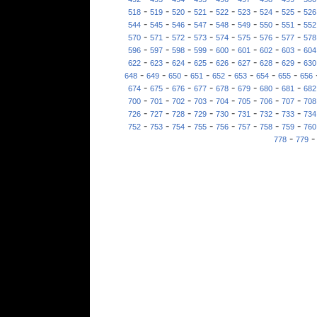
-
-
-
-
-
-
-
-
518
519
520
521
522
523
524
525
526
-
-
-
-
-
-
-
-
544
545
546
547
548
549
550
551
552
-
-
-
-
-
-
-
-
570
571
572
573
574
575
576
577
578
-
-
-
-
-
-
-
-
596
597
598
599
600
601
602
603
604
-
-
-
-
-
-
-
-
622
623
624
625
626
627
628
629
630
-
-
-
-
-
-
-
-
648
649
650
651
652
653
654
655
656
-
-
-
-
-
-
-
-
674
675
676
677
678
679
680
681
682
-
-
-
-
-
-
-
-
700
701
702
703
704
705
706
707
708
-
-
-
-
-
-
-
-
726
727
728
729
730
731
732
733
734
-
-
-
-
-
-
-
-
752
753
754
755
756
757
758
759
760
-
778
779