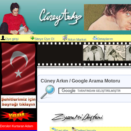
Üye girişi
Siteye Üye Ol
Detaylarım
Arkın Market
Cüney Arkın / Google Arama Motoru
Dersleri Kurtaran Adam
Geri dön
Defteri İmzala