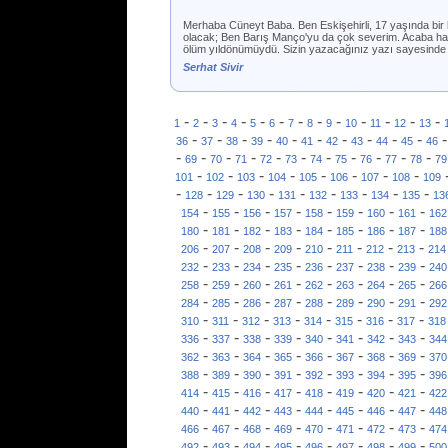
Merhaba Cüneyt Baba. Ben Eskişehirli, 17 yaşında bir h
olacak; Ben Barış Manço'yu da çok severim. Acaba hafta
ölüm yıldönümüydü. Sizin yazacağınız yazı sayesinde B
Serhat Sivir
-
-
-
-
-
-
-
-
-
-
-
-
-
1
2
3
4
5
6
7
8
9
10
11
12
13
-
-
-
-
-
-
-
-
-
-
36
37
38
39
40
41
42
43
44
45
46
-
-
-
-
-
-
-
-
-
-
-
69
70
71
72
73
74
75
76
77
78
79
-
-
-
-
-
-
-
-
101
102
103
104
105
106
107
108
109
-
-
-
-
-
-
-
-
-
128
129
130
131
132
133
134
135
13
-
-
-
-
-
-
-
-
154
155
156
157
158
159
160
161
162
-
-
-
-
-
-
-
-
180
181
182
183
184
185
186
187
188
-
-
-
-
-
-
-
-
206
207
208
209
210
211
212
213
214
-
-
-
-
-
-
-
-
232
233
234
235
236
237
238
239
240
-
-
-
-
-
-
-
-
258
259
260
261
262
263
264
265
266
-
-
-
-
-
-
-
-
284
285
286
287
288
289
290
291
292
-
-
-
-
-
-
-
-
310
311
312
313
314
315
316
317
318
-
-
-
-
-
-
-
-
336
337
338
339
340
341
342
343
344
-
-
-
-
-
-
-
-
362
363
364
365
366
367
368
369
370
-
-
-
-
-
-
-
-
388
389
390
391
392
393
394
395
396
-
-
-
-
-
-
-
-
414
415
416
417
418
419
420
421
422
-
-
-
-
-
-
-
-
440
441
442
443
444
445
446
447
448
-
-
-
-
-
-
-
-
466
467
468
469
470
471
472
473
474
-
-
-
-
-
-
-
-
492
493
494
495
496
497
498
499
500