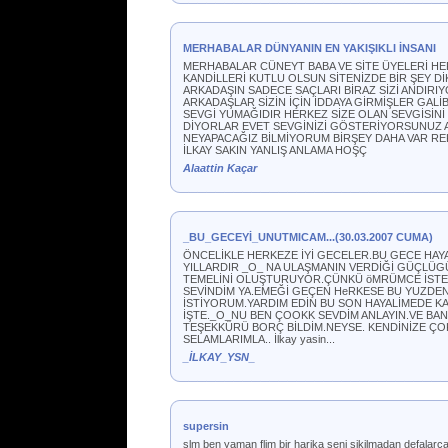
MERHABALAR DÜNYANIN EN YAKIŞIKLI İNSANI
MERHABALAR CÜNEYT BABA VE SİTE ÜYELERİ HE
KANDİLLERİ KUTLU OLSUN SİTENİZDE BİR ŞEY D
ARKADAŞIN SADECE SAÇLARI BİRAZ SİZİ ANDIRI
ARKADAŞLAR SİZİN İÇİN İDDAYA GİRMİŞLER GAL
SEVGİ YUMAĞIDIR HERKEZ SİZE OLAN SEVGİSİN
DİYORLAR EVET SEVGİNİZİ GÖSTERİYORSUNUZ AM
NEYAPACAĞIZ BİLMİYORUM BİRŞEY DAHA VAR RE
İLKAY SAKIN YANLIŞ ANLAMA HOŞÇ
Alaattin Kaçar
_BU_GECEYİ_UNUTMICAM...(30.03.2007 CUMA)
ÖNCELİKLE HERKEZE İYİ GECELER.BU GECE HAYA
YILLARDIR _O_ NA ULAŞMANIN VERDİĞİ GÜÇLÜG
TEMELİNİ OLUŞTURUYOR.ÇÜNKÜ öMRÜMCE İSTED
SEVİNDİM YA.EMEĞİ GEÇEN HeRKESE BU YUZDE
İSTİYORUM.YARDIM EDİN BU SON HAYALİMEDE KAV
İŞTE._O_NU BEN ÇOOKK SEVDİM ANLAYIN.VE BAN
TEŞEKKÜRÜ BORÇ BİLDİM.NEYSE. KENDİNİZE ÇOK 
SELAMLARIMLA.. İlkay yasin...
_İLKAY_YSN_
supersin
slm ben yaman flim bir harika seni sikilmadan defalarca