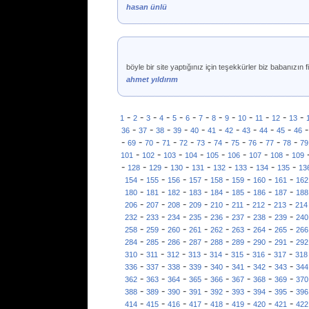
hasan ünlü
böyle bir site yaptığınız için teşekkürler biz babanızı
ahmet yıldırım
-
-
-
-
-
-
-
-
-
-
-
-
-
1
2
3
4
5
6
7
8
9
10
11
12
13
-
-
-
-
-
-
-
-
-
-
36
37
38
39
40
41
42
43
44
45
46
-
-
-
-
-
-
-
-
-
-
-
69
70
71
72
73
74
75
76
77
78
79
-
-
-
-
-
-
-
-
101
102
103
104
105
106
107
108
109
-
-
-
-
-
-
-
-
-
128
129
130
131
132
133
134
135
13
-
-
-
-
-
-
-
-
154
155
156
157
158
159
160
161
162
-
-
-
-
-
-
-
-
180
181
182
183
184
185
186
187
188
-
-
-
-
-
-
-
-
206
207
208
209
210
211
212
213
214
-
-
-
-
-
-
-
-
232
233
234
235
236
237
238
239
240
-
-
-
-
-
-
-
-
258
259
260
261
262
263
264
265
266
-
-
-
-
-
-
-
-
284
285
286
287
288
289
290
291
292
-
-
-
-
-
-
-
-
310
311
312
313
314
315
316
317
318
-
-
-
-
-
-
-
-
336
337
338
339
340
341
342
343
344
-
-
-
-
-
-
-
-
362
363
364
365
366
367
368
369
370
-
-
-
-
-
-
-
-
388
389
390
391
392
393
394
395
396
-
-
-
-
-
-
-
-
414
415
416
417
418
419
420
421
422