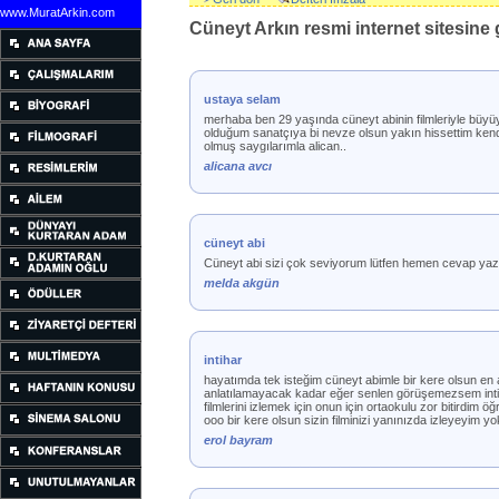
www.MuratArkin.com
Cüneyt Arkın resmi internet sitesine g
ustaya selam
merhaba ben 29 yaşında cüneyt abinin filmleriyle büyüye
olduğum sanatçıya bi nevze olsun yakın hissettim ken
olmuş saygılarımla alican..
alicana avcı
cüneyt abi
Cüneyt abi sizi çok seviyorum lütfen hemen cevap yaz
melda akgün
intihar
hayatımda tek isteğim cüneyt abimle bir kere olsun e
anlatılamayacak kadar eğer senlen görüşemezsem intih
filmlerini izlemek için onun için ortaokulu zor bitirdim 
ooo bir kere olsun sizin filminizi yanınızda izleyeyim
erol bayram