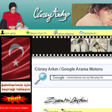
Üye girişi
Siteye Üye Ol
Detaylarım
Arkın Market
Cüney Arkın / Google Arama Motoru
Dersleri Kurtaran Adam
Geri dön
Defteri İmzala