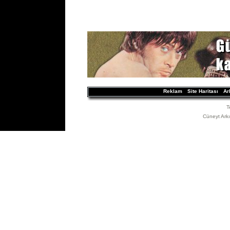
Reklam
Site Haritası
Ar
T
Cüneyt Arkın