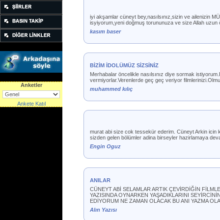
iyi akşamlar cüneyt bey,nasılsınız,sizin ve aileni
isyiyorum,yeni doğmuş torununuza ve size Allah uzun ö
kasım baser
BİZİM İDOLÜMÜZ SİZSİNİZ
Merhabalar öncelikle nasılsınız diye sormak istiyorum.Be
vermiyorlar.Verenlerde geç geç veriyor filmlerinizi.Olm
Anketler
muhammed kılıç
Ankete Katıl
murat abi size cok tessekür ederim. Cüneyt Arkin icin 
sizden gelen bölümler adina birseyler hazirlamaya deva
Engin Oguz
ANILAR
CÜNEYT ABİ SELAMLAR ARTIK ÇEVİRDİĞİN FİLMLE
YAZISINDA OYNARKEN YAŞADIKLARINI SEYİRCİN
EDİYORUM NE ZAMAN OLACAK BU ANI YAZMA OLAYI
Alın Yazısı