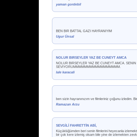
yaman gordebil
BEN BIR BATTAL GAZI HAYRANIYIM
Ugur Ünsal
NOLUR BIRSEYLER YAZ BE CUNEYT AMCA
NOLUR BIRSEYLER YAZ BE CUNEYT AMCA. SE
SEVIYORUMMMMMMMMMMMMMMMMM.
lale karacali
ben sizin hayranınızım ve filmleriniz çoğunu izledim. Bi
Ramazan Arzu
SEVGİLİ FAHRETTİN ABİ,
Küçüklüğümden beri senin filmlerini heyecanla izlemekte
bir çok kere izlemiş olsam bile yine de izlemekten zev