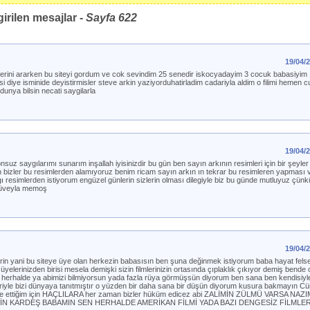
irilen mesajlar -
Sayfa
622
19/04/
lerini ararken bu siteyi gordum ve cok sevindim 25 senedir iskocyadayim 3 cocuk babasiyim
i diye isminide deyistirmisler steve arkin yaziyorduhatirladim cadariyla aldim o filimi hemen 
 dunya bilsin necati saygilarla
19/04/
nsuz saygılarımı sunarım inşallah iyisinizdir bu gün ben sayın arkının resimleri için bir şeyl
 bizler bu resimlerden alamıyoruz benim ricam sayın arkın ın tekrar bu resimleren yapması v
ı resimlerden istiyorum engüzel günlerin sizlerin olması dilegiyle biz bu günde mutluyuz çün
a üveyla memoş
19/04/
in yani bu siteye üye olan herkezin babasısın ben şuna değinmek istiyorum baba hayat felse
elerinizden birisi mesela demişki sizin filmlerinizin ortasında çıplaklık çıkıyor demiş bend
rhalde ya abimizi bilmiyorsun yada fazla rüya görmüşsün diyorum ben sana ben kendisiyl
eriyle bizi dünyaya tanıtmıştır o yüzden bir daha sana bir düşün diyorum kusura bakmayın C
le ettiğim için HAÇLILARA her zaman bizler hüküm edicez abi ZALİMİN ZÜLMÜ VARSA NAZ
İN KARDEŞ BABAMIN SEN HERHALDE AMERİKAN FİLMİ YADA BAZI DENGESİZ FİLMLE