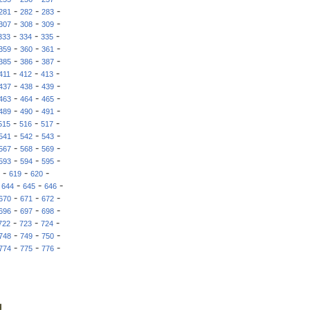
-
-
-
281
282
283
-
-
-
307
308
309
-
-
-
333
334
335
-
-
-
359
360
361
-
-
-
385
386
387
-
-
-
411
412
413
-
-
-
437
438
439
-
-
-
463
464
465
-
-
-
489
490
491
-
-
-
515
516
517
-
-
-
541
542
543
-
-
-
567
568
569
-
-
-
593
594
595
-
-
-
619
620
-
-
-
-
644
645
646
-
-
-
670
671
672
-
-
-
696
697
698
-
-
-
722
723
724
-
-
-
748
749
750
-
-
-
774
775
776