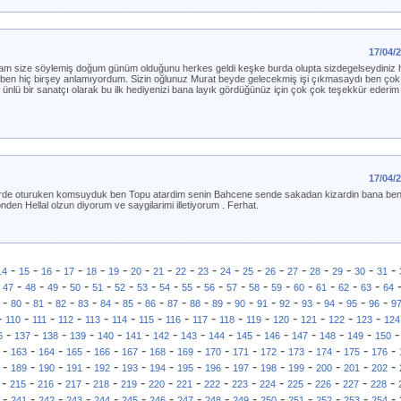
17/04/
size söylemiş doğum günüm olduğunu herkes geldi keşke burda olupta sizdegelseydiniz h
ben hiç birşey anlamıyordum. Sizin oğlunuz Murat beyde gelecekmiş işi çıkmasaydı ben çok 
lü bir sanatçı olarak bu ilk hediyenizi bana layık gördüğünüz için çok çok teşekkür ederi
17/04/
ilerde oturuken komsuyduk ben Topu atardim senin Bahcene sende sakadan kizardin bana ben
n Hellal olzun diyorum ve saygilarimi illetiyorum . Ferhat.
-
-
-
-
-
-
-
-
-
-
-
-
-
-
-
-
-
-
14
15
16
17
18
19
20
21
22
23
24
25
26
27
28
29
30
31
-
-
-
-
-
-
-
-
-
-
-
-
-
-
-
-
-
-
47
48
49
50
51
52
53
54
55
56
57
58
59
60
61
62
63
64
-
-
-
-
-
-
-
-
-
-
-
-
-
-
-
-
-
-
80
81
82
83
84
85
86
87
88
89
90
91
92
93
94
95
96
9
-
-
-
-
-
-
-
-
-
-
-
-
-
-
-
110
111
112
113
114
115
116
117
118
119
120
121
122
123
124
-
-
-
-
-
-
-
-
-
-
-
-
-
-
6
137
138
139
140
141
142
143
144
145
146
147
148
149
150
-
-
-
-
-
-
-
-
-
-
-
-
-
-
-
163
164
165
166
167
168
169
170
171
172
173
174
175
176
-
-
-
-
-
-
-
-
-
-
-
-
-
-
-
189
190
191
192
193
194
195
196
197
198
199
200
201
202
-
-
-
-
-
-
-
-
-
-
-
-
-
-
-
215
216
217
218
219
220
221
222
223
224
225
226
227
228
-
-
-
-
-
-
-
-
-
-
-
-
-
-
-
241
242
243
244
245
246
247
248
249
250
251
252
253
254