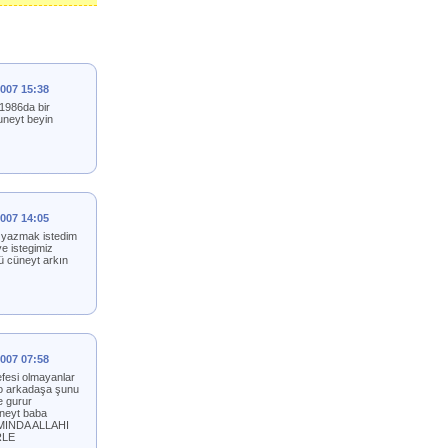
2007 15:38
 1986da bir
cuneyt beyin
2007 14:05
er yazmak istedim
e istegimiz
kü cüneyt arkın
2007 07:58
fesi olmayanlar
e o arkadaşa şunu
e gurur
üneyt baba
IMINDA ALLAHI
RLE