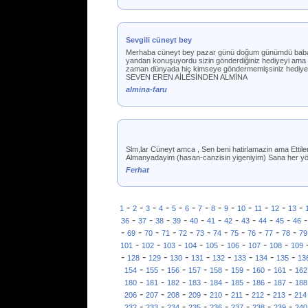
Sevgili cüneyt bey
Merhaba cüneyt bey pazar günü doğum günümdü babam 
yandan konuşuyordu sizin gönderdiğiniz hediyeyi ama 
zaman dünyada hiç kimseye göndermemişsiniz hediye ün
SEVEN EREN AİLESİNDEN ALMİNA
almina-faru
Slm,lar Cüneyt amca , Sen beni hatirlamazin ama Ett
Almanyadayim (hasan-canzisin yigeniyim) Sana her yönde
Ferhat
-
-
-
-
-
-
-
-
-
-
-
-
-
1
2
3
4
5
6
7
8
9
10
11
12
13
-
-
-
-
-
-
-
-
-
-
36
37
38
39
40
41
42
43
44
45
46
-
-
-
-
-
-
-
-
-
-
-
69
70
71
72
73
74
75
76
77
78
79
-
-
-
-
-
-
-
-
101
102
103
104
105
106
107
108
109
-
-
-
-
-
-
-
-
-
128
129
130
131
132
133
134
135
13
-
-
-
-
-
-
-
-
154
155
156
157
158
159
160
161
162
-
-
-
-
-
-
-
-
180
181
182
183
184
185
186
187
188
-
-
-
-
-
-
-
-
206
207
208
209
210
211
212
213
214
-
-
-
-
-
-
-
-
232
233
234
235
236
237
238
239
240