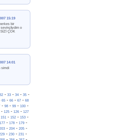
2007 15:19
erkes bir
sevinçliydim o
m SİZİ ÇOK
2007 14:01
 simdi
-
-
-
-
32
33
34
35
-
-
-
-
65
66
67
68
-
-
-
-
7
98
99
100
-
-
-
125
126
127
-
-
-
-
151
152
153
-
-
-
177
178
179
-
-
-
203
204
205
-
-
-
229
230
231
-
-
-
255
256
257