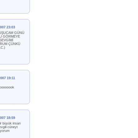
2007 23:03
AVUŞUCAM GÜNÜ
_NU GÖRMEYE
SEVGİMİ
YORUM ÇÜNKÜ
C.)
2007 19:11
ooooooook
2007 18:59
ir büyük insan
evgili cüneyt
viyorum