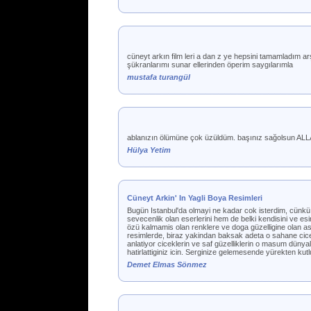
cüneyt arkın film leri a dan z ye hepsini tamamladım 
şükranlarımı sunar ellerinden öperim saygılarımla
mustafa turangül
ablanızın ölümüne çok üzüldüm. başınız sağolsun ALLAH
Hülya Yetim
Cüneyt Arkin' In Yagli Boya Resimleri
Bugün Istanbul'da olmayi ne kadar cok isterdim, cünkü 
sevecenlik olan eserlerini hem de belki kendisini ve esi
özü kalmamis olan renklere ve doga güzelligine olan asi
resimlerde, biraz yakindan baksak adeta o sahane cicek
anlatiyor ciceklerin ve saf güzelliklerin o masum dünyala
hatirlattiginiz icin. Serginize gelemesende yürekten ku
Demet Elmas Sönmez