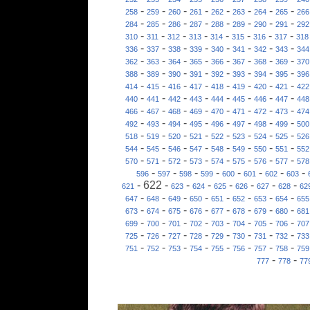
-
-
-
-
-
-
-
-
258
259
260
261
262
263
264
265
266
-
-
-
-
-
-
-
-
284
285
286
287
288
289
290
291
292
-
-
-
-
-
-
-
-
310
311
312
313
314
315
316
317
318
-
-
-
-
-
-
-
-
336
337
338
339
340
341
342
343
344
-
-
-
-
-
-
-
-
362
363
364
365
366
367
368
369
370
-
-
-
-
-
-
-
-
388
389
390
391
392
393
394
395
396
-
-
-
-
-
-
-
-
414
415
416
417
418
419
420
421
422
-
-
-
-
-
-
-
-
440
441
442
443
444
445
446
447
448
-
-
-
-
-
-
-
-
466
467
468
469
470
471
472
473
474
-
-
-
-
-
-
-
-
492
493
494
495
496
497
498
499
500
-
-
-
-
-
-
-
-
518
519
520
521
522
523
524
525
526
-
-
-
-
-
-
-
-
544
545
546
547
548
549
550
551
552
-
-
-
-
-
-
-
-
570
571
572
573
574
575
576
577
578
-
-
-
-
-
-
-
-
596
597
598
599
600
601
602
603
-
622
-
-
-
-
-
-
-
621
623
624
625
626
627
628
62
-
-
-
-
-
-
-
-
647
648
649
650
651
652
653
654
655
-
-
-
-
-
-
-
-
673
674
675
676
677
678
679
680
681
-
-
-
-
-
-
-
-
699
700
701
702
703
704
705
706
707
-
-
-
-
-
-
-
-
725
726
727
728
729
730
731
732
733
-
-
-
-
-
-
-
-
751
752
753
754
755
756
757
758
759
-
-
777
778
77