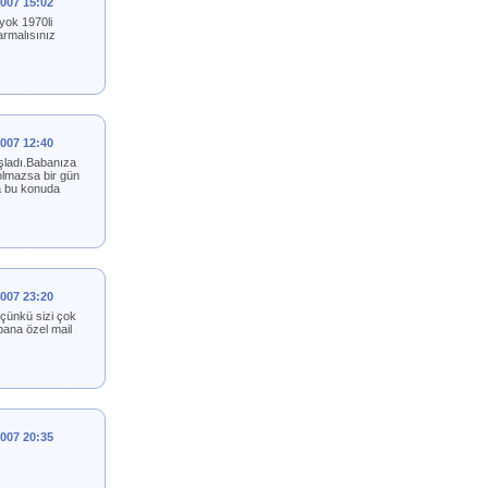
2007 15:02
 yok 1970li
tarmalısınız
2007 12:40
aşladı.Babanıza
 olmazsa bir gün
na bu konuda
2007 23:20
 çünkü sizi çok
bana özel mail
2007 20:35