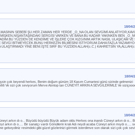
18/04/
OLMASININ SEBEBİ ŞU.HER ZAMAN HER YERDE _O_NA OLAN SEVGİMİ ANLATIYOR,K
EÇMİŞKEN,NİŞANTAŞINDAKİ SERGİSİ VARKEN VE BANA BU KADAR YAKINKEN BEN _O
IM.BU YÜZDEN DE KENDİME VE İŞLERE ÇOK KIZGINIM.ARTIK NASIL ULAŞICAM VE 
E SEVGİ BİTMEYECEK.BUNU HERKEZİN BİLMESİNİ İSTİYORUM.DAHA FAZLA YAZAMI
ULAŞTIRMADI YİNE BENİ.İŞTE SIRF BU YÜZDEN ALLAH(c.C.) KAHRETSİN YA,ALLAH(c.
18/04/
rmişsin çok beyendi herkes, Benim doğum günüm 18 Kasım Cumartesi günü sizinde gelmenizi
vno66 Ve sizi çok seviyorum Merve Atıntop tan CÜNEYİT ARKIN A SEVGİLERİMLE Ve siziçoo
18/04/
eyt arkın dı o... Büyüdü büyüdü Büyük adam oldu Herkes ona inandı Cüneyt arkın dı o... B
 arkın dı o..... Bir sanatçı vardı Gönüllerin kralı Adı neydi acaba Cüneyt arkın mıydı o..... s
e gelseydiniz resimdeki gibi güzel gözlerinizi görmek isterdimve son olarak sizi çok çok se