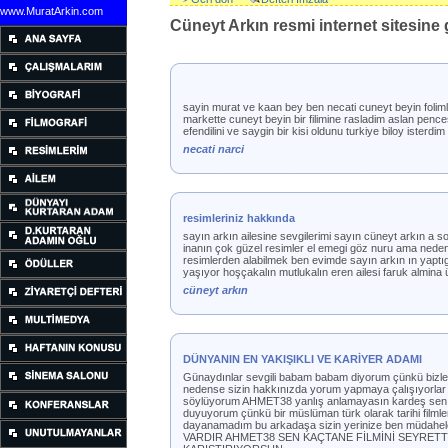
www.MuratArkin.com
Cüneyt Arkın resmi internet sitesine g
sayin murat ve kaan bey ben necati cuneyt beyin folim
markette cuneyt beyin bir filimine rasladim aslan pences
efendilini ve saygin bir kisi oldunu turkiye biloy isterdim
necati narci
resimleriniz hakkında
sayın arkın ailesine sevgilerimi sayın cüneyt arkın a so
inanın çok güzel resimler el emegi göz nuru ama neden
resimlerden alabilmek ben evimde sayın arkın ın yaptıg
yaşıyor hoşçakalın mutlukalın eren ailesi faruk almin
cüneyt arkın
DÜNYANIN EN YAKIŞIKLI VE KARİYER ADAMI
Günaydınlar sevgili babam babam diyorum çünkü bizler
nedense sizin hakkınızda yorum yapmaya çalışıyorlar üy
söylüyorum AHMET38 yanlış anlamayasın kardeş sen he
duyuyorum çünkü bir müslüman türk olarak tarihi filml
dayanamadım bu arkadaşa sizin yerinize ben müdahe
VARDIR AHMET38 SEN KAÇTANE FİLMİNİ SEYRETT