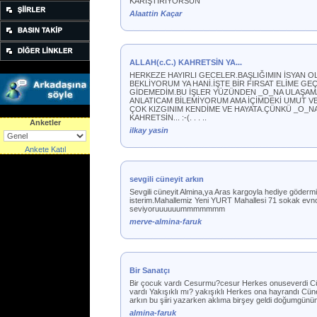
KARIŞTIRIYORSUN
Alaattin Kaçar
ALLAH(c.C.) KAHRETSİN YA...
HERKEZE HAYIRLI GECELER.BAŞLIĞIMIN İSYAN 
BEKLİYORUM YA HANİ.İŞTE BİR FIRSAT ELİME G
GİDEMEDİM.BU İŞLER YÜZÜNDEN _O_NA ULAŞAMAD
ANLATICAM BİLEMİYORUM AMA İÇİMDEKİ UMUT V
ÇOK KIZGINIM KENDİME VE HAYATA.ÇÜNKÜ _O_NA 
KAHRETSİN... :-(. . . ..
Anketler
ilkay yasin
Ankete Katıl
sevgili cüneyit arkın
Sevgili cüneyit Almina,ya Aras kargoyla hediye göde
isterim.Mahallemiz Yeni YURT Mahallesi 71 sokak e
seviyoruuuuuummmmmmm
merve-almina-faruk
Bir Sanatçı
Bir çocuk vardı Cesurmu?cesur Herkes onuseverdi Cün
vardı Yakışıklı mı? yakışıklı Herkes ona hayrandı Cüneyt
arkın bu şiiri yazarken aklıma birşey geldi doğumgünüm
almina-faruk