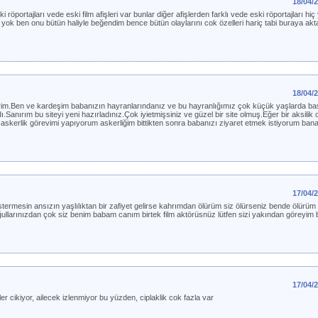
18/04/
 röportajları vede eski film afişleri var bunlar diğer afişlerden farklı vede eski röportajları hiç
er hiç yok ben onu bütün haliyle beğendim bence bütün olaylarını cok özelleri hariç tabi buraya ak
18/04/
 ederim.Ben ve kardeşim babanızın hayranlarındanız ve bu hayranlığımız çok küçük yaşlarda b
anırım bu siteyi yeni hazırladınız.Çok iyietmişsiniz ve güzel bir site olmuş.Eğer bir aksilik
askerlik görevimi yapıyorum askerliğim bittikten sonra babanızı ziyaret etmek istiyorum ba
17/04/
ermesin ansızın yaşlılıktan bir zafiyet gelirse kahrımdan ölürüm siz ölürseniz bende ölürüm
llarınızdan çok siz benim babam canım birtek film aktörüsnüz lütfen sizi yakından göreyim 
17/04/
er cikiyor, ailecek izlenmiyor bu yüzden, ciplaklik cok fazla var