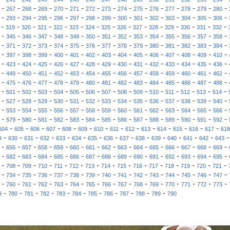
-
-
-
-
-
-
-
-
-
-
-
-
-
-
-
267
268
269
270
271
272
273
274
275
276
277
278
279
280
-
-
-
-
-
-
-
-
-
-
-
-
-
-
-
293
294
295
296
297
298
299
300
301
302
303
304
305
306
-
-
-
-
-
-
-
-
-
-
-
-
-
-
-
319
320
321
322
323
324
325
326
327
328
329
330
331
332
-
-
-
-
-
-
-
-
-
-
-
-
-
-
-
345
346
347
348
349
350
351
352
353
354
355
356
357
358
-
-
-
-
-
-
-
-
-
-
-
-
-
-
-
371
372
373
374
375
376
377
378
379
380
381
382
383
384
-
-
-
-
-
-
-
-
-
-
-
-
-
-
-
397
398
399
400
401
402
403
404
405
406
407
408
409
410
-
-
-
-
-
-
-
-
-
-
-
-
-
-
-
423
424
425
426
427
428
429
430
431
432
433
434
435
436
-
-
-
-
-
-
-
-
-
-
-
-
-
-
-
449
450
451
452
453
454
455
456
457
458
459
460
461
462
-
-
-
-
-
-
-
-
-
-
-
-
-
-
-
475
476
477
478
479
480
481
482
483
484
485
486
487
488
-
-
-
-
-
-
-
-
-
-
-
-
-
-
-
501
502
503
504
505
506
507
508
509
510
511
512
513
514
-
-
-
-
-
-
-
-
-
-
-
-
-
-
-
527
528
529
530
531
532
533
534
535
536
537
538
539
540
-
-
-
-
-
-
-
-
-
-
-
-
-
-
-
553
554
555
556
557
558
559
560
561
562
563
564
565
566
-
-
-
-
-
-
-
-
-
-
-
-
-
-
-
579
580
581
582
583
584
585
586
587
588
589
590
591
592
-
-
-
-
-
-
-
-
-
-
-
-
-
-
604
605
606
607
608
609
610
611
612
613
614
615
616
617
618
-
-
-
-
-
-
-
-
-
-
-
-
-
-
9
630
631
632
633
634
635
636
637
638
639
640
641
642
643
-
-
-
-
-
-
-
-
-
-
-
-
-
-
-
656
657
658
659
660
661
662
663
664
665
666
667
668
669
-
-
-
-
-
-
-
-
-
-
-
-
-
-
-
682
683
684
685
686
687
688
689
690
691
692
693
694
695
-
-
-
-
-
-
-
-
-
-
-
-
-
-
-
708
709
710
711
712
713
714
715
716
717
718
719
720
721
-
-
-
-
-
-
-
-
-
-
-
-
-
-
-
734
735
736
737
738
739
740
741
742
743
744
745
746
747
-
-
-
-
-
-
-
-
-
-
-
-
-
-
-
760
761
762
763
764
765
766
767
768
769
770
771
772
773
-
-
-
-
-
-
-
-
-
-
-
9
780
781
782
783
784
785
786
787
788
789
790