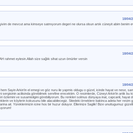
18/04/
arşivim de mevcut ama kimseye satmıyorum degeri ne olursa olsun artık cüneyit abim benim e
18/04/
 rahmet eylesin.Allah size sağlık sihat uzun ömürler versin
18/04/
hem Sayin Arkin'in el emegi ve göz nuru ile yapmis oldugu o güzel, icinde hayat ve nese, sa
ni sergisinin acilisinda görebilmek serefine erecektim. O resimlerde, Cüneyt Arkin'in artik bu 
ri özlemini ve susamisligini görebiliyorum. Bu renkleri solmus dünyaya inat, capcanli, hayat d
lerin ve köylerin kokusunu bile alacabilecegiz. Sitedeki örneklere bakinca adeta her resim g
rina ait. Yüreklerimizin icine hos bir huzur doluyor. Ellerinize Saglik! Bize unuttugumuz güzelli
tluyorum!