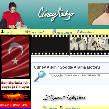
Üye girişi
Siteye Üye Ol
Detaylarım
Arkın Market
Cüney Arkın / Google Arama Motoru
Dersleri Kurtaran Adam
Geri dön
Defteri İmzala