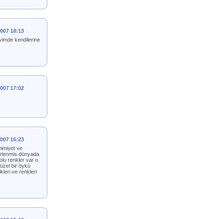
2007 18:13
vimde kendilerine
2007 17:02
2007 16:23
mimiyet ve
kirlenmis dünyada
olu renkler var o
üzel bir öykü
kleri ve renkleri