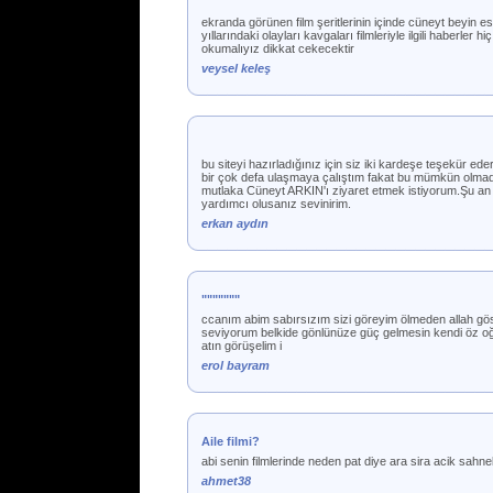
ekranda görünen film şeritlerinin içinde cüneyt beyin eski
yıllarındaki olayları kavgaları filmleriyle ilgili haberl
okumalıyız dikkat cekecektir
veysel keleş
bu siteyi hazırladığınız için siz iki kardeşe teşekür
bir çok defa ulaşmaya çalıştım fakat bu mümkün olmadı.S
mutlaka Cüneyt ARKIN'ı ziyaret etmek istiyorum.Şu an 
yardımcı olusanız sevinirim.
erkan aydın
"""""""
ccanım abim sabırsızım sizi göreyim ölmeden allah göst
seviyorum belkide gönlünüze güç gelmesin kendi öz oğu
atın görüşelim i
erol bayram
Aile filmi?
abi senin filmlerinde neden pat diye ara sira acik sahnel
ahmet38