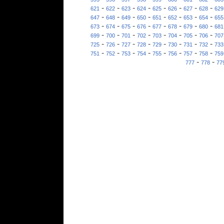
-
-
-
-
-
-
-
-
621
622
623
624
625
626
627
628
629
-
-
-
-
-
-
-
-
647
648
649
650
651
652
653
654
655
-
-
-
-
-
-
-
-
673
674
675
676
677
678
679
680
681
-
-
-
-
-
-
-
-
699
700
701
702
703
704
705
706
707
-
-
-
-
-
-
-
-
725
726
727
728
729
730
731
732
733
-
-
-
-
-
-
-
-
751
752
753
754
755
756
757
758
759
-
-
777
778
77