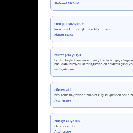
Mehmet ERTEN
seni çok seviyorum
kara murat seni keşke görebilsem yaa
ahmet turan
muhteşem yüzyıl
bir filim başladı muhteşem yüzyıl tarihi flim güya bilgi
başkasını bilmiyorum tarih,filimleri on çektirmli şimdi ya
lütfi çakırgöz
cüneyt abi
ben senin hayranlarınızdanım küçüklüğümden beri sizin
fatih ersen
cüneyt abiye slm
nbr cüneyt abi
fatih ersen