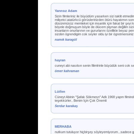
Yarınsız Adam
Sizin filmleriniz ile büyüdüm yasarken sizi taklit etme
miliyetci atatürkcü görüslerinizden ötürü hayatımın so
düsünmüsüz memleket için insanlık için fakat bir şey
böyele doğmuşum böyle de ölücem pişman değilim sizi
insanların onurlarının ve gururlarını özellikle beyaz 
sizden ögrendigim cok seyler oldu iyi bir ögretmensiniz
namık karagöl
hayran
cuneyt abi nasılsın senin filimlrinle büyüdük seni cok 
ömer kahraman
Lütfen
Cüneyt Abinin ''Şafak Sökmesn'' Adlı 1968 yapm filmind
teşekkürler.. Benim İçin Çok Önemli
Serdar karakaş
MERHABA
nutkum tutuluyor hiçbirşey söyleyemiyorum...sadece