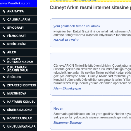
www.MuratArkin.com
Cüneyt Arkın resmi internet sitesine g
yeni çekilecek filmde rol almak
iyi günler ben Battal Gazi filminde rol almak istiyorum.
atılmıştı.fotoğraflarıma ulaşmak istiyorsanız facebooktan
NAZMİ ALTINÖZ
Cüneyt ARKIN filmleri ile büyüyen biriyim. Çocukluğum
80'lerde çekilen bu filmlerde her türlü imkansızlığa ra
teknolojik imkanları ile çekilen filmler eskileri kadar e
gözüyle anlatıyor sanki. Cüneyt Abinin sırf tarihimizi
kendisini dünya gözüyle görüp, tanışmak isterim. Yılla
hürmetlerimi iletip, benim yerime elerinden öperseniz s
Afşın Ekmekyapar
Neden
Sinemada gelebilinicek en üst yere geldiniz.Neden siyaset
yakışacak bir yelpazede siyaset arenasında görmek ist
Muammer Baturay