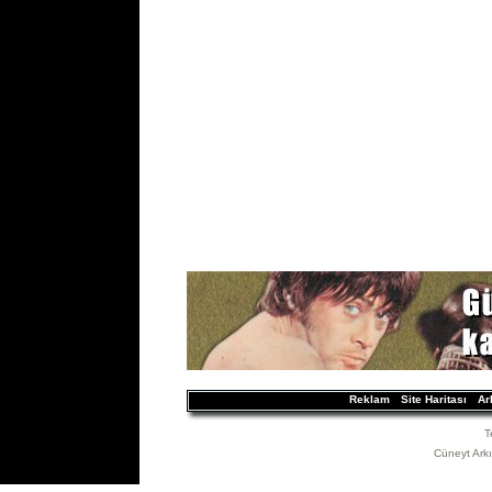
Reklam
Site Haritası
Ar
T
Cüneyt Arkın