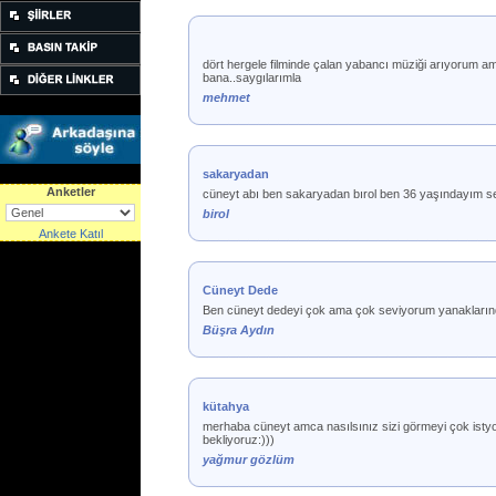
dört hergele filminde çalan yabancı müziği arıyorum ama h
bana..saygılarımla
mehmet
sakaryadan
Anketler
cüneyt abı ben sakaryadan bırol ben 36 yaşındayım s
birol
Ankete Katıl
Cüneyt Dede
Ben cüneyt dedeyi çok ama çok seviyorum yanakları
Büşra Aydın
kütahya
merhaba cüneyt amca nasılsınız sizi görmeyi çok isty
bekliyoruz:)))
yağmur gözlüm