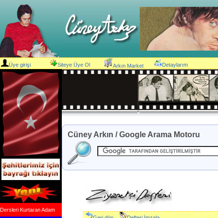
Üye girişi
Siteye Üye Ol
Detaylarım
Arkın Market
Cüney Arkın / Google Arama Motoru
Dersleri Kurtaran Adam
Geri dön
Defteri İmzala