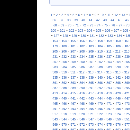
-
-
-
-
-
-
-
-
-
-
-
-
-
1
2
3
4
5
6
7
8
9
10
11
12
13
-
-
-
-
-
-
-
-
-
-
36
37
38
39
40
41
42
43
44
45
46
-
-
-
-
-
-
-
-
-
-
68
69
70
71
72
73
74
75
76
77
78
-
-
-
-
-
-
-
-
100
101
102
103
104
105
106
107
108
-
-
-
-
-
-
-
-
-
127
128
129
130
131
132
133
134
13
-
-
-
-
-
-
-
-
153
154
155
156
157
158
159
160
161
-
-
-
-
-
-
-
-
179
180
181
182
183
184
185
186
187
-
-
-
-
-
-
-
-
205
206
207
208
209
210
211
212
213
-
-
-
-
-
-
-
-
231
232
233
234
235
236
237
238
239
-
-
-
-
-
-
-
-
257
258
259
260
261
262
263
264
265
-
-
-
-
-
-
-
-
283
284
285
286
287
288
289
290
291
-
-
-
-
-
-
-
-
309
310
311
312
313
314
315
316
317
-
-
-
-
-
-
-
-
335
336
337
338
339
340
341
342
343
-
-
-
-
-
-
-
-
361
362
363
364
365
366
367
368
369
-
-
-
-
-
-
-
-
387
388
389
390
391
392
393
394
395
-
-
-
-
-
-
-
-
413
414
415
416
417
418
419
420
421
-
-
-
-
-
-
-
-
439
440
441
442
443
444
445
446
447
-
-
-
-
-
-
-
-
465
466
467
468
469
470
471
472
473
-
-
-
-
-
-
-
-
491
492
493
494
495
496
497
498
499
-
-
-
-
-
-
-
-
517
518
519
520
521
522
523
524
525
-
-
-
-
-
-
-
-
543
544
545
546
547
548
549
550
551
-
-
-
-
-
-
-
-
569
570
571
572
573
574
575
576
577
-
-
-
-
-
-
-
-
595
596
597
598
599
600
601
602
603