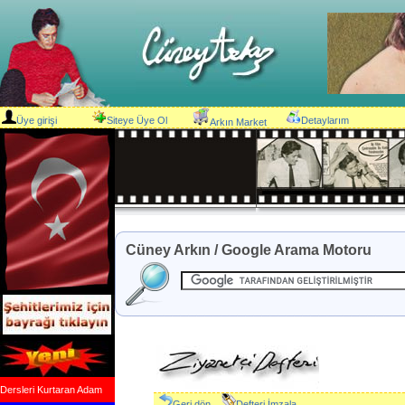
Üye girişi
Siteye Üye Ol
Detaylarım
Arkın Market
Cüney Arkın / Google Arama Motoru
Dersleri Kurtaran Adam
Geri dön
Defteri İmzala