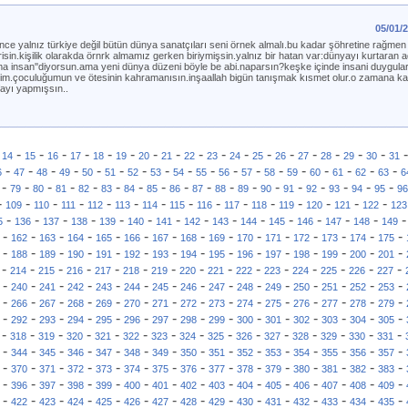
05/01/
ce yalnız türkiye değil bütün dünya sanatçıları seni örnek almalı.bu kadar şöhretine rağmen
in.kişilik olarakda örnrk almamız gerken biriymişsin.yalnız bir hatan var:dünyayı kurtaran 
a insan''diyorsun.ama yeni dünya düzeni böyle be abi.naparsın?keşke içinde insani duygular
erim.çoculuğumun ve ötesinin kahramanısın.inşaallah bigün tanışmak kısmet olur.o zamana ka
fayı yapmışsın..
-
-
-
-
-
-
-
-
-
-
-
-
-
-
-
-
-
-
14
15
16
17
18
19
20
21
22
23
24
25
26
27
28
29
30
31
-
-
-
-
-
-
-
-
-
-
-
-
-
-
-
-
-
-
6
47
48
49
50
51
52
53
54
55
56
57
58
59
60
61
62
63
6
-
-
-
-
-
-
-
-
-
-
-
-
-
-
-
-
-
-
79
80
81
82
83
84
85
86
87
88
89
90
91
92
93
94
95
96
-
-
-
-
-
-
-
-
-
-
-
-
-
-
-
109
110
111
112
113
114
115
116
117
118
119
120
121
122
123
-
-
-
-
-
-
-
-
-
-
-
-
-
-
5
136
137
138
139
140
141
142
143
144
145
146
147
148
149
-
-
-
-
-
-
-
-
-
-
-
-
-
-
-
162
163
164
165
166
167
168
169
170
171
172
173
174
175
-
-
-
-
-
-
-
-
-
-
-
-
-
-
-
188
189
190
191
192
193
194
195
196
197
198
199
200
201
-
-
-
-
-
-
-
-
-
-
-
-
-
-
-
214
215
216
217
218
219
220
221
222
223
224
225
226
227
-
-
-
-
-
-
-
-
-
-
-
-
-
-
-
240
241
242
243
244
245
246
247
248
249
250
251
252
253
-
-
-
-
-
-
-
-
-
-
-
-
-
-
-
266
267
268
269
270
271
272
273
274
275
276
277
278
279
-
-
-
-
-
-
-
-
-
-
-
-
-
-
-
292
293
294
295
296
297
298
299
300
301
302
303
304
305
-
-
-
-
-
-
-
-
-
-
-
-
-
-
-
318
319
320
321
322
323
324
325
326
327
328
329
330
331
-
-
-
-
-
-
-
-
-
-
-
-
-
-
-
344
345
346
347
348
349
350
351
352
353
354
355
356
357
-
-
-
-
-
-
-
-
-
-
-
-
-
-
-
370
371
372
373
374
375
376
377
378
379
380
381
382
383
-
-
-
-
-
-
-
-
-
-
-
-
-
-
-
396
397
398
399
400
401
402
403
404
405
406
407
408
409
-
-
-
-
-
-
-
-
-
-
-
-
-
-
-
422
423
424
425
426
427
428
429
430
431
432
433
434
435