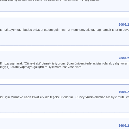
20/01/
ısmaktayım.sızı kudus e davet etsem gelırmısınız memnunıyetle sızı agırlamak ısterım ceva
20/01/
a sığınarak "Cüneyt abi" demek istiyorum. Şuan üniversitede asistan olarak çalışıyorum. Si
eğişir, karate yapmaya çalışırdım. İyiki varsınız vesselam.
19/01/
ları için Murat ve Kaan Polat Arkın'a teşekkür ederim . Cüneyt Arkın abimize ailesiyle mutlu 
16/01/