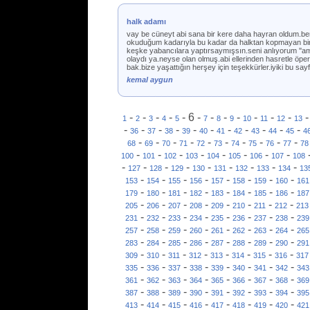
halk adamı
vay be cüneyt abi sana bir kere daha hayran oldum.ben
okuduğum kadarıyla bu kadar da halktan kopmayan biris
keşke yabancılara yaptırsaymışsın.seni anlıyorum ''am
olaydı ya.neyse olan olmuş.abi ellerinden hasretle öp
bak.bize yaşattığın herşey için teşekkürler.iyiki bu say
kemal aygun
-
-
-
-
-
6
-
-
-
-
-
-
-
1
2
3
4
5
7
8
9
10
11
12
13
-
-
-
-
-
-
-
-
-
-
-
36
37
38
39
40
41
42
43
44
45
4
-
-
-
-
-
-
-
-
-
-
68
69
70
71
72
73
74
75
76
77
78
-
-
-
-
-
-
-
-
100
101
102
103
104
105
106
107
108
-
-
-
-
-
-
-
-
-
127
128
129
130
131
132
133
134
13
-
-
-
-
-
-
-
-
153
154
155
156
157
158
159
160
161
-
-
-
-
-
-
-
-
179
180
181
182
183
184
185
186
187
-
-
-
-
-
-
-
-
205
206
207
208
209
210
211
212
213
-
-
-
-
-
-
-
-
231
232
233
234
235
236
237
238
239
-
-
-
-
-
-
-
-
257
258
259
260
261
262
263
264
265
-
-
-
-
-
-
-
-
283
284
285
286
287
288
289
290
291
-
-
-
-
-
-
-
-
309
310
311
312
313
314
315
316
317
-
-
-
-
-
-
-
-
335
336
337
338
339
340
341
342
343
-
-
-
-
-
-
-
-
361
362
363
364
365
366
367
368
369
-
-
-
-
-
-
-
-
387
388
389
390
391
392
393
394
395
-
-
-
-
-
-
-
-
413
414
415
416
417
418
419
420
421