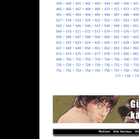
-
-
-
-
-
-
-
-
439
440
441
442
443
444
445
446
447
-
-
-
-
-
-
-
-
465
466
467
468
469
470
471
472
473
-
-
-
-
-
-
-
-
491
492
493
494
495
496
497
498
499
-
-
-
-
-
-
-
-
517
518
519
520
521
522
523
524
525
-
-
-
-
-
-
-
-
543
544
545
546
547
548
549
550
551
-
-
-
-
-
-
-
-
569
570
571
572
573
574
575
576
577
-
-
-
-
-
-
-
-
595
596
597
598
599
600
601
602
603
-
-
-
-
-
-
-
-
621
622
623
624
625
626
627
628
629
-
-
-
-
-
-
-
-
647
648
649
650
651
652
653
654
655
-
-
-
-
-
-
-
-
673
674
675
676
677
678
679
680
681
-
-
-
-
-
-
-
-
699
700
701
702
703
704
705
706
707
-
-
-
-
-
-
-
-
725
726
727
728
729
730
731
732
733
-
-
-
-
-
-
-
-
751
752
753
754
755
756
757
758
759
-
-
777
778
77
Reklam
Site Haritası
Ar