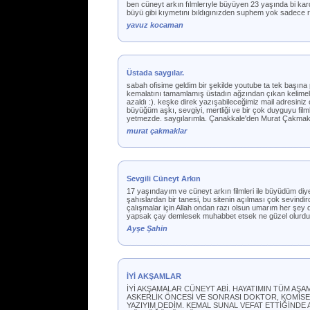
ben cüneyt arkın fılmlerıyle büyüyen 23 yaşında bi kar
büyü gibi kıymetını bıldıgınızden suphem yok sadece ri
yavuz kocaman
Üstada saygılar.
sabah ofisime geldim bir şekilde youtube ta tek başına p
kemalatını tamamlamış üstadın ağzından çıkan kelimele
azaldı :). keşke direk yazışabileceğimiz mail adresiniz
büyüğüm aşkı, sevgiyi, mertliği ve bir çok duyguyu film
yetmezde. saygılarımla. Çanakkale'den Murat Çakmakl
murat çakmaklar
Sevgili Cüneyt Arkın
17 yaşındayım ve cüneyt arkın filmleri ile büyüdüm di
şahıslardan bir tanesi, bu sitenin açılması çok sevind
çalışmalar için Allah ondan razı olsun umarım her şey 
yapsak çay demlesek muhabbet etsek ne güzel olurdu!
Ayşe Şahin
İYİ AKŞAMLAR
İYİ AKŞAMALAR CÜNEYT ABİ. HAYATIMIN TÜM AŞ
ASKERLİK ÖNCESİ VE SONRASI DOKTOR, KOMİSER
YAZIYIM DEDİM. KEMAL SUNAL VEFAT ETTİĞİNDE 