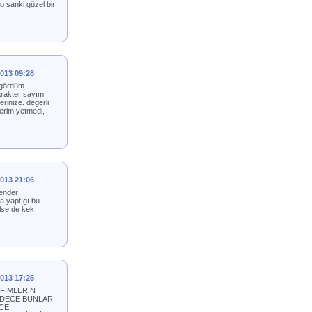
o sanki güzel bir
2013 09:28
n gördüm.
arakter sayım
rinize. değerli
lerim yetmedi,
2013 21:06
 ender
a yaptığı bu
else de kek
2013 17:25
 FİMLERİN
ADECE BUNLARI
ECE