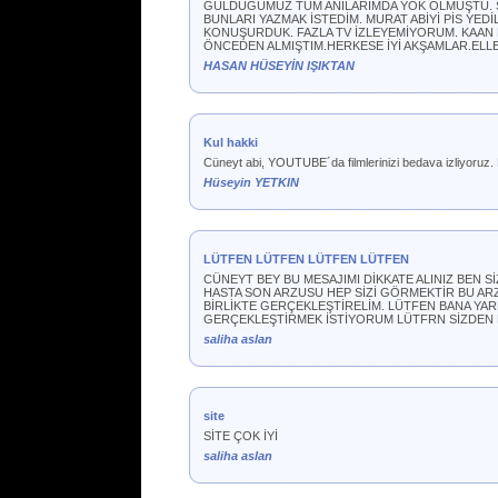
GÜLDÜĞÜMÜZ TÜM ANILARIMDA YOK OLMUŞTU. S
BUNLARI YAZMAK İSTEDİM. MURAT ABİYİ PİS YED
KONUŞURDUK. FAZLA TV İZLEYEMİYORUM. KAAN B
ÖNCEDEN ALMIŞTIM.HERKESE İYİ AKŞAMLAR.EL
HASAN HÜSEYİN IŞIKTAN
Kul hakki
Cüneyt abi, YOUTUBE´da filmlerinizi bedava izliyoruz. B
Hüseyin YETKIN
LÜTFEN LÜTFEN LÜTFEN LÜTFEN
CÜNEYT BEY BU MESAJIMI DİKKATE ALINIZ BEN 
HASTA SON ARZUSU HEP SİZİ GÖRMEKTİR BU A
BİRLİKTE GERÇEKLEŞTİRELİM. LÜTFEN BANA YA
GERÇEKLEŞTİRMEK İSTİYORUM LÜTFRN SİZDEN E
saliha aslan
site
SİTE ÇOK İYİ
saliha aslan