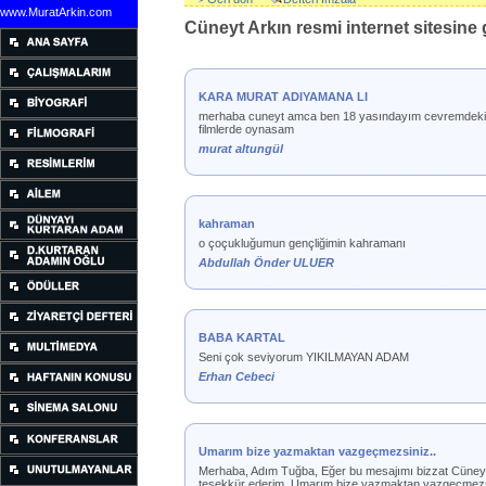
www.MuratArkin.com
Cüneyt Arkın resmi internet sitesine g
KARA MURAT ADIYAMANA LI
merhaba cuneyt amca ben 18 yasındayım cevremdekiler
filmlerde oynasam
murat altungül
kahraman
o çoçukluğumun gençliğimin kahramanı
Abdullah Önder ULUER
BABA KARTAL
Seni çok seviyorum YIKILMAYAN ADAM
Erhan Cebeci
Umarım bize yazmaktan vazgeçmezsiniz..
Merhaba, Adım Tuğba, Eğer bu mesajımı bizzat Cüneyt A
teşekkür ederim. Umarım bize yazmaktan vazgeçmezsiniz.