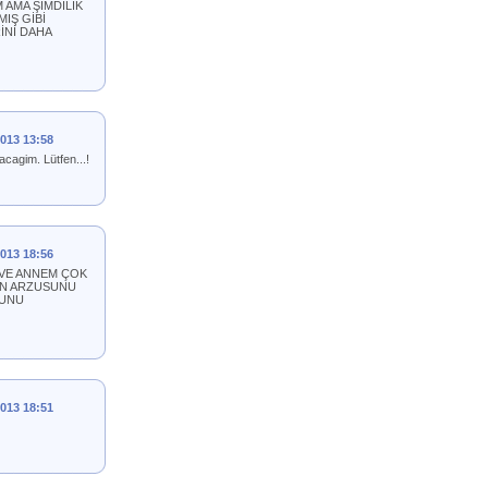
AMA ŞİMDİLİK
IŞ GİBİ
İNİ DAHA
2013 13:58
acagim. Lütfen...!
2013 18:56
 VE ANNEM ÇOK
ON ARZUSUNU
SUNU
2013 18:51