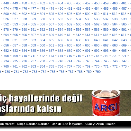
-
-
-
-
-
-
-
-
-
-
-
-
-
-
-
448
449
450
451
452
453
454
455
456
457
458
459
460
461
-
-
-
-
-
-
-
-
-
-
-
-
-
-
-
474
475
476
477
478
479
480
481
482
483
484
485
486
487
-
-
-
-
-
-
-
-
-
-
-
-
-
-
-
500
501
502
503
504
505
506
507
508
509
510
511
512
513
-
-
-
-
-
-
-
-
-
-
-
-
-
-
-
526
527
528
529
530
531
532
533
534
535
536
537
538
539
-
-
-
-
-
-
-
-
-
-
-
-
-
-
-
552
553
554
555
556
557
558
559
560
561
562
563
564
565
-
-
-
-
-
-
-
-
-
-
-
-
-
-
-
578
579
580
581
582
583
584
585
586
587
588
589
590
591
-
-
-
-
-
-
-
-
-
-
-
-
-
-
-
604
605
606
607
608
609
610
611
612
613
614
615
616
617
-
-
-
-
-
-
-
-
-
-
-
-
-
-
-
630
631
632
633
634
635
636
637
638
639
640
641
642
643
-
-
-
-
-
-
-
-
-
-
-
-
-
-
-
656
657
658
659
660
661
662
663
664
665
666
667
668
669
-
-
-
-
-
-
-
-
-
-
-
-
-
-
-
682
683
684
685
686
687
688
689
690
691
692
693
694
695
-
-
-
-
-
-
-
-
-
-
-
-
-
-
-
708
709
710
711
712
713
714
715
716
717
718
719
720
721
-
-
-
-
-
-
-
-
-
-
-
-
-
-
-
734
735
736
737
738
739
740
741
742
743
744
745
746
747
-
-
-
-
-
-
-
-
-
-
-
-
-
-
-
760
761
762
763
764
765
766
767
768
769
770
771
772
773
-
-
-
-
-
-
-
-
-
-
-
9
780
781
782
783
784
785
786
787
788
789
790
kın Market
Sıkça Sorulan Sorular
Ben de Site İstiyorum
Cüneyt Arkın Filmleri