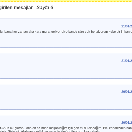
irilen mesajlar -
Sayfa
6
21/01/
 bana her zaman aha kara murat geliyor diyo bande size cok benziyorum keke bir imkan ols
21/01/
20/01/
20/01/
rkın okuyorsa , ona en azından ulaşabildiğim için çok mutlu olacağım. Bizi kendnizden haberd
 Sizin için Allah'tan sağlıklı ve uzun bir ömür diliyorum. Hoşçakalın..