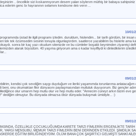
deşinizim .. öncelikle sizi kıskanmıyorum desem yalan söylerım müthiş bir babaya sahipsiniz 
ca ederim genc bı hayranının selamını kendısıne ıletı verın ...
10/01/
rogramında üstad ile ilgili programı izledim. duruldum, hislendim... bir tarih gördüm, bir insa
ri tek tek özümsedim sesinin tonuyla olgunlaştırdım. saatlerce yazabilirim bu hislerle ama k
 olsaydı. sonra bir kaç yazı okudum sitenizde ve bu cümleler boşaldı beynimden ziyaretçi defte
lerinizden alarak büyüdüm. 40 yaşıma giriyorum ama o kadar keyifliydi ki dinlediklerim izledik
ar...
09/01/
yebilirim, kendisi çok sevdiğim saygı duyduğum ve ileriki yaşamımda torunlarıma anlatacağım
irdi beni, onu okumaktan fikir dünyasını paylaşmasından mutluluk duyuyorum. Biz gençler adın
dilediğince olur umarım hep mutlu olur ve hep mutlu eder. "Annecim cüneyt arkın bizim eve g
" dediğim olmuştur. Bu dünyada olmazsa öbür dünyada buluşmak ümidiyle... :)
09/01/
AMASINDA, ÖZELLİKLE ÇOCUKLUĞUMDA KARETE TARZI FİMLERİN ERGENLİKTE TARİH
, YARGI MENSUBU, MEMUR TARZI FİMLERİN BENİ DERİNDEN ETKİLEDİ. ŞİMDİLİK S
ASKERDE EĞİTİM BİRLİĞİNDEYDİM. ÖLÜM BANA ÇOK ŞAŞIRTICI GELMİŞTİ SANKİ AİL