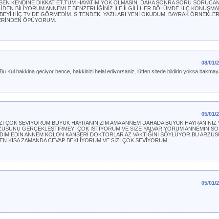
EN KENDİNE DİKKAT ET.TÜM HAYATIM YOK OLMASIN. DAHA SONRA SORU SORUCAM 
İLİDEN BİLİYORUM ANNEMLE BENZERLİĞİNİZ İLE İLGİLİ HER BÖLÜMDE HİÇ KONUŞMAM
EYİ HİÇ TV DE GÖRMEDİM. SİTENDEKİ YAZILARI YENİ OKUDUM. BAYRAK ÖRNEKLER
LERİNDEN ÖPÜYORUM.
08/01/
u Kul hakkina geciyor bence, hakkinizi helal ediyorsaniz, lütfen sitede bildirin yoksa bakmay
05/01/
SİZİ ÇOK SEVİYORUM BÜYÜK HAYRANINIZIM AMA ANNEM DAHADA BÜYÜK HAYRANINIZ
RZUSUNU GERÇEKLEŞTİRMEYİ ÇOK İSTİYORUM VE SİZE YALVARIYORUM ANNEMİN S
RDIM EDİN ANNEM KOLON KANSERİ DOKTORLAR AZ VAKTİĞİNİ SÖYLÜYOR BU ARZU
N KISA ZAMANDA CEVAP BEKLİYORUM VE SİZİ ÇOK SEVİYORUM.
05/01/