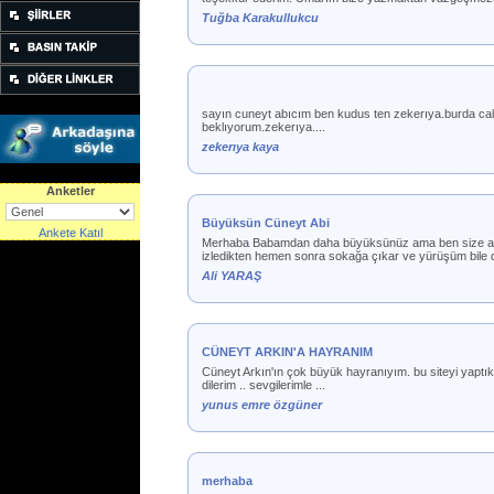
Tuğba Karakullukcu
sayın cuneyt abıcım ben kudus ten zekerıya.burda cal
beklıyorum.zekerıya....
zekerıya kaya
Anketler
Büyüksün Cüneyt Abi
Ankete Katıl
Merhaba Babamdan daha büyüksünüz ama ben size affınız
izledikten hemen sonra sokağa çıkar ve yürüşüm bile d
Ali YARAŞ
CÜNEYT ARKIN'A HAYRANIM
Cüneyt Arkın'ın çok büyük hayranıyım. bu siteyi yaptık
dilerim .. sevgilerimle ...
yunus emre özgüner
merhaba