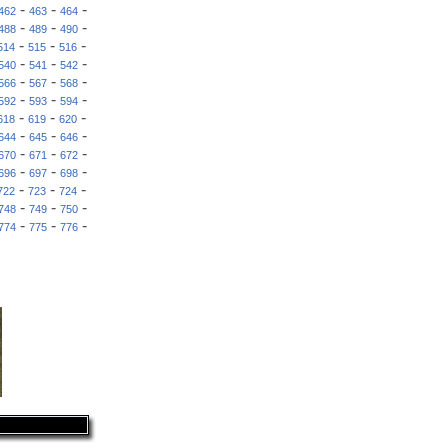
-
-
-
462
463
464
-
-
-
488
489
490
-
-
-
514
515
516
-
-
-
540
541
542
-
-
-
566
567
568
-
-
-
592
593
594
-
-
-
618
619
620
-
-
-
644
645
646
-
-
-
670
671
672
-
-
-
696
697
698
-
-
-
722
723
724
-
-
-
748
749
750
-
-
-
774
775
776