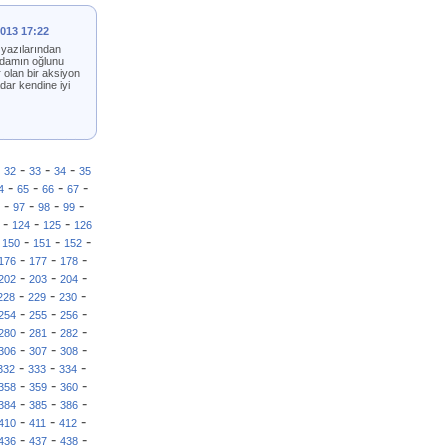
2013 17:22
 yazılarından
adamın oğlunu
 olan bir aksiyon
dar kendine iyi
-
-
-
-
32
33
34
35
-
-
-
-
4
65
66
67
-
-
-
-
97
98
99
-
-
-
124
125
126
-
-
-
-
150
151
152
-
-
-
176
177
178
-
-
-
202
203
204
-
-
-
228
229
230
-
-
-
254
255
256
-
-
-
280
281
282
-
-
-
306
307
308
-
-
-
332
333
334
-
-
-
358
359
360
-
-
-
384
385
386
-
-
-
410
411
412
-
-
-
436
437
438