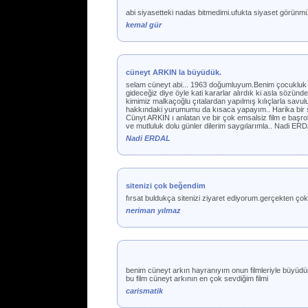
abi siyasetteki nadas bitmedimi.ufukta siyaset görün
kemal gür
cüneyt ARKIN la büyüdük.
selam cüneyt abi... 1963 doğumluyum.Benim çocukluk yı
gideceğiz diye öyle kati kararlar alırdık ki asla sözü
kimimiz malkaçoğlu çıtalardan yapılmış kılıçlarla savu
hakkındaki yurumumu da kısaca yapayım.. Harika bir sit
Cünyt ARKIN ı anlatan ve bir çok emsalsiz film e baş
ve mutluluk dolu günler dilerim saygılarımla.. Nadi ER
Nadi ERDAL
sitenizi çok beğendim
fırsat buldukça sitenizi ziyaret ediyorum.gerçekten 
neriman yılmaz
benim cüneyt arkın hayranıyım onun filmleriyle büyüdüm 
bu film cüneyt arkının en çok sevdiğim filmi
carismatik