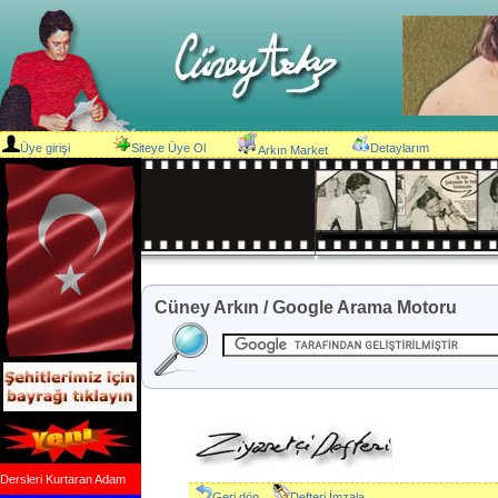
Üye girişi
Siteye Üye Ol
Detaylarım
Arkın Market
Cüney Arkın / Google Arama Motoru
Dersleri Kurtaran Adam
Geri dön
Defteri İmzala