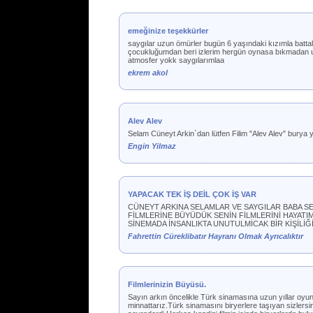
emeğinize teşekkürler
saygılar uzun ömürler bugün 6 yaşındaki kızımla battal
çocukluğumdan beri izlerim hergün oynasa bıkmadan u
atmosfer yokk saygılarımlaa
ekrem akol
Alev Alev
Selam Cüneyt Arkin`dan lütfen Filim "Alev Alev" burya ya
Engin Yilmaz
YAPACAK TEK İŞ DEİL ÇOK İŞ VAR
CÜNEYT ARKINA SELAMLAR VE SAYGILAR BABA S
FİLMLERİNE BÜYÜDÜK SENİN FİLMLERİNİ HAYAT
SİNEMADA İNSANLIKTA UNUTULMİCAK BİR KİŞİLİĞ
Fahrettin Cüreklibatır Hayranı Olmak Ayrıcalıktır
Filmlerinizin Büyüsü.
Sayın arkın öncelikle Türk sinamasına uzun yıllar oyun
minnattarız.Türk sinamasını biryerlere taşıyan sizlersini