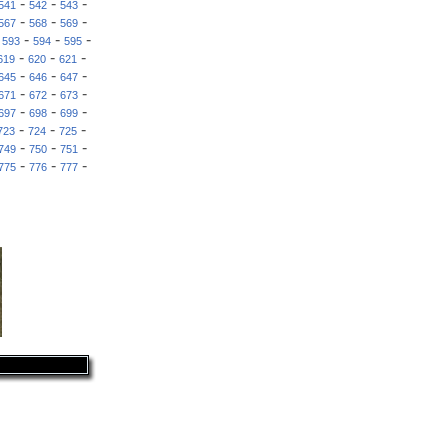
-
-
-
541
542
543
-
-
-
567
568
569
-
-
-
-
593
594
595
-
-
-
619
620
621
-
-
-
645
646
647
-
-
-
671
672
673
-
-
-
697
698
699
-
-
-
723
724
725
-
-
-
749
750
751
-
-
-
775
776
777