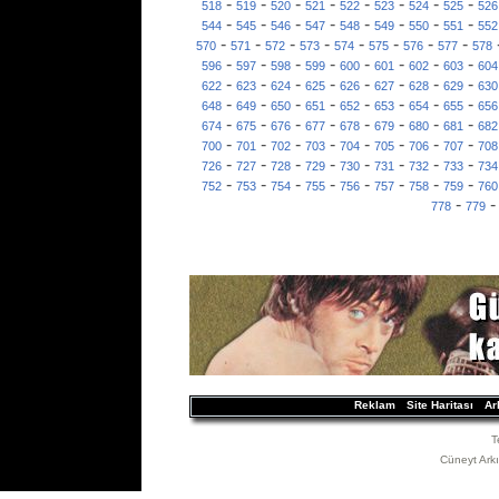
-
-
-
-
-
-
-
-
518
519
520
521
522
523
524
525
526
-
-
-
-
-
-
-
-
544
545
546
547
548
549
550
551
552
-
-
-
-
-
-
-
-
570
571
572
573
574
575
576
577
578
-
-
-
-
-
-
-
-
596
597
598
599
600
601
602
603
604
-
-
-
-
-
-
-
-
622
623
624
625
626
627
628
629
630
-
-
-
-
-
-
-
-
648
649
650
651
652
653
654
655
656
-
-
-
-
-
-
-
-
674
675
676
677
678
679
680
681
682
-
-
-
-
-
-
-
-
700
701
702
703
704
705
706
707
708
-
-
-
-
-
-
-
-
726
727
728
729
730
731
732
733
734
-
-
-
-
-
-
-
-
752
753
754
755
756
757
758
759
760
-
778
779
Reklam
Site Haritası
Ar
T
Cüneyt Arkın