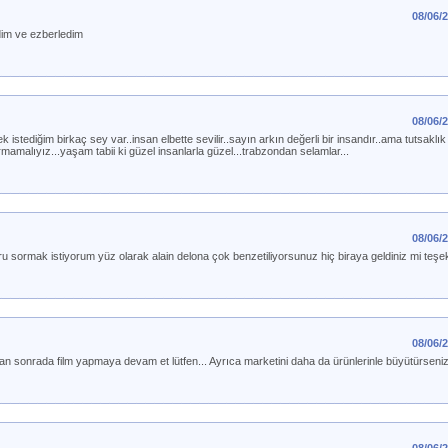
08/06/
dim ve ezberledim
08/06/
istediğim birkaç sey var..insan elbette sevilir..sayın arkın değerli bir insandır..ama tutsaklı
mamalıyız...yaşam tabii ki güzel insanlarla güzel...trabzondan selamlar...
08/06/
u sormak istiyorum yüz olarak alain delona çok benzetiliyorsunuz hiç biraya geldiniz mi teşe
08/06/
 sonrada film yapmaya devam et lütfen... Ayrıca marketini daha da ürünlerinle büyütürseniz 