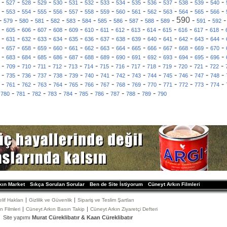
-
-
-
-
-
-
-
-
-
-
-
-
-
-
-
527
528
529
530
531
532
533
534
535
536
537
538
539
540
-
-
-
-
-
-
-
-
-
-
-
-
-
-
-
553
554
555
556
557
558
559
560
561
562
563
564
565
566
-
-
-
-
-
-
-
-
-
-
-
-
590
-
-
579
580
581
582
583
584
585
586
587
588
589
591
592
-
-
-
-
-
-
-
-
-
-
-
-
-
-
-
605
606
607
608
609
610
611
612
613
614
615
616
617
618
-
-
-
-
-
-
-
-
-
-
-
-
-
-
-
631
632
633
634
635
636
637
638
639
640
641
642
643
644
-
-
-
-
-
-
-
-
-
-
-
-
-
-
-
657
658
659
660
661
662
663
664
665
666
667
668
669
670
-
-
-
-
-
-
-
-
-
-
-
-
-
-
-
683
684
685
686
687
688
689
690
691
692
693
694
695
696
-
-
-
-
-
-
-
-
-
-
-
-
-
-
-
709
710
711
712
713
714
715
716
717
718
719
720
721
722
-
-
-
-
-
-
-
-
-
-
-
-
-
-
-
735
736
737
738
739
740
741
742
743
744
745
746
747
748
-
-
-
-
-
-
-
-
-
-
-
-
-
-
-
761
762
763
764
765
766
767
768
769
770
771
772
773
774
-
-
-
-
-
-
-
-
-
-
-
780
781
782
783
784
785
786
787
788
789
790
kın Market
Sıkça Sorulan Sorular
Ben de Site İstiyorum
Cüneyt Arkın Filmleri
|
|
elif Hakları
Gizlilik ve Güvenlik
Sipariş ve Teslim Şartları
|
|
 Filmleri
Cüneyt Arkın Basın Takip
Cüneyt Arkın Ziyaretçi Defteri
Site yapımı
Murat Cüreklibatır & Kaan Cüreklibatır