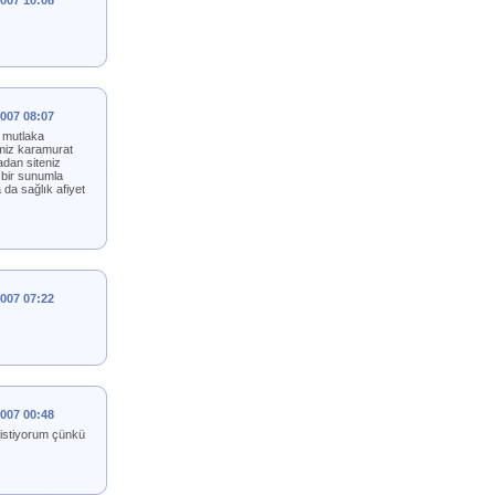
2007 10:08
2007 08:07
ş mutlaka
imiz karamurat
adan siteniz
 bir sunumla
da sağlık afiyet
2007 07:22
2007 00:48
k istiyorum çünkü