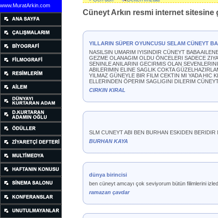
www.MuratArkin.com
Cüneyt Arkın resmi internet sitesine g
YILLARIN SÜPER OYUNCUSU SELAM CÜNEYT B
NASILSIN UMARIM IYISINDIR CÜNEYT BABA AIL
GEZME OLANAGIM OLDU ÖNCELERI SADECE ZIYARE
SENINLE ANILARINI GECIRMIS OLAN SEVENLERIN
ABILERIMIN ELINE SAGLIK COKTA GÜZELHAZIRLA
YILMAZ GÜNEYLE BIR FILM CEKTIN MI YADA HIC 
ELLERINDEN ÖPERIM SAGLIGINI DILERIM CÜNEYT 
CIRKIN KIRAL
SLM CUNEYT ABI BEN BURHAN ESKIDEN BERIDIR
BURHAN KAYA
dünya birincisi
ben cüneyt amcayı çok seviyorum bütün filimlerini izle
ramazan çavdar