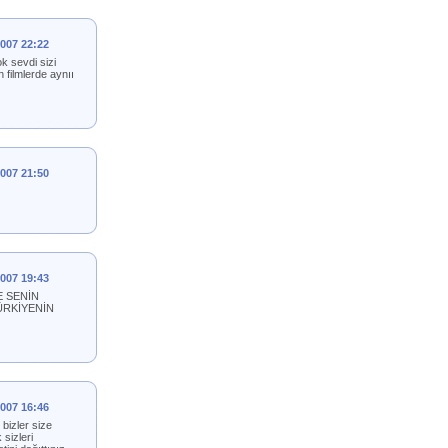
2007 22:22
k sevdi sizi
filmlerde aynıı
2007 21:50
2007 19:43
E SENİN
ÜRKİYENİN
2007 16:46
bizler size
 sizleri