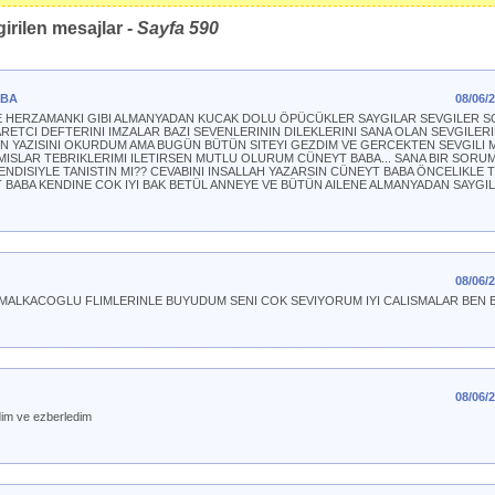
irilen mesajlar -
Sayfa
590
ABA
08/06/
ENE HERZAMANKI GIBI ALMANYADAN KUCAK DOLU ÖPÜCÜKLER SAYGILAR SEVGILER S
TCI DEFTERINI IMZALAR BAZI SEVENLERININ DILEKLERINI SANA OLAN SEVGILERI
IN YAZISINI OKURDUM AMA BUGÜN BÜTÜN SITEYI GEZDIM VE GERCEKTEN SEVGILI 
MISLAR TEBRIKLERIMI ILETIRSEN MUTLU OLURUM CÜNEYT BABA... SANA BIR SORU
KENDISIYLE TANISTIN MI?? CEVABINI INSALLAH YAZARSIN CÜNEYT BABA ÖNCELIKLE
BABA KENDINE COK IYI BAK BETÜL ANNEYE VE BÜTÜN AILENE ALMANYADAN SAYGILAR
08/06/
 MALKACOGLU FLIMLERINLE BUYUDUM SENI COK SEVIYORUM IYI CALISMALAR BEN
08/06/
dim ve ezberledim