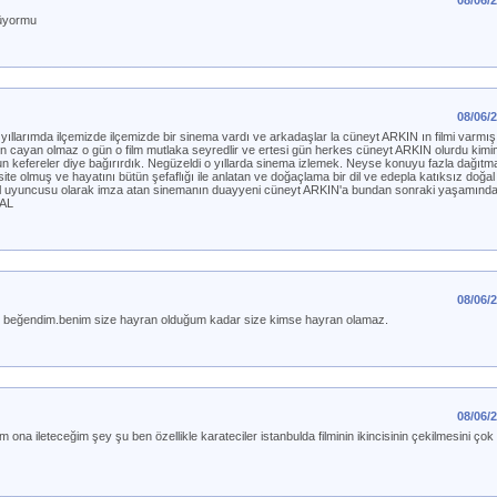
08/06/
müyormu
08/06/
llarımda ilçemizde ilçemizde bir sinema vardı ve arkadaşlar la cüneyt ARKIN ın filmi varmı
nden cayan olmaz o gün o film mutlaka seyredlir ve ertesi gün herkes cüneyt ARKIN olurdu kim
lun kefereler diye bağırırdık. Negüzeldi o yıllarda sinema izlemek. Neyse konuyu fazla dağıtm
e olmuş ve hayatını bütün şefaflığı ile anlatan ve doğaçlama bir dil ve edepla katıksız doğal
rol uyuncusu olarak imza atan sinemanın duayyeni cüneyt ARKIN'a bundan sonraki yaşamında 
DAL
08/06/
çok beğendim.benim size hayran olduğum kadar size kimse hayran olamaz.
08/06/
ona ileteceğim şey şu ben özellikle karateciler istanbulda filminin ikincisinin çekilmesini ço