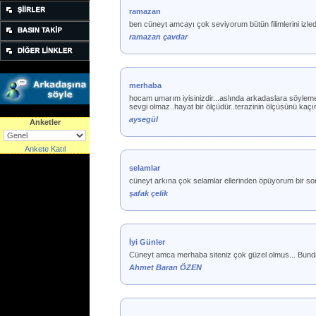
ramazan
ben cüneyt amcayı çok seviyorum bütün filimlerini izle
ramazan çavdar
merhaba
hocam umarım iyisinizdir...aslında arkadaslara söylemek 
sevgi olmaz..hayat bir ölçüdür..terazinin ölçüsünü kaçır
aysegül
Anketler
Ankete Katıl
selamlar
cüneyt arkına çok selamlar ellerinden öpüyorum bir sor
şafak çelik
İyi Günler
Cüneyt amca merhaba siteniz çok güzel olmus... Bundan
Ahmet Baran ÖZEN