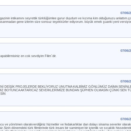
07/06/
gazinin intikamını seyrettik türklüğümlee gurur duydum ve kızıma kim olduğunuzu anlattım.ço
sanmadan gene izlerim size sonsuz teşekkürler ediyorum. büyük emek şuanki yeni versiyon 
07/06/
pabilirmisiniz en cok sevdiyim Filim`dir.
07/06/
ENİ DEİŞİK PROJELERDE BEKLİYORUZ UNUTMA KALBİMİZ GÖNLÜMÜZ DAİMA SENİNL
IMIZ BOYUNCA AKTARICAZ SEVDİKLERİMİZE BUNDAN ŞÜPHEN OLMASIN ÇÜNKİ SEN T
İSİN
07/06/
cu ve yönrtmen olarakverdiğiniz hizmetler ve fedakarlıklar dan dolayı sinama severler olarak 
z.Sizin dönemdeki türk filmlerinde türk insanı bir samimiyet bir içtenlik ve sıcaklık hissederek