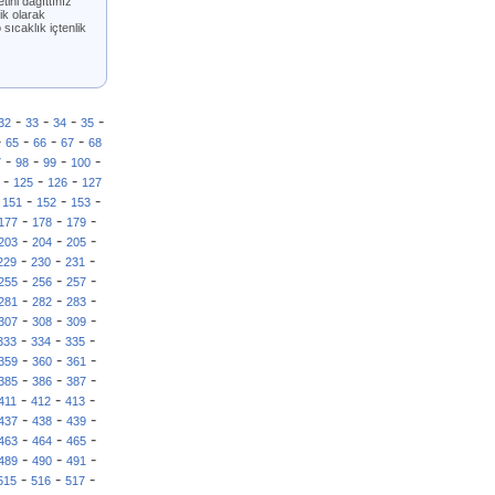
tini dağıttınız
ik olarak
sıcaklık içtenlik
-
-
-
-
32
33
34
35
-
-
-
-
65
66
67
68
-
-
-
-
7
98
99
100
-
-
-
125
126
127
-
-
-
-
151
152
153
-
-
-
177
178
179
-
-
-
203
204
205
-
-
-
229
230
231
-
-
-
255
256
257
-
-
-
281
282
283
-
-
-
307
308
309
-
-
-
333
334
335
-
-
-
359
360
361
-
-
-
385
386
387
-
-
-
411
412
413
-
-
-
437
438
439
-
-
-
463
464
465
-
-
-
489
490
491
-
-
-
515
516
517