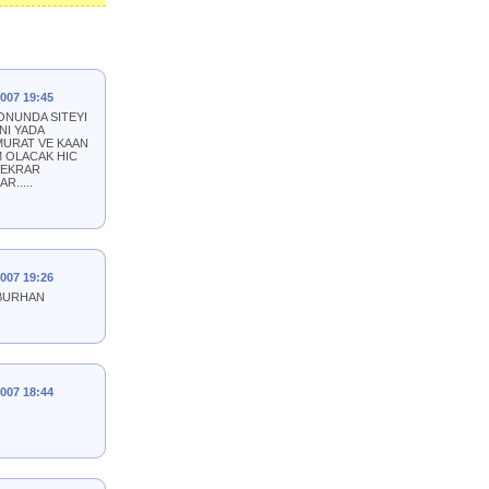
2007 19:45
ONUNDA SITEYI
NI YADA
MURAT VE KAAN
M OLACAK HIC
 TEKRAR
.....
2007 19:26
 BURHAN
2007 18:44