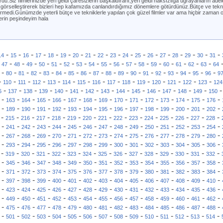
du.Siz filmlerinizde yeri geldi çaresizlerin başkaldıranı,yeri geldi haksızlığa uğrayanların adele
ini görselleştirerek bizleri hep kafamızda canlandırdığımız dönemlere götürdünüz.Bütçe ve tekn
vermedi.Günümzde yeterli bütçe ve tekniklerle yapılan çok güzel filmler var ama hiçbir zaman o 
lerin peşindeyim hala
-
-
-
-
-
-
-
-
-
-
-
-
-
-
-
-
-
-
14
15
16
17
18
19
20
21
22
23
24
25
26
27
28
29
30
31
-
-
-
-
-
-
-
-
-
-
-
-
-
-
-
-
-
-
47
48
49
50
51
52
53
54
55
56
57
58
59
60
61
62
63
64
-
-
-
-
-
-
-
-
-
-
-
-
-
-
-
-
-
-
80
81
82
83
84
85
86
87
88
89
90
91
92
93
94
95
96
9
-
-
-
-
-
-
-
-
-
-
-
-
-
-
-
110
111
112
113
114
115
116
117
118
119
120
121
122
123
124
-
-
-
-
-
-
-
-
-
-
-
-
-
-
6
137
138
139
140
141
142
143
144
145
146
147
148
149
150
-
-
-
-
-
-
-
-
-
-
-
-
-
-
-
163
164
165
166
167
168
169
170
171
172
173
174
175
176
-
-
-
-
-
-
-
-
-
-
-
-
-
-
-
189
190
191
192
193
194
195
196
197
198
199
200
201
202
-
-
-
-
-
-
-
-
-
-
-
-
-
-
-
215
216
217
218
219
220
221
222
223
224
225
226
227
228
-
-
-
-
-
-
-
-
-
-
-
-
-
-
-
241
242
243
244
245
246
247
248
249
250
251
252
253
254
-
-
-
-
-
-
-
-
-
-
-
-
-
-
-
267
268
269
270
271
272
273
274
275
276
277
278
279
280
-
-
-
-
-
-
-
-
-
-
-
-
-
-
-
293
294
295
296
297
298
299
300
301
302
303
304
305
306
-
-
-
-
-
-
-
-
-
-
-
-
-
-
-
319
320
321
322
323
324
325
326
327
328
329
330
331
332
-
-
-
-
-
-
-
-
-
-
-
-
-
-
-
345
346
347
348
349
350
351
352
353
354
355
356
357
358
-
-
-
-
-
-
-
-
-
-
-
-
-
-
-
371
372
373
374
375
376
377
378
379
380
381
382
383
384
-
-
-
-
-
-
-
-
-
-
-
-
-
-
-
397
398
399
400
401
402
403
404
405
406
407
408
409
410
-
-
-
-
-
-
-
-
-
-
-
-
-
-
-
423
424
425
426
427
428
429
430
431
432
433
434
435
436
-
-
-
-
-
-
-
-
-
-
-
-
-
-
-
449
450
451
452
453
454
455
456
457
458
459
460
461
462
-
-
-
-
-
-
-
-
-
-
-
-
-
-
-
475
476
477
478
479
480
481
482
483
484
485
486
487
488
-
-
-
-
-
-
-
-
-
-
-
-
-
-
-
501
502
503
504
505
506
507
508
509
510
511
512
513
514