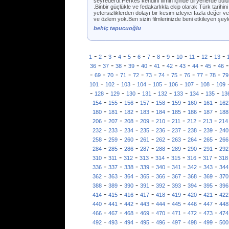
seyrederdi.Herkes kendini filmin içinde biryerlerde bulur
.Binbir güçlükle ve fedakarlıkla ekip olarak Türk tarih
yetersizliklerden dolayı bir kesim izleyici fazla değer 
ve özlem yok.Ben sizin filmlerinizde beni etkileyen şey
behiç tapucuoğlu
-
-
-
-
-
-
-
-
-
-
-
-
-
1
2
3
4
5
6
7
8
9
10
11
12
13
-
-
-
-
-
-
-
-
-
-
36
37
38
39
40
41
42
43
44
45
46
-
-
-
-
-
-
-
-
-
-
-
69
70
71
72
73
74
75
76
77
78
79
-
-
-
-
-
-
-
-
101
102
103
104
105
106
107
108
109
-
-
-
-
-
-
-
-
-
128
129
130
131
132
133
134
135
13
-
-
-
-
-
-
-
-
154
155
156
157
158
159
160
161
162
-
-
-
-
-
-
-
-
180
181
182
183
184
185
186
187
188
-
-
-
-
-
-
-
-
206
207
208
209
210
211
212
213
214
-
-
-
-
-
-
-
-
232
233
234
235
236
237
238
239
240
-
-
-
-
-
-
-
-
258
259
260
261
262
263
264
265
266
-
-
-
-
-
-
-
-
284
285
286
287
288
289
290
291
292
-
-
-
-
-
-
-
-
310
311
312
313
314
315
316
317
318
-
-
-
-
-
-
-
-
336
337
338
339
340
341
342
343
344
-
-
-
-
-
-
-
-
362
363
364
365
366
367
368
369
370
-
-
-
-
-
-
-
-
388
389
390
391
392
393
394
395
396
-
-
-
-
-
-
-
-
414
415
416
417
418
419
420
421
422
-
-
-
-
-
-
-
-
440
441
442
443
444
445
446
447
448
-
-
-
-
-
-
-
-
466
467
468
469
470
471
472
473
474
-
-
-
-
-
-
-
-
492
493
494
495
496
497
498
499
500