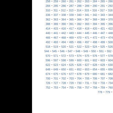
-
-
-
-
-
-
-
-
258
259
260
261
262
263
264
265
266
-
-
-
-
-
-
-
-
284
285
286
287
288
289
290
291
292
-
-
-
-
-
-
-
-
310
311
312
313
314
315
316
317
318
-
-
-
-
-
-
-
-
336
337
338
339
340
341
342
343
344
-
-
-
-
-
-
-
-
362
363
364
365
366
367
368
369
370
-
-
-
-
-
-
-
-
388
389
390
391
392
393
394
395
396
-
-
-
-
-
-
-
-
414
415
416
417
418
419
420
421
422
-
-
-
-
-
-
-
-
440
441
442
443
444
445
446
447
448
-
-
-
-
-
-
-
-
466
467
468
469
470
471
472
473
474
-
-
-
-
-
-
-
-
492
493
494
495
496
497
498
499
500
-
-
-
-
-
-
-
-
518
519
520
521
522
523
524
525
526
-
-
-
-
-
-
-
-
544
545
546
547
548
549
550
551
552
-
-
-
-
-
-
-
-
570
571
572
573
574
575
576
577
578
-
-
-
-
-
-
-
-
596
597
598
599
600
601
602
603
604
-
-
-
-
-
-
-
-
622
623
624
625
626
627
628
629
630
-
-
-
-
-
-
-
-
648
649
650
651
652
653
654
655
656
-
-
-
-
-
-
-
-
674
675
676
677
678
679
680
681
682
-
-
-
-
-
-
-
-
700
701
702
703
704
705
706
707
708
-
-
-
-
-
-
-
-
726
727
728
729
730
731
732
733
734
-
-
-
-
-
-
-
-
752
753
754
755
756
757
758
759
760
-
778
779