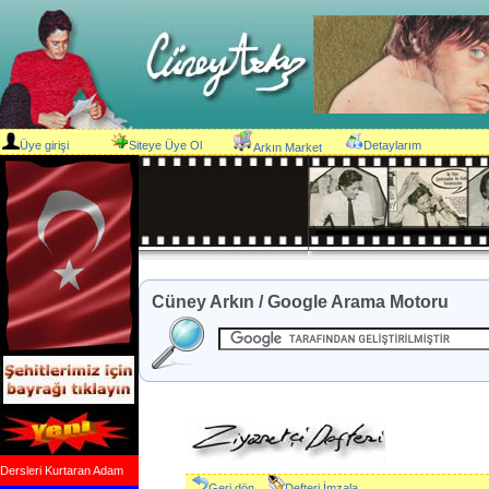
Üye girişi
Siteye Üye Ol
Detaylarım
Arkın Market
Cüney Arkın / Google Arama Motoru
Dersleri Kurtaran Adam
Geri dön
Defteri İmzala