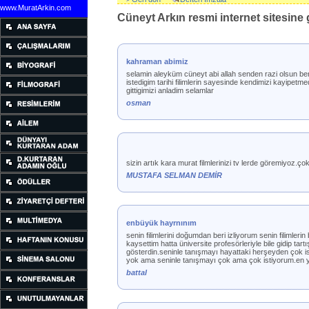
www.MuratArkin.com
Cüneyt Arkın resmi internet sitesine g
kahraman abimiz
selamin aleyküm cüneyt abi allah senden razi olsun b
istedigim tarihi filimlerin sayesinde kendimizi kayipe
gittigimizi anladim selamlar
osman
sizin artık kara murat filmlerinizi tv lerde göremiyoz.
MUSTAFA SELMAN DEMİR
enbüyük hayrnınım
senin filimlerini doğumdan beri izliyorum senin filimle
kaysettim hatta üniversite profesörleriyle bile gidip t
gösterdin.seninle tanışmayı hayattaki herşeyden çok 
yok ama seninle tanışmayı çok ama çok istiyorum.en y
battal