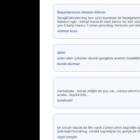
Başarılarınızın dewanı dilerim
Sewgili fahrettin bey ben sizin inanılmaz bir fanatginizi
babanın oglu - kemal-murat ile nazlı bence siz türk sin
şen 6 bariş manco 7 orhan gencebay herkesin yeri doldur
selman kuru
abim
aslan abim şükürler olsunki googleda ararken bulabildim
burak durmaz
merhabalar...merak ettiğim bir şey var...cüneyt arkın'ı
acaba...teşekkürler...
kulahmet
bir sorum olacak.bir film vardı.cüneyt arkın başrolde o
psikolojisi bozulmuş, sürekli sayıklayan bu gençle,bir 
sayit zengin