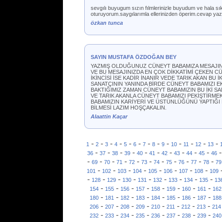
sevgılı buyugum sızın fılmlerinizle buyudum ve hala sıkı
oturuyorum.saygılarımla ellerinizden öperim.cevap yaz
özkan tunca
SAYIN MUSTAFA ÖZDOĞAN BEY
YAZMIŞ OLDUĞUNUZ CÜNEYT BABAMIZA MESAJIN
VE BU MESAJINIZDA EN ÇOK DİKKATİMİ ÇEKEN 
İKİNCİSİ İSE KADİR İNANIR VEDE TARIK AKAN BU
SANATÇININ YANINDA BİRDE CÜNEYT BABAMIZI 
BAKTIĞIMIZ ZAMAN CÜNEYT BABAMIZIN BU İKİ 
VE TARIK AKANLA CÜNEYT BABAMIZI PEKİŞTİRME
BABAMIZIN KARİYERİ VE ÜSTÜNLÜĞÜNÜ YAPTIĞI 
BİLMESİ LAZIM HOŞÇAKALIN.
Alaattin Kaçar
-
-
-
-
-
-
-
-
-
-
-
-
-
1
2
3
4
5
6
7
8
9
10
11
12
13
-
-
-
-
-
-
-
-
-
-
36
37
38
39
40
41
42
43
44
45
46
-
-
-
-
-
-
-
-
-
-
-
69
70
71
72
73
74
75
76
77
78
79
-
-
-
-
-
-
-
-
101
102
103
104
105
106
107
108
109
-
-
-
-
-
-
-
-
-
128
129
130
131
132
133
134
135
13
-
-
-
-
-
-
-
-
154
155
156
157
158
159
160
161
162
-
-
-
-
-
-
-
-
180
181
182
183
184
185
186
187
188
-
-
-
-
-
-
-
-
206
207
208
209
210
211
212
213
214
-
-
-
-
-
-
-
-
232
233
234
235
236
237
238
239
240