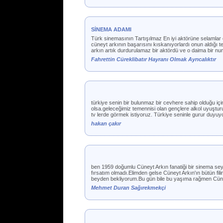
SİNEMA ADAMI
Türk sinemasının Tartışılmaz En iyi aktörüne selamlar
cüneyt arkının başarısını kıskanıyorlardı onun aldığı tek
arkın artık durdurulamaz bir aktördü ve o daima bir num
Fahrettin Cüreklibatır Hayranı Olmak Ayrıcalıktır
türkiye senin bir bulunmaz bir cevhere sahip olduğu iç
olsa.geleceğimiz temennisi olan gençlere alkol uyuşturu
tv lerde görmek istiyoruz. Türkiye seninle gurur duyuy
hakan çakır
ben 1959 doğumlu Cüneyt Arkın fanatiği bir sinema sey
fırsatım olmadı.Elimden gelse Cüneyt Arkın'ın bütün fi
beyden bekliyorum.Bu gün bile bu yaşıma rağmen Cüneyt
Mehmet Duran Sağırekmekçi