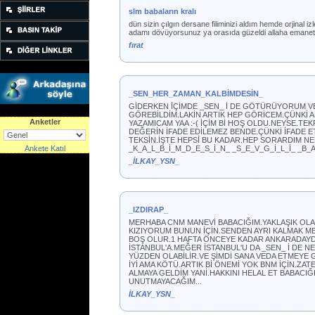
slm babaların kralı
dün sizin çılgın dersane filiminizi aldım hemde orjinal
adamı dövüyorsunuz ya orasıda güzeldi allaha emanet
fırat
_SEN_HER_ZAMAN_KALBİMDESİN_
GİDERKEN İÇİMDE _SEN_ İ DE GÖTÜRÜYORUM VE 
GÖREBİLDİM.LAKİN ARTIK HEP GÖRİCEM.ÇÜNKİ 
Anketler
YAZAMICAM YAA :-( İÇİM Bİ HOŞ OLDU.NEYSE.T
DEĞERİN İFADE EDİLEMEZ BENDE.ÇÜNKİ İFADE ET
TEKSİN.İŞTE HEPSİ BU KADAR.HEP SORARDIM NE
Ankete Katıl
_K_A_L_B_İ_M_D_E_S_İ_N_ _S_E_V_G_İ_L_İ_ _B_
_İLKAY_YSN_
_IZDIRAP_
MERHABA CNM MANEVİ BABACIĞIM.YAKLAŞIK OLAR
KIZIYORUM BUNUN İÇİN.SENDEN AYRI KALMAK ME
BOŞ OLUR.1 HAFTA ÖNCEYE KADAR ANKARADAYDIM.
İSTANBUL'A.MEĞER İSTANBUL'U DA _SEN_ İ DE 
YÜZDEN OLABİLİR.VE ŞİMDİ SANA VEDA ETMEYE 
İYİ AMA KÖTÜ.ARTIK Bİ ÖNEMİ YOK BNM İÇİN.Z
ALMAYA GELDİM YANİ.HAKKINI HELAL ET BABACIĞIM
UNUTMAYACAĞIM...
İLKAY_YSN_