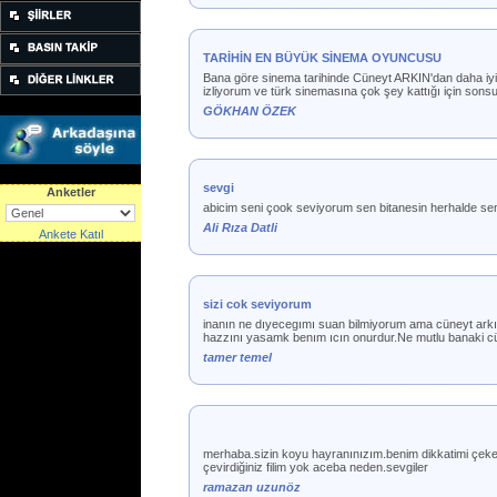
TARİHİN EN BÜYÜK SİNEMA OYUNCUSU
Bana göre sinema tarihinde Cüneyt ARKIN'dan daha iyi 
izliyorum ve türk sinemasına çok şey kattığı için son
GÖKHAN ÖZEK
sevgi
Anketler
abicim seni çook seviyorum sen bitanesin herhalde seni
Ali Rıza Datli
Ankete Katıl
sizi cok seviyorum
inanın ne dıyecegımı suan bilmiyorum ama cüneyt arkın
hazzını yasamk benım ıcın onurdur.Ne mutlu banaki cüne
tamer temel
merhaba.sizin koyu hayranınızım.benim dikkatimi çeken
çevirdiğiniz filim yok aceba neden.sevgiler
ramazan uzunöz