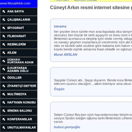
www.MuratArkin.com
Cüneyt Arkın resmi internet sitesine g
tanışma
her şeyden önce sizinle msn aracılıgıylada olsa tanışm
olursanız ben büyük bir tarih aşıgıyım ve bunu sizin 
filmlerinizi acımasızca eleştirip içeri sinde vermiş ol
ve sanatçı geçinen soytarılara,izi vereirseniz size ab
oldu ve bizdeki adet usulüne göre babama isim hakını 
koydu bende eşimle arkasına Kaan ekladik ve oglunu
Murat ARSLAN
Saygılar Cüneyt abi...Saygı duyarım. Bende kısa filml
ettircem oyuncu olacağım....ailem istemiyor ama olsun.
Özgün
Selam Cüneyt Bey,ben sizin hayranlarınızdan biriyim.tv'd
seviyor.Sizden isteğim oğluma tarihi filmlerinizin cd'leri
versin
hulusi genişoğlu