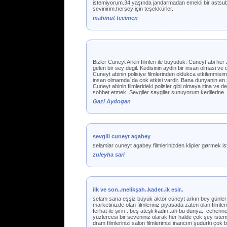
istemiyorum.34 yaşında jandarmadan emekli bir astsubay
sevinirim.herşey için teşekkürler.
mahmut tecimen
Bizler Cuneyt Arkin filmleri ile buyuduk. Cuneyt abi her
gelen bir sey degil. Kedisinin aydin bir insan olmasi
Cuneyt abinin polisiye filmlerinden oldukca etkilenmis
insan olmamda´da cok etkisi vardir. Bana dunyanin e
Cuneyt abinin filmlerideki polisler gibi olmaya itina v
sohbet etmek. Sevgiler saygilar sunuyorum kedilerine.
Gazi Aydogan
sevgili cuneyt agabey
selamlar cuneyt agabey filmlerinizden klipler gørmek is
zuleyha sari
ilk ve son..melikşah..kader..ik esir..
selam sana eşşiz büyük aktör cüneyt arkın bey günler ge
marketinizde olan filmleriniz piyasada zaten olan filmler
ferhat ile şirin.. beş ateşli kadın..ah bu dünya.. cehe
yüzlercesi bir seveniniz olarak her halde çok şey istemedi
dram filmlerinizi salon filmlerimizi inancım şudurki çok bü