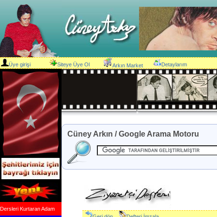
Üye girişi
Siteye Üye Ol
Detaylarım
Arkın Market
Cüney Arkın / Google Arama Motoru
Dersleri Kurtaran Adam
Geri dön
Defteri İmzala