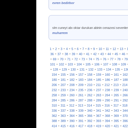
evren bedirbor
slm cuneyt abı oktar durukan abinin cenazesi sevenleri 
muharrem
-
-
-
-
-
-
-
-
-
-
-
-
-
1
2
3
4
5
6
7
8
9
10
11
12
13
-
-
-
-
-
-
-
-
-
-
36
37
38
39
40
41
42
43
44
45
46
-
-
-
-
-
-
-
-
-
-
-
69
70
71
72
73
74
75
76
77
78
79
-
-
-
-
-
-
-
-
101
102
103
104
105
106
107
108
109
-
-
-
-
-
-
-
-
-
128
129
130
131
132
133
134
135
13
-
-
-
-
-
-
-
-
154
155
156
157
158
159
160
161
162
-
-
-
-
-
-
-
-
180
181
182
183
184
185
186
187
188
-
-
-
-
-
-
-
-
206
207
208
209
210
211
212
213
214
-
-
-
-
-
-
-
-
232
233
234
235
236
237
238
239
240
-
-
-
-
-
-
-
-
258
259
260
261
262
263
264
265
266
-
-
-
-
-
-
-
-
284
285
286
287
288
289
290
291
292
-
-
-
-
-
-
-
-
310
311
312
313
314
315
316
317
318
-
-
-
-
-
-
-
-
336
337
338
339
340
341
342
343
344
-
-
-
-
-
-
-
-
362
363
364
365
366
367
368
369
370
-
-
-
-
-
-
-
-
388
389
390
391
392
393
394
395
396
-
-
-
-
-
-
-
-
414
415
416
417
418
419
420
421
422