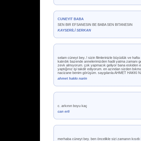
CUNEYIT BABA
SEN BIR EFSANESIN BE BABA SEN BITANESIN
KAYSERİLİ SERKAN
selam cüneyt bey..! sizin filmlerinizle büyüdük ve haf
kalırdık bazende annelerimizden hadii yatma zamanı gel
zevk almıyorum. çok yapmacık geliyor bana eskiden eve
yaptığınız işi takdir ediyorum. en azından sizden bıkm
nacizane benim görüşüm. saygılarıla AHMET HAKKI 
ahmet hakkı narin
c. arkının boyu kaç
can erli
merhaba cüneyt bey. ben öncelikle sizi zamanın kısıtlı