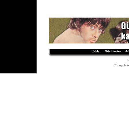
Reklam
Site Haritası
Ar
T
Cüneyt Arkın