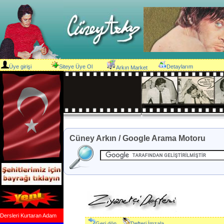
Üye girişi
Siteye Üye Ol
Detaylarım
Arkın Market
Cüney Arkın / Google Arama Motoru
Dersleri Kurtaran Adam
Geri dön
Defteri İmzala