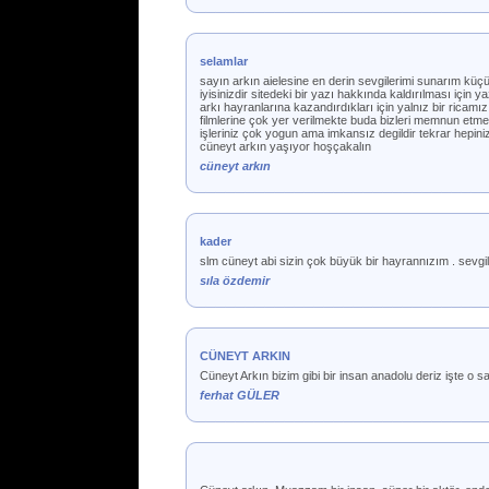
selamlar
sayın arkın aielesine en derin sevgilerimi sunarım küç
iyisinizdir sitedeki bir yazı hakkında kaldırılması için
arkı hayranlarına kazandırdıkları için yalnız bir rica
filmlerine çok yer verilmekte buda bizleri memnun etmekt
işleriniz çok yogun ama imkansız degildir tekrar h
cüneyt arkın yaşıyor hoşçakalın
cüneyt arkın
kader
slm cüneyt abi sizin çok büyük bir hayrannızım . sevgi
sıla özdemir
CÜNEYT ARKIN
Cüneyt Arkın bizim gibi bir insan anadolu deriz işte o sa
ferhat GÜLER