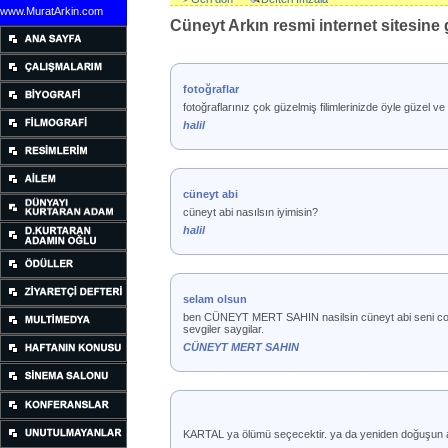
www.MuratArkin.com
Cüneyt Arkın resmi internet sitesine g
fotoğraflar
fotoğraflarınız çok güzelmiş filimlerinizde öyle güzel v
halil
cüneyt abi
cüneyt abi nasılsın iyimisin?
halil
selam olsun
ben CÜNEYT MERT SAHIN nasilsin cüneyt abi seni cok s
sevgiler saygilar.
CÜNEYT MERT SAHIN
KARTAL ya ölümü seçecektir. ya da yeniden doğuşun 