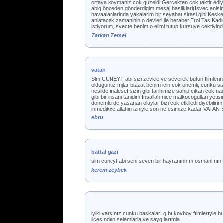
ortaya koymaniz cok guzeldi.Gercekten cok taktir ediyo
abig önceden gönderdigim mesaj basliklari(Isvec anisin
havaalanlarinda yakalarim.bir seyahat sirasi gibi.Keske
anlatacak,zamaninin o devleri ile beraber.Erol Tas,Kadi
istiyorum,Isvecte benim o elimi tutup kursuye cektiyind
Tarkan Temel
vatan
Slm CUNEYT abi,sizi zevkle ve severek butun flimlerini
oldugunuz mjlar bizzat benim icin cok onemli, cunku siz
nesilde malesef sizin gibi tarihimize sahip cikan cok na
gibi bir insani tanidim.Insallah nice malkocogullari yetis
donemlerde yasanan olaylar bizi cok etkiledi diyebi
inmedikce allahin izniyle son nefesimize kadar VAT
ebru
battal gazi
slm cüneyt abi seni seven bir hayranınnım osmanlının
kerem zeybek
iyiki varsınız cunku baskaları gıbı kovboy fılmlerıyle
ilcesınden selamlarla ve saygılarımla