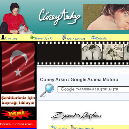
Üye girişi
Siteye Üye Ol
Detaylarım
Arkın Market
Cüney Arkın / Google Arama Motoru
Dersleri Kurtaran Adam
Geri dön
Defteri İmzala