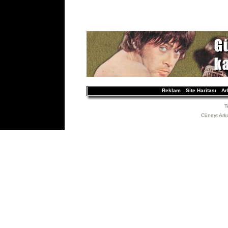
Reklam
Site Haritası
Ar
T
Cüneyt Arkın