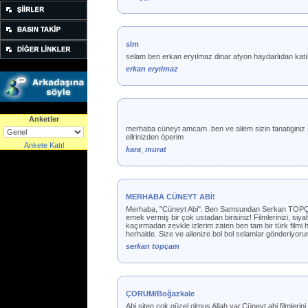
slm
selam ben erkan eryılmaz dinar afyon haydarlıdan katıl
erkan eryılmaz
Anketler
merhaba cüneyt amcam..ben ve ailem sizin fanatiginiz
ellrinizden öperim
Ankete Katıl
kara_murat
MERHABA CÜNEYT ABİ!
Merhaba, "Cüneyt Abi". Ben Samsundan Serkan TOPÇAM. 
emek vermiş bir çok ustadan birisiniz! Filmlerinizi, s
kaçırmadan zevkle izlerim zaten ben tam bir türk filmi
herhalde. Size ve ailenize bol bol selamlar gönderiyor
serkan topçam
ÇORUM/Boğazkale
Abi siten çok güzel olmuş Allah var.Cüneyt abi filmleri