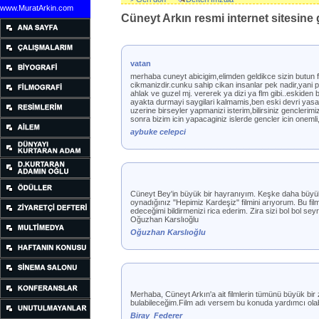
www.MuratArkin.com
Cüneyt Arkın resmi internet sitesine g
vatan
merhaba cuneyt abicigim,elimden geldikce sizin butun f
cikmanizdir.cunku sahip cikan insanlar pek nadir,yani
ahlak ve guzel mj. vererek ya dizi ya flm gibi..eskiden
ayakta durmayi saygilari kalmamis,ben eski devri yasam
uzerine birseyler yapmanizi isterim,bilirsiniz genclerim
sonra bizim icin yapacaginiz islerde gencler icin onem
aybuke celepci
Cüneyt Bey'in büyük bir hayranıyım. Keşke daha büyük o
oynadığınız "Hepimiz Kardeşiz" filmini arıyorum. Bu f
edeceğimi bildirmenizi rica ederim. Zira sizi bol bol 
Oğuzhan Karslıoğlu
Oğuzhan Karslıoğlu
Merhaba, Cüneyt Arkın'a ait filmlerin tümünü büyük bir 
bulabileceğim.Film adı versem bu konuda yardımcı olabi
Biray_Federer