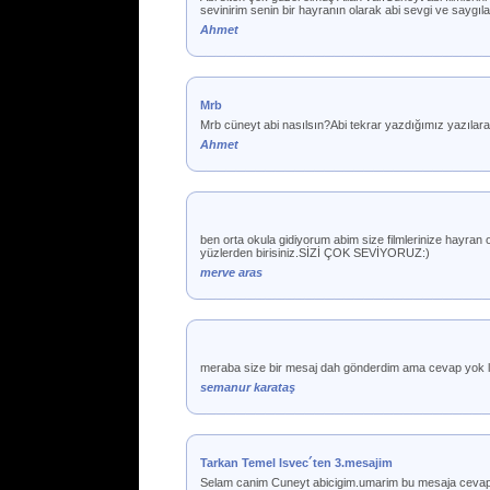
sevinirim senin bir hayranın olarak abi sevgi ve saygı
Ahmet
Mrb
Mrb cüneyt abi nasılsın?Abi tekrar yazdığımız yazıla
Ahmet
ben orta okula gidiyorum abim size filmlerinize hayran 
yüzlerden birisiniz.SİZİ ÇOK SEVİYORUZ:)
merve aras
meraba size bir mesaj dah gönderdim ama cevap yok l
semanur karataş
Tarkan Temel Isvec´ten 3.mesajim
Selam canim Cuneyt abicigim.umarim bu mesaja cevap ali