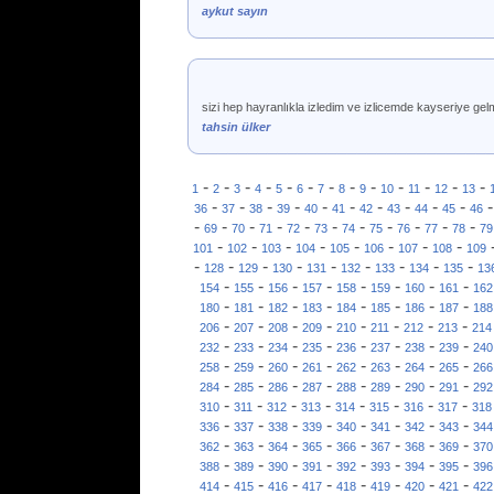
aykut sayın
sizi hep hayranlıkla izledim ve izlicemde kayseriye gelm
tahsin ülker
-
-
-
-
-
-
-
-
-
-
-
-
-
1
2
3
4
5
6
7
8
9
10
11
12
13
-
-
-
-
-
-
-
-
-
-
36
37
38
39
40
41
42
43
44
45
46
-
-
-
-
-
-
-
-
-
-
-
69
70
71
72
73
74
75
76
77
78
79
-
-
-
-
-
-
-
-
101
102
103
104
105
106
107
108
109
-
-
-
-
-
-
-
-
-
128
129
130
131
132
133
134
135
13
-
-
-
-
-
-
-
-
154
155
156
157
158
159
160
161
162
-
-
-
-
-
-
-
-
180
181
182
183
184
185
186
187
188
-
-
-
-
-
-
-
-
206
207
208
209
210
211
212
213
214
-
-
-
-
-
-
-
-
232
233
234
235
236
237
238
239
240
-
-
-
-
-
-
-
-
258
259
260
261
262
263
264
265
266
-
-
-
-
-
-
-
-
284
285
286
287
288
289
290
291
292
-
-
-
-
-
-
-
-
310
311
312
313
314
315
316
317
318
-
-
-
-
-
-
-
-
336
337
338
339
340
341
342
343
344
-
-
-
-
-
-
-
-
362
363
364
365
366
367
368
369
370
-
-
-
-
-
-
-
-
388
389
390
391
392
393
394
395
396
-
-
-
-
-
-
-
-
414
415
416
417
418
419
420
421
422