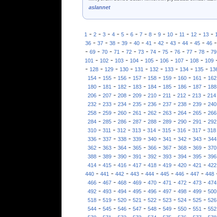
aslannet
-
-
-
-
-
-
-
-
-
-
-
-
-
1
2
3
4
5
6
7
8
9
10
11
12
13
-
-
-
-
-
-
-
-
-
-
36
37
38
39
40
41
42
43
44
45
46
-
-
-
-
-
-
-
-
-
-
-
69
70
71
72
73
74
75
76
77
78
79
-
-
-
-
-
-
-
-
101
102
103
104
105
106
107
108
109
-
-
-
-
-
-
-
-
-
128
129
130
131
132
133
134
135
13
-
-
-
-
-
-
-
-
154
155
156
157
158
159
160
161
162
-
-
-
-
-
-
-
-
180
181
182
183
184
185
186
187
188
-
-
-
-
-
-
-
-
206
207
208
209
210
211
212
213
214
-
-
-
-
-
-
-
-
232
233
234
235
236
237
238
239
240
-
-
-
-
-
-
-
-
258
259
260
261
262
263
264
265
266
-
-
-
-
-
-
-
-
284
285
286
287
288
289
290
291
292
-
-
-
-
-
-
-
-
310
311
312
313
314
315
316
317
318
-
-
-
-
-
-
-
-
336
337
338
339
340
341
342
343
344
-
-
-
-
-
-
-
-
362
363
364
365
366
367
368
369
370
-
-
-
-
-
-
-
-
388
389
390
391
392
393
394
395
396
-
-
-
-
-
-
-
-
414
415
416
417
418
419
420
421
422
-
-
-
-
-
-
-
-
440
441
442
443
444
445
446
447
448
-
-
-
-
-
-
-
-
466
467
468
469
470
471
472
473
474
-
-
-
-
-
-
-
-
492
493
494
495
496
497
498
499
500
-
-
-
-
-
-
-
-
518
519
520
521
522
523
524
525
526
-
-
-
-
-
-
-
-
544
545
546
547
548
549
550
551
552
-
-
-
-
-
-
-
-