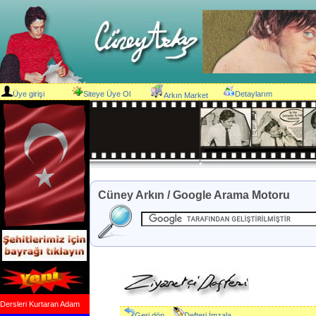
Üye girişi
Siteye Üye Ol
Detaylarım
Arkın Market
Cüney Arkın / Google Arama Motoru
Dersleri Kurtaran Adam
Geri dön
Defteri İmzala