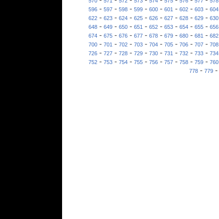
570
571
572
573
574
575
576
577
578
-
-
-
-
-
-
-
-
596
597
598
599
600
601
602
603
604
-
-
-
-
-
-
-
-
622
623
624
625
626
627
628
629
630
-
-
-
-
-
-
-
-
648
649
650
651
652
653
654
655
656
-
-
-
-
-
-
-
-
674
675
676
677
678
679
680
681
682
-
-
-
-
-
-
-
-
700
701
702
703
704
705
706
707
708
-
-
-
-
-
-
-
-
726
727
728
729
730
731
732
733
734
-
-
-
-
-
-
-
-
752
753
754
755
756
757
758
759
760
-
778
779