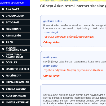
www.MuratArkin.com
Cüneyt Arkın resmi internet sitesine g
gözlerim doldu
ilk olarak ailem sayfasını okudum. onlara olan sevgisin
kurma amacınız yazıyordu. böyle babaya böyle evlat. he
zuhal cingü
Teşekkür ediyorum. beğendiğinize sevindim.
Cüneyt Arkın
metin çınar
sevğili jüneyt baba kurban bayramınızı kutlar nice bayr
metin çınar
Teşekkür ediyorum. Geçmiş bayramınız kutlu olsun.
Cüneyt Arkın
sayın cuneyt arkın bn aslen ekrem bora hayranıyım e
seyred bılmek ıcın hemde ınternette daha detaylı fotola
sonsuz slmlarımı ıletın ve onu delıler gb hala cok sev
artık sabrım edam kalmadı sadece benım adımı duysun 