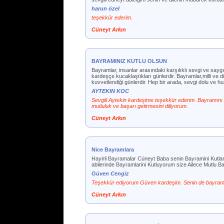
harun özel
teşekkür ederim.
Cüneyt Arkın
BAYRAMINIZ KUTLU OLSUN
Bayramlar, insanlar arasındaki karşılıklı sevgi ve saygını
kardeşçe kucaklaştıkları günlerdir. Bayramlar,milli ve di
kuvvetlendiği günlerdir. Hep bir arada, sevgi dolu ve 
AYTEKIN KOC
Sevgili Aytekin kardeşime teşekkür ederim. Bayramını k
mutluluk ve başarı getirmesini diliyorum.
Cüneyt Arkın
Nice Bayramlara
Hayirli Bayramalar Cüneyt Baba senin Bayramini Kutla
abilerinde Bayramlarini Kutluyorum size Ailece Mutlu B
Güven Cengiz
Teşekkür ediyorum Güven kardeşim. Senin de bayramı
Cüneyt Arkın