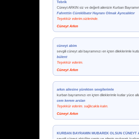
Tebrik
Cüneyt ARKIN siz ve değerli ailenizin Kurban Bayramını 
Fahrettin Cüreklibatır Hayranı Olmak Ayrıcalıktır
Teşekkür ederim.sizlerinde.
Cüneyt Arkın
cüneyt abim
sevgili cüneyt abi bayramınızı en içten dileklerimle kutl
bülent
Teşekkür ederim.
Cüneyt Arkın
arkın ailesine yürekten sevgilerimle
kurban bayramınızı en içten dileklerimle kutlar yüce all
cem kerem arslan
Teşekkür ederim. sağlıcakla kalın.
Cüneyt Arkın
KURBAN BAYRAMIN MUBAREK OLSUN CÜNEYT 
sevgili cüneyt abiciğim senin ve ailenin mubarek kurba