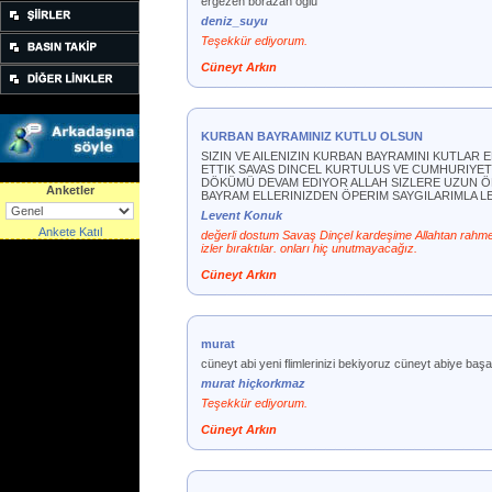
ergezen borazan oglu
deniz_suyu
Teşekkür ediyorum.
Cüneyt Arkın
KURBAN BAYRAMINIZ KUTLU OLSUN
SIZIN VE AILENIZIN KURBAN BAYRAMINI KUTLAR
ETTIK SAVAS DINCEL KURTULUS VE CUMHURIYE
DÖKÜMÜ DEVAM EDIYOR ALLAH SIZLERE UZUN ÖM
Anketler
BAYRAM ELLERINIZDEN ÖPERIM SAYGILARIMLA 
Levent Konuk
Ankete Katıl
değerli dostum Savaş Dinçel kardeşime Allahtan rahmet k
izler bıraktılar. onları hiç unutmayacağız.
Cüneyt Arkın
murat
cüneyt abi yeni flimlerinizi bekiyoruz cüneyt abiye başa
murat hiçkorkmaz
Teşekkür ediyorum.
Cüneyt Arkın