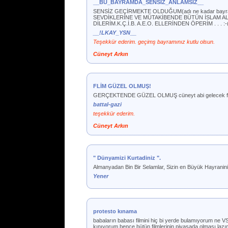
__BU_BAYRAMDA_SENSİZ_ANLAMSIZ__
SENSİZ GEÇİRMEKTE OLDUĞUM(adı ne kadar bayr
SEVDİKLERİNE VE MÜTAKİBENDE BÜTÜN İSLAM AL
DİLERİM.K.Ç.İ.B. A.E.O. ELLERİNDEN ÖPERİM . . . :-(...
__!LKAY_YSN__
Teşekkür ederim. geçimş bayramınız kutlu olsun.
Cüneyt Arkın
FLİM GÜZEL OLMUŞ!
GERÇEKTENDE GÜZEL OLMUŞ cüneyt abi gelecek flimleri
battal-gazi
teşekkür ederim.
Cüneyt Arkın
" Dünyamizi Kurtadiniz ".
Almanyadan Bin Bir Selamlar, Sizin en Büyük Hayraniniz.
Yener
protesto kınama
babaların babası filmini hiç bi yerde bulamıyorum ne V
kınıyorum bence bütün filmlerinin piyasada olması laz