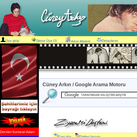
Üye girişi
Siteye Üye Ol
Detaylarım
Arkın Market
Cüney Arkın / Google Arama Motoru
Dersleri Kurtaran Adam
Geri dön
Defteri İmzala