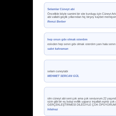
Selamlar Cüneyt abi
Öncelikle böyle samimi bir site kurdugu için Cüneyt Ar
abi vallahi geçlik yıllarından hiç birşey kaybet memişsi
Remzi Berber
hep onun gıbı olmak ısterdım
eskıden hep senın gıbı olmak ısterdım yanı hala senın
sabıt kahraman
selam cuneytabi
MEHMET SERCAN GÜL
slm cüneyt abi seni çok ama çok seviyorum.22 yaşındayı
sizin gibi bir eş bulup evlilik yaparız inşallah.eşini
GERÇEKLEŞTİRMESİ DİLEĞİYLE ÇOK ÖPÜYORUM S
hilalnaz