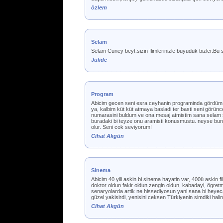
özlem
Selam
Selam Cuney beyt.sizin flimlerinizle buyuduk bizler.Bu
Julide
Program
Abicim gecen seni esra ceyhanin programinda gördüm. 
ya, kalbim küt küt atmaya basladi ter basti seni görü
numarasini buldum ve ona mesaj atmistim sana selam s
buradaki bi teyze onu aramisti konusmustu. neyse bun
olur. Seni cok seviyorum!
Cihat Akgün
Sinema
Abicim 40 yili askin bi sinema hayatin var, 400ü askin f
doktor oldun fakir oldun zengin oldun, kabadayi, ögre
senaryolarda artik ne hissediyosun yani sana bi heyeca
güzel yakisirdi, yenisini ceksen Türkiyenin simdiki hali
Cihat Akgün