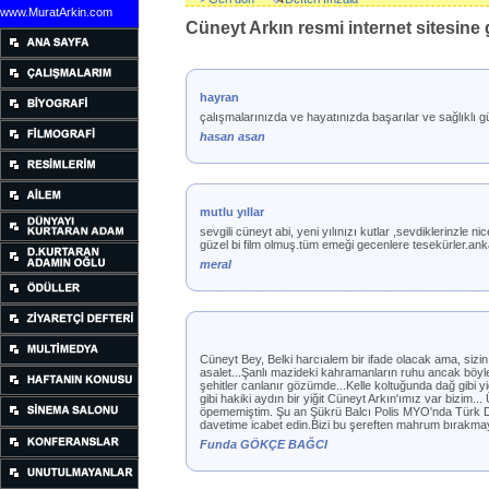
www.MuratArkin.com
Cüneyt Arkın resmi internet sitesine g
hayran
çalışmalarınızda ve hayatınızda başarılar ve sağlıklı gü
hasan asan
mutlu yıllar
sevgili cüneyt abi, yeni yılınızı kutlar ,sevdiklerinzle n
güzel bi film olmuş.tüm emeği gecenlere tesekürler.ank
meral
Cüneyt Bey, Belki harcıalem bir ifade olacak ama, sizin
asalet...Şanlı mazideki kahramanların ruhu ancak böyle
şehitler canlanır gözümde...Kelle koltuğunda dağ gibi y
gibi hakiki aydın bir yiğit Cüneyt Arkın'ımız var bizim.
öpememiştim. Şu an Şükrü Balcı Polis MYO'nda Türk Di
davetime icabet edin.Bizi bu şereften mahrum bırakmay
Funda GÖKÇE BAĞCI