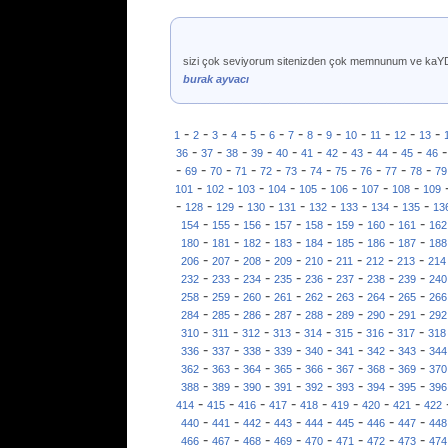
sizi çok seviyorum sitenizden çok memnunum ve k
burak ayvacı
-
-
-
-
-
-
-
-
-
-
-
-
-
1
2
3
4
5
6
7
8
9
10
11
12
13
-
-
-
-
-
-
-
-
-
-
36
37
38
39
40
41
42
43
44
45
46
-
-
-
-
-
-
-
-
-
-
-
69
70
71
72
73
74
75
76
77
78
79
-
-
-
-
-
-
-
-
101
102
103
104
105
106
107
108
109
-
-
-
-
-
-
-
-
-
128
129
130
131
132
133
134
135
13
-
-
-
-
-
-
-
-
154
155
156
157
158
159
160
161
162
-
-
-
-
-
-
-
-
180
181
182
183
184
185
186
187
188
-
-
-
-
-
-
-
-
206
207
208
209
210
211
212
213
214
-
-
-
-
-
-
-
-
232
233
234
235
236
237
238
239
240
-
-
-
-
-
-
-
-
258
259
260
261
262
263
264
265
266
-
-
-
-
-
-
-
-
284
285
286
287
288
289
290
291
292
-
-
-
-
-
-
-
-
310
311
312
313
314
315
316
317
318
-
-
-
-
-
-
-
-
336
337
338
339
340
341
342
343
344
-
-
-
-
-
-
-
-
362
363
364
365
366
367
368
369
370
-
-
-
-
-
-
-
-
388
389
390
391
392
393
394
395
396
-
-
-
-
-
-
-
-
414
415
416
417
418
419
420
421
422
-
-
-
-
-
-
-
-
440
441
442
443
444
445
446
447
448
-
-
-
-
-
-
-
-
466
467
468
469
470
471
472
473
474