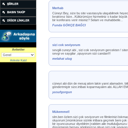
Merhab
Cüneyt Bey, size bu site vasıtasıyla ulaşabilmek heyeca
bıraktınız bize...Kültürümüze hizmetiniz o kadar büyük
bir konferans verir misiniz? Selam ve muhabbetle...
Funda GÖKÇE BAĞCI
sizi cok seviyorum
Anketler
sevgili cuneyt abi , sizi cok seviyorum gercekten ! site
sevgi ve saygilar ,opuyorum sizi candan!!!
melahat ulug
Ankete Katıl
cüneyt abi dün de mesaj attım lakin yanıt alamadım. bi
göndertmiştir size.irtibatı koparmayalım abi. ALLA
yusufgorgun
Mükemmel!
slm.ben özlem.sizi çok seviyorum ve filmlerinizi bıkma
oluyorum:)mümkünse sizinle irtibara geçmek beni çok m
bir oyuncusunuz diyeblirim:)rabbim aile mutluluğunuzu bo
düşürmesin,herşey gönlünüzce olsun,sizi çok seviyoru