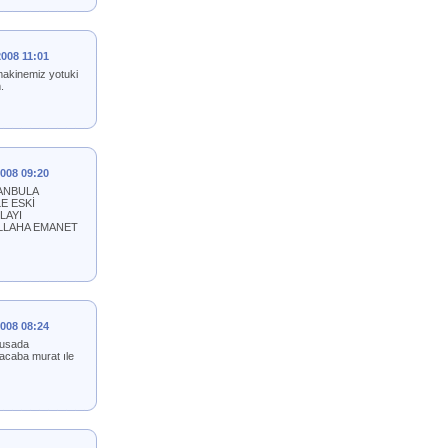
2008 11:01
makinemiz yotuki
.
2008 09:20
TANBULA
E ESKİ
LAYI
ALLAHA EMANET
2008 08:24
kusada
acaba murat ıle