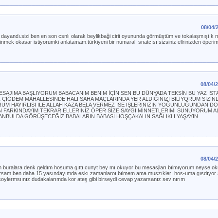
08/04/
dayandı.sizi ben en son csnlı olarak beylikbaği cirit oyununda görmüştüm ve tokalaşmıştık 
ekinmek okasar istiyorumki anlatamam.türkiyeni bir numaralı snatcısı sizsiniz ellrinizden öperim
08/04/
ESAJIMA BAŞLIYORUM BABACANIM BENİM İÇİN SEN BU DÜNYADA TEKSİN BU YAZ İS
İĞDEM MAHALLESİNDE HALI SAHA MAÇLARINDA YER ALDIĞINIZI BİLİYORUM SİZİNL
UM HAYIRLISI İLE ALLAH KAZA BELA VERMEZ İSE İŞLERİNİZİN YOĞUNLUĞUNDAN DO
 FARKINDAYIM TEKRAR ELLERİNİZ ÖPER SİZE SAYGI MİNNETLERİMİ SUNUYORUM 
TANBULDA GÖRÜŞECEĞİZ BABALARIN BABASI HOŞÇAKALIN SAĞLIKLI YAŞAYIN.
08/04/
arken buralara denk geldım hosuma gıttı cunyt bey mı okuyor bu mesasjları bılmıyorum neyse o
rsam ben daha 15 yasındayımda eskı zamanlaroı bılmem ama muszıklerı hos-uma gısdıyor 
 soylermsıınız dudakalarımda kor ateş gibi birseydi cevap yazarsanız sevınırım