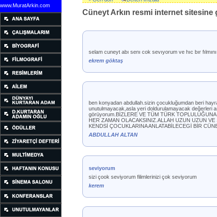
www.MuratArkin.com
Cüneyt Arkın resmi internet sitesine g
selam cuneyt abı senı cok sevıyorum ve hıc bır fılmın
ekrem göktaş
ben konyadan abdullah.sizin çocukluğumdan beri hayranın
unutulmayacak,asla yeri doldurulamayacak değerleri aş
görüyorum.BİZLERE VE TÜM TÜRK TOPLULUĞUNA 
HER ZAMAN OLACAKSINIZ.ALLAH UZUN UZUN VE 
KENDSİ ÇOCUKLARINA ANLATABİLECEGİ BİR CÜNEYT
ABDULLAH ALTAN
seviyorum
sizi çook seviyorum filimlerinizi çok seviyorum
kerem