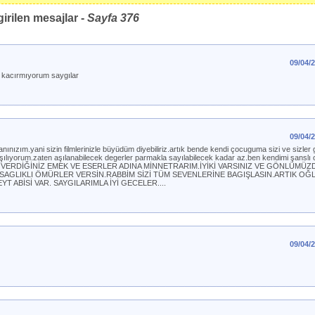
irilen mesajlar -
Sayfa
376
09/04/
ı kacırmıyorum saygılar
09/04/
ızım.yani sizin filmlerinizle büyüdüm diyebiliriz.artık bende kendi çocuguma sizi ve sizler g
ılıyorum.zaten aşılanabilecek degerler parmakla sayılabilecek kadar az.ben kendimi şanslı 
VERDİĞİNİZ EMEK VE ESERLER ADINA MİNNETRARIM.İYİKİ VARSINIZ VE GÖNLÜMÜZ
SAGLIKLI ÖMÜRLER VERSİN.RABBİM SİZİ TÜM SEVENLERİNE BAGIŞLASIN.ARTIK O
 ABİSİ VAR. SAYGILARIMLA İYİ GECELER....
09/04/