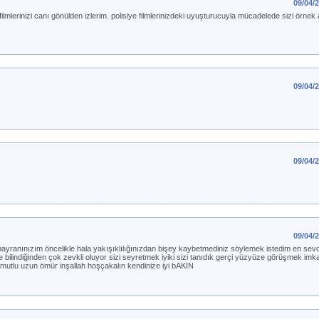
09/04/
ilmlerinizi canı gönülden izlerim. polisiye filmlerinizdeki uyuşturucuyla mücadelede sizi örnek
09/04/
09/04/
09/04/
ayranınızım öncelikle hala yakışıklılığınızdan bişey kaybetmediniz söylemek istedim en sevdi
bilindiğinden çok zevkli oluyor sizi seyretmek iyiki sizi tanıdık gerçi yüzyüze görüşmek imka
 mutlu uzun ömür inşallah hoşçakalın kendinize iyi bAKIN