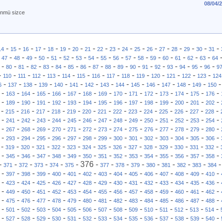
08/04/
ünmü sizce
-
-
-
-
-
-
-
-
-
-
-
-
-
-
-
-
-
-
14
15
16
17
18
19
20
21
22
23
24
25
26
27
28
29
30
31
-
-
-
-
-
-
-
-
-
-
-
-
-
-
-
-
-
-
47
48
49
50
51
52
53
54
55
56
57
58
59
60
61
62
63
64
-
-
-
-
-
-
-
-
-
-
-
-
-
-
-
-
-
-
80
81
82
83
84
85
86
87
88
89
90
91
92
93
94
95
96
9
-
-
-
-
-
-
-
-
-
-
-
-
-
-
-
110
111
112
113
114
115
116
117
118
119
120
121
122
123
124
-
-
-
-
-
-
-
-
-
-
-
-
-
-
6
137
138
139
140
141
142
143
144
145
146
147
148
149
150
-
-
-
-
-
-
-
-
-
-
-
-
-
-
-
163
164
165
166
167
168
169
170
171
172
173
174
175
176
-
-
-
-
-
-
-
-
-
-
-
-
-
-
-
189
190
191
192
193
194
195
196
197
198
199
200
201
202
-
-
-
-
-
-
-
-
-
-
-
-
-
-
-
215
216
217
218
219
220
221
222
223
224
225
226
227
228
-
-
-
-
-
-
-
-
-
-
-
-
-
-
-
241
242
243
244
245
246
247
248
249
250
251
252
253
254
-
-
-
-
-
-
-
-
-
-
-
-
-
-
-
267
268
269
270
271
272
273
274
275
276
277
278
279
280
-
-
-
-
-
-
-
-
-
-
-
-
-
-
-
293
294
295
296
297
298
299
300
301
302
303
304
305
306
-
-
-
-
-
-
-
-
-
-
-
-
-
-
-
319
320
321
322
323
324
325
326
327
328
329
330
331
332
-
-
-
-
-
-
-
-
-
-
-
-
-
-
-
345
346
347
348
349
350
351
352
353
354
355
356
357
358
-
-
-
-
-
-
376
-
-
-
-
-
-
-
-
371
372
373
374
375
377
378
379
380
381
382
383
384
-
-
-
-
-
-
-
-
-
-
-
-
-
-
-
397
398
399
400
401
402
403
404
405
406
407
408
409
410
-
-
-
-
-
-
-
-
-
-
-
-
-
-
-
423
424
425
426
427
428
429
430
431
432
433
434
435
436
-
-
-
-
-
-
-
-
-
-
-
-
-
-
-
449
450
451
452
453
454
455
456
457
458
459
460
461
462
-
-
-
-
-
-
-
-
-
-
-
-
-
-
-
475
476
477
478
479
480
481
482
483
484
485
486
487
488
-
-
-
-
-
-
-
-
-
-
-
-
-
-
-
501
502
503
504
505
506
507
508
509
510
511
512
513
514
-
-
-
-
-
-
-
-
-
-
-
-
-
-
-
527
528
529
530
531
532
533
534
535
536
537
538
539
540