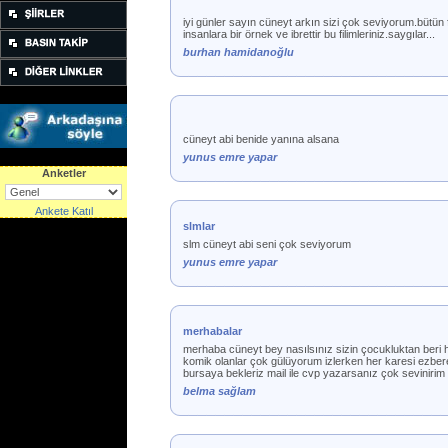
iyi günler sayın cüneyt arkın sizi çok seviyorum.bütün f
insanlara bir örnek ve ibrettir bu filimleriniz.saygılar...
burhan hamidanoğlu
cüneyt abi benide yanına alsana
yunus emre yapar
Anketler
Ankete Katıl
slmlar
slm cüneyt abi seni çok seviyorum
yunus emre yapar
merhabalar
merhaba cüneyt bey nasılsınız sizin çocukluktan beri h
komik olanlar çok gülüyorum izlerken her karesi ezbere 
bursaya bekleriz mail ile cvp yazarsanız çok sevinirim
belma sağlam