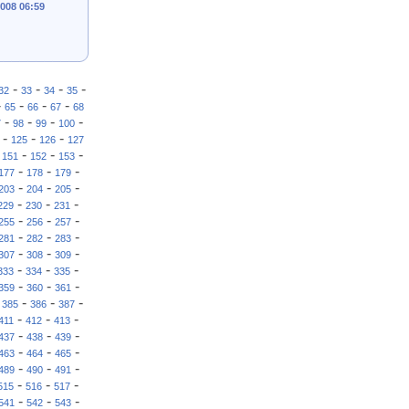
2008 06:59
-
-
-
-
32
33
34
35
-
-
-
-
65
66
67
68
-
-
-
-
7
98
99
100
-
-
-
125
126
127
-
-
-
-
151
152
153
-
-
-
177
178
179
-
-
-
203
204
205
-
-
-
229
230
231
-
-
-
255
256
257
-
-
-
281
282
283
-
-
-
307
308
309
-
-
-
333
334
335
-
-
-
359
360
361
-
-
-
-
385
386
387
-
-
-
411
412
413
-
-
-
437
438
439
-
-
-
463
464
465
-
-
-
489
490
491
-
-
-
515
516
517
-
-
-
541
542
543