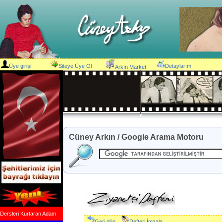
Üye girişi
Siteye Üye Ol
Detaylarım
Arkın Market
Cüney Arkın / Google Arama Motoru
Dersleri Kurtaran Adam
Geri dön
Defteri İmzala