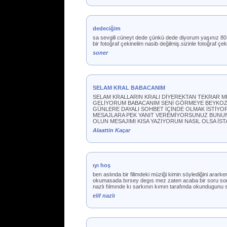
dedeciğim
sa sevgili cüneyt dede çünkü dede diyorum yaşınız 80 
bir fotoğraf çekinelim nasib değilmiş.sizinle fotoğraf ç
soner
SELAM KRAL BABACANIM
SELAM KRALLARIN KRALI DİYEREKTAN TEKRAR M
GELİYORUM BABACANIM SENİ GÖRMEYE BEYKOZ Ç
GÜNLERE DAYALI SOHBET İÇİNDE OLMAK İSTİYOR
MESAJLARA PEK YANIT VEREMİYORSUNUZ BUNUN
OLUN MESAJIMI KISA YAZIYORUM NASIL OLSA İS
Alaattin Kaçar
ıyı hoş
ben aslında bir filimdeki müziği kimin söylediğini ar
okumasada bırsey degıs mez zaten acaba bir soru so
nazlı fılmınde kı sarkının kımın tarafında okundugunu
elif nazlı