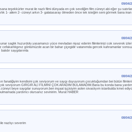
09/04/
in sana teşekkürler murat ile nazlı filmi dünyada en çok sevdiğim film cüneyt abi eğer şu satırl
rlık 1- ailem 2- cüneyt arkın 3- galatasaray ölmeden önce tek isteğim seni görmek bana inan
08/04/
unar saglık huzurdolu yasamanızı yüce mevladan niyaz ederim filimlerinizi cok severek izl
z cefakarlılıgınız gönlümüzde acan bir bahar çiçegidir vatanımda gercek kahramanlar sons
balıdır saygılarımla
08/04/
ın fanatiğiyim kendisini çok seviyorum ve saygı duyuyorum.çocukluğumdan bei bütün filmlerin
i çok seviyorum GIRGIR ALİ FİLMİNİ ÇOK ARADIM BULAMADIM.Bana bu konda bana yardımc
im .cüneyt beye saygılar sunuyorum.ben inşaat işçisiyim aslen sivaslıyım istanbulda kmet ed
 bulmamada yardımcı olursanız sevinirim. Murat HABER
08/04/
ile nazlıyı severim