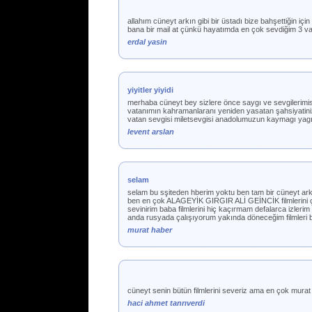
allahım cüneyt arkın gibi bir üstadı bize bahşettiğin iç
bana bir mail at çünkü hayatımda en çok sevdiğim 3 va
erdal yasin
yiyitler yiyidi
merhaba cüneyt bey sizlere önce saygı ve sevgilerimis
vatanımın kahramanlaranı yeniden yasatan şahsiyatini
vatan sevgisi miletsevgisi anadolumuzun kaymagı yagı 
levent arslan
selam
selam bu sşiteden hberim yoktu ben tam bir cüneyt ark
ben en çok ALAGEYİK GIRGIR ALİ GEİNCİK filmlerin
sevinirim baba filmlerini hiç kaçırmam defalarca izler
anda rusyada çalışıyorum yakında döneceğim filmleri
murat haber
cüneyt senin bütün filmlerini severiz ama en çok murat 
haci ahmet tanrıverdi