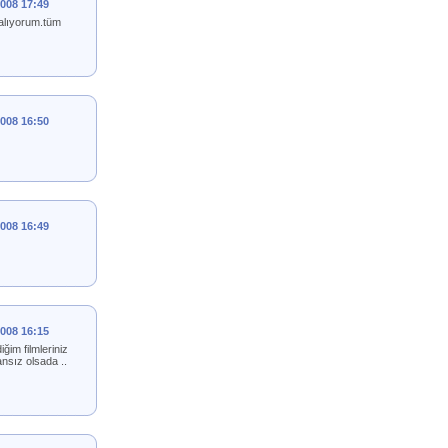
2008 17:49
 alıyorum.tüm
2008 16:50
2008 16:49
2008 16:15
ğim filmleriniz
nsız olsada ..