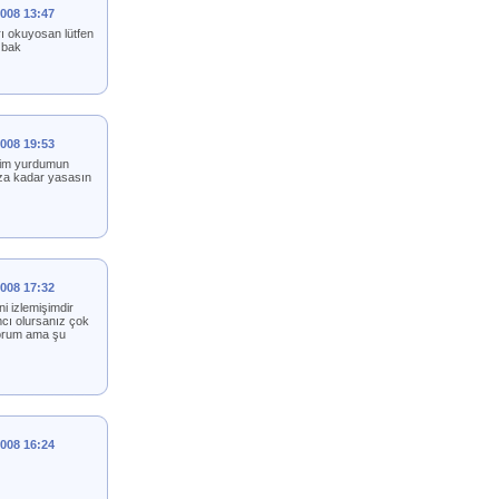
2008 13:47
arı okuyosan lütfen
 bak
2008 19:53
erim yurdumun
uza kadar yasasın
2008 17:32
i izlemişimdir
ı olursanız çok
iyorum ama şu
2008 16:24