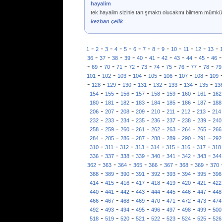
hayalim
tek hayalim sizinle tanışmaktı olucakmı bilmem mümk
kezban çelik
-
-
-
-
-
-
-
-
-
-
-
-
-
1
2
3
4
5
6
7
8
9
10
11
12
13
-
-
-
-
-
-
-
-
-
-
36
37
38
39
40
41
42
43
44
45
46
-
-
-
-
-
-
-
-
-
-
-
69
70
71
72
73
74
75
76
77
78
79
-
-
-
-
-
-
-
-
101
102
103
104
105
106
107
108
109
-
-
-
-
-
-
-
-
-
128
129
130
131
132
133
134
135
13
-
-
-
-
-
-
-
-
154
155
156
157
158
159
160
161
162
-
-
-
-
-
-
-
-
180
181
182
183
184
185
186
187
188
-
-
-
-
-
-
-
-
206
207
208
209
210
211
212
213
214
-
-
-
-
-
-
-
-
232
233
234
235
236
237
238
239
240
-
-
-
-
-
-
-
-
258
259
260
261
262
263
264
265
266
-
-
-
-
-
-
-
-
284
285
286
287
288
289
290
291
292
-
-
-
-
-
-
-
-
310
311
312
313
314
315
316
317
318
-
-
-
-
-
-
-
-
336
337
338
339
340
341
342
343
344
-
-
-
-
-
-
-
-
362
363
364
365
366
367
368
369
370
-
-
-
-
-
-
-
-
388
389
390
391
392
393
394
395
396
-
-
-
-
-
-
-
-
414
415
416
417
418
419
420
421
422
-
-
-
-
-
-
-
-
440
441
442
443
444
445
446
447
448
-
-
-
-
-
-
-
-
466
467
468
469
470
471
472
473
474
-
-
-
-
-
-
-
-
492
493
494
495
496
497
498
499
500
-
-
-
-
-
-
-
-
518
519
520
521
522
523
524
525
526