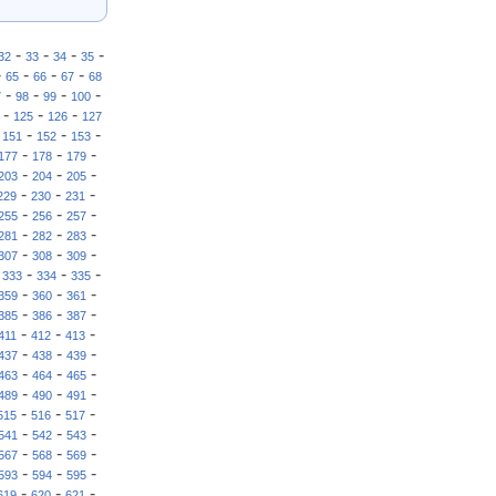
-
-
-
-
32
33
34
35
-
-
-
-
65
66
67
68
-
-
-
-
7
98
99
100
-
-
-
125
126
127
-
-
-
-
151
152
153
-
-
-
177
178
179
-
-
-
203
204
205
-
-
-
229
230
231
-
-
-
255
256
257
-
-
-
281
282
283
-
-
-
307
308
309
-
-
-
-
333
334
335
-
-
-
359
360
361
-
-
-
385
386
387
-
-
-
411
412
413
-
-
-
437
438
439
-
-
-
463
464
465
-
-
-
489
490
491
-
-
-
515
516
517
-
-
-
541
542
543
-
-
-
567
568
569
-
-
-
593
594
595
-
-
-
619
620
621