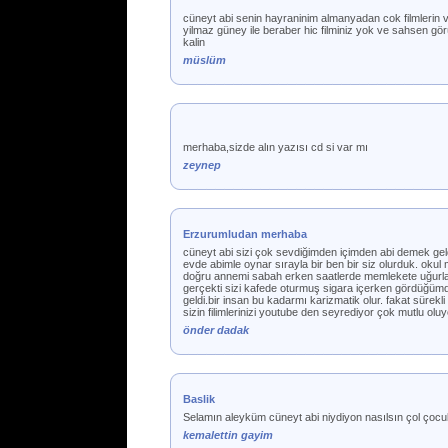
cüneyt abi senin hayraninim almanyadan cok filmlerin 
yilmaz güney ile beraber hic filminiz yok ve sahsen gö
kalin
müslüm
merhaba,sizde alın yazısı cd si var mı
zeynep
Erzurumludan merhaba
cüneyt abi sizi çok sevdiğimden içimden abi demek gel
evde abimle oynar sırayla bir ben bir siz olurduk. okul 
doğru annemi sabah erken saatlerde memlekete uğurlama
gerçekti sizi kafede oturmuş sigara içerken gördüğüm
geldi.bir insan bu kadarmı karizmatik olur. fakat süre
sizin filimlerinizi youtube den seyrediyor çok mutlu olu
önder dadak
Baslik
Selamın aleyküm cüneyt abi niydiyon nasılsın çol çocuk
kemalettin gayim