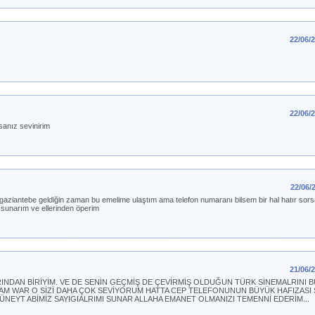
22/06/
22/06/
sanız sevinirim
22/06/
i gaziantebe geldiğin zaman bu emelime ulaştım ama telefon numaranı bilsem bir hal hatır sors
 sunarım ve ellerinden öperim
21/06/
INDAN BİRİYİM. VE DE SENİN GEÇMİŞ DE ÇEVİRMİŞ OLDUĞUN TÜRK SİNEMALRINI B
KAM WAR O SİZİ DAHA ÇOK SEVİYORUM HATTA CEP TELEFONUNUN BÜYÜK HAFIZASI 
ÜNEYT ABİMİZ SAYIGIALRIMI SUNAR ALLAHA EMANET OLMANIZI TEMENNİ EDERİM...