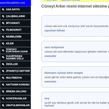
www.MuratArkin.com
Cüneyt Arkın resmi internet sitesine g
cüneyt abi seni cok seviyoruz iyiki varsin dunyamizda
oguzhan kilivan
seni seviyorum
cüneyt abi seni ellerinden öpüyorum ghkden mehmet-
memolee
bitmeyen cüneyt arkın sevgim
senin gibi bir artist daha gelmez çünkü sen en büyüğü
memolee
msj
ya bir şey demeye gerek yok ancak bir site bu kadar iy
mehmet