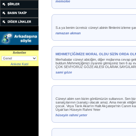
memolee
S.a ya benim ücretsiz cüneyt abinin filmlerini izleme 
ramazan akman
Anketler
MEHMETÇİĞİMİZE MORAL OLDU SİZİN ORDA OL
Merhabalar cüneyt abiciğim, diğer msjlarıma cevap gel
buldum.Mehmetçiğimizi ziyarete gitmişsiniz ben 6 ay ev
Ankete Katıl
ÇOK SEVİYORUZ GÖZE AİLESİ OLARAK.SAYGILARI
sami göze
Cüneyt abim sen bizim gönlümüzün sultanısın. Sen bizde
sanatçılarının (sanatçı olacak ama). Ama merak ettiğ
çocuk. Veya Tarık Akan'ın Halit Akçatepe'nin Canım ka
Uşak'tan Hüseyin Rahmi Yeter
hüseyin rahmi yeter