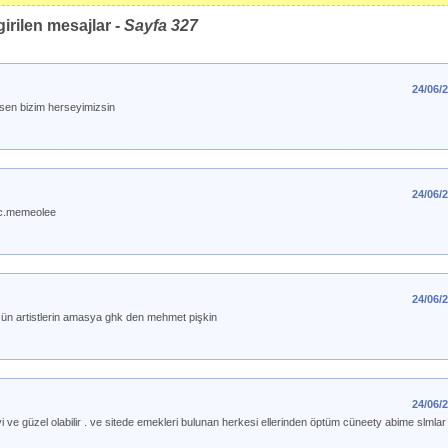
irilen mesajlar -
Sayfa
327
24/06/
 sen bizim herseyimizsin
24/06/
 c.memeolee
24/06/
sün artistlerin amasya ghk den mehmet pişkin
24/06/
i ve güzel olabilir . ve sitede emekleri bulunan herkesi ellerinden öptüm cüneety abime slm