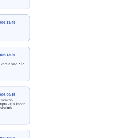
2008 13:48
2008 13:29
versin size. SİZİ
2008 00:15
kiyemizin
rıpta virüs kapan
gilerimle