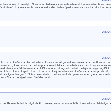
23/06/
var bende en cok sevdigim filmlerinden biri mesela yarinsiz adam yikilmayan adam bi sorum o
rüstünüzmü hic yanitlarsaniz cok sevinirim ellerinizden öperim selamlar saygilar simdiden tes
23/06/
22/06/
di.sizi çocukluğumdan beri o kadar çok seviyorumki.çocukken sinemadan sizin filimlerinizden
masrafımı çıkartmam için sizin kartpostal resminizi alır mahallede satardım. iki ay evvel nisan
k üzere atatürk havaalanına gittiğimde eşim cüneyt arkına bak dediğinde dalga geçtiğini z
de bir hoş oldum bir garip oldum.birden çocukluğumda hayran olduğum adamı karşımda görme
kli sigara içmenize çok üzüldüm hele sabahın o erken sattinde. şuanda çinden yazıyorum ve bo
yorum.Allah sizesağlıklı uzun ömürler versin
22/06/
 nasıl?senin filmlerinle büyüdük film cekmiyon mu daha niye böle birsey ediyon bizi üzüyon v