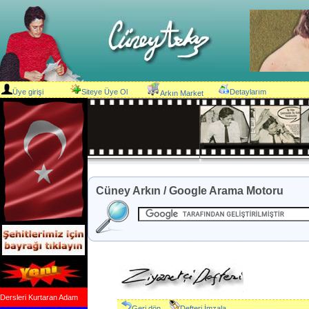
Üye girişi
Siteye Üye Ol
Detaylarım
Arkın Market
Cüney Arkın / Google Arama Motoru
Dersleri Kurtaran Adam
Geri dön
Defteri İmzala