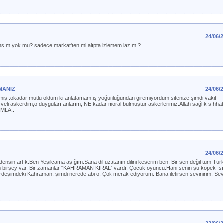
24/06/
şansım yok mu? sadece markat'ten mi alıpta izlemem lazım ?
MANIZ
24/06/
miş .okadar mutlu oldum ki anlatamam,iş yoğunluğundan giremiyordum sitenize şimdi vakit
veli askerdim,o duyguları anlarım, NE kadar moral bulmuştur askerlerimiz.Allah sağlık sıhhat 
MLA..
24/06/
nsin artık.Ben Yeşilçama aşığım.Sana dil uzatanın dilini keserim ben. Bir sen değil tüm Tür
im birşey var. Bir zamanlar "KAHRAMAN KIRAL" vardı. Çocuk oyuncu.Hani senin şu köpek ısı
rdeşimdeki Kahraman; şimdi nerede abi o. Çok merak ediyorum. Bana iletirsen sevinirim. Sev