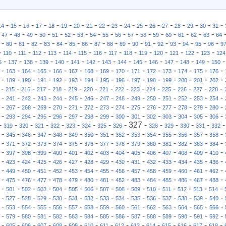
-
-
-
-
-
-
-
-
-
-
-
-
-
-
-
-
-
-
14
15
16
17
18
19
20
21
22
23
24
25
26
27
28
29
30
31
-
-
-
-
-
-
-
-
-
-
-
-
-
-
-
-
-
-
47
48
49
50
51
52
53
54
55
56
57
58
59
60
61
62
63
64
-
-
-
-
-
-
-
-
-
-
-
-
-
-
-
-
-
-
80
81
82
83
84
85
86
87
88
89
90
91
92
93
94
95
96
9
-
-
-
-
-
-
-
-
-
-
-
-
-
-
-
110
111
112
113
114
115
116
117
118
119
120
121
122
123
124
-
-
-
-
-
-
-
-
-
-
-
-
-
-
6
137
138
139
140
141
142
143
144
145
146
147
148
149
150
-
-
-
-
-
-
-
-
-
-
-
-
-
-
-
163
164
165
166
167
168
169
170
171
172
173
174
175
176
-
-
-
-
-
-
-
-
-
-
-
-
-
-
-
189
190
191
192
193
194
195
196
197
198
199
200
201
202
-
-
-
-
-
-
-
-
-
-
-
-
-
-
-
215
216
217
218
219
220
221
222
223
224
225
226
227
228
-
-
-
-
-
-
-
-
-
-
-
-
-
-
-
241
242
243
244
245
246
247
248
249
250
251
252
253
254
-
-
-
-
-
-
-
-
-
-
-
-
-
-
-
267
268
269
270
271
272
273
274
275
276
277
278
279
280
-
-
-
-
-
-
-
-
-
-
-
-
-
-
-
293
294
295
296
297
298
299
300
301
302
303
304
305
306
-
-
-
-
-
-
-
-
-
327
-
-
-
-
-
319
320
321
322
323
324
325
326
328
329
330
331
332
-
-
-
-
-
-
-
-
-
-
-
-
-
-
-
345
346
347
348
349
350
351
352
353
354
355
356
357
358
-
-
-
-
-
-
-
-
-
-
-
-
-
-
-
371
372
373
374
375
376
377
378
379
380
381
382
383
384
-
-
-
-
-
-
-
-
-
-
-
-
-
-
-
397
398
399
400
401
402
403
404
405
406
407
408
409
410
-
-
-
-
-
-
-
-
-
-
-
-
-
-
-
423
424
425
426
427
428
429
430
431
432
433
434
435
436
-
-
-
-
-
-
-
-
-
-
-
-
-
-
-
449
450
451
452
453
454
455
456
457
458
459
460
461
462
-
-
-
-
-
-
-
-
-
-
-
-
-
-
-
475
476
477
478
479
480
481
482
483
484
485
486
487
488
-
-
-
-
-
-
-
-
-
-
-
-
-
-
-
501
502
503
504
505
506
507
508
509
510
511
512
513
514
-
-
-
-
-
-
-
-
-
-
-
-
-
-
-
527
528
529
530
531
532
533
534
535
536
537
538
539
540
-
-
-
-
-
-
-
-
-
-
-
-
-
-
-
553
554
555
556
557
558
559
560
561
562
563
564
565
566
-
-
-
-
-
-
-
-
-
-
-
-
-
-
-
579
580
581
582
583
584
585
586
587
588
589
590
591
592
-
-
-
-
-
-
-
-
-
-
-
-
-
-
-
605
606
607
608
609
610
611
612
613
614
615
616
617
618