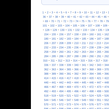
-
-
-
-
-
-
-
-
-
-
-
-
-
1
2
3
4
5
6
7
8
9
10
11
12
13
-
-
-
-
-
-
-
-
-
-
36
37
38
39
40
41
42
43
44
45
46
-
-
-
-
-
-
-
-
-
-
-
69
70
71
72
73
74
75
76
77
78
79
-
-
-
-
-
-
-
-
101
102
103
104
105
106
107
108
109
-
-
-
-
-
-
-
-
-
128
129
130
131
132
133
134
135
13
-
-
-
-
-
-
-
-
154
155
156
157
158
159
160
161
162
-
-
-
-
-
-
-
-
180
181
182
183
184
185
186
187
188
-
-
-
-
-
-
-
-
206
207
208
209
210
211
212
213
214
-
-
-
-
-
-
-
-
232
233
234
235
236
237
238
239
240
-
-
-
-
-
-
-
-
258
259
260
261
262
263
264
265
266
-
-
-
-
-
-
-
-
284
285
286
287
288
289
290
291
292
-
-
-
-
-
-
-
-
310
311
312
313
314
315
316
317
318
-
-
-
-
-
-
-
-
336
337
338
339
340
341
342
343
344
-
-
-
-
-
-
-
-
362
363
364
365
366
367
368
369
370
-
-
-
-
-
-
-
-
388
389
390
391
392
393
394
395
396
-
-
-
-
-
-
-
-
414
415
416
417
418
419
420
421
422
-
-
-
-
-
-
-
-
440
441
442
443
444
445
446
447
448
-
-
-
-
-
-
-
-
466
467
468
469
470
471
472
473
474
-
-
-
-
-
-
-
-
492
493
494
495
496
497
498
499
500
-
-
-
-
-
-
-
-
518
519
520
521
522
523
524
525
526
-
-
-
-
-
-
-
-
544
545
546
547
548
549
550
551
552
-
-
-
-
-
-
-
-
570
571
572
573
574
575
576
577
578
-
-
-
-
-
-
-
-
596
597
598
599
600
601
602
603
604