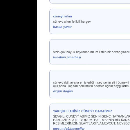
cüneyt arkın
cüneyt arkın ile ilgili herşey
hasan yanar
sizin çok büyük hayrananınızım lütfen bir cevap yazar
tunahan pınarbaşı
cüneyt abi hayatta en istediğim şey senin elini öpmekt
olur.bana ulaşsan beni mutlu edersin ağam saygılarımı
özgür doğan
YAKIŞIKLI ABİMİZ CÜNEYT BABABMIZ
SEVGİLİ CÜNEYT ABİMİZ SENİN GENÇ HAYRANLAR
HAYRANLIKLA İZLİYORUM. HATTA BENİN BİR KAN
RESİMLERİNİZİN SLAYTLARIYLA MEVCUT. NEYSEC
mesut değirmenciler