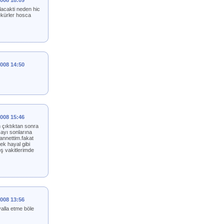
2008 18:09
lacakti neden hic
ekürler hosca
2008 14:50
2008 15:46
 çıktıktan sonra
 ayı sonlarına
annettim.fakat
k hayal gibi
ş vakitlerimde
2008 13:56
alla etme böle