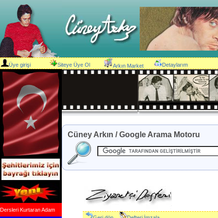
Üye girişi
Siteye Üye Ol
Detaylarım
Arkın Market
Cüney Arkın / Google Arama Motoru
Dersleri Kurtaran Adam
Geri dön
Defteri İmzala