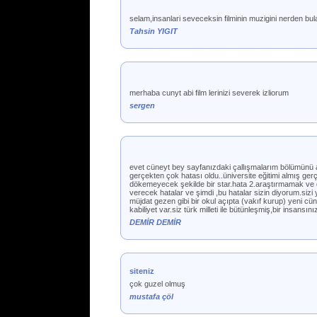
selam,insanlari seveceksin filminin muzigini nerden b
Tahsin YIGIT
merhaba cunyt abi film lerinizi severek izliorum
sergen
evet cüneyt bey sayfanızdaki çallışmalarım bölümünü 
gerçekten çok hatası oldu..üniversite eğitimi almış gerç
dökemeyecek şekilde bir star.hata 2.araştırmamak ve 
verecek hatalar ve şimdi ,bu hatalar sizin diyorum.sizi
müjdat gezen gibi bir okul açıpta (vakıf kurup) yeni cü
kabiliyet var.siz türk milleti ile bütünleşmiş,bir insansın
DEMİR DEMİR
siteniz
çok guzel olmuş
mustafa çöl