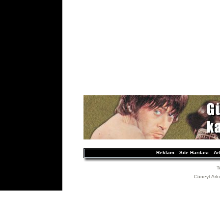
Reklam
Site Haritası
Ar
T
Cüneyt Arkın