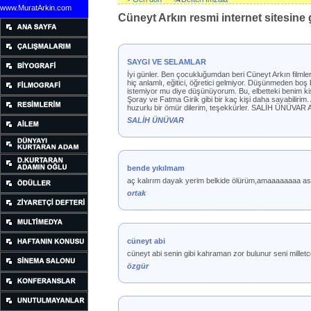
www.MuratArkin.com
Cüneyt Arkın resmi internet sitesine g
SAYGI VE SELAMLAR
İyi günler. Ben çocukluğumdan beri Cüneyt Arkın filmleri
hiç anlamlı, eğitici, öğretici gelmiyor. Düşünmeden b
istemiyor mu diye düşünüyorum. Bu, elbetteki benim ki
Şoray ve Fatma Girik gibi bir kaç kişi daha sayabilirim. 
huzurlu bir ömür dilerim, teşekkürler. SALİH ÜNÜVA
SALİH ÜNÜVAR
bende yıkılmam
aç kalırım dayak yerim belkide ölürüm,amaaaaaaaa as
ortak
cüneyt abi
cüneyt abi senin gibi kahraman zor bulunur seni millet
özgür