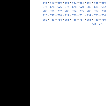
-
-
-
-
-
-
-
-
648
649
650
651
652
653
654
655
656
-
-
-
-
-
-
-
-
674
675
676
677
678
679
680
681
682
-
-
-
-
-
-
-
-
700
701
702
703
704
705
706
707
708
-
-
-
-
-
-
-
-
726
727
728
729
730
731
732
733
734
-
-
-
-
-
-
-
-
752
753
754
755
756
757
758
759
760
-
778
779