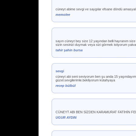
cüneyt abime sevgi ve saygılar efsane döndü amasyal
memolee
sayın cüneyt bey size 12 yaşından belli hayranım size 
sizin sesinizi duymak veya sizi görmek istiyorum yalvar
tahir şahin bursa
sevgi
cüneyt abi seni seviyorum ben şu anda 15 yaşındayım 
güzel.sevgilerimle.bekliyorum kütahyaya
recep bülbül
CÜNEYT ABI BEN SİZDEN KARAMURAT FATİHİN FED
UGUR AYDIN