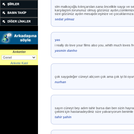
slm malkoçoğlu kılınçarslan.sana öncelikle saygı ve se
karşılaştım.torununuz olmuş gözünüz aydın,cümlemize h
size gözünüz aydın mesajıdır.eşinize ve çocuklarınıza 
sedat yılmaz
yas
i really do love your films also you..whith much loves
yasmin danho
Anketler
Ankete Katıl
çok saygıdeğer cüneyt abi,sen çok ama çok iyi bi oyunc
nurhan
sayın cüneyt bey adım tahir bursa dan ben sizin hayra
çekimi için hastanadeydiniz size yalvarıyorum benimle i
tahir şahin