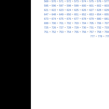
-
-
-
-
-
-
-
-
569
570
571
572
573
574
575
576
577
-
-
-
-
-
-
-
-
595
596
597
598
599
600
601
602
603
-
-
-
-
-
-
-
-
621
622
623
624
625
626
627
628
629
-
-
-
-
-
-
-
-
647
648
649
650
651
652
653
654
655
-
-
-
-
-
-
-
-
673
674
675
676
677
678
679
680
681
-
-
-
-
-
-
-
-
699
700
701
702
703
704
705
706
707
-
-
-
-
-
-
-
-
725
726
727
728
729
730
731
732
733
-
-
-
-
-
-
-
-
751
752
753
754
755
756
757
758
759
-
-
777
778
77