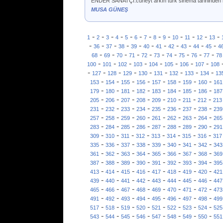
ENDER SANATÇI.cüneyt arkın türk sinema tarihinden ba
MUSA GÜNEŞ
-
-
-
-
-
-
-
-
-
-
-
-
-
1
2
3
4
5
6
7
8
9
10
11
12
13
-
-
-
-
-
-
-
-
-
-
-
36
37
38
39
40
41
42
43
44
45
4
-
-
-
-
-
-
-
-
-
-
68
69
70
71
72
73
74
75
76
77
78
-
-
-
-
-
-
-
-
100
101
102
103
104
105
106
107
108
-
-
-
-
-
-
-
-
-
127
128
129
130
131
132
133
134
13
-
-
-
-
-
-
-
-
153
154
155
156
157
158
159
160
161
-
-
-
-
-
-
-
-
179
180
181
182
183
184
185
186
187
-
-
-
-
-
-
-
-
205
206
207
208
209
210
211
212
213
-
-
-
-
-
-
-
-
231
232
233
234
235
236
237
238
239
-
-
-
-
-
-
-
-
257
258
259
260
261
262
263
264
265
-
-
-
-
-
-
-
-
283
284
285
286
287
288
289
290
291
-
-
-
-
-
-
-
-
309
310
311
312
313
314
315
316
317
-
-
-
-
-
-
-
-
335
336
337
338
339
340
341
342
343
-
-
-
-
-
-
-
-
361
362
363
364
365
366
367
368
369
-
-
-
-
-
-
-
-
387
388
389
390
391
392
393
394
395
-
-
-
-
-
-
-
-
413
414
415
416
417
418
419
420
421
-
-
-
-
-
-
-
-
439
440
441
442
443
444
445
446
447
-
-
-
-
-
-
-
-
465
466
467
468
469
470
471
472
473
-
-
-
-
-
-
-
-
491
492
493
494
495
496
497
498
499
-
-
-
-
-
-
-
-
517
518
519
520
521
522
523
524
525
-
-
-
-
-
-
-
-
543
544
545
546
547
548
549
550
551