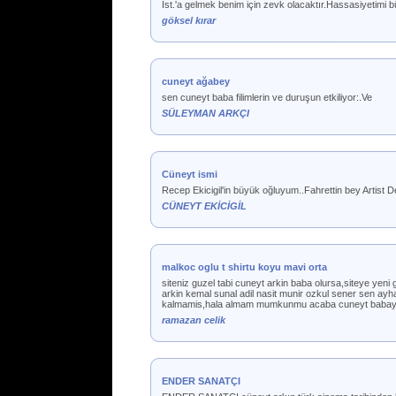
İst.'a gelmek benim için zevk olacaktır.Hassasiyetimi 
göksel kırar
cuneyt ağabey
sen cuneyt baba filimlerin ve duruşun etkiliyor:.Ve
SÜLEYMAN ARKÇI
Cüneyt ismi
Recep Ekicigil'in büyük oğluyum..Fahrettin bey Artist 
CÜNEYT EKİCİGİL
malkoc oglu t shirtu koyu mavi orta
siteniz guzel tabi cuneyt arkin baba olursa,siteye yen
arkin kemal sunal adil nasit munir ozkul sener sen ayhan
kalmamis,hala almam mumkunmu acaba cuneyt babaya 
ramazan celik
ENDER SANATÇI