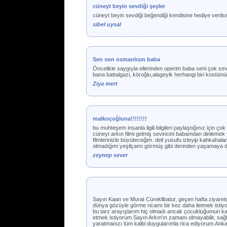
cüneyt beyin sevdiği şeyler
cüneyt beyin sevdiği beğendiği kendisine hediye veril
sibel uysal
Sen son osmanlısın baba
Öncelikle saygıyla ellerinden operim baba seni çok 
bana battalgazi, köroğlu,alageyik herhangi biri kostümü
Ziya mert
malkoçoğluna!!!!!!!!
bu muhteşem insanla ilgili bilgileri paylaştığınız için
cüneyt arkın filmi gelmiş sevincini babamdan dinlemek
filmlerinizle büyüteceğim. deli yusufu izleyip kahkahal
olmadığım yeşilçamı görmüş gibi derinden yaşamaya de
zeynep sever
Sayın Kaan ve Murat Cüreklibatur, geçen hafta ziyaret
dünya gözüyle görme ricamı bir kez daha iletmek istiy
bu tarz arayışlarım hiç olmadı ancak çocukluğumun kahr
etmek istiyorum.Sayın Arkın'ın zamanı olmayabilir, sağl
yaratmanızı tüm kalbi duygularımla rica ediyorum.Ank