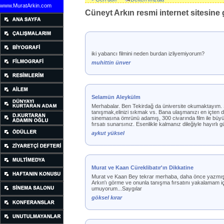
www.MuratArkin.com
Cüneyt Arkın resmi internet sitesine g
iki yabancı filmini neden burdan izliyemiyorum?
muhittin ünver
Selamün Aleykülm
Merhabalar. Ben Tekirdağ da üniversite okumaktayım. Si
tanışmak,elinizi sıkmak vs. Bana ulaşmanızı en içten
sinemasına ömrünü adamış, 300 civarında film ile büyü
fırsatı sunarsınız. Esenlikle kalmanız dileğiyle hayırlı gü
aykut yüksel
Murat ve Kaan Cüreklibatır'ın Dikkatine
Murat ve Kaan Bey tekrar merhaba, daha önce yazmış o
Arkın'ı görme ve onunla tanışma fırsatını yakalamam i
umuyorum...Saygılar
göksel kırar