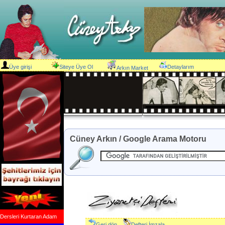
Üye girişi
Siteye Üye Ol
Detaylarım
Arkın Market
Cüney Arkın / Google Arama Motoru
Dersleri Kurtaran Adam
Geri dön
Defteri İmzala