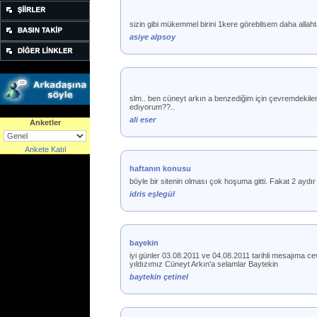
sizin gibi mükemmel birini 1kere görebilsem daha allaht
asiye alpsoy
slm.. ben cüneyt arkın a benzediğim için çevremdekileri
edıyorum??..
ali eser
Anketler
Ankete Katıl
haftanın konusu
böyle bir sitenin olması çok hoşuma gitti. Fakat 2 ay
idris eşlegül
bayekin
iyi günler 03.08.2011 ve 04.08.2011 tarihli mesajıma c
yıldızımız Cüneyt Arkın'a selamlar Baytekin
baytekin çetinel