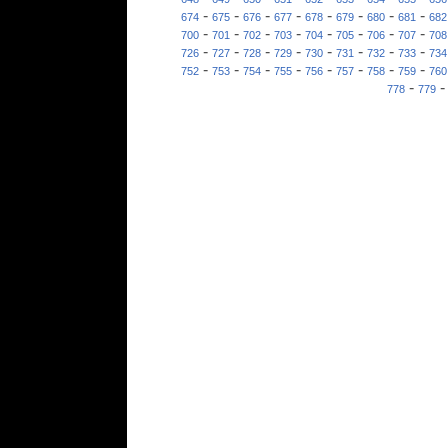
-
-
-
-
-
-
-
-
674
675
676
677
678
679
680
681
682
-
-
-
-
-
-
-
-
700
701
702
703
704
705
706
707
708
-
-
-
-
-
-
-
-
726
727
728
729
730
731
732
733
734
-
-
-
-
-
-
-
-
752
753
754
755
756
757
758
759
760
-
778
779