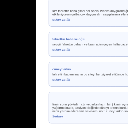
slm fahrettin baba şimdi deli şahini izledim duygulandı
etkileniyorum galiba çok duygusalım saygılarımla eller
utkan çırtlık
fahrettin baba ve oğlu
sevgili fahrettin babam ve kaan abim geçen hafta gaze
utkan çırtlık
cüneyt arkın
fahrettin babam inanın bu siteyi her ziyaret ettiğimde 
utkan çırtlık
...
filmin sonu şöyledir : cünyet arkın kızın biri ( kimin oy
yağdırmaktadır, aksiyon bittiğinde cüneyt arknın kurdu 
nedir yardım ederseniz sevinirim. not : cüneyt arkın s
Serhan