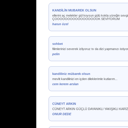
KANDİLİN MUBAREK OLSUN
ellerini aç melekler gül koysun gülü kokla yüreğin sev
ÇOOOOOOOOOOOOOOOOOK SEVİYORUM
harun özel
sohbet
filimlerinizi severek izliyoruz tv da dizi yapmanızı isti
pelin
kandiliniz mübarek olsun
mevlit kandilinizi en içden dileklerimle kutlarım...
cem kerem arslan
CÜNEYT ARKIN
CÜNEYT ARKIN GÜÇLÜ DAYANIKLI YAKIŞIKLI KAR
ONUR DEDE