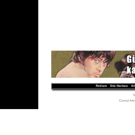
Reklam
Site Haritası
Ar
T
Cüneyt Arkın