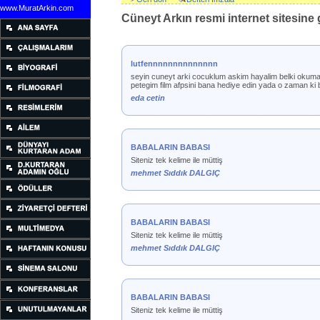
www.MuratArkin.com
Cüneyt Arkın resmi internet sitesine g
lutfennnnnnnnnnnnnn
seyin cuneyt arki cocuklum askim hayalim belki okumaz
petegim film afpsini bana hediye edin yada o zaman ki bir foto
eda cetin
BABALARIN BABASI
Siteniz tek kelime ile müttiş
mehmet Sıddık DALGIÇ
BABALARIN BABASI
Siteniz tek kelime ile müttiş
mehmet Sıddık DALGIÇ
BABALARIN BABASI
Siteniz tek kelime ile müttiş