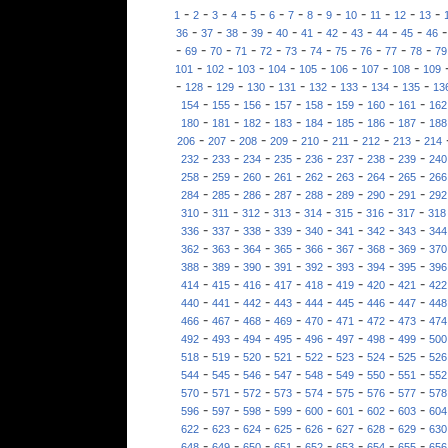
-
-
-
-
-
-
-
-
-
-
-
-
-
1
2
3
4
5
6
7
8
9
10
11
12
13
-
-
-
-
-
-
-
-
-
-
36
37
38
39
40
41
42
43
44
45
46
-
-
-
-
-
-
-
-
-
-
-
69
70
71
72
73
74
75
76
77
78
79
-
-
-
-
-
-
-
-
101
102
103
104
105
106
107
108
109
-
-
-
-
-
-
-
-
-
128
129
130
131
132
133
134
135
13
-
-
-
-
-
-
-
-
154
155
156
157
158
159
160
161
162
-
-
-
-
-
-
-
-
180
181
182
183
184
185
186
187
188
-
-
-
-
-
-
-
-
206
207
208
209
210
211
212
213
214
-
-
-
-
-
-
-
-
232
233
234
235
236
237
238
239
240
-
-
-
-
-
-
-
-
258
259
260
261
262
263
264
265
266
-
-
-
-
-
-
-
-
284
285
286
287
288
289
290
291
292
-
-
-
-
-
-
-
-
310
311
312
313
314
315
316
317
318
-
-
-
-
-
-
-
-
336
337
338
339
340
341
342
343
344
-
-
-
-
-
-
-
-
362
363
364
365
366
367
368
369
370
-
-
-
-
-
-
-
-
388
389
390
391
392
393
394
395
396
-
-
-
-
-
-
-
-
414
415
416
417
418
419
420
421
422
-
-
-
-
-
-
-
-
440
441
442
443
444
445
446
447
448
-
-
-
-
-
-
-
-
466
467
468
469
470
471
472
473
474
-
-
-
-
-
-
-
-
492
493
494
495
496
497
498
499
500
-
-
-
-
-
-
-
-
518
519
520
521
522
523
524
525
526
-
-
-
-
-
-
-
-
544
545
546
547
548
549
550
551
552
-
-
-
-
-
-
-
-
570
571
572
573
574
575
576
577
578
-
-
-
-
-
-
-
-
596
597
598
599
600
601
602
603
604
-
-
-
-
-
-
-
-
622
623
624
625
626
627
628
629
630
-
-
-
-
-
-
-
-
648
649
650
651
652
653
654
655
656