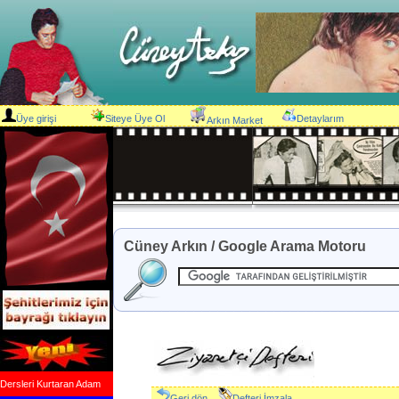
Üye girişi
Siteye Üye Ol
Detaylarım
Arkın Market
Cüney Arkın / Google Arama Motoru
Dersleri Kurtaran Adam
Geri dön
Defteri İmzala