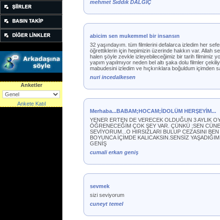
mehmet Sıddık DALGIÇ
abicim sen mukemmel bir insansın
32 yaşındayım. tüm filmlerini defalarca izledim her sefe
öğrettiklerin için hepimizin üzerinde hakkın var. Allah 
halen şöyle zevkle izleyebileceğimiz bir tarih filmimiz 
yapım yapılmıyor neden bel altı şaka dolu filmler çekiliyo
mabudesini izledim ve hıçkırıklara boğuldum içimden s
nuri incedalkesen
Anketler
Ankete Katıl
Merhaba...BABAM;HOCAM;İDOLÜM HERŞEYİM...
YENER ERTEN DE VERECEK OLDUĞUN 3 AYLIK O
ÖĞRENECEĞİM ÇOK ŞEY VAR. ÇÜNKÜ ;SEN CÜNE
SEVİYORUM...O HIRSIZLARI BULUP CEZASINI BEN
BOYUNCA İÇİMDE KALICAKSIN.SENSİZ YAŞADIĞIM 
GENİŞ
cumali erkan geniş
sevmek
sizi seviyorum
cuneyt temel