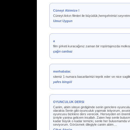
Cüneyt Abimize !
Cüneyt Arkın filmleri ile büyüdük,hemşehrimizi seyre
Umut Uygun
a
film şirketi kuracağınız zaman bir ropörtajınızda molko
çağrı canbaz
merhabalar.
siteniz 1 numara basarilarinizi teprik eder ve nice sagli
yafes bingöl
OYUNCULUK DERSI
Canim, abim siteye girdigimde senin genclere oyunculu
olarakta Senin gibi oyunculuk yapmak istiyorum, avustu
oyuncusu bizklere ders verecek. Herseyden en önemlisi
izniyle yanina gelicem insallah. Zaten hep senle bulu
kadar büyük o kadar temizki, senle her bulusmamda vü
seviyorum. Görüsmek dilegiyle canim abim....
Cihat Akgün