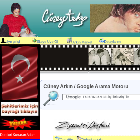
Üye girişi
Siteye Üye Ol
Detaylarım
Arkın Market
Cüney Arkın / Google Arama Motoru
Dersleri Kurtaran Adam
Geri dön
Defteri İmzala