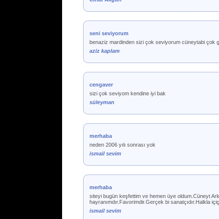
seni seviyorum
benaziz mardinden sizi çok seviyorum cüneytabi çok
aziz kaplam
cengaver
sizi çok seviyom kendine iyi bak
süleyman
merhaba
neden 2006 yılı sonrası yok
ismail sevim
merhaba
siteyi bugün keşfettim ve hemen üye oldum.Cüneyt Arkı
hayranımdır.Favorimdir.Gerçek bi sanatçıdır.Halkla içi
ismail sevim