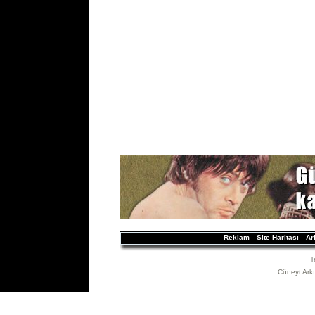
Reklam
Site Haritası
Ar
T
Cüneyt Arkın