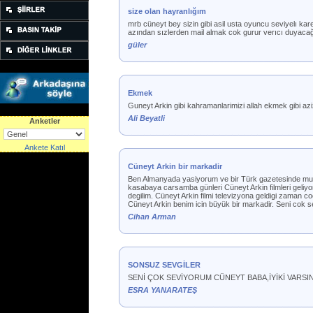
size olan hayranlığım
mrb cüneyt bey sizin gibi asil usta oyuncu seviyelı 
azından sızlerden mail almak cok gurur verıcı duyaca
güler
Ekmek
Guneyt Arkin gibi kahramanlarimizi allah ekmek gibi azi
Ali Beyatli
Anketler
Ankete Katıl
Cüneyt Arkin bir markadir
Ben Almanyada yasiyorum ve bir Türk gazetesinde muha
kasabaya carsamba günleri Cüneyt Arkin filmleri geliy
degilim. Cüneyt Arkin filmi televizyona geldigi zaman co
Cüneyt Arkin benim icin büyük bir markadir. Seni cok s
Cihan Arman
SONSUZ SEVGİLER
SENİ ÇOK SEVİYORUM CÜNEYT BABA,İYİKİ VARSIN
ESRA YANARATEŞ