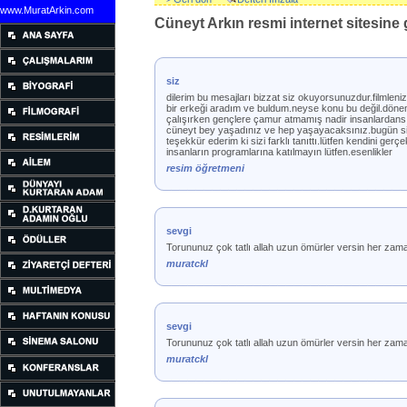
www.MuratArkin.com
Cüneyt Arkın resmi internet sitesine g
siz
dilerim bu mesajları bizzat siz okuyorsunuzdur.filmlenizl
bir erkeği aradım ve buldum.neyse konu bu değil.dönem
çalışırken gençlere çamur atmamış nadir insanlardansın
cüneyt bey yaşadınız ve hep yaşayacaksınız.bugün siz
teşekkür ederim ki sizi farklı tanıttı.lütfen kendini ge
insanların programlarına katılmayın lütfen.esenlikler
resim öğretmeni
sevgi
Torununuz çok tatlı allah uzun ömürler versin her z
muratckl
sevgi
Torununuz çok tatlı allah uzun ömürler versin her z
muratckl