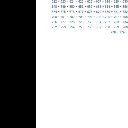
-
-
-
-
-
-
-
-
622
623
624
625
626
627
628
629
630
-
-
-
-
-
-
-
-
648
649
650
651
652
653
654
655
656
-
-
-
-
-
-
-
-
674
675
676
677
678
679
680
681
682
-
-
-
-
-
-
-
-
700
701
702
703
704
705
706
707
708
-
-
-
-
-
-
-
-
726
727
728
729
730
731
732
733
734
-
-
-
-
-
-
-
-
752
753
754
755
756
757
758
759
760
-
778
779