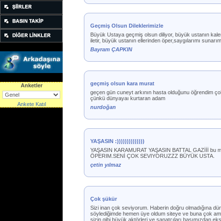
Geçmiş Olsun Dileklerimizle
Büyük Ustaya geçmiş olsun diliyor, büyük ustanın kalem
iletir, büyük ustanın ellerinden öper,saygılarımı sunarım
Bayram ÇAPKIN
geçmiş olsun kara murat
Anketler
geçen gün cuneyt arkının hasta olduğunu öğrendim çok 
çünkü dünyayaı kurtaran adam
Ankete Katıl
nurdoğan
YAŞASIN :))))))))))))))
YAŞASIN KARAMURAT YAŞASIN BATTAL GAZİİİ bu me
ÖPERIM.SENİ ÇOK SEVIYORUZZZ BÜYÜK USTA.
çetin yılmaz
Çok şükür
Sizi inan çok seviyorum. Haberin doğru olmadığına dün
söylediğimde hemen üye oldum siteye ve buna çok ama çok
sizin gibi büyük aktörleri ve sanatçıları başımızdan eks