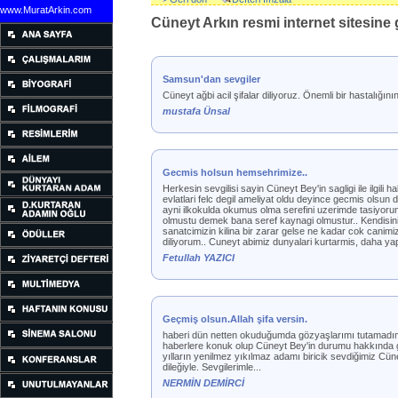
www.MuratArkin.com
Cüneyt Arkın resmi internet sitesine g
Samsun'dan sevgiler
Cüneyt ağbi acil şifalar diliyoruz. Önemli bir hastalı
mustafa Ünsal
Gecmis holsun hemsehrimize..
Herkesin sevgilisi sayin Cüneyt Bey'in sagligi ile ilgili
evlatlari felc degil ameliyat oldu deyince gecmis olsun
ayni ilkokulda okumus olma serefini uzerimde tasiyo
olmustu demek bana seref kaynagi olmustur.. Kendisini 
sanatcimizin kilina bir zarar gelse ne kadar cok canimi
diliyorum.. Cuneyt abimiz dunyalari kurtarmis, daha yapi
Fetullah YAZICI
Geçmiş olsun.Allah şifa versin.
haberi dün netten okuduğumda gözyaşlarımı tutamadım.bö
haberlere konuk olup Cüneyt Bey'in durumu hakkında geli
yılların yenilmez yıkılmaz adamı biricik sevdiğimiz Cü
dileğiyle. Sevgilerimle...
NERMİN DEMİRCİ