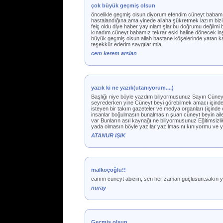
çok büyük geçmiş olsun
öncelikle geçmiş olsun diyorum.efendim cüneyt babamız
hastalandığına.ama yinede allaha şükretmek lazım biz
felç oldu diye haber yayınlamışlar.bu doğrumu değilmi 
kınadım.cüneyt babamız tekrar eski haline dönecek in
büyük geçmiş olsun.allah hastane köşelerinde yatan kard
teşekkür ederim.saygılarımla
cem kerem arslan
yazık ki ne yazık(utanıyorum....)
Başlığı niye böyle yazdım biliyormusunuz Sayın Cüney
seyrederken yine Cüneyt beyi görebilmek amacı içinde
isteyen bir takım gazeteler ve medya organları (içinde ç
insanlar boğulmasın bunalmasın şuan cüneyt beyin ail
var Bunların asıl kaynağı ne biliyormusunuz Eğitimsizli
yada olmasın böyle yazılar yazılmasını kınıyormu ve y
ATANUR IŞIK
malkoçoğlu!!
canım cüneyt abicim, sen her zaman güçlüsün.sakın yıkıl
nuray
Geçmiş olsun.