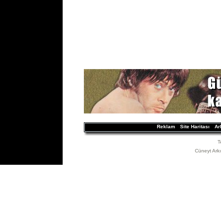
Reklam
Site Haritası
Ar
T
Cüneyt Arkın