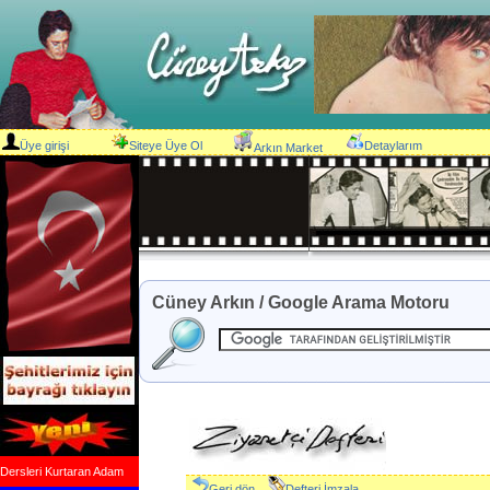
Üye girişi
Siteye Üye Ol
Detaylarım
Arkın Market
Cüney Arkın / Google Arama Motoru
Dersleri Kurtaran Adam
Geri dön
Defteri İmzala