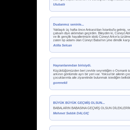
Ulubatlı
Dualarımız seninle...
Yaklaşık üç hafta önce Ankara'dan İstanbul'a gelmiş, v
çalsam diye aklımdan geçirdim. Bileydim ki, Cüneyt Ab
ve ilk gençlik hayallerimizin idolü Cüneyt Arkın'a üzül
zaten tıp adamı olan Cüneyt Baba'nın yine dimdik karşım
Atilla Selcan
Hayranlarımdan birisiydi.
Küçüklüğümüzden beri zevkle seyrettiğim o Osmanlı tar
arkının gönlümde ayrı bir yeri var. Yoksul bir ailenin 
çocuklarımla aile ziyaretinde bulunmak istediğim belkide 
gorenekli
BÜYÜK BÜYÜK GEÇMİŞ OLSUN...
BABALARIN BABASINA GEÇMİŞ OLSUN DİLEKLERİ
Mehmet Sıddık DALGIÇ