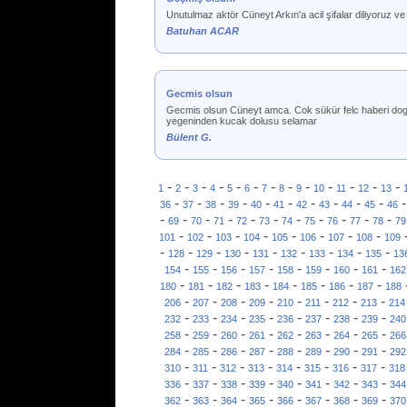
Unutulmaz aktör Cüneyt Arkın'a acil şifalar diliyoruz 
Batuhan ACAR
Gecmis olsun
Gecmis olsun Cüneyt amca. Cok sükür felc haberi dogr
yegeninden kucak dolusu selamar
Bülent G.
-
-
-
-
-
-
-
-
-
-
-
-
-
1
2
3
4
5
6
7
8
9
10
11
12
13
-
-
-
-
-
-
-
-
-
-
36
37
38
39
40
41
42
43
44
45
46
-
-
-
-
-
-
-
-
-
-
-
69
70
71
72
73
74
75
76
77
78
79
-
-
-
-
-
-
-
-
101
102
103
104
105
106
107
108
109
-
-
-
-
-
-
-
-
-
128
129
130
131
132
133
134
135
13
-
-
-
-
-
-
-
-
154
155
156
157
158
159
160
161
162
-
-
-
-
-
-
-
-
180
181
182
183
184
185
186
187
188
-
-
-
-
-
-
-
-
206
207
208
209
210
211
212
213
214
-
-
-
-
-
-
-
-
232
233
234
235
236
237
238
239
240
-
-
-
-
-
-
-
-
258
259
260
261
262
263
264
265
266
-
-
-
-
-
-
-
-
284
285
286
287
288
289
290
291
292
-
-
-
-
-
-
-
-
310
311
312
313
314
315
316
317
318
-
-
-
-
-
-
-
-
336
337
338
339
340
341
342
343
344
-
-
-
-
-
-
-
-
362
363
364
365
366
367
368
369
370