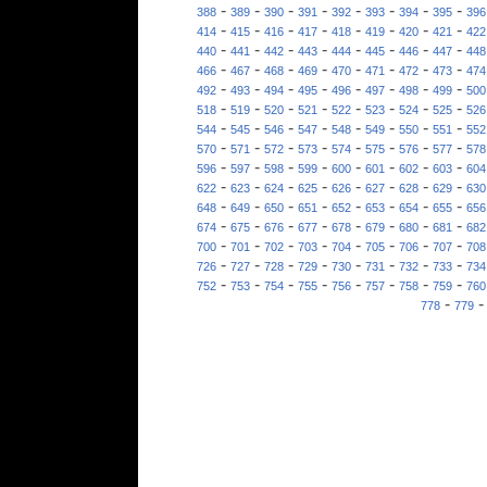
-
-
-
-
-
-
-
-
388
389
390
391
392
393
394
395
396
-
-
-
-
-
-
-
-
414
415
416
417
418
419
420
421
422
-
-
-
-
-
-
-
-
440
441
442
443
444
445
446
447
448
-
-
-
-
-
-
-
-
466
467
468
469
470
471
472
473
474
-
-
-
-
-
-
-
-
492
493
494
495
496
497
498
499
500
-
-
-
-
-
-
-
-
518
519
520
521
522
523
524
525
526
-
-
-
-
-
-
-
-
544
545
546
547
548
549
550
551
552
-
-
-
-
-
-
-
-
570
571
572
573
574
575
576
577
578
-
-
-
-
-
-
-
-
596
597
598
599
600
601
602
603
604
-
-
-
-
-
-
-
-
622
623
624
625
626
627
628
629
630
-
-
-
-
-
-
-
-
648
649
650
651
652
653
654
655
656
-
-
-
-
-
-
-
-
674
675
676
677
678
679
680
681
682
-
-
-
-
-
-
-
-
700
701
702
703
704
705
706
707
708
-
-
-
-
-
-
-
-
726
727
728
729
730
731
732
733
734
-
-
-
-
-
-
-
-
752
753
754
755
756
757
758
759
760
-
778
779