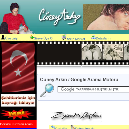
Üye girişi
Siteye Üye Ol
Detaylarım
Arkın Market
Cüney Arkın / Google Arama Motoru
Dersleri Kurtaran Adam
Geri dön
Defteri İmzala