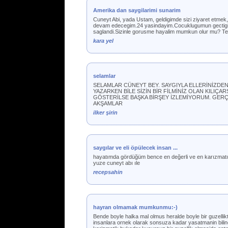
Amerika dan saygilarimi sunarim
Cuneyt Abi, yada Ustam, geldigimde sizi ziyaret etmek
devam edecegim.24 yasindayim.Cocuklugumun gectigi fa
saglandi.Sizinle gorusme hayalim mumkun olur mu? Tek
kara yel
selamlar
SELAMLAR CÜNEYT BEY. SAYGIYLA ELLERİNİZDE
YAZARKEN BİLE SİZİN BİR FİLMİNİZ OLAN KILIÇA
GÖSTERİLSE BAŞKA BİRŞEY İZLEMİYORUM. GERÇE
AKŞAMLAR
ilker şirin
saygılar ve eli öpülecek insan ...
hayatımda gördüğüm bence en değerli ve en karızmatı
yuze cuneyt abı ıle
recepsahin
hayran olmamak mumkunmu:-)
Bende boyle halka mal olmus heralde boyle bir guzellikte
insanlara ornek olarak sonsuza kadar yasatmanin bilin