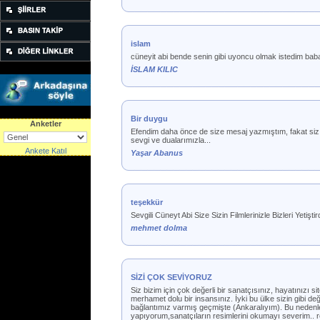
islam
cüneyit abi bende senin gibi uyoncu olmak istedim ba
İSLAM KILIC
Bir duygu
Anketler
Efendim daha önce de size mesaj yazmıştım, fakat siz b
sevgi ve dualarımızla...
Ankete Katıl
Yaşar Abanus
teşekkür
Sevgili Cüneyt Abi Size Sizin Filmlerinizle Bizleri Yetişt
mehmet dolma
SİZİ ÇOK SEVİYORUZ
Siz bizim için çok değerli bir sanatçısınız, hayatınızı
merhamet dolu bir insansınız. İyki bu ülke sizin gibi değ
bağlantımız varmış geçmişte (Ankaralıyım). Bu nedenle d
yapıyorum,sanatçıların resimlerini okumayı severim.. resi