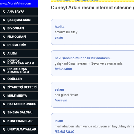
www.MuratArkin.com
Cüneyt Arkın resmi internet sitesine g
harika
sevdim bu sitey
yasin
nevi şahsına münhasır bir adamsın...
çalışkanlığına hayranım. Sevgi ve saygılarımla
bekir sahin
selam
cok güzel filmler
hüseyin
islam
merhaba ben islam vanda oturuyom en büyükhayalim se
İSLAM KILIC