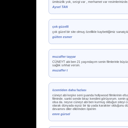
ümitsizlik yok, sevgi var , merhamet var resimlerinizd
Aysel TAN
çok güzelll
çok güzel bir site olmuş özellikle kaybettiğimiz sanatç
gülten esmer
muzaffer tayyar
CÜNEYT abi ben 21 yaşındayım senin filmlerinle büyüdük a
sağlık sıhhat versin.
muzaffer t
özentiden daha fazlası
cüneyt abi keşke seni şuanda hollywood filmlerinin efs
filminde. sanki sende biraz kendimi görüyorum. senin gib
olsa da. neyse cüneyt abi ben kurmuş olduğun siteyi co
olarak dünyada eşsiz bir tip yada karakter olduğunu dü
devamını diler ellerinden öperim
emre gürsel