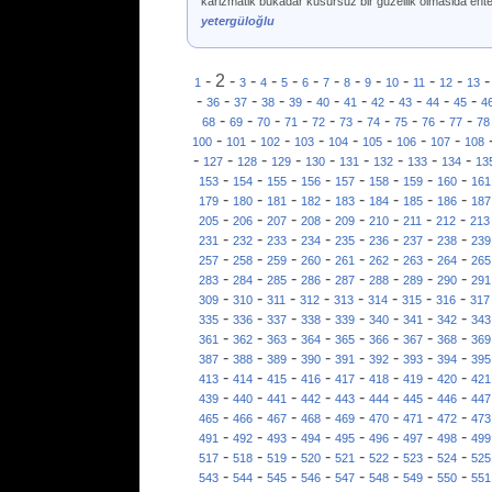
karizmatik bukadar kusursuz bir guzellik olmasida enter
yetergüloğlu
-
2
-
-
-
-
-
-
-
-
-
-
-
1
3
4
5
6
7
8
9
10
11
12
13
-
-
-
-
-
-
-
-
-
-
-
36
37
38
39
40
41
42
43
44
45
4
-
-
-
-
-
-
-
-
-
-
68
69
70
71
72
73
74
75
76
77
78
-
-
-
-
-
-
-
-
100
101
102
103
104
105
106
107
108
-
-
-
-
-
-
-
-
-
127
128
129
130
131
132
133
134
13
-
-
-
-
-
-
-
-
153
154
155
156
157
158
159
160
161
-
-
-
-
-
-
-
-
179
180
181
182
183
184
185
186
187
-
-
-
-
-
-
-
-
205
206
207
208
209
210
211
212
213
-
-
-
-
-
-
-
-
231
232
233
234
235
236
237
238
239
-
-
-
-
-
-
-
-
257
258
259
260
261
262
263
264
265
-
-
-
-
-
-
-
-
283
284
285
286
287
288
289
290
291
-
-
-
-
-
-
-
-
309
310
311
312
313
314
315
316
317
-
-
-
-
-
-
-
-
335
336
337
338
339
340
341
342
343
-
-
-
-
-
-
-
-
361
362
363
364
365
366
367
368
369
-
-
-
-
-
-
-
-
387
388
389
390
391
392
393
394
395
-
-
-
-
-
-
-
-
413
414
415
416
417
418
419
420
421
-
-
-
-
-
-
-
-
439
440
441
442
443
444
445
446
447
-
-
-
-
-
-
-
-
465
466
467
468
469
470
471
472
473
-
-
-
-
-
-
-
-
491
492
493
494
495
496
497
498
499
-
-
-
-
-
-
-
-
517
518
519
520
521
522
523
524
525
-
-
-
-
-
-
-
-
543
544
545
546
547
548
549
550
551