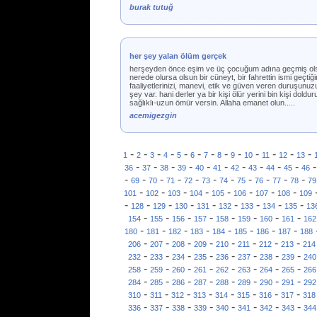
burak tutuğ
her şey yalan ölüm gerçek
herşeyden önce eşim ve üç çocuğum adına geçmiş olsun 
nerede olursa olsun bir cüneyt, bir fahrettin ismi geçtiği
faaliyetlerinizi, manevi, etik ve güven veren duruşunuz
şey var. hani derler ya bir kişi ölür yerini bin kişi dold
sağlıklı-uzun ömür versin. Allaha emanet olun.....
acemigezgin
-
-
-
-
-
-
-
-
-
-
-
-
-
1
2
3
4
5
6
7
8
9
10
11
12
13
-
-
-
-
-
-
-
-
-
-
36
37
38
39
40
41
42
43
44
45
46
-
-
-
-
-
-
-
-
-
-
-
69
70
71
72
73
74
75
76
77
78
79
-
-
-
-
-
-
-
-
101
102
103
104
105
106
107
108
109
-
-
-
-
-
-
-
-
-
128
129
130
131
132
133
134
135
13
-
-
-
-
-
-
-
-
154
155
156
157
158
159
160
161
162
-
-
-
-
-
-
-
-
180
181
182
183
184
185
186
187
188
-
-
-
-
-
-
-
-
206
207
208
209
210
211
212
213
214
-
-
-
-
-
-
-
-
232
233
234
235
236
237
238
239
240
-
-
-
-
-
-
-
-
258
259
260
261
262
263
264
265
266
-
-
-
-
-
-
-
-
284
285
286
287
288
289
290
291
292
-
-
-
-
-
-
-
-
310
311
312
313
314
315
316
317
318
-
-
-
-
-
-
-
-
336
337
338
339
340
341
342
343
344