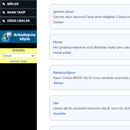
gecmis olsun
Gecmis olsun diyorum.Fakat bizim bildigimiz Cüneyt Ark
osman
filmler
ben şimdiseyrediyorum sizin filmleriniz kadar iyive ya
Anketler
murat çelen
Ankete Katıl
Rahatsızlığınız
Sayın Cüneyt ARKIN Sizi En kısa zamanda aramızda 
Ahmet
slm
cüneyt abi bir eskisehirli hemserin olarak seni cok sev
mustafa