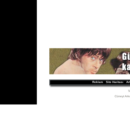
Reklam
Site Haritası
Ar
T
Cüneyt Arkın