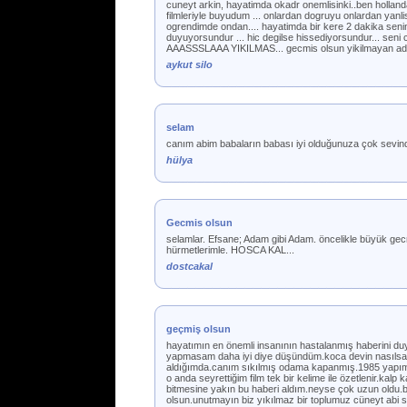
cuneyt arkin, hayatimda okadr onemlisinki..ben hollan
filmleriyle buyudum ... onlardan dogruyu onlardan yanl
ogrendimde ondan.... hayatimda bir kere 2 dakika senin
duyuyorsundur ... hic degilse hissediyorsundur... 
AAASSSLAAA YIKILMAS... gecmis olsun yikilmayan adam 
aykut silo
selam
canım abim babaların babası iyi olduğunuza çok sevindi
hülya
Gecmis olsun
selamlar. Efsane; Adam gibi Adam. öncelikle büyük gecmis
hürmetlerimle. HOSCA KAL...
dostcakal
geçmiş olsun
hayatımın en önemli insanının hastalanmış haberini d
yapmasam daha iyi diye düşündüm.koca devin nasılsa a
aldığımda.canım sıkılmış odama kapanmış.1985 yapımı-
o anda seyrettiğim film tek bir kelime ile özetlenir.kalp
bitmesine yakın bu haberi aldım.neyse çok uzun oldu.
olsun.unutmayın biz yıkılmaz bir toplumuz cüneyt abi