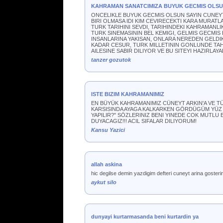
KAHRAMAN SANATCIMIZA BUYUK GECMIS OLS
ONCELIKLE BUYUK GECMIS OLSUN SAYIN CUNEYT A
BIRI OLMASA IDI KIM CEVIRECEKTI KARA MURATLAR
TURK TARIHINI SEVDI, TARIHINDEKI KAHRAMANLIK
TURK SINEMASININ BEL KEMIGI, GELMIS GECMI
INSANLARINA YAKISAN, ONLARA NEREDEN GELDIK
KADAR CESUR, TURK MILLETININ GONLUNDE TA
AILESINE SABIR DILIYOR VE BU SITEYI HAZIRLA
tanzer gozutok
ISTE BIZIM KAHRAMANIMIZ
EN BÜYÜK KAHRAMANIMIZ CÜNEYT ARKIN'A VE TÜ
KARSISINDA AYAGA KALKARKEN GÖRDÜGÜM YÜZ I
YAPILIR?" SÖZLERINIZ BENI YINEDE COK MUTLU 
DUYACAGIZ!!! ACIL SIFALAR DILIYORUM!
Kansu Yazici
allah askina
hic degilse demin yazdigim defteri cuneyt arina gosterin b
aykut silo
dunyayi kurtarmasanda beni kurtardin ya