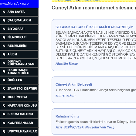
www.MuratArkin.com
Cüneyt Arkın resmi internet sitesine g
SELAM-KRAL-AKTÖR-SELAM-İLKAY-KARDEŞİM
SELAM BABACAN AKTÖR NASILSINIZ İYİSİNİZDİR
YÜREĞİMİZLE KALBİMİZLE HER ZAMAN YANINDAY
SAĞOLASIN DÜŞÜNMEN YETER TEŞEKKÜR EDİYORU
BABAMIZA BURADAN TEŞEKKÜR EDİYOR VE ELLE
BİR SİTEDE GÖRMEDİĞİM ARKADAŞLIĞI VEDE D
BÜTÜNÜZ CÜNEYT ARKIN HAYRANI OLMAK ÇOK BÜ
DEMEK KALİTE ZATEN KENDİNİ GÖSTERİYOR SAY
BİRDE SAYIN ABİME GEÇMİŞ OLSUN DEMEYE BER
Alaattin Kaçar
Cüneyt Arkın Belgeseli
Yıllar önce TGRT kanalında Cüneyt Arkın belgeseli göste
ahmet arkun
Rahatsızlığınız
En içten geçmiş olsun dileklerimi sunarım.Dünyayı Kur
Aziz SEVİNÇ (Eski Nevşehir Vali Yrd.)