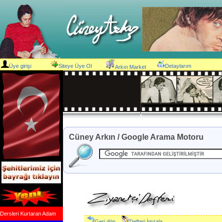
Üye girişi
Siteye Üye Ol
Detaylarım
Arkın Market
Cüney Arkın / Google Arama Motoru
Dersleri Kurtaran Adam
Geri dön
Defteri İmzala