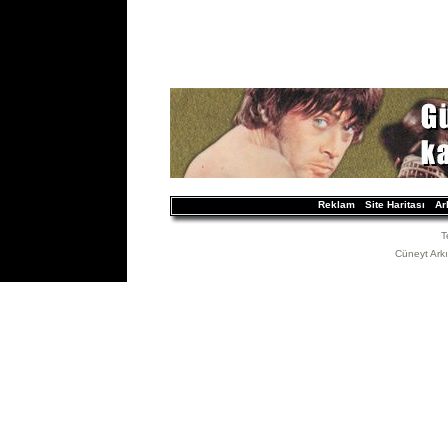
Reklam
Site Haritası
Ar
T
Cüneyt Arkın