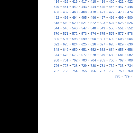
-
-
-
-
-
-
-
-
414
415
416
417
418
419
420
421
422
-
-
-
-
-
-
-
-
440
441
442
443
444
445
446
447
448
-
-
-
-
-
-
-
-
466
467
468
469
470
471
472
473
474
-
-
-
-
-
-
-
-
492
493
494
495
496
497
498
499
500
-
-
-
-
-
-
-
-
518
519
520
521
522
523
524
525
526
-
-
-
-
-
-
-
-
544
545
546
547
548
549
550
551
552
-
-
-
-
-
-
-
-
570
571
572
573
574
575
576
577
578
-
-
-
-
-
-
-
-
596
597
598
599
600
601
602
603
604
-
-
-
-
-
-
-
-
622
623
624
625
626
627
628
629
630
-
-
-
-
-
-
-
-
648
649
650
651
652
653
654
655
656
-
-
-
-
-
-
-
-
674
675
676
677
678
679
680
681
682
-
-
-
-
-
-
-
-
700
701
702
703
704
705
706
707
708
-
-
-
-
-
-
-
-
726
727
728
729
730
731
732
733
734
-
-
-
-
-
-
-
-
752
753
754
755
756
757
758
759
760
-
778
779