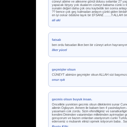
cüneyt abime ve ailesene gönül dolusu selamlar 27 yaş
yapacak birşey yok dualarım cüneyt babama cünki o t
sunalın değeri daha çok onu kaybettik ten sonra anlaşı
?? bence çok geç kalmadan anlayın çünki giden birdah
en iyi oskar ödülüne layık bir £FSAN£ ........!! ALL
ali aki
fatsalı
ben ordu fatsadan ilker.ben bir cüneyt arkın hayranıyım
ilker yücel
geçmişler olsun
CÜNEYT abimize geçmişler olsun ALLAH sizi başımızdan
onur ışık
gecmis olsun buyuk insan.
Oncelikle yurekten gecmis olsun dileklerimi sunar Cun
ailenin Ogluyum. Annem ile babam ben 4 yasindayken ay
yasamam cok zordu. Sizin efendiliginiz ve sanatkarligin
kendimi Dinimden vatanimdan milletimden ayirmadan gu
goruyorum ve bazen onlardan utaniyorum cunki Turklugu
ederseniz o mubarek elinizi opmek istiyorum baba . Say
Rustu Kilic