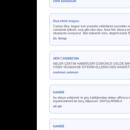
fatih karabacak
Dua ettim bugun.
Cuneyt Bey, bugun tum youtube videolarini seyrettim sizi
zamanda iyilesin, turp gibi olun diye. Ama felc olunca 
olsanizda seviyoruz. Ben bakarim size, degerli esiniz 
Dr. Serap
SEN CANIMIZSIN
NELER ÇEKTİM HABERLERİ GÖRÜNCE GELDE BANA
İYİSİN YA DAHA NE İSTERİM ELLERİN DEN HAS
mehmet sekmen
HARBİİ
bu siteye yetişmek te geç kaldığımdan dolayı affınıza 
teşekkürlerimi bir borç biliyorum. SAYGILARIMLA
ali aki
HARBİİ