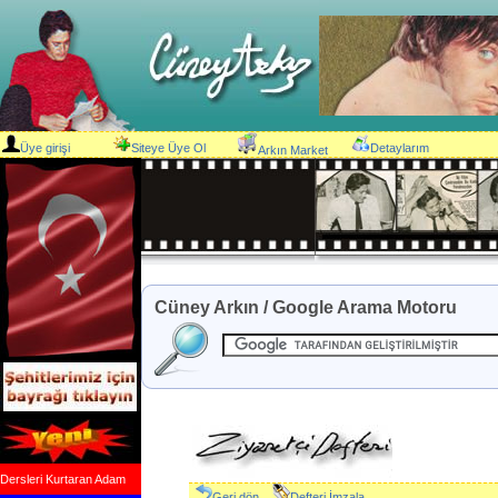
Üye girişi
Siteye Üye Ol
Detaylarım
Arkın Market
Cüney Arkın / Google Arama Motoru
Dersleri Kurtaran Adam
Geri dön
Defteri İmzala