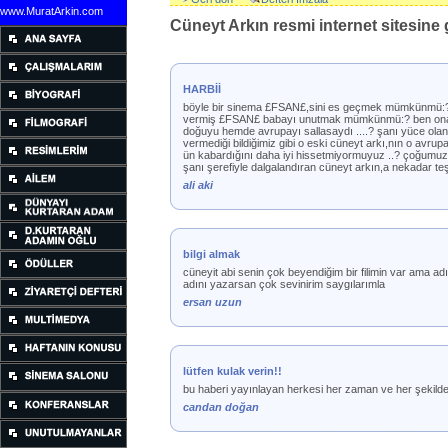
www.MuratArkin.com
Cüneyt Arkın resmi internet sitesine g
HARBİİ
böyle bir sinema £FSAN£,sini es geçmek mümkünmü:? h
vermiş £FSAN£ babayı unutmak mümkünmü:? ben ona kıs
doğuyu hemde avrupayı sallasaydı ....? şanı yüce olan t
vermediği bildiğimiz gibi o eski cüneyt arkı,nın o avru
ün kabardığını daha iyi hissetmiyormuyuz ..? çoğumuz bi
şanı şerefiyle dalgalandıran cüneyt arkın,a nekada
ali aki
bilgi almak
cüneyit abi senin çok beyendiğim bir filimin var ama ad
adını yazarsan çok sevinirim saygılarımla
ersan uzun
lütfen kulak verin!!
bu haberi yayınlayan herkesi her zaman ve her şekilde
candan doğan