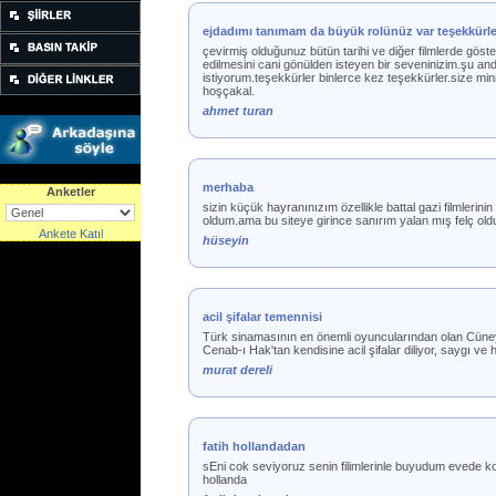
ejdadımı tanımam da büyük rolünüz var teşekkürle
çevirmiş olduğunuz bütün tarihi ve diğer filmlerde göster
edilmesini cani gönülden isteyen bir seveninizim.şu andak
istiyorum.teşekkürler binlerce kez teşekkürler.size mi
hoşçakal.
ahmet turan
merhaba
Anketler
sizin küçük hayranınızım özellikle battal gazi filmleri
oldum.ama bu siteye girince sanırım yalan mış felç ol
Ankete Katıl
hüseyin
acil şifalar temennisi
Türk sinamasının en önemli oyuncularından olan Cüney
Cenab-ı Hak'tan kendisine acil şifalar diliyor, saygı
murat dereli
fatih hollandadan
sEni cok seviyoruz senin filimlerinle buyudum evede kol
hollanda